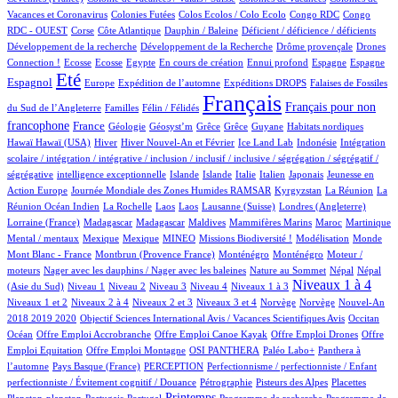
1/685
1/685
1/685
2/685
Vacances et Coronavirus
Colonies Futées
Colos Ecolos / Colo Ecolo
Congo RDC
Congo
1/685
13/685
1/685
1/685
1/685
RDC - OUEST
Corse
Côte Atlantique
Dauphin / Baleine
Déficient / déficience / déficients
1/685
1/685
20/685
Développement de la recherche
Développement de la Recherche
Drôme provençale
Drones
1/685
1/685
1/685
12/685
1/685
27/685
15/685
168/685
Connection !
Ecosse
Ecosse
Egypte
En cours de création
Ennui profond
Espagne
Espagne
502/685
12/685
80/685
132/685
2/685
Eté
Espagnol
Europe
Expédition de l’automne
Expéditions DROPS
Falaises de Fossiles
2/685
44/685
685/685
306/685
Français
Français pour non
du Sud de l’Angleterre
Familles
Félin / Félidés
225/685
36/685
1/685
1/685
1/685
1/685
2/685
2/685
francophone
France
Géologie
Géosyst’m
Grêce
Grêce
Guyane
Habitats nordiques
2/685
115/685
18/685
10/685
1/685
1/685
Hawaï
Hawaï (USA)
Hiver
Hiver Nouvel-An et Février
Ice Land Lab
Indonésie
Intégration
scolaire / intégration / intégrative / inclusion / inclusif / inclusive / ségrégation / ségrégatif /
1/685
11/685
10/685
6/685
46/685
5/685
2/685
ségrégative
intelligence exceptionnelle
Islande
Islande
Italie
Italien
Japonais
Jeunesse en
5/685
45/685
4/685
3/685
Action Europe
Journée Mondiale des Zones Humides RAMSAR
Kyrgyzstan
La Réunion
La
1/685
1/685
1/685
6/685
60/685
2/685
Réunion Océan Indien
La Rochelle
Laos
Laos
Lausanne (Suisse)
Londres (Angleterre)
6/685
6/685
2/685
1/685
9/685
10/685
1/685
Lorraine (France)
Madagascar
Madagascar
Maldives
Mammifères Marins
Maroc
Martinique
1/685
1/685
28/685
32/685
1/685
3/685
1/685
Mental / mentaux
Mexique
Mexique
MINEO
Missions Biodiversité !
Modélisation
Monde
6/685
9/685
9/685
1/685
Mont Blanc - France
Montbrun (Provence France)
Monténégro
Monténégro
Moteur /
1/685
2/685
12/685
12/685
moteurs
Nager avec les dauphins / Nager avec les baleines
Nature au Sommet
Népal
Népal
11/685
11/685
10/685
58/685
73/685
308/685
10/685
Niveaux 1 à 4
(Asie du Sud)
Niveau 1
Niveau 2
Niveau 3
Niveau 4
Niveaux 1 à 3
54/685
10/685
130/685
2/685
2/685
14/685
Niveaux 1 et 2
Niveaux 2 à 4
Niveaux 2 et 3
Niveaux 3 et 4
Norvège
Norvège
Nouvel-An
1/685
7/685
104/685
2018 2019 2020
Objectif Sciences International Avis / Vacances Scientifiques Avis
Occitan
1/685
1/685
1/685
1/685
Océan
Offre Emploi Accrobranche
Offre Emploi Canoe Kayak
Offre Emploi Drones
Offre
1/685
52/685
55/685
51/685
Emploi Equitation
Offre Emploi Montagne
OSI PANTHERA
Paléo Labo+
Panthera à
4/685
38/685
1/685
l’automne
Pays Basque (France)
PERCEPTION
Perfectionnisme / perfectionniste / Enfant
6/685
7/685
3/685
1/685
perfectionniste / Évitement cognitif / Douance
Pétrographie
Pisteurs des Alpes
Placettes
1/685
10/685
2/685
304/685
1/685
1/685
Printemps