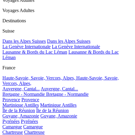
Voyages Adultes
Voyages Adultes
Destinations
Suisse
Dans les Alpes Suisses
Dans les Alpes Suisses
La Genève Internationale
La Genève Internationale
Lausanne & Bords du Lac Léman
Lausanne & Bords du Lac
Léman
France
Haute-Savoie, Savoie, Vercors, Alpes,
Haute-Savoie, Savoie,
Vercors, Alpes,
Auvergne, Cantal...
Auvergne, Cantal...
Bretagne - Normandie
Bretagne - Normandie
Provence
Provence
Martinique Antilles
Martinique Antilles
Île de la Réunion
Île de la Réunion
Guyane, Amazonie
Guyane, Amazonie
Pyrénées
Pyrénées
Camargue
Camargue
Chartreuse
Chartreuse