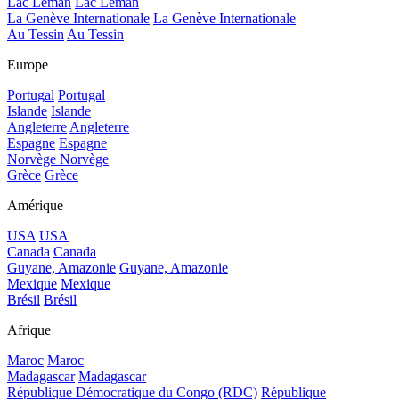
Lac Léman
Lac Léman
La Genève Internationale
La Genève Internationale
Au Tessin
Au Tessin
Europe
Portugal
Portugal
Islande
Islande
Angleterre
Angleterre
Espagne
Espagne
Norvège
Norvège
Grèce
Grèce
Amérique
USA
USA
Canada
Canada
Guyane, Amazonie
Guyane, Amazonie
Mexique
Mexique
Brésil
Brésil
Afrique
Maroc
Maroc
Madagascar
Madagascar
République Démocratique du Congo (RDC)
République