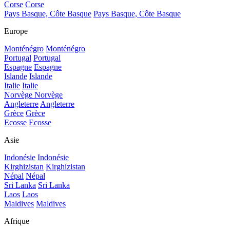
Corse
Corse
Pays Basque, Côte Basque
Pays Basque, Côte Basque
Europe
Monténégro
Monténégro
Portugal
Portugal
Espagne
Espagne
Islande
Islande
Italie
Italie
Norvège
Norvège
Angleterre
Angleterre
Grèce
Grèce
Ecosse
Ecosse
Asie
Indonésie
Indonésie
Kirghizistan
Kirghizistan
Népal
Népal
Sri Lanka
Sri Lanka
Laos
Laos
Maldives
Maldives
Afrique