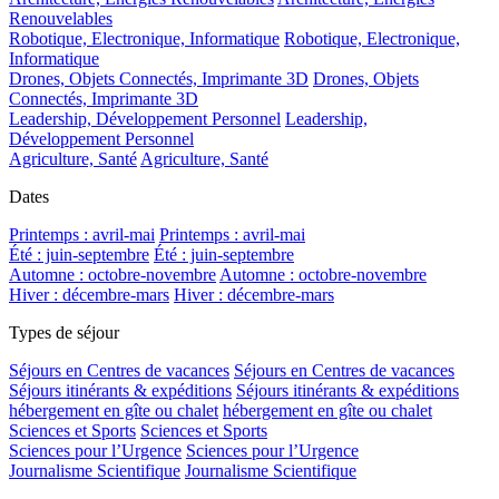
Renouvelables
Robotique, Electronique, Informatique
Robotique, Electronique,
Informatique
Drones, Objets Connectés, Imprimante 3D
Drones, Objets
Connectés, Imprimante 3D
Leadership, Développement Personnel
Leadership,
Développement Personnel
Agriculture, Santé
Agriculture, Santé
Dates
Printemps : avril-mai
Printemps : avril-mai
Été : juin-septembre
Été : juin-septembre
Automne : octobre-novembre
Automne : octobre-novembre
Hiver : décembre-mars
Hiver : décembre-mars
Types de séjour
Séjours en Centres de vacances
Séjours en Centres de vacances
Séjours itinérants & expéditions
Séjours itinérants & expéditions
hébergement en gîte ou chalet
hébergement en gîte ou chalet
Sciences et Sports
Sciences et Sports
Sciences pour l’Urgence
Sciences pour l’Urgence
Journalisme Scientifique
Journalisme Scientifique