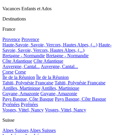
Vacances Enfants et Ados
Destinations
France
Provence
Provence
Haute-Savoie, Savoie, Vercors, Hautes Alpes, (...)
Haute-
Savoie, Savoie, Vercors, Hautes Alpes, (...)
Bretagne - Normandie
Bretagne - Normandie
Côte Atlantique
Côte Atlantique
Auvergne, Cantal...
Auvergne, Cantal...
Corse
Corse
Île de la Réunion
Île de la Réunion
Tahiti, Polynésie Française
Tahiti, Polynésie Française
Antilles, Martinique
Antilles, Martinique
Guyane, Amazonie
Guyane, Amazonie
Pays Basque, Côte Basque
Pays Basque, Côte Basque
Pyrénées
Pyrénées
Vosges, Vittel, Nancy
Vosges, Vittel, Nancy
Suisse
Alpes Suisses
Alpes Suisses