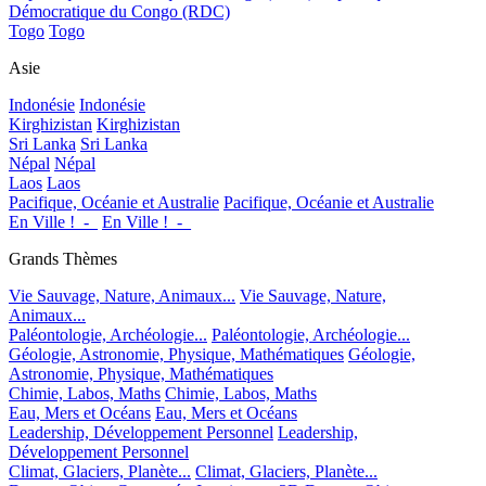
Démocratique du Congo (RDC)
Togo
Togo
Asie
Indonésie
Indonésie
Kirghizistan
Kirghizistan
Sri Lanka
Sri Lanka
Népal
Népal
Laos
Laos
Pacifique, Océanie et Australie
Pacifique, Océanie et Australie
En Ville !_-_
En Ville !_-_
Grands Thèmes
Vie Sauvage, Nature, Animaux...
Vie Sauvage, Nature,
Animaux...
Paléontologie, Archéologie...
Paléontologie, Archéologie...
Géologie, Astronomie, Physique, Mathématiques
Géologie,
Astronomie, Physique, Mathématiques
Chimie, Labos, Maths
Chimie, Labos, Maths
Eau, Mers et Océans
Eau, Mers et Océans
Leadership, Développement Personnel
Leadership,
Développement Personnel
Climat, Glaciers, Planète...
Climat, Glaciers, Planète...