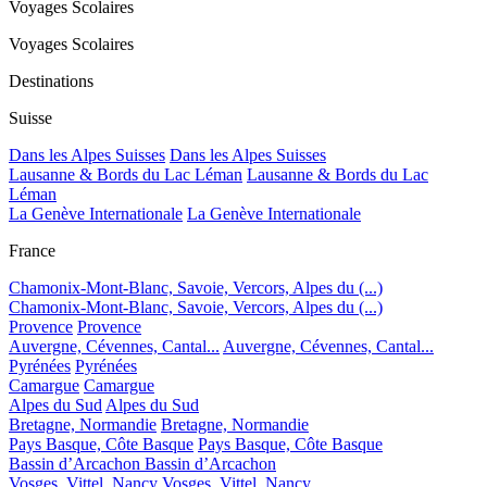
Voyages Scolaires
Voyages Scolaires
Destinations
Suisse
Dans les Alpes Suisses
Dans les Alpes Suisses
Lausanne & Bords du Lac Léman
Lausanne & Bords du Lac
Léman
La Genève Internationale
La Genève Internationale
France
Chamonix-Mont-Blanc, Savoie, Vercors, Alpes du (...)
Chamonix-Mont-Blanc, Savoie, Vercors, Alpes du (...)
Provence
Provence
Auvergne, Cévennes, Cantal...
Auvergne, Cévennes, Cantal...
Pyrénées
Pyrénées
Camargue
Camargue
Alpes du Sud
Alpes du Sud
Bretagne, Normandie
Bretagne, Normandie
Pays Basque, Côte Basque
Pays Basque, Côte Basque
Bassin d’Arcachon
Bassin d’Arcachon
Vosges, Vittel, Nancy
Vosges, Vittel, Nancy