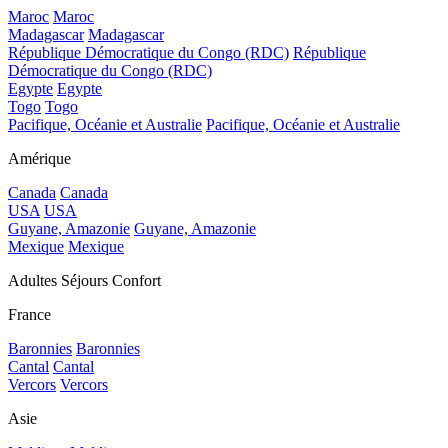
Maroc
Maroc
Madagascar
Madagascar
République Démocratique du Congo (RDC)
République
Démocratique du Congo (RDC)
Egypte
Egypte
Togo
Togo
Pacifique, Océanie et Australie
Pacifique, Océanie et Australie
Amérique
Canada
Canada
USA
USA
Guyane, Amazonie
Guyane, Amazonie
Mexique
Mexique
Adultes Séjours Confort
France
Baronnies
Baronnies
Cantal
Cantal
Vercors
Vercors
Asie