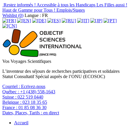
Restez informés !
Accessible à tous les Handicaps
Les Filles aussi !
Haut de Gamme pour Tous !
Emplois/Stages
Wishlist (
0
)
Langue : FR
Vos Voyages Scientifiques
L’inventeur des séjours de recherches participatives et solidaires
Statut Consultatif Spécial auprès de l’ONU (ECOSOC)
Courriel :
Ecrivez-nous
Québec :
+1 (438) 558-1643
Suisse :
022 519 0440
Belgique :
023 18 35 65
France :
01 85 08 36 30
Dates, Places, Tarifs :
en direct
Accueil