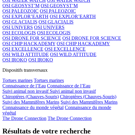
OSI WATER WATCH
OSI WATER WATCH
OSI GEOSYST’M
OSI GEOSYST’M
OSI PALEOZOIC
OSI PALEOZOIC
OSI EXPLOR’EARTH
OSI EXPLOR’EARTH
OSI GLACIALIS
OSI GLACIALIS
OSI UNIVERS
OSI UNIVERS
OSI ECOLOGIS
OSI ECOLOGIS
OSI DRONE FOR SCIENCE
OSI DRONE FOR SCIENCE
OSI CHIP HACKADEMY
OSI CHIP HACKADEMY
OSI EXCELLENCE
OSI EXCELLENCE
OSI WILD ATTITUDE
OSI WILD ATTITUDE
OSI IROKO
OSI IROKO
Dispositifs transversaux
Tortues marines
Tortues marines
Connaissance de l’Eau
Connaissance de l’Eau
Suivi animal non invasif
Suivi animal non invasif
Chiroptères (Chauves-Souris)
Chiroptères (Chauves-Souris)
Suivi des Mammifères Marins
Suivi des Mammifères Marins
Connaissance du monde végétal
Connaissance du monde
végétal
The Drone Connection
The Drone Connection
Résultats de votre recherche