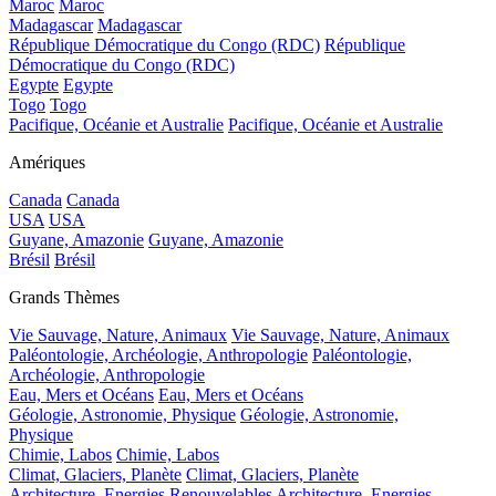
Maroc
Maroc
Madagascar
Madagascar
République Démocratique du Congo (RDC)
République
Démocratique du Congo (RDC)
Egypte
Egypte
Togo
Togo
Pacifique, Océanie et Australie
Pacifique, Océanie et Australie
Amériques
Canada
Canada
USA
USA
Guyane, Amazonie
Guyane, Amazonie
Brésil
Brésil
Grands Thèmes
Vie Sauvage, Nature, Animaux
Vie Sauvage, Nature, Animaux
Paléontologie, Archéologie, Anthropologie
Paléontologie,
Archéologie, Anthropologie
Eau, Mers et Océans
Eau, Mers et Océans
Géologie, Astronomie, Physique
Géologie, Astronomie,
Physique
Chimie, Labos
Chimie, Labos
Climat, Glaciers, Planète
Climat, Glaciers, Planète
Architecture, Energies Renouvelables
Architecture, Energies