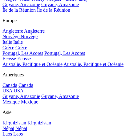
Guyane, Amazonie
Guyane, Amazonie
Île de la Réunion
Île de la Réunion
Europe
Angleterre
Angleterre
Norvège
Norvège
Italie
Italie
Grèce
Grèce
Portugal, Les Acores
Portugal, Les Acores
Ecosse
Ecosse
Australie, Pacifique et Océanie
Australie, Pacifique et Océanie
Amériques
Canada
Canada
USA
USA
Guyane, Amazonie
Guyane, Amazonie
Mexique
Mexique
Asie
Kirghizistan
Kirghizistan
Népal
Népal
Laos
Laos