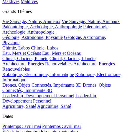
Maldives
Maldives
Grands Thèmes
Vie Sauvage, Nature, Animaux
Vie Sauvage, Nature, Animaux
Paléontologie, Archéologie, Anthropologie
Paléontologie,
Archéologie, Anthropologie
Géologie, Astronomie, Physique
Géologie, Astronomie,
Physique
Chimie, Labos
Chimie, Labos
Eau, Mers et Océans
Eau, Mers et Océans
Climat, Glaciers, Planète
Climat, Glaciers, Planète
Architecture, Energies Renouvelables
Architecture, Energies
Renouvelables
Robotique, Electronique, Informatique
Robotique, Electronique,
Informatique
Drones, Objets Connectés, Imprimante 3D
Drones, Objets
Connectés, Imprimante 3D
Leadership, Développement Personnel
Leadership,
Développement Personnel
Agriculture, Santé
Agriculture, Santé
Dates
Printemps : avril-mai
Printemps : avril-mai
Été : juin-septembre
Été : juin-septembre