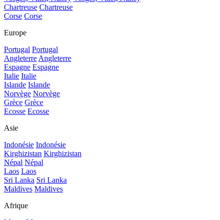
Chartreuse
Chartreuse
Corse
Corse
Europe
Portugal
Portugal
Angleterre
Angleterre
Espagne
Espagne
Italie
Italie
Islande
Islande
Norvège
Norvège
Grèce
Grèce
Ecosse
Ecosse
Asie
Indonésie
Indonésie
Kirghizistan
Kirghizistan
Népal
Népal
Laos
Laos
Sri Lanka
Sri Lanka
Maldives
Maldives
Afrique