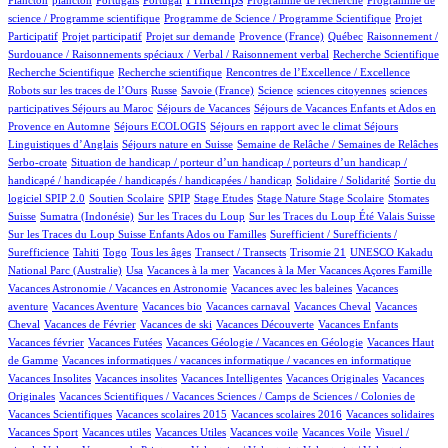
Plancton
plancton
Portugais
Portugal
Programme de recherche
Programme de
2/685
1/685
science / Programme scientifique
Programme de Science / Programme Scientifique
Projet
1/685
15/685
49/685
4/685
1/685
Participatif
Projet participatif
Projet sur demande
Provence (France)
Québec
Raisonnement /
1/685
1/685
Surdouance / Raisonnements spéciaux / Verbal / Raisonnement verbal
Recherche Scientifique
1/685
1/685
4/685
Recherche Scientifique
Recherche scientifique
Rencontres de l’Excellence / Excellence
45/685
4/685
7/685
1/685
1/685
Robots sur les traces de l’Ours
Russe
Savoie (France)
Science
sciences citoyennes
sciences
4/685
44/685
39/685
participatives
Séjours au Maroc
Séjours de Vacances
Séjours de Vacances Enfants et Ados en
3/685
17/685
72/685
Provence en Automne
Séjours ECOLOGIS
Séjours en rapport avec le climat
Séjours
9/685
44/685
9/685
Linguistiques d’Anglais
Séjours nature en Suisse
Semaine de Relâche / Semaines de Relâches
1/685
Serbo-croate
Situation de handicap / porteur d’un handicap / porteurs d’un handicap /
2/685
3/685
handicapé / handicapée / handicapés / handicapées / handicap
Solidaire / Solidarité
Sortie du
44/685
3/685
1/685
1/685
7/685
1/685
114/685
logiciel SPIP 2.0
Soutien Scolaire
SPIP
Stage Etudes
Stage Nature
Stage Scolaire
Stomates
8/685
2/685
8/685
7/685
Suisse
Sumatra (Indonésie)
Sur les Traces du Loup
Sur les Traces du Loup Été Valais Suisse
1/685
Sur les Traces du Loup Suisse Enfants Ados ou Familles
Surefficient / Surefficients /
17/685
6/685
11/685
44/685
1/685
1/685
Surefficience
Tahiti
Togo
Tous les âges
Transect / Transects
Trisomie 21
UNESCO Kakadu
11/685
1/685
1/685
1/685
17/685
National Parc (Australie)
Usa
Vacances à la mer
Vacances à la Mer
Vacances Açores Famille
1/685
1/685
Vacances Astronomie / Vacances en Astronomie
Vacances avec les baleines
Vacances
7/685
1/685
1/685
50/685
1/685
aventure
Vacances Aventure
Vacances bio
Vacances carnaval
Vacances Cheval
Vacances
18/685
1/685
1/685
16/685
1/685
Cheval
Vacances de Février
Vacances de ski
Vacances Découverte
Vacances Enfants
2/685
20/685
1/685
Vacances février
Vacances Futées
Vacances Géologie / Vacances en Géologie
Vacances Haut
1/685
1/685
de Gamme
Vacances informatiques / vacances informatique / vacances en informatique
1/685
1/685
2/685
1/685
Vacances Insolites
Vacances insolites
Vacances Intelligentes
Vacances Originales
Vacances
7/685
Originales
Vacances Scientifiques / Vacances Sciences / Camps de Sciences / Colonies de
1/685
1/685
1/685
1/685
Vacances Scientifiques
Vacances scolaires 2015
Vacances scolaires 2016
Vacances solidaires
1/685
1/685
1/685
1/685
1/685
Vacances Sport
Vacances utiles
Vacances Utiles
Vacances voile
Vacances Voile
Visuel /