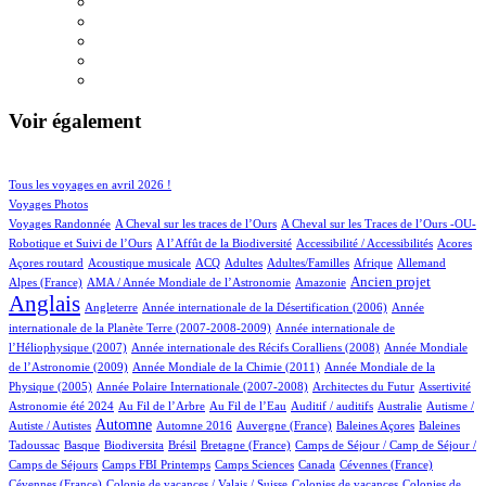
Voir également
60/685
100/685
Tous les voyages en avril 2026 !
86/685
Voyages Photos
4/685
4/685
Voyages Randonnée
A Cheval sur les traces de l’Ours
A Cheval sur les Traces de l’Ours -OU-
3/685
1/685
4/685
1/685
Robotique et Suivi de l’Ours
A l’Affût de la Biodiversité
Accessibilité / Accessibilités
Acores
2/685
44/685
24/685
14/685
2/685
39/685
20/685
Açores routard
Acoustique musicale
ACQ
Adultes
Adultes/Familles
Afrique
Allemand
11/685
4/685
228/685
526/685
Ancien projet
Alpes (France)
AMA / Année Mondiale de l’Astronomie
Amazonie
Anglais
62/685
6/685
13/685
Angleterre
Année internationale de la Désertification (2006)
Année
4/685
internationale de la Planète Terre (2007-2008-2009)
Année internationale de
1/685
11/685
l’Héliophysique (2007)
Année internationale des Récifs Coralliens (2008)
Année Mondiale
2/685
14/685
de l’Astronomie (2009)
Année Mondiale de la Chimie (2011)
Année Mondiale de la
5/685
2/685
1/685
17/685
Physique (2005)
Année Polaire Internationale (2007-2008)
Architectes du Futur
Assertivité
19/685
8/685
1/685
1/685
1/685
Astronomie été 2024
Au Fil de l’Arbre
Au Fil de l’Eau
Auditif / auditifs
Australie
Autisme /
302/685
4/685
4/685
1/685
2/685
Automne
Autiste / Autistes
Automne 2016
Auvergne (France)
Baleines Açores
Baleines
1/685
70/685
1/685
12/685
50/685
Tadoussac
Basque
Biodiversita
Brésil
Bretagne (France)
Camps de Séjour / Camp de Séjour /
3/685
9/685
6/685
3/685
2/685
Camps de Séjours
Camps FBI Printemps
Camps Sciences
Canada
Cévennes (France)
1/685
3/685
3/685
Cévennes (France)
Colonie de vacances / Valais / Suisse
Colonies de vacances
Colonies de