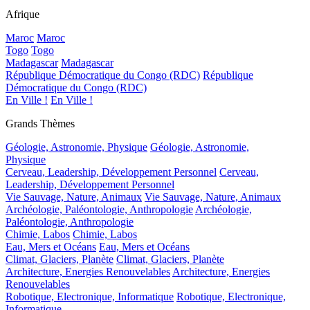
Afrique
Maroc
Maroc
Togo
Togo
Madagascar
Madagascar
République Démocratique du Congo (RDC)
République
Démocratique du Congo (RDC)
En Ville !
En Ville !
Grands Thèmes
Géologie, Astronomie, Physique
Géologie, Astronomie,
Physique
Cerveau, Leadership, Développement Personnel
Cerveau,
Leadership, Développement Personnel
Vie Sauvage, Nature, Animaux
Vie Sauvage, Nature, Animaux
Archéologie, Paléontologie, Anthropologie
Archéologie,
Paléontologie, Anthropologie
Chimie, Labos
Chimie, Labos
Eau, Mers et Océans
Eau, Mers et Océans
Climat, Glaciers, Planète
Climat, Glaciers, Planète
Architecture, Energies Renouvelables
Architecture, Energies
Renouvelables
Robotique, Electronique, Informatique
Robotique, Electronique,
Informatique