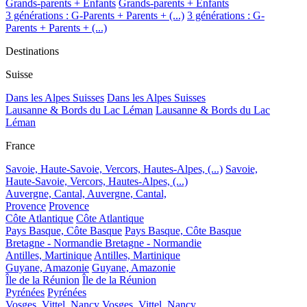
Grands-parents + Enfants
Grands-parents + Enfants
3 générations : G-Parents + Parents + (...)
3 générations : G-
Parents + Parents + (...)
Destinations
Suisse
Dans les Alpes Suisses
Dans les Alpes Suisses
Lausanne & Bords du Lac Léman
Lausanne & Bords du Lac
Léman
France
Savoie, Haute-Savoie, Vercors, Hautes-Alpes, (...)
Savoie,
Haute-Savoie, Vercors, Hautes-Alpes, (...)
Auvergne, Cantal,
Auvergne, Cantal,
Provence
Provence
Côte Atlantique
Côte Atlantique
Pays Basque, Côte Basque
Pays Basque, Côte Basque
Bretagne - Normandie
Bretagne - Normandie
Antilles, Martinique
Antilles, Martinique
Guyane, Amazonie
Guyane, Amazonie
Île de la Réunion
Île de la Réunion
Pyrénées
Pyrénées
Vosges, Vittel, Nancy
Vosges, Vittel, Nancy