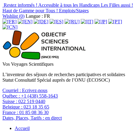
Restez informés !
Accessible à tous les Handicaps
Les Filles aussi !
Haut de Gamme pour Tous !
Emplois/Stages
Wishlist (
0
)
Langue : FR
Vos Voyages Scientifiques
L’inventeur des séjours de recherches participatives et solidaires
Statut Consultatif Spécial auprès de l’ONU (ECOSOC)
Courriel :
Ecrivez-nous
Québec :
+1 (438) 558-1643
Suisse :
022 519 0440
Belgique :
023 18 35 65
France :
01 85 08 36 30
Dates, Places, Tarifs :
en direct
Accueil