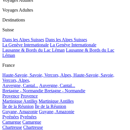
Voyages Adultes
Voyages Adultes
Destinations
Suisse
Dans les Alpes Suisses
Dans les Alpes Suisses
La Genève Internationale
La Genève Internationale
Lausanne & Bords du Lac Léman
Lausanne & Bords du Lac
Léman
France
Haute-Savoie, Savoie, Vercors, Alpes,
Haute-Savoie, Savoie,
Vercors, Alpes,
Auvergne, Cantal...
Auvergne, Cantal...
Bretagne - Normandie
Bretagne - Normandie
Provence
Provence
Martinique Antilles
Martinique Antilles
Île de la Réunion
Île de la Réunion
Guyane, Amazonie
Guyane, Amazonie
Pyrénées
Pyrénées
Camargue
Camargue
Chartreuse
Chartreuse