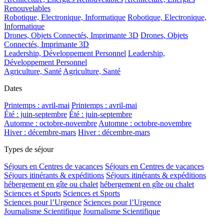
Renouvelables
Robotique, Electronique, Informatique
Robotique, Electronique,
Informatique
Drones, Objets Connectés, Imprimante 3D
Drones, Objets
Connectés, Imprimante 3D
Leadership, Développement Personnel
Leadership,
Développement Personnel
Agriculture, Santé
Agriculture, Santé
Dates
Printemps : avril-mai
Printemps : avril-mai
Été : juin-septembre
Été : juin-septembre
Automne : octobre-novembre
Automne : octobre-novembre
Hiver : décembre-mars
Hiver : décembre-mars
Types de séjour
Séjours en Centres de vacances
Séjours en Centres de vacances
Séjours itinérants & expéditions
Séjours itinérants & expéditions
hébergement en gîte ou chalet
hébergement en gîte ou chalet
Sciences et Sports
Sciences et Sports
Sciences pour l’Urgence
Sciences pour l’Urgence
Journalisme Scientifique
Journalisme Scientifique