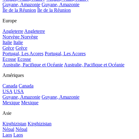
Guyane, Amazonie
Guyane, Amazonie
Île de la Réunion
Île de la Réunion
Europe
Angleterre
Angleterre
Norvège
Norvège
Italie
Italie
Grèce
Grèce
Portugal, Les Acores
Portugal, Les Acores
Ecosse
Ecosse
Australie, Pacifique et Océanie
Australie, Pacifique et Océanie
Amériques
Canada
Canada
USA
USA
Guyane, Amazonie
Guyane, Amazonie
Mexique
Mexique
Asie
Kirghizistan
Kirghizistan
Népal
Népal
Laos
Laos