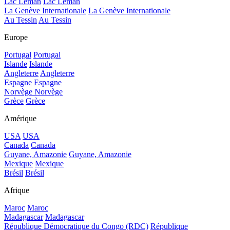
Lac Léman
Lac Léman
La Genève Internationale
La Genève Internationale
Au Tessin
Au Tessin
Europe
Portugal
Portugal
Islande
Islande
Angleterre
Angleterre
Espagne
Espagne
Norvège
Norvège
Grèce
Grèce
Amérique
USA
USA
Canada
Canada
Guyane, Amazonie
Guyane, Amazonie
Mexique
Mexique
Brésil
Brésil
Afrique
Maroc
Maroc
Madagascar
Madagascar
République Démocratique du Congo (RDC)
République