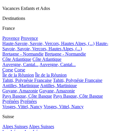
Vacances Enfants et Ados
Destinations
France
Provence
Provence
Haute-Savoie, Savoie, Vercors, Hautes Alpes, (...)
Haute-
Savoie, Savoie, Vercors, Hautes Alpes, (...)
Bretagne - Normandie
Bretagne - Normandie
Côte Atlantique
Côte Atlantique
Auvergne, Cantal...
Auvergne, Cantal...
Corse
Corse
Île de la Réunion
Île de la Réunion
Tahiti, Polynésie Française
Tahiti, Polynésie Française
Antilles, Martinique
Antilles, Martinique
Guyane, Amazonie
Guyane, Amazonie
Pays Basque, Côte Basque
Pays Basque, Côte Basque
Pyrénées
Pyrénées
Vosges, Vittel, Nancy
Vosges, Vittel, Nancy
Suisse
Alpes Suisses
Alpes Suisses