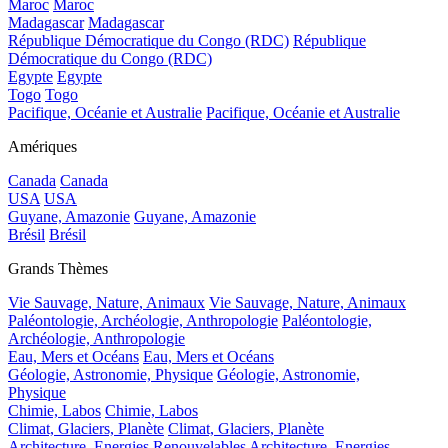
Maroc
Maroc
Madagascar
Madagascar
République Démocratique du Congo (RDC)
République
Démocratique du Congo (RDC)
Egypte
Egypte
Togo
Togo
Pacifique, Océanie et Australie
Pacifique, Océanie et Australie
Amériques
Canada
Canada
USA
USA
Guyane, Amazonie
Guyane, Amazonie
Brésil
Brésil
Grands Thèmes
Vie Sauvage, Nature, Animaux
Vie Sauvage, Nature, Animaux
Paléontologie, Archéologie, Anthropologie
Paléontologie,
Archéologie, Anthropologie
Eau, Mers et Océans
Eau, Mers et Océans
Géologie, Astronomie, Physique
Géologie, Astronomie,
Physique
Chimie, Labos
Chimie, Labos
Climat, Glaciers, Planète
Climat, Glaciers, Planète
Architecture, Energies Renouvelables
Architecture, Energies