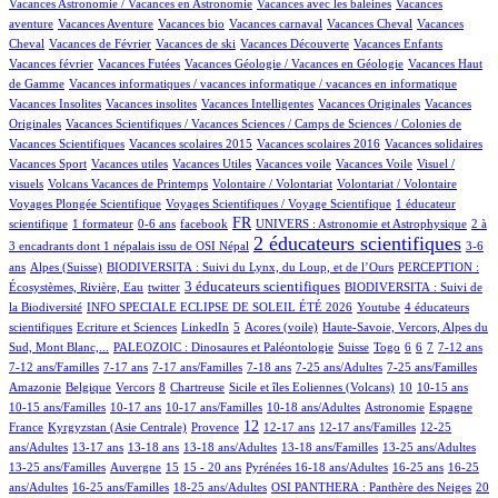
1/539
1/539
Vacances Astronomie / Vacances en Astronomie
Vacances avec les baleines
Vacances
5/539
1/539
1/539
40/539
1/539
aventure
Vacances Aventure
Vacances bio
Vacances carnaval
Vacances Cheval
Vacances
16/539
1/539
1/539
11/539
1/539
Cheval
Vacances de Février
Vacances de ski
Vacances Découverte
Vacances Enfants
2/539
8/539
1/539
Vacances février
Vacances Futées
Vacances Géologie / Vacances en Géologie
Vacances Haut
1/539
1/539
de Gamme
Vacances informatiques / vacances informatique / vacances en informatique
1/539
1/539
2/539
1/539
Vacances Insolites
Vacances insolites
Vacances Intelligentes
Vacances Originales
Vacances
5/539
Originales
Vacances Scientifiques / Vacances Sciences / Camps de Sciences / Colonies de
1/539
1/539
1/539
1/539
Vacances Scientifiques
Vacances scolaires 2015
Vacances scolaires 2016
Vacances solidaires
1/539
1/539
1/539
1/539
1/539
Vacances Sport
Vacances utiles
Vacances Utiles
Vacances voile
Vacances Voile
Visuel /
5/539
1/539
1/539
27/539
visuels
Volcans Vacances de Printemps
Volontaire / Volontariat
Volontariat / Volontaire
7/539
60/539
Voyages Plongée Scientifique
Voyages Scientifiques / Voyage Scientifique
1 éducateur
4/539
2/539
9/539
196/539
17/539
5/539
FR
scientifique
1 formateur
0-6 ans
facebook
UNIVERS : Astronomie et Astrophysique
2 à
338/539
8/539
2 éducateurs scientifiques
3 encadrants dont 1 népalais issu de OSI Népal
3-6
62/539
27/539
7/539
ans
Alpes (Suisse)
BIODIVERSITA : Suivi du Lynx, du Loup, et de l’Ours
PERCEPTION :
1/539
140/539
41/539
3 éducateurs scientifiques
Écosystèmes, Rivière, Eau
twitter
BIODIVERSITA : Suivi de
38/539
1/539
25/539
la Biodiversité
INFO SPECIALE ECLIPSE DE SOLEIL ÉTÉ 2026
Youtube
4 éducateurs
1/539
1/539
16/539
2/539
9/539
scientifiques
Ecriture et Sciences
LinkedIn
5
Acores (voile)
Haute-Savoie, Vercors, Alpes du
34/539
2/539
4/539
1/539
14/539
35/539
8/539
29/539
Sud, Mont Blanc,...
PALEOZOIC : Dinosaures et Paléontologie
Suisse
Togo
6
6
7
7-12 ans
3/539
27/539
19/539
2/539
8/539
2/539
7-12 ans/Familles
7-17 ans
7-17 ans/Familles
7-18 ans
7-25 ans/Adultes
7-25 ans/Familles
1/539
1/539
36/539
1/539
6/539
53/539
2/539
2/539
Amazonie
Belgique
Vercors
8
Chartreuse
Sicile et îles Eoliennes (Volcans)
10
10-15 ans
5/539
7/539
4/539
42/539
38/539
6/539
10-15 ans/Familles
10-17 ans
10-17 ans/Familles
10-18 ans/Adultes
Astronomie
Espagne
41/539
106/539
236/539
16/539
1/539
1/539
12
France
Kyrgyzstan (Asie Centrale)
Provence
12-17 ans
12-17 ans/Familles
12-25
84/539
8/539
19/539
6/539
1/539
4/539
ans/Adultes
13-17 ans
13-18 ans
13-18 ans/Adultes
13-18 ans/Familles
13-25 ans/Adultes
2/539
111/539
19/539
34/539
48/539
2/539
2/539
13-25 ans/Familles
Auvergne
15
15 - 20 ans
Pyrénées
16-18 ans/Adultes
16-25 ans
16-25
2/539
8/539
39/539
45/539
130/539
ans/Adultes
16-25 ans/Familles
18-25 ans/Adultes
OSI PANTHERA : Panthère des Neiges
20