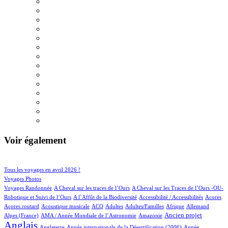
Voir également
35/539
79/539
Tous les voyages en avril 2026 !
67/539
Voyages Photos
4/539
4/539
Voyages Randonnée
A Cheval sur les traces de l’Ours
A Cheval sur les Traces de l’Ours -OU-
2/539
1/539
1/539
1/539
Robotique et Suivi de l’Ours
A l’Affût de la Biodiversité
Accessibilité / Accessibilités
Acores
1/539
33/539
17/539
11/539
3/539
18/539
17/539
Açores routard
Acoustique musicale
ACQ
Adultes
Adultes/Familles
Afrique
Allemand
12/539
3/539
177/539
409/539
Ancien projet
Alpes (France)
AMA / Année Mondiale de l’Astronomie
Amazonie
Anglais
64/539
6/539
13/539
Angleterre
Année internationale de la Désertification (2006)
Année