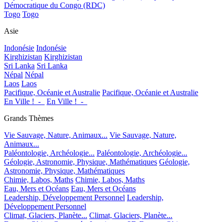
Démocratique du Congo (RDC)
Togo
Togo
Asie
Indonésie
Indonésie
Kirghizistan
Kirghizistan
Sri Lanka
Sri Lanka
Népal
Népal
Laos
Laos
Pacifique, Océanie et Australie
Pacifique, Océanie et Australie
En Ville !_-_
En Ville !_-_
Grands Thèmes
Vie Sauvage, Nature, Animaux...
Vie Sauvage, Nature,
Animaux...
Paléontologie, Archéologie...
Paléontologie, Archéologie...
Géologie, Astronomie, Physique, Mathématiques
Géologie,
Astronomie, Physique, Mathématiques
Chimie, Labos, Maths
Chimie, Labos, Maths
Eau, Mers et Océans
Eau, Mers et Océans
Leadership, Développement Personnel
Leadership,
Développement Personnel
Climat, Glaciers, Planète...
Climat, Glaciers, Planète...