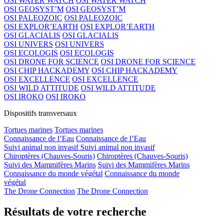
OSI WATER WATCH
OSI WATER WATCH
OSI GEOSYST’M
OSI GEOSYST’M
OSI PALEOZOIC
OSI PALEOZOIC
OSI EXPLOR’EARTH
OSI EXPLOR’EARTH
OSI GLACIALIS
OSI GLACIALIS
OSI UNIVERS
OSI UNIVERS
OSI ECOLOGIS
OSI ECOLOGIS
OSI DRONE FOR SCIENCE
OSI DRONE FOR SCIENCE
OSI CHIP HACKADEMY
OSI CHIP HACKADEMY
OSI EXCELLENCE
OSI EXCELLENCE
OSI WILD ATTITUDE
OSI WILD ATTITUDE
OSI IROKO
OSI IROKO
Dispositifs transversaux
Tortues marines
Tortues marines
Connaissance de l’Eau
Connaissance de l’Eau
Suivi animal non invasif
Suivi animal non invasif
Chiroptères (Chauves-Souris)
Chiroptères (Chauves-Souris)
Suivi des Mammifères Marins
Suivi des Mammifères Marins
Connaissance du monde végétal
Connaissance du monde
végétal
The Drone Connection
The Drone Connection
Résultats de votre recherche