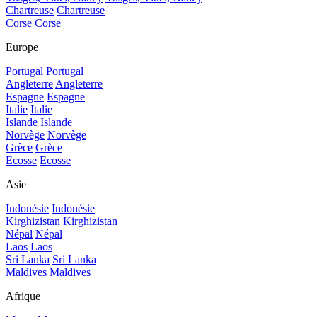
Chartreuse
Chartreuse
Corse
Corse
Europe
Portugal
Portugal
Angleterre
Angleterre
Espagne
Espagne
Italie
Italie
Islande
Islande
Norvège
Norvège
Grèce
Grèce
Ecosse
Ecosse
Asie
Indonésie
Indonésie
Kirghizistan
Kirghizistan
Népal
Népal
Laos
Laos
Sri Lanka
Sri Lanka
Maldives
Maldives
Afrique