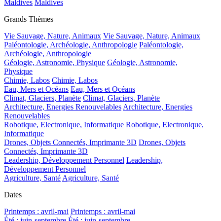
Maldives
Maldives
Grands Thèmes
Vie Sauvage, Nature, Animaux
Vie Sauvage, Nature, Animaux
Paléontologie, Archéologie, Anthropologie
Paléontologie,
Archéologie, Anthropologie
Géologie, Astronomie, Physique
Géologie, Astronomie,
Physique
Chimie, Labos
Chimie, Labos
Eau, Mers et Océans
Eau, Mers et Océans
Climat, Glaciers, Planète
Climat, Glaciers, Planète
Architecture, Energies Renouvelables
Architecture, Energies
Renouvelables
Robotique, Electronique, Informatique
Robotique, Electronique,
Informatique
Drones, Objets Connectés, Imprimante 3D
Drones, Objets
Connectés, Imprimante 3D
Leadership, Développement Personnel
Leadership,
Développement Personnel
Agriculture, Santé
Agriculture, Santé
Dates
Printemps : avril-mai
Printemps : avril-mai
Été : juin-septembre
Été : juin-septembre