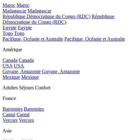
Maroc
Maroc
Madagascar
Madagascar
République Démocratique du Congo (RDC)
République
Démocratique du Congo (RDC)
Egypte
Egypte
Togo
Togo
Pacifique, Océanie et Australie
Pacifique, Océanie et Australie
Amérique
Canada
Canada
USA
USA
Guyane, Amazonie
Guyane, Amazonie
Mexique
Mexique
Adultes Séjours Confort
France
Baronnies
Baronnies
Cantal
Cantal
Vercors
Vercors
Asie