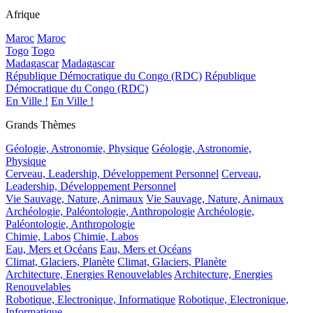
Afrique
Maroc
Maroc
Togo
Togo
Madagascar
Madagascar
République Démocratique du Congo (RDC)
République
Démocratique du Congo (RDC)
En Ville !
En Ville !
Grands Thèmes
Géologie, Astronomie, Physique
Géologie, Astronomie,
Physique
Cerveau, Leadership, Développement Personnel
Cerveau,
Leadership, Développement Personnel
Vie Sauvage, Nature, Animaux
Vie Sauvage, Nature, Animaux
Archéologie, Paléontologie, Anthropologie
Archéologie,
Paléontologie, Anthropologie
Chimie, Labos
Chimie, Labos
Eau, Mers et Océans
Eau, Mers et Océans
Climat, Glaciers, Planète
Climat, Glaciers, Planète
Architecture, Energies Renouvelables
Architecture, Energies
Renouvelables
Robotique, Electronique, Informatique
Robotique, Electronique,
Informatique