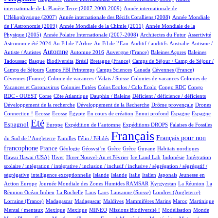
4/539
internationale de la Planète Terre (2007-2008-2009)
Année internationale de
1/539
12/539
l’Héliophysique (2007)
Année internationale des Récifs Coralliens (2008)
Année Mondiale
2/539
14/539
de l’Astronomie (2009)
Année Mondiale de la Chimie (2011)
Année Mondiale de la
5/539
2/539
1/539
12/539
Physique (2005)
Année Polaire Internationale (2007-2008)
Architectes du Futur
Assertivité
12/539
6/539
1/539
1/539
1/539
Astronomie été 2024
Au Fil de l’Arbre
Au Fil de l’Eau
Auditif / auditifs
Australie
Autisme /
239/539
3/539
5/539
1/539
2/539
Automne
Autiste / Autistes
Automne 2016
Auvergne (France)
Baleines Açores
Baleines
1/539
56/539
1/539
8/539
37/539
Tadoussac
Basque
Biodiversita
Brésil
Bretagne (France)
Camps de Séjour / Camp de Séjour /
2/539
6/539
5/539
2/539
1/539
Camps de Séjours
Camps FBI Printemps
Camps Sciences
Canada
Cévennes (France)
1/539
2/539
3/539
Cévennes (France)
Colonie de vacances / Valais / Suisse
Colonies de vacances
Colonies de
1/539
1/539
1/539
3/539
Vacances et Coronavirus
Colonies Futées
Colos Ecolos / Colo Ecolo
Congo RDC
Congo
1/539
12/539
1/539
1/539
1/539
RDC - OUEST
Corse
Côte Atlantique
Dauphin / Baleine
Déficient / déficience / déficients
1/539
1/539
12/539
Développement de la recherche
Développement de la Recherche
Drôme provençale
Drones
1/539
1/539
1/539
10/539
1/539
24/539
14/539
123/539
Connection !
Ecosse
Ecosse
Egypte
En cours de création
Ennui profond
Espagne
Espagne
392/539
10/539
58/539
90/539
2/539
Eté
Espagnol
Europe
Expédition de l’automne
Expéditions DROPS
Falaises de Fossiles
3/539
33/539
539/539
208/539
Français
Français pour non
du Sud de l’Angleterre
Familles
Félin / Félidés
166/539
24/539
1/539
1/539
1/539
1/539
3/539
1/539
francophone
France
Géologie
Géosyst’m
Grêce
Grêce
Guyane
Habitats nordiques
1/539
99/539
17/539
6/539
2/539
1/539
Hawaï
Hawaï (USA)
Hiver
Hiver Nouvel-An et Février
Ice Land Lab
Indonésie
Intégration
scolaire / intégration / intégrative / inclusion / inclusif / inclusive / ségrégation / ségrégatif /
1/539
7/539
6/539
4/539
25/539
4/539
2/539
ségrégative
intelligence exceptionnelle
Islande
Islande
Italie
Italien
Japonais
Jeunesse en
5/539
34/539
4/539
3/539
Action Europe
Journée Mondiale des Zones Humides RAMSAR
Kyrgyzstan
La Réunion
La
1/539
1/539
1/539
6/539
62/539
1/539
Réunion Océan Indien
La Rochelle
Laos
Laos
Lausanne (Suisse)
Londres (Angleterre)
7/539
7/539
1/539
1/539
8/539
8/539
1/539
Lorraine (France)
Madagascar
Madagascar
Maldives
Mammifères Marins
Maroc
Martinique
1/539
1/539
18/539
27/539
1/539
3/539
1/539
Mental / mentaux
Mexique
Mexique
MINEO
Missions Biodiversité !
Modélisation
Monde
5/539
6/539
6/539
1/539