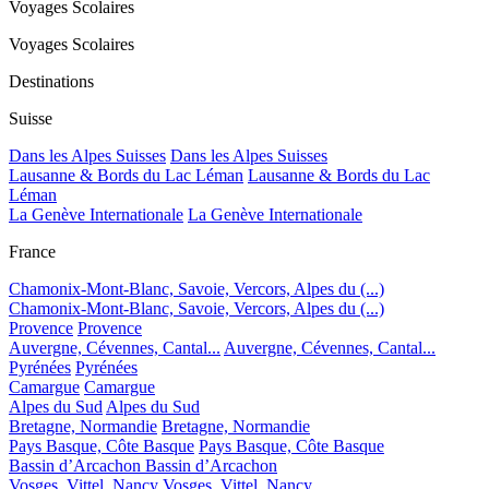
Voyages Scolaires
Voyages Scolaires
Destinations
Suisse
Dans les Alpes Suisses
Dans les Alpes Suisses
Lausanne & Bords du Lac Léman
Lausanne & Bords du Lac
Léman
La Genève Internationale
La Genève Internationale
France
Chamonix-Mont-Blanc, Savoie, Vercors, Alpes du (...)
Chamonix-Mont-Blanc, Savoie, Vercors, Alpes du (...)
Provence
Provence
Auvergne, Cévennes, Cantal...
Auvergne, Cévennes, Cantal...
Pyrénées
Pyrénées
Camargue
Camargue
Alpes du Sud
Alpes du Sud
Bretagne, Normandie
Bretagne, Normandie
Pays Basque, Côte Basque
Pays Basque, Côte Basque
Bassin d’Arcachon
Bassin d’Arcachon
Vosges, Vittel, Nancy
Vosges, Vittel, Nancy