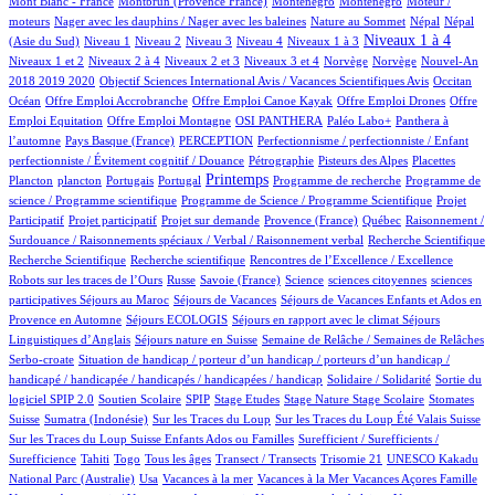
Mont Blanc - France
Montbrun (Provence France)
Monténégro
Monténégro
Moteur /
1/539
2/539
9/539
9/539
moteurs
Nager avec les dauphins / Nager avec les baleines
Nature au Sommet
Népal
Népal
7/539
11/539
8/539
44/539
47/539
236/539
8/539
Niveaux 1 à 4
(Asie du Sud)
Niveau 1
Niveau 2
Niveau 3
Niveau 4
Niveaux 1 à 3
42/539
6/539
113/539
2/539
2/539
13/539
Niveaux 1 et 2
Niveaux 2 à 4
Niveaux 2 et 3
Niveaux 3 et 4
Norvège
Norvège
Nouvel-An
1/539
6/539
63/539
2018 2019 2020
Objectif Sciences International Avis / Vacances Scientifiques Avis
Occitan
1/539
1/539
1/539
1/539
Océan
Offre Emploi Accrobranche
Offre Emploi Canoe Kayak
Offre Emploi Drones
Offre
1/539
39/539
34/539
38/539
Emploi Equitation
Offre Emploi Montagne
OSI PANTHERA
Paléo Labo+
Panthera à
3/539
27/539
1/539
l’automne
Pays Basque (France)
PERCEPTION
Perfectionnisme / perfectionniste / Enfant
4/539
5/539
3/539
1/539
perfectionniste / Évitement cognitif / Douance
Pétrographie
Pisteurs des Alpes
Placettes
1/539
8/539
1/539
239/539
1/539
1/539
Printemps
Plancton
plancton
Portugais
Portugal
Programme de recherche
Programme de
2/539
1/539
science / Programme scientifique
Programme de Science / Programme Scientifique
Projet
1/539
11/539
29/539
3/539
1/539
Participatif
Projet participatif
Projet sur demande
Provence (France)
Québec
Raisonnement /
1/539
1/539
Surdouance / Raisonnements spéciaux / Verbal / Raisonnement verbal
Recherche Scientifique
1/539
1/539
3/539
Recherche Scientifique
Recherche scientifique
Rencontres de l’Excellence / Excellence
34/539
4/539
5/539
1/539
1/539
Robots sur les traces de l’Ours
Russe
Savoie (France)
Science
sciences citoyennes
sciences
3/539
33/539
18/539
participatives
Séjours au Maroc
Séjours de Vacances
Séjours de Vacances Enfants et Ados en
3/539
11/539
69/539
Provence en Automne
Séjours ECOLOGIS
Séjours en rapport avec le climat
Séjours
7/539
33/539
6/539
Linguistiques d’Anglais
Séjours nature en Suisse
Semaine de Relâche / Semaines de Relâches
1/539
Serbo-croate
Situation de handicap / porteur d’un handicap / porteurs d’un handicap /
2/539
3/539
handicapé / handicapée / handicapés / handicapées / handicap
Solidaire / Solidarité
Sortie du
26/539
3/539
1/539
1/539
5/539
1/539
87/539
logiciel SPIP 2.0
Soutien Scolaire
SPIP
Stage Etudes
Stage Nature
Stage Scolaire
Stomates
7/539
2/539
6/539
5/539
Suisse
Sumatra (Indonésie)
Sur les Traces du Loup
Sur les Traces du Loup Été Valais Suisse
1/539
Sur les Traces du Loup Suisse Enfants Ados ou Familles
Surefficient / Surefficients /
9/539
6/539
9/539
33/539
1/539
1/539
Surefficience
Tahiti
Togo
Tous les âges
Transect / Transects
Trisomie 21
UNESCO Kakadu
6/539
1/539
1/539
1/539
12/539
National Parc (Australie)
Usa
Vacances à la mer
Vacances à la Mer
Vacances Açores Famille