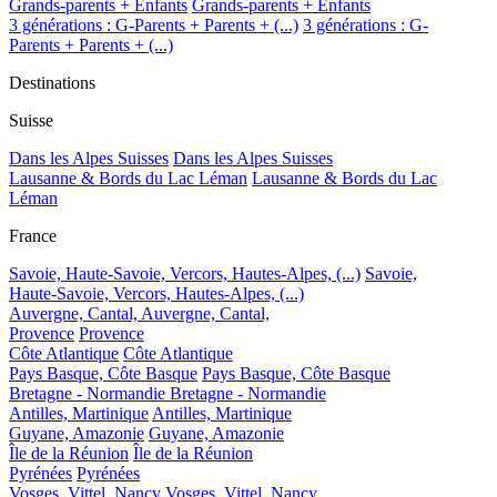
Grands-parents + Enfants
Grands-parents + Enfants
3 générations : G-Parents + Parents + (...)
3 générations : G-
Parents + Parents + (...)
Destinations
Suisse
Dans les Alpes Suisses
Dans les Alpes Suisses
Lausanne & Bords du Lac Léman
Lausanne & Bords du Lac
Léman
France
Savoie, Haute-Savoie, Vercors, Hautes-Alpes, (...)
Savoie,
Haute-Savoie, Vercors, Hautes-Alpes, (...)
Auvergne, Cantal,
Auvergne, Cantal,
Provence
Provence
Côte Atlantique
Côte Atlantique
Pays Basque, Côte Basque
Pays Basque, Côte Basque
Bretagne - Normandie
Bretagne - Normandie
Antilles, Martinique
Antilles, Martinique
Guyane, Amazonie
Guyane, Amazonie
Île de la Réunion
Île de la Réunion
Pyrénées
Pyrénées
Vosges, Vittel, Nancy
Vosges, Vittel, Nancy