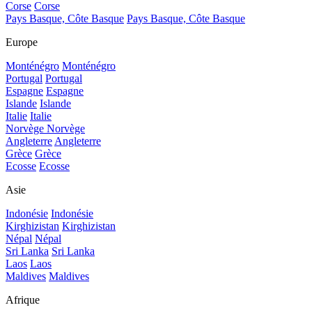
Corse
Corse
Pays Basque, Côte Basque
Pays Basque, Côte Basque
Europe
Monténégro
Monténégro
Portugal
Portugal
Espagne
Espagne
Islande
Islande
Italie
Italie
Norvège
Norvège
Angleterre
Angleterre
Grèce
Grèce
Ecosse
Ecosse
Asie
Indonésie
Indonésie
Kirghizistan
Kirghizistan
Népal
Népal
Sri Lanka
Sri Lanka
Laos
Laos
Maldives
Maldives
Afrique