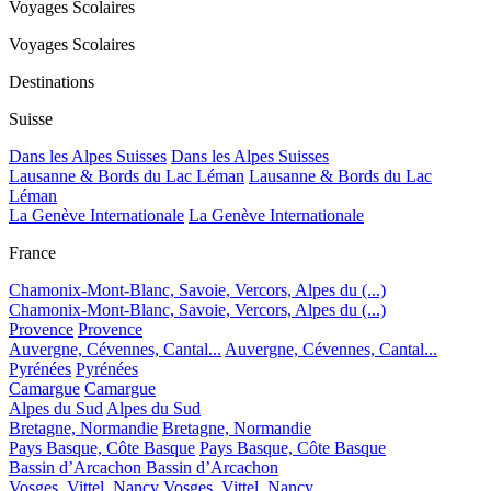
Voyages Scolaires
Voyages Scolaires
Destinations
Suisse
Dans les Alpes Suisses
Dans les Alpes Suisses
Lausanne & Bords du Lac Léman
Lausanne & Bords du Lac
Léman
La Genève Internationale
La Genève Internationale
France
Chamonix-Mont-Blanc, Savoie, Vercors, Alpes du (...)
Chamonix-Mont-Blanc, Savoie, Vercors, Alpes du (...)
Provence
Provence
Auvergne, Cévennes, Cantal...
Auvergne, Cévennes, Cantal...
Pyrénées
Pyrénées
Camargue
Camargue
Alpes du Sud
Alpes du Sud
Bretagne, Normandie
Bretagne, Normandie
Pays Basque, Côte Basque
Pays Basque, Côte Basque
Bassin d’Arcachon
Bassin d’Arcachon
Vosges, Vittel, Nancy
Vosges, Vittel, Nancy