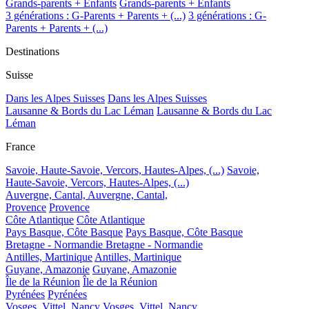
Grands-parents + Enfants
Grands-parents + Enfants
3 générations : G-Parents + Parents + (...)
3 générations : G-
Parents + Parents + (...)
Destinations
Suisse
Dans les Alpes Suisses
Dans les Alpes Suisses
Lausanne & Bords du Lac Léman
Lausanne & Bords du Lac
Léman
France
Savoie, Haute-Savoie, Vercors, Hautes-Alpes, (...)
Savoie,
Haute-Savoie, Vercors, Hautes-Alpes, (...)
Auvergne, Cantal,
Auvergne, Cantal,
Provence
Provence
Côte Atlantique
Côte Atlantique
Pays Basque, Côte Basque
Pays Basque, Côte Basque
Bretagne - Normandie
Bretagne - Normandie
Antilles, Martinique
Antilles, Martinique
Guyane, Amazonie
Guyane, Amazonie
Île de la Réunion
Île de la Réunion
Pyrénées
Pyrénées
Vosges, Vittel, Nancy
Vosges, Vittel, Nancy