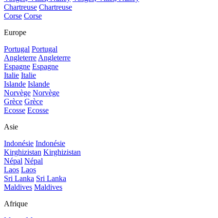
Chartreuse
Chartreuse
Corse
Corse
Europe
Portugal
Portugal
Angleterre
Angleterre
Espagne
Espagne
Italie
Italie
Islande
Islande
Norvège
Norvège
Grèce
Grèce
Ecosse
Ecosse
Asie
Indonésie
Indonésie
Kirghizistan
Kirghizistan
Népal
Népal
Laos
Laos
Sri Lanka
Sri Lanka
Maldives
Maldives
Afrique