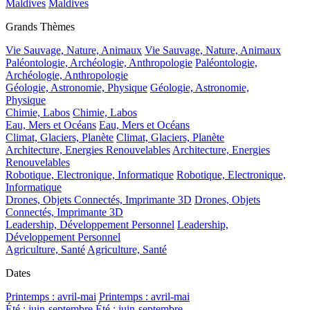
Maldives
Maldives
Grands Thèmes
Vie Sauvage, Nature, Animaux
Vie Sauvage, Nature, Animaux
Paléontologie, Archéologie, Anthropologie
Paléontologie,
Archéologie, Anthropologie
Géologie, Astronomie, Physique
Géologie, Astronomie,
Physique
Chimie, Labos
Chimie, Labos
Eau, Mers et Océans
Eau, Mers et Océans
Climat, Glaciers, Planète
Climat, Glaciers, Planète
Architecture, Energies Renouvelables
Architecture, Energies
Renouvelables
Robotique, Electronique, Informatique
Robotique, Electronique,
Informatique
Drones, Objets Connectés, Imprimante 3D
Drones, Objets
Connectés, Imprimante 3D
Leadership, Développement Personnel
Leadership,
Développement Personnel
Agriculture, Santé
Agriculture, Santé
Dates
Printemps : avril-mai
Printemps : avril-mai
Été : juin-septembre
Été : juin-septembre