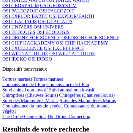
OSI WATER WATCH
OSI WATER WATCH
OSI GEOSYST’M
OSI GEOSYST’M
OSI PALEOZOIC
OSI PALEOZOIC
OSI EXPLOR’EARTH
OSI EXPLOR’EARTH
OSI GLACIALIS
OSI GLACIALIS
OSI UNIVERS
OSI UNIVERS
OSI ECOLOGIS
OSI ECOLOGIS
OSI DRONE FOR SCIENCE
OSI DRONE FOR SCIENCE
OSI CHIP HACKADEMY
OSI CHIP HACKADEMY
OSI EXCELLENCE
OSI EXCELLENCE
OSI WILD ATTITUDE
OSI WILD ATTITUDE
OSI IROKO
OSI IROKO
Dispositifs transversaux
Tortues marines
Tortues marines
Connaissance de l’Eau
Connaissance de l’Eau
Suivi animal non invasif
Suivi animal non invasif
Chiroptères (Chauves-Souris)
Chiroptères (Chauves-Souris)
Suivi des Mammifères Marins
Suivi des Mammifères Marins
Connaissance du monde végétal
Connaissance du monde
végétal
The Drone Connection
The Drone Connection
Résultats de votre recherche