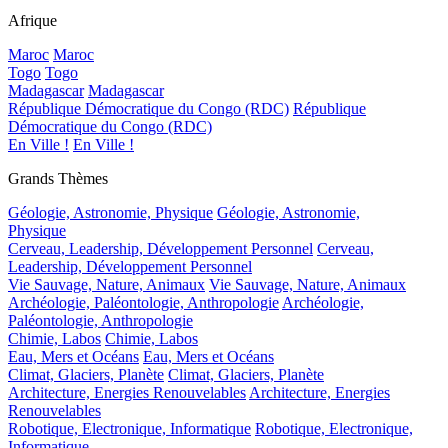
Afrique
Maroc
Maroc
Togo
Togo
Madagascar
Madagascar
République Démocratique du Congo (RDC)
République
Démocratique du Congo (RDC)
En Ville !
En Ville !
Grands Thèmes
Géologie, Astronomie, Physique
Géologie, Astronomie,
Physique
Cerveau, Leadership, Développement Personnel
Cerveau,
Leadership, Développement Personnel
Vie Sauvage, Nature, Animaux
Vie Sauvage, Nature, Animaux
Archéologie, Paléontologie, Anthropologie
Archéologie,
Paléontologie, Anthropologie
Chimie, Labos
Chimie, Labos
Eau, Mers et Océans
Eau, Mers et Océans
Climat, Glaciers, Planète
Climat, Glaciers, Planète
Architecture, Energies Renouvelables
Architecture, Energies
Renouvelables
Robotique, Electronique, Informatique
Robotique, Electronique,
Informatique