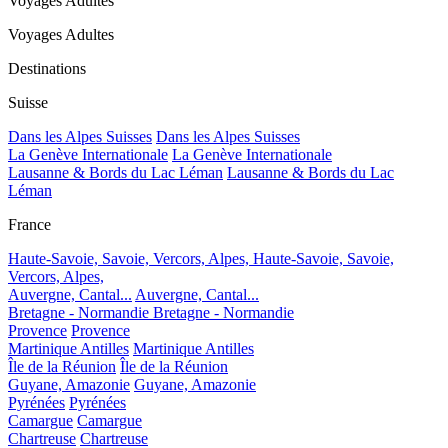
Voyages Adultes
Voyages Adultes
Destinations
Suisse
Dans les Alpes Suisses
Dans les Alpes Suisses
La Genève Internationale
La Genève Internationale
Lausanne & Bords du Lac Léman
Lausanne & Bords du Lac
Léman
France
Haute-Savoie, Savoie, Vercors, Alpes,
Haute-Savoie, Savoie,
Vercors, Alpes,
Auvergne, Cantal...
Auvergne, Cantal...
Bretagne - Normandie
Bretagne - Normandie
Provence
Provence
Martinique Antilles
Martinique Antilles
Île de la Réunion
Île de la Réunion
Guyane, Amazonie
Guyane, Amazonie
Pyrénées
Pyrénées
Camargue
Camargue
Chartreuse
Chartreuse