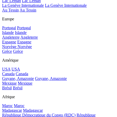
Lac Léman
Lac Léman
La Genève Internationale
La Genève Internationale
Au Tessin
Au Tessin
Europe
Portugal
Portugal
Islande
Islande
Angleterre
Angleterre
Espagne
Espagne
Norvège
Norvège
Grèce
Grèce
Amérique
USA
USA
Canada
Canada
Guyane, Amazonie
Guyane, Amazonie
Mexique
Mexique
Brésil
Brésil
Afrique
Maroc
Maroc
Madagascar
Madagascar
République Démocratique du Congo (RDC)
République