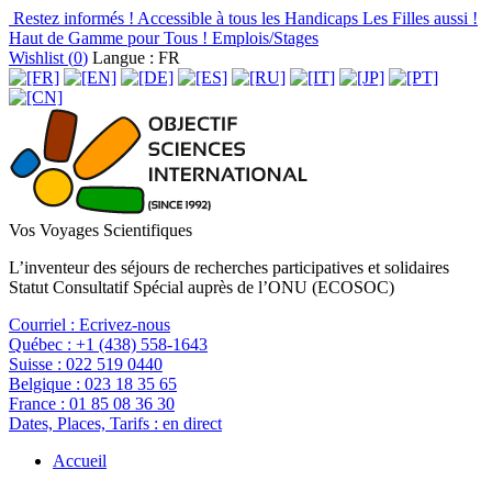
Restez informés !
Accessible à tous les Handicaps
Les Filles aussi !
Haut de Gamme pour Tous !
Emplois/Stages
Wishlist (
0
)
Langue : FR
Vos Voyages Scientifiques
L’inventeur des séjours de recherches participatives et solidaires
Statut Consultatif Spécial auprès de l’ONU (ECOSOC)
Courriel :
Ecrivez-nous
Québec :
+1 (438) 558-1643
Suisse :
022 519 0440
Belgique :
023 18 35 65
France :
01 85 08 36 30
Dates, Places, Tarifs :
en direct
Accueil