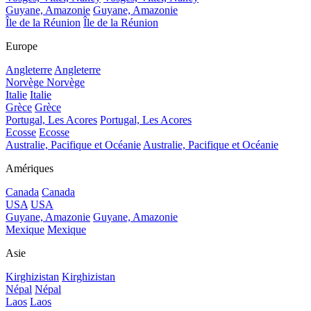
Guyane, Amazonie
Guyane, Amazonie
Île de la Réunion
Île de la Réunion
Europe
Angleterre
Angleterre
Norvège
Norvège
Italie
Italie
Grèce
Grèce
Portugal, Les Acores
Portugal, Les Acores
Ecosse
Ecosse
Australie, Pacifique et Océanie
Australie, Pacifique et Océanie
Amériques
Canada
Canada
USA
USA
Guyane, Amazonie
Guyane, Amazonie
Mexique
Mexique
Asie
Kirghizistan
Kirghizistan
Népal
Népal
Laos
Laos