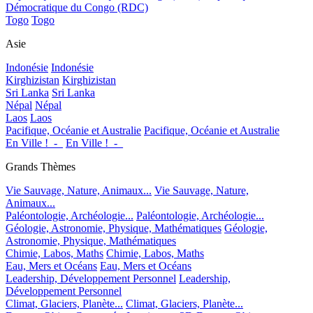
Démocratique du Congo (RDC)
Togo
Togo
Asie
Indonésie
Indonésie
Kirghizistan
Kirghizistan
Sri Lanka
Sri Lanka
Népal
Népal
Laos
Laos
Pacifique, Océanie et Australie
Pacifique, Océanie et Australie
En Ville !_-_
En Ville !_-_
Grands Thèmes
Vie Sauvage, Nature, Animaux...
Vie Sauvage, Nature,
Animaux...
Paléontologie, Archéologie...
Paléontologie, Archéologie...
Géologie, Astronomie, Physique, Mathématiques
Géologie,
Astronomie, Physique, Mathématiques
Chimie, Labos, Maths
Chimie, Labos, Maths
Eau, Mers et Océans
Eau, Mers et Océans
Leadership, Développement Personnel
Leadership,
Développement Personnel
Climat, Glaciers, Planète...
Climat, Glaciers, Planète...