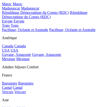
Maroc
Maroc
Madagascar
Madagascar
République Démocratique du Congo (RDC)
République
Démocratique du Congo (RDC)
Egypte
Egypte
Togo
Togo
Pacifique, Océanie et Australie
Pacifique, Océanie et Australie
Amérique
Canada
Canada
USA
USA
Guyane, Amazonie
Guyane, Amazonie
Mexique
Mexique
Adultes Séjours Confort
France
Baronnies
Baronnies
Cantal
Cantal
Vercors
Vercors
Asie