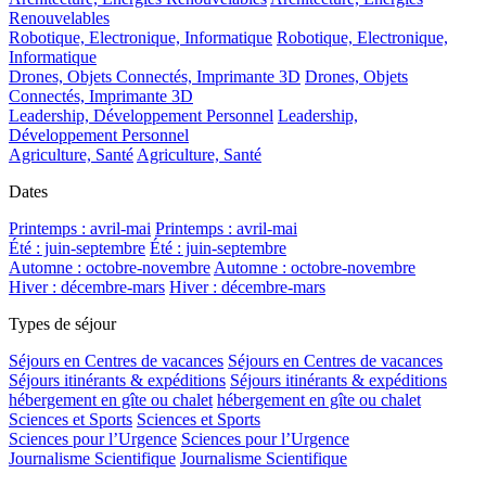
Renouvelables
Robotique, Electronique, Informatique
Robotique, Electronique,
Informatique
Drones, Objets Connectés, Imprimante 3D
Drones, Objets
Connectés, Imprimante 3D
Leadership, Développement Personnel
Leadership,
Développement Personnel
Agriculture, Santé
Agriculture, Santé
Dates
Printemps : avril-mai
Printemps : avril-mai
Été : juin-septembre
Été : juin-septembre
Automne : octobre-novembre
Automne : octobre-novembre
Hiver : décembre-mars
Hiver : décembre-mars
Types de séjour
Séjours en Centres de vacances
Séjours en Centres de vacances
Séjours itinérants & expéditions
Séjours itinérants & expéditions
hébergement en gîte ou chalet
hébergement en gîte ou chalet
Sciences et Sports
Sciences et Sports
Sciences pour l’Urgence
Sciences pour l’Urgence
Journalisme Scientifique
Journalisme Scientifique