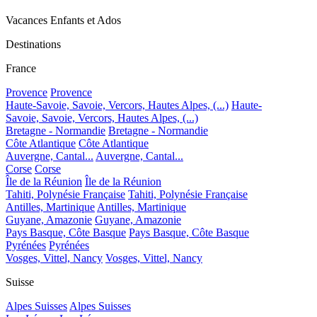
Vacances Enfants et Ados
Destinations
France
Provence
Provence
Haute-Savoie, Savoie, Vercors, Hautes Alpes, (...)
Haute-
Savoie, Savoie, Vercors, Hautes Alpes, (...)
Bretagne - Normandie
Bretagne - Normandie
Côte Atlantique
Côte Atlantique
Auvergne, Cantal...
Auvergne, Cantal...
Corse
Corse
Île de la Réunion
Île de la Réunion
Tahiti, Polynésie Française
Tahiti, Polynésie Française
Antilles, Martinique
Antilles, Martinique
Guyane, Amazonie
Guyane, Amazonie
Pays Basque, Côte Basque
Pays Basque, Côte Basque
Pyrénées
Pyrénées
Vosges, Vittel, Nancy
Vosges, Vittel, Nancy
Suisse
Alpes Suisses
Alpes Suisses