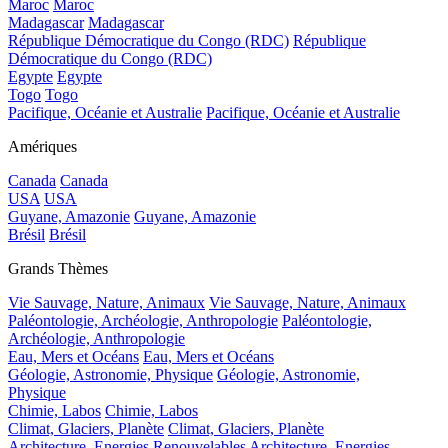
Maroc
Maroc
Madagascar
Madagascar
République Démocratique du Congo (RDC)
République
Démocratique du Congo (RDC)
Egypte
Egypte
Togo
Togo
Pacifique, Océanie et Australie
Pacifique, Océanie et Australie
Amériques
Canada
Canada
USA
USA
Guyane, Amazonie
Guyane, Amazonie
Brésil
Brésil
Grands Thèmes
Vie Sauvage, Nature, Animaux
Vie Sauvage, Nature, Animaux
Paléontologie, Archéologie, Anthropologie
Paléontologie,
Archéologie, Anthropologie
Eau, Mers et Océans
Eau, Mers et Océans
Géologie, Astronomie, Physique
Géologie, Astronomie,
Physique
Chimie, Labos
Chimie, Labos
Climat, Glaciers, Planète
Climat, Glaciers, Planète
Architecture, Energies Renouvelables
Architecture, Energies