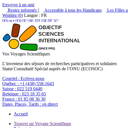
Envoyer à un ami
Restez informés !
Accessible à tous les Handicaps
Les Filles a
Wishlist (
0
)
Langue : FR
Vos Voyages Scientifiques
L’inventeur des séjours de recherches participatives et solidaires
Statut Consultatif Spécial auprès de l’ONU (ECOSOC)
Courriel :
Ecrivez-nous
Québec :
+1 (438) 558-1643
Suisse :
022 519 0440
Belgique :
023 18 35 65
France :
01 85 08 36 30
Dates, Places, Tarifs :
en direct
Accueil
Trouver un Voyage Scientifique