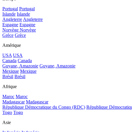
Portugal
Portugal
Islande
Islande
Angleterre
Angleterre
Espagne
Espagne
Norvège
Norvège
Grèce
Grèce
Amérique
USA
USA
Canada
Canada
Guyane, Amazonie
Guyane, Amazonie
Mexique
Mexique
Brésil
Brésil
Afrique
Maroc
Maroc
Madagascar
Madagascar
République Démocratique du Congo (RDC)
République Démocrati
Togo
Togo
Asie