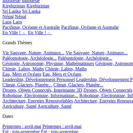
Indonésie
Indonésie
Kirghizistan
Kirghizistan
Sri Lanka
Sri Lanka
Népal
Népal
Laos
Laos
Pacifique, Océanie et Australie
Pacifique, Océanie et Australie
En Ville !_-_
En Ville !_-_
Grands Thèmes
Vie Sauvage, Nature, Animaux...
Vie Sauvage, Nature, Animaux...
Paléontologie, Archéologie...
Paléontologie, Archéologie...
Géologie, Astronomie, Physique, Mathématiques
Géologie, Astronom
Chimie, Labos, Maths
Chimie, Labos, Maths
Eau, Mers et Océans
Eau, Mers et Océans
Leadership, Développement Personnel
Leadership, Développement P
Climat, Glaciers, Planète...
Climat, Glaciers, Planète...
Drones, Objets Connectés, Imprimante 3D
Drones, Objets Connectés
Robotique, Electronique, Informatique...
Robotique, Electronique, Inf
Architecture, Energies Renouvelables
Architecture, Energies Renouve
Agriculture, Santé
Agriculture, Santé
Dates
Printemps : avril-mai
Printemps : avril-mai
Été : juin-septembre
Été : juin-septembre