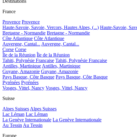
Destinations
France
Provence
Provence
Haute-Savoie, Savoie, Vercors, Hautes Alpes, (...)
Haute-Savoie, Savoi
Bretagne - Normandie
Bretagne - Normandie
Côte Atlantique
Côte Atlantique
Auvergne, Cantal...
Auvergne, Cantal...
Corse
Corse
Île de la Réunion
Île de la Réunion
Tahiti, Polynésie Française
Tahiti, Polynésie Française
Antilles, Martinique
Antilles, Martinique
Guyane, Amazonie
Guyane, Amazonie
Pays Basque, Côte Basque
Pays Basque, Côte Basque
Pyrénées
Pyrénées
Vosges, Vittel, Nancy
Vosges, Vittel, Nancy
Suisse
Alpes Suisses
Alpes Suisses
Lac Léman
Lac Léman
La Genève Internationale
La Genève Internationale
Au Tessin
Au Tessin
Europe