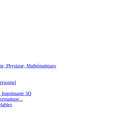
ie, Physique, Mathématiques
ersonnel
, Imprimante 3D
ormatique...
lables