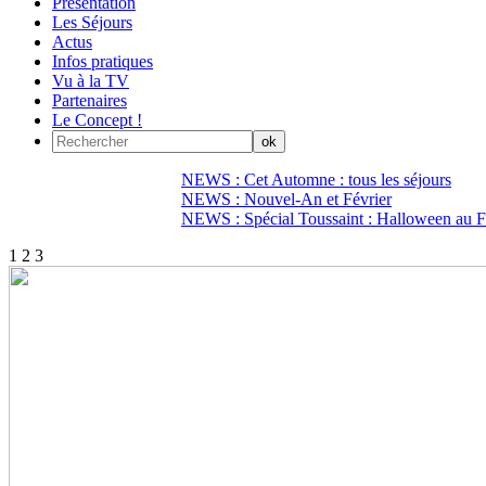
Présentation
Les Séjours
Actus
Infos pratiques
Vu à la TV
Partenaires
Le Concept !
NEWS : Cet Automne : tous les séjours
NEWS : Nouvel-An et Février
NEWS : Spécial Toussaint : Halloween au Fi
1
2
3