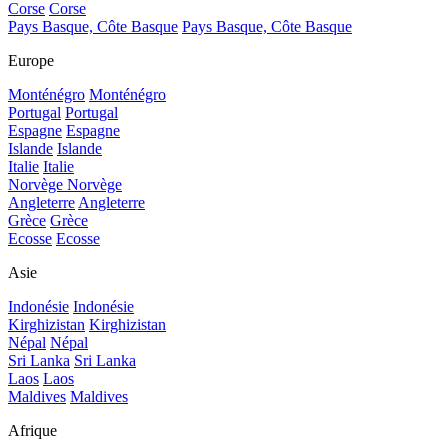
Corse
Corse
Pays Basque, Côte Basque
Pays Basque, Côte Basque
Europe
Monténégro
Monténégro
Portugal
Portugal
Espagne
Espagne
Islande
Islande
Italie
Italie
Norvège
Norvège
Angleterre
Angleterre
Grèce
Grèce
Ecosse
Ecosse
Asie
Indonésie
Indonésie
Kirghizistan
Kirghizistan
Népal
Népal
Sri Lanka
Sri Lanka
Laos
Laos
Maldives
Maldives
Afrique