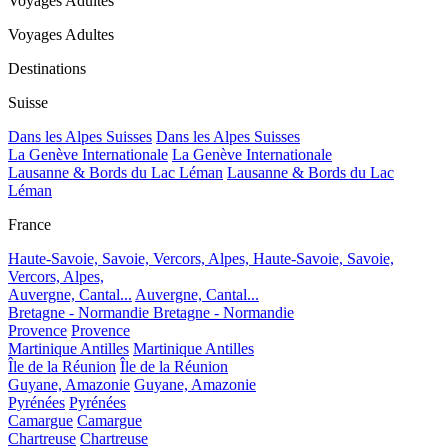
Voyages Adultes
Voyages Adultes
Destinations
Suisse
Dans les Alpes Suisses
Dans les Alpes Suisses
La Genève Internationale
La Genève Internationale
Lausanne & Bords du Lac Léman
Lausanne & Bords du Lac
Léman
France
Haute-Savoie, Savoie, Vercors, Alpes,
Haute-Savoie, Savoie,
Vercors, Alpes,
Auvergne, Cantal...
Auvergne, Cantal...
Bretagne - Normandie
Bretagne - Normandie
Provence
Provence
Martinique Antilles
Martinique Antilles
Île de la Réunion
Île de la Réunion
Guyane, Amazonie
Guyane, Amazonie
Pyrénées
Pyrénées
Camargue
Camargue
Chartreuse
Chartreuse