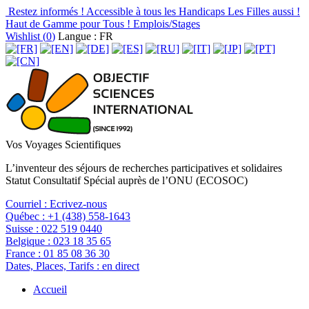
Restez informés !
Accessible à tous les Handicaps
Les Filles aussi !
Haut de Gamme pour Tous !
Emplois/Stages
Wishlist (
0
)
Langue : FR
Vos Voyages Scientifiques
L’inventeur des séjours de recherches participatives et solidaires
Statut Consultatif Spécial auprès de l’ONU (ECOSOC)
Courriel :
Ecrivez-nous
Québec :
+1 (438) 558-1643
Suisse :
022 519 0440
Belgique :
023 18 35 65
France :
01 85 08 36 30
Dates, Places, Tarifs :
en direct
Accueil