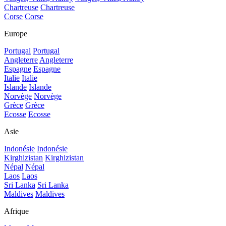
Chartreuse
Chartreuse
Corse
Corse
Europe
Portugal
Portugal
Angleterre
Angleterre
Espagne
Espagne
Italie
Italie
Islande
Islande
Norvège
Norvège
Grèce
Grèce
Ecosse
Ecosse
Asie
Indonésie
Indonésie
Kirghizistan
Kirghizistan
Népal
Népal
Laos
Laos
Sri Lanka
Sri Lanka
Maldives
Maldives
Afrique