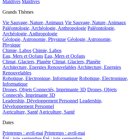
Maldives
Maldives
Grands Thèmes
Vie Sauvage, Nature, Animaux
Vie Sauvage, Nature, Animaux
Paléontologie, Archéologie, Anthropologie
Paléontologie,
Archéologie, Anthropologie
Géologie, Astronomie, Physique
Géologie, Astronomie,
Physique
Chimie, Labos
Chimie, Labos
Eau, Mers et Océans
Eau, Mers et Océans
Climat, Glaciers, Planète
Climat, Glaciers, Planète
Architecture, Energies Renouvelables
Architecture, Energies
Renouvelables
Robotique, Electronique, Informatique
Robotique, Electronique,
Informatique
Drones, Objets Connectés, Imprimante 3D
Drones, Objets
Connectés, Imprimante 3D
Leadership, Développement Personnel
Leadership,
Développement Personnel
Agriculture, Santé
Agriculture, Santé
Dates
Printemps : avril-mai
Printemps : avril-mai
Été : juin-septembre
Été : juin-septembre