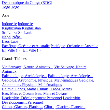
Démocratique du Congo (RDC)
Togo
Togo
Asie
Indonésie
Indonésie
Kirghizistan
Kirghizistan
Sri Lanka
Sri Lanka
Népal
Népal
Laos
Laos
Pacifique, Océanie et Australie
Pacifique, Océanie et Australie
En Ville !_-_
En Ville !_-_
Grands Thèmes
Vie Sauvage, Nature, Animaux...
Vie Sauvage, Nature,
Animaux...
Paléontologie, Archéologie...
Paléontologie, Archéologie...
Géologie, Astronomie, Physique, Mathématiques
Géologie,
Astronomie, Physique, Mathématiques
Chimie, Labos, Maths
Chimie, Labos, Maths
Eau, Mers et Océans
Eau, Mers et Océans
Leadership, Développement Personnel
Leadership,
Développement Personnel
Climat, Glaciers, Planète...
Climat, Glaciers, Planète...