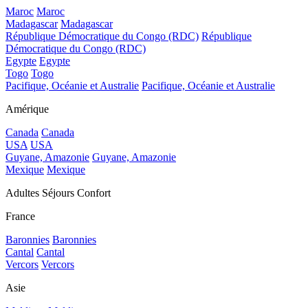
Maroc
Maroc
Madagascar
Madagascar
République Démocratique du Congo (RDC)
République
Démocratique du Congo (RDC)
Egypte
Egypte
Togo
Togo
Pacifique, Océanie et Australie
Pacifique, Océanie et Australie
Amérique
Canada
Canada
USA
USA
Guyane, Amazonie
Guyane, Amazonie
Mexique
Mexique
Adultes Séjours Confort
France
Baronnies
Baronnies
Cantal
Cantal
Vercors
Vercors
Asie