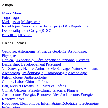
Afrique
Maroc
Maroc
Togo
Togo
Madagascar
Madagascar
République Démocratique du Congo (RDC)
République
Démocratique du Congo (RDC)
En Ville !
En Ville !
Grands Thèmes
Géologie, Astronomie, Physique
Géologie, Astronomie,
Physique
Cerveau, Leadership, Développement Personnel
Cerveau,
Leadership, Développement Personnel
Vie Sauvage, Nature, Animaux
Vie Sauvage, Nature, Animaux
Archéologie, Paléontologie, Anthropologie
Archéologie,
Paléontologie, Anthropologie
Chimie, Labos
Chimie, Labos
Eau, Mers et Océans
Eau, Mers et Océans
Climat, Glaciers, Planète
Climat, Glaciers, Planète
Architecture, Energies Renouvelables
Architecture, Energies
Renouvelables
Robotique, Electronique, Informatique
Robotique, Electronique,
Informatique