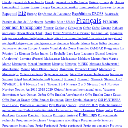
1/1056
1/1056
23/1056
Développement de la recherche
Développement de la Recherche
Drôme provençale
Drones
2/1056
2/1056
1/1056
25/1056
1/1056
17/1056
13/1056
257/1056
Connection !
Ecosse
Ecosse
Egypte
En cours de création
Ennui profond
Espagne
Espagne
798/1056
17/1056
201/1056
296/1056
3/1056
Eté
Espagnol
Expéditions DROPS
Europe
Expédition de l’automne
Falaises de
2/1056
100/1056
1056/1056
568/1056
Français
Français
Fossiles du Sud de l’Angleterre
Familles
Félin / Félidés
pour non francophone
336/1056
46/1056
1/1056
1/1056
1/1056
1/1056
3/1056
France
Géologie
Géosyst’m
Grêce
Grêce
Guyane
Habitats
3/1056
3/1056
182/1056
30/1056
8/1056
1/1056
1/1056
nordiques
Hawaï
Hawaï (USA)
Hiver
Hiver Nouvel-An et Février
Ice Land Lab
Indonésie
Intégration scolaire / intégration / intégrative / inclusion / inclusif / inclusive / ségrégation /
1/1056
9/1056
8/1056
17/1056
88/1056
5/1056
2/1056
ségrégatif / ségrégative
intelligence exceptionnelle
Islande
Islande
Italie
Italien
Japonais
5/1056
102/1056
7/1056
Jeunesse en Action Europe
Journée Mondiale des Zones Humides RAMSAR
Kyrgyzstan
La
5/1056
1/1056
1/1056
1/1056
3/1056
58/1056
Réunion
La Réunion Océan Indien
La Rochelle
Laos
Laos
Lausanne (Suisse)
Londres
2/1056
4/1056
4/1056
1/1056
1/1056
10/1056
(Angleterre)
Lorraine (France)
Madagascar
Madagascar
Maldives
Mammifères Marins
9/1056
2/1056
1/1056
1/1056
45/1056
54/1056
1/1056
Maroc
Martinique
Mental / mentaux
Mexique
Mexique
MINEO
Missions Biodiversité !
3/1056
2/1056
10/1056
18/1056
18/1056
Modélisation
Monde
Mont Blanc - France
Montbrun (Provence France)
Monténégro
2/1056
1/1056
4/1056
Monténégro
Moteur / moteurs
Nager avec les dauphins / Nager avec les baleines
Nature au
20/1056
20/1056
19/1056
10/1056
17/1056
119/1056
154/1056
431/1056
Sommet
Népal
Népal (Asie du Sud)
Niveau 1
Niveau 2
Niveau 3
Niveau 4
Niveaux 1 à 3
15/1056
74/1056
16/1056
192/1056
2/1056
2/1056
Niveaux 1 à 4
Niveaux 1 et 2
Niveaux 2 à 4
Niveaux 2 et 3
Niveaux 3 et 4
Norvège
24/1056
1/1056
Norvège
Nouvel-An 2018 2019 2020
Objectif Sciences International Avis / Vacances
10/1056
198/1056
1/1056
1/1056
1/1056
Scientifiques Avis
Occitan
Océan
Offre Emploi Accrobranche
Offre Emploi Canoe Kayak
1/1056
1/1056
111/1056
112/1056
Offre Emploi Drones
Offre Emploi Equitation
Offre Emploi Montagne
OSI PANTHERA
110/1056
6/1056
62/1056
1/1056
Paléo Labo+
Panthera à l’automne
Pays Basque (France)
PERCEPTION
Perfectionnisme /
17/1056
8/1056
perfectionniste / Enfant perfectionniste / Évitement cognitif / Douance
Pétrographie
Pisteurs
3/1056
1/1056
1/1056
11/1056
3/1056
492/1056
1/1056
Printemps
des Alpes
Placettes
Plancton
plancton
Portugais
Portugal
Programme de
1/1056
2/1056
recherche
Programme de science / Programme scientifique
Programme de Science /
1/1056
1/1056
18/1056
89/1056
Programme Scientifique
Projet Participatif
Projet participatif
Projet sur demande
Provence