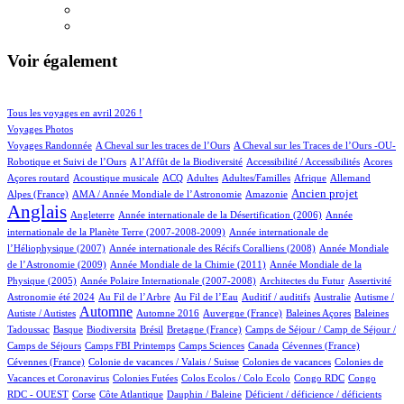
Voir également
113/1056
223/1056
Tous les voyages en avril 2026 !
177/1056
Voyages Photos
4/1056
5/1056
Voyages Randonnée
A Cheval sur les traces de l’Ours
A Cheval sur les Traces de l’Ours -OU-
6/1056
2/1056
5/1056
1/1056
Robotique et Suivi de l’Ours
A l’Affût de la Biodiversité
Accessibilité / Accessibilités
Acores
2/1056
100/1056
36/1056
16/1056
3/1056
80/1056
23/1056
Açores routard
Acoustique musicale
ACQ
Adultes
Adultes/Familles
Afrique
Allemand
13/1056
14/1056
328/1056
809/1056
Ancien projet
Alpes (France)
AMA / Année Mondiale de l’Astronomie
Amazonie
Anglais
61/1056
8/1056
15/1056
Angleterre
Année internationale de la Désertification (2006)
Année
5/1056
internationale de la Planète Terre (2007-2008-2009)
Année internationale de
3/1056
13/1056
l’Héliophysique (2007)
Année internationale des Récifs Coralliens (2008)
Année Mondiale
3/1056
17/1056
de l’Astronomie (2009)
Année Mondiale de la Chimie (2011)
Année Mondiale de la
5/1056
4/1056
1/1056
65/1056
Physique (2005)
Année Polaire Internationale (2007-2008)
Architectes du Futur
Assertivité
26/1056
17/1056
2/1056
3/1056
2/1056
Astronomie été 2024
Au Fil de l’Arbre
Au Fil de l’Eau
Auditif / auditifs
Australie
Autisme /
491/1056
4/1056
5/1056
1/1056
2/1056
Automne
Autiste / Autistes
Automne 2016
Auvergne (France)
Baleines Açores
Baleines
1/1056
111/1056
1/1056
12/1056
117/1056
Tadoussac
Basque
Biodiversita
Brésil
Bretagne (France)
Camps de Séjour / Camp de Séjour /
4/1056
20/1056
4/1056
3/1056
1/1056
Camps de Séjours
Camps FBI Printemps
Camps Sciences
Canada
Cévennes (France)
1/1056
4/1056
3/1056
Cévennes (France)
Colonie de vacances / Valais / Suisse
Colonies de vacances
Colonies de
1/1056
1/1056
1/1056
3/1056
Vacances et Coronavirus
Colonies Futées
Colos Ecolos / Colo Ecolo
Congo RDC
Congo
1/1056
17/1056
1/1056
2/1056
1/1056
RDC - OUEST
Corse
Côte Atlantique
Dauphin / Baleine
Déficient / déficience / déficients