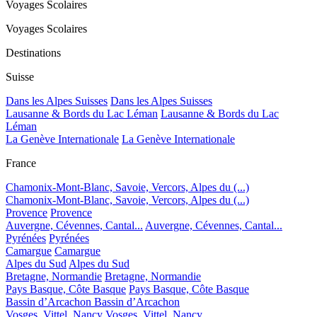
Voyages Scolaires
Voyages Scolaires
Destinations
Suisse
Dans les Alpes Suisses
Dans les Alpes Suisses
Lausanne & Bords du Lac Léman
Lausanne & Bords du Lac
Léman
La Genève Internationale
La Genève Internationale
France
Chamonix-Mont-Blanc, Savoie, Vercors, Alpes du (...)
Chamonix-Mont-Blanc, Savoie, Vercors, Alpes du (...)
Provence
Provence
Auvergne, Cévennes, Cantal...
Auvergne, Cévennes, Cantal...
Pyrénées
Pyrénées
Camargue
Camargue
Alpes du Sud
Alpes du Sud
Bretagne, Normandie
Bretagne, Normandie
Pays Basque, Côte Basque
Pays Basque, Côte Basque
Bassin d’Arcachon
Bassin d’Arcachon
Vosges, Vittel, Nancy
Vosges, Vittel, Nancy