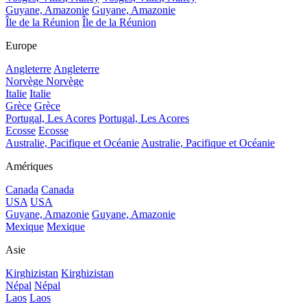
Guyane, Amazonie
Guyane, Amazonie
Île de la Réunion
Île de la Réunion
Europe
Angleterre
Angleterre
Norvège
Norvège
Italie
Italie
Grèce
Grèce
Portugal, Les Acores
Portugal, Les Acores
Ecosse
Ecosse
Australie, Pacifique et Océanie
Australie, Pacifique et Océanie
Amériques
Canada
Canada
USA
USA
Guyane, Amazonie
Guyane, Amazonie
Mexique
Mexique
Asie
Kirghizistan
Kirghizistan
Népal
Népal
Laos
Laos