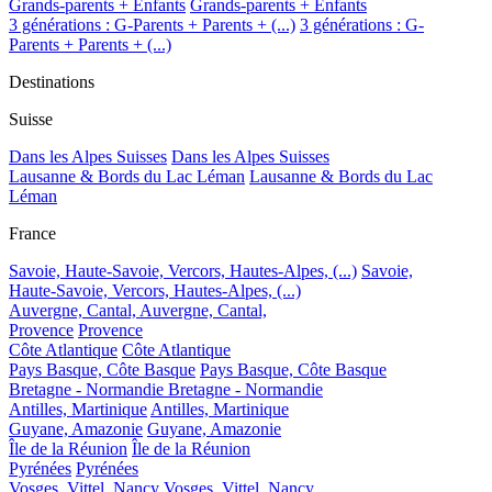
Grands-parents + Enfants
Grands-parents + Enfants
3 générations : G-Parents + Parents + (...)
3 générations : G-
Parents + Parents + (...)
Destinations
Suisse
Dans les Alpes Suisses
Dans les Alpes Suisses
Lausanne & Bords du Lac Léman
Lausanne & Bords du Lac
Léman
France
Savoie, Haute-Savoie, Vercors, Hautes-Alpes, (...)
Savoie,
Haute-Savoie, Vercors, Hautes-Alpes, (...)
Auvergne, Cantal,
Auvergne, Cantal,
Provence
Provence
Côte Atlantique
Côte Atlantique
Pays Basque, Côte Basque
Pays Basque, Côte Basque
Bretagne - Normandie
Bretagne - Normandie
Antilles, Martinique
Antilles, Martinique
Guyane, Amazonie
Guyane, Amazonie
Île de la Réunion
Île de la Réunion
Pyrénées
Pyrénées
Vosges, Vittel, Nancy
Vosges, Vittel, Nancy