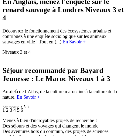
En Anglais, menez l'enquête sur le
renard sauvage à Londres
Niveaux 3 et
4
Découvrez le fonctionnement des écosystèmes urbains et
contribuez à une enquête sociologique sur les animaux
sauvages en ville ! Tout en (...)
En Savoir +
Niveaux 3 et 4
Séjour recommandé par Bayard
Jeunesse : Le Maroc
Niveaux 1 à 3
Au-delà de l’Atlas, de la culture marocaine à la culture de la
nature.
En Savoir +
Niveaux 1 à 3
1
2
3
4
5
6
Menez à bien d'incroyables projets de recherche !
Secrets de la forêt : Au fil de l’Arbre
Des séjours et des voyages qui changent le monde
Des aventures hors du commun, des projets de sciences
Origines, Provence, Nature (...)