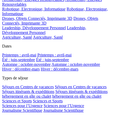
Renouvelables
Robotique, Electronique, Informatique
Robotique, Electronique,
Informatique
Drones, Objets Connectés, Imprimante 3D
Drones, Objets
Connectés, Imprimante 3D
Leadership, Développement Personnel
Leadership,
Développement Personnel
Agriculture, Santé
Agriculture, Santé
Dates
Printemps : avril-mai
Printemps : avril-mai
Été : juin-septembre
Été : juin-septembre
Automne : octobre-novembre
Automne : octobre-novembre
Hiver : décembre-mars
Hiver : décembre-mars
Types de séjour
Séjours en Centres de vacances
Séjours en Centres de vacances
Séjours itinérants & expéditions
Séjours itinérants & expéditions
hébergement en gîte ou chalet
hébergement en gîte ou chalet
Sciences et Sports
Sciences et Sports
Sciences pour l’Urgence
Sciences pour l’Urgence
Journalisme Scientifique
Journalisme Scientifique