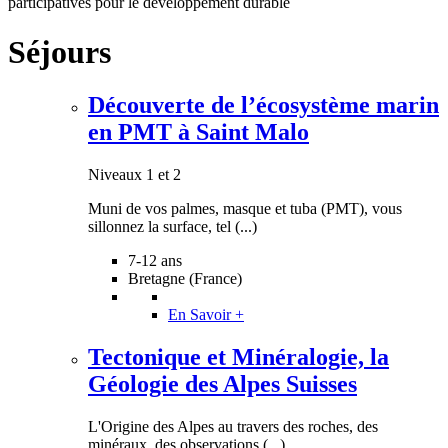
participatives pour le développement durable
Niveaux 1 et 2
Séjours
Collection Au fil de l’Arbre - Aventure verticale au cœur du
monde des arbres et de la biodiversité.
En Savoir +
Découverte de l’écosystème marin
Niveaux 1 et 2
en PMT à Saint Malo
Jurassic Base Camp
Niveaux 1 à 4
Niveaux 1 et 2
Muni de vos palmes, masque et tuba (PMT), vous
Trouve des fossiles en anglais ! Tu penses qu'être paléontologue
sillonnez la surface, tel (...)
est un job de rêve ? Viens le confirmer sur une expédition sur la
trace des (...)
En Savoir +
7-12 ans
Bretagne (France)
Niveaux 1 à 4
En Savoir +
Sur les Traces de la Panthère des
Tectonique et Minéralogie, la
Neiges - Kirghizstan
Niveau 4
Géologie des Alpes Suisses
Au Kirghizstan venez éviter l'extinction de ce félin. Un voyage
L'Origine des Alpes au travers des roches, des
utile avec du trek, de l'équitation facile pour l'observation d'une
minéraux, des observations (...)