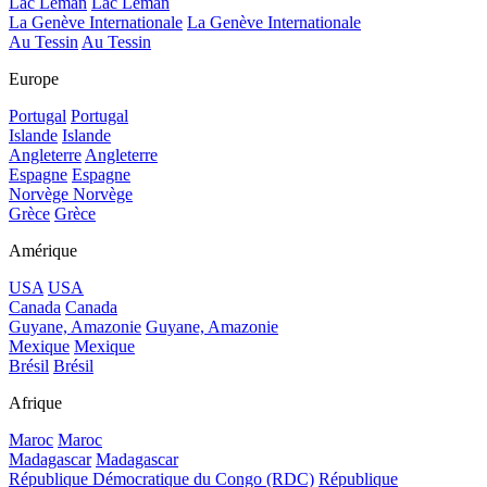
Lac Léman
Lac Léman
La Genève Internationale
La Genève Internationale
Au Tessin
Au Tessin
Europe
Portugal
Portugal
Islande
Islande
Angleterre
Angleterre
Espagne
Espagne
Norvège
Norvège
Grèce
Grèce
Amérique
USA
USA
Canada
Canada
Guyane, Amazonie
Guyane, Amazonie
Mexique
Mexique
Brésil
Brésil
Afrique
Maroc
Maroc
Madagascar
Madagascar
République Démocratique du Congo (RDC)
République