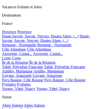
Vacances Enfants et Ados
Destinations
France
Provence
Provence
Haute-Savoie, Savoie, Vercors, Hautes Alpes, (...)
Haute-
Savoie, Savoie, Vercors, Hautes Alpes, (...)
Bretagne - Normandie
Bretagne - Normandie
Côte Atlantique
Côte Atlantique
Auvergne, Cantal...
Auvergne, Cantal...
Corse
Corse
Île de la Réunion
Île de la Réunion
Tahiti, Polynésie Française
Tahiti, Polynésie Française
Antilles, Martinique
Antilles, Martinique
Guyane, Amazonie
Guyane, Amazonie
Pays Basque, Côte Basque
Pays Basque, Côte Basque
Pyrénées
Pyrénées
Vosges, Vittel, Nancy
Vosges, Vittel, Nancy
Suisse
Alpes Suisses
Alpes Suisses