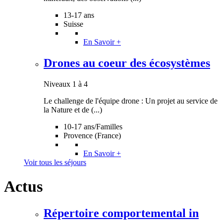
flore et faune (...)
En Savoir +
13-17 ans
Niveau 4
Suisse
En Savoir +
Sur les Traces du Lynx au Montenegro
Niveaux 2 à 4
Drones au coeur des écosystèmes
Séjour adultes (à partir de 16 ans accompagné) de recherche
Niveaux 1 à 4
participative sur la biodiversité du Parc national de Prokletije et
Le challenge de l'équipe drone : Un projet au service de
des montagnes (...)
En Savoir +
la Nature et de (...)
Niveaux 2 à 4
10-17 ans/Familles
Provence (France)
En Savoir +
Voir tous les séjours
Actus
Répertoire comportemental in