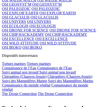
OSI WATER WATCH
OSI WATER WATCH
OSI GEOSYST’M
OSI GEOSYST’M
OSI PALEOZOIC
OSI PALEOZOIC
OSI EXPLOR’EARTH
OSI EXPLOR’EARTH
OSI GLACIALIS
OSI GLACIALIS
OSI UNIVERS
OSI UNIVERS
OSI ECOLOGIS
OSI ECOLOGIS
OSI DRONE FOR SCIENCE
OSI DRONE FOR SCIENCE
OSI CHIP HACKADEMY
OSI CHIP HACKADEMY
OSI EXCELLENCE
OSI EXCELLENCE
OSI WILD ATTITUDE
OSI WILD ATTITUDE
OSI IROKO
OSI IROKO
Dispositifs transversaux
Tortues marines
Tortues marines
Connaissance de l’Eau
Connaissance de l’Eau
Suivi animal non invasif
Suivi animal non invasif
Chiroptères (Chauves-Souris)
Chiroptères (Chauves-Souris)
Suivi des Mammifères Marins
Suivi des Mammifères Marins
Connaissance du monde végétal
Connaissance du monde
végétal
The Drone Connection
The Drone Connection