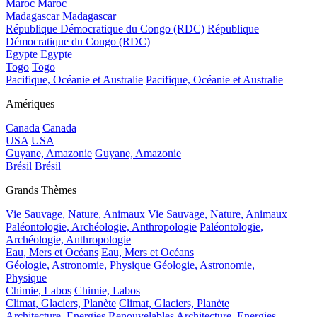
Maroc
Maroc
Madagascar
Madagascar
République Démocratique du Congo (RDC)
République
Démocratique du Congo (RDC)
Egypte
Egypte
Togo
Togo
Pacifique, Océanie et Australie
Pacifique, Océanie et Australie
Amériques
Canada
Canada
USA
USA
Guyane, Amazonie
Guyane, Amazonie
Brésil
Brésil
Grands Thèmes
Vie Sauvage, Nature, Animaux
Vie Sauvage, Nature, Animaux
Paléontologie, Archéologie, Anthropologie
Paléontologie,
Archéologie, Anthropologie
Eau, Mers et Océans
Eau, Mers et Océans
Géologie, Astronomie, Physique
Géologie, Astronomie,
Physique
Chimie, Labos
Chimie, Labos
Climat, Glaciers, Planète
Climat, Glaciers, Planète
Architecture, Energies Renouvelables
Architecture, Energies