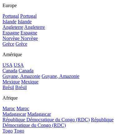
Europe
Portugal
Portugal
Islande
Islande
Angleterre
Angleterre
Espagne
Espagne
Norvège
Norvège
Grèce
Grèce
Amérique
USA
USA
Canada
Canada
Guyane, Amazonie
Guyane, Amazonie
Mexique
Mexique
Brésil
Brésil
Afrique
Maroc
Maroc
Madagascar
Madagascar
République Démocratique du Congo (RDC)
République
Démocratique du Congo (RDC)
Togo
Togo