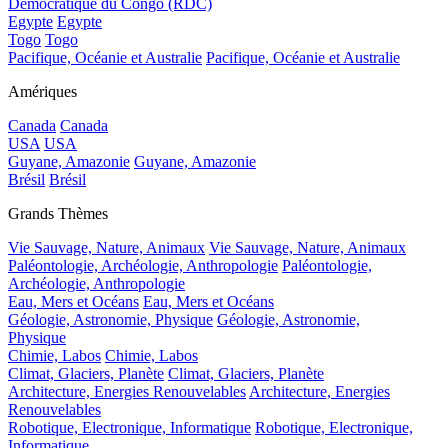
Démocratique du Congo (RDC)
Egypte
Egypte
Togo
Togo
Pacifique, Océanie et Australie
Pacifique, Océanie et Australie
Amériques
Canada
Canada
USA
USA
Guyane, Amazonie
Guyane, Amazonie
Brésil
Brésil
Grands Thèmes
Vie Sauvage, Nature, Animaux
Vie Sauvage, Nature, Animaux
Paléontologie, Archéologie, Anthropologie
Paléontologie,
Archéologie, Anthropologie
Eau, Mers et Océans
Eau, Mers et Océans
Géologie, Astronomie, Physique
Géologie, Astronomie,
Physique
Chimie, Labos
Chimie, Labos
Climat, Glaciers, Planète
Climat, Glaciers, Planète
Architecture, Energies Renouvelables
Architecture, Energies
Renouvelables
Robotique, Electronique, Informatique
Robotique, Electronique,
Informatique