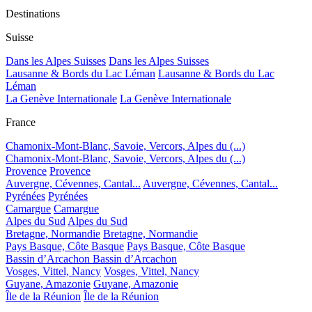
Destinations
Suisse
Dans les Alpes Suisses
Dans les Alpes Suisses
Lausanne & Bords du Lac Léman
Lausanne & Bords du Lac
Léman
La Genève Internationale
La Genève Internationale
France
Chamonix-Mont-Blanc, Savoie, Vercors, Alpes du (...)
Chamonix-Mont-Blanc, Savoie, Vercors, Alpes du (...)
Provence
Provence
Auvergne, Cévennes, Cantal...
Auvergne, Cévennes, Cantal...
Pyrénées
Pyrénées
Camargue
Camargue
Alpes du Sud
Alpes du Sud
Bretagne, Normandie
Bretagne, Normandie
Pays Basque, Côte Basque
Pays Basque, Côte Basque
Bassin d’Arcachon
Bassin d’Arcachon
Vosges, Vittel, Nancy
Vosges, Vittel, Nancy
Guyane, Amazonie
Guyane, Amazonie
Île de la Réunion
Île de la Réunion