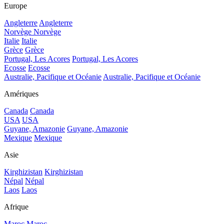
Europe
Angleterre
Angleterre
Norvège
Norvège
Italie
Italie
Grèce
Grèce
Portugal, Les Acores
Portugal, Les Acores
Ecosse
Ecosse
Australie, Pacifique et Océanie
Australie, Pacifique et Océanie
Amériques
Canada
Canada
USA
USA
Guyane, Amazonie
Guyane, Amazonie
Mexique
Mexique
Asie
Kirghizistan
Kirghizistan
Népal
Népal
Laos
Laos
Afrique
Maroc
Maroc