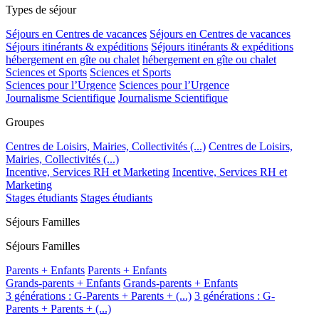
Types de séjour
Séjours en Centres de vacances
Séjours en Centres de vacances
Séjours itinérants & expéditions
Séjours itinérants & expéditions
hébergement en gîte ou chalet
hébergement en gîte ou chalet
Sciences et Sports
Sciences et Sports
Sciences pour l’Urgence
Sciences pour l’Urgence
Journalisme Scientifique
Journalisme Scientifique
Groupes
Centres de Loisirs, Mairies, Collectivités (...)
Centres de Loisirs,
Mairies, Collectivités (...)
Incentive, Services RH et Marketing
Incentive, Services RH et
Marketing
Stages étudiants
Stages étudiants
Séjours Familles
Séjours Familles
Parents + Enfants
Parents + Enfants
Grands-parents + Enfants
Grands-parents + Enfants
3 générations : G-Parents + Parents + (...)
3 générations : G-
Parents + Parents + (...)