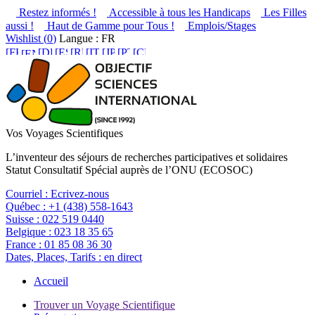
Restez informés !
Accessible à tous les Handicaps
Les Filles
aussi !
Haut de Gamme pour Tous !
Emplois/Stages
Wishlist (
0
)
Langue : FR
Vos Voyages Scientifiques
L’inventeur des séjours de recherches participatives et solidaires
Statut Consultatif Spécial auprès de l’ONU (ECOSOC)
Courriel :
Ecrivez-nous
Québec :
+1 (438) 558-1643
Suisse :
022 519 0440
Belgique :
023 18 35 65
France :
01 85 08 36 30
Dates, Places, Tarifs :
en direct
Accueil
Trouver un Voyage Scientifique