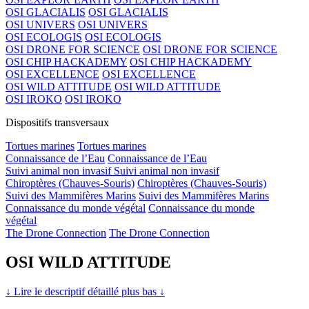
OSI GLACIALIS
OSI GLACIALIS
OSI UNIVERS
OSI UNIVERS
OSI ECOLOGIS
OSI ECOLOGIS
OSI DRONE FOR SCIENCE
OSI DRONE FOR SCIENCE
OSI CHIP HACKADEMY
OSI CHIP HACKADEMY
OSI EXCELLENCE
OSI EXCELLENCE
OSI WILD ATTITUDE
OSI WILD ATTITUDE
OSI IROKO
OSI IROKO
Dispositifs transversaux
Tortues marines
Tortues marines
Connaissance de l’Eau
Connaissance de l’Eau
Suivi animal non invasif
Suivi animal non invasif
Chiroptères (Chauves-Souris)
Chiroptères (Chauves-Souris)
Suivi des Mammifères Marins
Suivi des Mammifères Marins
Connaissance du monde végétal
Connaissance du monde
végétal
The Drone Connection
The Drone Connection
OSI WILD ATTITUDE
↓ Lire le descriptif détaillé plus bas ↓