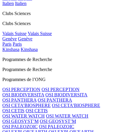
Italien
Italien
Clubs Sciences
Clubs Sciences
Valais Suisse
Valais Suisse
Genève
Genève
Paris
Paris
Kinshasa
Kinshasa
Programmes de Recherche
Programmes de Recherche
Programmes de l’ONG
OSI PERCEPTION
OSI PERCEPTION
OSI BIODIVERSITA
OSI BIODIVERSITA
OSI PANTHERA
OSI PANTHERA
OSI CETA’BIOSPHERE
OSI CETA’BIOSPHERE
OSI CETIS
OSI CETIS
OSI WATER WATCH
OSI WATER WATCH
OSI GEOSYST’M
OSI GEOSYST’M
OSI PALEOZOIC
OSI PALEOZOIC
OSI EXPLOR’EARTH
OSI EXPLOR’EARTH