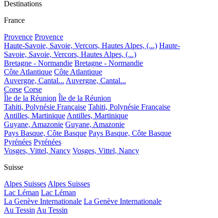
Destinations
France
Provence
Provence
Haute-Savoie, Savoie, Vercors, Hautes Alpes, (...)
Haute-
Savoie, Savoie, Vercors, Hautes Alpes, (...)
Bretagne - Normandie
Bretagne - Normandie
Côte Atlantique
Côte Atlantique
Auvergne, Cantal...
Auvergne, Cantal...
Corse
Corse
Île de la Réunion
Île de la Réunion
Tahiti, Polynésie Française
Tahiti, Polynésie Française
Antilles, Martinique
Antilles, Martinique
Guyane, Amazonie
Guyane, Amazonie
Pays Basque, Côte Basque
Pays Basque, Côte Basque
Pyrénées
Pyrénées
Vosges, Vittel, Nancy
Vosges, Vittel, Nancy
Suisse
Alpes Suisses
Alpes Suisses
Lac Léman
Lac Léman
La Genève Internationale
La Genève Internationale
Au Tessin
Au Tessin