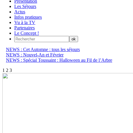
Présentation
Les Séjours
Actus
Infos pratiques
Vu à la TV
Partenaires
Le Concept !
NEWS : Cet Automne : tous les séjours
NEWS : Nouvel-An et Février
NEWS : Spécial Toussaint : Halloween au Fil de l’Arbre
1
2
3