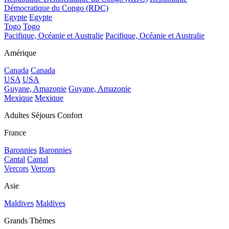
Démocratique du Congo (RDC)
Egypte
Egypte
Togo
Togo
Pacifique, Océanie et Australie
Pacifique, Océanie et Australie
Amérique
Canada
Canada
USA
USA
Guyane, Amazonie
Guyane, Amazonie
Mexique
Mexique
Adultes Séjours Confort
France
Baronnies
Baronnies
Cantal
Cantal
Vercors
Vercors
Asie
Maldives
Maldives
Grands Thèmes