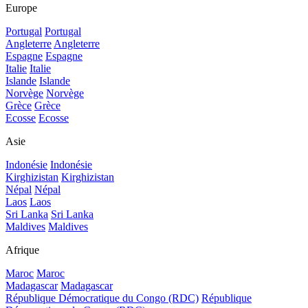
Europe
Portugal
Portugal
Angleterre
Angleterre
Espagne
Espagne
Italie
Italie
Islande
Islande
Norvège
Norvège
Grèce
Grèce
Ecosse
Ecosse
Asie
Indonésie
Indonésie
Kirghizistan
Kirghizistan
Népal
Népal
Laos
Laos
Sri Lanka
Sri Lanka
Maldives
Maldives
Afrique
Maroc
Maroc
Madagascar
Madagascar
République Démocratique du Congo (RDC)
République