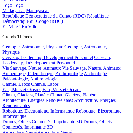
Togo
Togo
Madagascar
Madagascar
République Démocratique du Congo (RDC)
République
Démocratique du Congo (RDC)
En Ville !
En Ville !
Grands Thèmes
Géologie, Astronomie, Physique
Géologie, Astronomie,
Physique
Cerveau, Leadership, Développement Personnel
Cerveau,
Leadership, Développement Personnel
Vie Sauvage, Nature, Animaux
Vie Sauvage, Nature, Animaux
Archéologie, Paléontologie, Anthropologie
Archéologie,
Paléontologie, Anthropologie
Chimie, Labos
Chimie, Labos
Eau, Mers et Océans
Eau, Mers et Océans
Climat, Glaciers, Planète
Climat, Glaciers, Planète
Architecture, Energies Renouvelables
Architecture, Energies
Renouvelables
Robotique, Electronique, Informatique
Robotique, Electronique,
Informatique
Drones, Objets Connectés, Imprimante 3D
Drones, Objets
Connectés, Imprimante 3D
Agriculture, Santé
Agriculture, Santé