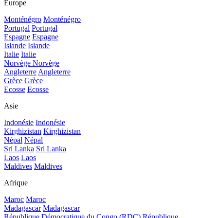
Europe
Monténégro
Monténégro
Portugal
Portugal
Espagne
Espagne
Islande
Islande
Italie
Italie
Norvège
Norvège
Angleterre
Angleterre
Grèce
Grèce
Ecosse
Ecosse
Asie
Indonésie
Indonésie
Kirghizistan
Kirghizistan
Népal
Népal
Sri Lanka
Sri Lanka
Laos
Laos
Maldives
Maldives
Afrique
Maroc
Maroc
Madagascar
Madagascar
République Démocratique du Congo (RDC)
République