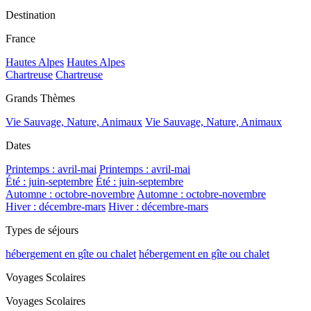
Destination
France
Hautes Alpes
Hautes Alpes
Chartreuse
Chartreuse
Grands Thèmes
Vie Sauvage, Nature, Animaux
Vie Sauvage, Nature, Animaux
Dates
Printemps : avril-mai
Printemps : avril-mai
Été : juin-septembre
Été : juin-septembre
Automne : octobre-novembre
Automne : octobre-novembre
Hiver : décembre-mars
Hiver : décembre-mars
Types de séjours
hébergement en gîte ou chalet
hébergement en gîte ou chalet
Voyages Scolaires
Voyages Scolaires