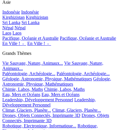
Asie
Indonésie
Indonésie
Kirghizistan
Kirghizistan
Sri Lanka
Sri Lanka
Népal
Népal
Laos
Laos
Pacifique, Océanie et Australie
Pacifique, Océanie et Australie
En Ville !_-_
En Ville !_-_
Grands Thèmes
Vie Sauvage, Nature, Animaux...
Vie Sauvage, Nature,
Animaux...
Paléontologie, Archéologie...
Paléontologie, Archéologie...
Géologie, Astronomie, Physique, Mathématiques
Géologie,
Astronomie, Physique, Mathématiques
Chimie, Labos, Maths
Chimie, Labos, Maths
Eau, Mers et Océans
Eau, Mers et Océans
Leadership, Développement Personnel
Leadership,
Développement Personnel
Climat, Glaciers, Planète...
Climat, Glaciers, Planète...
Drones, Objets Connectés, Imprimante 3D
Drones, Objets
Connectés, Imprimante 3D
Robotique, Electronique, Informatique...
Robotique,