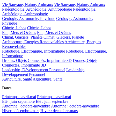
Vie Sauvage, Nature, Animaux
Vie Sauvage, Nature, Animaux
Paléontologie, Archéologie, Anthropologie
Paléontologie,
Archéologie, Anthropologie
Géologie, Astronomie, Physique
Géologie, Astronomie,
Physique
Chimie, Labos
Chimie, Labos
Eau, Mers et Océans
Eau, Mers et Océans
Climat, Glaciers, Planète
Climat, Glaciers, Planète
Architecture, Energies Renouvelables
Architecture, Energies
Renouvelables
Robotique, Electronique, Informatique
Robotique, Electronique,
Informatique
Drones, Objets Connectés, Imprimante 3D
Drones, Objets
Connectés, Imprimante 3D
Leadership, Développement Personnel
Leadership,
Développement Personnel
Agriculture, Santé
Agriculture, Santé
Dates
Printemps : avril-mai
Printemps : avril-mai
Été : juin-septembre
Été : juin-septembre
Automne : octobre-novembre
Automne : octobre-novembre
Hiver : décembre-mars
Hiver : décembre-mars