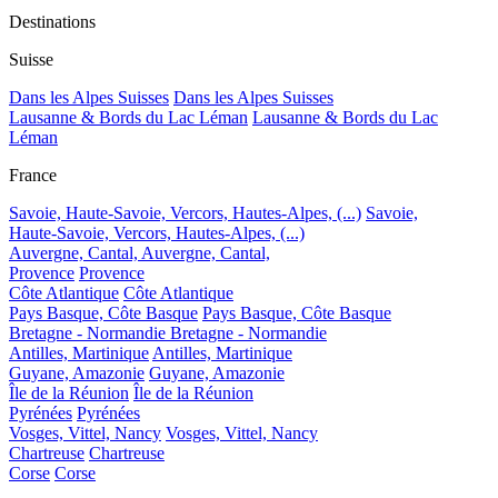
Destinations
Suisse
Dans les Alpes Suisses
Dans les Alpes Suisses
Lausanne & Bords du Lac Léman
Lausanne & Bords du Lac
Léman
France
Savoie, Haute-Savoie, Vercors, Hautes-Alpes, (...)
Savoie,
Haute-Savoie, Vercors, Hautes-Alpes, (...)
Auvergne, Cantal,
Auvergne, Cantal,
Provence
Provence
Côte Atlantique
Côte Atlantique
Pays Basque, Côte Basque
Pays Basque, Côte Basque
Bretagne - Normandie
Bretagne - Normandie
Antilles, Martinique
Antilles, Martinique
Guyane, Amazonie
Guyane, Amazonie
Île de la Réunion
Île de la Réunion
Pyrénées
Pyrénées
Vosges, Vittel, Nancy
Vosges, Vittel, Nancy
Chartreuse
Chartreuse
Corse
Corse