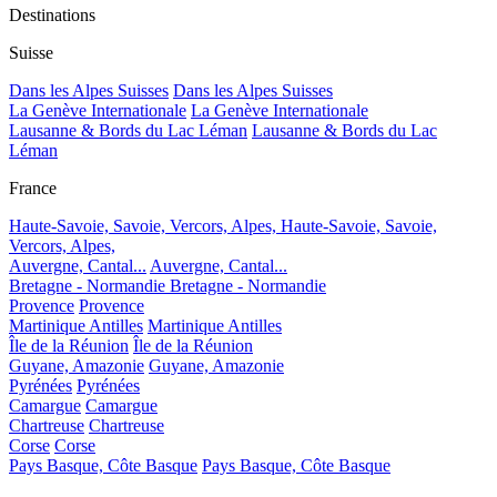
Destinations
Suisse
Dans les Alpes Suisses
Dans les Alpes Suisses
La Genève Internationale
La Genève Internationale
Lausanne & Bords du Lac Léman
Lausanne & Bords du Lac
Léman
France
Haute-Savoie, Savoie, Vercors, Alpes,
Haute-Savoie, Savoie,
Vercors, Alpes,
Auvergne, Cantal...
Auvergne, Cantal...
Bretagne - Normandie
Bretagne - Normandie
Provence
Provence
Martinique Antilles
Martinique Antilles
Île de la Réunion
Île de la Réunion
Guyane, Amazonie
Guyane, Amazonie
Pyrénées
Pyrénées
Camargue
Camargue
Chartreuse
Chartreuse
Corse
Corse
Pays Basque, Côte Basque
Pays Basque, Côte Basque