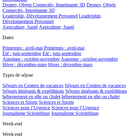
Drones, Objets Connectés, Imprimante 3D
Drones, Objets
Connectés, Imprimante 3D
Leadership, Développement Personnel
Leadership,
Développement Personnel
Agriculture, Santé
Agriculture, Santé
Dates
Printemps : avril-mai
Printemps : avril-mai
Été : juin-septembre
Été : juin-septembre
Automne : octobre-novembre
Automne : octobre-novembre
Hiver : décembre-mars
Hiver : décembre-mars
Types de séjour
Séjours en Centres de vacances
Séjours en Centres de vacances
Séjours itinérants & expéditions
Séjours itinérants & expéditions
hébergement en gîte ou chalet
hébergement en gîte ou chalet
Sciences et Sports
Sciences et Sports
Sciences pour l’Urgence
Sciences pour l’Urgence
Journalisme Scientifique
Journalisme Scientifique
Week-end
Week-end