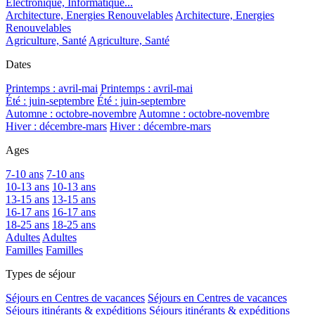
Electronique, Informatique...
Architecture, Energies Renouvelables
Architecture, Energies
Renouvelables
Agriculture, Santé
Agriculture, Santé
Dates
Printemps : avril-mai
Printemps : avril-mai
Été : juin-septembre
Été : juin-septembre
Automne : octobre-novembre
Automne : octobre-novembre
Hiver : décembre-mars
Hiver : décembre-mars
Ages
7-10 ans
7-10 ans
10-13 ans
10-13 ans
13-15 ans
13-15 ans
16-17 ans
16-17 ans
18-25 ans
18-25 ans
Adultes
Adultes
Familles
Familles
Types de séjour
Séjours en Centres de vacances
Séjours en Centres de vacances
Séjours itinérants & expéditions
Séjours itinérants & expéditions