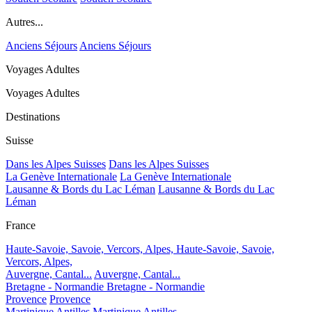
Autres...
Anciens Séjours
Anciens Séjours
Voyages Adultes
Voyages Adultes
Destinations
Suisse
Dans les Alpes Suisses
Dans les Alpes Suisses
La Genève Internationale
La Genève Internationale
Lausanne & Bords du Lac Léman
Lausanne & Bords du Lac
Léman
France
Haute-Savoie, Savoie, Vercors, Alpes,
Haute-Savoie, Savoie,
Vercors, Alpes,
Auvergne, Cantal...
Auvergne, Cantal...
Bretagne - Normandie
Bretagne - Normandie
Provence
Provence
Martinique Antilles
Martinique Antilles