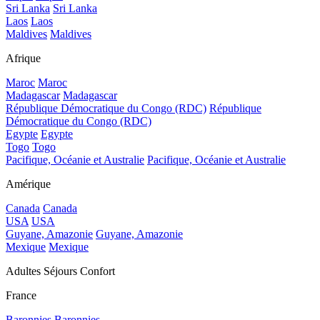
Sri Lanka
Sri Lanka
Laos
Laos
Maldives
Maldives
Afrique
Maroc
Maroc
Madagascar
Madagascar
République Démocratique du Congo (RDC)
République
Démocratique du Congo (RDC)
Egypte
Egypte
Togo
Togo
Pacifique, Océanie et Australie
Pacifique, Océanie et Australie
Amérique
Canada
Canada
USA
USA
Guyane, Amazonie
Guyane, Amazonie
Mexique
Mexique
Adultes Séjours Confort
France
Baronnies
Baronnies