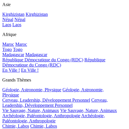
Asie
Kirghizistan
Kirghizistan
Népal
Népal
Laos
Laos
Afrique
Maroc
Maroc
Togo
Togo
Madagascar
Madagascar
République Démocratique du Congo (RDC)
République
Démocratique du Congo (RDC)
En Ville !
En Ville !
Grands Thèmes
Géologie, Astronomie, Physique
Géologie, Astronomie,
Physique
Cerveau, Leadership, Développement Personnel
Cerveau,
Leadership, Développement Personnel
Vie Sauvage, Nature, Animaux
Vie Sauvage, Nature, Animaux
Archéologie, Paléontologie, Anthropologie
Archéologie,
Paléontologie, Anthropologie
Chimie, Labos
Chimie, Labos