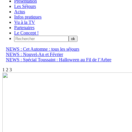
Présentation
Les Séjours
Actus
Infos pratiques
Vu à la TV
Partenaires
Le Concept !
NEWS : Cet Automne : tous les séjours
NEWS : Nouvel-An et Février
NEWS : Spécial Toussaint : Halloween au Fil de l’Arbre
1
2
3