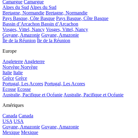
Camargue
Camargue
Alpes du Sud
Alpes du Sud
Bretagne, Normandie
Bretagne, Normandie
Pays Basque, Côte Basque
Pays Basque, Côte Basque
Bassin d’Arcachon
Bassin d’Arcachon
Vosges, Vittel, Nancy
Vosges, Vittel, Nancy
Guyane, Amazonie
Guyane, Amazonie
Île de la Réunion
Île de la Réunion
Europe
Angleterre
Angleterre
Norvège
Norvège
Italie
Italie
Grèce
Grèce
Portugal, Les Acores
Portugal, Les Acores
Ecosse
Ecosse
Australie, Pacifique et Océanie
Australie, Pacifique et Océanie
Amériques
Canada
Canada
USA
USA
Guyane, Amazonie
Guyane, Amazonie
Mexique
Mexique