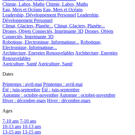
Chimie, Labos, Maths
Chimie, Labos, Maths
Eau, Mers et Océans
Eau, Mers et Océans
Leadership, Développement Personnel
Leadership,
Développement Personnel
Climat, Glaciers, Planète...
Climat, Glaciers, Planète...
Drones, Objets Connectés, Imprimante 3D
Drones, Objets
Connectés, Imprimante 3D
Robotique, Electronique, Informatique...
Robotique,
Electronique, Informatique...
Architecture, Energies Renouvelables
Architecture, Energies
Renouvelables
Agriculture, Santé
Agriculture, Santé
Dates
Printemps : avril-mai
Printemps : avril-mai
Été : juin-septembre
Été : juin-septembre
Automne : octobre-novembre
Automne : octobre-novembre
Hiver : décembre-mars
Hiver : décembre-mars
Ages
7-10 ans
7-10 ans
10-13 ans
10-13 ans
13-15 ans
13-15 ans