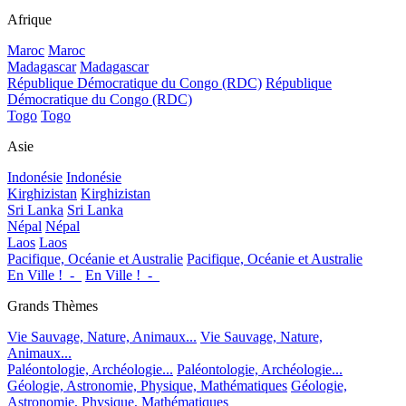
Afrique
Maroc
Maroc
Madagascar
Madagascar
République Démocratique du Congo (RDC)
République
Démocratique du Congo (RDC)
Togo
Togo
Asie
Indonésie
Indonésie
Kirghizistan
Kirghizistan
Sri Lanka
Sri Lanka
Népal
Népal
Laos
Laos
Pacifique, Océanie et Australie
Pacifique, Océanie et Australie
En Ville !_-_
En Ville !_-_
Grands Thèmes
Vie Sauvage, Nature, Animaux...
Vie Sauvage, Nature,
Animaux...
Paléontologie, Archéologie...
Paléontologie, Archéologie...
Géologie, Astronomie, Physique, Mathématiques
Géologie,
Astronomie, Physique, Mathématiques