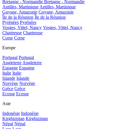
Bretagne - Normandie
Bretagne - Normandie
Antilles, Martinique
Antilles, Martinique
Guyane, Amazonie
Guyane, Amazonie
Île de la Réunion
Île de la Réunion
Pyrénées
Pyrénées
Vosges, Vittel, Nancy
Vosges, Vittel, Nancy
Chartreuse
Chartreuse
Corse
Corse
Europe
Portugal
Portugal
Angleterre
Angleterre
Espagne
Espagne
Italie
Italie
Islande
Islande
Norvège
Norvège
Grèce
Grèce
Ecosse
Ecosse
Asie
Indonésie
Indonésie
Kirghizistan
Kirghizistan
Népal
Népal
Laos
Laos