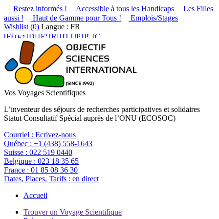
Restez informés !
Accessible à tous les Handicaps
Les Filles
aussi !
Haut de Gamme pour Tous !
Emplois/Stages
Wishlist (
0
)
Langue : FR
Vos Voyages Scientifiques
L’inventeur des séjours de recherches participatives et solidaires
Statut Consultatif Spécial auprès de l’ONU (ECOSOC)
Courriel :
Ecrivez-nous
Québec :
+1 (438) 558-1643
Suisse :
022 519 0440
Belgique :
023 18 35 65
France :
01 85 08 36 30
Dates, Places, Tarifs :
en direct
Accueil
Trouver un Voyage Scientifique