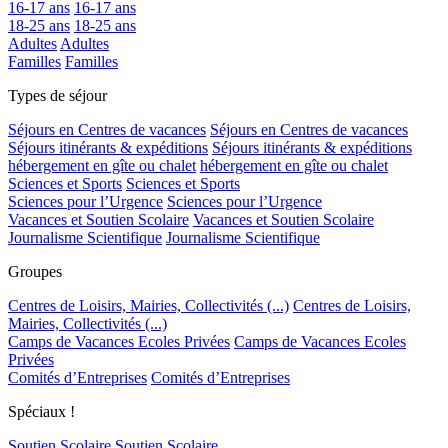
16-17 ans
16-17 ans
18-25 ans
18-25 ans
Adultes
Adultes
Familles
Familles
Types de séjour
Séjours en Centres de vacances
Séjours en Centres de vacances
Séjours itinérants & expéditions
Séjours itinérants & expéditions
hébergement en gîte ou chalet
hébergement en gîte ou chalet
Sciences et Sports
Sciences et Sports
Sciences pour l’Urgence
Sciences pour l’Urgence
Vacances et Soutien Scolaire
Vacances et Soutien Scolaire
Journalisme Scientifique
Journalisme Scientifique
Groupes
Centres de Loisirs, Mairies, Collectivités (...)
Centres de Loisirs,
Mairies, Collectivités (...)
Camps de Vacances Ecoles Privées
Camps de Vacances Ecoles
Privées
Comités d’Entreprises
Comités d’Entreprises
Spéciaux !
Soutien Scolaire
Soutien Scolaire