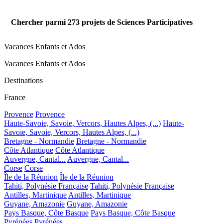
Chercher parmi
273
projets de Sciences Participatives
Vacances Enfants et Ados
Vacances Enfants et Ados
Destinations
France
Provence
Provence
Haute-Savoie, Savoie, Vercors, Hautes Alpes, (...)
Haute-
Savoie, Savoie, Vercors, Hautes Alpes, (...)
Bretagne - Normandie
Bretagne - Normandie
Côte Atlantique
Côte Atlantique
Auvergne, Cantal...
Auvergne, Cantal...
Corse
Corse
Île de la Réunion
Île de la Réunion
Tahiti, Polynésie Française
Tahiti, Polynésie Française
Antilles, Martinique
Antilles, Martinique
Guyane, Amazonie
Guyane, Amazonie
Pays Basque, Côte Basque
Pays Basque, Côte Basque
Pyrénées
Pyrénées