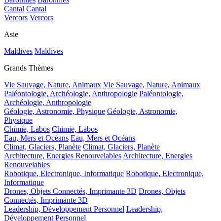
Cantal
Cantal
Vercors
Vercors
Asie
Maldives
Maldives
Grands Thèmes
Vie Sauvage, Nature, Animaux
Vie Sauvage, Nature, Animaux
Paléontologie, Archéologie, Anthropologie
Paléontologie,
Archéologie, Anthropologie
Géologie, Astronomie, Physique
Géologie, Astronomie,
Physique
Chimie, Labos
Chimie, Labos
Eau, Mers et Océans
Eau, Mers et Océans
Climat, Glaciers, Planète
Climat, Glaciers, Planète
Architecture, Energies Renouvelables
Architecture, Energies
Renouvelables
Robotique, Electronique, Informatique
Robotique, Electronique,
Informatique
Drones, Objets Connectés, Imprimante 3D
Drones, Objets
Connectés, Imprimante 3D
Leadership, Développement Personnel
Leadership,
Développement Personnel