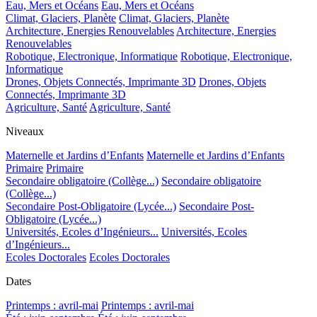
Eau, Mers et Océans
Eau, Mers et Océans
Climat, Glaciers, Planète
Climat, Glaciers, Planète
Architecture, Energies Renouvelables
Architecture, Energies
Renouvelables
Robotique, Electronique, Informatique
Robotique, Electronique,
Informatique
Drones, Objets Connectés, Imprimante 3D
Drones, Objets
Connectés, Imprimante 3D
Agriculture, Santé
Agriculture, Santé
Niveaux
Maternelle et Jardins d’Enfants
Maternelle et Jardins d’Enfants
Primaire
Primaire
Secondaire obligatoire (Collège...)
Secondaire obligatoire
(Collège...)
Secondaire Post-Obligatoire (Lycée...)
Secondaire Post-
Obligatoire (Lycée...)
Universités, Ecoles d’Ingénieurs...
Universités, Ecoles
d’Ingénieurs...
Ecoles Doctorales
Ecoles Doctorales
Dates
Printemps : avril-mai
Printemps : avril-mai