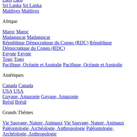
Sri Lanka
Sri Lanka
Maldives
Maldives
Afrique
Maroc
Maroc
Madagascar
Madagascar
République Démocratique du Congo (RDC)
République
Démocratique du Congo (RDC)
Egypte
Egypte
Togo
Togo
Pacifique, Océanie et Australie
Pacifique, Océanie et Australie
Amériques
Canada
Canada
USA
USA
Guyane, Amazonie
Guyane, Amazonie
Brésil
Brésil
Grands Thèmes
Vie Sauvage, Nature, Animaux
Vie Sauvage, Nature, Animaux
Paléontologie, Archéologie, Anthropologie
Paléontologie,
Archéologie, Anthropologie