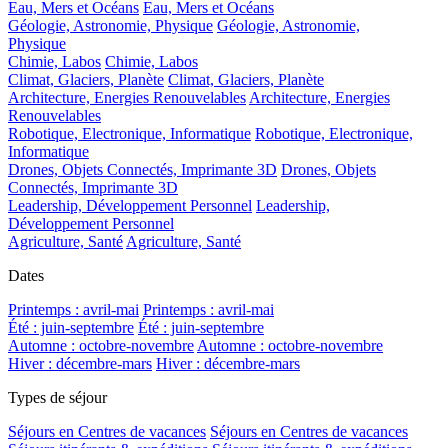
Eau, Mers et Océans
Eau, Mers et Océans
Géologie, Astronomie, Physique
Géologie, Astronomie,
Physique
Chimie, Labos
Chimie, Labos
Climat, Glaciers, Planète
Climat, Glaciers, Planète
Architecture, Energies Renouvelables
Architecture, Energies
Renouvelables
Robotique, Electronique, Informatique
Robotique, Electronique,
Informatique
Drones, Objets Connectés, Imprimante 3D
Drones, Objets
Connectés, Imprimante 3D
Leadership, Développement Personnel
Leadership,
Développement Personnel
Agriculture, Santé
Agriculture, Santé
Dates
Printemps : avril-mai
Printemps : avril-mai
Été : juin-septembre
Été : juin-septembre
Automne : octobre-novembre
Automne : octobre-novembre
Hiver : décembre-mars
Hiver : décembre-mars
Types de séjour
Séjours en Centres de vacances
Séjours en Centres de vacances