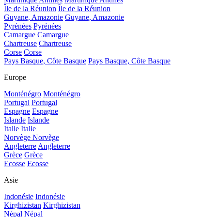
Île de la Réunion
Île de la Réunion
Guyane, Amazonie
Guyane, Amazonie
Pyrénées
Pyrénées
Camargue
Camargue
Chartreuse
Chartreuse
Corse
Corse
Pays Basque, Côte Basque
Pays Basque, Côte Basque
Europe
Monténégro
Monténégro
Portugal
Portugal
Espagne
Espagne
Islande
Islande
Italie
Italie
Norvège
Norvège
Angleterre
Angleterre
Grèce
Grèce
Ecosse
Ecosse
Asie
Indonésie
Indonésie
Kirghizistan
Kirghizistan
Népal
Népal