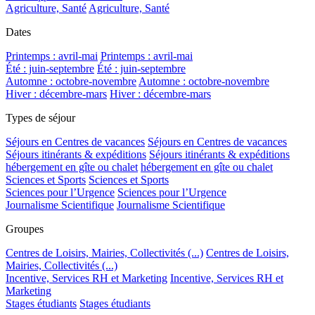
Agriculture, Santé
Agriculture, Santé
Dates
Printemps : avril-mai
Printemps : avril-mai
Été : juin-septembre
Été : juin-septembre
Automne : octobre-novembre
Automne : octobre-novembre
Hiver : décembre-mars
Hiver : décembre-mars
Types de séjour
Séjours en Centres de vacances
Séjours en Centres de vacances
Séjours itinérants & expéditions
Séjours itinérants & expéditions
hébergement en gîte ou chalet
hébergement en gîte ou chalet
Sciences et Sports
Sciences et Sports
Sciences pour l’Urgence
Sciences pour l’Urgence
Journalisme Scientifique
Journalisme Scientifique
Groupes
Centres de Loisirs, Mairies, Collectivités (...)
Centres de Loisirs,
Mairies, Collectivités (...)
Incentive, Services RH et Marketing
Incentive, Services RH et
Marketing
Stages étudiants
Stages étudiants