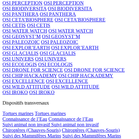
OSI PERCEPTION
OSI PERCEPTION
OSI BIODIVERSITA
OSI BIODIVERSITA
OSI PANTHERA
OSI PANTHERA
OSI CETA’BIOSPHERE
OSI CETA’BIOSPHERE
OSI CETIS
OSI CETIS
OSI WATER WATCH
OSI WATER WATCH
OSI GEOSYST’M
OSI GEOSYST’M
OSI PALEOZOIC
OSI PALEOZOIC
OSI EXPLOR’EARTH
OSI EXPLOR’EARTH
OSI GLACIALIS
OSI GLACIALIS
OSI UNIVERS
OSI UNIVERS
OSI ECOLOGIS
OSI ECOLOGIS
OSI DRONE FOR SCIENCE
OSI DRONE FOR SCIENCE
OSI CHIP HACKADEMY
OSI CHIP HACKADEMY
OSI EXCELLENCE
OSI EXCELLENCE
OSI WILD ATTITUDE
OSI WILD ATTITUDE
OSI IROKO
OSI IROKO
Dispositifs transversaux
Tortues marines
Tortues marines
Connaissance de l’Eau
Connaissance de l’Eau
Suivi animal non invasif
Suivi animal non invasif
Chiroptères (Chauves-Souris)
Chiroptères (Chauves-Souris)
Suivi des Mammifères Marins
Suivi des Mammifères Marins