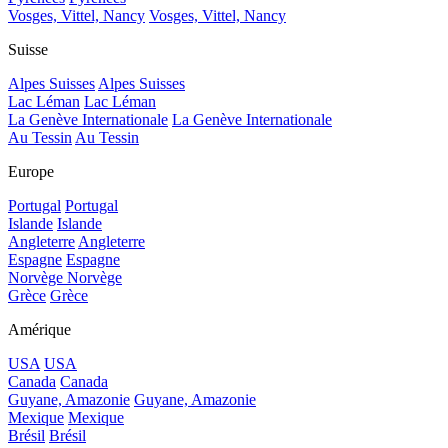
Vosges, Vittel, Nancy
Vosges, Vittel, Nancy
Suisse
Alpes Suisses
Alpes Suisses
Lac Léman
Lac Léman
La Genève Internationale
La Genève Internationale
Au Tessin
Au Tessin
Europe
Portugal
Portugal
Islande
Islande
Angleterre
Angleterre
Espagne
Espagne
Norvège
Norvège
Grèce
Grèce
Amérique
USA
USA
Canada
Canada
Guyane, Amazonie
Guyane, Amazonie
Mexique
Mexique
Brésil
Brésil