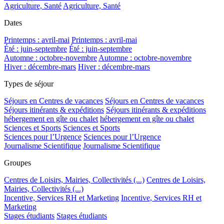
Agriculture, Santé
Agriculture, Santé
Dates
Printemps : avril-mai
Printemps : avril-mai
Été : juin-septembre
Été : juin-septembre
Automne : octobre-novembre
Automne : octobre-novembre
Hiver : décembre-mars
Hiver : décembre-mars
Types de séjour
Séjours en Centres de vacances
Séjours en Centres de vacances
Séjours itinérants & expéditions
Séjours itinérants & expéditions
hébergement en gîte ou chalet
hébergement en gîte ou chalet
Sciences et Sports
Sciences et Sports
Sciences pour l’Urgence
Sciences pour l’Urgence
Journalisme Scientifique
Journalisme Scientifique
Groupes
Centres de Loisirs, Mairies, Collectivités (...)
Centres de Loisirs,
Mairies, Collectivités (...)
Incentive, Services RH et Marketing
Incentive, Services RH et
Marketing
Stages étudiants
Stages étudiants