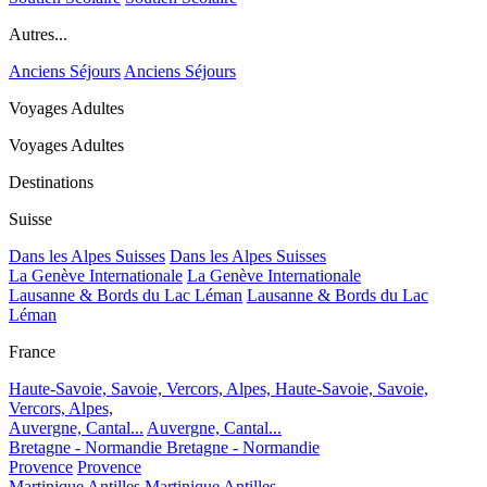
Autres...
Anciens Séjours
Anciens Séjours
Voyages Adultes
Voyages Adultes
Destinations
Suisse
Dans les Alpes Suisses
Dans les Alpes Suisses
La Genève Internationale
La Genève Internationale
Lausanne & Bords du Lac Léman
Lausanne & Bords du Lac
Léman
France
Haute-Savoie, Savoie, Vercors, Alpes,
Haute-Savoie, Savoie,
Vercors, Alpes,
Auvergne, Cantal...
Auvergne, Cantal...
Bretagne - Normandie
Bretagne - Normandie
Provence
Provence
Martinique Antilles
Martinique Antilles