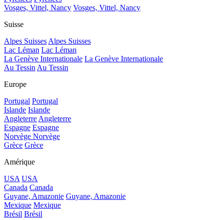
Vosges, Vittel, Nancy
Vosges, Vittel, Nancy
Suisse
Alpes Suisses
Alpes Suisses
Lac Léman
Lac Léman
La Genève Internationale
La Genève Internationale
Au Tessin
Au Tessin
Europe
Portugal
Portugal
Islande
Islande
Angleterre
Angleterre
Espagne
Espagne
Norvège
Norvège
Grèce
Grèce
Amérique
USA
USA
Canada
Canada
Guyane, Amazonie
Guyane, Amazonie
Mexique
Mexique
Brésil
Brésil