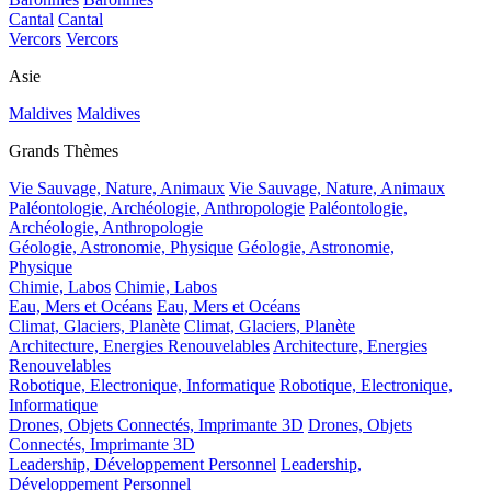
Cantal
Cantal
Vercors
Vercors
Asie
Maldives
Maldives
Grands Thèmes
Vie Sauvage, Nature, Animaux
Vie Sauvage, Nature, Animaux
Paléontologie, Archéologie, Anthropologie
Paléontologie,
Archéologie, Anthropologie
Géologie, Astronomie, Physique
Géologie, Astronomie,
Physique
Chimie, Labos
Chimie, Labos
Eau, Mers et Océans
Eau, Mers et Océans
Climat, Glaciers, Planète
Climat, Glaciers, Planète
Architecture, Energies Renouvelables
Architecture, Energies
Renouvelables
Robotique, Electronique, Informatique
Robotique, Electronique,
Informatique
Drones, Objets Connectés, Imprimante 3D
Drones, Objets
Connectés, Imprimante 3D
Leadership, Développement Personnel
Leadership,
Développement Personnel