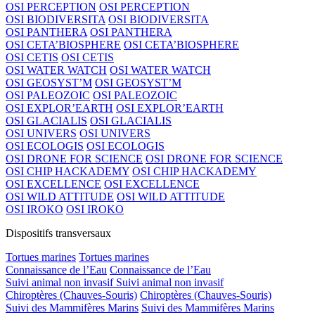
OSI PERCEPTION
OSI PERCEPTION
OSI BIODIVERSITA
OSI BIODIVERSITA
OSI PANTHERA
OSI PANTHERA
OSI CETA’BIOSPHERE
OSI CETA’BIOSPHERE
OSI CETIS
OSI CETIS
OSI WATER WATCH
OSI WATER WATCH
OSI GEOSYST’M
OSI GEOSYST’M
OSI PALEOZOIC
OSI PALEOZOIC
OSI EXPLOR’EARTH
OSI EXPLOR’EARTH
OSI GLACIALIS
OSI GLACIALIS
OSI UNIVERS
OSI UNIVERS
OSI ECOLOGIS
OSI ECOLOGIS
OSI DRONE FOR SCIENCE
OSI DRONE FOR SCIENCE
OSI CHIP HACKADEMY
OSI CHIP HACKADEMY
OSI EXCELLENCE
OSI EXCELLENCE
OSI WILD ATTITUDE
OSI WILD ATTITUDE
OSI IROKO
OSI IROKO
Dispositifs transversaux
Tortues marines
Tortues marines
Connaissance de l’Eau
Connaissance de l’Eau
Suivi animal non invasif
Suivi animal non invasif
Chiroptères (Chauves-Souris)
Chiroptères (Chauves-Souris)
Suivi des Mammifères Marins
Suivi des Mammifères Marins