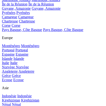
Île de la Réunion
Île de la Réunion
Guyane, Amazonie
Guyane, Amazonie
Pyrénées
Pyrénées
Camargue
Camargue
Chartreuse
Chartreuse
Corse
Corse
Pays Basque, Côte Basque
Pays Basque, Côte Basque
Europe
Monténégro
Monténégro
Portugal
Portugal
Espagne
Espagne
Islande
Islande
Italie
Italie
Norvège
Norvège
Angleterre
Angleterre
Grèce
Grèce
Ecosse
Ecosse
Asie
Indonésie
Indonésie
Kirghizistan
Kirghizistan
Népal
Népal