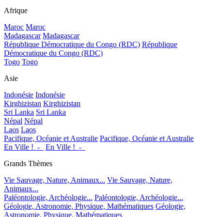
Afrique
Maroc
Maroc
Madagascar
Madagascar
République Démocratique du Congo (RDC)
République
Démocratique du Congo (RDC)
Togo
Togo
Asie
Indonésie
Indonésie
Kirghizistan
Kirghizistan
Sri Lanka
Sri Lanka
Népal
Népal
Laos
Laos
Pacifique, Océanie et Australie
Pacifique, Océanie et Australie
En Ville !_-_
En Ville !_-_
Grands Thèmes
Vie Sauvage, Nature, Animaux...
Vie Sauvage, Nature,
Animaux...
Paléontologie, Archéologie...
Paléontologie, Archéologie...
Géologie, Astronomie, Physique, Mathématiques
Géologie,
Astronomie, Physique, Mathématiques