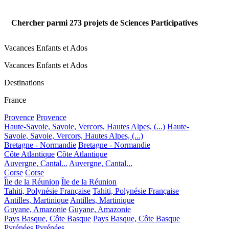
Chercher parmi
273
projets de Sciences Participatives
Vacances Enfants et Ados
Vacances Enfants et Ados
Destinations
France
Provence
Provence
Haute-Savoie, Savoie, Vercors, Hautes Alpes, (...)
Haute-
Savoie, Savoie, Vercors, Hautes Alpes, (...)
Bretagne - Normandie
Bretagne - Normandie
Côte Atlantique
Côte Atlantique
Auvergne, Cantal...
Auvergne, Cantal...
Corse
Corse
Île de la Réunion
Île de la Réunion
Tahiti, Polynésie Française
Tahiti, Polynésie Française
Antilles, Martinique
Antilles, Martinique
Guyane, Amazonie
Guyane, Amazonie
Pays Basque, Côte Basque
Pays Basque, Côte Basque
Pyrénées
Pyrénées