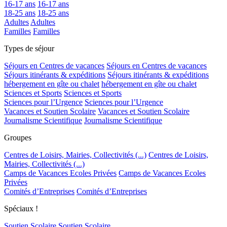
16-17 ans
16-17 ans
18-25 ans
18-25 ans
Adultes
Adultes
Familles
Familles
Types de séjour
Séjours en Centres de vacances
Séjours en Centres de vacances
Séjours itinérants & expéditions
Séjours itinérants & expéditions
hébergement en gîte ou chalet
hébergement en gîte ou chalet
Sciences et Sports
Sciences et Sports
Sciences pour l’Urgence
Sciences pour l’Urgence
Vacances et Soutien Scolaire
Vacances et Soutien Scolaire
Journalisme Scientifique
Journalisme Scientifique
Groupes
Centres de Loisirs, Mairies, Collectivités (...)
Centres de Loisirs,
Mairies, Collectivités (...)
Camps de Vacances Ecoles Privées
Camps de Vacances Ecoles
Privées
Comités d’Entreprises
Comités d’Entreprises
Spéciaux !
Soutien Scolaire
Soutien Scolaire