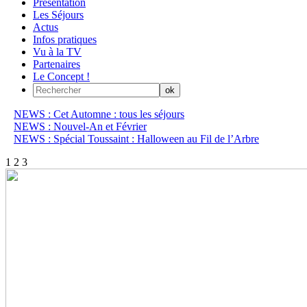
Présentation
Les Séjours
Actus
Infos pratiques
Vu à la TV
Partenaires
Le Concept !
NEWS : Cet Automne : tous les séjours
NEWS : Nouvel-An et Février
NEWS : Spécial Toussaint : Halloween au Fil de l’Arbre
1
2
3