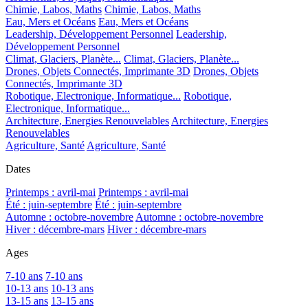
Chimie, Labos, Maths
Chimie, Labos, Maths
Eau, Mers et Océans
Eau, Mers et Océans
Leadership, Développement Personnel
Leadership,
Développement Personnel
Climat, Glaciers, Planète...
Climat, Glaciers, Planète...
Drones, Objets Connectés, Imprimante 3D
Drones, Objets
Connectés, Imprimante 3D
Robotique, Electronique, Informatique...
Robotique,
Electronique, Informatique...
Architecture, Energies Renouvelables
Architecture, Energies
Renouvelables
Agriculture, Santé
Agriculture, Santé
Dates
Printemps : avril-mai
Printemps : avril-mai
Été : juin-septembre
Été : juin-septembre
Automne : octobre-novembre
Automne : octobre-novembre
Hiver : décembre-mars
Hiver : décembre-mars
Ages
7-10 ans
7-10 ans
10-13 ans
10-13 ans
13-15 ans
13-15 ans