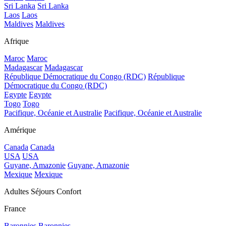
Sri Lanka
Sri Lanka
Laos
Laos
Maldives
Maldives
Afrique
Maroc
Maroc
Madagascar
Madagascar
République Démocratique du Congo (RDC)
République
Démocratique du Congo (RDC)
Egypte
Egypte
Togo
Togo
Pacifique, Océanie et Australie
Pacifique, Océanie et Australie
Amérique
Canada
Canada
USA
USA
Guyane, Amazonie
Guyane, Amazonie
Mexique
Mexique
Adultes Séjours Confort
France
Baronnies
Baronnies