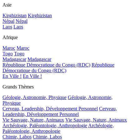
Asie
Kirghizistan
Kirghizistan
Népal
Népal
Laos
Laos
Afrique
Maroc
Maroc
Togo
Togo
Madagascar
Madagascar
République Démocratique du Congo (RDC)
République
Démocratique du Congo (RDC)
En Ville !
En Ville !
Grands Thèmes
Géologie, Astronomie, Physique
Géologie, Astronomie,
Physique
Cerveau, Leadership, Développement Personnel
Cerveau,
Leadership, Développement Personnel
Vie Sauvage, Nature, Animaux
Vie Sauvage, Nature, Animaux
Archéologie, Paléontologie, Anthropologie
Archéologie,
Paléontologie, Anthropologie
Chimie, Labos
Chimie, Labos