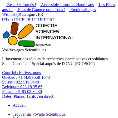
Restez informés !
Accessible à tous les Handicaps
Les Filles
aussi !
Haut de Gamme pour Tous !
Emplois/Stages
Wishlist (
0
)
Langue : FR
Vos Voyages Scientifiques
L’inventeur des séjours de recherches participatives et solidaires
Statut Consultatif Spécial auprès de l’ONU (ECOSOC)
Courriel :
Ecrivez-nous
Québec :
+1 (438) 558-1643
Suisse :
022 519 0440
Belgique :
023 18 35 65
France :
01 85 08 36 30
Dates, Places, Tarifs :
en direct
Accueil
Trouver un Voyage Scientifique