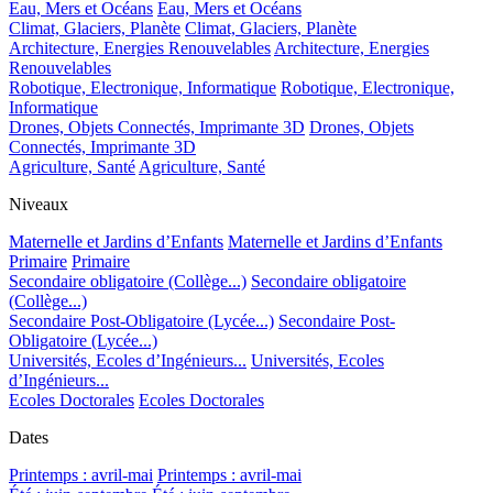
Eau, Mers et Océans
Eau, Mers et Océans
Climat, Glaciers, Planète
Climat, Glaciers, Planète
Architecture, Energies Renouvelables
Architecture, Energies
Renouvelables
Robotique, Electronique, Informatique
Robotique, Electronique,
Informatique
Drones, Objets Connectés, Imprimante 3D
Drones, Objets
Connectés, Imprimante 3D
Agriculture, Santé
Agriculture, Santé
Niveaux
Maternelle et Jardins d’Enfants
Maternelle et Jardins d’Enfants
Primaire
Primaire
Secondaire obligatoire (Collège...)
Secondaire obligatoire
(Collège...)
Secondaire Post-Obligatoire (Lycée...)
Secondaire Post-
Obligatoire (Lycée...)
Universités, Ecoles d’Ingénieurs...
Universités, Ecoles
d’Ingénieurs...
Ecoles Doctorales
Ecoles Doctorales
Dates
Printemps : avril-mai
Printemps : avril-mai