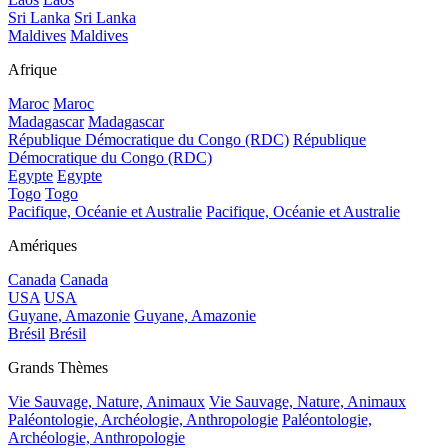
Sri Lanka
Sri Lanka
Maldives
Maldives
Afrique
Maroc
Maroc
Madagascar
Madagascar
République Démocratique du Congo (RDC)
République
Démocratique du Congo (RDC)
Egypte
Egypte
Togo
Togo
Pacifique, Océanie et Australie
Pacifique, Océanie et Australie
Amériques
Canada
Canada
USA
USA
Guyane, Amazonie
Guyane, Amazonie
Brésil
Brésil
Grands Thèmes
Vie Sauvage, Nature, Animaux
Vie Sauvage, Nature, Animaux
Paléontologie, Archéologie, Anthropologie
Paléontologie,
Archéologie, Anthropologie