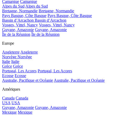
Camargue
Camargue
Alpes du Sud
Alpes du Sud
Bretagne, Normandie
Bretagne, Normandie
Pays Basque, Côte Basque
Pays Basque, Côte Basque
Bassin d’Arcachon
Bassin d’Arcachon
Vosges, Vittel, Nancy
Vosges, Vittel, Nancy
Guyane, Amazonie
Guyane, Amazonie
Île de la Réunion
Île de la Réunion
Europe
Angleterre
Angleterre
Norvège
Norvège
Italie
Italie
Grèce
Grèce
Portugal, Les Acores
Portugal, Les Acores
Ecosse
Ecosse
Australie, Pacifique et Océanie
Australie, Pacifique et Océanie
Amériques
Canada
Canada
USA
USA
Guyane, Amazonie
Guyane, Amazonie
Mexique
Mexique