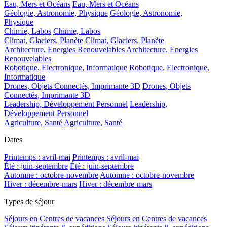
Eau, Mers et Océans
Eau, Mers et Océans
Géologie, Astronomie, Physique
Géologie, Astronomie,
Physique
Chimie, Labos
Chimie, Labos
Climat, Glaciers, Planète
Climat, Glaciers, Planète
Architecture, Energies Renouvelables
Architecture, Energies
Renouvelables
Robotique, Electronique, Informatique
Robotique, Electronique,
Informatique
Drones, Objets Connectés, Imprimante 3D
Drones, Objets
Connectés, Imprimante 3D
Leadership, Développement Personnel
Leadership,
Développement Personnel
Agriculture, Santé
Agriculture, Santé
Dates
Printemps : avril-mai
Printemps : avril-mai
Été : juin-septembre
Été : juin-septembre
Automne : octobre-novembre
Automne : octobre-novembre
Hiver : décembre-mars
Hiver : décembre-mars
Types de séjour
Séjours en Centres de vacances
Séjours en Centres de vacances