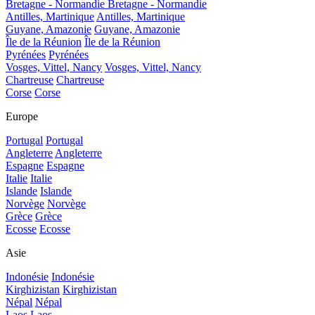
Bretagne - Normandie
Bretagne - Normandie
Antilles, Martinique
Antilles, Martinique
Guyane, Amazonie
Guyane, Amazonie
Île de la Réunion
Île de la Réunion
Pyrénées
Pyrénées
Vosges, Vittel, Nancy
Vosges, Vittel, Nancy
Chartreuse
Chartreuse
Corse
Corse
Europe
Portugal
Portugal
Angleterre
Angleterre
Espagne
Espagne
Italie
Italie
Islande
Islande
Norvège
Norvège
Grèce
Grèce
Ecosse
Ecosse
Asie
Indonésie
Indonésie
Kirghizistan
Kirghizistan
Népal
Népal
Laos
Laos