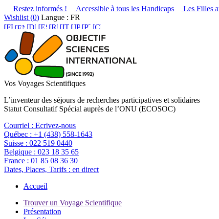
Restez informés !
Accessible à tous les Handicaps
Les Filles a
Wishlist (
0
)
Langue : FR
Vos Voyages Scientifiques
L’inventeur des séjours de recherches participatives et solidaires
Statut Consultatif Spécial auprès de l’ONU (ECOSOC)
Courriel :
Ecrivez-nous
Québec :
+1 (438) 558-1643
Suisse :
022 519 0440
Belgique :
023 18 35 65
France :
01 85 08 36 30
Dates, Places, Tarifs :
en direct
Accueil
Trouver un Voyage Scientifique
Présentation