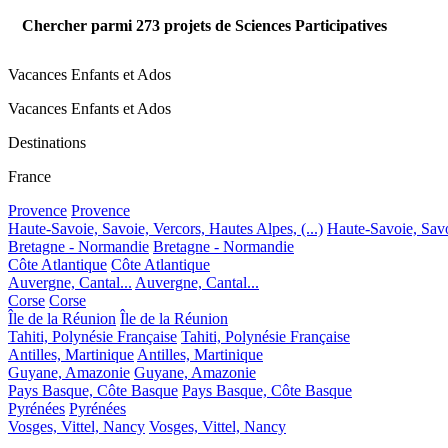
Chercher parmi
273
projets de Sciences Participatives
Vacances Enfants et Ados
Vacances Enfants et Ados
Destinations
France
Provence
Provence
Haute-Savoie, Savoie, Vercors, Hautes Alpes, (...)
Haute-Savoie, Savoi
Bretagne - Normandie
Bretagne - Normandie
Côte Atlantique
Côte Atlantique
Auvergne, Cantal...
Auvergne, Cantal...
Corse
Corse
Île de la Réunion
Île de la Réunion
Tahiti, Polynésie Française
Tahiti, Polynésie Française
Antilles, Martinique
Antilles, Martinique
Guyane, Amazonie
Guyane, Amazonie
Pays Basque, Côte Basque
Pays Basque, Côte Basque
Pyrénées
Pyrénées
Vosges, Vittel, Nancy
Vosges, Vittel, Nancy