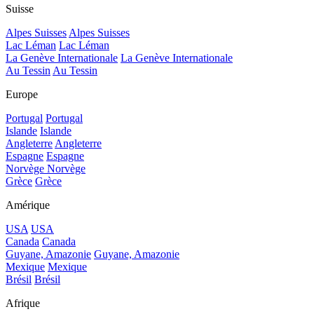
Suisse
Alpes Suisses
Alpes Suisses
Lac Léman
Lac Léman
La Genève Internationale
La Genève Internationale
Au Tessin
Au Tessin
Europe
Portugal
Portugal
Islande
Islande
Angleterre
Angleterre
Espagne
Espagne
Norvège
Norvège
Grèce
Grèce
Amérique
USA
USA
Canada
Canada
Guyane, Amazonie
Guyane, Amazonie
Mexique
Mexique
Brésil
Brésil
Afrique