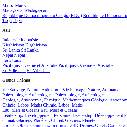
Maroc
Maroc
Madagascar
Madagascar
République Démocratique du Congo (RDC)
République Démocrati
Togo
Togo
Asie
Indonésie
Indonésie
Kirghizistan
Kirghizistan
Sri Lanka
Sri Lanka
Népal
Népal
Laos
Laos
Pacifique, Océanie et Australie
Pacifique, Océanie et Australie
En Ville !_-_
En Ville !_-_
Grands Thèmes
Vie Sauvage, Nature, Animaux...
Vie Sauvage, Nature, Animaux...
Paléontologie, Archéologie...
Paléontologie, Archéologie...
Géologie, Astronomie, Physique, Mathématiques
Géologie, Astronom
Chimie, Labos, Maths
Chimie, Labos, Maths
Eau, Mers et Océans
Eau, Mers et Océans
Leadership, Développement Personnel
Leadership, Développement P
Climat, Glaciers, Planète...
Climat, Glaciers, Planète...
Drones, Objets Connectés, Imprimante 3D
Drones, Objets Connectés