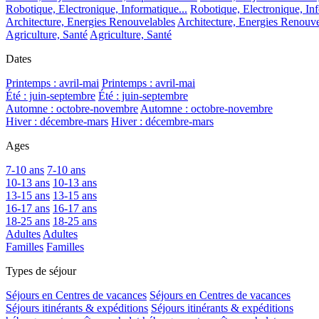
Robotique, Electronique, Informatique...
Robotique, Electronique, Inf
Architecture, Energies Renouvelables
Architecture, Energies Renouve
Agriculture, Santé
Agriculture, Santé
Dates
Printemps : avril-mai
Printemps : avril-mai
Été : juin-septembre
Été : juin-septembre
Automne : octobre-novembre
Automne : octobre-novembre
Hiver : décembre-mars
Hiver : décembre-mars
Ages
7-10 ans
7-10 ans
10-13 ans
10-13 ans
13-15 ans
13-15 ans
16-17 ans
16-17 ans
18-25 ans
18-25 ans
Adultes
Adultes
Familles
Familles
Types de séjour
Séjours en Centres de vacances
Séjours en Centres de vacances
Séjours itinérants & expéditions
Séjours itinérants & expéditions