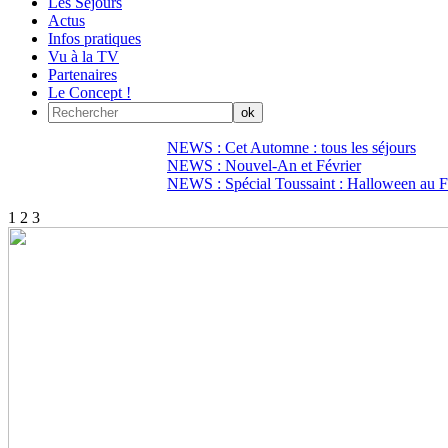
Les Séjours
Actus
Infos pratiques
Vu à la TV
Partenaires
Le Concept !
NEWS : Cet Automne : tous les séjours
NEWS : Nouvel-An et Février
NEWS : Spécial Toussaint : Halloween au Fi
1
2
3