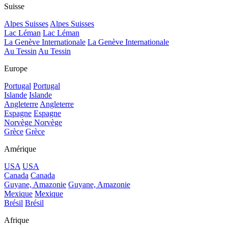
Suisse
Alpes Suisses
Alpes Suisses
Lac Léman
Lac Léman
La Genève Internationale
La Genève Internationale
Au Tessin
Au Tessin
Europe
Portugal
Portugal
Islande
Islande
Angleterre
Angleterre
Espagne
Espagne
Norvège
Norvège
Grèce
Grèce
Amérique
USA
USA
Canada
Canada
Guyane, Amazonie
Guyane, Amazonie
Mexique
Mexique
Brésil
Brésil
Afrique