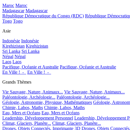
Maroc
Maroc
Madagascar
Madagascar
République Démocratique du Congo (RDC)
République Démocrati
Togo
Togo
Asie
Indonésie
Indonésie
Kirghizistan
Kirghizistan
Sri Lanka
Sri Lanka
Népal
Népal
Laos
Laos
Pacifique, Océanie et Australie
Pacifique, Océanie et Australie
En Ville !_-_
En Ville !_-_
Grands Thèmes
Vie Sauvage, Nature, Animaux...
Vie Sauvage, Nature, Animaux...
Paléontologie, Archéologie...
Paléontologie, Archéologie...
Géologie, Astronomie, Physique, Mathématiques
Géologie, Astronom
Chimie, Labos, Maths
Chimie, Labos, Maths
Eau, Mers et Océans
Eau, Mers et Océans
Leadership, Développement Personnel
Leadership, Développement P
Climat, Glaciers, Planète...
Climat, Glaciers, Planète...
Drones, Objets Connectés, Imprimante 3D
Drones, Objets Connectés