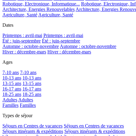
Robotique, Electronique, Informatique...
Robotique, Electronique, Inf
Architecture, Energies Renouvelables
Architecture, Energies Renouve
Agriculture, Santé
Agriculture, Santé
Dates
Printemps : avril-mai
Printemps : avril-mai
Été : juin-septembre
Été : juin-septembre
Automne : octobre-novembre
Automne : octobre-novembre
Hiver : décembre-mars
Hiver : décembre-mars
Ages
7-10 ans
7-10 ans
10-13 ans
10-13 ans
13-15 ans
13-15 ans
16-17 ans
16-17 ans
18-25 ans
18-25 ans
Adultes
Adultes
Familles
Familles
Types de séjour
Séjours en Centres de vacances
Séjours en Centres de vacances
Séjours itinérants & expéditions
Séjours itinérants & expéditions