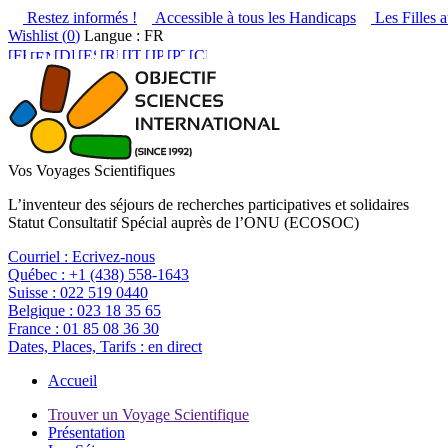
Restez informés !
Accessible à tous les Handicaps
Les Filles a
Wishlist (
0
)
Langue : FR
Vos Voyages Scientifiques
L’inventeur des séjours de recherches participatives et solidaires
Statut Consultatif Spécial auprès de l’ONU (ECOSOC)
Courriel :
Ecrivez-nous
Québec :
+1 (438) 558-1643
Suisse :
022 519 0440
Belgique :
023 18 35 65
France :
01 85 08 36 30
Dates, Places, Tarifs :
en direct
Accueil
Trouver un Voyage Scientifique
Présentation