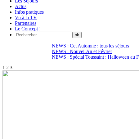
Les Séjours
Actus
Infos pratiques
Vu à la TV
Partenaires
Le Concept !
NEWS : Cet Automne : tous les séjours
NEWS : Nouvel-An et Février
NEWS : Spécial Toussaint : Halloween au Fi
1
2
3