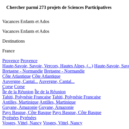
Chercher parmi
273
projets de Sciences Participatives
Vacances Enfants et Ados
Vacances Enfants et Ados
Destinations
France
Provence
Provence
Haute-Savoie, Savoie, Vercors, Hautes Alpes, (...)
Haute-Savoie, Savoi
Bretagne - Normandie
Bretagne - Normandie
Côte Atlantique
Côte Atlantique
Auvergne, Cantal...
Auvergne, Cantal...
Corse
Corse
Île de la Réunion
Île de la Réunion
Tahiti, Polynésie Française
Tahiti, Polynésie Française
Antilles, Martinique
Antilles, Martinique
Guyane, Amazonie
Guyane, Amazonie
Pays Basque, Côte Basque
Pays Basque, Côte Basque
Pyrénées
Pyrénées
Vosges, Vittel, Nancy
Vosges, Vittel, Nancy