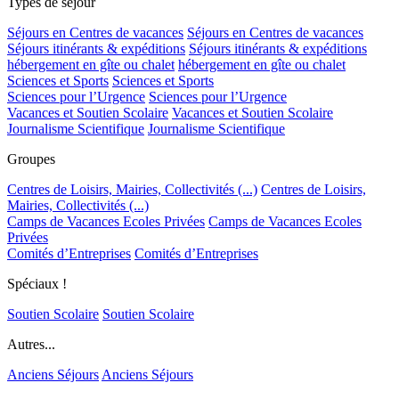
Types de séjour
Séjours en Centres de vacances
Séjours en Centres de vacances
Séjours itinérants & expéditions
Séjours itinérants & expéditions
hébergement en gîte ou chalet
hébergement en gîte ou chalet
Sciences et Sports
Sciences et Sports
Sciences pour l’Urgence
Sciences pour l’Urgence
Vacances et Soutien Scolaire
Vacances et Soutien Scolaire
Journalisme Scientifique
Journalisme Scientifique
Groupes
Centres de Loisirs, Mairies, Collectivités (...)
Centres de Loisirs,
Mairies, Collectivités (...)
Camps de Vacances Ecoles Privées
Camps de Vacances Ecoles
Privées
Comités d’Entreprises
Comités d’Entreprises
Spéciaux !
Soutien Scolaire
Soutien Scolaire
Autres...
Anciens Séjours
Anciens Séjours