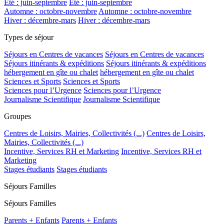
Été : juin-septembre
Été : juin-septembre
Automne : octobre-novembre
Automne : octobre-novembre
Hiver : décembre-mars
Hiver : décembre-mars
Types de séjour
Séjours en Centres de vacances
Séjours en Centres de vacances
Séjours itinérants & expéditions
Séjours itinérants & expéditions
hébergement en gîte ou chalet
hébergement en gîte ou chalet
Sciences et Sports
Sciences et Sports
Sciences pour l’Urgence
Sciences pour l’Urgence
Journalisme Scientifique
Journalisme Scientifique
Groupes
Centres de Loisirs, Mairies, Collectivités (...)
Centres de Loisirs,
Mairies, Collectivités (...)
Incentive, Services RH et Marketing
Incentive, Services RH et
Marketing
Stages étudiants
Stages étudiants
Séjours Familles
Séjours Familles
Parents + Enfants
Parents + Enfants