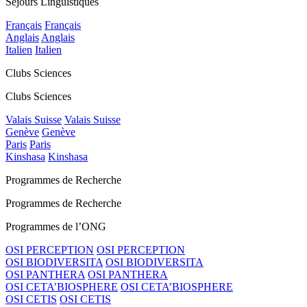
Séjours Linguistiques
Français
Français
Anglais
Anglais
Italien
Italien
Clubs Sciences
Clubs Sciences
Valais Suisse
Valais Suisse
Genève
Genève
Paris
Paris
Kinshasa
Kinshasa
Programmes de Recherche
Programmes de Recherche
Programmes de l’ONG
OSI PERCEPTION
OSI PERCEPTION
OSI BIODIVERSITA
OSI BIODIVERSITA
OSI PANTHERA
OSI PANTHERA
OSI CETA’BIOSPHERE
OSI CETA’BIOSPHERE
OSI CETIS
OSI CETIS