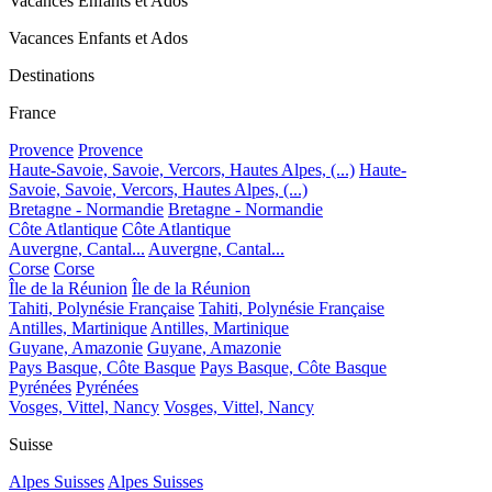
Vacances Enfants et Ados
Vacances Enfants et Ados
Destinations
France
Provence
Provence
Haute-Savoie, Savoie, Vercors, Hautes Alpes, (...)
Haute-
Savoie, Savoie, Vercors, Hautes Alpes, (...)
Bretagne - Normandie
Bretagne - Normandie
Côte Atlantique
Côte Atlantique
Auvergne, Cantal...
Auvergne, Cantal...
Corse
Corse
Île de la Réunion
Île de la Réunion
Tahiti, Polynésie Française
Tahiti, Polynésie Française
Antilles, Martinique
Antilles, Martinique
Guyane, Amazonie
Guyane, Amazonie
Pays Basque, Côte Basque
Pays Basque, Côte Basque
Pyrénées
Pyrénées
Vosges, Vittel, Nancy
Vosges, Vittel, Nancy
Suisse
Alpes Suisses
Alpes Suisses