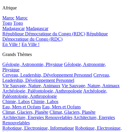
Afrique
Maroc
Maroc
Togo
Togo
Madagascar
Madagascar
République Démocratique du Congo (RDC)
République
Démocratique du Congo (RDC)
En Ville !
En Ville !
Grands Thèmes
Géologie, Astronomie, Physique
Géologie, Astronomie,
Physique
Cerveau, Leadership, Développement Personnel
Cerveau,
Leadership, Développement Personnel
Vie Sauvage, Nature, Animaux
Vie Sauvage, Nature, Animaux
Archéologie, Paléontologie, Anthropologie
Archéologie,
Paléontologie, Anthropologie
Chimie, Labos
Chimie, Labos
Eau, Mers et Océans
Eau, Mers et Océans
Climat, Glaciers, Planète
Climat, Glaciers, Planète
Architecture, Energies Renouvelables
Architecture, Energies
Renouvelables
Robotique, Electronique, Informatique
Robotique, Electronique,