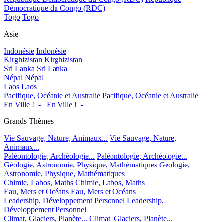
Démocratique du Congo (RDC)
Togo
Togo
Asie
Indonésie
Indonésie
Kirghizistan
Kirghizistan
Sri Lanka
Sri Lanka
Népal
Népal
Laos
Laos
Pacifique, Océanie et Australie
Pacifique, Océanie et Australie
En Ville !_-_
En Ville !_-_
Grands Thèmes
Vie Sauvage, Nature, Animaux...
Vie Sauvage, Nature,
Animaux...
Paléontologie, Archéologie...
Paléontologie, Archéologie...
Géologie, Astronomie, Physique, Mathématiques
Géologie,
Astronomie, Physique, Mathématiques
Chimie, Labos, Maths
Chimie, Labos, Maths
Eau, Mers et Océans
Eau, Mers et Océans
Leadership, Développement Personnel
Leadership,
Développement Personnel
Climat, Glaciers, Planète...
Climat, Glaciers, Planète...