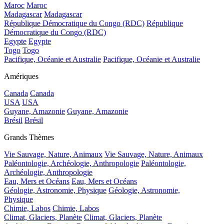
Maroc
Maroc
Madagascar
Madagascar
République Démocratique du Congo (RDC)
République
Démocratique du Congo (RDC)
Egypte
Egypte
Togo
Togo
Pacifique, Océanie et Australie
Pacifique, Océanie et Australie
Amériques
Canada
Canada
USA
USA
Guyane, Amazonie
Guyane, Amazonie
Brésil
Brésil
Grands Thèmes
Vie Sauvage, Nature, Animaux
Vie Sauvage, Nature, Animaux
Paléontologie, Archéologie, Anthropologie
Paléontologie,
Archéologie, Anthropologie
Eau, Mers et Océans
Eau, Mers et Océans
Géologie, Astronomie, Physique
Géologie, Astronomie,
Physique
Chimie, Labos
Chimie, Labos
Climat, Glaciers, Planète
Climat, Glaciers, Planète