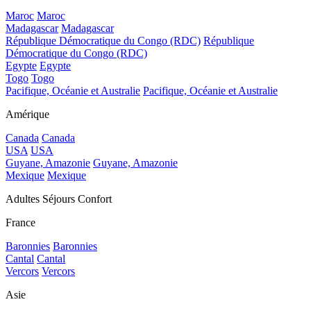
Maroc
Maroc
Madagascar
Madagascar
République Démocratique du Congo (RDC)
République
Démocratique du Congo (RDC)
Egypte
Egypte
Togo
Togo
Pacifique, Océanie et Australie
Pacifique, Océanie et Australie
Amérique
Canada
Canada
USA
USA
Guyane, Amazonie
Guyane, Amazonie
Mexique
Mexique
Adultes Séjours Confort
France
Baronnies
Baronnies
Cantal
Cantal
Vercors
Vercors
Asie