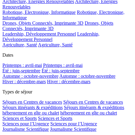
Architecture, Energies Renouvelables
Architecture, Energies
Renouvelables
Robotique, Electronique, Informatique
Robotique, Electronique,
Informatique
Drones, Objets Connectés, Imprimante 3D
Drones, Objets
Connectés, Imprimante 3D
Leadership, Développement Personnel
Leadership,
Développement Personnel
Agriculture, Santé
Agriculture, Santé
Dates
Printemps : avril-mai
Printemps : avril-mai
Été : juin-septembre
Été : juin-septembre
Automne : octobre-novembre
Automne : octobre-novembre
Hiver : décembre-mars
Hiver : décembre-mars
Types de séjour
Séjours en Centres de vacances
Séjours en Centres de vacances
Séjours itinérants & expéditions
Séjours itinérants & expéditions
hébergement en gîte ou chalet
hébergement en gîte ou chalet
Sciences et Sports
Sciences et Sports
Sciences pour l’Urgence
Sciences pour l’Urgence
Journalisme Scientifique
Journalisme Scientifique