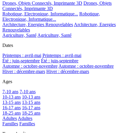
Drones, Objets Connectés, Imprimante 3D
Drones, Objets
Connectés, Imprimante 3D
Robotique, Electronique, Informatique...
Robotique,
Electronique, Informatique...
Architecture, Energies Renouvelables
Architecture, Energies
Renouvelables
Agriculture, Santé
Agriculture, Santé
Dates
Printemps : avril-mai
Printemps : avril-mai
Été : juin-septembre
Été : juin-septembre
Automne : octobre-novembre
Automne : octobre-novembre
Hiver : décembre-mars
Hiver : décembre-mars
Ages
7-10 ans
7-10 ans
10-13 ans
10-13 ans
13-15 ans
13-15 ans
16-17 ans
16-17 ans
18-25 ans
18-25 ans
Adultes
Adultes
Familles
Familles