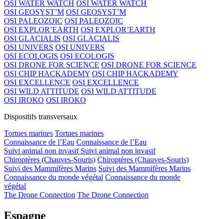
OSI WATER WATCH
OSI WATER WATCH
OSI GEOSYST’M
OSI GEOSYST’M
OSI PALEOZOIC
OSI PALEOZOIC
OSI EXPLOR’EARTH
OSI EXPLOR’EARTH
OSI GLACIALIS
OSI GLACIALIS
OSI UNIVERS
OSI UNIVERS
OSI ECOLOGIS
OSI ECOLOGIS
OSI DRONE FOR SCIENCE
OSI DRONE FOR SCIENCE
OSI CHIP HACKADEMY
OSI CHIP HACKADEMY
OSI EXCELLENCE
OSI EXCELLENCE
OSI WILD ATTITUDE
OSI WILD ATTITUDE
OSI IROKO
OSI IROKO
Dispositifs transversaux
Tortues marines
Tortues marines
Connaissance de l’Eau
Connaissance de l’Eau
Suivi animal non invasif
Suivi animal non invasif
Chiroptères (Chauves-Souris)
Chiroptères (Chauves-Souris)
Suivi des Mammifères Marins
Suivi des Mammifères Marins
Connaissance du monde végétal
Connaissance du monde
végétal
The Drone Connection
The Drone Connection
Espagne