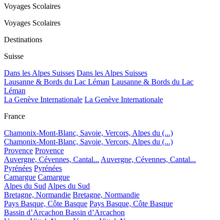
Voyages Scolaires
Voyages Scolaires
Destinations
Suisse
Dans les Alpes Suisses
Dans les Alpes Suisses
Lausanne & Bords du Lac Léman
Lausanne & Bords du Lac
Léman
La Genève Internationale
La Genève Internationale
France
Chamonix-Mont-Blanc, Savoie, Vercors, Alpes du (...)
Chamonix-Mont-Blanc, Savoie, Vercors, Alpes du (...)
Provence
Provence
Auvergne, Cévennes, Cantal...
Auvergne, Cévennes, Cantal...
Pyrénées
Pyrénées
Camargue
Camargue
Alpes du Sud
Alpes du Sud
Bretagne, Normandie
Bretagne, Normandie
Pays Basque, Côte Basque
Pays Basque, Côte Basque
Bassin d’Arcachon
Bassin d’Arcachon