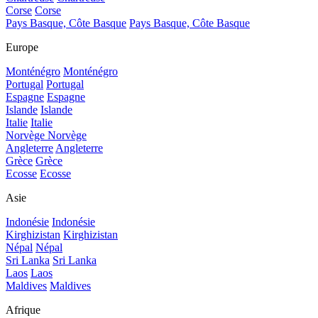
Corse
Corse
Pays Basque, Côte Basque
Pays Basque, Côte Basque
Europe
Monténégro
Monténégro
Portugal
Portugal
Espagne
Espagne
Islande
Islande
Italie
Italie
Norvège
Norvège
Angleterre
Angleterre
Grèce
Grèce
Ecosse
Ecosse
Asie
Indonésie
Indonésie
Kirghizistan
Kirghizistan
Népal
Népal
Sri Lanka
Sri Lanka
Laos
Laos
Maldives
Maldives
Afrique