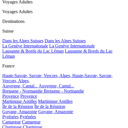
Voyages Adultes
Voyages Adultes
Destinations
Suisse
Dans les Alpes Suisses
Dans les Alpes Suisses
La Genève Internationale
La Genève Internationale
Lausanne & Bords du Lac Léman
Lausanne & Bords du Lac
Léman
France
Haute-Savoie, Savoie, Vercors, Alpes,
Haute-Savoie, Savoie,
Vercors, Alpes,
Auvergne, Cantal...
Auvergne, Cantal...
Bretagne - Normandie
Bretagne - Normandie
Provence
Provence
Martinique Antilles
Martinique Antilles
Île de la Réunion
Île de la Réunion
Guyane, Amazonie
Guyane, Amazonie
Pyrénées
Pyrénées
Camargue
Camargue
Chartreuse
Chartreuse