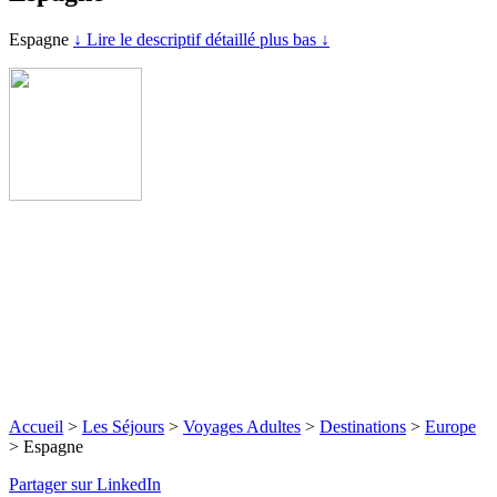
Espagne
↓ Lire le descriptif détaillé plus bas ↓
Accueil
>
Les Séjours
>
Voyages Adultes
>
Destinations
>
Europe
>
Espagne
Partager sur LinkedIn