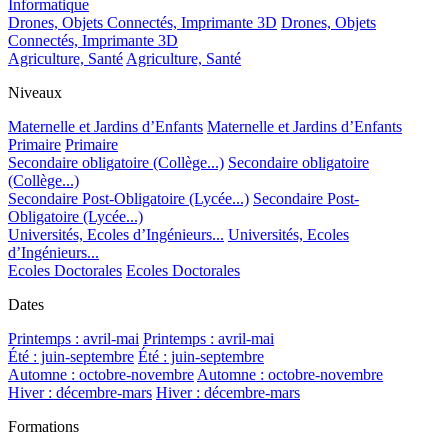
Informatique
Drones, Objets Connectés, Imprimante 3D
Drones, Objets
Connectés, Imprimante 3D
Agriculture, Santé
Agriculture, Santé
Niveaux
Maternelle et Jardins d’Enfants
Maternelle et Jardins d’Enfants
Primaire
Primaire
Secondaire obligatoire (Collège...)
Secondaire obligatoire
(Collège...)
Secondaire Post-Obligatoire (Lycée...)
Secondaire Post-
Obligatoire (Lycée...)
Universités, Ecoles d’Ingénieurs...
Universités, Ecoles
d’Ingénieurs...
Ecoles Doctorales
Ecoles Doctorales
Dates
Printemps : avril-mai
Printemps : avril-mai
Été : juin-septembre
Été : juin-septembre
Automne : octobre-novembre
Automne : octobre-novembre
Hiver : décembre-mars
Hiver : décembre-mars
Formations