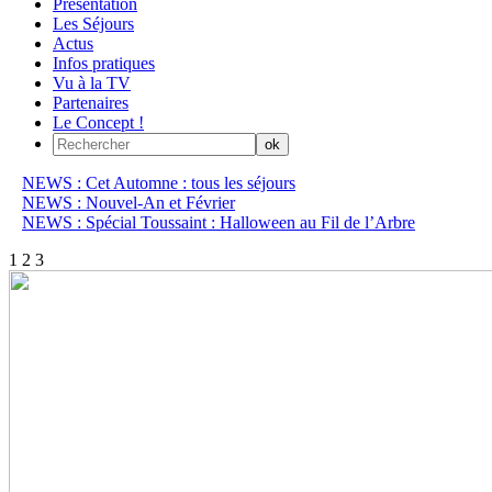
Présentation
Les Séjours
Actus
Infos pratiques
Vu à la TV
Partenaires
Le Concept !
NEWS : Cet Automne : tous les séjours
NEWS : Nouvel-An et Février
NEWS : Spécial Toussaint : Halloween au Fil de l’Arbre
1
2
3