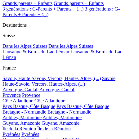
Grands-parents + Enfants
Grands-parents + Enfants
3 générations : G-Parents + Parents + (...)
3 générations : G-
Parents + Parents + (...)
Destinations
Suisse
Dans les Alpes Suisses
Dans les Alpes Suisses
Lausanne & Bords du Lac Léman
Lausanne & Bords du Lac
Léman
France
Savoie, Haute-Savoie, Vercors, Hautes-Alpes, (...)
Savoie,
Haute-Savoie, Vercors, Hautes-Alpes, (...)
Auvergne, Cantal,
Auvergne, Cantal,
Provence
Provence
Côte Atlantique
Côte Atlantique
Pays Basque, Côte Basque
Pays Basque, Côte Basque
Bretagne - Normandie
Bretagne - Normandie
Antilles, Martinique
Antilles, Martinique
Guyane, Amazonie
Guyane, Amazonie
Île de la Réunion
Île de la Réunion
Pyrénées
Pyrénées