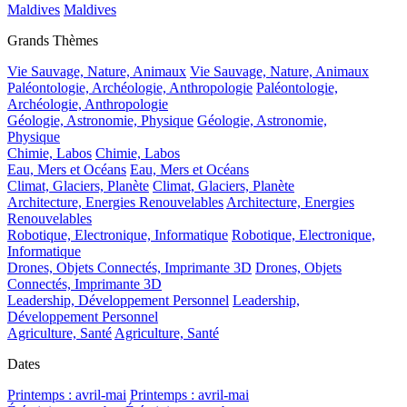
Maldives
Maldives
Grands Thèmes
Vie Sauvage, Nature, Animaux
Vie Sauvage, Nature, Animaux
Paléontologie, Archéologie, Anthropologie
Paléontologie,
Archéologie, Anthropologie
Géologie, Astronomie, Physique
Géologie, Astronomie,
Physique
Chimie, Labos
Chimie, Labos
Eau, Mers et Océans
Eau, Mers et Océans
Climat, Glaciers, Planète
Climat, Glaciers, Planète
Architecture, Energies Renouvelables
Architecture, Energies
Renouvelables
Robotique, Electronique, Informatique
Robotique, Electronique,
Informatique
Drones, Objets Connectés, Imprimante 3D
Drones, Objets
Connectés, Imprimante 3D
Leadership, Développement Personnel
Leadership,
Développement Personnel
Agriculture, Santé
Agriculture, Santé
Dates
Printemps : avril-mai
Printemps : avril-mai