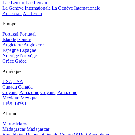
Lac Léman
Lac Léman
La Genève Internationale
La Genève Internationale
Au Tessin
Au Tessin
Europe
Portugal
Portugal
Islande
Islande
Angleterre
Angleterre
Espagne
Espagne
Norvège
Norvège
Grèce
Grèce
Amérique
USA
USA
Canada
Canada
Guyane, Amazonie
Guyane, Amazonie
Mexique
Mexique
Brésil
Brésil
Afrique
Maroc
Maroc
Madagascar
Madagascar
République Démocratique du Congo (RDC)
République