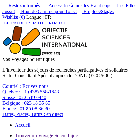
Restez informés !
Accessible à tous les Handicaps
Les Filles
aussi !
Haut de Gamme pour Tous !
Emplois/Stages
Wishlist (
0
)
Langue : FR
Vos Voyages Scientifiques
L’inventeur des séjours de recherches participatives et solidaires
Statut Consultatif Spécial auprès de l’ONU (ECOSOC)
Courriel :
Ecrivez-nous
Québec :
+1 (438) 558-1643
Suisse :
022 519 0440
Belgique :
023 18 35 65
France :
01 85 08 36 30
Dates, Places, Tarifs :
en direct
Accueil
Trouver un Voyage Scientifique