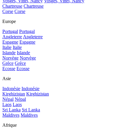
Vosges, Vittel, Nancy
Vosges, Vittel, Nancy
Chartreuse
Chartreuse
Corse
Corse
Europe
Portugal
Portugal
Angleterre
Angleterre
Espagne
Espagne
Italie
Italie
Islande
Islande
Norvège
Norvège
Grèce
Grèce
Ecosse
Ecosse
Asie
Indonésie
Indonésie
Kirghizistan
Kirghizistan
Népal
Népal
Laos
Laos
Sri Lanka
Sri Lanka
Maldives
Maldives
Afrique