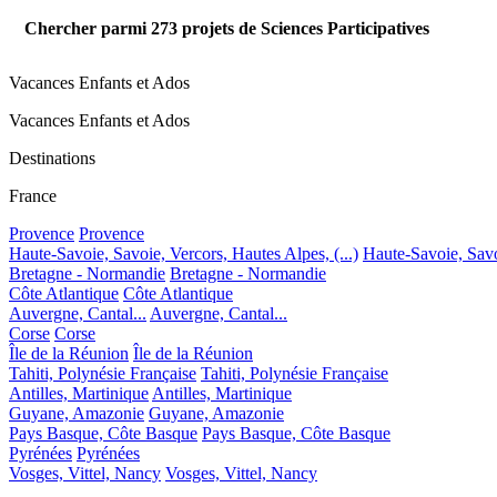
Chercher parmi
273
projets de Sciences Participatives
Vacances Enfants et Ados
Vacances Enfants et Ados
Destinations
France
Provence
Provence
Haute-Savoie, Savoie, Vercors, Hautes Alpes, (...)
Haute-Savoie, Savoi
Bretagne - Normandie
Bretagne - Normandie
Côte Atlantique
Côte Atlantique
Auvergne, Cantal...
Auvergne, Cantal...
Corse
Corse
Île de la Réunion
Île de la Réunion
Tahiti, Polynésie Française
Tahiti, Polynésie Française
Antilles, Martinique
Antilles, Martinique
Guyane, Amazonie
Guyane, Amazonie
Pays Basque, Côte Basque
Pays Basque, Côte Basque
Pyrénées
Pyrénées
Vosges, Vittel, Nancy
Vosges, Vittel, Nancy