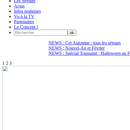
Les Séjours
Actus
Infos pratiques
Vu à la TV
Partenaires
Le Concept !
NEWS : Cet Automne : tous les séjours
NEWS : Nouvel-An et Février
NEWS : Spécial Toussaint : Halloween au Fi
1
2
3