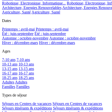
Robotique, Electronique, Informatique...
Robotique, Electronique, Inf
Architecture, Energies Renouvelables
Architecture, Energies Renouve
Agriculture, Santé
Agriculture, Santé
Dates
Printemps : avril-mai
Printemps : avril-mai
Été : juin-septembre
Été : juin-septembre
Automne : octobre-novembre
Automne : octobre-novembre
Hiver : décembre-mars
Hiver : décembre-mars
Ages
7-10 ans
7-10 ans
10-13 ans
10-13 ans
13-15 ans
13-15 ans
16-17 ans
16-17 ans
18-25 ans
18-25 ans
Adultes
Adultes
Familles
Familles
Types de séjour
Séjours en Centres de vacances
Séjours en Centres de vacances
Séjours itinérants & expéditions
Séjours itinérants & expéditions