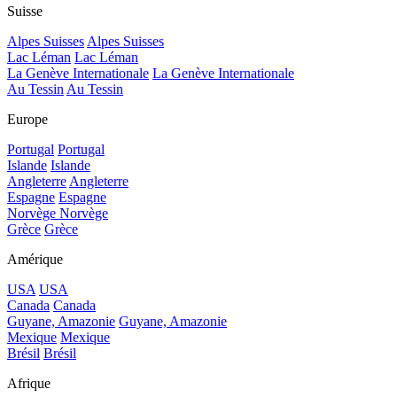
Suisse
Alpes Suisses
Alpes Suisses
Lac Léman
Lac Léman
La Genève Internationale
La Genève Internationale
Au Tessin
Au Tessin
Europe
Portugal
Portugal
Islande
Islande
Angleterre
Angleterre
Espagne
Espagne
Norvège
Norvège
Grèce
Grèce
Amérique
USA
USA
Canada
Canada
Guyane, Amazonie
Guyane, Amazonie
Mexique
Mexique
Brésil
Brésil
Afrique