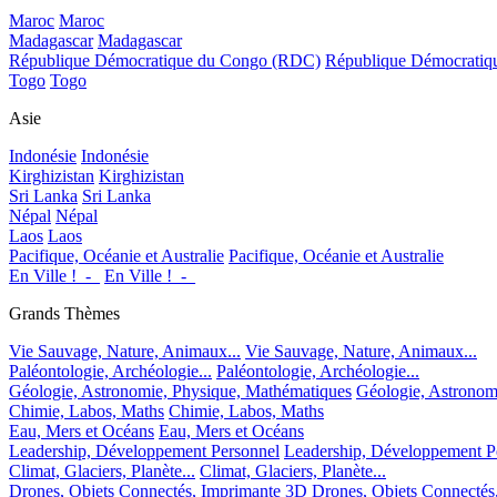
Maroc
Maroc
Madagascar
Madagascar
République Démocratique du Congo (RDC)
République Démocrati
Togo
Togo
Asie
Indonésie
Indonésie
Kirghizistan
Kirghizistan
Sri Lanka
Sri Lanka
Népal
Népal
Laos
Laos
Pacifique, Océanie et Australie
Pacifique, Océanie et Australie
En Ville !_-_
En Ville !_-_
Grands Thèmes
Vie Sauvage, Nature, Animaux...
Vie Sauvage, Nature, Animaux...
Paléontologie, Archéologie...
Paléontologie, Archéologie...
Géologie, Astronomie, Physique, Mathématiques
Géologie, Astronom
Chimie, Labos, Maths
Chimie, Labos, Maths
Eau, Mers et Océans
Eau, Mers et Océans
Leadership, Développement Personnel
Leadership, Développement P
Climat, Glaciers, Planète...
Climat, Glaciers, Planète...
Drones, Objets Connectés, Imprimante 3D
Drones, Objets Connectés