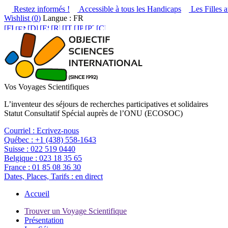
Restez informés !
Accessible à tous les Handicaps
Les Filles a
Wishlist (
0
)
Langue : FR
Vos Voyages Scientifiques
L’inventeur des séjours de recherches participatives et solidaires
Statut Consultatif Spécial auprès de l’ONU (ECOSOC)
Courriel :
Ecrivez-nous
Québec :
+1 (438) 558-1643
Suisse :
022 519 0440
Belgique :
023 18 35 65
France :
01 85 08 36 30
Dates, Places, Tarifs :
en direct
Accueil
Trouver un Voyage Scientifique
Présentation