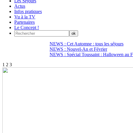
Les Séjours
Actus
Infos pratiques
Vu à la TV
Partenaires
Le Concept !
NEWS : Cet Automne : tous les séjours
NEWS : Nouvel-An et Février
NEWS : Spécial Toussaint : Halloween au Fi
1
2
3