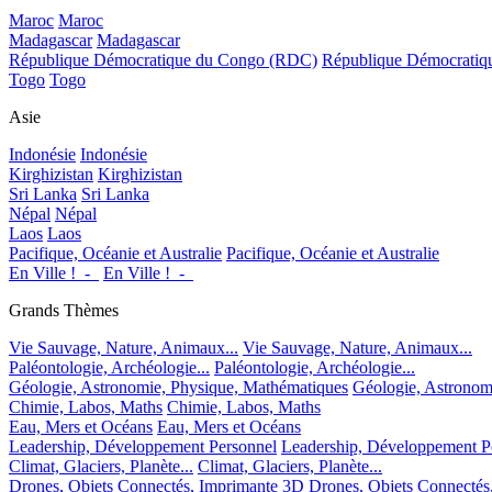
Maroc
Maroc
Madagascar
Madagascar
République Démocratique du Congo (RDC)
République Démocrati
Togo
Togo
Asie
Indonésie
Indonésie
Kirghizistan
Kirghizistan
Sri Lanka
Sri Lanka
Népal
Népal
Laos
Laos
Pacifique, Océanie et Australie
Pacifique, Océanie et Australie
En Ville !_-_
En Ville !_-_
Grands Thèmes
Vie Sauvage, Nature, Animaux...
Vie Sauvage, Nature, Animaux...
Paléontologie, Archéologie...
Paléontologie, Archéologie...
Géologie, Astronomie, Physique, Mathématiques
Géologie, Astronom
Chimie, Labos, Maths
Chimie, Labos, Maths
Eau, Mers et Océans
Eau, Mers et Océans
Leadership, Développement Personnel
Leadership, Développement P
Climat, Glaciers, Planète...
Climat, Glaciers, Planète...
Drones, Objets Connectés, Imprimante 3D
Drones, Objets Connectés