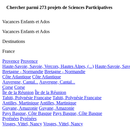
Chercher parmi
273
projets de Sciences Participatives
Vacances Enfants et Ados
Vacances Enfants et Ados
Destinations
France
Provence
Provence
Haute-Savoie, Savoie, Vercors, Hautes Alpes, (...)
Haute-Savoie, Savoi
Bretagne - Normandie
Bretagne - Normandie
Côte Atlantique
Côte Atlantique
Auvergne, Cantal...
Auvergne, Cantal...
Corse
Corse
Île de la Réunion
Île de la Réunion
Tahiti, Polynésie Française
Tahiti, Polynésie Française
Antilles, Martinique
Antilles, Martinique
Guyane, Amazonie
Guyane, Amazonie
Pays Basque, Côte Basque
Pays Basque, Côte Basque
Pyrénées
Pyrénées
Vosges, Vittel, Nancy
Vosges, Vittel, Nancy