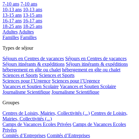
7-10 ans
7-10 ans
10-13 ans
10-13 ans
13-15 ans
13-15 ans
16-17 ans
16-17 ans
18-25 ans
18-25 ans
Adultes
Adultes
Familles
Familles
Types de séjour
Séjours en Centres de vacances
Séjours en Centres de vacances
Séjours itinérants & expéditions
Séjours itinérants & expéditions
hébergement en gîte ou chalet
hébergement en gîte ou chalet
Sciences et Sports
Sciences et Sports
Sciences pour l’Urgence
Sciences pour l’Urgence
Vacances et Soutien Scolaire
Vacances et Soutien Scolaire
Journalisme Scientifique
Journalisme Scientifique
Groupes
Centres de Loisirs, Mairies, Collectivités (...)
Centres de Loisirs,
Mairies, Collectivités (...)
Camps de Vacances Ecoles Privées
Camps de Vacances Ecoles
Privées
Comités d’Entreprises
Comités d’Entreprises