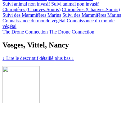
Suivi animal non invasif
Suivi animal non invasif
Chiroptères (Chauves-Souris)
Chiroptères (Chauves-Souris)
Suivi des Mammifères Marins
Suivi des Mammifères Marins
Connaissance du monde végétal
Connaissance du monde
végétal
The Drone Connection
The Drone Connection
Vosges, Vittel, Nancy
↓ Lire le descriptif détaillé plus bas ↓