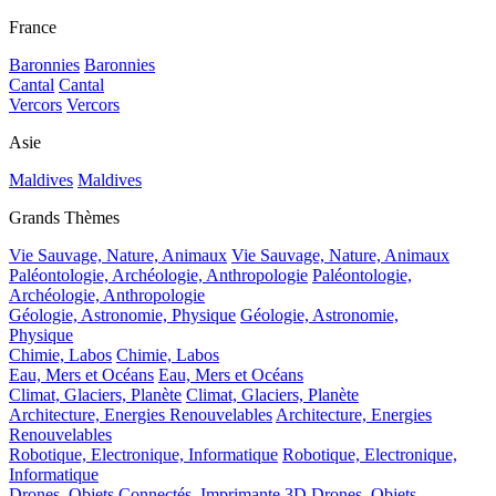
France
Baronnies
Baronnies
Cantal
Cantal
Vercors
Vercors
Asie
Maldives
Maldives
Grands Thèmes
Vie Sauvage, Nature, Animaux
Vie Sauvage, Nature, Animaux
Paléontologie, Archéologie, Anthropologie
Paléontologie,
Archéologie, Anthropologie
Géologie, Astronomie, Physique
Géologie, Astronomie,
Physique
Chimie, Labos
Chimie, Labos
Eau, Mers et Océans
Eau, Mers et Océans
Climat, Glaciers, Planète
Climat, Glaciers, Planète
Architecture, Energies Renouvelables
Architecture, Energies
Renouvelables
Robotique, Electronique, Informatique
Robotique, Electronique,
Informatique
Drones, Objets Connectés, Imprimante 3D
Drones, Objets