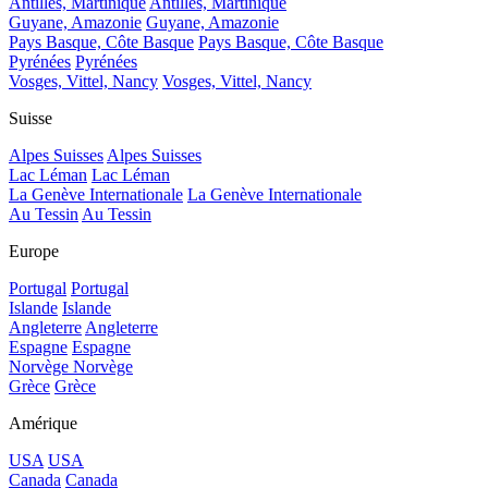
Antilles, Martinique
Antilles, Martinique
Guyane, Amazonie
Guyane, Amazonie
Pays Basque, Côte Basque
Pays Basque, Côte Basque
Pyrénées
Pyrénées
Vosges, Vittel, Nancy
Vosges, Vittel, Nancy
Suisse
Alpes Suisses
Alpes Suisses
Lac Léman
Lac Léman
La Genève Internationale
La Genève Internationale
Au Tessin
Au Tessin
Europe
Portugal
Portugal
Islande
Islande
Angleterre
Angleterre
Espagne
Espagne
Norvège
Norvège
Grèce
Grèce
Amérique
USA
USA
Canada
Canada