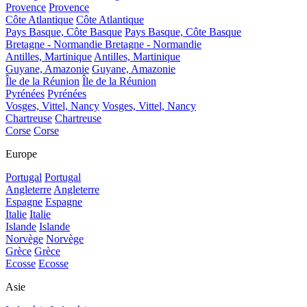
Provence
Provence
Côte Atlantique
Côte Atlantique
Pays Basque, Côte Basque
Pays Basque, Côte Basque
Bretagne - Normandie
Bretagne - Normandie
Antilles, Martinique
Antilles, Martinique
Guyane, Amazonie
Guyane, Amazonie
Île de la Réunion
Île de la Réunion
Pyrénées
Pyrénées
Vosges, Vittel, Nancy
Vosges, Vittel, Nancy
Chartreuse
Chartreuse
Corse
Corse
Europe
Portugal
Portugal
Angleterre
Angleterre
Espagne
Espagne
Italie
Italie
Islande
Islande
Norvège
Norvège
Grèce
Grèce
Ecosse
Ecosse
Asie