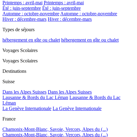
Printemps : avril-mai
Printemps : avril-mai
Été : juin-septembre
Été : juin-septembre
Automne : octobre-novembre
Automne : octobre-novembre
Hiver : décembre-mars
Hiver : décembre-mars
Types de séjours
hébergement en gîte ou chalet
hébergement en gîte ou chalet
Voyages Scolaires
Voyages Scolaires
Destinations
Suisse
Dans les Alpes Suisses
Dans les Alpes Suisses
Lausanne & Bords du Lac Léman
Lausanne & Bords du Lac
Léman
La Genève Internationale
La Genève Internationale
France
Chamonix-Mont-Blanc, Savoie, Vercors, Alpes du (...)
Chamonix-Mont-Blanc, Savoie, Vercors, Alpes du (...)