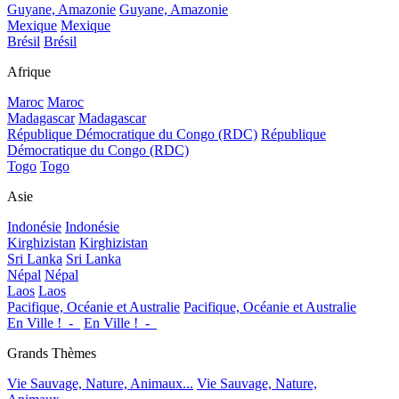
Guyane, Amazonie
Guyane, Amazonie
Mexique
Mexique
Brésil
Brésil
Afrique
Maroc
Maroc
Madagascar
Madagascar
République Démocratique du Congo (RDC)
République
Démocratique du Congo (RDC)
Togo
Togo
Asie
Indonésie
Indonésie
Kirghizistan
Kirghizistan
Sri Lanka
Sri Lanka
Népal
Népal
Laos
Laos
Pacifique, Océanie et Australie
Pacifique, Océanie et Australie
En Ville !_-_
En Ville !_-_
Grands Thèmes
Vie Sauvage, Nature, Animaux...
Vie Sauvage, Nature,