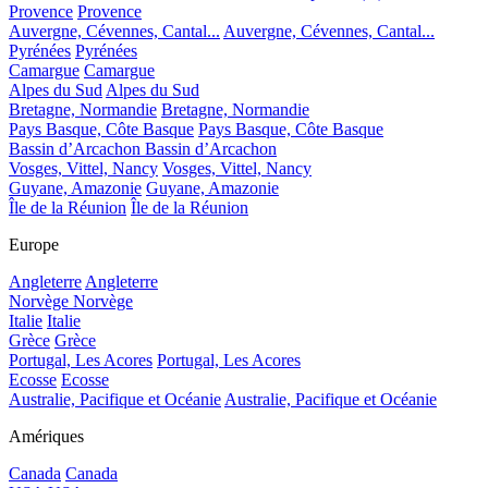
Provence
Provence
Auvergne, Cévennes, Cantal...
Auvergne, Cévennes, Cantal...
Pyrénées
Pyrénées
Camargue
Camargue
Alpes du Sud
Alpes du Sud
Bretagne, Normandie
Bretagne, Normandie
Pays Basque, Côte Basque
Pays Basque, Côte Basque
Bassin d’Arcachon
Bassin d’Arcachon
Vosges, Vittel, Nancy
Vosges, Vittel, Nancy
Guyane, Amazonie
Guyane, Amazonie
Île de la Réunion
Île de la Réunion
Europe
Angleterre
Angleterre
Norvège
Norvège
Italie
Italie
Grèce
Grèce
Portugal, Les Acores
Portugal, Les Acores
Ecosse
Ecosse
Australie, Pacifique et Océanie
Australie, Pacifique et Océanie
Amériques
Canada
Canada