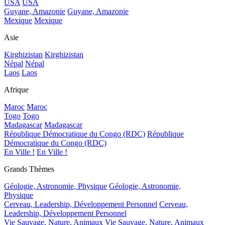
USA
USA
Guyane, Amazonie
Guyane, Amazonie
Mexique
Mexique
Asie
Kirghizistan
Kirghizistan
Népal
Népal
Laos
Laos
Afrique
Maroc
Maroc
Togo
Togo
Madagascar
Madagascar
République Démocratique du Congo (RDC)
République
Démocratique du Congo (RDC)
En Ville !
En Ville !
Grands Thèmes
Géologie, Astronomie, Physique
Géologie, Astronomie,
Physique
Cerveau, Leadership, Développement Personnel
Cerveau,
Leadership, Développement Personnel
Vie Sauvage, Nature, Animaux
Vie Sauvage, Nature, Animaux