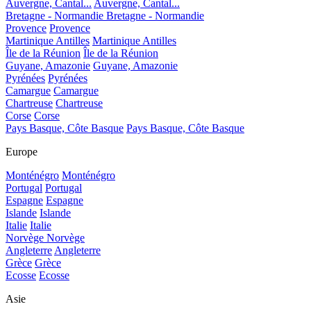
Auvergne, Cantal...
Auvergne, Cantal...
Bretagne - Normandie
Bretagne - Normandie
Provence
Provence
Martinique Antilles
Martinique Antilles
Île de la Réunion
Île de la Réunion
Guyane, Amazonie
Guyane, Amazonie
Pyrénées
Pyrénées
Camargue
Camargue
Chartreuse
Chartreuse
Corse
Corse
Pays Basque, Côte Basque
Pays Basque, Côte Basque
Europe
Monténégro
Monténégro
Portugal
Portugal
Espagne
Espagne
Islande
Islande
Italie
Italie
Norvège
Norvège
Angleterre
Angleterre
Grèce
Grèce
Ecosse
Ecosse
Asie