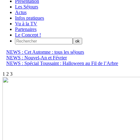
Présentation
Les Séjours
Actus
Infos pratiques
Vu à la TV
Partenaires
Le Concept !
NEWS : Cet Automne : tous les séjours
NEWS : Nouvel-An et Février
NEWS : Spécial Toussaint : Halloween au Fil de l’Arbre
1
2
3