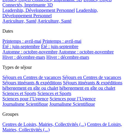
Connectés, Imprimante 3D
Leadership, Développement Personnel
Leadership,
Développement Personnel
Agriculture, Santé
Agriculture, Santé
Dates
Printemps : avril-mai
Printemps : avril-mai
Été : juin-septembre
Été : juin-septembre
Automne : octobre-novembre
Automne : octobre-novembre
Hiver : décembre-mars
Hiver : décembre-mars
Types de séjour
Séjours en Centres de vacances
Séjours en Centres de vacances
Séjours itinérants & expéditions
Séjours itinérants & expéditions
hébergement en gîte ou chalet
hébergement en gîte ou chalet
Sciences et Sports
Sciences et Sports
Sciences pour l’Urgence
Sciences pour l’Urgence
Journalisme Scientifique
Journalisme Scientifique
Groupes
Centres de Loisirs, Mairies, Collectivités (...)
Centres de Loisirs,
Mairies, Collectivités (...)