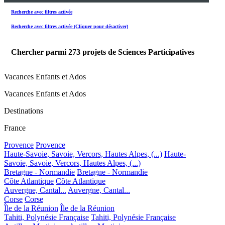
Recherche avec filtres activée
Recherche avec filtres activée (Cliquer pour désactiver)
Chercher parmi
273
projets de Sciences Participatives
Vacances Enfants et Ados
Vacances Enfants et Ados
Destinations
France
Provence
Provence
Haute-Savoie, Savoie, Vercors, Hautes Alpes, (...)
Haute-
Savoie, Savoie, Vercors, Hautes Alpes, (...)
Bretagne - Normandie
Bretagne - Normandie
Côte Atlantique
Côte Atlantique
Auvergne, Cantal...
Auvergne, Cantal...
Corse
Corse
Île de la Réunion
Île de la Réunion
Tahiti, Polynésie Française
Tahiti, Polynésie Française