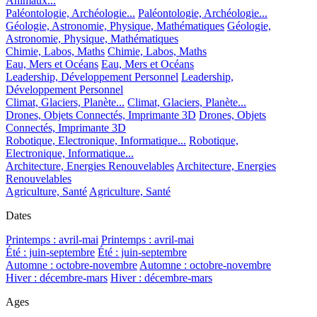
Animaux...
Paléontologie, Archéologie...
Paléontologie, Archéologie...
Géologie, Astronomie, Physique, Mathématiques
Géologie,
Astronomie, Physique, Mathématiques
Chimie, Labos, Maths
Chimie, Labos, Maths
Eau, Mers et Océans
Eau, Mers et Océans
Leadership, Développement Personnel
Leadership,
Développement Personnel
Climat, Glaciers, Planète...
Climat, Glaciers, Planète...
Drones, Objets Connectés, Imprimante 3D
Drones, Objets
Connectés, Imprimante 3D
Robotique, Electronique, Informatique...
Robotique,
Electronique, Informatique...
Architecture, Energies Renouvelables
Architecture, Energies
Renouvelables
Agriculture, Santé
Agriculture, Santé
Dates
Printemps : avril-mai
Printemps : avril-mai
Été : juin-septembre
Été : juin-septembre
Automne : octobre-novembre
Automne : octobre-novembre
Hiver : décembre-mars
Hiver : décembre-mars
Ages