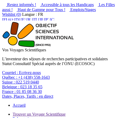
Restez informés !
Accessible à tous les Handicaps
Les Filles
aussi !
Haut de Gamme pour Tous !
Emplois/Stages
Wishlist (
0
)
Langue : FR
Vos Voyages Scientifiques
L’inventeur des séjours de recherches participatives et solidaires
Statut Consultatif Spécial auprès de l’ONU (ECOSOC)
Courriel :
Ecrivez-nous
Québec :
+1 (438) 558-1643
Suisse :
022 519 0440
Belgique :
023 18 35 65
France :
01 85 08 36 30
Dates, Places, Tarifs :
en direct
Accueil
Trouver un Voyage Scientifique