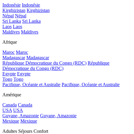
Indonésie
Indonésie
Kirghizistan
Kirghizistan
Népal
Népal
Sri Lanka
Sri Lanka
Laos
Laos
Maldives
Maldives
Afrique
Maroc
Maroc
Madagascar
Madagascar
République Démocratique du Congo (RDC)
République
Démocratique du Congo (RDC)
Egypte
Egypte
Togo
Togo
Pacifique, Océanie et Australie
Pacifique, Océanie et Australie
Amérique
Canada
Canada
USA
USA
Guyane, Amazonie
Guyane, Amazonie
Mexique
Mexique
Adultes Séjours Confort