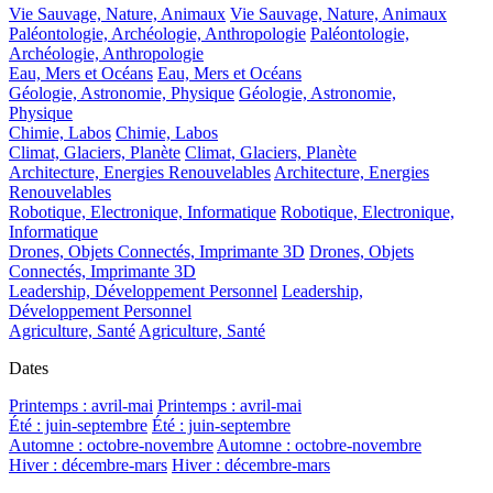
Vie Sauvage, Nature, Animaux
Vie Sauvage, Nature, Animaux
Paléontologie, Archéologie, Anthropologie
Paléontologie,
Archéologie, Anthropologie
Eau, Mers et Océans
Eau, Mers et Océans
Géologie, Astronomie, Physique
Géologie, Astronomie,
Physique
Chimie, Labos
Chimie, Labos
Climat, Glaciers, Planète
Climat, Glaciers, Planète
Architecture, Energies Renouvelables
Architecture, Energies
Renouvelables
Robotique, Electronique, Informatique
Robotique, Electronique,
Informatique
Drones, Objets Connectés, Imprimante 3D
Drones, Objets
Connectés, Imprimante 3D
Leadership, Développement Personnel
Leadership,
Développement Personnel
Agriculture, Santé
Agriculture, Santé
Dates
Printemps : avril-mai
Printemps : avril-mai
Été : juin-septembre
Été : juin-septembre
Automne : octobre-novembre
Automne : octobre-novembre
Hiver : décembre-mars
Hiver : décembre-mars