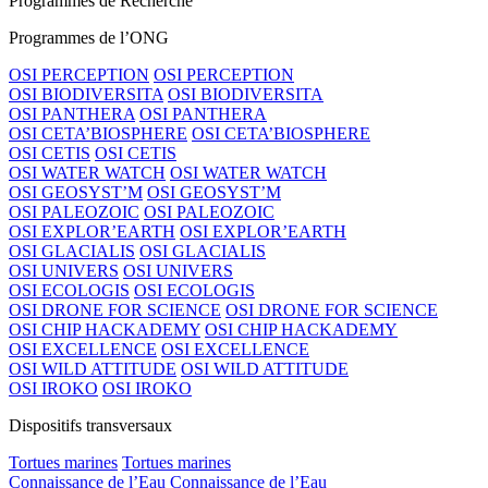
Programmes de Recherche
Programmes de l’ONG
OSI PERCEPTION
OSI PERCEPTION
OSI BIODIVERSITA
OSI BIODIVERSITA
OSI PANTHERA
OSI PANTHERA
OSI CETA’BIOSPHERE
OSI CETA’BIOSPHERE
OSI CETIS
OSI CETIS
OSI WATER WATCH
OSI WATER WATCH
OSI GEOSYST’M
OSI GEOSYST’M
OSI PALEOZOIC
OSI PALEOZOIC
OSI EXPLOR’EARTH
OSI EXPLOR’EARTH
OSI GLACIALIS
OSI GLACIALIS
OSI UNIVERS
OSI UNIVERS
OSI ECOLOGIS
OSI ECOLOGIS
OSI DRONE FOR SCIENCE
OSI DRONE FOR SCIENCE
OSI CHIP HACKADEMY
OSI CHIP HACKADEMY
OSI EXCELLENCE
OSI EXCELLENCE
OSI WILD ATTITUDE
OSI WILD ATTITUDE
OSI IROKO
OSI IROKO
Dispositifs transversaux
Tortues marines
Tortues marines
Connaissance de l’Eau
Connaissance de l’Eau