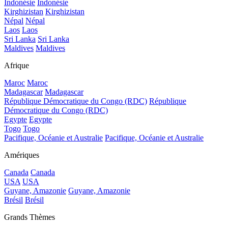
Indonésie
Indonésie
Kirghizistan
Kirghizistan
Népal
Népal
Laos
Laos
Sri Lanka
Sri Lanka
Maldives
Maldives
Afrique
Maroc
Maroc
Madagascar
Madagascar
République Démocratique du Congo (RDC)
République
Démocratique du Congo (RDC)
Egypte
Egypte
Togo
Togo
Pacifique, Océanie et Australie
Pacifique, Océanie et Australie
Amériques
Canada
Canada
USA
USA
Guyane, Amazonie
Guyane, Amazonie
Brésil
Brésil
Grands Thèmes