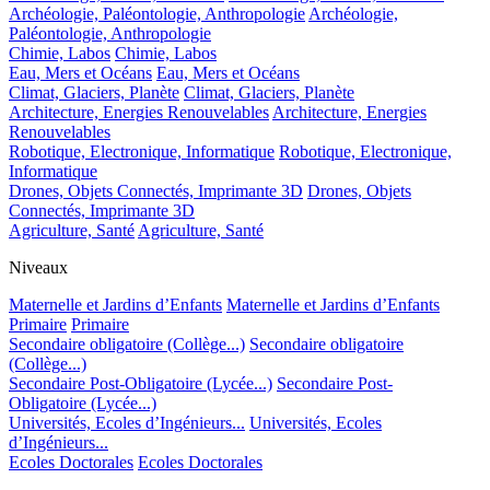
Archéologie, Paléontologie, Anthropologie
Archéologie,
Paléontologie, Anthropologie
Chimie, Labos
Chimie, Labos
Eau, Mers et Océans
Eau, Mers et Océans
Climat, Glaciers, Planète
Climat, Glaciers, Planète
Architecture, Energies Renouvelables
Architecture, Energies
Renouvelables
Robotique, Electronique, Informatique
Robotique, Electronique,
Informatique
Drones, Objets Connectés, Imprimante 3D
Drones, Objets
Connectés, Imprimante 3D
Agriculture, Santé
Agriculture, Santé
Niveaux
Maternelle et Jardins d’Enfants
Maternelle et Jardins d’Enfants
Primaire
Primaire
Secondaire obligatoire (Collège...)
Secondaire obligatoire
(Collège...)
Secondaire Post-Obligatoire (Lycée...)
Secondaire Post-
Obligatoire (Lycée...)
Universités, Ecoles d’Ingénieurs...
Universités, Ecoles
d’Ingénieurs...
Ecoles Doctorales
Ecoles Doctorales