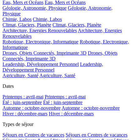
Eau, Mers et Océans
Eau, Mers et Océans
Géologie, Astronomie, Physique
Géologie, Astronomie,
Physique
Chimie, Labos
Chimie, Labos
Climat, Glaciers, Planète
Climat, Glaciers, Planète
Architecture, Energies Renouvelables
Architecture, Energies
Renouvelables
Robotique, Electronique, Informatique
Robotique, Electronique,
Informatique
Drones, Objets Connectés, Imprimante 3D
Drones, Objets
Connectés, Imprimante 3D
Leadership, Développement Personnel
Leadership,
Développement Personnel
Agriculture, Santé
Agriculture, Santé
Dates
Printemps : avril-mai
Printemps : avril-mai
Été : juin-septembre
Été : juin-septembre
Automne : octobre-novembre
Automne : octobre-novembre
Hiver : décembre-mars
Hiver : décembre-mars
Types de séjour
Séjours en Centres de vacances
Séjours en Centres de vacances