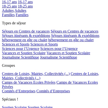
16-17 ans
16-17 ans
18-25 ans
18-25 ans
Adultes
Adultes
Familles
Familles
Types de séjour
Séjours en Centres de vacances
Séjours en Centres de vacances
Séjours itinérants & expéditions
Séjours itinérants & expéditions
hébergement en gîte ou chalet
hébergement en gîte ou chalet
Sciences et Sports
Sciences et Sports
Sciences pour l’Urgence
Sciences pour l’Urgence
Vacances et Soutien Scolaire
Vacances et Soutien Scolaire
Journalisme Scientifique
Journalisme Scientifique
Groupes
Centres de Loisirs, Mairies, Collectivités (...)
Centres de Loisirs,
Mairies, Collectivités (...)
Camps de Vacances Ecoles Privées
Camps de Vacances Ecoles
Privées
Comités d’Entreprises
Comités d’Entreprises
Spéciaux !
Soutien Scolaire
Soutien Scolaire