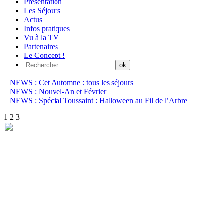
Présentation
Les Séjours
Actus
Infos pratiques
Vu à la TV
Partenaires
Le Concept !
NEWS : Cet Automne : tous les séjours
NEWS : Nouvel-An et Février
NEWS : Spécial Toussaint : Halloween au Fil de l’Arbre
1
2
3