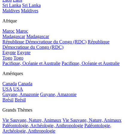
Sri Lanka
Sri Lanka
Maldives
Maldives
Afrique
Maroc
Maroc
Madagascar
Madagascar
République Démocratique du Congo (RDC)
République
Démocratique du Congo (RDC)
Egypte
Egypte
Togo
Togo
Pacifique, Océanie et Australie
Pacifique, Océanie et Australie
Amériques
Canada
Canada
USA
USA
Guyane, Amazonie
Guyane, Amazonie
Brésil
Brésil
Grands Thèmes
Vie Sauvage, Nature, Animaux
Vie Sauvage, Nature, Animaux
Paléontologie, Archéologie, Anthropologie
Paléontologie,
Archéologie, Anthropologie