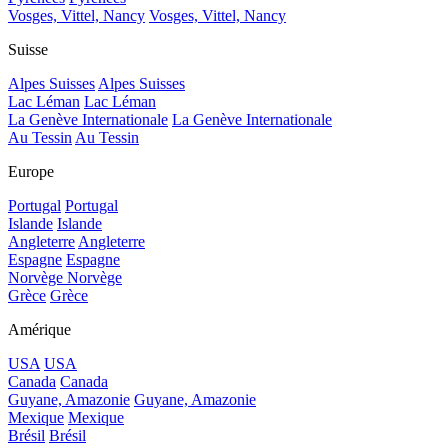
Vosges, Vittel, Nancy
Vosges, Vittel, Nancy
Suisse
Alpes Suisses
Alpes Suisses
Lac Léman
Lac Léman
La Genève Internationale
La Genève Internationale
Au Tessin
Au Tessin
Europe
Portugal
Portugal
Islande
Islande
Angleterre
Angleterre
Espagne
Espagne
Norvège
Norvège
Grèce
Grèce
Amérique
USA
USA
Canada
Canada
Guyane, Amazonie
Guyane, Amazonie
Mexique
Mexique
Brésil
Brésil