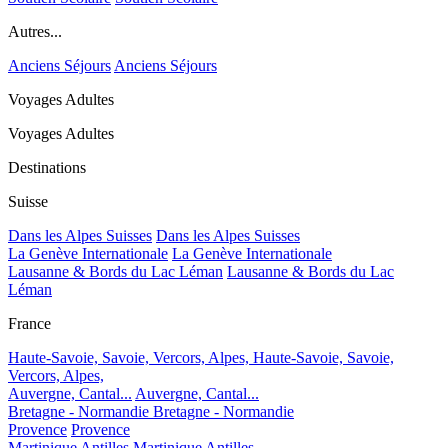
Autres...
Anciens Séjours
Anciens Séjours
Voyages Adultes
Voyages Adultes
Destinations
Suisse
Dans les Alpes Suisses
Dans les Alpes Suisses
La Genève Internationale
La Genève Internationale
Lausanne & Bords du Lac Léman
Lausanne & Bords du Lac
Léman
France
Haute-Savoie, Savoie, Vercors, Alpes,
Haute-Savoie, Savoie,
Vercors, Alpes,
Auvergne, Cantal...
Auvergne, Cantal...
Bretagne - Normandie
Bretagne - Normandie
Provence
Provence
Martinique Antilles
Martinique Antilles