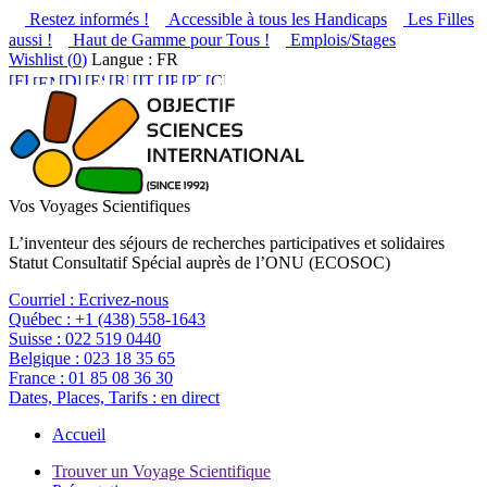
Restez informés !
Accessible à tous les Handicaps
Les Filles
aussi !
Haut de Gamme pour Tous !
Emplois/Stages
Wishlist (
0
)
Langue : FR
Vos Voyages Scientifiques
L’inventeur des séjours de recherches participatives et solidaires
Statut Consultatif Spécial auprès de l’ONU (ECOSOC)
Courriel :
Ecrivez-nous
Québec :
+1 (438) 558-1643
Suisse :
022 519 0440
Belgique :
023 18 35 65
France :
01 85 08 36 30
Dates, Places, Tarifs :
en direct
Accueil
Trouver un Voyage Scientifique