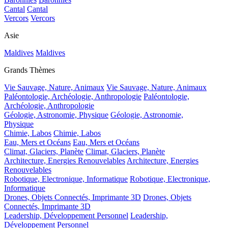
Cantal
Cantal
Vercors
Vercors
Asie
Maldives
Maldives
Grands Thèmes
Vie Sauvage, Nature, Animaux
Vie Sauvage, Nature, Animaux
Paléontologie, Archéologie, Anthropologie
Paléontologie,
Archéologie, Anthropologie
Géologie, Astronomie, Physique
Géologie, Astronomie,
Physique
Chimie, Labos
Chimie, Labos
Eau, Mers et Océans
Eau, Mers et Océans
Climat, Glaciers, Planète
Climat, Glaciers, Planète
Architecture, Energies Renouvelables
Architecture, Energies
Renouvelables
Robotique, Electronique, Informatique
Robotique, Electronique,
Informatique
Drones, Objets Connectés, Imprimante 3D
Drones, Objets
Connectés, Imprimante 3D
Leadership, Développement Personnel
Leadership,
Développement Personnel