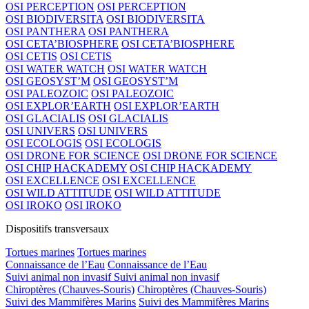
OSI PERCEPTION
OSI PERCEPTION
OSI BIODIVERSITA
OSI BIODIVERSITA
OSI PANTHERA
OSI PANTHERA
OSI CETA’BIOSPHERE
OSI CETA’BIOSPHERE
OSI CETIS
OSI CETIS
OSI WATER WATCH
OSI WATER WATCH
OSI GEOSYST’M
OSI GEOSYST’M
OSI PALEOZOIC
OSI PALEOZOIC
OSI EXPLOR’EARTH
OSI EXPLOR’EARTH
OSI GLACIALIS
OSI GLACIALIS
OSI UNIVERS
OSI UNIVERS
OSI ECOLOGIS
OSI ECOLOGIS
OSI DRONE FOR SCIENCE
OSI DRONE FOR SCIENCE
OSI CHIP HACKADEMY
OSI CHIP HACKADEMY
OSI EXCELLENCE
OSI EXCELLENCE
OSI WILD ATTITUDE
OSI WILD ATTITUDE
OSI IROKO
OSI IROKO
Dispositifs transversaux
Tortues marines
Tortues marines
Connaissance de l’Eau
Connaissance de l’Eau
Suivi animal non invasif
Suivi animal non invasif
Chiroptères (Chauves-Souris)
Chiroptères (Chauves-Souris)
Suivi des Mammifères Marins
Suivi des Mammifères Marins