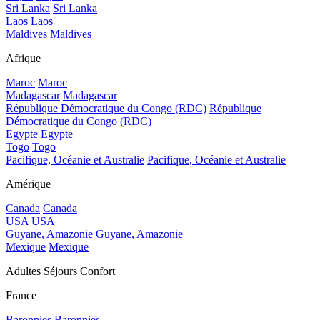
Sri Lanka
Sri Lanka
Laos
Laos
Maldives
Maldives
Afrique
Maroc
Maroc
Madagascar
Madagascar
République Démocratique du Congo (RDC)
République
Démocratique du Congo (RDC)
Egypte
Egypte
Togo
Togo
Pacifique, Océanie et Australie
Pacifique, Océanie et Australie
Amérique
Canada
Canada
USA
USA
Guyane, Amazonie
Guyane, Amazonie
Mexique
Mexique
Adultes Séjours Confort
France
Baronnies
Baronnies