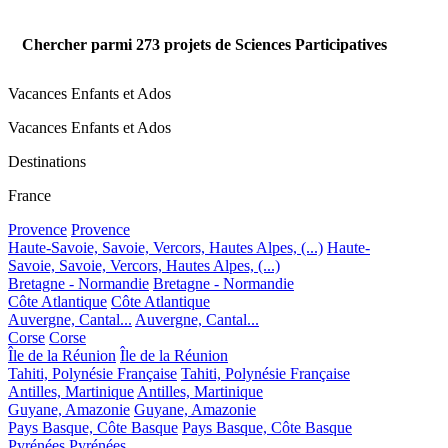
Chercher parmi
273
projets de Sciences Participatives
Vacances Enfants et Ados
Vacances Enfants et Ados
Destinations
France
Provence
Provence
Haute-Savoie, Savoie, Vercors, Hautes Alpes, (...)
Haute-
Savoie, Savoie, Vercors, Hautes Alpes, (...)
Bretagne - Normandie
Bretagne - Normandie
Côte Atlantique
Côte Atlantique
Auvergne, Cantal...
Auvergne, Cantal...
Corse
Corse
Île de la Réunion
Île de la Réunion
Tahiti, Polynésie Française
Tahiti, Polynésie Française
Antilles, Martinique
Antilles, Martinique
Guyane, Amazonie
Guyane, Amazonie
Pays Basque, Côte Basque
Pays Basque, Côte Basque
Pyrénées
Pyrénées