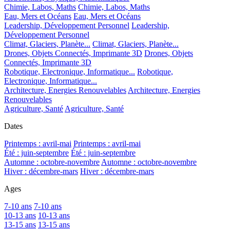
Chimie, Labos, Maths
Chimie, Labos, Maths
Eau, Mers et Océans
Eau, Mers et Océans
Leadership, Développement Personnel
Leadership,
Développement Personnel
Climat, Glaciers, Planète...
Climat, Glaciers, Planète...
Drones, Objets Connectés, Imprimante 3D
Drones, Objets
Connectés, Imprimante 3D
Robotique, Electronique, Informatique...
Robotique,
Electronique, Informatique...
Architecture, Energies Renouvelables
Architecture, Energies
Renouvelables
Agriculture, Santé
Agriculture, Santé
Dates
Printemps : avril-mai
Printemps : avril-mai
Été : juin-septembre
Été : juin-septembre
Automne : octobre-novembre
Automne : octobre-novembre
Hiver : décembre-mars
Hiver : décembre-mars
Ages
7-10 ans
7-10 ans
10-13 ans
10-13 ans
13-15 ans
13-15 ans