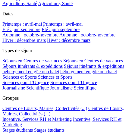
Agriculture, Santé
Agriculture, Santé
Dates
Printemps : avril-mai
Printemps : avril-mai
Été : juin-septembre
Été : juin-septembre
Automne : octobre-novembre
Automne : octobre-novembre
Hiver : décembre-mars
Hiver : décembre-mars
Types de séjour
Séjours en Centres de vacances
Séjours en Centres de vacances
Séjours itinérants & expéditions
Séjours itinérants & expéditions
hébergement en gîte ou chalet
hébergement en gîte ou chalet
Sciences et Sports
Sciences et Sports
Sciences pour l’Urgence
Sciences pour l’Urgence
Journalisme Scientifique
Journalisme Scientifique
Groupes
Centres de Loisirs, Mairies, Collectivités (...)
Centres de Loisirs,
Mairies, Collectivités (...)
Incentive, Services RH et Marketing
Incentive, Services RH et
Marketing
Stages étudiants
Stages étudiants