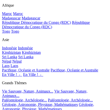
Afrique
Maroc
Maroc
Madagascar
Madagascar
République Démocratique du Congo (RDC)
République
Démocratique du Congo (RDC)
Togo
Togo
Asie
Indonésie
Indonésie
Kirghizistan
Kirghizistan
Sri Lanka
Sri Lanka
Népal
Népal
Laos
Laos
Pacifique, Océanie et Australie
Pacifique, Océanie et Australie
En Ville !_-_
En Ville !_-_
Grands Thèmes
Vie Sauvage, Nature, Animaux...
Vie Sauvage, Nature,
Animaux...
Paléontologie, Archéologie...
Paléontologie, Archéologie...
Géologie, Astronomie, Physique, Mathématiques
Géologie,
Astronomie, Physique, Mathématiques