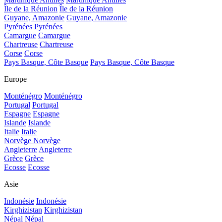
Île de la Réunion
Île de la Réunion
Guyane, Amazonie
Guyane, Amazonie
Pyrénées
Pyrénées
Camargue
Camargue
Chartreuse
Chartreuse
Corse
Corse
Pays Basque, Côte Basque
Pays Basque, Côte Basque
Europe
Monténégro
Monténégro
Portugal
Portugal
Espagne
Espagne
Islande
Islande
Italie
Italie
Norvège
Norvège
Angleterre
Angleterre
Grèce
Grèce
Ecosse
Ecosse
Asie
Indonésie
Indonésie
Kirghizistan
Kirghizistan
Népal
Népal