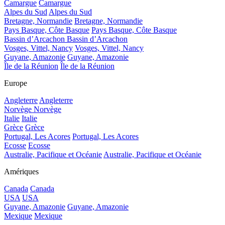
Camargue
Camargue
Alpes du Sud
Alpes du Sud
Bretagne, Normandie
Bretagne, Normandie
Pays Basque, Côte Basque
Pays Basque, Côte Basque
Bassin d’Arcachon
Bassin d’Arcachon
Vosges, Vittel, Nancy
Vosges, Vittel, Nancy
Guyane, Amazonie
Guyane, Amazonie
Île de la Réunion
Île de la Réunion
Europe
Angleterre
Angleterre
Norvège
Norvège
Italie
Italie
Grèce
Grèce
Portugal, Les Acores
Portugal, Les Acores
Ecosse
Ecosse
Australie, Pacifique et Océanie
Australie, Pacifique et Océanie
Amériques
Canada
Canada
USA
USA
Guyane, Amazonie
Guyane, Amazonie
Mexique
Mexique