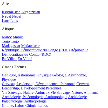
Asie
Kirghizistan
Kirghizistan
Népal
Népal
Laos
Laos
Afrique
Maroc
Maroc
Togo
Togo
Madagascar
Madagascar
République Démocratique du Congo (RDC)
République
Démocratique du Congo (RDC)
En Ville !
En Ville !
Grands Thèmes
Géologie, Astronomie, Physique
Géologie, Astronomie,
Physique
Cerveau, Leadership, Développement Personnel
Cerveau,
Leadership, Développement Personnel
Vie Sauvage, Nature, Animaux
Vie Sauvage, Nature, Animaux
Archéologie, Paléontologie, Anthropologie
Archéologie,
Paléontologie, Anthropologie
Chimie, Labos
Chimie, Labos