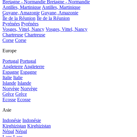
Bretagne - Normandie
Bretagne - Normandie
Antilles, Martinique
Antilles, Martinique
Guyane, Amazonie
Guyane, Amazonie
Île de la Réunion
Île de la Réunion
Pyrénées
Pyrénées
Vosges, Vittel, Nancy
Vosges, Vittel, Nancy
Chartreuse
Chartreuse
Corse
Corse
Europe
Portugal
Portugal
Angleterre
Angleterre
Espagne
Espagne
Italie
Italie
Islande
Islande
Norvège
Norvège
Grèce
Grèce
Ecosse
Ecosse
Asie
Indonésie
Indonésie
Kirghizistan
Kirghizistan
Népal
Népal
Laos
Laos