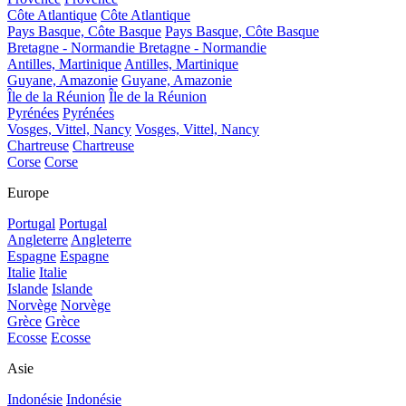
Côte Atlantique
Côte Atlantique
Pays Basque, Côte Basque
Pays Basque, Côte Basque
Bretagne - Normandie
Bretagne - Normandie
Antilles, Martinique
Antilles, Martinique
Guyane, Amazonie
Guyane, Amazonie
Île de la Réunion
Île de la Réunion
Pyrénées
Pyrénées
Vosges, Vittel, Nancy
Vosges, Vittel, Nancy
Chartreuse
Chartreuse
Corse
Corse
Europe
Portugal
Portugal
Angleterre
Angleterre
Espagne
Espagne
Italie
Italie
Islande
Islande
Norvège
Norvège
Grèce
Grèce
Ecosse
Ecosse
Asie
Indonésie
Indonésie