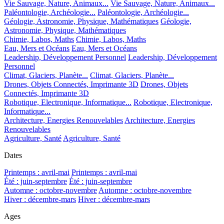
Vie Sauvage, Nature, Animaux...
Vie Sauvage, Nature, Animaux...
Paléontologie, Archéologie...
Paléontologie, Archéologie...
Géologie, Astronomie, Physique, Mathématiques
Géologie,
Astronomie, Physique, Mathématiques
Chimie, Labos, Maths
Chimie, Labos, Maths
Eau, Mers et Océans
Eau, Mers et Océans
Leadership, Développement Personnel
Leadership, Développement
Personnel
Climat, Glaciers, Planète...
Climat, Glaciers, Planète...
Drones, Objets Connectés, Imprimante 3D
Drones, Objets
Connectés, Imprimante 3D
Robotique, Electronique, Informatique...
Robotique, Electronique,
Informatique...
Architecture, Energies Renouvelables
Architecture, Energies
Renouvelables
Agriculture, Santé
Agriculture, Santé
Dates
Printemps : avril-mai
Printemps : avril-mai
Été : juin-septembre
Été : juin-septembre
Automne : octobre-novembre
Automne : octobre-novembre
Hiver : décembre-mars
Hiver : décembre-mars
Ages