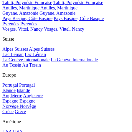
Tahiti, Polynésie Française
Tahiti, Polynésie Française
Antilles, Martinique
Antilles, Martinique
Guyane, Amazonie
Guyane, Amazonie
Pays Basque, Côte Basque
Pays Basque, Côte Basque
Pyrénées
Pyrénées
Vosges, Vittel, Nancy
Vosges, Vittel, Nancy
Suisse
Alpes Suisses
Alpes Suisses
Lac Léman
Lac Léman
La Genève Internationale
La Genève Internationale
Au Tessin
Au Tessin
Europe
Portugal
Portugal
Islande
Islande
Angleterre
Angleterre
Espagne
Espagne
Norvège
Norvège
Grèce
Grèce
Amérique
USA
USA