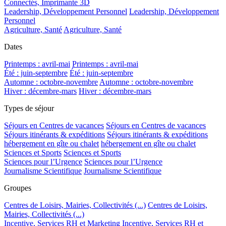
Connectés, Imprimante 3D
Leadership, Développement Personnel
Leadership, Développement
Personnel
Agriculture, Santé
Agriculture, Santé
Dates
Printemps : avril-mai
Printemps : avril-mai
Été : juin-septembre
Été : juin-septembre
Automne : octobre-novembre
Automne : octobre-novembre
Hiver : décembre-mars
Hiver : décembre-mars
Types de séjour
Séjours en Centres de vacances
Séjours en Centres de vacances
Séjours itinérants & expéditions
Séjours itinérants & expéditions
hébergement en gîte ou chalet
hébergement en gîte ou chalet
Sciences et Sports
Sciences et Sports
Sciences pour l’Urgence
Sciences pour l’Urgence
Journalisme Scientifique
Journalisme Scientifique
Groupes
Centres de Loisirs, Mairies, Collectivités (...)
Centres de Loisirs,
Mairies, Collectivités (...)
Incentive, Services RH et Marketing
Incentive, Services RH et