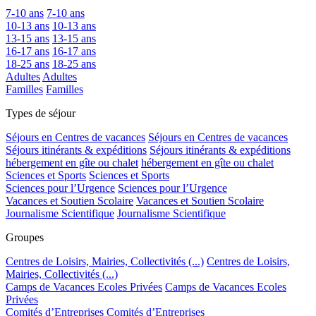
7-10 ans
7-10 ans
10-13 ans
10-13 ans
13-15 ans
13-15 ans
16-17 ans
16-17 ans
18-25 ans
18-25 ans
Adultes
Adultes
Familles
Familles
Types de séjour
Séjours en Centres de vacances
Séjours en Centres de vacances
Séjours itinérants & expéditions
Séjours itinérants & expéditions
hébergement en gîte ou chalet
hébergement en gîte ou chalet
Sciences et Sports
Sciences et Sports
Sciences pour l’Urgence
Sciences pour l’Urgence
Vacances et Soutien Scolaire
Vacances et Soutien Scolaire
Journalisme Scientifique
Journalisme Scientifique
Groupes
Centres de Loisirs, Mairies, Collectivités (...)
Centres de Loisirs,
Mairies, Collectivités (...)
Camps de Vacances Ecoles Privées
Camps de Vacances Ecoles
Privées
Comités d’Entreprises
Comités d’Entreprises