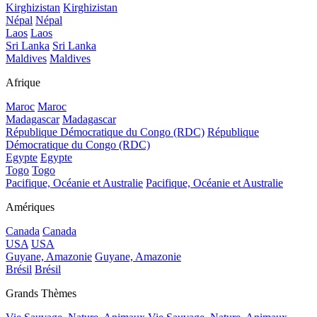
Kirghizistan
Kirghizistan
Népal
Népal
Laos
Laos
Sri Lanka
Sri Lanka
Maldives
Maldives
Afrique
Maroc
Maroc
Madagascar
Madagascar
République Démocratique du Congo (RDC)
République
Démocratique du Congo (RDC)
Egypte
Egypte
Togo
Togo
Pacifique, Océanie et Australie
Pacifique, Océanie et Australie
Amériques
Canada
Canada
USA
USA
Guyane, Amazonie
Guyane, Amazonie
Brésil
Brésil
Grands Thèmes