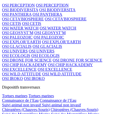
OSI PERCEPTION
OSI PERCEPTION
OSI BIODIVERSITA
OSI BIODIVERSITA
OSI PANTHERA
OSI PANTHERA
OSI CETA’BIOSPHERE
OSI CETA’BIOSPHERE
OSI CETIS
OSI CETIS
OSI WATER WATCH
OSI WATER WATCH
OSI GEOSYST’M
OSI GEOSYST’M
OSI PALEOZOIC
OSI PALEOZOIC
OSI EXPLOR’EARTH
OSI EXPLOR’EARTH
OSI GLACIALIS
OSI GLACIALIS
OSI UNIVERS
OSI UNIVERS
OSI ECOLOGIS
OSI ECOLOGIS
OSI DRONE FOR SCIENCE
OSI DRONE FOR SCIENCE
OSI CHIP HACKADEMY
OSI CHIP HACKADEMY
OSI EXCELLENCE
OSI EXCELLENCE
OSI WILD ATTITUDE
OSI WILD ATTITUDE
OSI IROKO
OSI IROKO
Dispositifs transversaux
Tortues marines
Tortues marines
Connaissance de l’Eau
Connaissance de l’Eau
Suivi animal non invasif
Suivi animal non invasif
Chiroptères (Chauves-Souris)
Chiroptères (Chauves-Souris)