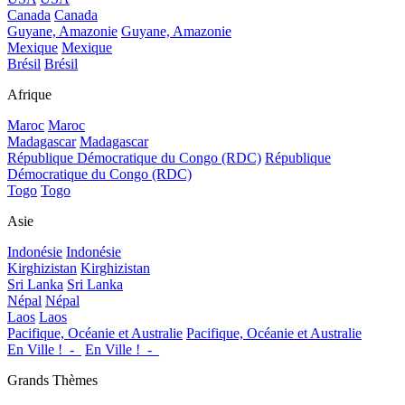
Canada
Canada
Guyane, Amazonie
Guyane, Amazonie
Mexique
Mexique
Brésil
Brésil
Afrique
Maroc
Maroc
Madagascar
Madagascar
République Démocratique du Congo (RDC)
République
Démocratique du Congo (RDC)
Togo
Togo
Asie
Indonésie
Indonésie
Kirghizistan
Kirghizistan
Sri Lanka
Sri Lanka
Népal
Népal
Laos
Laos
Pacifique, Océanie et Australie
Pacifique, Océanie et Australie
En Ville !_-_
En Ville !_-_
Grands Thèmes