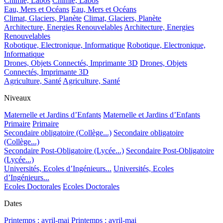
Chimie, Labos
Chimie, Labos
Eau, Mers et Océans
Eau, Mers et Océans
Climat, Glaciers, Planète
Climat, Glaciers, Planète
Architecture, Energies Renouvelables
Architecture, Energies
Renouvelables
Robotique, Electronique, Informatique
Robotique, Electronique,
Informatique
Drones, Objets Connectés, Imprimante 3D
Drones, Objets
Connectés, Imprimante 3D
Agriculture, Santé
Agriculture, Santé
Niveaux
Maternelle et Jardins d’Enfants
Maternelle et Jardins d’Enfants
Primaire
Primaire
Secondaire obligatoire (Collège...)
Secondaire obligatoire
(Collège...)
Secondaire Post-Obligatoire (Lycée...)
Secondaire Post-Obligatoire
(Lycée...)
Universités, Ecoles d’Ingénieurs...
Universités, Ecoles
d’Ingénieurs...
Ecoles Doctorales
Ecoles Doctorales
Dates
Printemps : avril-mai
Printemps : avril-mai