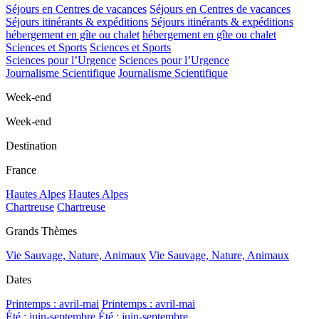
Séjours en Centres de vacances
Séjours en Centres de vacances
Séjours itinérants & expéditions
Séjours itinérants & expéditions
hébergement en gîte ou chalet
hébergement en gîte ou chalet
Sciences et Sports
Sciences et Sports
Sciences pour l’Urgence
Sciences pour l’Urgence
Journalisme Scientifique
Journalisme Scientifique
Week-end
Week-end
Destination
France
Hautes Alpes
Hautes Alpes
Chartreuse
Chartreuse
Grands Thèmes
Vie Sauvage, Nature, Animaux
Vie Sauvage, Nature, Animaux
Dates
Printemps : avril-mai
Printemps : avril-mai
Été : juin-septembre
Été : juin-septembre