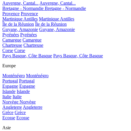
Auvergne, Cantal...
Auvergne, Cantal...
Bretagne - Normandie
Bretagne - Normandie
Provence
Provence
Martinique Antilles
Martinique Antilles
Île de la Réunion
Île de la Réunion
Guyane, Amazonie
Guyane, Amazonie
Pyrénées
Pyrénées
Camargue
Camargue
Chartreuse
Chartreuse
Corse
Corse
Pays Basque, Côte Basque
Pays Basque, Côte Basque
Europe
Monténégro
Monténégro
Portugal
Portugal
Espagne
Espagne
Islande
Islande
Italie
Italie
Norvège
Norvège
Angleterre
Angleterre
Grèce
Grèce
Ecosse
Ecosse
Asie