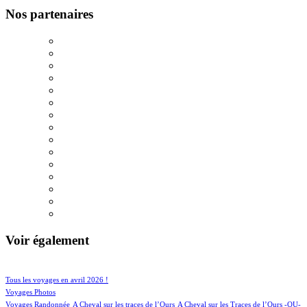
Nos partenaires
Voir également
91/950
182/950
Tous les voyages en avril 2026 !
152/950
Voyages Photos
5/950
4/950
Voyages Randonnée
A Cheval sur les traces de l’Ours
A Cheval sur les Traces de l’Ours -OU-