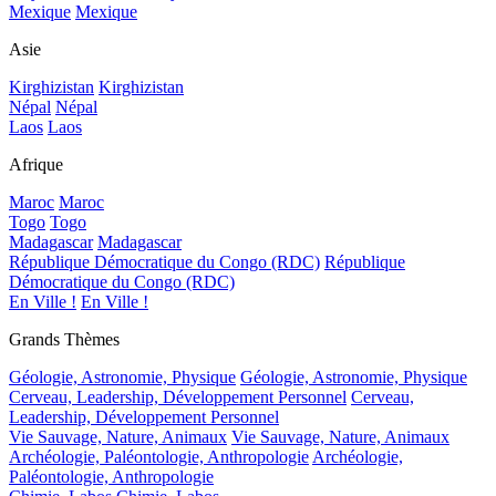
Mexique
Mexique
Asie
Kirghizistan
Kirghizistan
Népal
Népal
Laos
Laos
Afrique
Maroc
Maroc
Togo
Togo
Madagascar
Madagascar
République Démocratique du Congo (RDC)
République
Démocratique du Congo (RDC)
En Ville !
En Ville !
Grands Thèmes
Géologie, Astronomie, Physique
Géologie, Astronomie, Physique
Cerveau, Leadership, Développement Personnel
Cerveau,
Leadership, Développement Personnel
Vie Sauvage, Nature, Animaux
Vie Sauvage, Nature, Animaux
Archéologie, Paléontologie, Anthropologie
Archéologie,
Paléontologie, Anthropologie