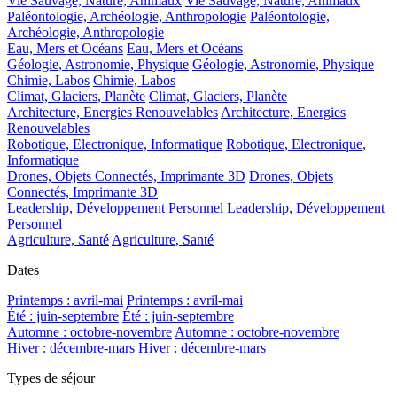
Vie Sauvage, Nature, Animaux
Vie Sauvage, Nature, Animaux
Paléontologie, Archéologie, Anthropologie
Paléontologie,
Archéologie, Anthropologie
Eau, Mers et Océans
Eau, Mers et Océans
Géologie, Astronomie, Physique
Géologie, Astronomie, Physique
Chimie, Labos
Chimie, Labos
Climat, Glaciers, Planète
Climat, Glaciers, Planète
Architecture, Energies Renouvelables
Architecture, Energies
Renouvelables
Robotique, Electronique, Informatique
Robotique, Electronique,
Informatique
Drones, Objets Connectés, Imprimante 3D
Drones, Objets
Connectés, Imprimante 3D
Leadership, Développement Personnel
Leadership, Développement
Personnel
Agriculture, Santé
Agriculture, Santé
Dates
Printemps : avril-mai
Printemps : avril-mai
Été : juin-septembre
Été : juin-septembre
Automne : octobre-novembre
Automne : octobre-novembre
Hiver : décembre-mars
Hiver : décembre-mars
Types de séjour