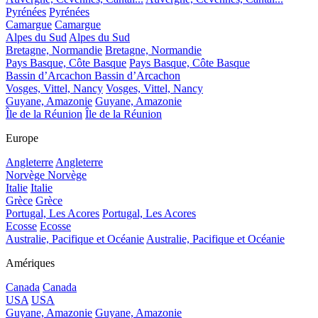
Pyrénées
Pyrénées
Camargue
Camargue
Alpes du Sud
Alpes du Sud
Bretagne, Normandie
Bretagne, Normandie
Pays Basque, Côte Basque
Pays Basque, Côte Basque
Bassin d’Arcachon
Bassin d’Arcachon
Vosges, Vittel, Nancy
Vosges, Vittel, Nancy
Guyane, Amazonie
Guyane, Amazonie
Île de la Réunion
Île de la Réunion
Europe
Angleterre
Angleterre
Norvège
Norvège
Italie
Italie
Grèce
Grèce
Portugal, Les Acores
Portugal, Les Acores
Ecosse
Ecosse
Australie, Pacifique et Océanie
Australie, Pacifique et Océanie
Amériques
Canada
Canada
USA
USA
Guyane, Amazonie
Guyane, Amazonie