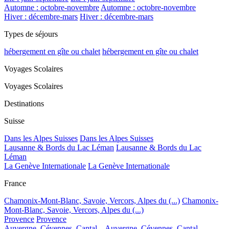
Automne : octobre-novembre
Automne : octobre-novembre
Hiver : décembre-mars
Hiver : décembre-mars
Types de séjours
hébergement en gîte ou chalet
hébergement en gîte ou chalet
Voyages Scolaires
Voyages Scolaires
Destinations
Suisse
Dans les Alpes Suisses
Dans les Alpes Suisses
Lausanne & Bords du Lac Léman
Lausanne & Bords du Lac
Léman
La Genève Internationale
La Genève Internationale
France
Chamonix-Mont-Blanc, Savoie, Vercors, Alpes du (...)
Chamonix-
Mont-Blanc, Savoie, Vercors, Alpes du (...)
Provence
Provence
Auvergne, Cévennes, Cantal...
Auvergne, Cévennes, Cantal...