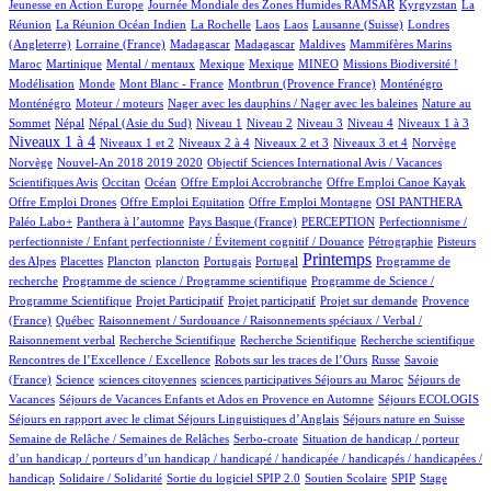
5/950
89/950
5/950
Jeunesse en Action Europe
Journée Mondiale des Zones Humides RAMSAR
Kyrgyzstan
La
4/950
1/950
1/950
1/950
5/950
66/950
Réunion
La Réunion Océan Indien
La Rochelle
Laos
Laos
Lausanne (Suisse)
Londres
2/950
8/950
8/950
3/950
1/950
11/950
(Angleterre)
Lorraine (France)
Madagascar
Madagascar
Maldives
Mammifères Marins
11/950
1/950
1/950
1/950
36/950
43/950
1/950
Maroc
Martinique
Mental / mentaux
Mexique
Mexique
MINEO
Missions Biodiversité !
3/950
1/950
9/950
16/950
16/950
Modélisation
Monde
Mont Blanc - France
Montbrun (Provence France)
Monténégro
1/950
2/950
3/950
Monténégro
Moteur / moteurs
Nager avec les dauphins / Nager avec les baleines
Nature au
20/950
20/950
15/950
13/950
13/950
106/950
107/950
419/950
Sommet
Népal
Népal (Asie du Sud)
Niveau 1
Niveau 2
Niveau 3
Niveau 4
Niveaux 1 à 3
16/950
65/950
14/950
170/950
2/950
2/950
Niveaux 1 à 4
Niveaux 1 et 2
Niveaux 2 à 4
Niveaux 2 et 3
Niveaux 3 et 4
Norvège
15/950
1/950
Norvège
Nouvel-An 2018 2019 2020
Objectif Sciences International Avis / Vacances
9/950
168/950
1/950
1/950
1/950
Scientifiques Avis
Occitan
Océan
Offre Emploi Accrobranche
Offre Emploi Canoe Kayak
1/950
1/950
101/950
94/950
Offre Emploi Drones
Offre Emploi Equitation
Offre Emploi Montagne
OSI PANTHERA
100/950
3/950
47/950
1/950
Paléo Labo+
Panthera à l’automne
Pays Basque (France)
PERCEPTION
Perfectionnisme /
8/950
8/950
perfectionniste / Enfant perfectionniste / Évitement cognitif / Douance
Pétrographie
Pisteurs
3/950
1/950
1/950
11/950
2/950
433/950
1/950
Printemps
des Alpes
Placettes
Plancton
plancton
Portugais
Portugal
Programme de
1/950
2/950
recherche
Programme de science / Programme scientifique
Programme de Science /
1/950
1/950
14/950
74/950
Programme Scientifique
Projet Participatif
Projet participatif
Projet sur demande
Provence
5/950
1/950
(France)
Québec
Raisonnement / Surdouance / Raisonnements spéciaux / Verbal /
1/950
1/950
1/950
1/950
Raisonnement verbal
Recherche Scientifique
Recherche Scientifique
Recherche scientifique
5/950
89/950
5/950
Rencontres de l’Excellence / Excellence
Robots sur les traces de l’Ours
Russe
Savoie
9/950
1/950
1/950
3/950
87/950
(France)
Science
sciences citoyennes
sciences participatives
Séjours au Maroc
Séjours de
67/950
3/950
19/950
Vacances
Séjours de Vacances Enfants et Ados en Provence en Automne
Séjours ECOLOGIS
86/950
10/950
87/950
Séjours en rapport avec le climat
Séjours Linguistiques d’Anglais
Séjours nature en Suisse
16/950
1/950
Semaine de Relâche / Semaines de Relâches
Serbo-croate
Situation de handicap / porteur
d’un handicap / porteurs d’un handicap / handicapé / handicapée / handicapés / handicapées /
2/950
4/950
60/950
4/950
1/950
handicap
Solidaire / Solidarité
Sortie du logiciel SPIP 2.0
Soutien Scolaire
SPIP
Stage