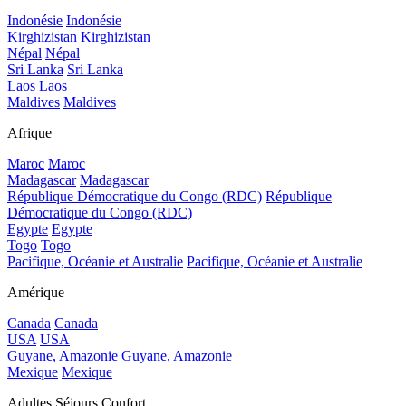
Indonésie
Indonésie
Kirghizistan
Kirghizistan
Népal
Népal
Sri Lanka
Sri Lanka
Laos
Laos
Maldives
Maldives
Afrique
Maroc
Maroc
Madagascar
Madagascar
République Démocratique du Congo (RDC)
République
Démocratique du Congo (RDC)
Egypte
Egypte
Togo
Togo
Pacifique, Océanie et Australie
Pacifique, Océanie et Australie
Amérique
Canada
Canada
USA
USA
Guyane, Amazonie
Guyane, Amazonie
Mexique
Mexique
Adultes Séjours Confort