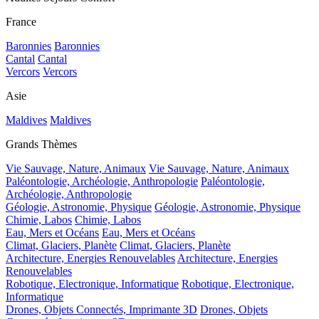
France
Baronnies
Baronnies
Cantal
Cantal
Vercors
Vercors
Asie
Maldives
Maldives
Grands Thèmes
Vie Sauvage, Nature, Animaux
Vie Sauvage, Nature, Animaux
Paléontologie, Archéologie, Anthropologie
Paléontologie,
Archéologie, Anthropologie
Géologie, Astronomie, Physique
Géologie, Astronomie, Physique
Chimie, Labos
Chimie, Labos
Eau, Mers et Océans
Eau, Mers et Océans
Climat, Glaciers, Planète
Climat, Glaciers, Planète
Architecture, Energies Renouvelables
Architecture, Energies
Renouvelables
Robotique, Electronique, Informatique
Robotique, Electronique,
Informatique
Drones, Objets Connectés, Imprimante 3D
Drones, Objets