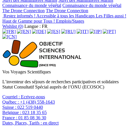
Suivi des Mammifères Marins
Suivi des Mammifères Marins
Connaissance du monde végétal
Connaissance du monde végétal
The Drone Connection
The Drone Connection
Restez informés !
Accessible à tous les Handicaps
Les Filles aussi !
Haut de Gamme pour Tous !
Emplois/Stages
Wishlist (
0
)
Langue : FR
Vos Voyages Scientifiques
L’inventeur des séjours de recherches participatives et solidaires
Statut Consultatif Spécial auprès de l’ONU (ECOSOC)
Courriel :
Ecrivez-nous
Québec :
+1 (438) 558-1643
Suisse :
022 519 0440
Belgique :
023 18 35 65
France :
01 85 08 36 30
Dates, Places, Tarifs :
en direct