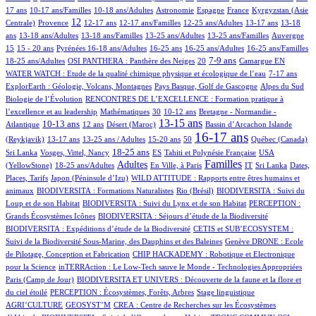
10/950
5/950
53/950
50/950
9/950
96/950
17 ans
10-17 ans/Familles
10-18 ans/Adultes
Astronomie
Espagne
France
Kyrgyzstan (Asie
191/950
389/950
19/950
2/950
1/950
99/950
11/950
12
Centrale)
Provence
12-17 ans
12-17 ans/Familles
12-25 ans/Adultes
13-17 ans
13-18
73/950
7/950
1/950
8/950
3/950
190/950
ans
13-18 ans/Adultes
13-18 ans/Familles
13-25 ans/Adultes
13-25 ans/Familles
Auvergne
24/950
45/950
110/950
7/950
3/950
2/950
18/950
15
15 - 20 ans
Pyrénées
16-18 ans/Adultes
16-25 ans
16-25 ans/Adultes
16-25 ans/Familles
101/950
57/950
257/950
2/950
169/950
12/950
7-9 ans
18-25 ans/Adultes
OSI PANTHERA : Panthère des Neiges
20
Camargue
EN
14/950
52/950
WATER WATCH : Etude de la qualité chimique physique et écologique de l’eau
7-17 ans
24/950
12/950
4/950
ExplorEarth : Géologie, Volcans, Montagnes
Pays Basque, Golf de Gascogne
Alpes du Sud
92/950
Biologie de l’Évolution
RENCONTRES DE L’EXCELLENCE : Formation pratique à
2/950
7/950
91/950
89/950
l’excellence et au leadership
Mathématiques
30
10-12 ans
Bretagne - Normandie -
240/950
55/950
7/950
504/950
1/950
17/950
13-15 ans
10-13 ans
Atlantique
12 ans
Désert (Maroc)
Bassin d’Arcachon
Islande
30/950
17/950
9/950
2/950
662/950
25/950
2/950
16-17 ans
(Reykjavik)
13-17 ans
13-25 ans / Adultes
15-20 ans
50
Québec (Canada)
9/950
280/950
52/950
40/950
12/950
18-25 ans
Sri Lanka
Vosges, Vittel, Nancy
ES
Tahiti et Polynésie Française
USA
179/950
400/950
1/950
493/950
6/950
2/950
6/950
Familles
Adultes
(YellowStone)
18-25 ans/Adultes
En Ville, à Paris
IT
Sri Lanka
Dates,
4/950
11/950
Places, Tarifs
Japon (Péninsule d’Izu)
WILD ATTITUDE : Rapports entre êtres humains et
33/950
3/950
9/950
animaux
BIODIVERSITA : Formations Naturalistes
Rio (Brésil)
BIODIVERSITA : Suivi du
20/950
1/950
Loup et de son Habitat
BIODIVERSITA : Suivi du Lynx et de son Habitat
PERCEPTION :
12/950
9/950
Grands Écosystèmes Icônes
BIODIVERSITA : Séjours d’étude de la Biodiversité
95/950
BIODIVERSITA : Expéditions d’étude de la Biodiversité
CETIS et SUB’ECOSYSTEM :
18/950
13/950
Suivi de la Biodiversité Sous-Marine, des Dauphins et des Baleines
Genève
DRONE : Ecole
11/950
de Pilotage, Conception et Fabrication
CHIP HACKADEMY : Robotique et Electronique
4/950
6/950
pour la Science
inTERRAction : Le Low-Tech sauve le Monde - Technologies Appropriées
2/950
Paris (Camp de Jour)
BIODIVERSITA ET UNIVERS : Découverte de la faune et la flore et
35/950
2/950
1/950
du ciel étoilé
PERCEPTION : Écosystèmes, Forêts, Arbres
Stage linguistique
3/950
1/950
AGRI’CULTURE
GEOSYST’M
CREA : Centre de Recherches sur les Écosystèmes