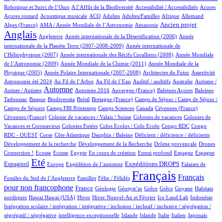
4/950
1/950
5/950
1/950
Robotique et Suivi de l’Ours
A l’Affût de la Biodiversité
Accessibilité / Accessibilités
Acores
3/950
87/950
34/950
14/950
1/950
64/950
26/950
Açores routard
Acoustique musicale
ACQ
Adultes
Adultes/Familles
Afrique
Allemand
13/950
6/950
276/950
732/950
Ancien projet
Alpes (France)
AMA / Année Mondiale de l’Astronomie
Amazonie
Anglais
73/950
6/950
14/950
Angleterre
Année internationale de la Désertification (2006)
Année
4/950
internationale de la Planète Terre (2007-2008-2009)
Année internationale de
1/950
12/950
l’Héliophysique (2007)
Année internationale des Récifs Coralliens (2008)
Année Mondiale
2/950
15/950
de l’Astronomie (2009)
Année Mondiale de la Chimie (2011)
Année Mondiale de la
5/950
2/950
1/950
39/950
Physique (2005)
Année Polaire Internationale (2007-2008)
Architectes du Futur
Assertivité
24/950
13/950
1/950
1/950
1/950
Astronomie été 2024
Au Fil de l’Arbre
Au Fil de l’Eau
Auditif / auditifs
Australie
Autisme /
429/950
5/950
6/950
1/950
2/950
Automne
Autiste / Autistes
Automne 2016
Auvergne (France)
Baleines Açores
Baleines
1/950
88/950
1/950
16/950
95/950
Tadoussac
Basque
Biodiversita
Brésil
Bretagne (France)
Camps de Séjour / Camp de Séjour /
2/950
12/950
7/950
2/950
1/950
Camps de Séjours
Camps FBI Printemps
Camps Sciences
Canada
Cévennes (France)
1/950
4/950
4/950
Cévennes (France)
Colonie de vacances / Valais / Suisse
Colonies de vacances
Colonies de
1/950
1/950
1/950
1/950
Vacances et Coronavirus
Colonies Futées
Colos Ecolos / Colo Ecolo
Congo RDC
Congo
1/950
21/950
1/950
1/950
1/950
RDC - OUEST
Corse
Côte Atlantique
Dauphin / Baleine
Déficient / déficience / déficients
1/950
1/950
22/950
Développement de la recherche
Développement de la Recherche
Drôme provençale
Drones
2/950
2/950
1/950
14/950
1/950
33/950
17/950
255/950
Connection !
Ecosse
Ecosse
Egypte
En cours de création
Ennui profond
Espagne
Espagne
719/950
12/950
154/950
245/950
7/950
Eté
Espagnol
Expéditions DROPS
Europe
Expédition de l’automne
Falaises de
3/950
87/950
950/950
465/950
Français
Français
Fossiles du Sud de l’Angleterre
Familles
Félin / Félidés
pour non francophone
304/950
43/950
1/950
1/950
1/950
1/950
3/950
France
Géologie
Géosyst’m
Grêce
Grêce
Guyane
Habitats
1/950
1/950
147/950
29/950
13/950
2/950
1/950
nordiques
Hawaï
Hawaï (USA)
Hiver
Hiver Nouvel-An et Février
Ice Land Lab
Indonésie
Intégration scolaire / intégration / intégrative / inclusion / inclusif / inclusive / ségrégation /
1/950
14/950
13/950
8/950
70/950
6/950
2/950
ségrégatif / ségrégative
intelligence exceptionnelle
Islande
Islande
Italie
Italien
Japonais