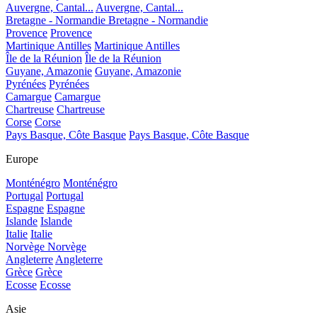
Auvergne, Cantal...
Auvergne, Cantal...
Bretagne - Normandie
Bretagne - Normandie
Provence
Provence
Martinique Antilles
Martinique Antilles
Île de la Réunion
Île de la Réunion
Guyane, Amazonie
Guyane, Amazonie
Pyrénées
Pyrénées
Camargue
Camargue
Chartreuse
Chartreuse
Corse
Corse
Pays Basque, Côte Basque
Pays Basque, Côte Basque
Europe
Monténégro
Monténégro
Portugal
Portugal
Espagne
Espagne
Islande
Islande
Italie
Italie
Norvège
Norvège
Angleterre
Angleterre
Grèce
Grèce
Ecosse
Ecosse
Asie