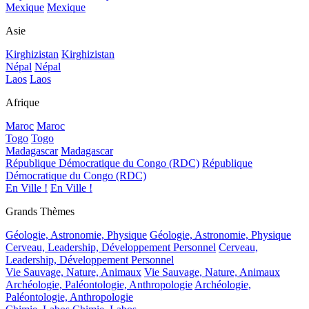
Mexique
Mexique
Asie
Kirghizistan
Kirghizistan
Népal
Népal
Laos
Laos
Afrique
Maroc
Maroc
Togo
Togo
Madagascar
Madagascar
République Démocratique du Congo (RDC)
République
Démocratique du Congo (RDC)
En Ville !
En Ville !
Grands Thèmes
Géologie, Astronomie, Physique
Géologie, Astronomie, Physique
Cerveau, Leadership, Développement Personnel
Cerveau,
Leadership, Développement Personnel
Vie Sauvage, Nature, Animaux
Vie Sauvage, Nature, Animaux
Archéologie, Paléontologie, Anthropologie
Archéologie,
Paléontologie, Anthropologie