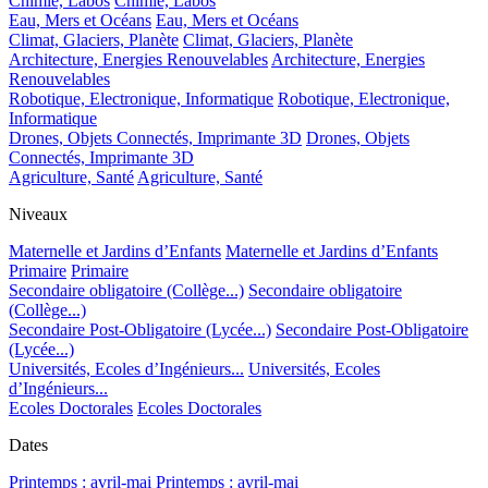
Chimie, Labos
Chimie, Labos
Eau, Mers et Océans
Eau, Mers et Océans
Climat, Glaciers, Planète
Climat, Glaciers, Planète
Architecture, Energies Renouvelables
Architecture, Energies
Renouvelables
Robotique, Electronique, Informatique
Robotique, Electronique,
Informatique
Drones, Objets Connectés, Imprimante 3D
Drones, Objets
Connectés, Imprimante 3D
Agriculture, Santé
Agriculture, Santé
Niveaux
Maternelle et Jardins d’Enfants
Maternelle et Jardins d’Enfants
Primaire
Primaire
Secondaire obligatoire (Collège...)
Secondaire obligatoire
(Collège...)
Secondaire Post-Obligatoire (Lycée...)
Secondaire Post-Obligatoire
(Lycée...)
Universités, Ecoles d’Ingénieurs...
Universités, Ecoles
d’Ingénieurs...
Ecoles Doctorales
Ecoles Doctorales
Dates
Printemps : avril-mai
Printemps : avril-mai