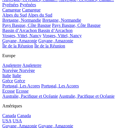
Pyrénées
Pyrénées
Camargue
Camargue
Alpes du Sud
Alpes du Sud
Bretagne, Normandie
Bretagne, Normandie
Pays Basque, Côte Basque
Pays Basque, Côte Basque
Bassin d’Arcachon
Bassin d’Arcachon
Vosges, Vittel, Nancy
Vosges, Vittel, Nancy
Guyane, Amazonie
Guyane, Amazonie
Île de la Réunion
Île de la Réunion
Europe
Angleterre
Angleterre
Norvège
Norvège
Italie
Italie
Grèce
Grèce
Portugal, Les Acores
Portugal, Les Acores
Ecosse
Ecosse
Australie, Pacifique et Océanie
Australie, Pacifique et Océanie
Amériques
Canada
Canada
USA
USA
Guyane, Amazonie
Guyane, Amazonie