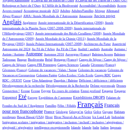
Voyages Randonnée
A Cheval sur les traces de l’Ours
A Cheval sur les Traces de l’Ours -OU-
4/934
2/934
3/934
1/934
Robotique et Suivi de l’Ours
A l’Affût de la Biodiversité
Accessibilité / Accessibilités
Acores
4/934
100/934
29/934
13/934
2/934
71/934
21/934
Açores routard
Acoustique musicale
ACQ
Adultes
Adultes/Familles
Afrique
Allemand
14/934
6/934
254/934
721/934
Ancien projet
Alpes (France)
AMA / Année Mondiale de l’Astronomie
Amazonie
Anglais
63/934
6/934
14/934
Angleterre
Année internationale de la Désertification (2006)
Année
5/934
internationale de la Planète Terre (2007-2008-2009)
Année internationale de
1/934
13/934
l’Héliophysique (2007)
Année internationale des Récifs Coralliens (2008)
Année Mondiale
2/934
17/934
de l’Astronomie (2009)
Année Mondiale de la Chimie (2011)
Année Mondiale de la
5/934
2/934
1/934
60/934
Physique (2005)
Année Polaire Internationale (2007-2008)
Architectes du Futur
Assertivité
29/934
16/934
2/934
1/934
2/934
Astronomie été 2024
Au Fil de l’Arbre
Au Fil de l’Eau
Auditif / auditifs
Australie
Autisme /
433/934
6/934
7/934
1/934
2/934
Automne
Autiste / Autistes
Automne 2016
Auvergne (France)
Baleines Açores
Baleines
1/934
80/934
1/934
14/934
110/934
Tadoussac
Basque
Biodiversita
Brésil
Bretagne (France)
Camps de Séjour / Camp de Séjour /
5/934
15/934
4/934
3/934
2/934
Camps de Séjours
Camps FBI Printemps
Camps Sciences
Canada
Cévennes (France)
1/934
6/934
3/934
Cévennes (France)
Colonie de vacances / Valais / Suisse
Colonies de vacances
Colonies de
1/934
1/934
1/934
2/934
Vacances et Coronavirus
Colonies Futées
Colos Ecolos / Colo Ecolo
Congo RDC
Congo
1/934
17/934
1/934
2/934
1/934
RDC - OUEST
Corse
Côte Atlantique
Dauphin / Baleine
Déficient / déficience / déficients
1/934
2/934
13/934
Développement de la recherche
Développement de la Recherche
Drôme provençale
Drones
1/934
1/934
1/934
15/934
2/934
23/934
17/934
267/934
Connection !
Ecosse
Ecosse
Egypte
En cours de création
Ennui profond
Espagne
Espagne
707/934
13/934
177/934
266/934
4/934
Eté
Espagnol
Expéditions DROPS
Europe
Expédition de l’automne
Falaises de
4/934
100/934
934/934
496/934
Français
Français
Fossiles du Sud de l’Angleterre
Familles
Félin / Félidés
pour non francophone
292/934
35/934
1/934
1/934
1/934
1/934
3/934
France
Géologie
Géosyst’m
Grêce
Grêce
Guyane
Habitats
2/934
2/934
151/934
26/934
9/934
2/934
2/934
nordiques
Hawaï
Hawaï (USA)
Hiver
Hiver Nouvel-An et Février
Ice Land Lab
Indonésie
Intégration scolaire / intégration / intégrative / inclusion / inclusif / inclusive / ségrégation /
2/934
10/934
9/934
10/934
81/934
5/934
2/934
ségrégatif / ségrégative
intelligence exceptionnelle
Islande
Islande
Italie
Italien
Japonais