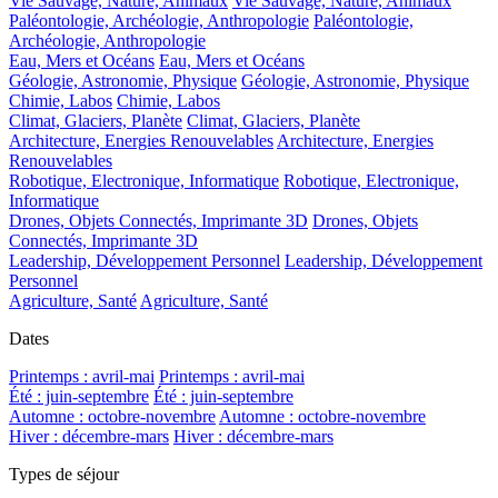
Vie Sauvage, Nature, Animaux
Vie Sauvage, Nature, Animaux
Paléontologie, Archéologie, Anthropologie
Paléontologie,
Archéologie, Anthropologie
Eau, Mers et Océans
Eau, Mers et Océans
Géologie, Astronomie, Physique
Géologie, Astronomie, Physique
Chimie, Labos
Chimie, Labos
Climat, Glaciers, Planète
Climat, Glaciers, Planète
Architecture, Energies Renouvelables
Architecture, Energies
Renouvelables
Robotique, Electronique, Informatique
Robotique, Electronique,
Informatique
Drones, Objets Connectés, Imprimante 3D
Drones, Objets
Connectés, Imprimante 3D
Leadership, Développement Personnel
Leadership, Développement
Personnel
Agriculture, Santé
Agriculture, Santé
Dates
Printemps : avril-mai
Printemps : avril-mai
Été : juin-septembre
Été : juin-septembre
Automne : octobre-novembre
Automne : octobre-novembre
Hiver : décembre-mars
Hiver : décembre-mars
Types de séjour