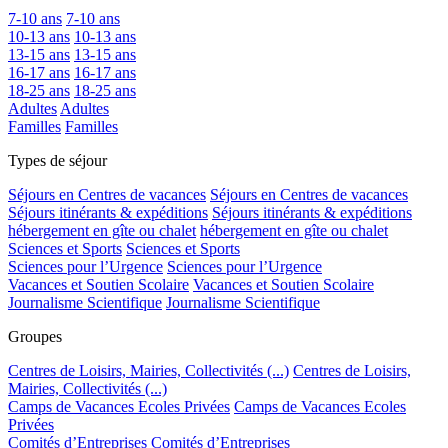
7-10 ans
7-10 ans
10-13 ans
10-13 ans
13-15 ans
13-15 ans
16-17 ans
16-17 ans
18-25 ans
18-25 ans
Adultes
Adultes
Familles
Familles
Types de séjour
Séjours en Centres de vacances
Séjours en Centres de vacances
Séjours itinérants & expéditions
Séjours itinérants & expéditions
hébergement en gîte ou chalet
hébergement en gîte ou chalet
Sciences et Sports
Sciences et Sports
Sciences pour l’Urgence
Sciences pour l’Urgence
Vacances et Soutien Scolaire
Vacances et Soutien Scolaire
Journalisme Scientifique
Journalisme Scientifique
Groupes
Centres de Loisirs, Mairies, Collectivités (...)
Centres de Loisirs,
Mairies, Collectivités (...)
Camps de Vacances Ecoles Privées
Camps de Vacances Ecoles
Privées
Comités d’Entreprises
Comités d’Entreprises