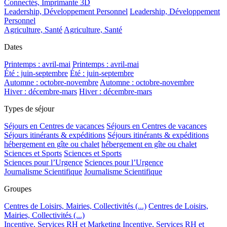
Connectés, Imprimante 3D
Leadership, Développement Personnel
Leadership, Développement
Personnel
Agriculture, Santé
Agriculture, Santé
Dates
Printemps : avril-mai
Printemps : avril-mai
Été : juin-septembre
Été : juin-septembre
Automne : octobre-novembre
Automne : octobre-novembre
Hiver : décembre-mars
Hiver : décembre-mars
Types de séjour
Séjours en Centres de vacances
Séjours en Centres de vacances
Séjours itinérants & expéditions
Séjours itinérants & expéditions
hébergement en gîte ou chalet
hébergement en gîte ou chalet
Sciences et Sports
Sciences et Sports
Sciences pour l’Urgence
Sciences pour l’Urgence
Journalisme Scientifique
Journalisme Scientifique
Groupes
Centres de Loisirs, Mairies, Collectivités (...)
Centres de Loisirs,
Mairies, Collectivités (...)
Incentive, Services RH et Marketing
Incentive, Services RH et