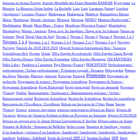
5/934
101/934
6/934
Jeunesse en Action Europe
Journée Mondiale des Zones Humides RAMSAR
Kyrgyzstan
La
4/934
1/934
1/934
1/934
3/934
59/934
Réunion
La Réunion Océan Indien
La Rochelle
Laos
Laos
Lausanne (Suisse)
Londres
2/934
6/934
6/934
2/934
1/934
8/934
(Angleterre)
Lorraine (France)
Madagascar
Madagascar
Maldives
Mammifères Marins
9/934
2/934
1/934
1/934
32/934
37/934
1/934
Maroc
Martinique
Mental / mentaux
Mexique
Mexique
MINEO
Missions Biodiversité !
4/934
1/934
10/934
10/934
10/934
Modélisation
Monde
Mont Blanc - France
Montbrun (Provence France)
Monténégro
2/934
1/934
2/934
Monténégro
Moteur / moteurs
Nager avec les dauphins / Nager avec les baleines
Nature au
17/934
17/934
13/934
16/934
11/934
112/934
123/934
410/934
Sommet
Népal
Népal (Asie du Sud)
Niveau 1
Niveau 2
Niveau 3
Niveau 4
Niveaux 1 à 3
15/934
47/934
15/934
161/934
2/934
2/934
Niveaux 1 à 4
Niveaux 1 et 2
Niveaux 2 à 4
Niveaux 2 et 3
Niveaux 3 et 4
Norvège
13/934
1/934
Norvège
Nouvel-An 2018 2019 2020
Objectif Sciences International Avis / Vacances
7/934
181/934
1/934
1/934
1/934
Scientifiques Avis
Occitan
Océan
Offre Emploi Accrobranche
Offre Emploi Canoe Kayak
1/934
1/934
111/934
97/934
Offre Emploi Drones
Offre Emploi Equitation
Offre Emploi Montagne
OSI PANTHERA
110/934
3/934
55/934
2/934
Paléo Labo+
Panthera à l’automne
Pays Basque (France)
PERCEPTION
Perfectionnisme /
10/934
6/934
perfectionniste / Enfant perfectionniste / Évitement cognitif / Douance
Pétrographie
Pisteurs
3/934
1/934
1/934
17/934
2/934
445/934
1/934
Printemps
des Alpes
Placettes
Plancton
plancton
Portugais
Portugal
Programme de
1/934
2/934
recherche
Programme de science / Programme scientifique
Programme de Science /
1/934
1/934
15/934
81/934
Programme Scientifique
Projet Participatif
Projet participatif
Projet sur demande
Provence
5/934
2/934
(France)
Québec
Raisonnement / Surdouance / Raisonnements spéciaux / Verbal /
1/934
1/934
1/934
1/934
Raisonnement verbal
Recherche Scientifique
Recherche Scientifique
Recherche scientifique
3/934
101/934
4/934
Rencontres de l’Excellence / Excellence
Robots sur les traces de l’Ours
Russe
Savoie
11/934
1/934
1/934
1/934
100/934
(France)
Science
sciences citoyennes
sciences participatives
Séjours au Maroc
Séjours de
73/934
3/934
13/934
Vacances
Séjours de Vacances Enfants et Ados en Provence en Automne
Séjours ECOLOGIS
70/934
9/934
100/934
Séjours en rapport avec le climat
Séjours Linguistiques d’Anglais
Séjours nature en Suisse
10/934
2/934
Semaine de Relâche / Semaines de Relâches
Serbo-croate
Situation de handicap / porteur
d’un handicap / porteurs d’un handicap / handicapé / handicapée / handicapés / handicapées /
3/934
4/934
64/934
4/934
1/934
handicap
Solidaire / Solidarité
Sortie du logiciel SPIP 2.0
Soutien Scolaire
SPIP
Stage