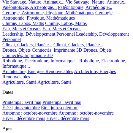
Vie Sauvage, Nature, Animaux...
Vie Sauvage, Nature, Animaux...
Paléontologie, Archéologie...
Paléontologie, Archéologie...
Géologie, Astronomie, Physique, Mathématiques
Géologie,
Astronomie, Physique, Mathématiques
Chimie, Labos, Maths
Chimie, Labos, Maths
Eau, Mers et Océans
Eau, Mers et Océans
Leadership, Développement Personnel
Leadership, Développement
Personnel
Climat, Glaciers, Planète...
Climat, Glaciers, Planète...
Drones, Objets Connectés, Imprimante 3D
Drones, Objets
Connectés, Imprimante 3D
Robotique, Electronique, Informatique...
Robotique, Electronique,
Informatique...
Architecture, Energies Renouvelables
Architecture, Energies
Renouvelables
Agriculture, Santé
Agriculture, Santé
Dates
Printemps : avril-mai
Printemps : avril-mai
Été : juin-septembre
Été : juin-septembre
Automne : octobre-novembre
Automne : octobre-novembre
Hiver : décembre-mars
Hiver : décembre-mars
Ages