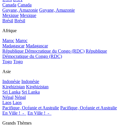
Canada
Canada
Guyane, Amazonie
Guyane, Amazonie
Mexique
Mexique
Brésil
Brésil
Afrique
Maroc
Maroc
Madagascar
Madagascar
République Démocratique du Congo (RDC)
République
Démocratique du Congo (RDC)
Togo
Togo
Asie
Indonésie
Indonésie
Kirghizistan
Kirghizistan
Sri Lanka
Sri Lanka
Népal
Népal
Laos
Laos
Pacifique, Océanie et Australie
Pacifique, Océanie et Australie
En Ville !_-_
En Ville !_-_
Grands Thèmes