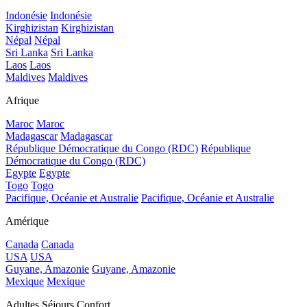
Indonésie
Indonésie
Kirghizistan
Kirghizistan
Népal
Népal
Sri Lanka
Sri Lanka
Laos
Laos
Maldives
Maldives
Afrique
Maroc
Maroc
Madagascar
Madagascar
République Démocratique du Congo (RDC)
République
Démocratique du Congo (RDC)
Egypte
Egypte
Togo
Togo
Pacifique, Océanie et Australie
Pacifique, Océanie et Australie
Amérique
Canada
Canada
USA
USA
Guyane, Amazonie
Guyane, Amazonie
Mexique
Mexique
Adultes Séjours Confort