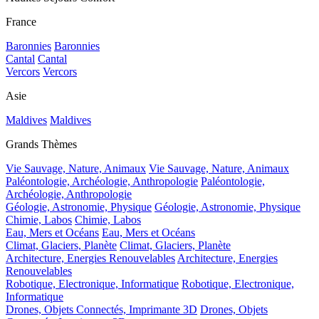
France
Baronnies
Baronnies
Cantal
Cantal
Vercors
Vercors
Asie
Maldives
Maldives
Grands Thèmes
Vie Sauvage, Nature, Animaux
Vie Sauvage, Nature, Animaux
Paléontologie, Archéologie, Anthropologie
Paléontologie,
Archéologie, Anthropologie
Géologie, Astronomie, Physique
Géologie, Astronomie, Physique
Chimie, Labos
Chimie, Labos
Eau, Mers et Océans
Eau, Mers et Océans
Climat, Glaciers, Planète
Climat, Glaciers, Planète
Architecture, Energies Renouvelables
Architecture, Energies
Renouvelables
Robotique, Electronique, Informatique
Robotique, Electronique,
Informatique
Drones, Objets Connectés, Imprimante 3D
Drones, Objets