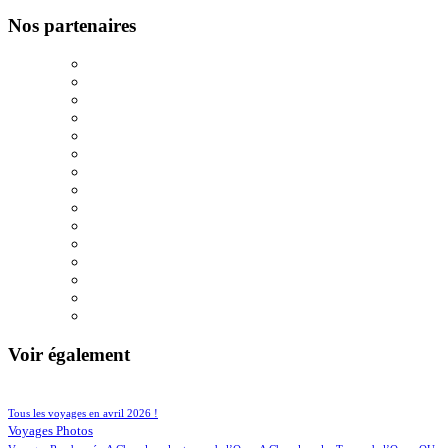
Nos partenaires
Voir également
103/934
205/934
Tous les voyages en avril 2026 !
154/934
Voyages Photos
4/934
4/934