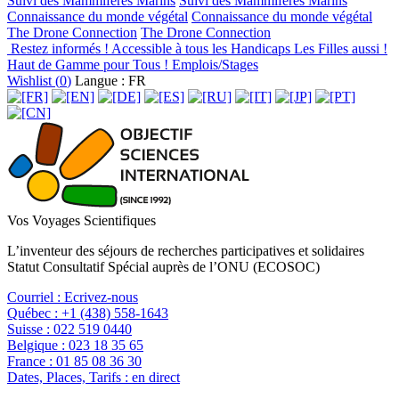
Suivi des Mammifères Marins
Suivi des Mammifères Marins
Connaissance du monde végétal
Connaissance du monde végétal
The Drone Connection
The Drone Connection
Restez informés !
Accessible à tous les Handicaps
Les Filles aussi !
Haut de Gamme pour Tous !
Emplois/Stages
Wishlist (
0
)
Langue : FR
Vos Voyages Scientifiques
L’inventeur des séjours de recherches participatives et solidaires
Statut Consultatif Spécial auprès de l’ONU (ECOSOC)
Courriel :
Ecrivez-nous
Québec :
+1 (438) 558-1643
Suisse :
022 519 0440
Belgique :
023 18 35 65
France :
01 85 08 36 30
Dates, Places, Tarifs :
en direct