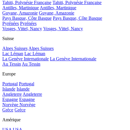
Tahiti, Polynésie Française
Tahiti, Polynésie Française
Antilles, Martinique
Antilles, Martinique
Guyane, Amazonie
Guyane, Amazonie
Pays Basque, Côte Basque
Pays Basque, Côte Basque
Pyrénées
Pyrénées
Vosges, Vittel, Nancy
Vosges, Vittel, Nancy
Suisse
Alpes Suisses
Alpes Suisses
Lac Léman
Lac Léman
La Genève Internationale
La Genève Internationale
Au Tessin
Au Tessin
Europe
Portugal
Portugal
Islande
Islande
Angleterre
Angleterre
Espagne
Espagne
Norvège
Norvège
Grèce
Grèce
Amérique
USA
USA