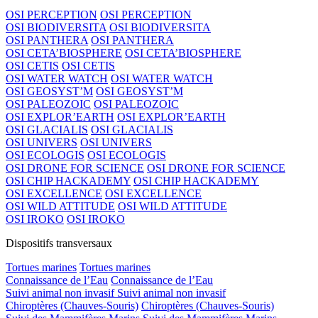
OSI PERCEPTION
OSI PERCEPTION
OSI BIODIVERSITA
OSI BIODIVERSITA
OSI PANTHERA
OSI PANTHERA
OSI CETA’BIOSPHERE
OSI CETA’BIOSPHERE
OSI CETIS
OSI CETIS
OSI WATER WATCH
OSI WATER WATCH
OSI GEOSYST’M
OSI GEOSYST’M
OSI PALEOZOIC
OSI PALEOZOIC
OSI EXPLOR’EARTH
OSI EXPLOR’EARTH
OSI GLACIALIS
OSI GLACIALIS
OSI UNIVERS
OSI UNIVERS
OSI ECOLOGIS
OSI ECOLOGIS
OSI DRONE FOR SCIENCE
OSI DRONE FOR SCIENCE
OSI CHIP HACKADEMY
OSI CHIP HACKADEMY
OSI EXCELLENCE
OSI EXCELLENCE
OSI WILD ATTITUDE
OSI WILD ATTITUDE
OSI IROKO
OSI IROKO
Dispositifs transversaux
Tortues marines
Tortues marines
Connaissance de l’Eau
Connaissance de l’Eau
Suivi animal non invasif
Suivi animal non invasif
Chiroptères (Chauves-Souris)
Chiroptères (Chauves-Souris)