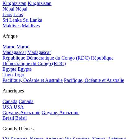
Kirghizistan
Kirghizistan
Népal
Népal
Laos
Laos
Sri Lanka
Sri Lanka
Maldives
Maldives
Afrique
Maroc
Maroc
Madagascar
Madagascar
République Démocratique du Congo (RDC)
République
Démocratique du Congo (RDC)
Egypte
Egypte
Togo
Togo
Pacifique, Océanie et Australie
Pacifique, Océanie et Australie
Amériques
Canada
Canada
USA
USA
Guyane, Amazonie
Guyane, Amazonie
Brésil
Brésil
Grands Thèmes