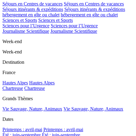
Séjours en Centres de vacances
Séjours en Centres de vacances
Séjours itinérants & expéditions
Séjours itinérants & expéditions
hébergement en gîte ou chalet
hébergement en gîte ou chalet
Sciences et Sports
Sciences et Sports
Sciences pour l’Urgence
Sciences pour l’Urgence
Journalisme Scientifique
Journalisme Scientifique
Week-end
Week-end
Destination
France
Hautes Alpes
Hautes Alpes
Chartreuse
Chartreuse
Grands Thèmes
Vie Sauvage, Nature, Animaux
Vie Sauvage, Nature, Animaux
Dates
Printemps : avril-mai
Printemps : avril-mai
Été : juin-septembre
Été : juin-septembre