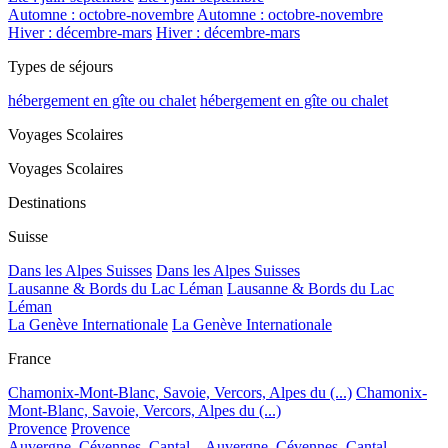
Automne : octobre-novembre
Automne : octobre-novembre
Hiver : décembre-mars
Hiver : décembre-mars
Types de séjours
hébergement en gîte ou chalet
hébergement en gîte ou chalet
Voyages Scolaires
Voyages Scolaires
Destinations
Suisse
Dans les Alpes Suisses
Dans les Alpes Suisses
Lausanne & Bords du Lac Léman
Lausanne & Bords du Lac
Léman
La Genève Internationale
La Genève Internationale
France
Chamonix-Mont-Blanc, Savoie, Vercors, Alpes du (...)
Chamonix-
Mont-Blanc, Savoie, Vercors, Alpes du (...)
Provence
Provence
Auvergne, Cévennes, Cantal...
Auvergne, Cévennes, Cantal...