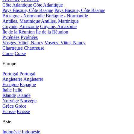
Côte Atlantique
Côte Atlantique
Pays Basque, Côte Basque
Pays Basque, Côte Basque
Bretagne - Normandie
Bretagne - Normandie
Antilles, Martinique
Antilles, Martinique
Guyane, Amazonie
Guyane, Amazonie
Île de la Réunion
Île de la Réunion
Pyrénées
Pyrénées
Vosges, Vittel, Nancy
Vosges, Vittel, Nancy
Chartreuse
Chartreuse
Corse
Corse
Europe
Portugal
Portugal
Angleterre
Angleterre
Espagne
Espagne
Italie
Italie
Islande
Islande
Norvège
Norvège
Grèce
Grèce
Ecosse
Ecosse
Asie
Indonésie
Indonésie