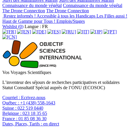
Suivi des Mammifères Marins
Suivi des Mammifères Marins
Connaissance du monde végétal
Connaissance du monde végétal
The Drone Connection
The Drone Connection
Restez informés !
Accessible à tous les Handicaps
Les Filles aussi !
Haut de Gamme pour Tous !
Emplois/Stages
Wishlist (
0
)
Langue : FR
Vos Voyages Scientifiques
L’inventeur des séjours de recherches participatives et solidaires
Statut Consultatif Spécial auprès de l’ONU (ECOSOC)
Courriel :
Ecrivez-nous
Québec :
+1 (438) 558-1643
Suisse :
022 519 0440
Belgique :
023 18 35 65
France :
01 85 08 36 30
Dates, Places, Tarifs :
en direct