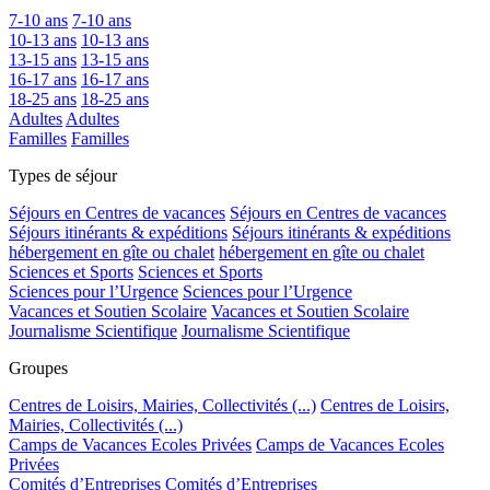
7-10 ans
7-10 ans
10-13 ans
10-13 ans
13-15 ans
13-15 ans
16-17 ans
16-17 ans
18-25 ans
18-25 ans
Adultes
Adultes
Familles
Familles
Types de séjour
Séjours en Centres de vacances
Séjours en Centres de vacances
Séjours itinérants & expéditions
Séjours itinérants & expéditions
hébergement en gîte ou chalet
hébergement en gîte ou chalet
Sciences et Sports
Sciences et Sports
Sciences pour l’Urgence
Sciences pour l’Urgence
Vacances et Soutien Scolaire
Vacances et Soutien Scolaire
Journalisme Scientifique
Journalisme Scientifique
Groupes
Centres de Loisirs, Mairies, Collectivités (...)
Centres de Loisirs,
Mairies, Collectivités (...)
Camps de Vacances Ecoles Privées
Camps de Vacances Ecoles
Privées
Comités d’Entreprises
Comités d’Entreprises