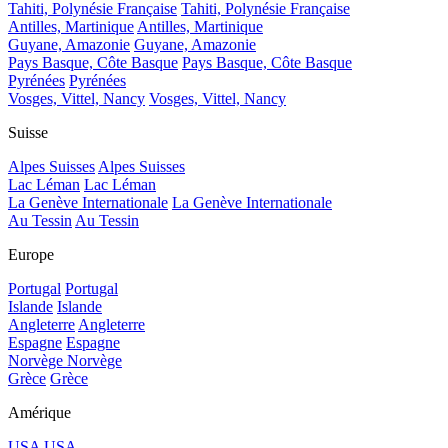
Tahiti, Polynésie Française
Tahiti, Polynésie Française
Antilles, Martinique
Antilles, Martinique
Guyane, Amazonie
Guyane, Amazonie
Pays Basque, Côte Basque
Pays Basque, Côte Basque
Pyrénées
Pyrénées
Vosges, Vittel, Nancy
Vosges, Vittel, Nancy
Suisse
Alpes Suisses
Alpes Suisses
Lac Léman
Lac Léman
La Genève Internationale
La Genève Internationale
Au Tessin
Au Tessin
Europe
Portugal
Portugal
Islande
Islande
Angleterre
Angleterre
Espagne
Espagne
Norvège
Norvège
Grèce
Grèce
Amérique
USA
USA