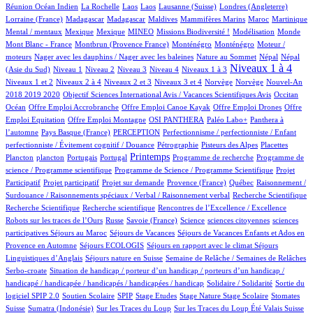
1/475
1/475
1/475
4/475
55/475
1/475
Réunion Océan Indien
La Rochelle
Laos
Laos
Lausanne (Suisse)
Londres (Angleterre)
6/475
6/475
1/475
1/475
4/475
8/475
1/475
Lorraine (France)
Madagascar
Madagascar
Maldives
Mammifères Marins
Maroc
Martinique
1/475
1/475
14/475
20/475
1/475
3/475
1/475
Mental / mentaux
Mexique
Mexique
MINEO
Missions Biodiversité !
Modélisation
Monde
3/475
4/475
4/475
1/475
Mont Blanc - France
Montbrun (Provence France)
Monténégro
Monténégro
Moteur /
1/475
2/475
5/475
5/475
moteurs
Nager avec les dauphins / Nager avec les baleines
Nature au Sommet
Népal
Népal
7/475
9/475
6/475
38/475
38/475
216/475
7/475
Niveaux 1 à 4
(Asie du Sud)
Niveau 1
Niveau 2
Niveau 3
Niveau 4
Niveaux 1 à 3
34/475
4/475
96/475
2/475
2/475
12/475
Niveaux 1 et 2
Niveaux 2 à 4
Niveaux 2 et 3
Niveaux 3 et 4
Norvège
Norvège
Nouvel-An
1/475
6/475
55/475
2018 2019 2020
Objectif Sciences International Avis / Vacances Scientifiques Avis
Occitan
1/475
1/475
1/475
1/475
Océan
Offre Emploi Accrobranche
Offre Emploi Canoe Kayak
Offre Emploi Drones
Offre
1/475
31/475
28/475
30/475
Emploi Equitation
Offre Emploi Montagne
OSI PANTHERA
Paléo Labo+
Panthera à
3/475
21/475
1/475
l’automne
Pays Basque (France)
PERCEPTION
Perfectionnisme / perfectionniste / Enfant
2/475
5/475
3/475
1/475
perfectionniste / Évitement cognitif / Douance
Pétrographie
Pisteurs des Alpes
Placettes
1/475
6/475
1/475
207/475
1/475
1/475
Printemps
Plancton
plancton
Portugais
Portugal
Programme de recherche
Programme de
2/475
1/475
science / Programme scientifique
Programme de Science / Programme Scientifique
Projet
1/475
12/475
26/475
3/475
1/475
Participatif
Projet participatif
Projet sur demande
Provence (France)
Québec
Raisonnement /
1/475
1/475
Surdouance / Raisonnements spéciaux / Verbal / Raisonnement verbal
Recherche Scientifique
1/475
1/475
3/475
Recherche Scientifique
Recherche scientifique
Rencontres de l’Excellence / Excellence
28/475
4/475
3/475
1/475
1/475
Robots sur les traces de l’Ours
Russe
Savoie (France)
Science
sciences citoyennes
sciences
1/475
27/475
16/475
participatives
Séjours au Maroc
Séjours de Vacances
Séjours de Vacances Enfants et Ados en
3/475
11/475
59/475
Provence en Automne
Séjours ECOLOGIS
Séjours en rapport avec le climat
Séjours
7/475
27/475
4/475
Linguistiques d’Anglais
Séjours nature en Suisse
Semaine de Relâche / Semaines de Relâches
1/475
Serbo-croate
Situation de handicap / porteur d’un handicap / porteurs d’un handicap /
2/475
3/475
handicapé / handicapée / handicapés / handicapées / handicap
Solidaire / Solidarité
Sortie du
19/475
3/475
1/475
1/475
3/475
1/475
77/475
logiciel SPIP 2.0
Soutien Scolaire
SPIP
Stage Etudes
Stage Nature
Stage Scolaire
Stomates
7/475
2/475
4/475
3/475
Suisse
Sumatra (Indonésie)
Sur les Traces du Loup
Sur les Traces du Loup Été Valais Suisse