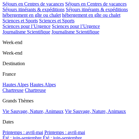
Séjours en Centres de vacances
Séjours en Centres de vacances
Séjours itinérants & expéditions
Séjours itinérants & expéditions
hébergement en gîte ou chalet
hébergement en gîte ou chalet
Sciences et Sports
Sciences et Sports
Sciences pour l’Urgence
Sciences pour l’Urgence
Journalisme Scientifique
Journalisme Scientifique
Week-end
Week-end
Destination
France
Hautes Alpes
Hautes Alpes
Chartreuse
Chartreuse
Grands Thèmes
Vie Sauvage, Nature, Animaux
Vie Sauvage, Nature, Animaux
Dates
Printemps : avril-mai
Printemps : avril-mai
Été : juin-septembre
Été : juin-septembre