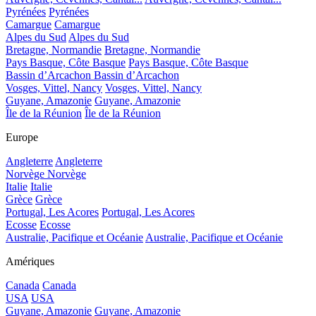
Pyrénées
Pyrénées
Camargue
Camargue
Alpes du Sud
Alpes du Sud
Bretagne, Normandie
Bretagne, Normandie
Pays Basque, Côte Basque
Pays Basque, Côte Basque
Bassin d’Arcachon
Bassin d’Arcachon
Vosges, Vittel, Nancy
Vosges, Vittel, Nancy
Guyane, Amazonie
Guyane, Amazonie
Île de la Réunion
Île de la Réunion
Europe
Angleterre
Angleterre
Norvège
Norvège
Italie
Italie
Grèce
Grèce
Portugal, Les Acores
Portugal, Les Acores
Ecosse
Ecosse
Australie, Pacifique et Océanie
Australie, Pacifique et Océanie
Amériques
Canada
Canada
USA
USA
Guyane, Amazonie
Guyane, Amazonie