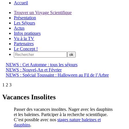
Accueil
Trouver un Voyage Scientifique
Présentation
Les Séjours
Actus
Infos pratiques
Vu à la TV
Partenaires
Le Concept !
NEWS : Cet Automne : tous les séjours
NEWS : Nouvel-An et Février
NEWS : Spécial Toussaint : Halloween au Fil de l’Arbre
1
2
3
Vacances Insolites
Passer des vacances insolites. Nager avec les dauphins
et les baleines. Participer à la recherche scientifique.
C’est possible avec nos
stages nature baleines et
dauphins
.