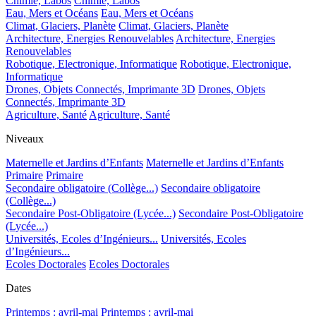
Chimie, Labos
Chimie, Labos
Eau, Mers et Océans
Eau, Mers et Océans
Climat, Glaciers, Planète
Climat, Glaciers, Planète
Architecture, Energies Renouvelables
Architecture, Energies
Renouvelables
Robotique, Electronique, Informatique
Robotique, Electronique,
Informatique
Drones, Objets Connectés, Imprimante 3D
Drones, Objets
Connectés, Imprimante 3D
Agriculture, Santé
Agriculture, Santé
Niveaux
Maternelle et Jardins d’Enfants
Maternelle et Jardins d’Enfants
Primaire
Primaire
Secondaire obligatoire (Collège...)
Secondaire obligatoire
(Collège...)
Secondaire Post-Obligatoire (Lycée...)
Secondaire Post-Obligatoire
(Lycée...)
Universités, Ecoles d’Ingénieurs...
Universités, Ecoles
d’Ingénieurs...
Ecoles Doctorales
Ecoles Doctorales
Dates
Printemps : avril-mai
Printemps : avril-mai