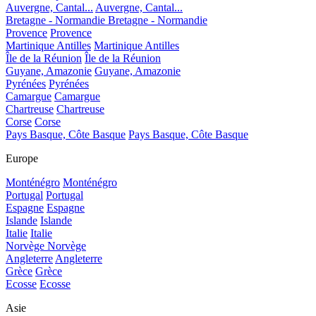
Auvergne, Cantal...
Auvergne, Cantal...
Bretagne - Normandie
Bretagne - Normandie
Provence
Provence
Martinique Antilles
Martinique Antilles
Île de la Réunion
Île de la Réunion
Guyane, Amazonie
Guyane, Amazonie
Pyrénées
Pyrénées
Camargue
Camargue
Chartreuse
Chartreuse
Corse
Corse
Pays Basque, Côte Basque
Pays Basque, Côte Basque
Europe
Monténégro
Monténégro
Portugal
Portugal
Espagne
Espagne
Islande
Islande
Italie
Italie
Norvège
Norvège
Angleterre
Angleterre
Grèce
Grèce
Ecosse
Ecosse
Asie