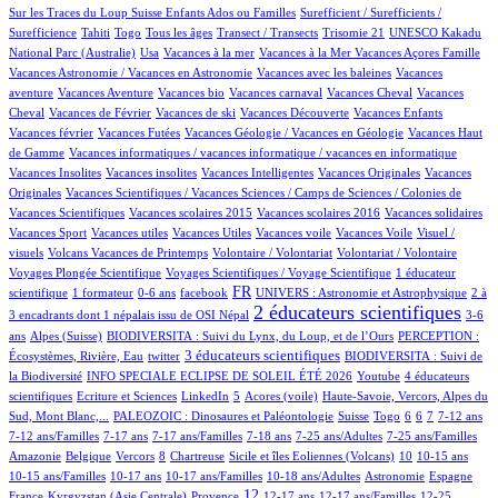
1/475
Sur les Traces du Loup Suisse Enfants Ados ou Familles
Surefficient / Surefficients /
8/475
6/475
9/475
27/475
1/475
1/475
Surefficience
Tahiti
Togo
Tous les âges
Transect / Transects
Trisomie 21
UNESCO Kakadu
5/475
1/475
1/475
1/475
10/475
National Parc (Australie)
Usa
Vacances à la mer
Vacances à la Mer
Vacances Açores Famille
1/475
1/475
Vacances Astronomie / Vacances en Astronomie
Vacances avec les baleines
Vacances
3/475
1/475
1/475
34/475
1/475
aventure
Vacances Aventure
Vacances bio
Vacances carnaval
Vacances Cheval
Vacances
15/475
1/475
1/475
9/475
1/475
Cheval
Vacances de Février
Vacances de ski
Vacances Découverte
Vacances Enfants
2/475
6/475
1/475
Vacances février
Vacances Futées
Vacances Géologie / Vacances en Géologie
Vacances Haut
1/475
1/475
de Gamme
Vacances informatiques / vacances informatique / vacances en informatique
1/475
1/475
2/475
1/475
Vacances Insolites
Vacances insolites
Vacances Intelligentes
Vacances Originales
Vacances
3/475
Originales
Vacances Scientifiques / Vacances Sciences / Camps de Sciences / Colonies de
1/475
1/475
1/475
1/475
Vacances Scientifiques
Vacances scolaires 2015
Vacances scolaires 2016
Vacances solidaires
1/475
1/475
1/475
1/475
1/475
Vacances Sport
Vacances utiles
Vacances Utiles
Vacances voile
Vacances Voile
Visuel /
3/475
1/475
1/475
25/475
visuels
Volcans Vacances de Printemps
Volontaire / Volontariat
Volontariat / Volontaire
3/475
54/475
Voyages Plongée Scientifique
Voyages Scientifiques / Voyage Scientifique
1 éducateur
4/475
2/475
9/475
181/475
14/475
3/475
FR
scientifique
1 formateur
0-6 ans
facebook
UNIVERS : Astronomie et Astrophysique
2 à
299/475
8/475
2 éducateurs scientifiques
3 encadrants dont 1 népalais issu de OSI Népal
3-6
54/475
24/475
5/475
ans
Alpes (Suisse)
BIODIVERSITA : Suivi du Lynx, du Loup, et de l’Ours
PERCEPTION :
1/475
122/475
36/475
3 éducateurs scientifiques
Écosystèmes, Rivière, Eau
twitter
BIODIVERSITA : Suivi de
35/475
1/475
25/475
la Biodiversité
INFO SPECIALE ECLIPSE DE SOLEIL ÉTÉ 2026
Youtube
4 éducateurs
1/475
1/475
16/475
2/475
9/475
scientifiques
Ecriture et Sciences
LinkedIn
5
Acores (voile)
Haute-Savoie, Vercors, Alpes du
28/475
2/475
4/475
1/475
12/475
29/475
7/475
25/475
Sud, Mont Blanc,...
PALEOZOIC : Dinosaures et Paléontologie
Suisse
Togo
6
6
7
7-12 ans
2/475
23/475
17/475
1/475
8/475
1/475
7-12 ans/Familles
7-17 ans
7-17 ans/Familles
7-18 ans
7-25 ans/Adultes
7-25 ans/Familles
1/475
1/475
32/475
1/475
4/475
46/475
2/475
1/475
Amazonie
Belgique
Vercors
8
Chartreuse
Sicile et îles Eoliennes (Volcans)
10
10-15 ans
3/475
5/475
4/475
38/475
35/475
6/475
10-15 ans/Familles
10-17 ans
10-17 ans/Familles
10-18 ans/Adultes
Astronomie
Espagne
35/475
93/475
206/475
14/475
2/475
1/475
12
France
Kyrgyzstan (Asie Centrale)
Provence
12-17 ans
12-17 ans/Familles
12-25