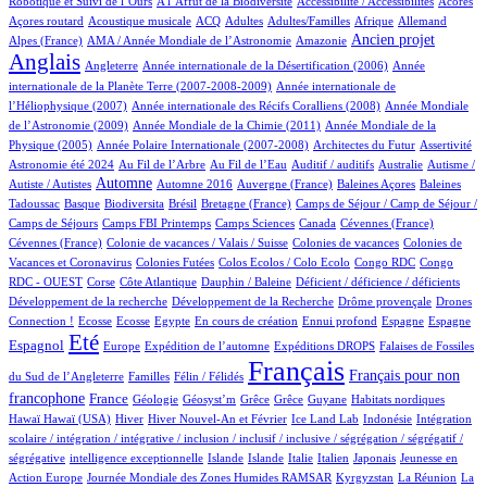
Robotique et Suivi de l’Ours
A l’Affût de la Biodiversité
Accessibilité / Accessibilités
Acores
1/475
27/475
17/475
10/475
2/475
17/475
17/475
Açores routard
Acoustique musicale
ACQ
Adultes
Adultes/Familles
Afrique
Allemand
12/475
2/475
165/475
359/475
Ancien projet
Alpes (France)
AMA / Année Mondiale de l’Astronomie
Amazonie
Anglais
57/475
6/475
13/475
Angleterre
Année internationale de la Désertification (2006)
Année
4/475
internationale de la Planète Terre (2007-2008-2009)
Année internationale de
1/475
12/475
l’Héliophysique (2007)
Année internationale des Récifs Coralliens (2008)
Année Mondiale
2/475
14/475
de l’Astronomie (2009)
Année Mondiale de la Chimie (2011)
Année Mondiale de la
5/475
2/475
1/475
10/475
Physique (2005)
Année Polaire Internationale (2007-2008)
Architectes du Futur
Assertivité
9/475
4/475
1/475
1/475
1/475
Astronomie été 2024
Au Fil de l’Arbre
Au Fil de l’Eau
Auditif / auditifs
Australie
Autisme /
211/475
3/475
5/475
1/475
2/475
Automne
Autiste / Autistes
Automne 2016
Auvergne (France)
Baleines Açores
Baleines
1/475
47/475
1/475
9/475
29/475
Tadoussac
Basque
Biodiversita
Brésil
Bretagne (France)
Camps de Séjour / Camp de Séjour /
1/475
4/475
4/475
2/475
1/475
Camps de Séjours
Camps FBI Printemps
Camps Sciences
Canada
Cévennes (France)
1/475
2/475
3/475
Cévennes (France)
Colonie de vacances / Valais / Suisse
Colonies de vacances
Colonies de
1/475
1/475
1/475
2/475
Vacances et Coronavirus
Colonies Futées
Colos Ecolos / Colo Ecolo
Congo RDC
Congo
1/475
9/475
1/475
1/475
1/475
RDC - OUEST
Corse
Côte Atlantique
Dauphin / Baleine
Déficient / déficience / déficients
1/475
1/475
10/475
Développement de la recherche
Développement de la Recherche
Drôme provençale
Drones
1/475
1/475
1/475
9/475
1/475
23/475
12/475
108/475
Connection !
Ecosse
Ecosse
Egypte
En cours de création
Ennui profond
Espagne
Espagne
343/475
10/475
44/475
69/475
2/475
Eté
Espagnol
Europe
Expédition de l’automne
Expéditions DROPS
Falaises de Fossiles
3/475
27/475
475/475
177/475
Français
Français pour non
du Sud de l’Angleterre
Familles
Félin / Félidés
148/475
21/475
1/475
1/475
1/475
1/475
3/475
1/475
francophone
France
Géologie
Géosyst’m
Grêce
Grêce
Guyane
Habitats nordiques
1/475
95/475
15/475
5/475
1/475
1/475
Hawaï
Hawaï (USA)
Hiver
Hiver Nouvel-An et Février
Ice Land Lab
Indonésie
Intégration
scolaire / intégration / intégrative / inclusion / inclusif / inclusive / ségrégation / ségrégatif /
1/475
6/475
5/475
2/475
23/475
4/475
2/475
ségrégative
intelligence exceptionnelle
Islande
Islande
Italie
Italien
Japonais
Jeunesse en
5/475
28/475
4/475
3/475
Action Europe
Journée Mondiale des Zones Humides RAMSAR
Kyrgyzstan
La Réunion
La