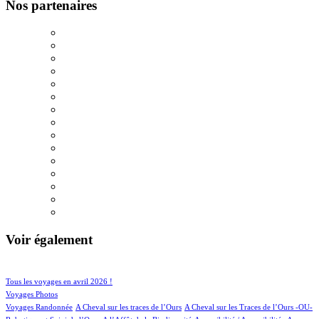
Nos partenaires
Voir également
27/475
62/475
Tous les voyages en avril 2026 !
50/475
Voyages Photos
4/475
4/475
Voyages Randonnée
A Cheval sur les traces de l’Ours
A Cheval sur les Traces de l’Ours -OU-
2/475
1/475
1/475
1/475