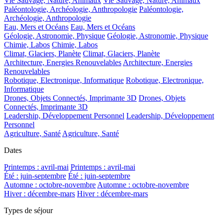
Vie Sauvage, Nature, Animaux
Vie Sauvage, Nature, Animaux
Paléontologie, Archéologie, Anthropologie
Paléontologie,
Archéologie, Anthropologie
Eau, Mers et Océans
Eau, Mers et Océans
Géologie, Astronomie, Physique
Géologie, Astronomie, Physique
Chimie, Labos
Chimie, Labos
Climat, Glaciers, Planète
Climat, Glaciers, Planète
Architecture, Energies Renouvelables
Architecture, Energies
Renouvelables
Robotique, Electronique, Informatique
Robotique, Electronique,
Informatique
Drones, Objets Connectés, Imprimante 3D
Drones, Objets
Connectés, Imprimante 3D
Leadership, Développement Personnel
Leadership, Développement
Personnel
Agriculture, Santé
Agriculture, Santé
Dates
Printemps : avril-mai
Printemps : avril-mai
Été : juin-septembre
Été : juin-septembre
Automne : octobre-novembre
Automne : octobre-novembre
Hiver : décembre-mars
Hiver : décembre-mars
Types de séjour