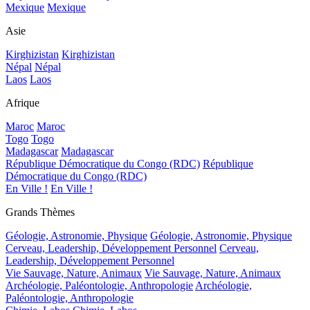
Mexique
Mexique
Asie
Kirghizistan
Kirghizistan
Népal
Népal
Laos
Laos
Afrique
Maroc
Maroc
Togo
Togo
Madagascar
Madagascar
République Démocratique du Congo (RDC)
République
Démocratique du Congo (RDC)
En Ville !
En Ville !
Grands Thèmes
Géologie, Astronomie, Physique
Géologie, Astronomie, Physique
Cerveau, Leadership, Développement Personnel
Cerveau,
Leadership, Développement Personnel
Vie Sauvage, Nature, Animaux
Vie Sauvage, Nature, Animaux
Archéologie, Paléontologie, Anthropologie
Archéologie,
Paléontologie, Anthropologie