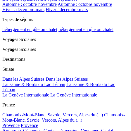
Automne : octobre-novembre
Automne : octobre-novembre
Hiver : décembre-mars
Hiver : décembre-mars
Types de séjours
hébergement en gîte ou chalet
hébergement en gîte ou chalet
Voyages Scolaires
Voyages Scolaires
Destinations
Suisse
Dans les Alpes Suisses
Dans les Alpes Suisses
Lausanne & Bords du Lac Léman
Lausanne & Bords du Lac
Léman
La Genève Internationale
La Genève Internationale
France
Chamonix-Mont-Blanc, Savoie, Vercors, Alpes du (...)
Chamonix-
Mont-Blanc, Savoie, Vercors, Alpes du (...)
Provence
Provence
Auvergne, Cévennes, Cantal...
Auvergne, Cévennes, Cantal...