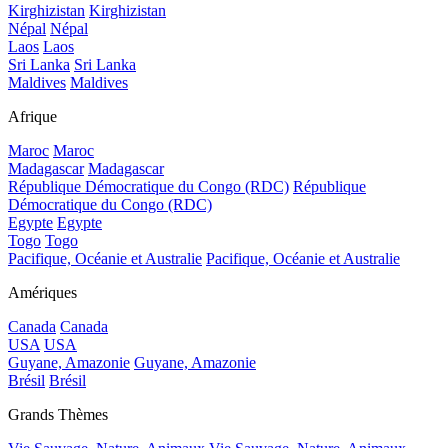
Kirghizistan
Kirghizistan
Népal
Népal
Laos
Laos
Sri Lanka
Sri Lanka
Maldives
Maldives
Afrique
Maroc
Maroc
Madagascar
Madagascar
République Démocratique du Congo (RDC)
République
Démocratique du Congo (RDC)
Egypte
Egypte
Togo
Togo
Pacifique, Océanie et Australie
Pacifique, Océanie et Australie
Amériques
Canada
Canada
USA
USA
Guyane, Amazonie
Guyane, Amazonie
Brésil
Brésil
Grands Thèmes