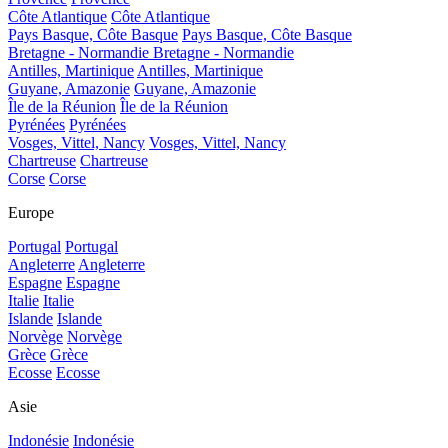
Côte Atlantique
Côte Atlantique
Pays Basque, Côte Basque
Pays Basque, Côte Basque
Bretagne - Normandie
Bretagne - Normandie
Antilles, Martinique
Antilles, Martinique
Guyane, Amazonie
Guyane, Amazonie
Île de la Réunion
Île de la Réunion
Pyrénées
Pyrénées
Vosges, Vittel, Nancy
Vosges, Vittel, Nancy
Chartreuse
Chartreuse
Corse
Corse
Europe
Portugal
Portugal
Angleterre
Angleterre
Espagne
Espagne
Italie
Italie
Islande
Islande
Norvège
Norvège
Grèce
Grèce
Ecosse
Ecosse
Asie
Indonésie
Indonésie