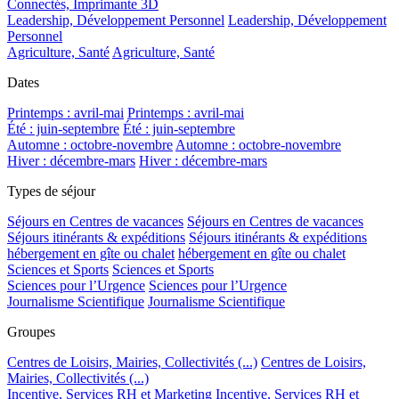
Connectés, Imprimante 3D
Leadership, Développement Personnel
Leadership, Développement
Personnel
Agriculture, Santé
Agriculture, Santé
Dates
Printemps : avril-mai
Printemps : avril-mai
Été : juin-septembre
Été : juin-septembre
Automne : octobre-novembre
Automne : octobre-novembre
Hiver : décembre-mars
Hiver : décembre-mars
Types de séjour
Séjours en Centres de vacances
Séjours en Centres de vacances
Séjours itinérants & expéditions
Séjours itinérants & expéditions
hébergement en gîte ou chalet
hébergement en gîte ou chalet
Sciences et Sports
Sciences et Sports
Sciences pour l’Urgence
Sciences pour l’Urgence
Journalisme Scientifique
Journalisme Scientifique
Groupes
Centres de Loisirs, Mairies, Collectivités (...)
Centres de Loisirs,
Mairies, Collectivités (...)
Incentive, Services RH et Marketing
Incentive, Services RH et