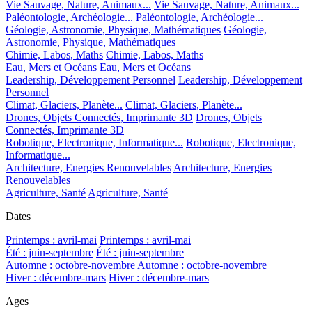
Vie Sauvage, Nature, Animaux...
Vie Sauvage, Nature, Animaux...
Paléontologie, Archéologie...
Paléontologie, Archéologie...
Géologie, Astronomie, Physique, Mathématiques
Géologie,
Astronomie, Physique, Mathématiques
Chimie, Labos, Maths
Chimie, Labos, Maths
Eau, Mers et Océans
Eau, Mers et Océans
Leadership, Développement Personnel
Leadership, Développement
Personnel
Climat, Glaciers, Planète...
Climat, Glaciers, Planète...
Drones, Objets Connectés, Imprimante 3D
Drones, Objets
Connectés, Imprimante 3D
Robotique, Electronique, Informatique...
Robotique, Electronique,
Informatique...
Architecture, Energies Renouvelables
Architecture, Energies
Renouvelables
Agriculture, Santé
Agriculture, Santé
Dates
Printemps : avril-mai
Printemps : avril-mai
Été : juin-septembre
Été : juin-septembre
Automne : octobre-novembre
Automne : octobre-novembre
Hiver : décembre-mars
Hiver : décembre-mars
Ages