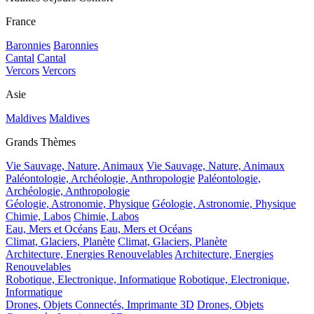
France
Baronnies
Baronnies
Cantal
Cantal
Vercors
Vercors
Asie
Maldives
Maldives
Grands Thèmes
Vie Sauvage, Nature, Animaux
Vie Sauvage, Nature, Animaux
Paléontologie, Archéologie, Anthropologie
Paléontologie,
Archéologie, Anthropologie
Géologie, Astronomie, Physique
Géologie, Astronomie, Physique
Chimie, Labos
Chimie, Labos
Eau, Mers et Océans
Eau, Mers et Océans
Climat, Glaciers, Planète
Climat, Glaciers, Planète
Architecture, Energies Renouvelables
Architecture, Energies
Renouvelables
Robotique, Electronique, Informatique
Robotique, Electronique,
Informatique
Drones, Objets Connectés, Imprimante 3D
Drones, Objets