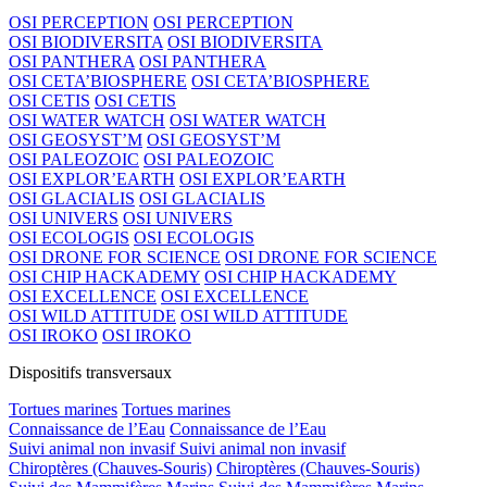
OSI PERCEPTION
OSI PERCEPTION
OSI BIODIVERSITA
OSI BIODIVERSITA
OSI PANTHERA
OSI PANTHERA
OSI CETA’BIOSPHERE
OSI CETA’BIOSPHERE
OSI CETIS
OSI CETIS
OSI WATER WATCH
OSI WATER WATCH
OSI GEOSYST’M
OSI GEOSYST’M
OSI PALEOZOIC
OSI PALEOZOIC
OSI EXPLOR’EARTH
OSI EXPLOR’EARTH
OSI GLACIALIS
OSI GLACIALIS
OSI UNIVERS
OSI UNIVERS
OSI ECOLOGIS
OSI ECOLOGIS
OSI DRONE FOR SCIENCE
OSI DRONE FOR SCIENCE
OSI CHIP HACKADEMY
OSI CHIP HACKADEMY
OSI EXCELLENCE
OSI EXCELLENCE
OSI WILD ATTITUDE
OSI WILD ATTITUDE
OSI IROKO
OSI IROKO
Dispositifs transversaux
Tortues marines
Tortues marines
Connaissance de l’Eau
Connaissance de l’Eau
Suivi animal non invasif
Suivi animal non invasif
Chiroptères (Chauves-Souris)
Chiroptères (Chauves-Souris)