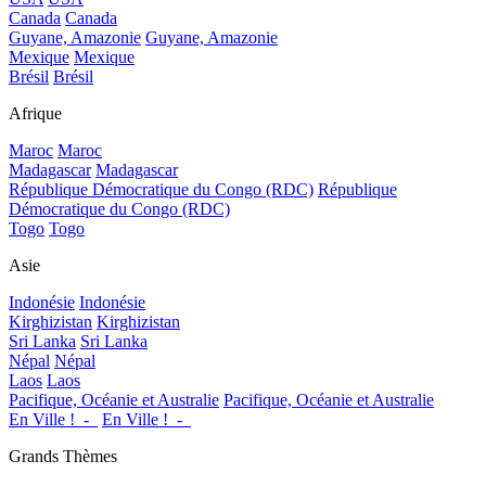
Canada
Canada
Guyane, Amazonie
Guyane, Amazonie
Mexique
Mexique
Brésil
Brésil
Afrique
Maroc
Maroc
Madagascar
Madagascar
République Démocratique du Congo (RDC)
République
Démocratique du Congo (RDC)
Togo
Togo
Asie
Indonésie
Indonésie
Kirghizistan
Kirghizistan
Sri Lanka
Sri Lanka
Népal
Népal
Laos
Laos
Pacifique, Océanie et Australie
Pacifique, Océanie et Australie
En Ville !_-_
En Ville !_-_
Grands Thèmes