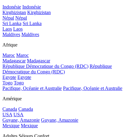
Indonésie
Indonésie
Kirghizistan
Kirghizistan
Népal
Népal
Sri Lanka
Sri Lanka
Laos
Laos
Maldives
Maldives
Afrique
Maroc
Maroc
Madagascar
Madagascar
République Démocratique du Congo (RDC)
République
Démocratique du Congo (RDC)
Egypte
Egypte
Togo
Togo
Pacifique, Océanie et Australie
Pacifique, Océanie et Australie
Amérique
Canada
Canada
USA
USA
Guyane, Amazonie
Guyane, Amazonie
Mexique
Mexique
Adultes Séjours Confort