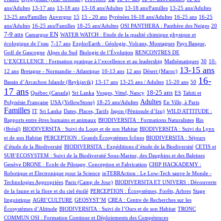
71/475
7/475
15/475
5/475
1/475
2/475
ans/Adultes
13-17 ans
13-18 ans
13-18 ans/Adultes
13-18 ans/Familles
13-25 ans/Adultes
2/475
96/475
20/475
32/475
37/475
2/475
2/475
13-25 ans/Familles
Auvergne
15
15 - 20 ans
Pyrénées
16-18 ans/Adultes
16-25 ans
16-25
2/475
7/475
31/475
43/475
119/475
ans/Adultes
16-25 ans/Familles
18-25 ans/Adultes
OSI PANTHERA : Panthère des Neiges
20
2/475
112/475
9/475
7-9 ans
EN
Camargue
WATER WATCH : Etude de la qualité chimique physique et
11/475
14/475
12/475
écologique de l’eau
7-17 ans
ExplorEarth : Géologie, Volcans, Montagnes
Pays Basque,
10/475
3/475
76/475
Golf de Gascogne
Alpes du Sud
Biologie de l’Évolution
RENCONTRES DE
2/475
7/475
61/475
L’EXCELLENCE : Formation pratique à l’excellence et au leadership
Mathématiques
30
10-
29/475
96/475
32/475
3/475
278/475
1/475
13-15 ans
12 ans
Bretagne - Normandie - Atlantique
10-13 ans
12 ans
Désert (Maroc)
9/475
20/475
14/475
9/475
2/475
327/475
16-
Bassin d’Arcachon
Islande (Reykjavik)
13-17 ans
13-25 ans / Adultes
15-20 ans
50
17 ans
22/475
2/475
5/475
123/475
36/475
13/475
18-25 ans
Québec (Canada)
Sri Lanka
Vosges, Vittel, Nancy
ES
Tahiti et
4/475
79/475
175/475
1/475
218/475
Adultes
Polynésie Française
USA (YellowStone)
18-25 ans/Adultes
En Ville, à Paris
Familles
6/475
2/475
5/475
4/475
12/475
IT
Sri Lanka
Dates, Places, Tarifs
Japon (Péninsule d’Izu)
WILD ATTITUDE :
16/475
3/475
Rapports entre êtres humains et animaux
BIODIVERSITA : Formations Naturalistes
Rio
5/475
6/475
(Brésil)
BIODIVERSITA : Suivi du Loup et de son Habitat
BIODIVERSITA : Suivi du Lynx
1/475
9/475
et de son Habitat
PERCEPTION : Grands Écosystèmes Icônes
BIODIVERSITA : Séjours
3/475
30/475
d’étude de la Biodiversité
BIODIVERSITA : Expéditions d’étude de la Biodiversité
CETIS et
14/475
SUB’ECOSYSTEM : Suivi de la Biodiversité Sous-Marine, des Dauphins et des Baleines
6/475
4/475
Genève
DRONE : Ecole de Pilotage, Conception et Fabrication
CHIP HACKADEMY :
2/475
Robotique et Electronique pour la Science
inTERRAction : Le Low-Tech sauve le Monde -
4/475
2/475
Technologies Appropriées
Paris (Camp de Jour)
BIODIVERSITA ET UNIVERS : Découverte
21/475
3/475
de la faune et la flore et du ciel étoilé
PERCEPTION : Écosystèmes, Forêts, Arbres
Stage
1/475
2/475
1/475
linguistique
AGRI’CULTURE
GEOSYST’M
CREA : Centre de Recherches sur les
1/475
2/475
Écosystèmes d’Altitude
BIODIVERSITA : Suivi de l’Ours et de son Habitat
TRONC
COMMUN OSI : Formation Continue et Déploiements des Compétences