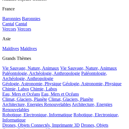
France
Baronnies
Baronnies
Cantal
Cantal
Vercors
Vercors
Asie
Maldives
Maldives
Grands Thèmes
Vie Sauvage, Nature, Animaux
Vie Sauvage, Nature, Animaux
Paléontologie, Archéologie, Anthropologie
Paléontologie,
Archéologie, Anthropologie
Géologie, Astronomie, Physique
Géologie, Astronomie, Physique
Chimie, Labos
Chimie, Labos
Eau, Mers et Océans
Eau, Mers et Océans
Climat, Glaciers, Planète
Climat, Glaciers, Planète
Architecture, Energies Renouvelables
Architecture, Energies
Renouvelables
Robotique, Electronique, Informatique
Robotique, Electronique,
Informatique
Drones, Objets Connectés, Imprimante 3D
Drones, Objets