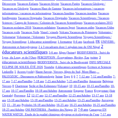
75/927
1/927
2/927
19/927
Découverte
Vacances Enfants
Vacances février
Vacances Futées
Vacances Géologie /
1/927
1/927
Vacances en Géologie
Vacances Haut de Gamme
Vacances informatiques / vacances
1/927
1/927
1/927
informatique / vacances en informatique
Vacances Insolites
Vacances insolites
Vacances
2/927
1/927
11/927
Intelligentes
Vacances Originales
Vacances Originales
Vacances Scientifiques / Vacances
1/927
2/927
Sciences / Camps de Sciences / Colonies de Vacances Scientifiques
Vacances scolaires 2015
1/927
1/927
1/927
1/927
1/927
Vacances scolaires 2016
Vacances solidaires
Vacances Sport
Vacances utiles
Vacances Utiles
1/927
2/927
11/927
1/927
Vacances voile
Vacances Voile
Visuel / visuels
Volcans Vacances de Printemps
Volontaire /
1/927
73/927
10/927
Volontariat
Volontariat / Volontaire
Voyages Plongée Scientifique
Voyages Scientifiques /
130/927
6/927
2/927
10/927
290/927
82/927
FR
Voyage Scientifique
1 éducateur scientifique
1 formateur
0-6 ans
facebook
UNIVERS :
8/927
508/927
2
Astronomie et Astrophysique
2 à 3 encadrants dont 1 népalais issu de OSI Népal
éducateurs scientifiques
11/927
148/927
37/927
3-6 ans
Alpes (Suisse)
BIODIVERSITA : Suivi du
19/927
2/927
288/927
3
Lynx, du Loup, et de l’Ours
PERCEPTION : Écosystèmes, Rivière, Eau
twitter
55/927
32/927
éducateurs scientifiques
BIODIVERSITA : Suivi de la Biodiversité
INFO SPECIALE
2/927
33/927
2/927
2/927
ECLIPSE DE SOLEIL ÉTÉ 2026
Youtube
4 éducateurs scientifiques
Ecriture et Sciences
18/927
4/927
10/927
95/927
LinkedIn
5
Acores (voile)
Haute-Savoie, Vercors, Alpes du Sud, Mont Blanc,...
2/927
4/927
1/927
67/927
102/927
14/927
98/927
5/927
PALEOZOIC : Dinosaures et Paléontologie
Suisse
Togo
6
6
7
7-12 ans
7-12 ans/Familles
7-
24/927
85/927
5/927
8/927
4/927
1/927
1/927
17 ans
7-17 ans/Familles
7-18 ans
7-25 ans/Adultes
7-25 ans/Familles
Amazonie
Belgique
78/927
1/927
11/927
71/927
3/927
4/927
15/927
Vercors
8
Chartreuse
Sicile et îles Eoliennes (Volcans)
10
10-15 ans
10-15 ans/Familles
10-
9/927
5/927
35/927
32/927
7/927
109/927
17 ans
10-17 ans/Familles
10-18 ans/Adultes
Astronomie
Espagne
France
Kyrgyzstan (Asie
197/927
336/927
16/927
2/927
1/927
86/927
10/927
12
Centrale)
Provence
12-17 ans
12-17 ans/Familles
12-25 ans/Adultes
13-17 ans
13-18
74/927
7/927
1/927
9/927
2/927
222/927
ans
13-18 ans/Adultes
13-18 ans/Familles
13-25 ans/Adultes
13-25 ans/Familles
Auvergne
26/927
36/927
118/927
4/927
3/927
1/927
9/927
15
15 - 20 ans
Pyrénées
16-18 ans/Adultes
16-25 ans
16-25 ans/Adultes
16-25 ans/Familles
109/927
45/927
284/927
3/927
139/927
7/927
7-9 ans
18-25 ans/Adultes
OSI PANTHERA : Panthère des Neiges
20
Camargue
EN
19/927
38/927
WATER WATCH : Etude de la qualité chimique physique et écologique de l’eau
7-17 ans