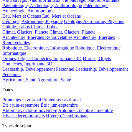
Vie Sauvage, Nature, Animaux
Vie Sauvage, Nature, Animaux
Paléontologie, Archéologie, Anthropologie
Paléontologie,
Archéologie, Anthropologie
Eau, Mers et Océans
Eau, Mers et Océans
Géologie, Astronomie, Physique
Géologie, Astronomie, Physique
Chimie, Labos
Chimie, Labos
Climat, Glaciers, Planète
Climat, Glaciers, Planète
Architecture, Energies Renouvelables
Architecture, Energies
Renouvelables
Robotique, Electronique, Informatique
Robotique, Electronique,
Informatique
Drones, Objets Connectés, Imprimante 3D
Drones, Objets
Connectés, Imprimante 3D
Leadership, Développement Personnel
Leadership, Développement
Personnel
Agriculture, Santé
Agriculture, Santé
Dates
Printemps : avril-mai
Printemps : avril-mai
Été : juin-septembre
Été : juin-septembre
Automne : octobre-novembre
Automne : octobre-novembre
Hiver : décembre-mars
Hiver : décembre-mars
Types de séjour