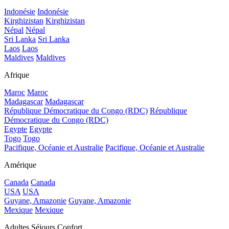
Indonésie
Indonésie
Kirghizistan
Kirghizistan
Népal
Népal
Sri Lanka
Sri Lanka
Laos
Laos
Maldives
Maldives
Afrique
Maroc
Maroc
Madagascar
Madagascar
République Démocratique du Congo (RDC)
République
Démocratique du Congo (RDC)
Egypte
Egypte
Togo
Togo
Pacifique, Océanie et Australie
Pacifique, Océanie et Australie
Amérique
Canada
Canada
USA
USA
Guyane, Amazonie
Guyane, Amazonie
Mexique
Mexique
Adultes Séjours Confort