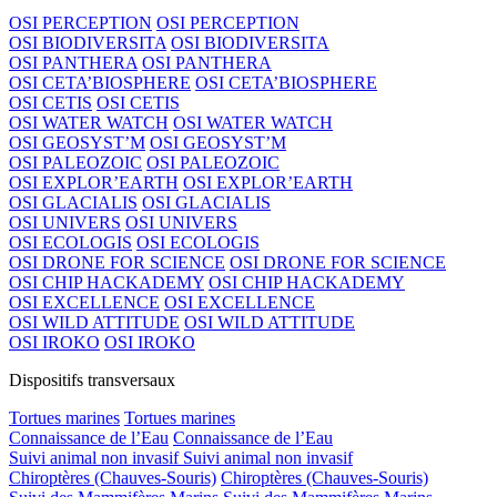
OSI PERCEPTION
OSI PERCEPTION
OSI BIODIVERSITA
OSI BIODIVERSITA
OSI PANTHERA
OSI PANTHERA
OSI CETA’BIOSPHERE
OSI CETA’BIOSPHERE
OSI CETIS
OSI CETIS
OSI WATER WATCH
OSI WATER WATCH
OSI GEOSYST’M
OSI GEOSYST’M
OSI PALEOZOIC
OSI PALEOZOIC
OSI EXPLOR’EARTH
OSI EXPLOR’EARTH
OSI GLACIALIS
OSI GLACIALIS
OSI UNIVERS
OSI UNIVERS
OSI ECOLOGIS
OSI ECOLOGIS
OSI DRONE FOR SCIENCE
OSI DRONE FOR SCIENCE
OSI CHIP HACKADEMY
OSI CHIP HACKADEMY
OSI EXCELLENCE
OSI EXCELLENCE
OSI WILD ATTITUDE
OSI WILD ATTITUDE
OSI IROKO
OSI IROKO
Dispositifs transversaux
Tortues marines
Tortues marines
Connaissance de l’Eau
Connaissance de l’Eau
Suivi animal non invasif
Suivi animal non invasif
Chiroptères (Chauves-Souris)
Chiroptères (Chauves-Souris)