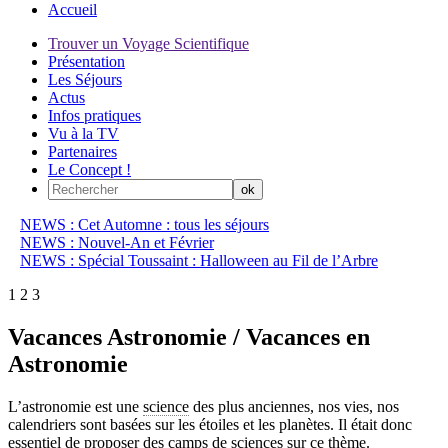
Accueil
Trouver un Voyage Scientifique
Présentation
Les Séjours
Actus
Infos pratiques
Vu à la TV
Partenaires
Le Concept !
NEWS : Cet Automne : tous les séjours
NEWS : Nouvel-An et Février
NEWS : Spécial Toussaint : Halloween au Fil de l’Arbre
1
2
3
Vacances Astronomie / Vacances en
Astronomie
L’astronomie est une
science
des plus anciennes, nos vies, nos
calendriers sont basées sur les étoiles et les planètes. Il était donc
essentiel de proposer des
camps de sciences
sur ce thème.