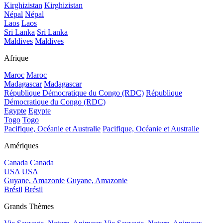
Kirghizistan
Kirghizistan
Népal
Népal
Laos
Laos
Sri Lanka
Sri Lanka
Maldives
Maldives
Afrique
Maroc
Maroc
Madagascar
Madagascar
République Démocratique du Congo (RDC)
République
Démocratique du Congo (RDC)
Egypte
Egypte
Togo
Togo
Pacifique, Océanie et Australie
Pacifique, Océanie et Australie
Amériques
Canada
Canada
USA
USA
Guyane, Amazonie
Guyane, Amazonie
Brésil
Brésil
Grands Thèmes