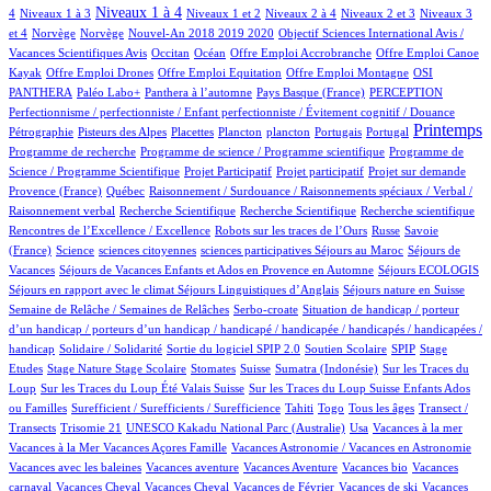
131/927
396/927
14/927
47/927
15/927
158/927
Niveaux 1 à 4
4
Niveaux 1 à 3
Niveaux 1 et 2
Niveaux 2 à 4
Niveaux 2 et 3
Niveaux 3
2/927
2/927
14/927
1/927
et 4
Norvège
Norvège
Nouvel-An 2018 2019 2020
Objectif Sciences International Avis /
8/927
182/927
1/927
1/927
Vacances Scientifiques Avis
Occitan
Océan
Offre Emploi Accrobranche
Offre Emploi Canoe
1/927
2/927
1/927
109/927
Kayak
Offre Emploi Drones
Offre Emploi Equitation
Offre Emploi Montagne
OSI
95/927
108/927
5/927
51/927
2/927
PANTHERA
Paléo Labo+
Panthera à l’automne
Pays Basque (France)
PERCEPTION
9/927
Perfectionnisme / perfectionniste / Enfant perfectionniste / Évitement cognitif / Douance
5/927
3/927
1/927
1/927
14/927
1/927
433/927
1/927
Printemps
Pétrographie
Pisteurs des Alpes
Placettes
Plancton
plancton
Portugais
Portugal
1/927
2/927
Programme de recherche
Programme de science / Programme scientifique
Programme de
1/927
1/927
14/927
79/927
Science / Programme Scientifique
Projet Participatif
Projet participatif
Projet sur demande
5/927
2/927
Provence (France)
Québec
Raisonnement / Surdouance / Raisonnements spéciaux / Verbal /
1/927
3/927
1/927
2/927
Raisonnement verbal
Recherche Scientifique
Recherche Scientifique
Recherche scientifique
5/927
101/927
4/927
Rencontres de l’Excellence / Excellence
Robots sur les traces de l’Ours
Russe
Savoie
10/927
1/927
1/927
1/927
100/927
(France)
Science
sciences citoyennes
sciences participatives
Séjours au Maroc
Séjours de
70/927
4/927
14/927
Vacances
Séjours de Vacances Enfants et Ados en Provence en Automne
Séjours ECOLOGIS
69/927
11/927
100/927
Séjours en rapport avec le climat
Séjours Linguistiques d’Anglais
Séjours nature en Suisse
11/927
2/927
Semaine de Relâche / Semaines de Relâches
Serbo-croate
Situation de handicap / porteur
d’un handicap / porteurs d’un handicap / handicapé / handicapée / handicapés / handicapées /
2/927
3/927
57/927
3/927
1/927
handicap
Solidaire / Solidarité
Sortie du logiciel SPIP 2.0
Soutien Scolaire
SPIP
Stage
1/927
10/927
1/927
177/927
5/927
2/927
Etudes
Stage Nature
Stage Scolaire
Stomates
Suisse
Sumatra (Indonésie)
Sur les Traces du
10/927
8/927
Loup
Sur les Traces du Loup Été Valais Suisse
Sur les Traces du Loup Suisse Enfants Ados
2/927
47/927
7/927
11/927
100/927
ou Familles
Surefficient / Surefficients / Surefficience
Tahiti
Togo
Tous les âges
Transect /
2/927
1/927
10/927
1/927
1/927
Transects
Trisomie 21
UNESCO Kakadu National Parc (Australie)
Usa
Vacances à la mer
1/927
76/927
1/927
Vacances à la Mer
Vacances Açores Famille
Vacances Astronomie / Vacances en Astronomie
1/927
10/927
1/927
1/927
Vacances avec les baleines
Vacances aventure
Vacances Aventure
Vacances bio
Vacances
106/927
1/927
18/927
1/927
1/927
carnaval
Vacances Cheval
Vacances Cheval
Vacances de Février
Vacances de ski
Vacances