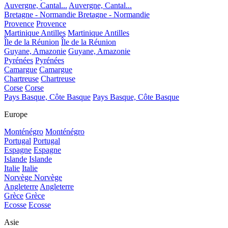
Auvergne, Cantal...
Auvergne, Cantal...
Bretagne - Normandie
Bretagne - Normandie
Provence
Provence
Martinique Antilles
Martinique Antilles
Île de la Réunion
Île de la Réunion
Guyane, Amazonie
Guyane, Amazonie
Pyrénées
Pyrénées
Camargue
Camargue
Chartreuse
Chartreuse
Corse
Corse
Pays Basque, Côte Basque
Pays Basque, Côte Basque
Europe
Monténégro
Monténégro
Portugal
Portugal
Espagne
Espagne
Islande
Islande
Italie
Italie
Norvège
Norvège
Angleterre
Angleterre
Grèce
Grèce
Ecosse
Ecosse
Asie