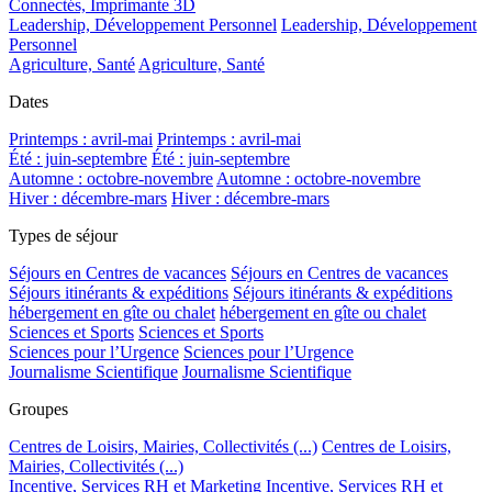
Connectés, Imprimante 3D
Leadership, Développement Personnel
Leadership, Développement
Personnel
Agriculture, Santé
Agriculture, Santé
Dates
Printemps : avril-mai
Printemps : avril-mai
Été : juin-septembre
Été : juin-septembre
Automne : octobre-novembre
Automne : octobre-novembre
Hiver : décembre-mars
Hiver : décembre-mars
Types de séjour
Séjours en Centres de vacances
Séjours en Centres de vacances
Séjours itinérants & expéditions
Séjours itinérants & expéditions
hébergement en gîte ou chalet
hébergement en gîte ou chalet
Sciences et Sports
Sciences et Sports
Sciences pour l’Urgence
Sciences pour l’Urgence
Journalisme Scientifique
Journalisme Scientifique
Groupes
Centres de Loisirs, Mairies, Collectivités (...)
Centres de Loisirs,
Mairies, Collectivités (...)
Incentive, Services RH et Marketing
Incentive, Services RH et