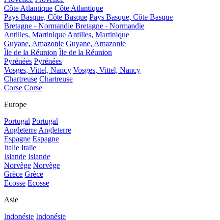
Côte Atlantique
Côte Atlantique
Pays Basque, Côte Basque
Pays Basque, Côte Basque
Bretagne - Normandie
Bretagne - Normandie
Antilles, Martinique
Antilles, Martinique
Guyane, Amazonie
Guyane, Amazonie
Île de la Réunion
Île de la Réunion
Pyrénées
Pyrénées
Vosges, Vittel, Nancy
Vosges, Vittel, Nancy
Chartreuse
Chartreuse
Corse
Corse
Europe
Portugal
Portugal
Angleterre
Angleterre
Espagne
Espagne
Italie
Italie
Islande
Islande
Norvège
Norvège
Grèce
Grèce
Ecosse
Ecosse
Asie
Indonésie
Indonésie