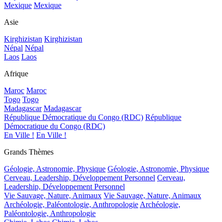
Mexique
Mexique
Asie
Kirghizistan
Kirghizistan
Népal
Népal
Laos
Laos
Afrique
Maroc
Maroc
Togo
Togo
Madagascar
Madagascar
République Démocratique du Congo (RDC)
République
Démocratique du Congo (RDC)
En Ville !
En Ville !
Grands Thèmes
Géologie, Astronomie, Physique
Géologie, Astronomie, Physique
Cerveau, Leadership, Développement Personnel
Cerveau,
Leadership, Développement Personnel
Vie Sauvage, Nature, Animaux
Vie Sauvage, Nature, Animaux
Archéologie, Paléontologie, Anthropologie
Archéologie,
Paléontologie, Anthropologie