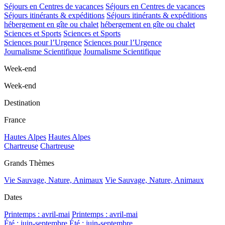
Séjours en Centres de vacances
Séjours en Centres de vacances
Séjours itinérants & expéditions
Séjours itinérants & expéditions
hébergement en gîte ou chalet
hébergement en gîte ou chalet
Sciences et Sports
Sciences et Sports
Sciences pour l’Urgence
Sciences pour l’Urgence
Journalisme Scientifique
Journalisme Scientifique
Week-end
Week-end
Destination
France
Hautes Alpes
Hautes Alpes
Chartreuse
Chartreuse
Grands Thèmes
Vie Sauvage, Nature, Animaux
Vie Sauvage, Nature, Animaux
Dates
Printemps : avril-mai
Printemps : avril-mai
Été : juin-septembre
Été : juin-septembre