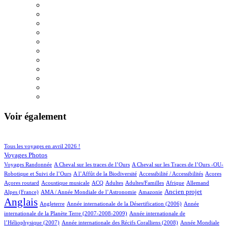
Voir également
96/927
220/927
Tous les voyages en avril 2026 !
152/927
Voyages Photos
4/927
5/927
Voyages Randonnée
A Cheval sur les traces de l’Ours
A Cheval sur les Traces de l’Ours -OU-
5/927
2/927
3/927
1/927
Robotique et Suivi de l’Ours
A l’Affût de la Biodiversité
Accessibilité / Accessibilités
Acores
2/927
100/927
27/927
12/927
2/927
70/927
19/927
Açores routard
Acoustique musicale
ACQ
Adultes
Adultes/Familles
Afrique
Allemand
12/927
5/927
256/927
716/927
Ancien projet
Alpes (France)
AMA / Année Mondiale de l’Astronomie
Amazonie
Anglais
65/927
6/927
14/927
Angleterre
Année internationale de la Désertification (2006)
Année
4/927
internationale de la Planète Terre (2007-2008-2009)
Année internationale de
1/927
12/927
l’Héliophysique (2007)
Année internationale des Récifs Coralliens (2008)
Année Mondiale