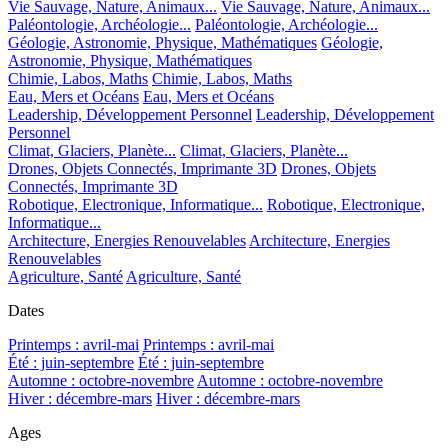
Vie Sauvage, Nature, Animaux...
Vie Sauvage, Nature, Animaux...
Paléontologie, Archéologie...
Paléontologie, Archéologie...
Géologie, Astronomie, Physique, Mathématiques
Géologie,
Astronomie, Physique, Mathématiques
Chimie, Labos, Maths
Chimie, Labos, Maths
Eau, Mers et Océans
Eau, Mers et Océans
Leadership, Développement Personnel
Leadership, Développement
Personnel
Climat, Glaciers, Planète...
Climat, Glaciers, Planète...
Drones, Objets Connectés, Imprimante 3D
Drones, Objets
Connectés, Imprimante 3D
Robotique, Electronique, Informatique...
Robotique, Electronique,
Informatique...
Architecture, Energies Renouvelables
Architecture, Energies
Renouvelables
Agriculture, Santé
Agriculture, Santé
Dates
Printemps : avril-mai
Printemps : avril-mai
Été : juin-septembre
Été : juin-septembre
Automne : octobre-novembre
Automne : octobre-novembre
Hiver : décembre-mars
Hiver : décembre-mars
Ages