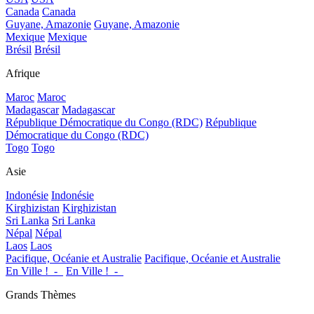
Canada
Canada
Guyane, Amazonie
Guyane, Amazonie
Mexique
Mexique
Brésil
Brésil
Afrique
Maroc
Maroc
Madagascar
Madagascar
République Démocratique du Congo (RDC)
République
Démocratique du Congo (RDC)
Togo
Togo
Asie
Indonésie
Indonésie
Kirghizistan
Kirghizistan
Sri Lanka
Sri Lanka
Népal
Népal
Laos
Laos
Pacifique, Océanie et Australie
Pacifique, Océanie et Australie
En Ville !_-_
En Ville !_-_
Grands Thèmes