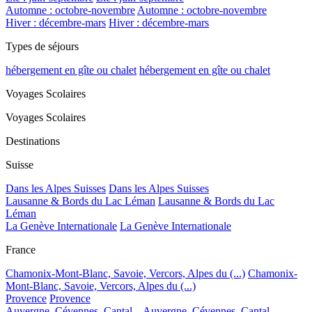
Automne : octobre-novembre
Automne : octobre-novembre
Hiver : décembre-mars
Hiver : décembre-mars
Types de séjours
hébergement en gîte ou chalet
hébergement en gîte ou chalet
Voyages Scolaires
Voyages Scolaires
Destinations
Suisse
Dans les Alpes Suisses
Dans les Alpes Suisses
Lausanne & Bords du Lac Léman
Lausanne & Bords du Lac
Léman
La Genève Internationale
La Genève Internationale
France
Chamonix-Mont-Blanc, Savoie, Vercors, Alpes du (...)
Chamonix-
Mont-Blanc, Savoie, Vercors, Alpes du (...)
Provence
Provence
Auvergne, Cévennes, Cantal...
Auvergne, Cévennes, Cantal...