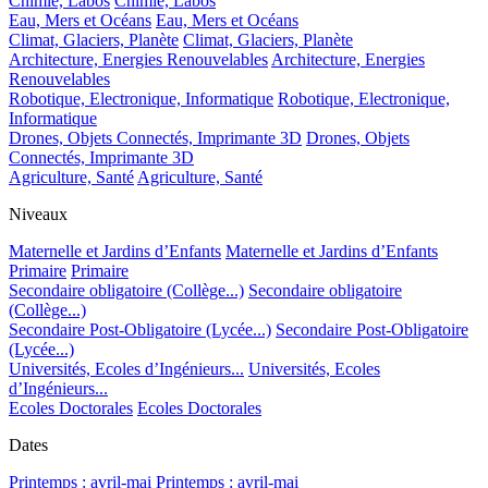
Chimie, Labos
Chimie, Labos
Eau, Mers et Océans
Eau, Mers et Océans
Climat, Glaciers, Planète
Climat, Glaciers, Planète
Architecture, Energies Renouvelables
Architecture, Energies
Renouvelables
Robotique, Electronique, Informatique
Robotique, Electronique,
Informatique
Drones, Objets Connectés, Imprimante 3D
Drones, Objets
Connectés, Imprimante 3D
Agriculture, Santé
Agriculture, Santé
Niveaux
Maternelle et Jardins d’Enfants
Maternelle et Jardins d’Enfants
Primaire
Primaire
Secondaire obligatoire (Collège...)
Secondaire obligatoire
(Collège...)
Secondaire Post-Obligatoire (Lycée...)
Secondaire Post-Obligatoire
(Lycée...)
Universités, Ecoles d’Ingénieurs...
Universités, Ecoles
d’Ingénieurs...
Ecoles Doctorales
Ecoles Doctorales
Dates
Printemps : avril-mai
Printemps : avril-mai