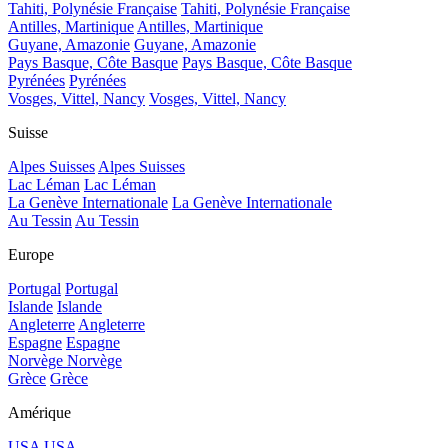
Tahiti, Polynésie Française
Tahiti, Polynésie Française
Antilles, Martinique
Antilles, Martinique
Guyane, Amazonie
Guyane, Amazonie
Pays Basque, Côte Basque
Pays Basque, Côte Basque
Pyrénées
Pyrénées
Vosges, Vittel, Nancy
Vosges, Vittel, Nancy
Suisse
Alpes Suisses
Alpes Suisses
Lac Léman
Lac Léman
La Genève Internationale
La Genève Internationale
Au Tessin
Au Tessin
Europe
Portugal
Portugal
Islande
Islande
Angleterre
Angleterre
Espagne
Espagne
Norvège
Norvège
Grèce
Grèce
Amérique
USA
USA