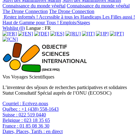
Suivi des Mammifères Marins
Suivi des Mammifères Marins
Connaissance du monde végétal
Connaissance du monde végétal
The Drone Connection
The Drone Connection
Restez informés !
Accessible à tous les Handicaps
Les Filles aussi !
Haut de Gamme pour Tous !
Emplois/Stages
Wishlist (
0
)
Langue : FR
Vos Voyages Scientifiques
L’inventeur des séjours de recherches participatives et solidaires
Statut Consultatif Spécial auprès de l’ONU (ECOSOC)
Courriel :
Ecrivez-nous
Québec :
+1 (438) 558-1643
Suisse :
022 519 0440
Belgique :
023 18 35 65
France :
01 85 08 36 30
Dates, Places, Tarifs :
en direct