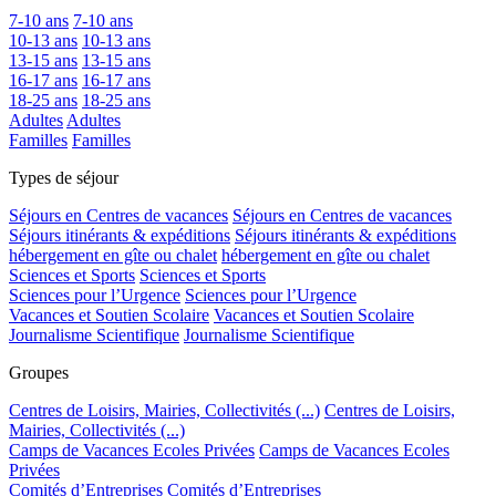
7-10 ans
7-10 ans
10-13 ans
10-13 ans
13-15 ans
13-15 ans
16-17 ans
16-17 ans
18-25 ans
18-25 ans
Adultes
Adultes
Familles
Familles
Types de séjour
Séjours en Centres de vacances
Séjours en Centres de vacances
Séjours itinérants & expéditions
Séjours itinérants & expéditions
hébergement en gîte ou chalet
hébergement en gîte ou chalet
Sciences et Sports
Sciences et Sports
Sciences pour l’Urgence
Sciences pour l’Urgence
Vacances et Soutien Scolaire
Vacances et Soutien Scolaire
Journalisme Scientifique
Journalisme Scientifique
Groupes
Centres de Loisirs, Mairies, Collectivités (...)
Centres de Loisirs,
Mairies, Collectivités (...)
Camps de Vacances Ecoles Privées
Camps de Vacances Ecoles
Privées
Comités d’Entreprises
Comités d’Entreprises