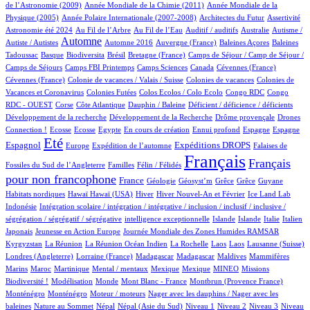
2/927
15/927
de l’Astronomie (2009)
Année Mondiale de la Chimie (2011)
Année Mondiale de la
6/927
3/927
2/927
76/927
Physique (2005)
Année Polaire Internationale (2007-2008)
Architectes du Futur
Assertivité
24/927
18/927
2/927
1/927
2/927
Astronomie été 2024
Au Fil de l’Arbre
Au Fil de l’Eau
Auditif / auditifs
Australie
Autisme /
429/927
4/927
4/927
1/927
2/927
Automne
Autiste / Autistes
Automne 2016
Auvergne (France)
Baleines Açores
Baleines
1/927
79/927
1/927
13/927
109/927
Tadoussac
Basque
Biodiversita
Brésil
Bretagne (France)
Camps de Séjour / Camp de Séjour /
5/927
12/927
4/927
2/927
1/927
Camps de Séjours
Camps FBI Printemps
Camps Sciences
Canada
Cévennes (France)
1/927
4/927
3/927
Cévennes (France)
Colonie de vacances / Valais / Suisse
Colonies de vacances
Colonies de
1/927
1/927
1/927
2/927
Vacances et Coronavirus
Colonies Futées
Colos Ecolos / Colo Ecolo
Congo RDC
Congo
1/927
17/927
1/927
2/927
1/927
RDC - OUEST
Corse
Côte Atlantique
Dauphin / Baleine
Déficient / déficience / déficients
1/927
2/927
15/927
Développement de la recherche
Développement de la Recherche
Drôme provençale
Drones
1/927
1/927
1/927
14/927
2/927
19/927
13/927
253/927
Connection !
Ecosse
Ecosse
Egypte
En cours de création
Ennui profond
Espagne
Espagne
707/927
10/927
175/927
263/927
4/927
Eté
Espagnol
Expéditions DROPS
Europe
Expédition de l’automne
Falaises de
2/927
100/927
927/927
504/927
Français
Français
Fossiles du Sud de l’Angleterre
Familles
Félin / Félidés
pour non francophone
292/927
36/927
1/927
1/927
1/927
1/927
3/927
France
Géologie
Géosyst’m
Grêce
Grêce
Guyane
2/927
2/927
153/927
23/927
9/927
2/927
Habitats nordiques
Hawaï
Hawaï (USA)
Hiver
Hiver Nouvel-An et Février
Ice Land Lab
2/927
Indonésie
Intégration scolaire / intégration / intégrative / inclusion / inclusif / inclusive /
2/927
10/927
9/927
9/927
77/927
5/927
ségrégation / ségrégatif / ségrégative
intelligence exceptionnelle
Islande
Islande
Italie
Italien
2/927
5/927
101/927
Japonais
Jeunesse en Action Europe
Journée Mondiale des Zones Humides RAMSAR
5/927
3/927
1/927
1/927
1/927
2/927
61/927
Kyrgyzstan
La Réunion
La Réunion Océan Indien
La Rochelle
Laos
Laos
Lausanne (Suisse)
1/927
5/927
5/927
2/927
2/927
Londres (Angleterre)
Lorraine (France)
Madagascar
Madagascar
Maldives
Mammifères
9/927
8/927
2/927
1/927
1/927
29/927
40/927
Marins
Maroc
Martinique
Mental / mentaux
Mexique
Mexique
MINEO
Missions
2/927
4/927
1/927
9/927
11/927
Biodiversité !
Modélisation
Monde
Mont Blanc - France
Montbrun (Provence France)
11/927
2/927
1/927
Monténégro
Monténégro
Moteur / moteurs
Nager avec les dauphins / Nager avec les
3/927
15/927
15/927
12/927
12/927
12/927
113/927
baleines
Nature au Sommet
Népal
Népal (Asie du Sud)
Niveau 1
Niveau 2
Niveau 3
Niveau