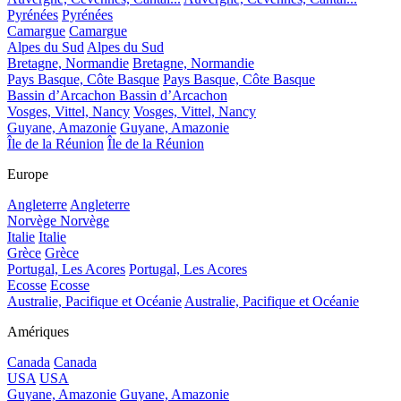
Pyrénées
Pyrénées
Camargue
Camargue
Alpes du Sud
Alpes du Sud
Bretagne, Normandie
Bretagne, Normandie
Pays Basque, Côte Basque
Pays Basque, Côte Basque
Bassin d’Arcachon
Bassin d’Arcachon
Vosges, Vittel, Nancy
Vosges, Vittel, Nancy
Guyane, Amazonie
Guyane, Amazonie
Île de la Réunion
Île de la Réunion
Europe
Angleterre
Angleterre
Norvège
Norvège
Italie
Italie
Grèce
Grèce
Portugal, Les Acores
Portugal, Les Acores
Ecosse
Ecosse
Australie, Pacifique et Océanie
Australie, Pacifique et Océanie
Amériques
Canada
Canada
USA
USA
Guyane, Amazonie
Guyane, Amazonie