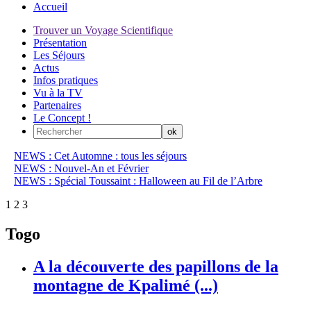
Accueil
Trouver un Voyage Scientifique
Présentation
Les Séjours
Actus
Infos pratiques
Vu à la TV
Partenaires
Le Concept !
NEWS : Cet Automne : tous les séjours
NEWS : Nouvel-An et Février
NEWS : Spécial Toussaint : Halloween au Fil de l’Arbre
1
2
3
Togo
A la découverte des papillons de la
montagne de Kpalimé (...)