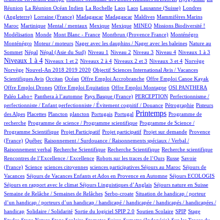
4/1151
2/1151
1/1151
1/1151
4/1151
59/1151
Réunion
La Réunion Océan Indien
La Rochelle
Laos
Laos
Lausanne (Suisse)
Londres
1/1151
5/1151
5/1151
2/1151
1/1151
10/1151
(Angleterre)
Lorraine (France)
Madagascar
Madagascar
Maldives
Mammifères Marins
11/1151
1/1151
1/1151
1/1151
53/1151
54/1151
1/1151
Maroc
Martinique
Mental / mentaux
Mexique
Mexique
MINEO
Missions Biodiversité !
3/1151
3/1151
11/1151
18/1151
18/1151
Modélisation
Monde
Mont Blanc - France
Montbrun (Provence France)
Monténégro
1/1151
1/1151
3/1151
Monténégro
Moteur / moteurs
Nager avec les dauphins / Nager avec les baleines
Nature au
24/1151
24/1151
16/1151
12/1151
16/1151
121/1151
164/1151
494/1151
Sommet
Népal
Népal (Asie du Sud)
Niveau 1
Niveau 2
Niveau 3
Niveau 4
Niveaux 1 à 3
20/1151
78/1151
15/1151
211/1151
3/1151
3/1151
Niveaux 1 à 4
Niveaux 1 et 2
Niveaux 2 à 4
Niveaux 2 et 3
Niveaux 3 et 4
Norvège
26/1151
1/1151
Norvège
Nouvel-An 2018 2019 2020
Objectif Sciences International Avis / Vacances
7/1151
224/1151
1/1151
1/1151
1/1151
Scientifiques Avis
Occitan
Océan
Offre Emploi Accrobranche
Offre Emploi Canoe Kayak
1/1151
1/1151
114/1151
118/1151
Offre Emploi Drones
Offre Emploi Equitation
Offre Emploi Montagne
OSI PANTHERA
113/1151
5/1151
67/1151
1/1151
Paléo Labo+
Panthera à l’automne
Pays Basque (France)
PERCEPTION
Perfectionnisme /
20/1151
10/1151
perfectionniste / Enfant perfectionniste / Évitement cognitif / Douance
Pétrographie
Pisteurs
3/1151
1/1151
1/1151
14/1151
2/1151
523/1151
1/1151
Printemps
des Alpes
Placettes
Plancton
plancton
Portugais
Portugal
Programme de
1/1151
2/1151
recherche
Programme de science / Programme scientifique
Programme de Science /
1/1151
1/1151
20/1151
99/1151
Programme Scientifique
Projet Participatif
Projet participatif
Projet sur demande
Provence
7/1151
1/1151
(France)
Québec
Raisonnement / Surdouance / Raisonnements spéciaux / Verbal /
1/1151
1/1151
1/1151
1/1151
Raisonnement verbal
Recherche Scientifique
Recherche Scientifique
Recherche scientifique
3/1151
101/1151
5/1151
Rencontres de l’Excellence / Excellence
Robots sur les traces de l’Ours
Russe
Savoie
21/1151
1/1151
1/1151
2/1151
100/1151
(France)
Science
sciences citoyennes
sciences participatives
Séjours au Maroc
Séjours de
85/1151
6/1151
20/1151
Vacances
Séjours de Vacances Enfants et Ados en Provence en Automne
Séjours ECOLOGIS
79/1151
12/1151
100/1151
Séjours en rapport avec le climat
Séjours Linguistiques d’Anglais
Séjours nature en Suisse
18/1151
1/1151
Semaine de Relâche / Semaines de Relâches
Serbo-croate
Situation de handicap / porteur
d’un handicap / porteurs d’un handicap / handicapé / handicapée / handicapés / handicapées /
2/1151
3/1151
90/1151
3/1151
1/1151
handicap
Solidaire / Solidarité
Sortie du logiciel SPIP 2.0
Soutien Scolaire
SPIP
Stage
1/1151
22/1151
1/1151
213/1151
5/1151
2/1151
Etudes
Stage Nature
Stage Scolaire
Stomates
Suisse
Sumatra (Indonésie)
Sur les Traces du