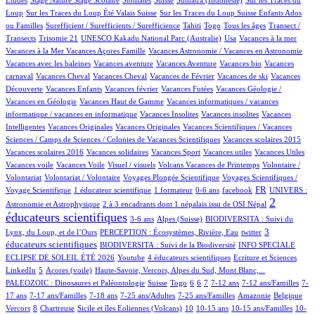
11/1151
8/1151
Loup
Sur les Traces du Loup Été Valais Suisse
Sur les Traces du Loup Suisse Enfants Ados
1/1151
66/1151
6/1151
15/1151
100/1151
ou Familles
Surefficient / Surefficients / Surefficience
Tahiti
Togo
Tous les âges
Transect /
1/1151
3/1151
19/1151
1/1151
1/1151
Transects
Trisomie 21
UNESCO Kakadu National Parc (Australie)
Usa
Vacances à la mer
1/1151
68/1151
1/1151
Vacances à la Mer
Vacances Açores Famille
Vacances Astronomie / Vacances en Astronomie
1/1151
21/1151
1/1151
1/1151
Vacances avec les baleines
Vacances aventure
Vacances Aventure
Vacances bio
Vacances
109/1151
1/1151
30/1151
1/1151
1/1151
carnaval
Vacances Cheval
Vacances Cheval
Vacances de Février
Vacances de ski
Vacances
66/1151
1/1151
2/1151
36/1151
Découverte
Vacances Enfants
Vacances février
Vacances Futées
Vacances Géologie /
1/1151
1/1151
Vacances en Géologie
Vacances Haut de Gamme
Vacances informatiques / vacances
1/1151
1/1151
1/1151
informatique / vacances en informatique
Vacances Insolites
Vacances insolites
Vacances
2/1151
1/1151
21/1151
Intelligentes
Vacances Originales
Vacances Originales
Vacances Scientifiques / Vacances
1/1151
1/1151
Sciences / Camps de Sciences / Colonies de Vacances Scientifiques
Vacances scolaires 2015
1/1151
1/1151
1/1151
1/1151
1/1151
Vacances scolaires 2016
Vacances solidaires
Vacances Sport
Vacances utiles
Vacances Utiles
1/1151
1/1151
23/1151
1/1151
Vacances voile
Vacances Voile
Visuel / visuels
Volcans Vacances de Printemps
Volontaire /
1/1151
93/1151
22/1151
Volontariat
Volontariat / Volontaire
Voyages Plongée Scientifique
Voyages Scientifiques /
134/1151
7/1151
4/1151
14/1151
350/1151
73/1151
FR
Voyage Scientifique
1 éducateur scientifique
1 formateur
0-6 ans
facebook
UNIVERS :
13/1151
667/1151
2
Astronomie et Astrophysique
2 à 3 encadrants dont 1 népalais issu de OSI Népal
éducateurs scientifiques
14/1151
183/1151
61/1151
3-6 ans
Alpes (Suisse)
BIODIVERSITA : Suivi du
16/1151
2/1151
345/1151
3
Lynx, du Loup, et de l’Ours
PERCEPTION : Écosystèmes, Rivière, Eau
twitter
79/1151
53/1151
éducateurs scientifiques
BIODIVERSITA : Suivi de la Biodiversité
INFO SPECIALE
2/1151
39/1151
2/1151
2/1151
ECLIPSE DE SOLEIL ÉTÉ 2026
Youtube
4 éducateurs scientifiques
Ecriture et Sciences
19/1151
9/1151
13/1151
117/1151
LinkedIn
5
Acores (voile)
Haute-Savoie, Vercors, Alpes du Sud, Mont Blanc,...
2/1151
4/1151
1/1151
82/1151
103/1151
23/1151
131/1151
5/1151
PALEOZOIC : Dinosaures et Paléontologie
Suisse
Togo
6
6
7
7-12 ans
7-12 ans/Familles
7-
32/1151
77/1151
4/1151
10/1151
15/1151
1/1151
2/1151
17 ans
7-17 ans/Familles
7-18 ans
7-25 ans/Adultes
7-25 ans/Familles
Amazonie
Belgique
124/1151
1/1151
22/1151
106/1151
2/1151
4/1151
18/1151
Vercors
8
Chartreuse
Sicile et îles Eoliennes (Volcans)
10
10-15 ans
10-15 ans/Familles
10-