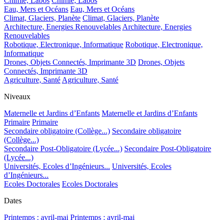
Chimie, Labos
Chimie, Labos
Eau, Mers et Océans
Eau, Mers et Océans
Climat, Glaciers, Planète
Climat, Glaciers, Planète
Architecture, Energies Renouvelables
Architecture, Energies
Renouvelables
Robotique, Electronique, Informatique
Robotique, Electronique,
Informatique
Drones, Objets Connectés, Imprimante 3D
Drones, Objets
Connectés, Imprimante 3D
Agriculture, Santé
Agriculture, Santé
Niveaux
Maternelle et Jardins d’Enfants
Maternelle et Jardins d’Enfants
Primaire
Primaire
Secondaire obligatoire (Collège...)
Secondaire obligatoire
(Collège...)
Secondaire Post-Obligatoire (Lycée...)
Secondaire Post-Obligatoire
(Lycée...)
Universités, Ecoles d’Ingénieurs...
Universités, Ecoles
d’Ingénieurs...
Ecoles Doctorales
Ecoles Doctorales
Dates
Printemps : avril-mai
Printemps : avril-mai