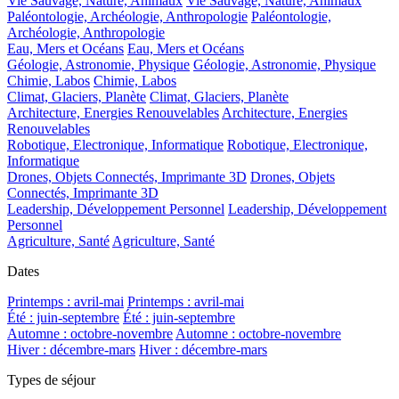
Vie Sauvage, Nature, Animaux
Vie Sauvage, Nature, Animaux
Paléontologie, Archéologie, Anthropologie
Paléontologie,
Archéologie, Anthropologie
Eau, Mers et Océans
Eau, Mers et Océans
Géologie, Astronomie, Physique
Géologie, Astronomie, Physique
Chimie, Labos
Chimie, Labos
Climat, Glaciers, Planète
Climat, Glaciers, Planète
Architecture, Energies Renouvelables
Architecture, Energies
Renouvelables
Robotique, Electronique, Informatique
Robotique, Electronique,
Informatique
Drones, Objets Connectés, Imprimante 3D
Drones, Objets
Connectés, Imprimante 3D
Leadership, Développement Personnel
Leadership, Développement
Personnel
Agriculture, Santé
Agriculture, Santé
Dates
Printemps : avril-mai
Printemps : avril-mai
Été : juin-septembre
Été : juin-septembre
Automne : octobre-novembre
Automne : octobre-novembre
Hiver : décembre-mars
Hiver : décembre-mars
Types de séjour