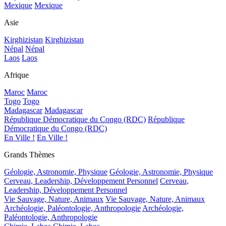
Mexique
Mexique
Asie
Kirghizistan
Kirghizistan
Népal
Népal
Laos
Laos
Afrique
Maroc
Maroc
Togo
Togo
Madagascar
Madagascar
République Démocratique du Congo (RDC)
République
Démocratique du Congo (RDC)
En Ville !
En Ville !
Grands Thèmes
Géologie, Astronomie, Physique
Géologie, Astronomie, Physique
Cerveau, Leadership, Développement Personnel
Cerveau,
Leadership, Développement Personnel
Vie Sauvage, Nature, Animaux
Vie Sauvage, Nature, Animaux
Archéologie, Paléontologie, Anthropologie
Archéologie,
Paléontologie, Anthropologie