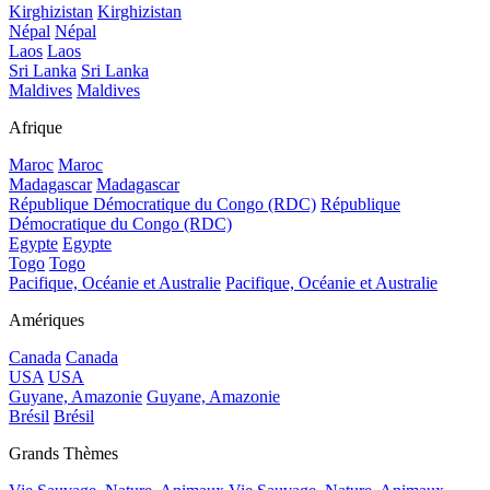
Kirghizistan
Kirghizistan
Népal
Népal
Laos
Laos
Sri Lanka
Sri Lanka
Maldives
Maldives
Afrique
Maroc
Maroc
Madagascar
Madagascar
République Démocratique du Congo (RDC)
République
Démocratique du Congo (RDC)
Egypte
Egypte
Togo
Togo
Pacifique, Océanie et Australie
Pacifique, Océanie et Australie
Amériques
Canada
Canada
USA
USA
Guyane, Amazonie
Guyane, Amazonie
Brésil
Brésil
Grands Thèmes