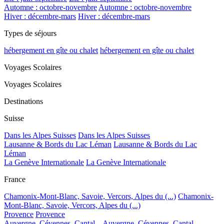
Automne : octobre-novembre
Automne : octobre-novembre
Hiver : décembre-mars
Hiver : décembre-mars
Types de séjours
hébergement en gîte ou chalet
hébergement en gîte ou chalet
Voyages Scolaires
Voyages Scolaires
Destinations
Suisse
Dans les Alpes Suisses
Dans les Alpes Suisses
Lausanne & Bords du Lac Léman
Lausanne & Bords du Lac
Léman
La Genève Internationale
La Genève Internationale
France
Chamonix-Mont-Blanc, Savoie, Vercors, Alpes du (...)
Chamonix-
Mont-Blanc, Savoie, Vercors, Alpes du (...)
Provence
Provence
Auvergne, Cévennes, Cantal...
Auvergne, Cévennes, Cantal...