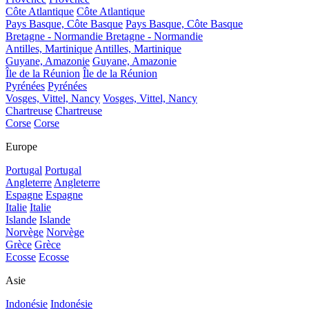
Côte Atlantique
Côte Atlantique
Pays Basque, Côte Basque
Pays Basque, Côte Basque
Bretagne - Normandie
Bretagne - Normandie
Antilles, Martinique
Antilles, Martinique
Guyane, Amazonie
Guyane, Amazonie
Île de la Réunion
Île de la Réunion
Pyrénées
Pyrénées
Vosges, Vittel, Nancy
Vosges, Vittel, Nancy
Chartreuse
Chartreuse
Corse
Corse
Europe
Portugal
Portugal
Angleterre
Angleterre
Espagne
Espagne
Italie
Italie
Islande
Islande
Norvège
Norvège
Grèce
Grèce
Ecosse
Ecosse
Asie
Indonésie
Indonésie