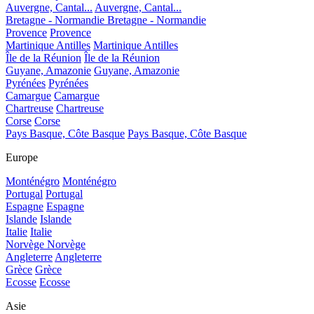
Auvergne, Cantal...
Auvergne, Cantal...
Bretagne - Normandie
Bretagne - Normandie
Provence
Provence
Martinique Antilles
Martinique Antilles
Île de la Réunion
Île de la Réunion
Guyane, Amazonie
Guyane, Amazonie
Pyrénées
Pyrénées
Camargue
Camargue
Chartreuse
Chartreuse
Corse
Corse
Pays Basque, Côte Basque
Pays Basque, Côte Basque
Europe
Monténégro
Monténégro
Portugal
Portugal
Espagne
Espagne
Islande
Islande
Italie
Italie
Norvège
Norvège
Angleterre
Angleterre
Grèce
Grèce
Ecosse
Ecosse
Asie