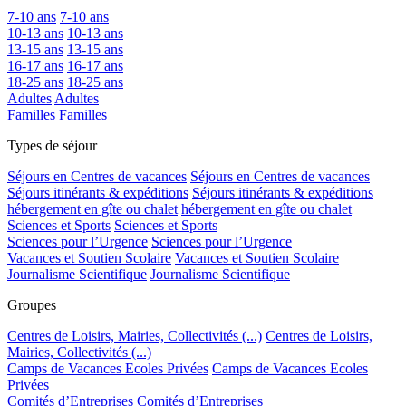
7-10 ans
7-10 ans
10-13 ans
10-13 ans
13-15 ans
13-15 ans
16-17 ans
16-17 ans
18-25 ans
18-25 ans
Adultes
Adultes
Familles
Familles
Types de séjour
Séjours en Centres de vacances
Séjours en Centres de vacances
Séjours itinérants & expéditions
Séjours itinérants & expéditions
hébergement en gîte ou chalet
hébergement en gîte ou chalet
Sciences et Sports
Sciences et Sports
Sciences pour l’Urgence
Sciences pour l’Urgence
Vacances et Soutien Scolaire
Vacances et Soutien Scolaire
Journalisme Scientifique
Journalisme Scientifique
Groupes
Centres de Loisirs, Mairies, Collectivités (...)
Centres de Loisirs,
Mairies, Collectivités (...)
Camps de Vacances Ecoles Privées
Camps de Vacances Ecoles
Privées
Comités d’Entreprises
Comités d’Entreprises