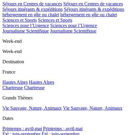
Séjours en Centres de vacances
Séjours en Centres de vacances
Séjours itinérants & expéditions
Séjours itinérants & expéditions
hébergement en gîte ou chalet
hébergement en gîte ou chalet
Sciences et Sports
Sciences et Sports
Sciences pour l’Urgence
Sciences pour l’Urgence
Journalisme Scientifique
Journalisme Scientifique
Week-end
Week-end
Destination
France
Hautes Alpes
Hautes Alpes
Chartreuse
Chartreuse
Grands Thèmes
Vie Sauvage, Nature, Animaux
Vie Sauvage, Nature, Animaux
Dates
Printemps : avril-mai
Printemps : avril-mai
Été : juin-septembre
Été : juin-septembre