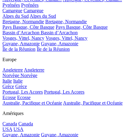
Pyrénées
Pyrénées
Camargue
Camargue
Alpes du Sud
Alpes du Sud
Bretagne, Normandie
Bretagne, Normandie
Pays Basque, Côte Basque
Pays Basque, Côte Basque
Bassin d’Arcachon
Bassin d’Arcachon
Vosges, Vittel, Nancy
Vosges, Vittel, Nancy
Guyane, Amazonie
Guyane, Amazonie
Île de la Réunion
Île de la Réunion
Europe
Angleterre
Angleterre
Norvège
Norvège
Italie
Italie
Grèce
Grèce
Portugal, Les Acores
Portugal, Les Acores
Ecosse
Ecosse
Australie, Pacifique et Océanie
Australie, Pacifique et Océanie
Amériques
Canada
Canada
USA
USA
Guyane, Amazonie
Guyane, Amazonie