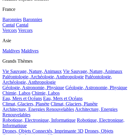
France
Baronnies
Baronnies
Cantal
Cantal
Vercors
Vercors
Asie
Maldives
Maldives
Grands Thèmes
Vie Sauvage, Nature, Animaux
Vie Sauvage, Nature, Animaux
Paléontologie, Archéologie, Anthropologie
Paléontologie,
Archéologie, Anthropologie
Géologie, Astronomie, Physique
Géologie, Astronomie, Physique
Chimie, Labos
Chimie, Labos
Eau, Mers et Océans
Eau, Mers et Océans
Climat, Glaciers, Planète
Climat, Glaciers, Planète
Architecture, Energies Renouvelables
Architecture, Energies
Renouvelables
Robotique, Electronique, Informatique
Robotique, Electronique,
Informatique
Drones, Objets Connectés, Imprimante 3D
Drones, Objets