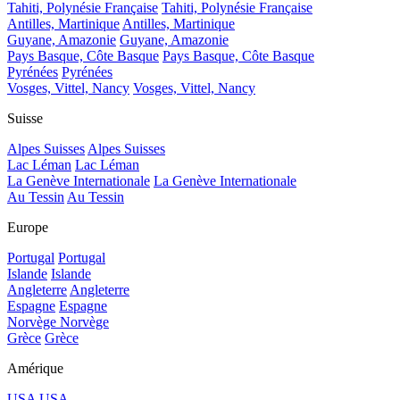
Tahiti, Polynésie Française
Tahiti, Polynésie Française
Antilles, Martinique
Antilles, Martinique
Guyane, Amazonie
Guyane, Amazonie
Pays Basque, Côte Basque
Pays Basque, Côte Basque
Pyrénées
Pyrénées
Vosges, Vittel, Nancy
Vosges, Vittel, Nancy
Suisse
Alpes Suisses
Alpes Suisses
Lac Léman
Lac Léman
La Genève Internationale
La Genève Internationale
Au Tessin
Au Tessin
Europe
Portugal
Portugal
Islande
Islande
Angleterre
Angleterre
Espagne
Espagne
Norvège
Norvège
Grèce
Grèce
Amérique
USA
USA