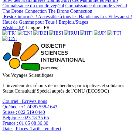
Suivi des Mammifères Marins
Suivi des Mammifères Marins
Connaissance du monde végétal
Connaissance du monde végétal
The Drone Connection
The Drone Connection
Restez informés !
Accessible à tous les Handicaps
Les Filles aussi !
Haut de Gamme pour Tous !
Emplois/Stages
Wishlist (
0
)
Langue : FR
Vos Voyages Scientifiques
L’inventeur des séjours de recherches participatives et solidaires
Statut Consultatif Spécial auprès de l’ONU (ECOSOC)
Courriel :
Ecrivez-nous
Québec :
+1 (438) 558-1643
Suisse :
022 519 0440
Belgique :
023 18 35 65
France :
01 85 08 36 30
Dates, Places, Tarifs :
en direct