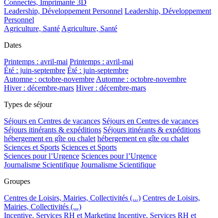
Connectés, Imprimante 3D
Leadership, Développement Personnel
Leadership, Développement
Personnel
Agriculture, Santé
Agriculture, Santé
Dates
Printemps : avril-mai
Printemps : avril-mai
Été : juin-septembre
Été : juin-septembre
Automne : octobre-novembre
Automne : octobre-novembre
Hiver : décembre-mars
Hiver : décembre-mars
Types de séjour
Séjours en Centres de vacances
Séjours en Centres de vacances
Séjours itinérants & expéditions
Séjours itinérants & expéditions
hébergement en gîte ou chalet
hébergement en gîte ou chalet
Sciences et Sports
Sciences et Sports
Sciences pour l’Urgence
Sciences pour l’Urgence
Journalisme Scientifique
Journalisme Scientifique
Groupes
Centres de Loisirs, Mairies, Collectivités (...)
Centres de Loisirs,
Mairies, Collectivités (...)
Incentive, Services RH et Marketing
Incentive, Services RH et