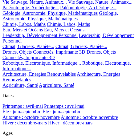
Vie Sauvage, Nature, Animaux...
Vie Sauvage, Nature, Animaux...
Paléontologie, Archéologie...
Paléontologie, Archéologie...
Géologie, Astronomie, Physique, Mathématiques
Géologie,
Astronomie, Physique, Mathématiques
Chimie, Labos, Maths
Chimie, Labos, Maths
Eau, Mers et Océans
Eau, Mers et Océans
Leadership, Développement Personnel
Leadership, Développement
Personnel
Climat, Glaciers, Planète...
Climat, Glaciers, Planète...
Drones, Objets Connectés, Imprimante 3D
Drones, Objets
Connectés, Imprimante 3D
Robotique, Electronique, Informatique...
Robotique, Electronique,
Informatique...
Architecture, Energies Renouvelables
Architecture, Energies
Renouvelables
Agriculture, Santé
Agriculture, Santé
Dates
Printemps : avril-mai
Printemps : avril-mai
Été : juin-septembre
Été : juin-septembre
Automne : octobre-novembre
Automne : octobre-novembre
Hiver : décembre-mars
Hiver : décembre-mars
Ages