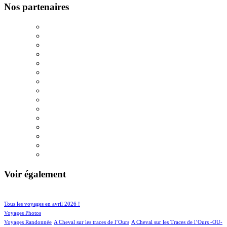
Nos partenaires
Voir également
126/1151
229/1151
Tous les voyages en avril 2026 !
180/1151
Voyages Photos
6/1151
4/1151
Voyages Randonnée
A Cheval sur les traces de l’Ours
A Cheval sur les Traces de l’Ours -OU-