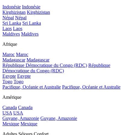
Indonésie
Indonésie
Kirghizistan
Kirghizistan
Népal
Népal
Sri Lanka
Sri Lanka
Laos
Laos
Maldives
Maldives
Afrique
Maroc
Maroc
Madagascar
Madagascar
République Démocratique du Congo (RDC)
République
Démocratique du Congo (RDC)
Egypte
Egypte
Togo
Togo
Pacifique, Océanie et Australie
Pacifique, Océanie et Australie
Amérique
Canada
Canada
USA
USA
Guyane, Amazonie
Guyane, Amazonie
Mexique
Mexique
Adultes Séjours Confort