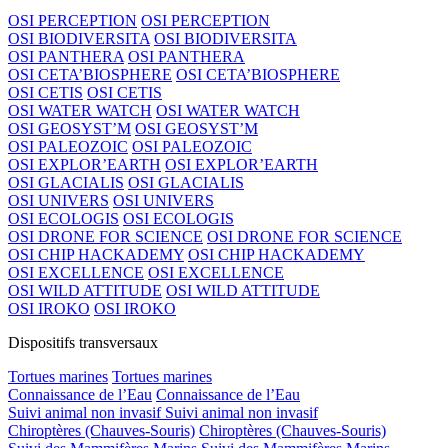
OSI PERCEPTION
OSI PERCEPTION
OSI BIODIVERSITA
OSI BIODIVERSITA
OSI PANTHERA
OSI PANTHERA
OSI CETA’BIOSPHERE
OSI CETA’BIOSPHERE
OSI CETIS
OSI CETIS
OSI WATER WATCH
OSI WATER WATCH
OSI GEOSYST’M
OSI GEOSYST’M
OSI PALEOZOIC
OSI PALEOZOIC
OSI EXPLOR’EARTH
OSI EXPLOR’EARTH
OSI GLACIALIS
OSI GLACIALIS
OSI UNIVERS
OSI UNIVERS
OSI ECOLOGIS
OSI ECOLOGIS
OSI DRONE FOR SCIENCE
OSI DRONE FOR SCIENCE
OSI CHIP HACKADEMY
OSI CHIP HACKADEMY
OSI EXCELLENCE
OSI EXCELLENCE
OSI WILD ATTITUDE
OSI WILD ATTITUDE
OSI IROKO
OSI IROKO
Dispositifs transversaux
Tortues marines
Tortues marines
Connaissance de l’Eau
Connaissance de l’Eau
Suivi animal non invasif
Suivi animal non invasif
Chiroptères (Chauves-Souris)
Chiroptères (Chauves-Souris)