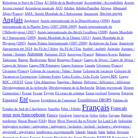
5/1151
1/1151
8/1151
1/1151
Robotique et Suivi de l’Ours
A l’Affût de la Biodiversité
Accessibilité / Accessibilités
Acores
2/1151
100/1151
39/1151
17/1151
2/1151
83/1151
26/1151
Açores routard
Acoustique musicale
ACQ
Adultes
Adultes/Familles
Afrique
Allemand
17/1151
16/1151
356/1151
880/1151
Ancien projet
Alpes (France)
AMA / Année Mondiale de l’Astronomie
Amazonie
Anglais
63/1151
8/1151
16/1151
Angleterre
Année internationale de la Désertification (2006)
Année
6/1151
internationale de la Planète Terre (2007-2008-2009)
Année internationale de
3/1151
16/1151
l’Héliophysique (2007)
Année internationale des Récifs Coralliens (2008)
Année Mondiale
3/1151
19/1151
de l’Astronomie (2009)
Année Mondiale de la Chimie (2011)
Année Mondiale de la
5/1151
4/1151
1/1151
67/1151
Physique (2005)
Année Polaire Internationale (2007-2008)
Architectes du Futur
Assertivité
29/1151
15/1151
1/1151
3/1151
1/1151
Astronomie été 2024
Au Fil de l’Arbre
Au Fil de l’Eau
Auditif / auditifs
Australie
Autisme /
513/1151
4/1151
8/1151
1/1151
2/1151
Automne
Autiste / Autistes
Automne 2016
Auvergne (France)
Baleines Açores
Baleines
2/1151
117/1151
1/1151
18/1151
120/1151
Tadoussac
Basque
Biodiversita
Brésil
Bretagne (France)
Camps de Séjour / Camp de Séjour /
4/1151
23/1151
4/1151
2/1151
1/1151
Camps de Séjours
Camps FBI Printemps
Camps Sciences
Canada
Cévennes (France)
1/1151
3/1151
3/1151
Cévennes (France)
Colonie de vacances / Valais / Suisse
Colonies de vacances
Colonies de
1/1151
1/1151
2/1151
2/1151
Vacances et Coronavirus
Colonies Futées
Colos Ecolos / Colo Ecolo
Congo RDC
Congo
1/1151
17/1151
1/1151
1/1151
1/1151
RDC - OUEST
Corse
Côte Atlantique
Dauphin / Baleine
Déficient / déficience / déficients
1/1151
2/1151
26/1151
Développement de la recherche
Développement de la Recherche
Drôme provençale
Drones
2/1151
2/1151
1/1151
30/1151
1/1151
27/1151
26/1151
287/1151
Connection !
Ecosse
Ecosse
Egypte
En cours de création
Ennui profond
Espagne
Espagne
860/1151
16/1151
208/1151
312/1151
4/1151
Eté
Espagnol
Expéditions DROPS
Europe
Expédition de l’automne
Falaises de
3/1151
100/1151
1151/1151
612/1151
Français
Français
Fossiles du Sud de l’Angleterre
Familles
Félin / Félidés
pour non francophone
361/1151
56/1151
2/1151
1/1151
1/1151
1/1151
5/1151
France
Géologie
Géosyst’m
Grêce
Grêce
Guyane
Habitats
3/1151
3/1151
192/1151
31/1151
10/1151
1/1151
1/1151
nordiques
Hawaï
Hawaï (USA)
Hiver
Hiver Nouvel-An et Février
Ice Land Lab
Indonésie
Intégration scolaire / intégration / intégrative / inclusion / inclusif / inclusive / ségrégation /
1/1151
11/1151
10/1151
20/1151
92/1151
6/1151
2/1151
ségrégatif / ségrégative
intelligence exceptionnelle
Islande
Islande
Italie
Italien
Japonais
5/1151
101/1151
6/1151
Jeunesse en Action Europe
Journée Mondiale des Zones Humides RAMSAR
Kyrgyzstan
La