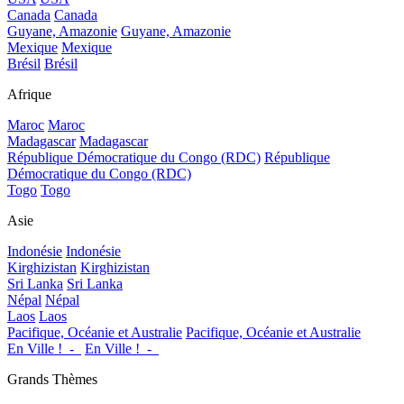
Canada
Canada
Guyane, Amazonie
Guyane, Amazonie
Mexique
Mexique
Brésil
Brésil
Afrique
Maroc
Maroc
Madagascar
Madagascar
République Démocratique du Congo (RDC)
République
Démocratique du Congo (RDC)
Togo
Togo
Asie
Indonésie
Indonésie
Kirghizistan
Kirghizistan
Sri Lanka
Sri Lanka
Népal
Népal
Laos
Laos
Pacifique, Océanie et Australie
Pacifique, Océanie et Australie
En Ville !_-_
En Ville !_-_
Grands Thèmes