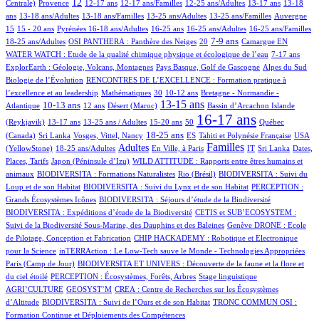
196/934
362/934
17/934
2/934
1/934
90/934
12/934
12
Centrale)
Provence
12-17 ans
12-17 ans/Familles
12-25 ans/Adultes
13-17 ans
13-18
82/934
6/934
1/934
9/934
4/934
193/934
ans
13-18 ans/Adultes
13-18 ans/Familles
13-25 ans/Adultes
13-25 ans/Familles
Auvergne
22/934
41/934
121/934
5/934
2/934
1/934
14/934
15
15 - 20 ans
Pyrénées
16-18 ans/Adultes
16-25 ans
16-25 ans/Adultes
16-25 ans/Familles
113/934
48/934
272/934
3/934
147/934
11/934
7-9 ans
18-25 ans/Adultes
OSI PANTHERA : Panthère des Neiges
20
Camargue
EN
15/934
46/934
WATER WATCH : Etude de la qualité chimique physique et écologique de l’eau
7-17 ans
20/934
9/934
4/934
ExplorEarth : Géologie, Volcans, Montagnes
Pays Basque, Golf de Gascogne
Alpes du Sud
85/934
Biologie de l’Évolution
RENCONTRES DE L’EXCELLENCE : Formation pratique à
3/934
8/934
84/934
95/934
l’excellence et au leadership
Mathématiques
30
10-12 ans
Bretagne - Normandie -
254/934
47/934
4/934
501/934
1/934
16/934
13-15 ans
10-13 ans
Atlantique
12 ans
Désert (Maroc)
Bassin d’Arcachon
Islande
25/934
20/934
8/934
2/934
671/934
26/934
16-17 ans
(Reykjavik)
13-17 ans
13-25 ans / Adultes
15-20 ans
50
Québec
1/934
7/934
290/934
41/934
50/934
14/934
18-25 ans
(Canada)
Sri Lanka
Vosges, Vittel, Nancy
ES
Tahiti et Polynésie Française
USA
181/934
418/934
1/934
494/934
6/934
1/934
6/934
Familles
Adultes
(YellowStone)
18-25 ans/Adultes
En Ville, à Paris
IT
Sri Lanka
Dates,
6/934
10/934
Places, Tarifs
Japon (Péninsule d’Izu)
WILD ATTITUDE : Rapports entre êtres humains et
29/934
5/934
8/934
animaux
BIODIVERSITA : Formations Naturalistes
Rio (Brésil)
BIODIVERSITA : Suivi du
17/934
1/934
Loup et de son Habitat
BIODIVERSITA : Suivi du Lynx et de son Habitat
PERCEPTION :
14/934
8/934
Grands Écosystèmes Icônes
BIODIVERSITA : Séjours d’étude de la Biodiversité
97/934
BIODIVERSITA : Expéditions d’étude de la Biodiversité
CETIS et SUB’ECOSYSTEM :
17/934
9/934
Suivi de la Biodiversité Sous-Marine, des Dauphins et des Baleines
Genève
DRONE : Ecole
10/934
de Pilotage, Conception et Fabrication
CHIP HACKADEMY : Robotique et Electronique
2/934
5/934
pour la Science
inTERRAction : Le Low-Tech sauve le Monde - Technologies Appropriées
2/934
Paris (Camp de Jour)
BIODIVERSITA ET UNIVERS : Découverte de la faune et la flore et
32/934
4/934
1/934
du ciel étoilé
PERCEPTION : Écosystèmes, Forêts, Arbres
Stage linguistique
3/934
1/934
AGRI’CULTURE
GEOSYST’M
CREA : Centre de Recherches sur les Écosystèmes
1/934
2/934
d’Altitude
BIODIVERSITA : Suivi de l’Ours et de son Habitat
TRONC COMMUN OSI :
Formation Continue et Déploiements des Compétences