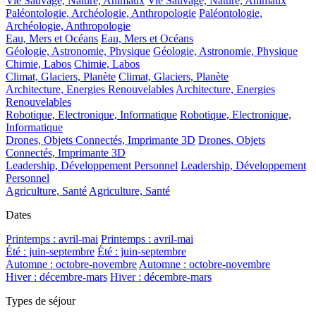
Vie Sauvage, Nature, Animaux
Vie Sauvage, Nature, Animaux
Paléontologie, Archéologie, Anthropologie
Paléontologie,
Archéologie, Anthropologie
Eau, Mers et Océans
Eau, Mers et Océans
Géologie, Astronomie, Physique
Géologie, Astronomie, Physique
Chimie, Labos
Chimie, Labos
Climat, Glaciers, Planète
Climat, Glaciers, Planète
Architecture, Energies Renouvelables
Architecture, Energies
Renouvelables
Robotique, Electronique, Informatique
Robotique, Electronique,
Informatique
Drones, Objets Connectés, Imprimante 3D
Drones, Objets
Connectés, Imprimante 3D
Leadership, Développement Personnel
Leadership, Développement
Personnel
Agriculture, Santé
Agriculture, Santé
Dates
Printemps : avril-mai
Printemps : avril-mai
Été : juin-septembre
Été : juin-septembre
Automne : octobre-novembre
Automne : octobre-novembre
Hiver : décembre-mars
Hiver : décembre-mars
Types de séjour