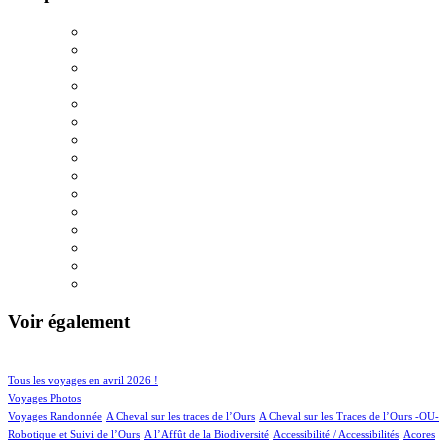
Voir également
104/934
200/934
Tous les voyages en avril 2026 !
157/934
Voyages Photos
4/934
5/934
Voyages Randonnée
A Cheval sur les traces de l’Ours
A Cheval sur les Traces de l’Ours -OU-
4/934
2/934
3/934
1/934
Robotique et Suivi de l’Ours
A l’Affût de la Biodiversité
Accessibilité / Accessibilités
Acores