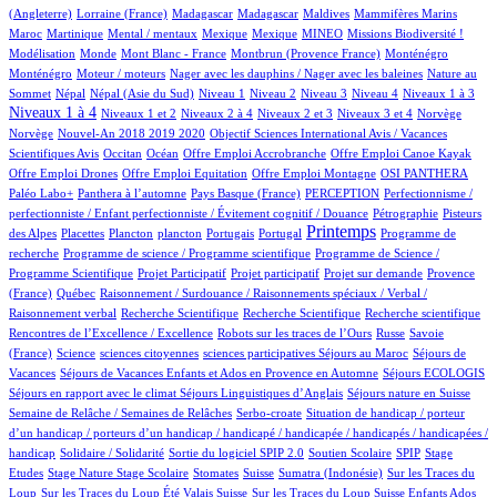
1/934
6/934
6/934
2/934
1/934
8/934
(Angleterre)
Lorraine (France)
Madagascar
Madagascar
Maldives
Mammifères Marins
9/934
2/934
1/934
1/934
35/934
39/934
2/934
Maroc
Martinique
Mental / mentaux
Mexique
Mexique
MINEO
Missions Biodiversité !
3/934
1/934
8/934
14/934
14/934
Modélisation
Monde
Mont Blanc - France
Montbrun (Provence France)
Monténégro
2/934
1/934
2/934
Monténégro
Moteur / moteurs
Nager avec les dauphins / Nager avec les baleines
Nature au
18/934
18/934
13/934
13/934
10/934
113/934
116/934
411/934
Sommet
Népal
Népal (Asie du Sud)
Niveau 1
Niveau 2
Niveau 3
Niveau 4
Niveaux 1 à 3
12/934
57/934
13/934
163/934
2/934
2/934
Niveaux 1 à 4
Niveaux 1 et 2
Niveaux 2 à 4
Niveaux 2 et 3
Niveaux 3 et 4
Norvège
14/934
1/934
Norvège
Nouvel-An 2018 2019 2020
Objectif Sciences International Avis / Vacances
10/934
174/934
1/934
1/934
1/934
Scientifiques Avis
Occitan
Océan
Offre Emploi Accrobranche
Offre Emploi Canoe Kayak
1/934
1/934
113/934
102/934
Offre Emploi Drones
Offre Emploi Equitation
Offre Emploi Montagne
OSI PANTHERA
112/934
6/934
43/934
1/934
Paléo Labo+
Panthera à l’automne
Pays Basque (France)
PERCEPTION
Perfectionnisme /
9/934
5/934
perfectionniste / Enfant perfectionniste / Évitement cognitif / Douance
Pétrographie
Pisteurs
3/934
1/934
1/934
11/934
2/934
451/934
1/934
Printemps
des Alpes
Placettes
Plancton
plancton
Portugais
Portugal
Programme de
1/934
2/934
recherche
Programme de science / Programme scientifique
Programme de Science /
1/934
1/934
17/934
84/934
Programme Scientifique
Projet Participatif
Projet participatif
Projet sur demande
Provence
5/934
1/934
(France)
Québec
Raisonnement / Surdouance / Raisonnements spéciaux / Verbal /
1/934
2/934
1/934
2/934
Raisonnement verbal
Recherche Scientifique
Recherche Scientifique
Recherche scientifique
6/934
101/934
4/934
Rencontres de l’Excellence / Excellence
Robots sur les traces de l’Ours
Russe
Savoie
10/934
1/934
1/934
1/934
100/934
(France)
Science
sciences citoyennes
sciences participatives
Séjours au Maroc
Séjours de
75/934
4/934
17/934
Vacances
Séjours de Vacances Enfants et Ados en Provence en Automne
Séjours ECOLOGIS
78/934
9/934
100/934
Séjours en rapport avec le climat
Séjours Linguistiques d’Anglais
Séjours nature en Suisse
14/934
2/934
Semaine de Relâche / Semaines de Relâches
Serbo-croate
Situation de handicap / porteur
d’un handicap / porteurs d’un handicap / handicapé / handicapée / handicapés / handicapées /
2/934
3/934
58/934
3/934
1/934
handicap
Solidaire / Solidarité
Sortie du logiciel SPIP 2.0
Soutien Scolaire
SPIP
Stage
1/934
10/934
1/934
156/934
6/934
2/934
Etudes
Stage Nature
Stage Scolaire
Stomates
Suisse
Sumatra (Indonésie)
Sur les Traces du
7/934
6/934
Loup
Sur les Traces du Loup Été Valais Suisse
Sur les Traces du Loup Suisse Enfants Ados