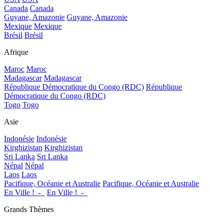
Canada
Canada
Guyane, Amazonie
Guyane, Amazonie
Mexique
Mexique
Brésil
Brésil
Afrique
Maroc
Maroc
Madagascar
Madagascar
République Démocratique du Congo (RDC)
République
Démocratique du Congo (RDC)
Togo
Togo
Asie
Indonésie
Indonésie
Kirghizistan
Kirghizistan
Sri Lanka
Sri Lanka
Népal
Népal
Laos
Laos
Pacifique, Océanie et Australie
Pacifique, Océanie et Australie
En Ville !_-_
En Ville !_-_
Grands Thèmes