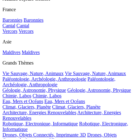
France
Baronnies
Baronnies
Cantal
Cantal
Vercors
Vercors
Asie
Maldives
Maldives
Grands Thèmes
Vie Sauvage, Nature, Animaux
Vie Sauvage, Nature, Animaux
Paléontologie, Archéologie, Anthropologie
Paléontologie,
Archéologie, Anthropologie
Géologie, Astronomie, Physique
Géologie, Astronomie, Physique
Chimie, Labos
Chimie, Labos
Eau, Mers et Océans
Eau, Mers et Océans
Climat, Glaciers, Planète
Climat, Glaciers, Planète
Architecture, Energies Renouvelables
Architecture, Energies
Renouvelables
Robotique, Electronique, Informatique
Robotique, Electronique,
Informatique
Drones, Objets Connectés, Imprimante 3D
Drones, Objets