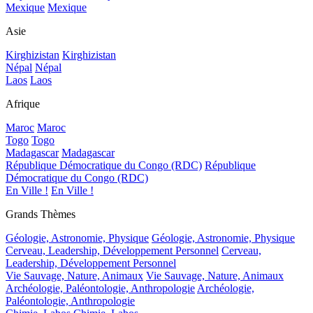
Mexique
Mexique
Asie
Kirghizistan
Kirghizistan
Népal
Népal
Laos
Laos
Afrique
Maroc
Maroc
Togo
Togo
Madagascar
Madagascar
République Démocratique du Congo (RDC)
République
Démocratique du Congo (RDC)
En Ville !
En Ville !
Grands Thèmes
Géologie, Astronomie, Physique
Géologie, Astronomie, Physique
Cerveau, Leadership, Développement Personnel
Cerveau,
Leadership, Développement Personnel
Vie Sauvage, Nature, Animaux
Vie Sauvage, Nature, Animaux
Archéologie, Paléontologie, Anthropologie
Archéologie,
Paléontologie, Anthropologie