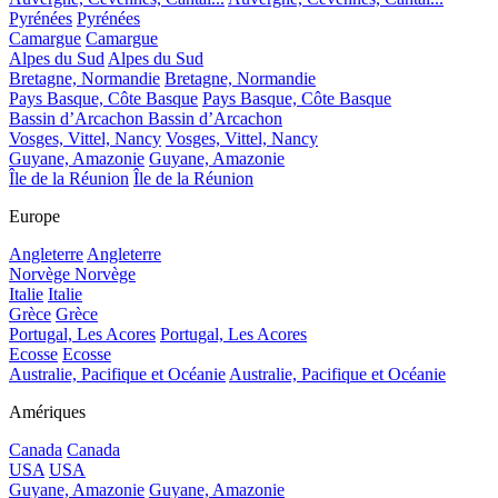
Pyrénées
Pyrénées
Camargue
Camargue
Alpes du Sud
Alpes du Sud
Bretagne, Normandie
Bretagne, Normandie
Pays Basque, Côte Basque
Pays Basque, Côte Basque
Bassin d’Arcachon
Bassin d’Arcachon
Vosges, Vittel, Nancy
Vosges, Vittel, Nancy
Guyane, Amazonie
Guyane, Amazonie
Île de la Réunion
Île de la Réunion
Europe
Angleterre
Angleterre
Norvège
Norvège
Italie
Italie
Grèce
Grèce
Portugal, Les Acores
Portugal, Les Acores
Ecosse
Ecosse
Australie, Pacifique et Océanie
Australie, Pacifique et Océanie
Amériques
Canada
Canada
USA
USA
Guyane, Amazonie
Guyane, Amazonie