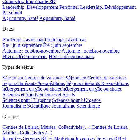
Connectés, Imprimante 3D
Leadership, Développement Personnel
Leadership, Développement
Personnel
Agriculture, Santé
Agriculture, Santé
Dates
Printemps : avril-mai
Printemps : avril-mai
Été : juin-septembre
Été : juin-septembre
Automne : octobre-novembre
Automne : octobre-novembre
Hiver : décembre-mars
Hiver : décembre-mars
Types de séjour
Séjours en Centres de vacances
Séjours en Centres de vacances
Séjours itinérants & expéditions
Séjours itinérants & expéditions
hébergement en gîte ou chalet
hébergement en gîte ou chalet
Sciences et Sports
Sciences et Sports
Sciences pour l’Urgence
Sciences pour l’Urgence
Journalisme Scientifique
Journalisme Scientifique
Groupes
Centres de Loisirs, Mairies, Collectivités (...)
Centres de Loisirs,
Mairies, Collectivités (...)
Incentive, Services RH et Marketing
Incentive, Services RH et