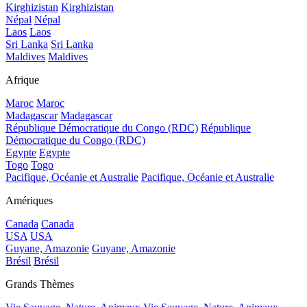
Kirghizistan
Kirghizistan
Népal
Népal
Laos
Laos
Sri Lanka
Sri Lanka
Maldives
Maldives
Afrique
Maroc
Maroc
Madagascar
Madagascar
République Démocratique du Congo (RDC)
République
Démocratique du Congo (RDC)
Egypte
Egypte
Togo
Togo
Pacifique, Océanie et Australie
Pacifique, Océanie et Australie
Amériques
Canada
Canada
USA
USA
Guyane, Amazonie
Guyane, Amazonie
Brésil
Brésil
Grands Thèmes