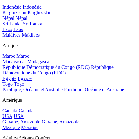
Indonésie
Indonésie
Kirghizistan
Kirghizistan
Népal
Népal
Sri Lanka
Sri Lanka
Laos
Laos
Maldives
Maldives
Afrique
Maroc
Maroc
Madagascar
Madagascar
République Démocratique du Congo (RDC)
République
Démocratique du Congo (RDC)
Egypte
Egypte
Togo
Togo
Pacifique, Océanie et Australie
Pacifique, Océanie et Australie
Amérique
Canada
Canada
USA
USA
Guyane, Amazonie
Guyane, Amazonie
Mexique
Mexique
Adultes Séjours Confort