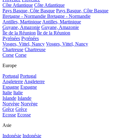
Côte Atlantique
Côte Atlantique
Pays Basque, Côte Basque
Pays Basque, Côte Basque
Bretagne - Normandie
Bretagne - Normandie
Antilles, Martinique
Antilles, Martinique
Guyane, Amazonie
Guyane, Amazonie
Île de la Réunion
Île de la Réunion
Pyrénées
Pyrénées
Vosges, Vittel, Nancy
Vosges, Vittel, Nancy
Chartreuse
Chartreuse
Corse
Corse
Europe
Portugal
Portugal
Angleterre
Angleterre
Espagne
Espagne
Italie
Italie
Islande
Islande
Norvège
Norvège
Grèce
Grèce
Ecosse
Ecosse
Asie
Indonésie
Indonésie