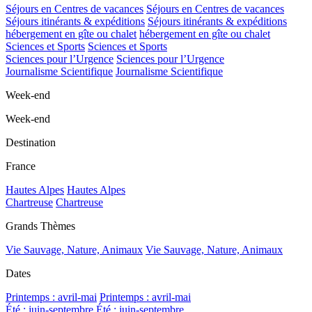
Séjours en Centres de vacances
Séjours en Centres de vacances
Séjours itinérants & expéditions
Séjours itinérants & expéditions
hébergement en gîte ou chalet
hébergement en gîte ou chalet
Sciences et Sports
Sciences et Sports
Sciences pour l’Urgence
Sciences pour l’Urgence
Journalisme Scientifique
Journalisme Scientifique
Week-end
Week-end
Destination
France
Hautes Alpes
Hautes Alpes
Chartreuse
Chartreuse
Grands Thèmes
Vie Sauvage, Nature, Animaux
Vie Sauvage, Nature, Animaux
Dates
Printemps : avril-mai
Printemps : avril-mai
Été : juin-septembre
Été : juin-septembre