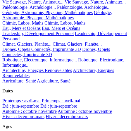
Vie Sauvage, Nature, Animaux...
Vie Sauvage, Nature, Animaux...
Paléontologie, Archéologie...
Paléontologie, Archéologie...
Géologie, Astronomie, Physique, Mathématiques
Géologie,
Astronomie, Physique, Mathématiques
Chimie, Labos, Maths
Chimie, Labos, Maths
Eau, Mers et Océans
Eau, Mers et Océans
Leadership, Développement Personnel
Leadership, Développement
Personnel
Climat, Glaciers, Planète...
Climat, Glaciers, Planète...
Drones, Objets Connectés, Imprimante 3D
Drones, Objets
Connectés, Imprimante 3D
Robotique, Electronique, Informatique...
Robotique, Electronique,
Informatique...
Architecture, Energies Renouvelables
Architecture, Energies
Renouvelables
Agriculture, Santé
Agriculture, Santé
Dates
Printemps : avril-mai
Printemps : avril-mai
Été : juin-septembre
Été : juin-septembre
Automne : octobre-novembre
Automne : octobre-novembre
Hiver : décembre-mars
Hiver : décembre-mars
Ages