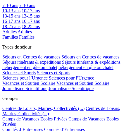
7-10 ans
7-10 ans
10-13 ans
10-13 ans
13-15 ans
13-15 ans
16-17 ans
16-17 ans
18-25 ans
18-25 ans
Adultes
Adultes
Familles
Familles
Types de séjour
Séjours en Centres de vacances
Séjours en Centres de vacances
Séjours itinérants & expéditions
Séjours itinérants & expéditions
hébergement en gîte ou chalet
hébergement en gîte ou chalet
Sciences et Sports
Sciences et Sports
Sciences pour l’Urgence
Sciences pour l’Urgence
Vacances et Soutien Scolaire
Vacances et Soutien Scolaire
Journalisme Scientifique
Journalisme Scientifique
Groupes
Centres de Loisirs, Mairies, Collectivités (...)
Centres de Loisirs,
Mairies, Collectivités (...)
Camps de Vacances Ecoles Privées
Camps de Vacances Ecoles
Privées
Comités d’Entreprises
Comités d’Entreprises