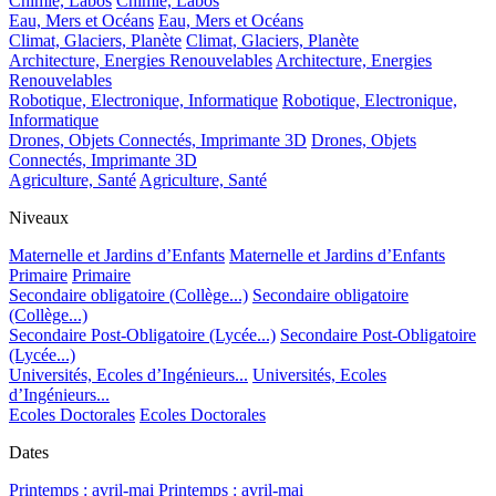
Chimie, Labos
Chimie, Labos
Eau, Mers et Océans
Eau, Mers et Océans
Climat, Glaciers, Planète
Climat, Glaciers, Planète
Architecture, Energies Renouvelables
Architecture, Energies
Renouvelables
Robotique, Electronique, Informatique
Robotique, Electronique,
Informatique
Drones, Objets Connectés, Imprimante 3D
Drones, Objets
Connectés, Imprimante 3D
Agriculture, Santé
Agriculture, Santé
Niveaux
Maternelle et Jardins d’Enfants
Maternelle et Jardins d’Enfants
Primaire
Primaire
Secondaire obligatoire (Collège...)
Secondaire obligatoire
(Collège...)
Secondaire Post-Obligatoire (Lycée...)
Secondaire Post-Obligatoire
(Lycée...)
Universités, Ecoles d’Ingénieurs...
Universités, Ecoles
d’Ingénieurs...
Ecoles Doctorales
Ecoles Doctorales
Dates
Printemps : avril-mai
Printemps : avril-mai