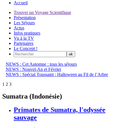
Accueil
Trouver un Voyage Scientifique
Présentation
Les Séjours
Actus
Infos pratiques
Vu à la TV
Partenaires
Le Concept !
NEWS : Cet Automne : tous les séjours
NEWS : Nouvel-An et Février
NEWS : Spécial Toussaint : Halloween au Fil de l’Arbre
1
2
3
Sumatra (Indonésie)
Primates de Sumatra, l'odyssée
sauvage