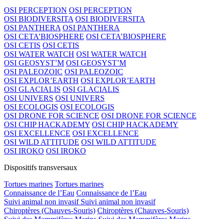
OSI PERCEPTION
OSI PERCEPTION
OSI BIODIVERSITA
OSI BIODIVERSITA
OSI PANTHERA
OSI PANTHERA
OSI CETA’BIOSPHERE
OSI CETA’BIOSPHERE
OSI CETIS
OSI CETIS
OSI WATER WATCH
OSI WATER WATCH
OSI GEOSYST’M
OSI GEOSYST’M
OSI PALEOZOIC
OSI PALEOZOIC
OSI EXPLOR’EARTH
OSI EXPLOR’EARTH
OSI GLACIALIS
OSI GLACIALIS
OSI UNIVERS
OSI UNIVERS
OSI ECOLOGIS
OSI ECOLOGIS
OSI DRONE FOR SCIENCE
OSI DRONE FOR SCIENCE
OSI CHIP HACKADEMY
OSI CHIP HACKADEMY
OSI EXCELLENCE
OSI EXCELLENCE
OSI WILD ATTITUDE
OSI WILD ATTITUDE
OSI IROKO
OSI IROKO
Dispositifs transversaux
Tortues marines
Tortues marines
Connaissance de l’Eau
Connaissance de l’Eau
Suivi animal non invasif
Suivi animal non invasif
Chiroptères (Chauves-Souris)
Chiroptères (Chauves-Souris)