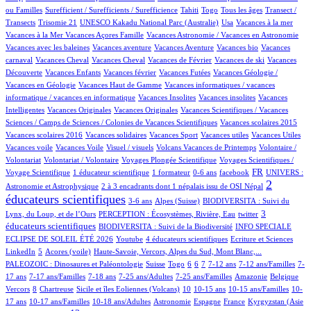
2/934
43/934
7/934
12/934
100/934
ou Familles
Surefficient / Surefficients / Surefficience
Tahiti
Togo
Tous les âges
Transect /
2/934
1/934
15/934
1/934
1/934
Transects
Trisomie 21
UNESCO Kakadu National Parc (Australie)
Usa
Vacances à la mer
1/934
51/934
1/934
Vacances à la Mer
Vacances Açores Famille
Vacances Astronomie / Vacances en Astronomie
1/934
10/934
1/934
1/934
Vacances avec les baleines
Vacances aventure
Vacances Aventure
Vacances bio
Vacances
107/934
1/934
17/934
1/934
1/934
carnaval
Vacances Cheval
Vacances Cheval
Vacances de Février
Vacances de ski
Vacances
50/934
1/934
2/934
26/934
Découverte
Vacances Enfants
Vacances février
Vacances Futées
Vacances Géologie /
1/934
1/934
Vacances en Géologie
Vacances Haut de Gamme
Vacances informatiques / vacances
1/934
1/934
1/934
informatique / vacances en informatique
Vacances Insolites
Vacances insolites
Vacances
2/934
1/934
11/934
Intelligentes
Vacances Originales
Vacances Originales
Vacances Scientifiques / Vacances
1/934
1/934
Sciences / Camps de Sciences / Colonies de Vacances Scientifiques
Vacances scolaires 2015
1/934
1/934
1/934
1/934
1/934
Vacances scolaires 2016
Vacances solidaires
Vacances Sport
Vacances utiles
Vacances Utiles
1/934
2/934
11/934
2/934
Vacances voile
Vacances Voile
Visuel / visuels
Volcans Vacances de Printemps
Volontaire /
1/934
71/934
10/934
Volontariat
Volontariat / Volontaire
Voyages Plongée Scientifique
Voyages Scientifiques /
129/934
8/934
2/934
13/934
280/934
59/934
FR
Voyage Scientifique
1 éducateur scientifique
1 formateur
0-6 ans
facebook
UNIVERS :
12/934
527/934
2
Astronomie et Astrophysique
2 à 3 encadrants dont 1 népalais issu de OSI Népal
éducateurs scientifiques
14/934
130/934
44/934
3-6 ans
Alpes (Suisse)
BIODIVERSITA : Suivi du
15/934
2/934
275/934
3
Lynx, du Loup, et de l’Ours
PERCEPTION : Écosystèmes, Rivière, Eau
twitter
53/934
39/934
éducateurs scientifiques
BIODIVERSITA : Suivi de la Biodiversité
INFO SPECIALE
2/934
31/934
2/934
2/934
ECLIPSE DE SOLEIL ÉTÉ 2026
Youtube
4 éducateurs scientifiques
Ecriture et Sciences
16/934
4/934
11/934
101/934
LinkedIn
5
Acores (voile)
Haute-Savoie, Vercors, Alpes du Sud, Mont Blanc,...
3/934
5/934
1/934
70/934
103/934
16/934
106/934
4/934
PALEOZOIC : Dinosaures et Paléontologie
Suisse
Togo
6
6
7
7-12 ans
7-12 ans/Familles
7-
30/934
58/934
3/934
8/934
4/934
2/934
2/934
17 ans
7-17 ans/Familles
7-18 ans
7-25 ans/Adultes
7-25 ans/Familles
Amazonie
Belgique
76/934
1/934
11/934
78/934
3/934
3/934
14/934
Vercors
8
Chartreuse
Sicile et îles Eoliennes (Volcans)
10
10-15 ans
10-15 ans/Familles
10-
9/934
5/934
42/934
39/934
9/934
110/934
17 ans
10-17 ans/Familles
10-18 ans/Adultes
Astronomie
Espagne
France
Kyrgyzstan (Asie