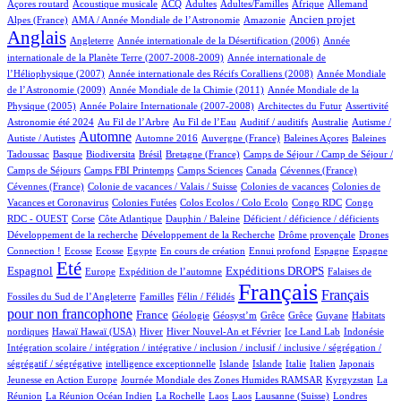
2/934
100/934
29/934
12/934
2/934
74/934
22/934
Açores routard
Acoustique musicale
ACQ
Adultes
Adultes/Familles
Afrique
Allemand
13/934
5/934
258/934
716/934
Ancien projet
Alpes (France)
AMA / Année Mondiale de l’Astronomie
Amazonie
Anglais
67/934
6/934
14/934
Angleterre
Année internationale de la Désertification (2006)
Année
4/934
internationale de la Planète Terre (2007-2008-2009)
Année internationale de
1/934
12/934
l’Héliophysique (2007)
Année internationale des Récifs Coralliens (2008)
Année Mondiale
2/934
16/934
de l’Astronomie (2009)
Année Mondiale de la Chimie (2011)
Année Mondiale de la
5/934
3/934
2/934
51/934
Physique (2005)
Année Polaire Internationale (2007-2008)
Architectes du Futur
Assertivité
20/934
14/934
2/934
1/934
2/934
Astronomie été 2024
Au Fil de l’Arbre
Au Fil de l’Eau
Auditif / auditifs
Australie
Autisme /
439/934
4/934
7/934
1/934
2/934
Automne
Autiste / Autistes
Automne 2016
Auvergne (France)
Baleines Açores
Baleines
1/934
80/934
1/934
12/934
109/934
Tadoussac
Basque
Biodiversita
Brésil
Bretagne (France)
Camps de Séjour / Camp de Séjour /
4/934
12/934
5/934
3/934
2/934
Camps de Séjours
Camps FBI Printemps
Camps Sciences
Canada
Cévennes (France)
1/934
4/934
3/934
Cévennes (France)
Colonie de vacances / Valais / Suisse
Colonies de vacances
Colonies de
1/934
1/934
1/934
2/934
Vacances et Coronavirus
Colonies Futées
Colos Ecolos / Colo Ecolo
Congo RDC
Congo
1/934
17/934
1/934
2/934
1/934
RDC - OUEST
Corse
Côte Atlantique
Dauphin / Baleine
Déficient / déficience / déficients
1/934
2/934
16/934
Développement de la recherche
Développement de la Recherche
Drôme provençale
Drones
1/934
1/934
1/934
14/934
1/934
25/934
14/934
261/934
Connection !
Ecosse
Ecosse
Egypte
En cours de création
Ennui profond
Espagne
Espagne
708/934
12/934
171/934
267/934
5/934
Eté
Espagnol
Expéditions DROPS
Europe
Expédition de l’automne
Falaises de
3/934
100/934
934/934
486/934
Français
Français
Fossiles du Sud de l’Angleterre
Familles
Félin / Félidés
pour non francophone
293/934
39/934
1/934
1/934
1/934
1/934
3/934
France
Géologie
Géosyst’m
Grêce
Grêce
Guyane
Habitats
2/934
2/934
147/934
25/934
10/934
2/934
1/934
nordiques
Hawaï
Hawaï (USA)
Hiver
Hiver Nouvel-An et Février
Ice Land Lab
Indonésie
Intégration scolaire / intégration / intégrative / inclusion / inclusif / inclusive / ségrégation /
1/934
11/934
10/934
9/934
81/934
5/934
2/934
ségrégatif / ségrégative
intelligence exceptionnelle
Islande
Islande
Italie
Italien
Japonais
5/934
101/934
6/934
Jeunesse en Action Europe
Journée Mondiale des Zones Humides RAMSAR
Kyrgyzstan
La
4/934
1/934
1/934
1/934
3/934
62/934
Réunion
La Réunion Océan Indien
La Rochelle
Laos
Laos
Lausanne (Suisse)
Londres