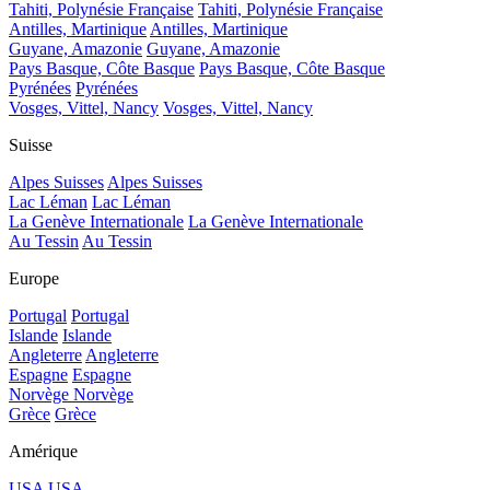
Tahiti, Polynésie Française
Tahiti, Polynésie Française
Antilles, Martinique
Antilles, Martinique
Guyane, Amazonie
Guyane, Amazonie
Pays Basque, Côte Basque
Pays Basque, Côte Basque
Pyrénées
Pyrénées
Vosges, Vittel, Nancy
Vosges, Vittel, Nancy
Suisse
Alpes Suisses
Alpes Suisses
Lac Léman
Lac Léman
La Genève Internationale
La Genève Internationale
Au Tessin
Au Tessin
Europe
Portugal
Portugal
Islande
Islande
Angleterre
Angleterre
Espagne
Espagne
Norvège
Norvège
Grèce
Grèce
Amérique
USA
USA