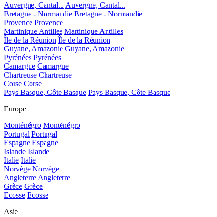
Auvergne, Cantal...
Auvergne, Cantal...
Bretagne - Normandie
Bretagne - Normandie
Provence
Provence
Martinique Antilles
Martinique Antilles
Île de la Réunion
Île de la Réunion
Guyane, Amazonie
Guyane, Amazonie
Pyrénées
Pyrénées
Camargue
Camargue
Chartreuse
Chartreuse
Corse
Corse
Pays Basque, Côte Basque
Pays Basque, Côte Basque
Europe
Monténégro
Monténégro
Portugal
Portugal
Espagne
Espagne
Islande
Islande
Italie
Italie
Norvège
Norvège
Angleterre
Angleterre
Grèce
Grèce
Ecosse
Ecosse
Asie