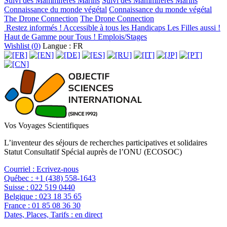
Suivi des Mammifères Marins
Suivi des Mammifères Marins
Connaissance du monde végétal
Connaissance du monde végétal
The Drone Connection
The Drone Connection
Restez informés !
Accessible à tous les Handicaps
Les Filles aussi !
Haut de Gamme pour Tous !
Emplois/Stages
Wishlist (
0
)
Langue : FR
Vos Voyages Scientifiques
L’inventeur des séjours de recherches participatives et solidaires
Statut Consultatif Spécial auprès de l’ONU (ECOSOC)
Courriel :
Ecrivez-nous
Québec :
+1 (438) 558-1643
Suisse :
022 519 0440
Belgique :
023 18 35 65
France :
01 85 08 36 30
Dates, Places, Tarifs :
en direct