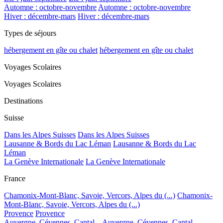
Automne : octobre-novembre
Automne : octobre-novembre
Hiver : décembre-mars
Hiver : décembre-mars
Types de séjours
hébergement en gîte ou chalet
hébergement en gîte ou chalet
Voyages Scolaires
Voyages Scolaires
Destinations
Suisse
Dans les Alpes Suisses
Dans les Alpes Suisses
Lausanne & Bords du Lac Léman
Lausanne & Bords du Lac
Léman
La Genève Internationale
La Genève Internationale
France
Chamonix-Mont-Blanc, Savoie, Vercors, Alpes du (...)
Chamonix-
Mont-Blanc, Savoie, Vercors, Alpes du (...)
Provence
Provence
Auvergne, Cévennes, Cantal...
Auvergne, Cévennes, Cantal...