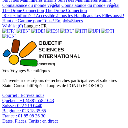
Suivi des Mammifères Marins
Suivi des Mammifères Marins
Connaissance du monde végétal
Connaissance du monde végétal
The Drone Connection
The Drone Connection
Restez informés !
Accessible à tous les Handicaps
Les Filles aussi !
Haut de Gamme pour Tous !
Emplois/Stages
Wishlist (
0
)
Langue : FR
Vos Voyages Scientifiques
L’inventeur des séjours de recherches participatives et solidaires
Statut Consultatif Spécial auprès de l’ONU (ECOSOC)
Courriel :
Ecrivez-nous
Québec :
+1 (438) 558-1643
Suisse :
022 519 0440
Belgique :
023 18 35 65
France :
01 85 08 36 30
Dates, Places, Tarifs :
en direct