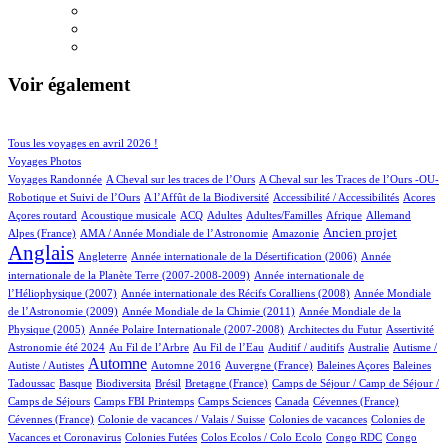
Voir également
44/615
89/615
Tous les voyages en avril 2026 !
75/615
Voyages Photos
4/615
4/615
Voyages Randonnée
A Cheval sur les traces de l’Ours
A Cheval sur les Traces de l’Ours -OU-
2/615
1/615
4/615
1/615
Robotique et Suivi de l’Ours
A l’Affût de la Biodiversité
Accessibilité / Accessibilités
Acores
1/615
41/615
19/615
11/615
3/615
29/615
16/615
Açores routard
Acoustique musicale
ACQ
Adultes
Adultes/Familles
Afrique
Allemand
13/615
5/615
205/615
464/615
Ancien projet
Alpes (France)
AMA / Année Mondiale de l’Astronomie
Amazonie
Anglais
68/615
6/615
14/615
Angleterre
Année internationale de la Désertification (2006)
Année
4/615
internationale de la Planète Terre (2007-2008-2009)
Année internationale de
1/615
12/615
l’Héliophysique (2007)
Année internationale des Récifs Coralliens (2008)
Année Mondiale
2/615
15/615
de l’Astronomie (2009)
Année Mondiale de la Chimie (2011)
Année Mondiale de la
5/615
2/615
1/615
14/615
Physique (2005)
Année Polaire Internationale (2007-2008)
Architectes du Futur
Assertivité
13/615
7/615
1/615
1/615
1/615
Astronomie été 2024
Au Fil de l’Arbre
Au Fil de l’Eau
Auditif / auditifs
Australie
Autisme /
280/615
3/615
5/615
1/615
2/615
Automne
Autiste / Autistes
Automne 2016
Auvergne (France)
Baleines Açores
Baleines
1/615
56/615
1/615
11/615
45/615
Tadoussac
Basque
Biodiversita
Brésil
Bretagne (France)
Camps de Séjour / Camp de Séjour /
1/615
6/615
6/615
2/615
1/615
Camps de Séjours
Camps FBI Printemps
Camps Sciences
Canada
Cévennes (France)
1/615
2/615
3/615
Cévennes (France)
Colonie de vacances / Valais / Suisse
Colonies de vacances
Colonies de
1/615
1/615
1/615
3/615
Vacances et Coronavirus
Colonies Futées
Colos Ecolos / Colo Ecolo
Congo RDC
Congo