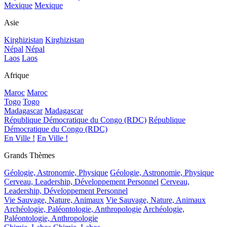
Mexique
Mexique
Asie
Kirghizistan
Kirghizistan
Népal
Népal
Laos
Laos
Afrique
Maroc
Maroc
Togo
Togo
Madagascar
Madagascar
République Démocratique du Congo (RDC)
République
Démocratique du Congo (RDC)
En Ville !
En Ville !
Grands Thèmes
Géologie, Astronomie, Physique
Géologie, Astronomie, Physique
Cerveau, Leadership, Développement Personnel
Cerveau,
Leadership, Développement Personnel
Vie Sauvage, Nature, Animaux
Vie Sauvage, Nature, Animaux
Archéologie, Paléontologie, Anthropologie
Archéologie,
Paléontologie, Anthropologie