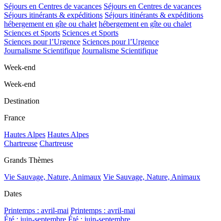
Séjours en Centres de vacances
Séjours en Centres de vacances
Séjours itinérants & expéditions
Séjours itinérants & expéditions
hébergement en gîte ou chalet
hébergement en gîte ou chalet
Sciences et Sports
Sciences et Sports
Sciences pour l’Urgence
Sciences pour l’Urgence
Journalisme Scientifique
Journalisme Scientifique
Week-end
Week-end
Destination
France
Hautes Alpes
Hautes Alpes
Chartreuse
Chartreuse
Grands Thèmes
Vie Sauvage, Nature, Animaux
Vie Sauvage, Nature, Animaux
Dates
Printemps : avril-mai
Printemps : avril-mai
Été : juin-septembre
Été : juin-septembre