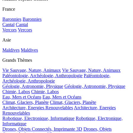
France
Baronnies
Baronnies
Cantal
Cantal
Vercors
Vercors
Asie
Maldives
Maldives
Grands Thèmes
Vie Sauvage, Nature, Animaux
Vie Sauvage, Nature, Animaux
Paléontologie, Archéologie, Anthropologie
Paléontologie,
Archéologie, Anthropologie
Géologie, Astronomie, Physique
Géologie, Astronomie, Physique
Chimie, Labos
Chimie, Labos
Eau, Mers et Océans
Eau, Mers et Océans
Climat, Glaciers, Planète
Climat, Glaciers, Planète
Architecture, Energies Renouvelables
Architecture, Energies
Renouvelables
Robotique, Electronique, Informatique
Robotique, Electronique,
Informatique
Drones, Objets Connectés, Imprimante 3D
Drones, Objets