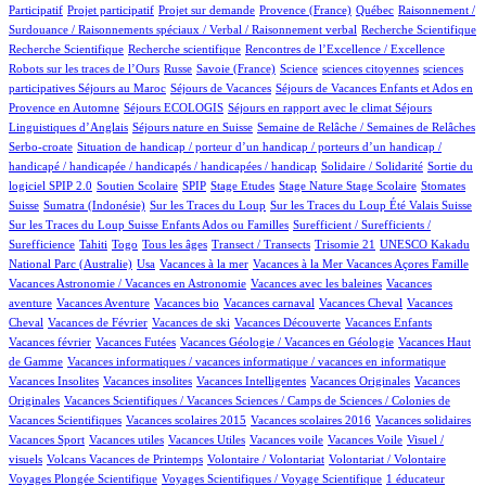
1/615
13/615
39/615
3/615
1/615
Participatif
Projet participatif
Projet sur demande
Provence (France)
Québec
Raisonnement /
1/615
1/615
Surdouance / Raisonnements spéciaux / Verbal / Raisonnement verbal
Recherche Scientifique
1/615
1/615
3/615
Recherche Scientifique
Recherche scientifique
Rencontres de l’Excellence / Excellence
42/615
3/615
5/615
1/615
1/615
Robots sur les traces de l’Ours
Russe
Savoie (France)
Science
sciences citoyennes
sciences
3/615
41/615
29/615
participatives
Séjours au Maroc
Séjours de Vacances
Séjours de Vacances Enfants et Ados en
3/615
14/615
75/615
Provence en Automne
Séjours ECOLOGIS
Séjours en rapport avec le climat
Séjours
7/615
41/615
7/615
Linguistiques d’Anglais
Séjours nature en Suisse
Semaine de Relâche / Semaines de Relâches
1/615
Serbo-croate
Situation de handicap / porteur d’un handicap / porteurs d’un handicap /
2/615
3/615
handicapé / handicapée / handicapés / handicapées / handicap
Solidaire / Solidarité
Sortie du
35/615
3/615
1/615
1/615
5/615
1/615
98/615
logiciel SPIP 2.0
Soutien Scolaire
SPIP
Stage Etudes
Stage Nature
Stage Scolaire
Stomates
6/615
3/615
6/615
5/615
Suisse
Sumatra (Indonésie)
Sur les Traces du Loup
Sur les Traces du Loup Été Valais Suisse
1/615
Sur les Traces du Loup Suisse Enfants Ados ou Familles
Surefficient / Surefficients /
14/615
6/615
9/615
41/615
1/615
1/615
Surefficience
Tahiti
Togo
Tous les âges
Transect / Transects
Trisomie 21
UNESCO Kakadu
7/615
1/615
1/615
1/615
14/615
National Parc (Australie)
Usa
Vacances à la mer
Vacances à la Mer
Vacances Açores Famille
1/615
1/615
Vacances Astronomie / Vacances en Astronomie
Vacances avec les baleines
Vacances
5/615
1/615
1/615
47/615
1/615
aventure
Vacances Aventure
Vacances bio
Vacances carnaval
Vacances Cheval
Vacances
16/615
1/615
1/615
13/615
1/615
Cheval
Vacances de Février
Vacances de ski
Vacances Découverte
Vacances Enfants
2/615
16/615
1/615
Vacances février
Vacances Futées
Vacances Géologie / Vacances en Géologie
Vacances Haut
1/615
1/615
de Gamme
Vacances informatiques / vacances informatique / vacances en informatique
1/615
1/615
2/615
1/615
Vacances Insolites
Vacances insolites
Vacances Intelligentes
Vacances Originales
Vacances
5/615
Originales
Vacances Scientifiques / Vacances Sciences / Camps de Sciences / Colonies de
1/615
1/615
1/615
1/615
Vacances Scientifiques
Vacances scolaires 2015
Vacances scolaires 2016
Vacances solidaires
1/615
1/615
1/615
1/615
1/615
Vacances Sport
Vacances utiles
Vacances Utiles
Vacances voile
Vacances Voile
Visuel /
6/615
1/615
1/615
37/615
visuels
Volcans Vacances de Printemps
Volontaire / Volontariat
Volontariat / Volontaire
7/615
70/615
Voyages Plongée Scientifique
Voyages Scientifiques / Voyage Scientifique
1 éducateur