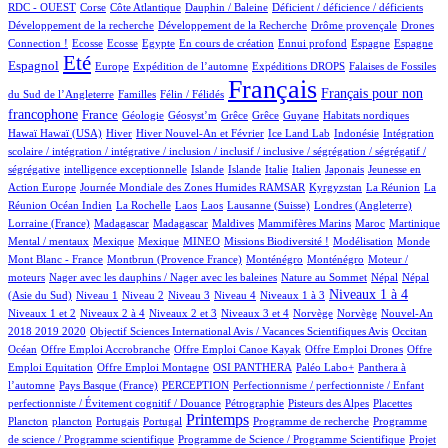
1/615
11/615
1/615
1/615
1/615
RDC - OUEST
Corse
Côte Atlantique
Dauphin / Baleine
Déficient / déficience / déficients
1/615
1/615
18/615
Développement de la recherche
Développement de la Recherche
Drôme provençale
Drones
1/615
1/615
1/615
13/615
1/615
23/615
13/615
143/615
Connection !
Ecosse
Ecosse
Egypte
En cours de création
Ennui profond
Espagne
Espagne
459/615
10/615
70/615
112/615
2/615
Eté
Espagnol
Europe
Expédition de l’automne
Expéditions DROPS
Falaises de Fossiles
2/615
41/615
615/615
263/615
Français
Français pour non
du Sud de l’Angleterre
Familles
Félin / Félidés
195/615
30/615
1/615
1/615
1/615
1/615
3/615
2/615
francophone
France
Géologie
Géosyst’m
Grêce
Grêce
Guyane
Habitats nordiques
2/615
101/615
15/615
8/615
1/615
1/615
Hawaï
Hawaï (USA)
Hiver
Hiver Nouvel-An et Février
Ice Land Lab
Indonésie
Intégration
scolaire / intégration / intégrative / inclusion / inclusif / inclusive / ségrégation / ségrégatif /
1/615
9/615
8/615
4/615
34/615
5/615
3/615
ségrégative
intelligence exceptionnelle
Islande
Islande
Italie
Italien
Japonais
Jeunesse en
5/615
42/615
5/615
4/615
Action Europe
Journée Mondiale des Zones Humides RAMSAR
Kyrgyzstan
La Réunion
La
1/615
1/615
1/615
7/615
66/615
2/615
Réunion Océan Indien
La Rochelle
Laos
Laos
Lausanne (Suisse)
Londres (Angleterre)
6/615
6/615
2/615
1/615
8/615
9/615
1/615
Lorraine (France)
Madagascar
Madagascar
Maldives
Mammifères Marins
Maroc
Martinique
1/615
1/615
22/615
25/615
1/615
3/615
1/615
Mental / mentaux
Mexique
Mexique
MINEO
Missions Biodiversité !
Modélisation
Monde
6/615
7/615
7/615
1/615
Mont Blanc - France
Montbrun (Provence France)
Monténégro
Monténégro
Moteur /
1/615
2/615
10/615
10/615
moteurs
Nager avec les dauphins / Nager avec les baleines
Nature au Sommet
Népal
Népal
9/615
9/615
8/615
55/615
58/615
266/615
9/615
Niveaux 1 à 4
(Asie du Sud)
Niveau 1
Niveau 2
Niveau 3
Niveau 4
Niveaux 1 à 3
46/615
8/615
132/615
2/615
2/615
12/615
Niveaux 1 et 2
Niveaux 2 à 4
Niveaux 2 et 3
Niveaux 3 et 4
Norvège
Norvège
Nouvel-An
1/615
6/615
86/615
2018 2019 2020
Objectif Sciences International Avis / Vacances Scientifiques Avis
Occitan
1/615
1/615
1/615
1/615
Océan
Offre Emploi Accrobranche
Offre Emploi Canoe Kayak
Offre Emploi Drones
Offre
1/615
48/615
46/615
47/615
Emploi Equitation
Offre Emploi Montagne
OSI PANTHERA
Paléo Labo+
Panthera à
3/615
32/615
1/615
l’automne
Pays Basque (France)
PERCEPTION
Perfectionnisme / perfectionniste / Enfant
4/615
5/615
3/615
1/615
perfectionniste / Évitement cognitif / Douance
Pétrographie
Pisteurs des Alpes
Placettes
1/615
8/615
1/615
281/615
1/615
1/615
Printemps
Plancton
plancton
Portugais
Portugal
Programme de recherche
Programme
2/615
1/615
de science / Programme scientifique
Programme de Science / Programme Scientifique
Projet