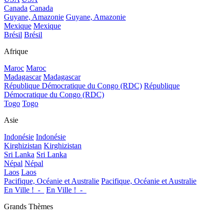
Canada
Canada
Guyane, Amazonie
Guyane, Amazonie
Mexique
Mexique
Brésil
Brésil
Afrique
Maroc
Maroc
Madagascar
Madagascar
République Démocratique du Congo (RDC)
République
Démocratique du Congo (RDC)
Togo
Togo
Asie
Indonésie
Indonésie
Kirghizistan
Kirghizistan
Sri Lanka
Sri Lanka
Népal
Népal
Laos
Laos
Pacifique, Océanie et Australie
Pacifique, Océanie et Australie
En Ville !_-_
En Ville !_-_
Grands Thèmes