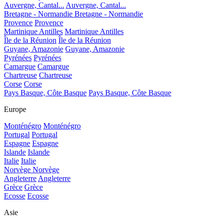
Auvergne, Cantal...
Auvergne, Cantal...
Bretagne - Normandie
Bretagne - Normandie
Provence
Provence
Martinique Antilles
Martinique Antilles
Île de la Réunion
Île de la Réunion
Guyane, Amazonie
Guyane, Amazonie
Pyrénées
Pyrénées
Camargue
Camargue
Chartreuse
Chartreuse
Corse
Corse
Pays Basque, Côte Basque
Pays Basque, Côte Basque
Europe
Monténégro
Monténégro
Portugal
Portugal
Espagne
Espagne
Islande
Islande
Italie
Italie
Norvège
Norvège
Angleterre
Angleterre
Grèce
Grèce
Ecosse
Ecosse
Asie