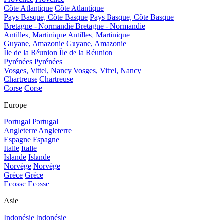
Côte Atlantique
Côte Atlantique
Pays Basque, Côte Basque
Pays Basque, Côte Basque
Bretagne - Normandie
Bretagne - Normandie
Antilles, Martinique
Antilles, Martinique
Guyane, Amazonie
Guyane, Amazonie
Île de la Réunion
Île de la Réunion
Pyrénées
Pyrénées
Vosges, Vittel, Nancy
Vosges, Vittel, Nancy
Chartreuse
Chartreuse
Corse
Corse
Europe
Portugal
Portugal
Angleterre
Angleterre
Espagne
Espagne
Italie
Italie
Islande
Islande
Norvège
Norvège
Grèce
Grèce
Ecosse
Ecosse
Asie
Indonésie
Indonésie