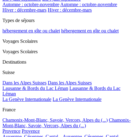
Automne : octobre-novembre
Automne : octobre-novembre
Hiver : décembre-mars
Hiver : décembre-mars
Types de séjours
hébergement en gîte ou chalet
hébergement en gîte ou chalet
Voyages Scolaires
Voyages Scolaires
Destinations
Suisse
Dans les Alpes Suisses
Dans les Alpes Suisses
Lausanne & Bords du Lac Léman
Lausanne & Bords du Lac
Léman
La Genève Internationale
La Genève Internationale
France
Chamonix-Mont-Blanc, Savoie, Vercors, Alpes du (...)
Chamonix-
Mont-Blanc, Savoie, Vercors, Alpes du (...)
Provence
Provence
Auvergne, Cévennes, Cantal...
Auvergne, Cévennes, Cantal...