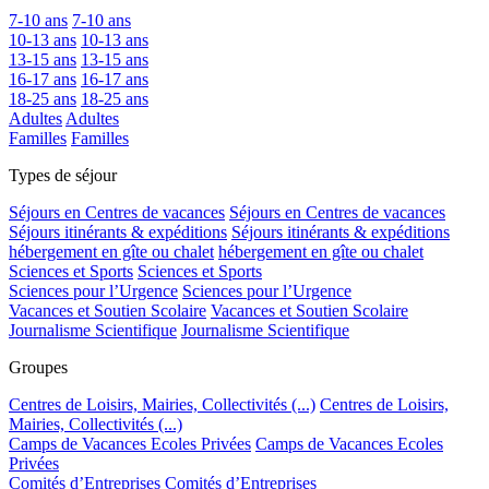
7-10 ans
7-10 ans
10-13 ans
10-13 ans
13-15 ans
13-15 ans
16-17 ans
16-17 ans
18-25 ans
18-25 ans
Adultes
Adultes
Familles
Familles
Types de séjour
Séjours en Centres de vacances
Séjours en Centres de vacances
Séjours itinérants & expéditions
Séjours itinérants & expéditions
hébergement en gîte ou chalet
hébergement en gîte ou chalet
Sciences et Sports
Sciences et Sports
Sciences pour l’Urgence
Sciences pour l’Urgence
Vacances et Soutien Scolaire
Vacances et Soutien Scolaire
Journalisme Scientifique
Journalisme Scientifique
Groupes
Centres de Loisirs, Mairies, Collectivités (...)
Centres de Loisirs,
Mairies, Collectivités (...)
Camps de Vacances Ecoles Privées
Camps de Vacances Ecoles
Privées
Comités d’Entreprises
Comités d’Entreprises