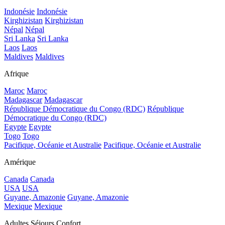
Indonésie
Indonésie
Kirghizistan
Kirghizistan
Népal
Népal
Sri Lanka
Sri Lanka
Laos
Laos
Maldives
Maldives
Afrique
Maroc
Maroc
Madagascar
Madagascar
République Démocratique du Congo (RDC)
République
Démocratique du Congo (RDC)
Egypte
Egypte
Togo
Togo
Pacifique, Océanie et Australie
Pacifique, Océanie et Australie
Amérique
Canada
Canada
USA
USA
Guyane, Amazonie
Guyane, Amazonie
Mexique
Mexique
Adultes Séjours Confort