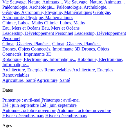
Vie Sauvage, Nature, Animaux...
Vie Sauvage, Nature, Animaux...
Paléontologie, Archéologie...
Paléontologie, Archéologie...
Géologie, Astronomie, Physique, Mathématiques
Géologie,
Astronomie, Physique, Mathématiques
Chimie, Labos, Maths
Chimie, Labos, Maths
Eau, Mers et Océans
Eau, Mers et Océans
Leadership, Développement Personnel
Leadership, Développement
Personnel
Climat, Glaciers, Planète...
Climat, Glaciers, Planète...
Drones, Objets Connectés, Imprimante 3D
Drones, Objets
Connectés, Imprimante 3D
Robotique, Electronique, Informatique...
Robotique, Electronique,
Informatique...
Architecture, Energies Renouvelables
Architecture, Energies
Renouvelables
Agriculture, Santé
Agriculture, Santé
Dates
Printemps : avril-mai
Printemps : avril-mai
Été : juin-septembre
Été : juin-septembre
Automne : octobre-novembre
Automne : octobre-novembre
Hiver : décembre-mars
Hiver : décembre-mars
Ages