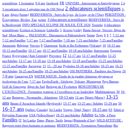
4/615
1/615
8/615
203/615
18/615
6/615
FR
scientifique
1 formateur
0-6 ans
facebook
UNIVERS : Astronomie et Astrophysique
2 à
392/615
9/615
2 éducateurs scientifiques
3 encadrants dont 1 népalais issu de OSI Népal
3-
75/615
29/615
8/615
6 ans
Alpes (Suisse)
BIODIVERSITA : Suivi du Lynx, du Loup, et de l’Ours
PERCEPTION :
1/615
155/615
43/615
3 éducateurs scientifiques
Écosystèmes, Rivière, Eau
twitter
BIODIVERSITA : Suivi de
36/615
1/615
25/615
la Biodiversité
INFO SPECIALE ECLIPSE DE SOLEIL ÉTÉ 2026
Youtube
4 éducateurs
1/615
1/615
17/615
5/615
9/615
scientifiques
Ecriture et Sciences
LinkedIn
5
Acores (voile)
Haute-Savoie, Vercors, Alpes du
46/615
2/615
4/615
1/615
24/615
43/615
11/615
49/615
Sud, Mont Blanc,...
PALEOZOIC : Dinosaures et Paléontologie
Suisse
Togo
6
6
7
7-12 ans
2/615
24/615
21/615
2/615
7/615
4/615
7-12 ans/Familles
7-17 ans
7-17 ans/Familles
7-18 ans
7-25 ans/Adultes
7-25 ans/Familles
1/615
1/615
42/615
1/615
6/615
62/615
3/615
1/615
Amazonie
Belgique
Vercors
8
Chartreuse
Sicile et îles Eoliennes (Volcans)
10
10-15 ans
9/615
8/615
4/615
38/615
36/615
7/615
10-15 ans/Familles
10-17 ans
10-17 ans/Familles
10-18 ans/Adultes
Astronomie
Espagne
50/615
122/615
274/615
15/615
1/615
1/615
12
France
Kyrgyzstan (Asie Centrale)
Provence
12-17 ans
12-17 ans/Familles
12-25
90/615
8/615
30/615
7/615
1/615
4/615
ans/Adultes
13-17 ans
13-18 ans
13-18 ans/Adultes
13-18 ans/Familles
13-25 ans/Adultes
3/615
119/615
16/615
37/615
55/615
2/615
2/615
13-25 ans/Familles
Auvergne
15
15 - 20 ans
Pyrénées
16-18 ans/Adultes
16-25 ans
16-25
2/615
11/615
48/615
41/615
154/615
ans/Adultes
16-25 ans/Familles
18-25 ans/Adultes
OSI PANTHERA : Panthère des Neiges
20
2/615
117/615
10/615
7-9 ans
Camargue
EN
WATER WATCH : Etude de la qualité chimique physique et
11/615
29/615
17/615
écologique de l’eau
7-17 ans
ExplorEarth : Géologie, Volcans, Montagnes
Pays Basque,
12/615
3/615
84/615
Golf de Gascogne
Alpes du Sud
Biologie de l’Évolution
RENCONTRES DE
2/615
7/615
71/615
L’EXCELLENCE : Formation pratique à l’excellence et au leadership
Mathématiques
30
10-
43/615
138/615
38/615
6/615
351/615
13-15
10-13 ans
12 ans
Bretagne - Normandie - Atlantique
12 ans
Désert (Maroc)
ans
1/615
13/615
22/615
13/615
6/615
2/615
427/615
Bassin d’Arcachon
Islande (Reykjavik)
13-17 ans
13-25 ans / Adultes
15-20 ans
50
16-17 ans
24/615
2/615
9/615
167/615
37/615
20/615
18-25 ans
Québec (Canada)
Sri Lanka
Vosges, Vittel, Nancy
ES
Tahiti et
7/615
101/615
240/615
1/615
295/615
Adultes
Polynésie Française
USA (YellowStone)
18-25 ans/Adultes
En Ville, à Paris
Familles
5/615
2/615
8/615
5/615
12/615
IT
Sri Lanka
Dates, Places, Tarifs
Japon (Péninsule d’Izu)
WILD ATTITUDE :
21/615
4/615
Rapports entre êtres humains et animaux
BIODIVERSITA : Formations Naturalistes
Rio