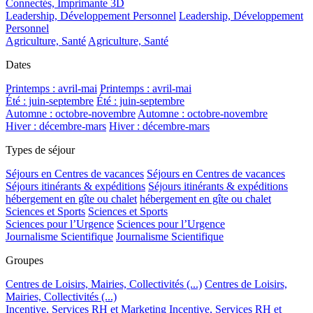
Connectés, Imprimante 3D
Leadership, Développement Personnel
Leadership, Développement
Personnel
Agriculture, Santé
Agriculture, Santé
Dates
Printemps : avril-mai
Printemps : avril-mai
Été : juin-septembre
Été : juin-septembre
Automne : octobre-novembre
Automne : octobre-novembre
Hiver : décembre-mars
Hiver : décembre-mars
Types de séjour
Séjours en Centres de vacances
Séjours en Centres de vacances
Séjours itinérants & expéditions
Séjours itinérants & expéditions
hébergement en gîte ou chalet
hébergement en gîte ou chalet
Sciences et Sports
Sciences et Sports
Sciences pour l’Urgence
Sciences pour l’Urgence
Journalisme Scientifique
Journalisme Scientifique
Groupes
Centres de Loisirs, Mairies, Collectivités (...)
Centres de Loisirs,
Mairies, Collectivités (...)
Incentive, Services RH et Marketing
Incentive, Services RH et