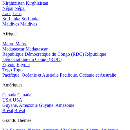
Kirghizistan
Kirghizistan
Népal
Népal
Laos
Laos
Sri Lanka
Sri Lanka
Maldives
Maldives
Afrique
Maroc
Maroc
Madagascar
Madagascar
République Démocratique du Congo (RDC)
République
Démocratique du Congo (RDC)
Egypte
Egypte
Togo
Togo
Pacifique, Océanie et Australie
Pacifique, Océanie et Australie
Amériques
Canada
Canada
USA
USA
Guyane, Amazonie
Guyane, Amazonie
Brésil
Brésil
Grands Thèmes