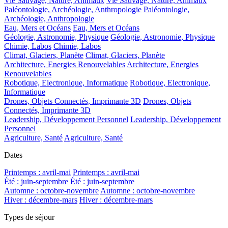
Vie Sauvage, Nature, Animaux
Vie Sauvage, Nature, Animaux
Paléontologie, Archéologie, Anthropologie
Paléontologie,
Archéologie, Anthropologie
Eau, Mers et Océans
Eau, Mers et Océans
Géologie, Astronomie, Physique
Géologie, Astronomie, Physique
Chimie, Labos
Chimie, Labos
Climat, Glaciers, Planète
Climat, Glaciers, Planète
Architecture, Energies Renouvelables
Architecture, Energies
Renouvelables
Robotique, Electronique, Informatique
Robotique, Electronique,
Informatique
Drones, Objets Connectés, Imprimante 3D
Drones, Objets
Connectés, Imprimante 3D
Leadership, Développement Personnel
Leadership, Développement
Personnel
Agriculture, Santé
Agriculture, Santé
Dates
Printemps : avril-mai
Printemps : avril-mai
Été : juin-septembre
Été : juin-septembre
Automne : octobre-novembre
Automne : octobre-novembre
Hiver : décembre-mars
Hiver : décembre-mars
Types de séjour