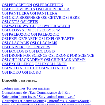
OSI PERCEPTION
OSI PERCEPTION
OSI BIODIVERSITA
OSI BIODIVERSITA
OSI PANTHERA
OSI PANTHERA
OSI CETA’BIOSPHERE
OSI CETA’BIOSPHERE
OSI CETIS
OSI CETIS
OSI WATER WATCH
OSI WATER WATCH
OSI GEOSYST’M
OSI GEOSYST’M
OSI PALEOZOIC
OSI PALEOZOIC
OSI EXPLOR’EARTH
OSI EXPLOR’EARTH
OSI GLACIALIS
OSI GLACIALIS
OSI UNIVERS
OSI UNIVERS
OSI ECOLOGIS
OSI ECOLOGIS
OSI DRONE FOR SCIENCE
OSI DRONE FOR SCIENCE
OSI CHIP HACKADEMY
OSI CHIP HACKADEMY
OSI EXCELLENCE
OSI EXCELLENCE
OSI WILD ATTITUDE
OSI WILD ATTITUDE
OSI IROKO
OSI IROKO
Dispositifs transversaux
Tortues marines
Tortues marines
Connaissance de l’Eau
Connaissance de l’Eau
Suivi animal non invasif
Suivi animal non invasif
Chiroptères (Chauves-Souris)
Chiroptères (Chauves-Souris)