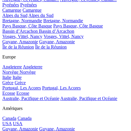
Pyrénées
Pyrénées
Camargue
Camargue
Alpes du Sud
Alpes du Sud
Bretagne, Normandie
Bretagne, Normandie
Pays Basque, Côte Basque
Pays Basque, Côte Basque
Bassin d’Arcachon
Bassin d’Arcachon
Vosges, Vittel, Nancy
Vosges, Vittel, Nancy
Guyane, Amazonie
Guyane, Amazonie
Île de la Réunion
Île de la Réunion
Europe
Angleterre
Angleterre
Norvège
Norvège
Italie
Italie
Grèce
Grèce
Portugal, Les Acores
Portugal, Les Acores
Ecosse
Ecosse
Australie, Pacifique et Océanie
Australie, Pacifique et Océanie
Amériques
Canada
Canada
USA
USA
Guyane, Amazonie
Guyane, Amazonie