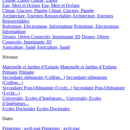
Chimie, Labos
Chimie, Labos
Eau, Mers et Océans
Eau, Mers et Océans
Climat, Glaciers, Planète
Climat, Glaciers, Planète
Architecture, Energies Renouvelables
Architecture, Energies
Renouvelables
Robotique, Electronique, Informatique
Robotique, Electronique,
Informatique
Drones, Objets Connectés, Imprimante 3D
Drones, Objets
Connectés, Imprimante 3D
Agriculture, Santé
Agriculture, Santé
Niveaux
Maternelle et Jardins d’Enfants
Maternelle et Jardins d’Enfants
Primaire
Primaire
Secondaire obligatoire (Collège...)
Secondaire obligatoire
(Collège...)
Secondaire Post-Obligatoire (Lycée...)
Secondaire Post-Obligatoire
(Lycée...)
Universités, Ecoles d’Ingénieurs...
Universités, Ecoles
d’Ingénieurs...
Ecoles Doctorales
Ecoles Doctorales
Dates
Printemps : avril-mai
Printemps : avril-mai