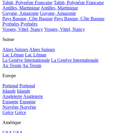
Tahiti, Polynésie Française
Tahiti, Polynésie Française
Antilles, Martinique
Antilles, Martinique
Guyane, Amazonie
Guyane, Amazonie
Pays Basque, Côte Basque
Pays Basque, Côte Basque
Pyrénées
Pyrénées
Vosges, Vittel, Nancy
Vosges, Vittel, Nancy
Suisse
Alpes Suisses
Alpes Suisses
Lac Léman
Lac Léman
La Genève Internationale
La Genève Internationale
Au Tessin
Au Tessin
Europe
Portugal
Portugal
Islande
Islande
Angleterre
Angleterre
Espagne
Espagne
Norvège
Norvège
Grèce
Grèce
Amérique
USA
USA