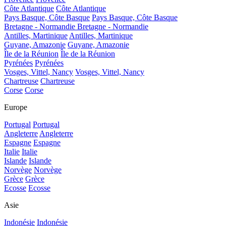
Côte Atlantique
Côte Atlantique
Pays Basque, Côte Basque
Pays Basque, Côte Basque
Bretagne - Normandie
Bretagne - Normandie
Antilles, Martinique
Antilles, Martinique
Guyane, Amazonie
Guyane, Amazonie
Île de la Réunion
Île de la Réunion
Pyrénées
Pyrénées
Vosges, Vittel, Nancy
Vosges, Vittel, Nancy
Chartreuse
Chartreuse
Corse
Corse
Europe
Portugal
Portugal
Angleterre
Angleterre
Espagne
Espagne
Italie
Italie
Islande
Islande
Norvège
Norvège
Grèce
Grèce
Ecosse
Ecosse
Asie
Indonésie
Indonésie