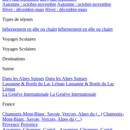
Automne : octobre-novembre
Automne : octobre-novembre
Hiver : décembre-mars
Hiver : décembre-mars
Types de séjours
hébergement en gîte ou chalet
hébergement en gîte ou chalet
Voyages Scolaires
Voyages Scolaires
Destinations
Suisse
Dans les Alpes Suisses
Dans les Alpes Suisses
Lausanne & Bords du Lac Léman
Lausanne & Bords du Lac
Léman
La Genève Internationale
La Genève Internationale
France
Chamonix-Mont-Blanc, Savoie, Vercors, Alpes du (...)
Chamonix-
Mont-Blanc, Savoie, Vercors, Alpes du (...)
Provence
Provence
Auvergne, Cévennes, Cantal...
Auvergne, Cévennes, Cantal...