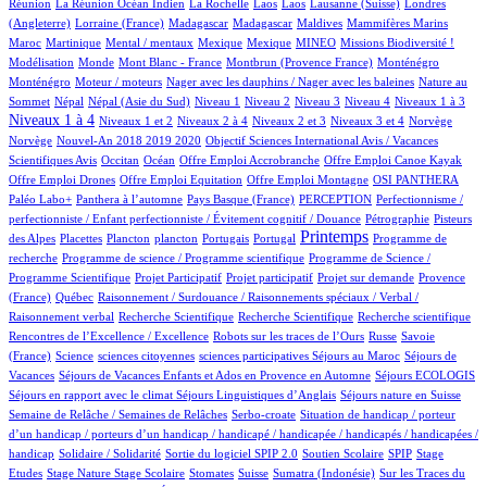
4/951
1/951
1/951
1/951
3/951
63/951
Réunion
La Réunion Océan Indien
La Rochelle
Laos
Laos
Lausanne (Suisse)
Londres
1/951
6/951
6/951
2/951
1/951
8/951
(Angleterre)
Lorraine (France)
Madagascar
Madagascar
Maldives
Mammifères Marins
10/951
2/951
1/951
1/951
36/951
39/951
2/951
Maroc
Martinique
Mental / mentaux
Mexique
Mexique
MINEO
Missions Biodiversité !
3/951
1/951
8/951
14/951
14/951
Modélisation
Monde
Mont Blanc - France
Montbrun (Provence France)
Monténégro
2/951
1/951
2/951
Monténégro
Moteur / moteurs
Nager avec les dauphins / Nager avec les baleines
Nature au
18/951
18/951
13/951
13/951
10/951
113/951
118/951
422/951
Sommet
Népal
Népal (Asie du Sud)
Niveau 1
Niveau 2
Niveau 3
Niveau 4
Niveaux 1 à 3
12/951
58/951
13/951
166/951
2/951
2/951
Niveaux 1 à 4
Niveaux 1 et 2
Niveaux 2 à 4
Niveaux 2 et 3
Niveaux 3 et 4
Norvège
14/951
1/951
Norvège
Nouvel-An 2018 2019 2020
Objectif Sciences International Avis / Vacances
10/951
182/951
1/951
1/951
1/951
Scientifiques Avis
Occitan
Océan
Offre Emploi Accrobranche
Offre Emploi Canoe Kayak
1/951
1/951
113/951
104/951
Offre Emploi Drones
Offre Emploi Equitation
Offre Emploi Montagne
OSI PANTHERA
112/951
6/951
43/951
1/951
Paléo Labo+
Panthera à l’automne
Pays Basque (France)
PERCEPTION
Perfectionnisme /
10/951
5/951
perfectionniste / Enfant perfectionniste / Évitement cognitif / Douance
Pétrographie
Pisteurs
3/951
1/951
1/951
11/951
2/951
459/951
1/951
Printemps
des Alpes
Placettes
Plancton
plancton
Portugais
Portugal
Programme de
1/951
2/951
recherche
Programme de science / Programme scientifique
Programme de Science /
1/951
1/951
17/951
86/951
Programme Scientifique
Projet Participatif
Projet participatif
Projet sur demande
Provence
5/951
1/951
(France)
Québec
Raisonnement / Surdouance / Raisonnements spéciaux / Verbal /
1/951
2/951
1/951
2/951
Raisonnement verbal
Recherche Scientifique
Recherche Scientifique
Recherche scientifique
6/951
101/951
4/951
Rencontres de l’Excellence / Excellence
Robots sur les traces de l’Ours
Russe
Savoie
11/951
1/951
1/951
1/951
100/951
(France)
Science
sciences citoyennes
sciences participatives
Séjours au Maroc
Séjours de
77/951
4/951
17/951
Vacances
Séjours de Vacances Enfants et Ados en Provence en Automne
Séjours ECOLOGIS
79/951
9/951
100/951
Séjours en rapport avec le climat
Séjours Linguistiques d’Anglais
Séjours nature en Suisse
14/951
2/951
Semaine de Relâche / Semaines de Relâches
Serbo-croate
Situation de handicap / porteur
d’un handicap / porteurs d’un handicap / handicapé / handicapée / handicapés / handicapées /
2/951
3/951
59/951
3/951
1/951
handicap
Solidaire / Solidarité
Sortie du logiciel SPIP 2.0
Soutien Scolaire
SPIP
Stage
1/951
11/951
1/951
159/951
6/951
2/951
Etudes
Stage Nature
Stage Scolaire
Stomates
Suisse
Sumatra (Indonésie)
Sur les Traces du