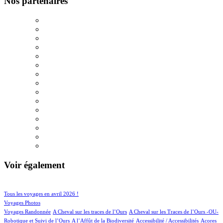
Nos partenaires
Voir également
107/951
202/951
Tous les voyages en avril 2026 !
158/951
Voyages Photos
4/951
5/951
Voyages Randonnée
A Cheval sur les traces de l’Ours
A Cheval sur les Traces de l’Ours -OU-
4/951
2/951
3/951
1/951
Robotique et Suivi de l’Ours
A l’Affût de la Biodiversité
Accessibilité / Accessibilités
Acores