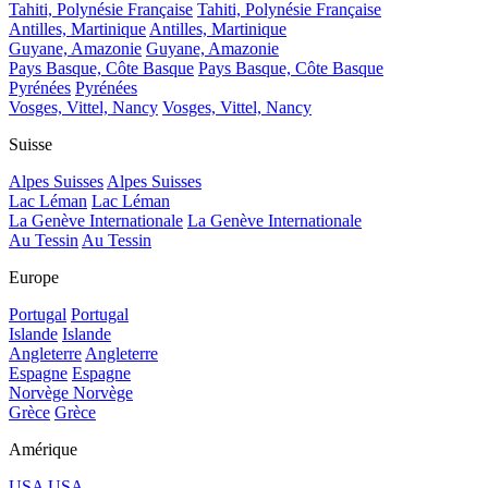
Tahiti, Polynésie Française
Tahiti, Polynésie Française
Antilles, Martinique
Antilles, Martinique
Guyane, Amazonie
Guyane, Amazonie
Pays Basque, Côte Basque
Pays Basque, Côte Basque
Pyrénées
Pyrénées
Vosges, Vittel, Nancy
Vosges, Vittel, Nancy
Suisse
Alpes Suisses
Alpes Suisses
Lac Léman
Lac Léman
La Genève Internationale
La Genève Internationale
Au Tessin
Au Tessin
Europe
Portugal
Portugal
Islande
Islande
Angleterre
Angleterre
Espagne
Espagne
Norvège
Norvège
Grèce
Grèce
Amérique
USA
USA