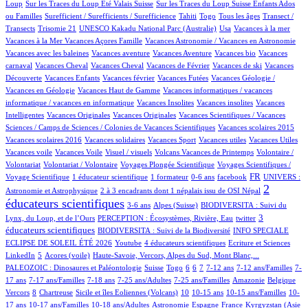
8/951
7/951
Loup
Sur les Traces du Loup Été Valais Suisse
Sur les Traces du Loup Suisse Enfants Ados
2/951
45/951
7/951
12/951
100/951
ou Familles
Surefficient / Surefficients / Surefficience
Tahiti
Togo
Tous les âges
Transect /
2/951
1/951
15/951
1/951
1/951
Transects
Trisomie 21
UNESCO Kakadu National Parc (Australie)
Usa
Vacances à la mer
1/951
53/951
1/951
Vacances à la Mer
Vacances Açores Famille
Vacances Astronomie / Vacances en Astronomie
1/951
11/951
1/951
1/951
Vacances avec les baleines
Vacances aventure
Vacances Aventure
Vacances bio
Vacances
107/951
1/951
17/951
1/951
1/951
carnaval
Vacances Cheval
Vacances Cheval
Vacances de Février
Vacances de ski
Vacances
52/951
1/951
2/951
26/951
Découverte
Vacances Enfants
Vacances février
Vacances Futées
Vacances Géologie /
2/951
2/951
Vacances en Géologie
Vacances Haut de Gamme
Vacances informatiques / vacances
1/951
1/951
1/951
informatique / vacances en informatique
Vacances Insolites
Vacances insolites
Vacances
2/951
1/951
12/951
Intelligentes
Vacances Originales
Vacances Originales
Vacances Scientifiques / Vacances
1/951
1/951
Sciences / Camps de Sciences / Colonies de Vacances Scientifiques
Vacances scolaires 2015
1/951
1/951
1/951
1/951
1/951
Vacances scolaires 2016
Vacances solidaires
Vacances Sport
Vacances utiles
Vacances Utiles
1/951
2/951
12/951
2/951
Vacances voile
Vacances Voile
Visuel / visuels
Volcans Vacances de Printemps
Volontaire /
1/951
73/951
11/951
Volontariat
Volontariat / Volontaire
Voyages Plongée Scientifique
Voyages Scientifiques /
130/951
8/951
2/951
13/951
286/951
61/951
FR
Voyage Scientifique
1 éducateur scientifique
1 formateur
0-6 ans
facebook
UNIVERS :
12/951
536/951
2
Astronomie et Astrophysique
2 à 3 encadrants dont 1 népalais issu de OSI Népal
éducateurs scientifiques
14/951
133/951
44/951
3-6 ans
Alpes (Suisse)
BIODIVERSITA : Suivi du
15/951
2/951
282/951
3
Lynx, du Loup, et de l’Ours
PERCEPTION : Écosystèmes, Rivière, Eau
twitter
54/951
40/951
éducateurs scientifiques
BIODIVERSITA : Suivi de la Biodiversité
INFO SPECIALE
2/951
31/951
2/951
2/951
ECLIPSE DE SOLEIL ÉTÉ 2026
Youtube
4 éducateurs scientifiques
Ecriture et Sciences
16/951
4/951
11/951
103/951
LinkedIn
5
Acores (voile)
Haute-Savoie, Vercors, Alpes du Sud, Mont Blanc,...
3/951
5/951
1/951
72/951
103/951
16/951
108/951
4/951
PALEOZOIC : Dinosaures et Paléontologie
Suisse
Togo
6
6
7
7-12 ans
7-12 ans/Familles
7-
30/951
60/951
3/951
8/951
4/951
2/951
2/951
17 ans
7-17 ans/Familles
7-18 ans
7-25 ans/Adultes
7-25 ans/Familles
Amazonie
Belgique
80/951
1/951
12/951
78/951
3/951
3/951
14/951
Vercors
8
Chartreuse
Sicile et îles Eoliennes (Volcans)
10
10-15 ans
10-15 ans/Familles
10-
9/951
5/951
43/951
40/951
9/951
110/951
17 ans
10-17 ans/Familles
10-18 ans/Adultes
Astronomie
Espagne
France
Kyrgyzstan (Asie