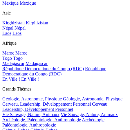
Mexique
Mexique
Asie
Kirghizistan
Kirghizistan
Népal
Népal
Laos
Laos
Afrique
Maroc
Maroc
Togo
Togo
Madagascar
Madagascar
République Démocratique du Congo (RDC)
République
Démocratique du Congo (RDC)
En Ville !
En Ville !
Grands Thèmes
Géologie, Astronomie, Physique
Géologie, Astronomie, Physique
Cerveau, Leadership, Développement Personnel
Cerveau,
Leadership, Développement Personnel
Vie Sauvage, Nature, Animaux
Vie Sauvage, Nature, Animaux
Archéologie, Paléontologie, Anthropologie
Archéologie,
Paléontologie, Anthropologie