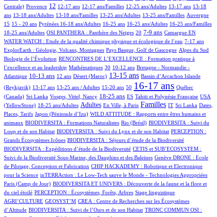
198/951
368/951
18/951
2/951
1/951
92/951
12/951
12
Centrale)
Provence
12-17 ans
12-17 ans/Familles
12-25 ans/Adultes
13-17 ans
13-18
84/951
6/951
1/951
10/951
4/951
198/951
ans
13-18 ans/Adultes
13-18 ans/Familles
13-25 ans/Adultes
13-25 ans/Familles
Auvergne
22/951
41/951
121/951
5/951
2/951
1/951
14/951
15
15 - 20 ans
Pyrénées
16-18 ans/Adultes
16-25 ans
16-25 ans/Adultes
16-25 ans/Familles
113/951
48/951
276/951
3/951
151/951
11/951
7-9 ans
18-25 ans/Adultes
OSI PANTHERA : Panthère des Neiges
20
Camargue
EN
15/951
47/951
WATER WATCH : Etude de la qualité chimique physique et écologique de l’eau
7-17 ans
20/951
9/951
4/951
ExplorEarth : Géologie, Volcans, Montagnes
Pays Basque, Golf de Gascogne
Alpes du Sud
87/951
Biologie de l’Évolution
RENCONTRES DE L’EXCELLENCE : Formation pratique à
3/951
8/951
85/951
99/951
l’excellence et au leadership
Mathématiques
30
10-12 ans
Bretagne - Normandie -
259/951
48/951
4/951
511/951
1/951
16/951
13-15 ans
10-13 ans
Atlantique
12 ans
Désert (Maroc)
Bassin d’Arcachon
Islande
27/951
20/951
8/951
2/951
683/951
26/951
16-17 ans
(Reykjavik)
13-17 ans
13-25 ans / Adultes
15-20 ans
50
Québec
1/951
7/951
294/951
42/951
52/951
14/951
18-25 ans
(Canada)
Sri Lanka
Vosges, Vittel, Nancy
ES
Tahiti et Polynésie Française
USA
181/951
425/951
1/951
502/951
6/951
1/951
6/951
Familles
Adultes
(YellowStone)
18-25 ans/Adultes
En Ville, à Paris
IT
Sri Lanka
Dates,
6/951
10/951
Places, Tarifs
Japon (Péninsule d’Izu)
WILD ATTITUDE : Rapports entre êtres humains et
29/951
5/951
9/951
animaux
BIODIVERSITA : Formations Naturalistes
Rio (Brésil)
BIODIVERSITA : Suivi du
17/951
1/951
Loup et de son Habitat
BIODIVERSITA : Suivi du Lynx et de son Habitat
PERCEPTION :
14/951
8/951
Grands Écosystèmes Icônes
BIODIVERSITA : Séjours d’étude de la Biodiversité
101/951
BIODIVERSITA : Expéditions d’étude de la Biodiversité
CETIS et SUB’ECOSYSTEM :
17/951
9/951
Suivi de la Biodiversité Sous-Marine, des Dauphins et des Baleines
Genève
DRONE : Ecole
10/951
de Pilotage, Conception et Fabrication
CHIP HACKADEMY : Robotique et Electronique
2/951
5/951
pour la Science
inTERRAction : Le Low-Tech sauve le Monde - Technologies Appropriées
2/951
Paris (Camp de Jour)
BIODIVERSITA ET UNIVERS : Découverte de la faune et la flore et
32/951
4/951
1/951
du ciel étoilé
PERCEPTION : Écosystèmes, Forêts, Arbres
Stage linguistique
3/951
1/951
AGRI’CULTURE
GEOSYST’M
CREA : Centre de Recherches sur les Écosystèmes
1/951
2/951
d’Altitude
BIODIVERSITA : Suivi de l’Ours et de son Habitat
TRONC COMMUN OSI :