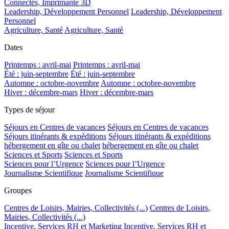
Connectés, Imprimante 3D
Leadership, Développement Personnel
Leadership, Développement
Personnel
Agriculture, Santé
Agriculture, Santé
Dates
Printemps : avril-mai
Printemps : avril-mai
Été : juin-septembre
Été : juin-septembre
Automne : octobre-novembre
Automne : octobre-novembre
Hiver : décembre-mars
Hiver : décembre-mars
Types de séjour
Séjours en Centres de vacances
Séjours en Centres de vacances
Séjours itinérants & expéditions
Séjours itinérants & expéditions
hébergement en gîte ou chalet
hébergement en gîte ou chalet
Sciences et Sports
Sciences et Sports
Sciences pour l’Urgence
Sciences pour l’Urgence
Journalisme Scientifique
Journalisme Scientifique
Groupes
Centres de Loisirs, Mairies, Collectivités (...)
Centres de Loisirs,
Mairies, Collectivités (...)
Incentive, Services RH et Marketing
Incentive, Services RH et