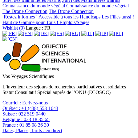
Suivi des Mammifères Marins
Suivi des Mammifères Marins
Connaissance du monde végétal
Connaissance du monde végétal
The Drone Connection
The Drone Connection
Restez informés !
Accessible à tous les Handicaps
Les Filles aussi !
Haut de Gamme pour Tous !
Emplois/Stages
Wishlist (
0
)
Langue : FR
Vos Voyages Scientifiques
L’inventeur des séjours de recherches participatives et solidaires
Statut Consultatif Spécial auprès de l’ONU (ECOSOC)
Courriel :
Ecrivez-nous
Québec :
+1 (438) 558-1643
Suisse :
022 519 0440
Belgique :
023 18 35 65
France :
01 85 08 36 30
Dates, Places, Tarifs :
en direct