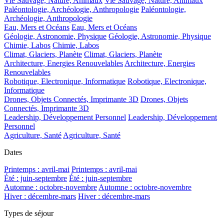
Vie Sauvage, Nature, Animaux
Vie Sauvage, Nature, Animaux
Paléontologie, Archéologie, Anthropologie
Paléontologie,
Archéologie, Anthropologie
Eau, Mers et Océans
Eau, Mers et Océans
Géologie, Astronomie, Physique
Géologie, Astronomie, Physique
Chimie, Labos
Chimie, Labos
Climat, Glaciers, Planète
Climat, Glaciers, Planète
Architecture, Energies Renouvelables
Architecture, Energies
Renouvelables
Robotique, Electronique, Informatique
Robotique, Electronique,
Informatique
Drones, Objets Connectés, Imprimante 3D
Drones, Objets
Connectés, Imprimante 3D
Leadership, Développement Personnel
Leadership, Développement
Personnel
Agriculture, Santé
Agriculture, Santé
Dates
Printemps : avril-mai
Printemps : avril-mai
Été : juin-septembre
Été : juin-septembre
Automne : octobre-novembre
Automne : octobre-novembre
Hiver : décembre-mars
Hiver : décembre-mars
Types de séjour