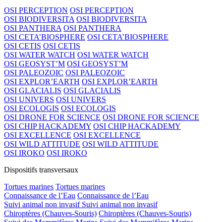
OSI PERCEPTION
OSI PERCEPTION
OSI BIODIVERSITA
OSI BIODIVERSITA
OSI PANTHERA
OSI PANTHERA
OSI CETA’BIOSPHERE
OSI CETA’BIOSPHERE
OSI CETIS
OSI CETIS
OSI WATER WATCH
OSI WATER WATCH
OSI GEOSYST’M
OSI GEOSYST’M
OSI PALEOZOIC
OSI PALEOZOIC
OSI EXPLOR’EARTH
OSI EXPLOR’EARTH
OSI GLACIALIS
OSI GLACIALIS
OSI UNIVERS
OSI UNIVERS
OSI ECOLOGIS
OSI ECOLOGIS
OSI DRONE FOR SCIENCE
OSI DRONE FOR SCIENCE
OSI CHIP HACKADEMY
OSI CHIP HACKADEMY
OSI EXCELLENCE
OSI EXCELLENCE
OSI WILD ATTITUDE
OSI WILD ATTITUDE
OSI IROKO
OSI IROKO
Dispositifs transversaux
Tortues marines
Tortues marines
Connaissance de l’Eau
Connaissance de l’Eau
Suivi animal non invasif
Suivi animal non invasif
Chiroptères (Chauves-Souris)
Chiroptères (Chauves-Souris)