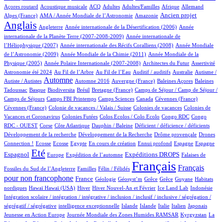
2/951
100/951
29/951
12/951
2/951
76/951
22/951
Açores routard
Acoustique musicale
ACQ
Adultes
Adultes/Familles
Afrique
Allemand
13/951
5/951
264/951
728/951
Ancien projet
Alpes (France)
AMA / Année Mondiale de l’Astronomie
Amazonie
Anglais
68/951
6/951
14/951
Angleterre
Année internationale de la Désertification (2006)
Année
4/951
internationale de la Planète Terre (2007-2008-2009)
Année internationale de
1/951
12/951
l’Héliophysique (2007)
Année internationale des Récifs Coralliens (2008)
Année Mondiale
2/951
16/951
de l’Astronomie (2009)
Année Mondiale de la Chimie (2011)
Année Mondiale de la
5/951
3/951
2/951
53/951
Physique (2005)
Année Polaire Internationale (2007-2008)
Architectes du Futur
Assertivité
20/951
14/951
2/951
1/951
2/951
Astronomie été 2024
Au Fil de l’Arbre
Au Fil de l’Eau
Auditif / auditifs
Australie
Autisme /
446/951
4/951
7/951
1/951
2/951
Automne
Autiste / Autistes
Automne 2016
Auvergne (France)
Baleines Açores
Baleines
1/951
81/951
1/951
12/951
110/951
Tadoussac
Basque
Biodiversita
Brésil
Bretagne (France)
Camps de Séjour / Camp de Séjour /
4/951
13/951
5/951
3/951
2/951
Camps de Séjours
Camps FBI Printemps
Camps Sciences
Canada
Cévennes (France)
1/951
4/951
3/951
Cévennes (France)
Colonie de vacances / Valais / Suisse
Colonies de vacances
Colonies de
2/951
2/951
1/951
2/951
Vacances et Coronavirus
Colonies Futées
Colos Ecolos / Colo Ecolo
Congo RDC
Congo
1/951
19/951
1/951
2/951
1/951
RDC - OUEST
Corse
Côte Atlantique
Dauphin / Baleine
Déficient / déficience / déficients
1/951
2/951
16/951
Développement de la recherche
Développement de la Recherche
Drôme provençale
Drones
1/951
1/951
1/951
14/951
1/951
25/951
15/951
264/951
Connection !
Ecosse
Ecosse
Egypte
En cours de création
Ennui profond
Espagne
Espagne
722/951
12/951
176/951
273/951
5/951
Eté
Espagnol
Expéditions DROPS
Europe
Expédition de l’automne
Falaises de
3/951
100/951
951/951
495/951
Français
Français
Fossiles du Sud de l’Angleterre
Familles
Félin / Félidés
pour non francophone
299/951
40/951
1/951
1/951
1/951
1/951
3/951
France
Géologie
Géosyst’m
Grêce
Grêce
Guyane
Habitats
2/951
2/951
150/951
25/951
10/951
2/951
1/951
nordiques
Hawaï
Hawaï (USA)
Hiver
Hiver Nouvel-An et Février
Ice Land Lab
Indonésie
Intégration scolaire / intégration / intégrative / inclusion / inclusif / inclusive / ségrégation /
1/951
11/951
10/951
10/951
83/951
5/951
2/951
ségrégatif / ségrégative
intelligence exceptionnelle
Islande
Islande
Italie
Italien
Japonais
5/951
101/951
6/951
Jeunesse en Action Europe
Journée Mondiale des Zones Humides RAMSAR
Kyrgyzstan
La