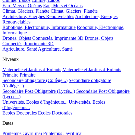
Chimie, Labos
Chimie, Labos
Eau, Mers et Océans
Eau, Mers et Océans
Climat, Glaciers, Planète
Climat, Glaciers, Planète
Architecture, Energies Renouvelables
Architecture, Energies
Renouvelables
Robotique, Electronique, Informatique
Robotique, Electronique,
Informatique
Drones, Objets Connectés, Imprimante 3D
Drones, Objets
Connectés, Imprimante 3D
Agriculture, Santé
Agriculture, Santé
Niveaux
Maternelle et Jardins d’Enfants
Maternelle et Jardins d’Enfants
Primaire
Primaire
Secondaire obligatoire (Collège...)
Secondaire obligatoire
(Collège...)
Secondaire Post-Obligatoire (Lycée...)
Secondaire Post-Obligatoire
(Lycée...)
Universités, Ecoles d’Ingénieurs...
Universités, Ecoles
d’Ingénieurs...
Ecoles Doctorales
Ecoles Doctorales
Dates
Printemps : avril-mai
Printemps : avril-mai