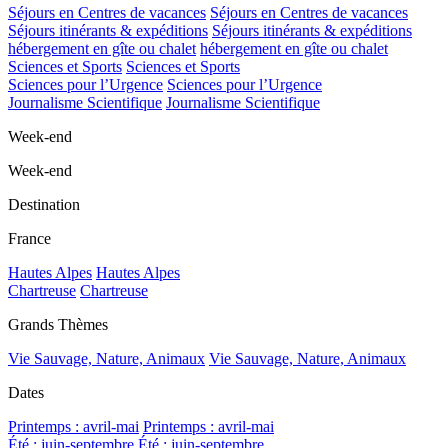
Séjours en Centres de vacances
Séjours en Centres de vacances
Séjours itinérants & expéditions
Séjours itinérants & expéditions
hébergement en gîte ou chalet
hébergement en gîte ou chalet
Sciences et Sports
Sciences et Sports
Sciences pour l’Urgence
Sciences pour l’Urgence
Journalisme Scientifique
Journalisme Scientifique
Week-end
Week-end
Destination
France
Hautes Alpes
Hautes Alpes
Chartreuse
Chartreuse
Grands Thèmes
Vie Sauvage, Nature, Animaux
Vie Sauvage, Nature, Animaux
Dates
Printemps : avril-mai
Printemps : avril-mai
Été : juin-septembre
Été : juin-septembre