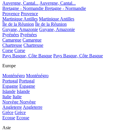
Auvergne, Cantal...
Auvergne, Cantal...
Bretagne - Normandie
Bretagne - Normandie
Provence
Provence
Martinique Antilles
Martinique Antilles
Île de la Réunion
Île de la Réunion
Guyane, Amazonie
Guyane, Amazonie
Pyrénées
Pyrénées
Camargue
Camargue
Chartreuse
Chartreuse
Corse
Corse
Pays Basque, Côte Basque
Pays Basque, Côte Basque
Europe
Monténégro
Monténégro
Portugal
Portugal
Espagne
Espagne
Islande
Islande
Italie
Italie
Norvège
Norvège
Angleterre
Angleterre
Grèce
Grèce
Ecosse
Ecosse
Asie