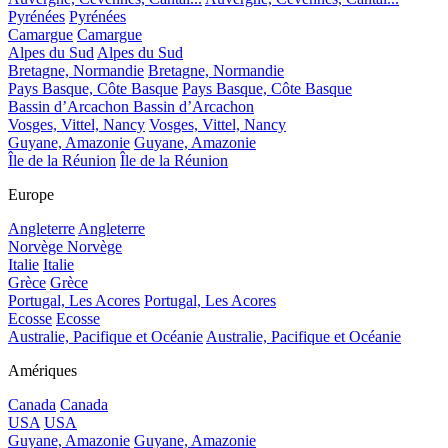
Pyrénées
Pyrénées
Camargue
Camargue
Alpes du Sud
Alpes du Sud
Bretagne, Normandie
Bretagne, Normandie
Pays Basque, Côte Basque
Pays Basque, Côte Basque
Bassin d’Arcachon
Bassin d’Arcachon
Vosges, Vittel, Nancy
Vosges, Vittel, Nancy
Guyane, Amazonie
Guyane, Amazonie
Île de la Réunion
Île de la Réunion
Europe
Angleterre
Angleterre
Norvège
Norvège
Italie
Italie
Grèce
Grèce
Portugal, Les Acores
Portugal, Les Acores
Ecosse
Ecosse
Australie, Pacifique et Océanie
Australie, Pacifique et Océanie
Amériques
Canada
Canada
USA
USA
Guyane, Amazonie
Guyane, Amazonie