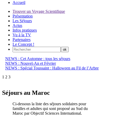
Accueil
Trouver un Voyage Scientifique
Présentation
Les Séjours
Actus
Infos pratiques
Vu à la TV
Partenaires
Le Concept !
NEWS : Cet Automne : tous les séjours
NEWS : Nouvel-An et Février
NEWS : Spécial Toussaint : Halloween au Fil de l’Arbre
1
2
3
Séjours au Maroc
Ci-dessous la liste des séjours solidaires pour
familles et adultes qui sont proposé au Sud du
Maroc par Objectif Sciences International.