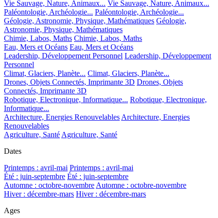
Vie Sauvage, Nature, Animaux...
Vie Sauvage, Nature, Animaux...
Paléontologie, Archéologie...
Paléontologie, Archéologie...
Géologie, Astronomie, Physique, Mathématiques
Géologie,
Astronomie, Physique, Mathématiques
Chimie, Labos, Maths
Chimie, Labos, Maths
Eau, Mers et Océans
Eau, Mers et Océans
Leadership, Développement Personnel
Leadership, Développement
Personnel
Climat, Glaciers, Planète...
Climat, Glaciers, Planète...
Drones, Objets Connectés, Imprimante 3D
Drones, Objets
Connectés, Imprimante 3D
Robotique, Electronique, Informatique...
Robotique, Electronique,
Informatique...
Architecture, Energies Renouvelables
Architecture, Energies
Renouvelables
Agriculture, Santé
Agriculture, Santé
Dates
Printemps : avril-mai
Printemps : avril-mai
Été : juin-septembre
Été : juin-septembre
Automne : octobre-novembre
Automne : octobre-novembre
Hiver : décembre-mars
Hiver : décembre-mars
Ages