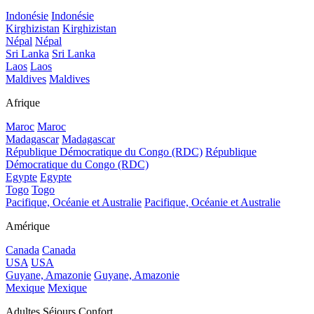
Indonésie
Indonésie
Kirghizistan
Kirghizistan
Népal
Népal
Sri Lanka
Sri Lanka
Laos
Laos
Maldives
Maldives
Afrique
Maroc
Maroc
Madagascar
Madagascar
République Démocratique du Congo (RDC)
République
Démocratique du Congo (RDC)
Egypte
Egypte
Togo
Togo
Pacifique, Océanie et Australie
Pacifique, Océanie et Australie
Amérique
Canada
Canada
USA
USA
Guyane, Amazonie
Guyane, Amazonie
Mexique
Mexique
Adultes Séjours Confort