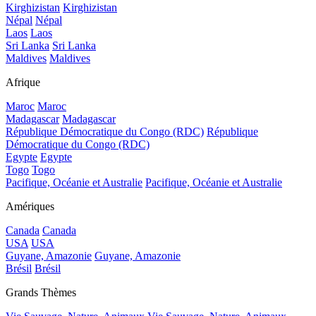
Kirghizistan
Kirghizistan
Népal
Népal
Laos
Laos
Sri Lanka
Sri Lanka
Maldives
Maldives
Afrique
Maroc
Maroc
Madagascar
Madagascar
République Démocratique du Congo (RDC)
République
Démocratique du Congo (RDC)
Egypte
Egypte
Togo
Togo
Pacifique, Océanie et Australie
Pacifique, Océanie et Australie
Amériques
Canada
Canada
USA
USA
Guyane, Amazonie
Guyane, Amazonie
Brésil
Brésil
Grands Thèmes