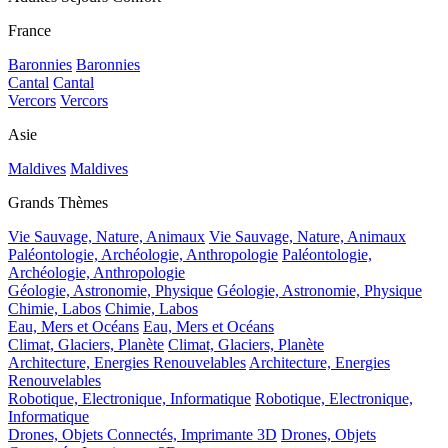
France
Baronnies
Baronnies
Cantal
Cantal
Vercors
Vercors
Asie
Maldives
Maldives
Grands Thèmes
Vie Sauvage, Nature, Animaux
Vie Sauvage, Nature, Animaux
Paléontologie, Archéologie, Anthropologie
Paléontologie,
Archéologie, Anthropologie
Géologie, Astronomie, Physique
Géologie, Astronomie, Physique
Chimie, Labos
Chimie, Labos
Eau, Mers et Océans
Eau, Mers et Océans
Climat, Glaciers, Planète
Climat, Glaciers, Planète
Architecture, Energies Renouvelables
Architecture, Energies
Renouvelables
Robotique, Electronique, Informatique
Robotique, Electronique,
Informatique
Drones, Objets Connectés, Imprimante 3D
Drones, Objets