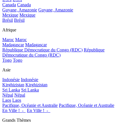
Canada
Canada
Guyane, Amazonie
Guyane, Amazonie
Mexique
Mexique
Brésil
Brésil
Afrique
Maroc
Maroc
Madagascar
Madagascar
République Démocratique du Congo (RDC)
République
Démocratique du Congo (RDC)
Togo
Togo
Asie
Indonésie
Indonésie
Kirghizistan
Kirghizistan
Sri Lanka
Sri Lanka
Népal
Népal
Laos
Laos
Pacifique, Océanie et Australie
Pacifique, Océanie et Australie
En Ville !_-_
En Ville !_-_
Grands Thèmes