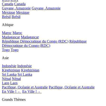
Canada
Canada
Guyane, Amazonie
Guyane, Amazonie
Mexique
Mexique
Brésil
Brésil
Afrique
Maroc
Maroc
Madagascar
Madagascar
République Démocratique du Congo (RDC)
République
Démocratique du Congo (RDC)
Togo
Togo
Asie
Indonésie
Indonésie
Kirghizistan
Kirghizistan
Sri Lanka
Sri Lanka
Népal
Népal
Laos
Laos
Pacifique, Océanie et Australie
Pacifique, Océanie et Australie
En Ville !_-_
En Ville !_-_
Grands Thèmes