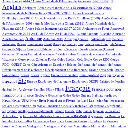
11/523
2/523
176/523
401/523
Ancien projet
Alpes (France)
AMA / Année Mondiale de l’Astronomie
Amazonie
Anglais
66/523
6/523
13/523
Angleterre
Année internationale de la Désertification (2006)
Année
4/523
internationale de la Planète Terre (2007-2008-2009)
Année internationale de
1/523
11/523
l’Héliophysique (2007)
Année internationale des Récifs Coralliens (2008)
Année Mondiale
2/523
14/523
de l’Astronomie (2009)
Année Mondiale de la Chimie (2011)
Année Mondiale de la
5/523
2/523
1/523
11/523
Physique (2005)
Année Polaire Internationale (2007-2008)
Architectes du Futur
Assertivité
11/523
6/523
1/523
1/523
1/523
Astronomie été 2024
Au Fil de l’Arbre
Au Fil de l’Eau
Auditif / auditifs
Australie
Autisme /
236/523
3/523
5/523
1/523
2/523
Automne
Autiste / Autistes
Automne 2016
Auvergne (France)
Baleines Açores
Baleines
1/523
49/523
1/523
9/523
33/523
Tadoussac
Basque
Biodiversita
Brésil
Bretagne (France)
Camps de Séjour / Camp de Séjour /
1/523
4/523
4/523
2/523
1/523
Camps de Séjours
Camps FBI Printemps
Camps Sciences
Canada
Cévennes (France)
1/523
2/523
3/523
Cévennes (France)
Colonie de vacances / Valais / Suisse
Colonies de vacances
Colonies de
1/523
1/523
1/523
2/523
Vacances et Coronavirus
Colonies Futées
Colos Ecolos / Colo Ecolo
Congo RDC
Congo
1/523
11/523
1/523
1/523
1/523
RDC - OUEST
Corse
Côte Atlantique
Dauphin / Baleine
Déficient / déficience / déficients
1/523
1/523
11/523
Développement de la recherche
Développement de la Recherche
Drôme provençale
Drones
1/523
1/523
1/523
9/523
1/523
26/523
14/523
127/523
Connection !
Ecosse
Ecosse
Egypte
En cours de création
Ennui profond
Espagne
Espagne
383/523
10/523
51/523
78/523
3/523
Eté
Espagnol
Europe
Expédition de l’automne
Expéditions DROPS
Falaises de Fossiles
3/523
31/523
523/523
197/523
Français
Français pour non
du Sud de l’Angleterre
Familles
Félin / Félidés
161/523
21/523
1/523
1/523
1/523
1/523
2/523
1/523
francophone
France
Géologie
Géosyst’m
Grêce
Grêce
Guyane
Habitats nordiques
1/523
99/523
15/523
5/523
1/523
1/523
Hawaï
Hawaï (USA)
Hiver
Hiver Nouvel-An et Février
Ice Land Lab
Indonésie
Intégration
scolaire / intégration / intégrative / inclusion / inclusif / inclusive / ségrégation / ségrégatif /
1/523
6/523
5/523
2/523
26/523
4/523
2/523
ségrégative
intelligence exceptionnelle
Islande
Islande
Italie
Italien
Japonais
Jeunesse en
5/523
32/523
5/523
4/523
Action Europe
Journée Mondiale des Zones Humides RAMSAR
Kyrgyzstan
La Réunion
La
1/523
1/523
1/523
3/523
63/523
1/523
Réunion Océan Indien
La Rochelle
Laos
Laos
Lausanne (Suisse)
Londres (Angleterre)
7/523
7/523
2/523
1/523
4/523
11/523
1/523
Lorraine (France)
Madagascar
Madagascar
Maldives
Mammifères Marins
Maroc
Martinique