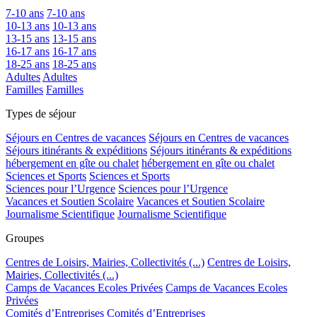
7-10 ans
7-10 ans
10-13 ans
10-13 ans
13-15 ans
13-15 ans
16-17 ans
16-17 ans
18-25 ans
18-25 ans
Adultes
Adultes
Familles
Familles
Types de séjour
Séjours en Centres de vacances
Séjours en Centres de vacances
Séjours itinérants & expéditions
Séjours itinérants & expéditions
hébergement en gîte ou chalet
hébergement en gîte ou chalet
Sciences et Sports
Sciences et Sports
Sciences pour l’Urgence
Sciences pour l’Urgence
Vacances et Soutien Scolaire
Vacances et Soutien Scolaire
Journalisme Scientifique
Journalisme Scientifique
Groupes
Centres de Loisirs, Mairies, Collectivités (...)
Centres de Loisirs,
Mairies, Collectivités (...)
Camps de Vacances Ecoles Privées
Camps de Vacances Ecoles
Privées
Comités d’Entreprises
Comités d’Entreprises