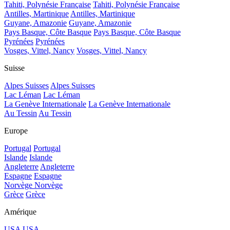
Tahiti, Polynésie Française
Tahiti, Polynésie Française
Antilles, Martinique
Antilles, Martinique
Guyane, Amazonie
Guyane, Amazonie
Pays Basque, Côte Basque
Pays Basque, Côte Basque
Pyrénées
Pyrénées
Vosges, Vittel, Nancy
Vosges, Vittel, Nancy
Suisse
Alpes Suisses
Alpes Suisses
Lac Léman
Lac Léman
La Genève Internationale
La Genève Internationale
Au Tessin
Au Tessin
Europe
Portugal
Portugal
Islande
Islande
Angleterre
Angleterre
Espagne
Espagne
Norvège
Norvège
Grèce
Grèce
Amérique
USA
USA