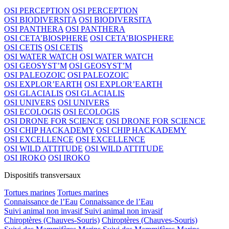
OSI PERCEPTION
OSI PERCEPTION
OSI BIODIVERSITA
OSI BIODIVERSITA
OSI PANTHERA
OSI PANTHERA
OSI CETA’BIOSPHERE
OSI CETA’BIOSPHERE
OSI CETIS
OSI CETIS
OSI WATER WATCH
OSI WATER WATCH
OSI GEOSYST’M
OSI GEOSYST’M
OSI PALEOZOIC
OSI PALEOZOIC
OSI EXPLOR’EARTH
OSI EXPLOR’EARTH
OSI GLACIALIS
OSI GLACIALIS
OSI UNIVERS
OSI UNIVERS
OSI ECOLOGIS
OSI ECOLOGIS
OSI DRONE FOR SCIENCE
OSI DRONE FOR SCIENCE
OSI CHIP HACKADEMY
OSI CHIP HACKADEMY
OSI EXCELLENCE
OSI EXCELLENCE
OSI WILD ATTITUDE
OSI WILD ATTITUDE
OSI IROKO
OSI IROKO
Dispositifs transversaux
Tortues marines
Tortues marines
Connaissance de l’Eau
Connaissance de l’Eau
Suivi animal non invasif
Suivi animal non invasif
Chiroptères (Chauves-Souris)
Chiroptères (Chauves-Souris)