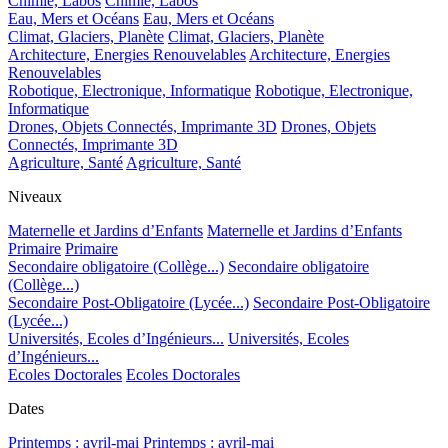
Chimie, Labos
Chimie, Labos
Eau, Mers et Océans
Eau, Mers et Océans
Climat, Glaciers, Planète
Climat, Glaciers, Planète
Architecture, Energies Renouvelables
Architecture, Energies
Renouvelables
Robotique, Electronique, Informatique
Robotique, Electronique,
Informatique
Drones, Objets Connectés, Imprimante 3D
Drones, Objets
Connectés, Imprimante 3D
Agriculture, Santé
Agriculture, Santé
Niveaux
Maternelle et Jardins d’Enfants
Maternelle et Jardins d’Enfants
Primaire
Primaire
Secondaire obligatoire (Collège...)
Secondaire obligatoire
(Collège...)
Secondaire Post-Obligatoire (Lycée...)
Secondaire Post-Obligatoire
(Lycée...)
Universités, Ecoles d’Ingénieurs...
Universités, Ecoles
d’Ingénieurs...
Ecoles Doctorales
Ecoles Doctorales
Dates
Printemps : avril-mai
Printemps : avril-mai