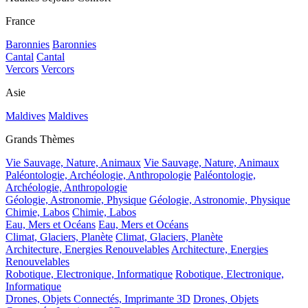
France
Baronnies
Baronnies
Cantal
Cantal
Vercors
Vercors
Asie
Maldives
Maldives
Grands Thèmes
Vie Sauvage, Nature, Animaux
Vie Sauvage, Nature, Animaux
Paléontologie, Archéologie, Anthropologie
Paléontologie,
Archéologie, Anthropologie
Géologie, Astronomie, Physique
Géologie, Astronomie, Physique
Chimie, Labos
Chimie, Labos
Eau, Mers et Océans
Eau, Mers et Océans
Climat, Glaciers, Planète
Climat, Glaciers, Planète
Architecture, Energies Renouvelables
Architecture, Energies
Renouvelables
Robotique, Electronique, Informatique
Robotique, Electronique,
Informatique
Drones, Objets Connectés, Imprimante 3D
Drones, Objets