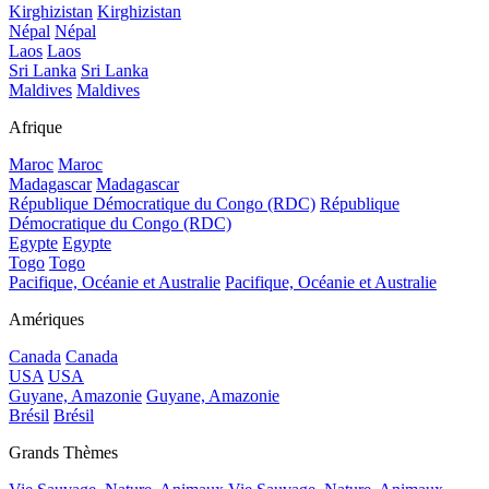
Kirghizistan
Kirghizistan
Népal
Népal
Laos
Laos
Sri Lanka
Sri Lanka
Maldives
Maldives
Afrique
Maroc
Maroc
Madagascar
Madagascar
République Démocratique du Congo (RDC)
République
Démocratique du Congo (RDC)
Egypte
Egypte
Togo
Togo
Pacifique, Océanie et Australie
Pacifique, Océanie et Australie
Amériques
Canada
Canada
USA
USA
Guyane, Amazonie
Guyane, Amazonie
Brésil
Brésil
Grands Thèmes