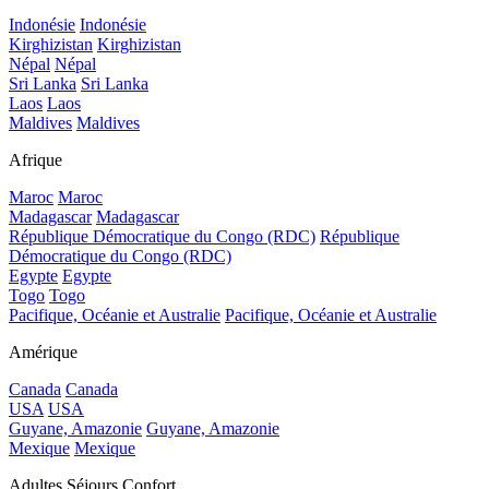
Indonésie
Indonésie
Kirghizistan
Kirghizistan
Népal
Népal
Sri Lanka
Sri Lanka
Laos
Laos
Maldives
Maldives
Afrique
Maroc
Maroc
Madagascar
Madagascar
République Démocratique du Congo (RDC)
République
Démocratique du Congo (RDC)
Egypte
Egypte
Togo
Togo
Pacifique, Océanie et Australie
Pacifique, Océanie et Australie
Amérique
Canada
Canada
USA
USA
Guyane, Amazonie
Guyane, Amazonie
Mexique
Mexique
Adultes Séjours Confort