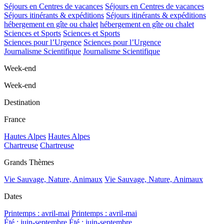
Séjours en Centres de vacances
Séjours en Centres de vacances
Séjours itinérants & expéditions
Séjours itinérants & expéditions
hébergement en gîte ou chalet
hébergement en gîte ou chalet
Sciences et Sports
Sciences et Sports
Sciences pour l’Urgence
Sciences pour l’Urgence
Journalisme Scientifique
Journalisme Scientifique
Week-end
Week-end
Destination
France
Hautes Alpes
Hautes Alpes
Chartreuse
Chartreuse
Grands Thèmes
Vie Sauvage, Nature, Animaux
Vie Sauvage, Nature, Animaux
Dates
Printemps : avril-mai
Printemps : avril-mai
Été : juin-septembre
Été : juin-septembre