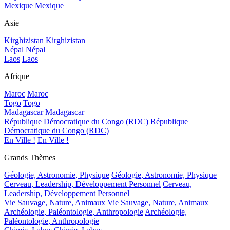
Mexique
Mexique
Asie
Kirghizistan
Kirghizistan
Népal
Népal
Laos
Laos
Afrique
Maroc
Maroc
Togo
Togo
Madagascar
Madagascar
République Démocratique du Congo (RDC)
République
Démocratique du Congo (RDC)
En Ville !
En Ville !
Grands Thèmes
Géologie, Astronomie, Physique
Géologie, Astronomie, Physique
Cerveau, Leadership, Développement Personnel
Cerveau,
Leadership, Développement Personnel
Vie Sauvage, Nature, Animaux
Vie Sauvage, Nature, Animaux
Archéologie, Paléontologie, Anthropologie
Archéologie,
Paléontologie, Anthropologie