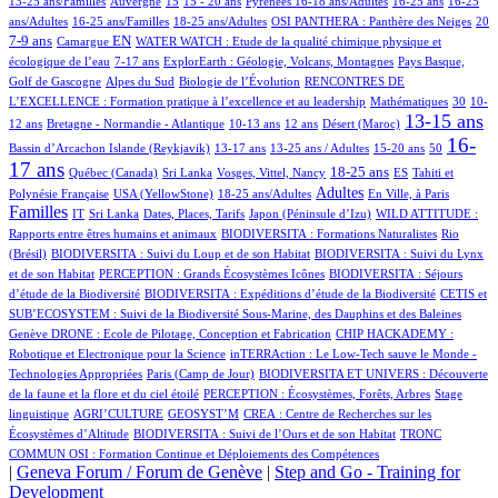
13-25 ans/Familles
Auvergne
15
15 - 20 ans
Pyrénées
16-18 ans/Adultes
16-25 ans
16-25
2/523
7/523
35/523
47/523
124/523
ans/Adultes
16-25 ans/Familles
18-25 ans/Adultes
OSI PANTHERA : Panthère des Neiges
20
2/523
118/523
8/523
7-9 ans
EN
Camargue
WATER WATCH : Etude de la qualité chimique physique et
11/523
15/523
16/523
écologique de l’eau
7-17 ans
ExplorEarth : Géologie, Volcans, Montagnes
Pays Basque,
11/523
3/523
85/523
Golf de Gascogne
Alpes du Sud
Biologie de l’Évolution
RENCONTRES DE
2/523
7/523
67/523
L’EXCELLENCE : Formation pratique à l’excellence et au leadership
Mathématiques
30
10-
30/523
106/523
40/523
3/523
307/523
1/523
13-15 ans
12 ans
Bretagne - Normandie - Atlantique
10-13 ans
12 ans
Désert (Maroc)
9/523
20/523
14/523
8/523
2/523
361/523
16-
Bassin d’Arcachon
Islande (Reykjavik)
13-17 ans
13-25 ans / Adultes
15-20 ans
50
17 ans
22/523
2/523
5/523
138/523
41/523
14/523
18-25 ans
Québec (Canada)
Sri Lanka
Vosges, Vittel, Nancy
ES
Tahiti et
5/523
86/523
194/523
1/523
246/523
Adultes
Polynésie Française
USA (YellowStone)
18-25 ans/Adultes
En Ville, à Paris
Familles
6/523
2/523
5/523
4/523
14/523
IT
Sri Lanka
Dates, Places, Tarifs
Japon (Péninsule d’Izu)
WILD ATTITUDE :
16/523
3/523
Rapports entre êtres humains et animaux
BIODIVERSITA : Formations Naturalistes
Rio
4/523
6/523
(Brésil)
BIODIVERSITA : Suivi du Loup et de son Habitat
BIODIVERSITA : Suivi du Lynx
1/523
10/523
et de son Habitat
PERCEPTION : Grands Écosystèmes Icônes
BIODIVERSITA : Séjours
4/523
35/523
d’étude de la Biodiversité
BIODIVERSITA : Expéditions d’étude de la Biodiversité
CETIS et
15/523
SUB’ECOSYSTEM : Suivi de la Biodiversité Sous-Marine, des Dauphins et des Baleines
7/523
5/523
Genève
DRONE : Ecole de Pilotage, Conception et Fabrication
CHIP HACKADEMY :
2/523
Robotique et Electronique pour la Science
inTERRAction : Le Low-Tech sauve le Monde -
5/523
2/523
Technologies Appropriées
Paris (Camp de Jour)
BIODIVERSITA ET UNIVERS : Découverte
24/523
2/523
de la faune et la flore et du ciel étoilé
PERCEPTION : Écosystèmes, Forêts, Arbres
Stage
1/523
2/523
1/523
linguistique
AGRI’CULTURE
GEOSYST’M
CREA : Centre de Recherches sur les
1/523
2/523
Écosystèmes d’Altitude
BIODIVERSITA : Suivi de l’Ours et de son Habitat
TRONC
COMMUN OSI : Formation Continue et Déploiements des Compétences
|
Geneva Forum / Forum de Genève
|
Step and Go - Training for
Development