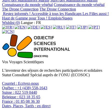
Suivi des Mammifères Marins
Suivi des Mammifères Marins
Connaissance du monde végétal
Connaissance du monde végétal
The Drone Connection
The Drone Connection
Restez informés !
Accessible à tous les Handicaps
Les Filles aussi !
Haut de Gamme pour Tous !
Emplois/Stages
Wishlist (
0
)
Langue : FR
Vos Voyages Scientifiques
L’inventeur des séjours de recherches participatives et solidaires
Statut Consultatif Spécial auprès de l’ONU (ECOSOC)
Courriel :
Ecrivez-nous
Québec :
+1 (438) 558-1643
Suisse :
022 519 0440
Belgique :
023 18 35 65
France :
01 85 08 36 30
Dates, Places, Tarifs :
en direct