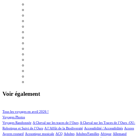
Voir également
31/523
69/523
Tous les voyages en avril 2026 !
56/523
Voyages Photos
4/523
4/523
Voyages Randonnée
A Cheval sur les traces de l’Ours
A Cheval sur les Traces de l’Ours -OU-
2/523
1/523
2/523
1/523
Robotique et Suivi de l’Ours
A l’Affût de la Biodiversité
Accessibilité / Accessibilités
Acores
1/523
31/523
18/523
13/523
2/523
20/523
16/523
Açores routard
Acoustique musicale
ACQ
Adultes
Adultes/Familles
Afrique
Allemand