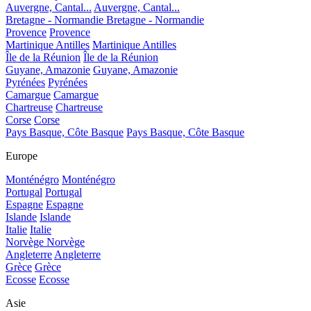
Auvergne, Cantal...
Auvergne, Cantal...
Bretagne - Normandie
Bretagne - Normandie
Provence
Provence
Martinique Antilles
Martinique Antilles
Île de la Réunion
Île de la Réunion
Guyane, Amazonie
Guyane, Amazonie
Pyrénées
Pyrénées
Camargue
Camargue
Chartreuse
Chartreuse
Corse
Corse
Pays Basque, Côte Basque
Pays Basque, Côte Basque
Europe
Monténégro
Monténégro
Portugal
Portugal
Espagne
Espagne
Islande
Islande
Italie
Italie
Norvège
Norvège
Angleterre
Angleterre
Grèce
Grèce
Ecosse
Ecosse
Asie