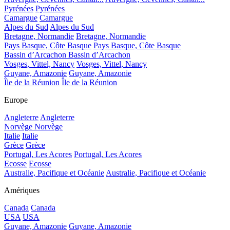
Pyrénées
Pyrénées
Camargue
Camargue
Alpes du Sud
Alpes du Sud
Bretagne, Normandie
Bretagne, Normandie
Pays Basque, Côte Basque
Pays Basque, Côte Basque
Bassin d’Arcachon
Bassin d’Arcachon
Vosges, Vittel, Nancy
Vosges, Vittel, Nancy
Guyane, Amazonie
Guyane, Amazonie
Île de la Réunion
Île de la Réunion
Europe
Angleterre
Angleterre
Norvège
Norvège
Italie
Italie
Grèce
Grèce
Portugal, Les Acores
Portugal, Les Acores
Ecosse
Ecosse
Australie, Pacifique et Océanie
Australie, Pacifique et Océanie
Amériques
Canada
Canada
USA
USA
Guyane, Amazonie
Guyane, Amazonie