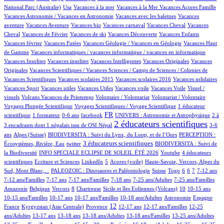
6/523
1/523
1/523
1/523
11/523
National Parc (Australie)
Usa
Vacances à la mer
Vacances à la Mer
Vacances Açores Famille
1/523
1/523
Vacances Astronomie / Vacances en Astronomie
Vacances avec les baleines
Vacances
3/523
1/523
1/523
38/523
1/523
aventure
Vacances Aventure
Vacances bio
Vacances carnaval
Vacances Cheval
Vacances
14/523
1/523
1/523
10/523
1/523
Cheval
Vacances de Février
Vacances de ski
Vacances Découverte
Vacances Enfants
2/523
7/523
1/523
Vacances février
Vacances Futées
Vacances Géologie / Vacances en Géologie
Vacances Haut
1/523
1/523
de Gamme
Vacances informatiques / vacances informatique / vacances en informatique
1/523
1/523
2/523
1/523
Vacances Insolites
Vacances insolites
Vacances Intelligentes
Vacances Originales
Vacances
3/523
Originales
Vacances Scientifiques / Vacances Sciences / Camps de Sciences / Colonies de
1/523
1/523
1/523
1/523
Vacances Scientifiques
Vacances scolaires 2015
Vacances scolaires 2016
Vacances solidaires
1/523
1/523
1/523
1/523
1/523
Vacances Sport
Vacances utiles
Vacances Utiles
Vacances voile
Vacances Voile
Visuel /
3/523
1/523
1/523
31/523
visuels
Volcans Vacances de Printemps
Volontaire / Volontariat
Volontariat / Volontaire
3/523
61/523
Voyages Plongée Scientifique
Voyages Scientifiques / Voyage Scientifique
1 éducateur
4/523
2/523
9/523
192/523
14/523
3/523
FR
scientifique
1 formateur
0-6 ans
facebook
UNIVERS : Astronomie et Astrophysique
2 à
326/523
9/523
2 éducateurs scientifiques
3 encadrants dont 1 népalais issu de OSI Népal
3-6
56/523
25/523
7/523
ans
Alpes (Suisse)
BIODIVERSITA : Suivi du Lynx, du Loup, et de l’Ours
PERCEPTION :
1/523
136/523
36/523
3 éducateurs scientifiques
Écosystèmes, Rivière, Eau
twitter
BIODIVERSITA : Suivi de
40/523
1/523
25/523
la Biodiversité
INFO SPECIALE ECLIPSE DE SOLEIL ÉTÉ 2026
Youtube
4 éducateurs
1/523
1/523
16/523
3/523
10/523
scientifiques
Ecriture et Sciences
LinkedIn
5
Acores (voile)
Haute-Savoie, Vercors, Alpes du
34/523
2/523
4/523
1/523
13/523
33/523
8/523
30/523
Sud, Mont Blanc,...
PALEOZOIC : Dinosaures et Paléontologie
Suisse
Togo
6
6
7
7-12 ans
2/523
26/523
18/523
1/523
6/523
1/523
7-12 ans/Familles
7-17 ans
7-17 ans/Familles
7-18 ans
7-25 ans/Adultes
7-25 ans/Familles
1/523
1/523
37/523
1/523
4/523
49/523
2/523
2/523
Amazonie
Belgique
Vercors
8
Chartreuse
Sicile et îles Eoliennes (Volcans)
10
10-15 ans
4/523
8/523
4/523
43/523
40/523
6/523
10-15 ans/Familles
10-17 ans
10-17 ans/Familles
10-18 ans/Adultes
Astronomie
Espagne
39/523
104/523
228/523
16/523
2/523
1/523
12
France
Kyrgyzstan (Asie Centrale)
Provence
12-17 ans
12-17 ans/Familles
12-25
79/523
7/523
16/523
6/523
1/523
2/523
ans/Adultes
13-17 ans
13-18 ans
13-18 ans/Adultes
13-18 ans/Familles
13-25 ans/Adultes
2/523
105/523
20/523
32/523
42/523
3/523
2/523