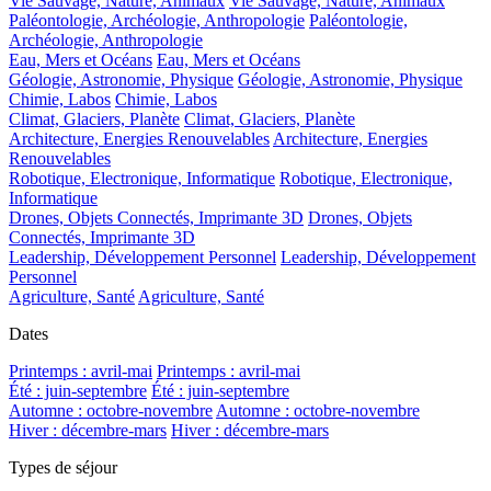
Vie Sauvage, Nature, Animaux
Vie Sauvage, Nature, Animaux
Paléontologie, Archéologie, Anthropologie
Paléontologie,
Archéologie, Anthropologie
Eau, Mers et Océans
Eau, Mers et Océans
Géologie, Astronomie, Physique
Géologie, Astronomie, Physique
Chimie, Labos
Chimie, Labos
Climat, Glaciers, Planète
Climat, Glaciers, Planète
Architecture, Energies Renouvelables
Architecture, Energies
Renouvelables
Robotique, Electronique, Informatique
Robotique, Electronique,
Informatique
Drones, Objets Connectés, Imprimante 3D
Drones, Objets
Connectés, Imprimante 3D
Leadership, Développement Personnel
Leadership, Développement
Personnel
Agriculture, Santé
Agriculture, Santé
Dates
Printemps : avril-mai
Printemps : avril-mai
Été : juin-septembre
Été : juin-septembre
Automne : octobre-novembre
Automne : octobre-novembre
Hiver : décembre-mars
Hiver : décembre-mars
Types de séjour