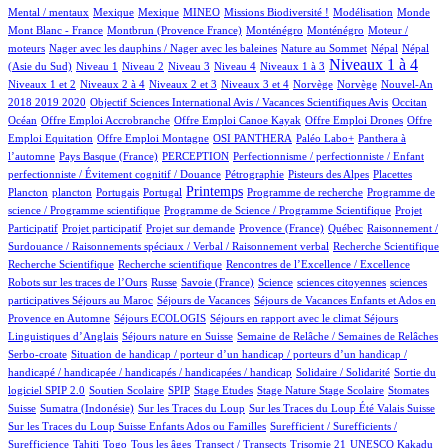
1/523
1/523
14/523
21/523
1/523
3/523
1/523
Mental / mentaux
Mexique
Mexique
MINEO
Missions Biodiversité !
Modélisation
Monde
5/523
4/523
4/523
1/523
Mont Blanc - France
Montbrun (Provence France)
Monténégro
Monténégro
Moteur /
1/523
2/523
6/523
6/523
moteurs
Nager avec les dauphins / Nager avec les baleines
Nature au Sommet
Népal
Népal
7/523
11/523
7/523
44/523
41/523
238/523
7/523
Niveaux 1 à 4
(Asie du Sud)
Niveau 1
Niveau 2
Niveau 3
Niveau 4
Niveaux 1 à 3
38/523
5/523
106/523
2/523
2/523
12/523
Niveaux 1 et 2
Niveaux 2 à 4
Niveaux 2 et 3
Niveaux 3 et 4
Norvège
Norvège
Nouvel-An
1/523
6/523
64/523
2018 2019 2020
Objectif Sciences International Avis / Vacances Scientifiques Avis
Occitan
1/523
1/523
1/523
1/523
Océan
Offre Emploi Accrobranche
Offre Emploi Canoe Kayak
Offre Emploi Drones
Offre
1/523
35/523
34/523
34/523
Emploi Equitation
Offre Emploi Montagne
OSI PANTHERA
Paléo Labo+
Panthera à
3/523
24/523
1/523
l’automne
Pays Basque (France)
PERCEPTION
Perfectionnisme / perfectionniste / Enfant
2/523
6/523
3/523
1/523
perfectionniste / Évitement cognitif / Douance
Pétrographie
Pisteurs des Alpes
Placettes
1/523
8/523
1/523
233/523
1/523
1/523
Printemps
Plancton
plancton
Portugais
Portugal
Programme de recherche
Programme de
2/523
1/523
science / Programme scientifique
Programme de Science / Programme Scientifique
Projet
1/523
13/523
30/523
3/523
1/523
Participatif
Projet participatif
Projet sur demande
Provence (France)
Québec
Raisonnement /
1/523
1/523
Surdouance / Raisonnements spéciaux / Verbal / Raisonnement verbal
Recherche Scientifique
1/523
1/523
3/523
Recherche Scientifique
Recherche scientifique
Rencontres de l’Excellence / Excellence
32/523
2/523
3/523
1/523
1/523
Robots sur les traces de l’Ours
Russe
Savoie (France)
Science
sciences citoyennes
sciences
1/523
31/523
20/523
participatives
Séjours au Maroc
Séjours de Vacances
Séjours de Vacances Enfants et Ados en
3/523
11/523
70/523
Provence en Automne
Séjours ECOLOGIS
Séjours en rapport avec le climat
Séjours
7/523
31/523
4/523
Linguistiques d’Anglais
Séjours nature en Suisse
Semaine de Relâche / Semaines de Relâches
1/523
Serbo-croate
Situation de handicap / porteur d’un handicap / porteurs d’un handicap /
2/523
3/523
handicapé / handicapée / handicapés / handicapées / handicap
Solidaire / Solidarité
Sortie du
22/523
3/523
1/523
1/523
3/523
1/523
78/523
logiciel SPIP 2.0
Soutien Scolaire
SPIP
Stage Etudes
Stage Nature
Stage Scolaire
Stomates
9/523
2/523
4/523
3/523
Suisse
Sumatra (Indonésie)
Sur les Traces du Loup
Sur les Traces du Loup Été Valais Suisse
1/523
Sur les Traces du Loup Suisse Enfants Ados ou Familles
Surefficient / Surefficients /
9/523
6/523
10/523
31/523
1/523
1/523
Surefficience
Tahiti
Togo
Tous les âges
Transect / Transects
Trisomie 21
UNESCO Kakadu