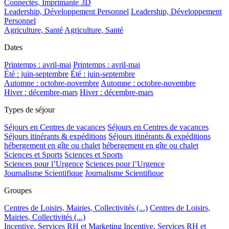
Connectés, Imprimante 3D
Leadership, Développement Personnel
Leadership, Développement
Personnel
Agriculture, Santé
Agriculture, Santé
Dates
Printemps : avril-mai
Printemps : avril-mai
Été : juin-septembre
Été : juin-septembre
Automne : octobre-novembre
Automne : octobre-novembre
Hiver : décembre-mars
Hiver : décembre-mars
Types de séjour
Séjours en Centres de vacances
Séjours en Centres de vacances
Séjours itinérants & expéditions
Séjours itinérants & expéditions
hébergement en gîte ou chalet
hébergement en gîte ou chalet
Sciences et Sports
Sciences et Sports
Sciences pour l’Urgence
Sciences pour l’Urgence
Journalisme Scientifique
Journalisme Scientifique
Groupes
Centres de Loisirs, Mairies, Collectivités (...)
Centres de Loisirs,
Mairies, Collectivités (...)
Incentive, Services RH et Marketing
Incentive, Services RH et