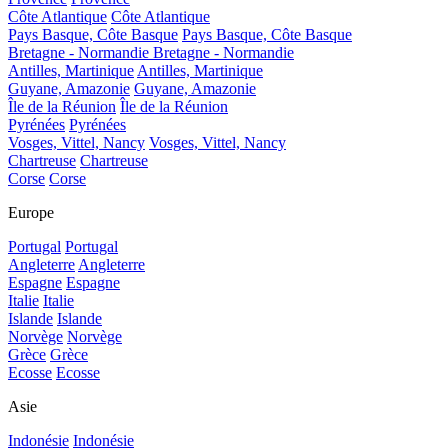
Côte Atlantique
Côte Atlantique
Pays Basque, Côte Basque
Pays Basque, Côte Basque
Bretagne - Normandie
Bretagne - Normandie
Antilles, Martinique
Antilles, Martinique
Guyane, Amazonie
Guyane, Amazonie
Île de la Réunion
Île de la Réunion
Pyrénées
Pyrénées
Vosges, Vittel, Nancy
Vosges, Vittel, Nancy
Chartreuse
Chartreuse
Corse
Corse
Europe
Portugal
Portugal
Angleterre
Angleterre
Espagne
Espagne
Italie
Italie
Islande
Islande
Norvège
Norvège
Grèce
Grèce
Ecosse
Ecosse
Asie
Indonésie
Indonésie