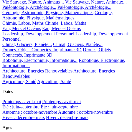
Vie Sauvage, Nature, Animaux...
Vie Sauvage, Nature, Animaux...
Paléontologie, Archéologie...
Paléontologie, Archéologie...
Géologie, Astronomie, Physique, Mathématiques
Géologie,
Astronomie, Physique, Mathématiques
Chimie, Labos, Maths
Chimie, Labos, Maths
Eau, Mers et Océans
Eau, Mers et Océans
Leadership, Développement Personnel
Leadership, Développement
Personnel
Climat, Glaciers, Planète...
Climat, Glaciers, Planète...
Drones, Objets Connectés, Imprimante 3D
Drones, Objets
Connectés, Imprimante 3D
Robotique, Electronique, Informatique...
Robotique, Electronique,
Informatique...
Architecture, Energies Renouvelables
Architecture, Energies
Renouvelables
Agriculture, Santé
Agriculture, Santé
Dates
Printemps : avril-mai
Printemps : avril-mai
Été : juin-septembre
Été : juin-septembre
Automne : octobre-novembre
Automne : octobre-novembre
Hiver : décembre-mars
Hiver : décembre-mars
Ages