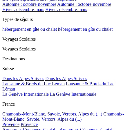
Automne : octobre-novembre
Automne : octobre-novembre
Hiver : décembre-mars
Hiver : décembre-mars
Types de séjours
hébergement en gîte ou chalet
hébergement en gîte ou chalet
Voyages Scolaires
Voyages Scolaires
Destinations
Suisse
Dans les Alpes Suisses
Dans les Alpes Suisses
Lausanne & Bords du Lac Léman
Lausanne & Bords du Lac
Léman
La Genève Internationale
La Genève Internationale
France
Chamonix-Mont-Blanc, Savoie, Vercors, Alpes du (...)
Chamonix-
Mont-Blanc, Savoie, Vercors, Alpes du (...)
Provence
Provence
Auvergne, Cévennes, Cantal...
Auvergne, Cévennes, Cantal...