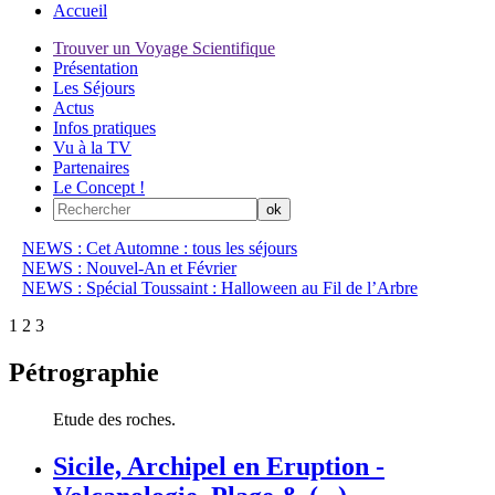
Accueil
Trouver un Voyage Scientifique
Présentation
Les Séjours
Actus
Infos pratiques
Vu à la TV
Partenaires
Le Concept !
NEWS : Cet Automne : tous les séjours
NEWS : Nouvel-An et Février
NEWS : Spécial Toussaint : Halloween au Fil de l’Arbre
1
2
3
Pétrographie
Etude des roches.
Sicile, Archipel en Eruption -