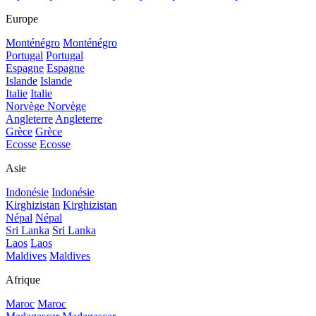
Europe
Monténégro
Monténégro
Portugal
Portugal
Espagne
Espagne
Islande
Islande
Italie
Italie
Norvège
Norvège
Angleterre
Angleterre
Grèce
Grèce
Ecosse
Ecosse
Asie
Indonésie
Indonésie
Kirghizistan
Kirghizistan
Népal
Népal
Sri Lanka
Sri Lanka
Laos
Laos
Maldives
Maldives
Afrique
Maroc
Maroc