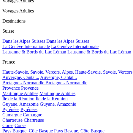
Voyages Adultes
Voyages Adultes
Destinations
Suisse
Dans les Alpes Suisses
Dans les Alpes Suisses
La Genève Internationale
La Genève Internationale
Lausanne & Bords du Lac Léman
Lausanne & Bords du Lac Léman
France
Haute-Savoie, Savoie, Vercors, Alpes,
Haute-Savoie, Savoie, Vercors
Auvergne, Cantal...
Auvergne, Cantal...
Bretagne - Normandie
Bretagne - Normandie
Provence
Provence
Martinique Antilles
Martinique Antilles
Île de la Réunion
Île de la Réunion
Guyane, Amazonie
Guyane, Amazonie
Pyrénées
Pyrénées
Camargue
Camargue
Chartreuse
Chartreuse
Corse
Corse
Pays Basque, Côte Basque
Pays Basque, Côte Basque