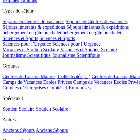
Familles
Familles
Types de séjour
Séjours en Centres de vacances
Séjours en Centres de vacances
Séjours itinérants & expéditions
Séjours itinérants & expéditions
hébergement en gîte ou chalet
hébergement en gîte ou chalet
Sciences et Sports
Sciences et Sports
Sciences pour l’Urgence
Sciences pour l’Urgence
Vacances et Soutien Scolaire
Vacances et Soutien Scolaire
Journalisme Scientifique
Journalisme Scientifique
Groupes
Centres de Loisirs, Mairies, Collectivités (...)
Centres de Loisirs, Mairie
Camps de Vacances Ecoles Privées
Camps de Vacances Ecoles Privé
Comités d’Entreprises
Comités d’Entreprises
Spéciaux !
Soutien Scolaire
Soutien Scolaire
Autres...
Anciens Séjours
Anciens Séjours