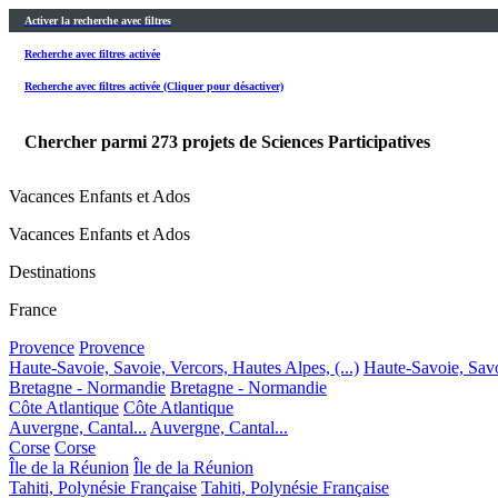
Activer la recherche avec filtres
Recherche avec filtres activée
Recherche avec filtres activée (Cliquer pour désactiver)
Chercher parmi
273
projets de Sciences Participatives
Vacances Enfants et Ados
Vacances Enfants et Ados
Destinations
France
Provence
Provence
Haute-Savoie, Savoie, Vercors, Hautes Alpes, (...)
Haute-Savoie, Savoi
Bretagne - Normandie
Bretagne - Normandie
Côte Atlantique
Côte Atlantique
Auvergne, Cantal...
Auvergne, Cantal...
Corse
Corse
Île de la Réunion
Île de la Réunion
Tahiti, Polynésie Française
Tahiti, Polynésie Française