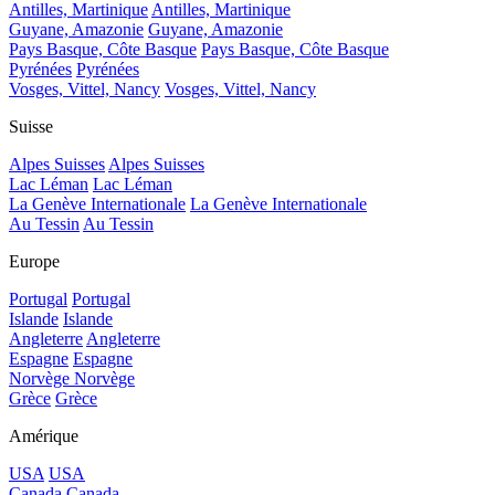
Antilles, Martinique
Antilles, Martinique
Guyane, Amazonie
Guyane, Amazonie
Pays Basque, Côte Basque
Pays Basque, Côte Basque
Pyrénées
Pyrénées
Vosges, Vittel, Nancy
Vosges, Vittel, Nancy
Suisse
Alpes Suisses
Alpes Suisses
Lac Léman
Lac Léman
La Genève Internationale
La Genève Internationale
Au Tessin
Au Tessin
Europe
Portugal
Portugal
Islande
Islande
Angleterre
Angleterre
Espagne
Espagne
Norvège
Norvège
Grèce
Grèce
Amérique
USA
USA
Canada
Canada