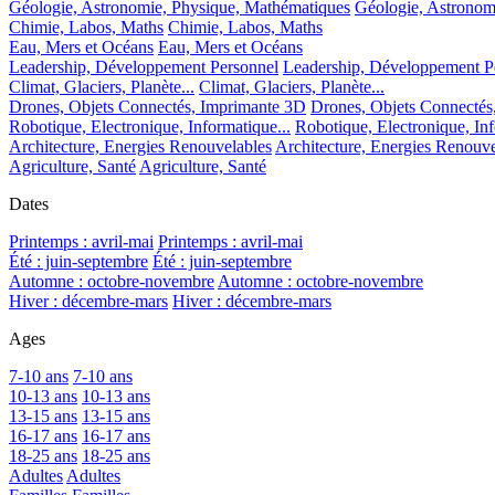
Géologie, Astronomie, Physique, Mathématiques
Géologie, Astronom
Chimie, Labos, Maths
Chimie, Labos, Maths
Eau, Mers et Océans
Eau, Mers et Océans
Leadership, Développement Personnel
Leadership, Développement P
Climat, Glaciers, Planète...
Climat, Glaciers, Planète...
Drones, Objets Connectés, Imprimante 3D
Drones, Objets Connectés
Robotique, Electronique, Informatique...
Robotique, Electronique, Inf
Architecture, Energies Renouvelables
Architecture, Energies Renouve
Agriculture, Santé
Agriculture, Santé
Dates
Printemps : avril-mai
Printemps : avril-mai
Été : juin-septembre
Été : juin-septembre
Automne : octobre-novembre
Automne : octobre-novembre
Hiver : décembre-mars
Hiver : décembre-mars
Ages
7-10 ans
7-10 ans
10-13 ans
10-13 ans
13-15 ans
13-15 ans
16-17 ans
16-17 ans
18-25 ans
18-25 ans
Adultes
Adultes