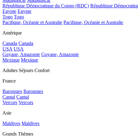
Madagascar
Madagascar
République Démocratique du Congo (RDC)
République Démocrati
Egypte
Egypte
Togo
Togo
Pacifique, Océanie et Australie
Pacifique, Océanie et Australie
Amérique
Canada
Canada
USA
USA
Guyane, Amazonie
Guyane, Amazonie
Mexique
Mexique
Adultes Séjours Confort
France
Baronnies
Baronnies
Cantal
Cantal
Vercors
Vercors
Asie
Maldives
Maldives
Grands Thèmes