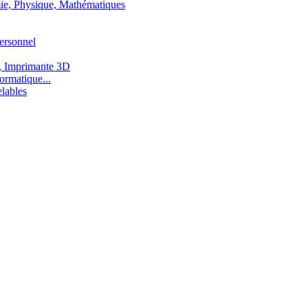
ie, Physique, Mathématiques
ersonnel
, Imprimante 3D
ormatique...
lables