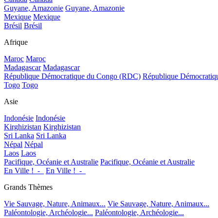
Guyane, Amazonie
Guyane, Amazonie
Mexique
Mexique
Brésil
Brésil
Afrique
Maroc
Maroc
Madagascar
Madagascar
République Démocratique du Congo (RDC)
République Démocrati
Togo
Togo
Asie
Indonésie
Indonésie
Kirghizistan
Kirghizistan
Sri Lanka
Sri Lanka
Népal
Népal
Laos
Laos
Pacifique, Océanie et Australie
Pacifique, Océanie et Australie
En Ville !_-_
En Ville !_-_
Grands Thèmes
Vie Sauvage, Nature, Animaux...
Vie Sauvage, Nature, Animaux...
Paléontologie, Archéologie...
Paléontologie, Archéologie...