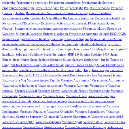
1/923
2/923
recherche
Programme de science / Programme scientifique
Programme de Science /
1/923
1/923
17/923
77/923
Programme Scientifique
Projet Participatif
Projet participatif
Projet sur demande
Provence
5/923
1/923
(France)
Québec
Raisonnement / Surdouance / Raisonnements spéciaux / Verbal /
1/923
2/923
1/923
2/923
Raisonnement verbal
Recherche Scientifique
Recherche Scientifique
Recherche scientifique
3/923
101/923
4/923
Rencontres de l’Excellence / Excellence
Robots sur les traces de l’Ours
Russe
Savoie
10/923
1/923
1/923
1/923
100/923
(France)
Science
sciences citoyennes
sciences participatives
Séjours au Maroc
Séjours de
69/923
4/923
14/923
Vacances
Séjours de Vacances Enfants et Ados en Provence en Automne
Séjours ECOLOGIS
74/923
9/923
100/923
Séjours en rapport avec le climat
Séjours Linguistiques d’Anglais
Séjours nature en Suisse
11/923
3/923
Semaine de Relâche / Semaines de Relâches
Serbo-croate
Situation de handicap / porteur
d’un handicap / porteurs d’un handicap / handicapé / handicapée / handicapés / handicapées /
2/923
3/923
58/923
3/923
1/923
handicap
Solidaire / Solidarité
Sortie du logiciel SPIP 2.0
Soutien Scolaire
SPIP
Stage
1/923
11/923
1/923
164/923
6/923
2/923
Etudes
Stage Nature
Stage Scolaire
Stomates
Suisse
Sumatra (Indonésie)
Sur les Traces du
8/923
7/923
Loup
Sur les Traces du Loup Été Valais Suisse
Sur les Traces du Loup Suisse Enfants Ados
3/923
48/923
6/923
10/923
100/923
ou Familles
Surefficient / Surefficients / Surefficience
Tahiti
Togo
Tous les âges
Transect /
3/923
1/923
12/923
1/923
1/923
Transects
Trisomie 21
UNESCO Kakadu National Parc (Australie)
Usa
Vacances à la mer
1/923
66/923
1/923
Vacances à la Mer
Vacances Açores Famille
Vacances Astronomie / Vacances en Astronomie
1/923
10/923
1/923
1/923
Vacances avec les baleines
Vacances aventure
Vacances Aventure
Vacances bio
Vacances
107/923
1/923
17/923
1/923
1/923
carnaval
Vacances Cheval
Vacances Cheval
Vacances de Février
Vacances de ski
Vacances
64/923
1/923
2/923
20/923
Découverte
Vacances Enfants
Vacances février
Vacances Futées
Vacances Géologie /
1/923
1/923
Vacances en Géologie
Vacances Haut de Gamme
Vacances informatiques / vacances
1/923
1/923
1/923
informatique / vacances en informatique
Vacances Insolites
Vacances insolites
Vacances
2/923
1/923
11/923
Intelligentes
Vacances Originales
Vacances Originales
Vacances Scientifiques / Vacances
1/923
1/923
Sciences / Camps de Sciences / Colonies de Vacances Scientifiques
Vacances scolaires 2015
1/923
1/923
1/923
1/923
1/923
Vacances scolaires 2016
Vacances solidaires
Vacances Sport
Vacances utiles
Vacances Utiles
1/923
3/923
11/923
1/923
Vacances voile
Vacances Voile
Visuel / visuels
Volcans Vacances de Printemps
Volontaire /