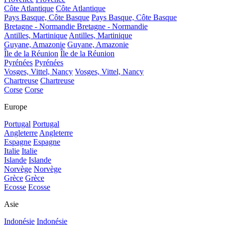
Côte Atlantique
Côte Atlantique
Pays Basque, Côte Basque
Pays Basque, Côte Basque
Bretagne - Normandie
Bretagne - Normandie
Antilles, Martinique
Antilles, Martinique
Guyane, Amazonie
Guyane, Amazonie
Île de la Réunion
Île de la Réunion
Pyrénées
Pyrénées
Vosges, Vittel, Nancy
Vosges, Vittel, Nancy
Chartreuse
Chartreuse
Corse
Corse
Europe
Portugal
Portugal
Angleterre
Angleterre
Espagne
Espagne
Italie
Italie
Islande
Islande
Norvège
Norvège
Grèce
Grèce
Ecosse
Ecosse
Asie
Indonésie
Indonésie