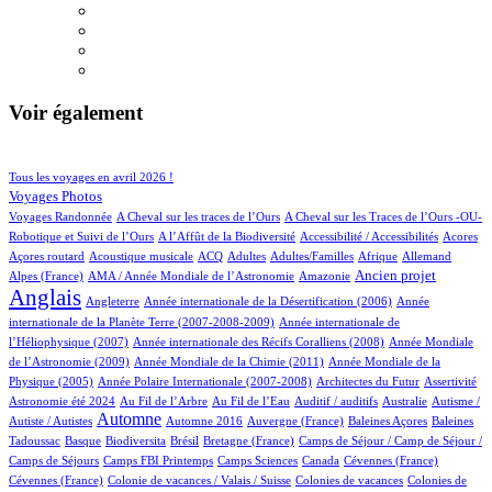
Voir également
96/923
208/923
Tous les voyages en avril 2026 !
151/923
Voyages Photos
4/923
4/923
Voyages Randonnée
A Cheval sur les traces de l’Ours
A Cheval sur les Traces de l’Ours -OU-
5/923
3/923
2/923
1/923
Robotique et Suivi de l’Ours
A l’Affût de la Biodiversité
Accessibilité / Accessibilités
Acores
3/923
100/923
28/923
13/923
2/923
69/923
21/923
Açores routard
Acoustique musicale
ACQ
Adultes
Adultes/Familles
Afrique
Allemand
13/923
5/923
255/923
706/923
Ancien projet
Alpes (France)
AMA / Année Mondiale de l’Astronomie
Amazonie
Anglais
68/923
6/923
13/923
Angleterre
Année internationale de la Désertification (2006)
Année
5/923
internationale de la Planète Terre (2007-2008-2009)
Année internationale de
1/923
13/923
l’Héliophysique (2007)
Année internationale des Récifs Coralliens (2008)
Année Mondiale
2/923
16/923
de l’Astronomie (2009)
Année Mondiale de la Chimie (2011)
Année Mondiale de la
5/923
3/923
2/923
66/923
Physique (2005)
Année Polaire Internationale (2007-2008)
Architectes du Futur
Assertivité
25/923
17/923
3/923
1/923
3/923
Astronomie été 2024
Au Fil de l’Arbre
Au Fil de l’Eau
Auditif / auditifs
Australie
Autisme /
434/923
5/923
6/923
1/923
2/923
Automne
Autiste / Autistes
Automne 2016
Auvergne (France)
Baleines Açores
Baleines
1/923
77/923
1/923
14/923
109/923
Tadoussac
Basque
Biodiversita
Brésil
Bretagne (France)
Camps de Séjour / Camp de Séjour /
5/923
13/923
4/923
3/923
2/923
Camps de Séjours
Camps FBI Printemps
Camps Sciences
Canada
Cévennes (France)
1/923
6/923
3/923
Cévennes (France)
Colonie de vacances / Valais / Suisse
Colonies de vacances
Colonies de