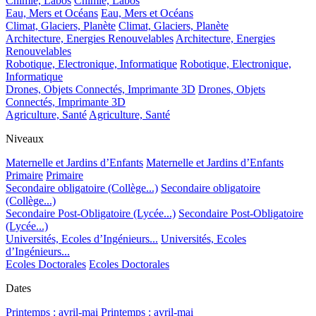
Chimie, Labos
Chimie, Labos
Eau, Mers et Océans
Eau, Mers et Océans
Climat, Glaciers, Planète
Climat, Glaciers, Planète
Architecture, Energies Renouvelables
Architecture, Energies
Renouvelables
Robotique, Electronique, Informatique
Robotique, Electronique,
Informatique
Drones, Objets Connectés, Imprimante 3D
Drones, Objets
Connectés, Imprimante 3D
Agriculture, Santé
Agriculture, Santé
Niveaux
Maternelle et Jardins d’Enfants
Maternelle et Jardins d’Enfants
Primaire
Primaire
Secondaire obligatoire (Collège...)
Secondaire obligatoire
(Collège...)
Secondaire Post-Obligatoire (Lycée...)
Secondaire Post-Obligatoire
(Lycée...)
Universités, Ecoles d’Ingénieurs...
Universités, Ecoles
d’Ingénieurs...
Ecoles Doctorales
Ecoles Doctorales
Dates
Printemps : avril-mai
Printemps : avril-mai