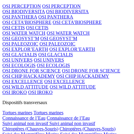
OSI PERCEPTION
OSI PERCEPTION
OSI BIODIVERSITA
OSI BIODIVERSITA
OSI PANTHERA
OSI PANTHERA
OSI CETA’BIOSPHERE
OSI CETA’BIOSPHERE
OSI CETIS
OSI CETIS
OSI WATER WATCH
OSI WATER WATCH
OSI GEOSYST’M
OSI GEOSYST’M
OSI PALEOZOIC
OSI PALEOZOIC
OSI EXPLOR’EARTH
OSI EXPLOR’EARTH
OSI GLACIALIS
OSI GLACIALIS
OSI UNIVERS
OSI UNIVERS
OSI ECOLOGIS
OSI ECOLOGIS
OSI DRONE FOR SCIENCE
OSI DRONE FOR SCIENCE
OSI CHIP HACKADEMY
OSI CHIP HACKADEMY
OSI EXCELLENCE
OSI EXCELLENCE
OSI WILD ATTITUDE
OSI WILD ATTITUDE
OSI IROKO
OSI IROKO
Dispositifs transversaux
Tortues marines
Tortues marines
Connaissance de l’Eau
Connaissance de l’Eau
Suivi animal non invasif
Suivi animal non invasif
Chiroptères (Chauves-Souris)
Chiroptères (Chauves-Souris)