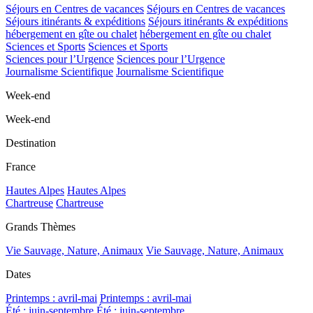
Séjours en Centres de vacances
Séjours en Centres de vacances
Séjours itinérants & expéditions
Séjours itinérants & expéditions
hébergement en gîte ou chalet
hébergement en gîte ou chalet
Sciences et Sports
Sciences et Sports
Sciences pour l’Urgence
Sciences pour l’Urgence
Journalisme Scientifique
Journalisme Scientifique
Week-end
Week-end
Destination
France
Hautes Alpes
Hautes Alpes
Chartreuse
Chartreuse
Grands Thèmes
Vie Sauvage, Nature, Animaux
Vie Sauvage, Nature, Animaux
Dates
Printemps : avril-mai
Printemps : avril-mai
Été : juin-septembre
Été : juin-septembre