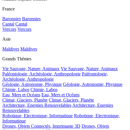
France
Baronnies
Baronnies
Cantal
Cantal
Vercors
Vercors
Asie
Maldives
Maldives
Grands Thèmes
Vie Sauvage, Nature, Animaux
Vie Sauvage, Nature, Animaux
Paléontologie, Archéologie, Anthropologie
Paléontologie,
Archéologie, Anthropologie
Géologie, Astronomie, Physique
Géologie, Astronomie, Physique
Chimie, Labos
Chimie, Labos
Eau, Mers et Océans
Eau, Mers et Océans
Climat, Glaciers, Planète
Climat, Glaciers, Planète
Architecture, Energies Renouvelables
Architecture, Energies
Renouvelables
Robotique, Electronique, Informatique
Robotique, Electronique,
Informatique
Drones, Objets Connectés, Imprimante 3D
Drones, Objets