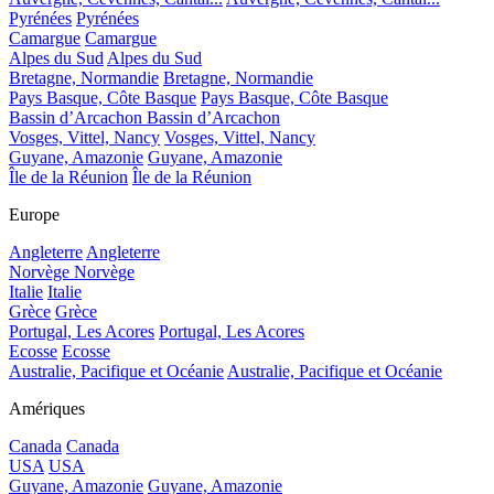
Pyrénées
Pyrénées
Camargue
Camargue
Alpes du Sud
Alpes du Sud
Bretagne, Normandie
Bretagne, Normandie
Pays Basque, Côte Basque
Pays Basque, Côte Basque
Bassin d’Arcachon
Bassin d’Arcachon
Vosges, Vittel, Nancy
Vosges, Vittel, Nancy
Guyane, Amazonie
Guyane, Amazonie
Île de la Réunion
Île de la Réunion
Europe
Angleterre
Angleterre
Norvège
Norvège
Italie
Italie
Grèce
Grèce
Portugal, Les Acores
Portugal, Les Acores
Ecosse
Ecosse
Australie, Pacifique et Océanie
Australie, Pacifique et Océanie
Amériques
Canada
Canada
USA
USA
Guyane, Amazonie
Guyane, Amazonie