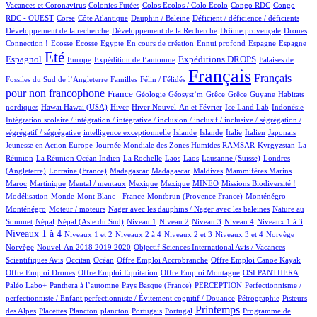
1/923
1/923
1/923
2/923
Vacances et Coronavirus
Colonies Futées
Colos Ecolos / Colo Ecolo
Congo RDC
Congo
1/923
16/923
1/923
3/923
1/923
RDC - OUEST
Corse
Côte Atlantique
Dauphin / Baleine
Déficient / déficience / déficients
1/923
1/923
14/923
Développement de la recherche
Développement de la Recherche
Drôme provençale
Drones
1/923
1/923
1/923
14/923
1/923
20/923
16/923
254/923
Connection !
Ecosse
Ecosse
Egypte
En cours de création
Ennui profond
Espagne
Espagne
699/923
12/923
175/923
266/923
4/923
Eté
Espagnol
Expéditions DROPS
Europe
Expédition de l’automne
Falaises de
3/923
100/923
923/923
498/923
Français
Français
Fossiles du Sud de l’Angleterre
Familles
Félin / Félidés
pour non francophone
290/923
35/923
1/923
1/923
1/923
1/923
3/923
France
Géologie
Géosyst’m
Grêce
Grêce
Guyane
Habitats
2/923
2/923
150/923
22/923
9/923
2/923
1/923
nordiques
Hawaï
Hawaï (USA)
Hiver
Hiver Nouvel-An et Février
Ice Land Lab
Indonésie
Intégration scolaire / intégration / intégrative / inclusion / inclusif / inclusive / ségrégation /
1/923
10/923
9/923
9/923
77/923
4/923
2/923
ségrégatif / ségrégative
intelligence exceptionnelle
Islande
Islande
Italie
Italien
Japonais
5/923
101/923
5/923
Jeunesse en Action Europe
Journée Mondiale des Zones Humides RAMSAR
Kyrgyzstan
La
3/923
1/923
1/923
1/923
3/923
64/923
Réunion
La Réunion Océan Indien
La Rochelle
Laos
Laos
Lausanne (Suisse)
Londres
1/923
6/923
6/923
1/923
2/923
8/923
(Angleterre)
Lorraine (France)
Madagascar
Madagascar
Maldives
Mammifères Marins
9/923
3/923
1/923
1/923
31/923
38/923
2/923
Maroc
Martinique
Mental / mentaux
Mexique
Mexique
MINEO
Missions Biodiversité !
4/923
1/923
10/923
11/923
11/923
Modélisation
Monde
Mont Blanc - France
Montbrun (Provence France)
Monténégro
3/923
2/923
2/923
Monténégro
Moteur / moteurs
Nager avec les dauphins / Nager avec les baleines
Nature au
16/923
16/923
14/923
14/923
11/923
114/923
124/923
395/923
Sommet
Népal
Népal (Asie du Sud)
Niveau 1
Niveau 2
Niveau 3
Niveau 4
Niveaux 1 à 3
13/923
49/923
14/923
162/923
2/923
2/923
Niveaux 1 à 4
Niveaux 1 et 2
Niveaux 2 à 4
Niveaux 2 et 3
Niveaux 3 et 4
Norvège
12/923
1/923
Norvège
Nouvel-An 2018 2019 2020
Objectif Sciences International Avis / Vacances
6/923
180/923
1/923
1/923
1/923
Scientifiques Avis
Occitan
Océan
Offre Emploi Accrobranche
Offre Emploi Canoe Kayak
2/923
1/923
110/923
92/923
Offre Emploi Drones
Offre Emploi Equitation
Offre Emploi Montagne
OSI PANTHERA
109/923
5/923
49/923
1/923
Paléo Labo+
Panthera à l’automne
Pays Basque (France)
PERCEPTION
Perfectionnisme /
9/923
4/923
perfectionniste / Enfant perfectionniste / Évitement cognitif / Douance
Pétrographie
Pisteurs
3/923
1/923
1/923
15/923
1/923
443/923
1/923
Printemps
des Alpes
Placettes
Plancton
plancton
Portugais
Portugal
Programme de