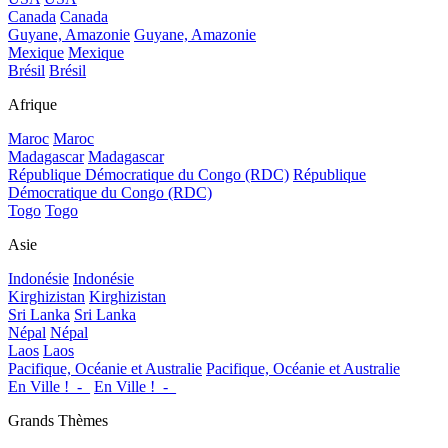
Canada
Canada
Guyane, Amazonie
Guyane, Amazonie
Mexique
Mexique
Brésil
Brésil
Afrique
Maroc
Maroc
Madagascar
Madagascar
République Démocratique du Congo (RDC)
République
Démocratique du Congo (RDC)
Togo
Togo
Asie
Indonésie
Indonésie
Kirghizistan
Kirghizistan
Sri Lanka
Sri Lanka
Népal
Népal
Laos
Laos
Pacifique, Océanie et Australie
Pacifique, Océanie et Australie
En Ville !_-_
En Ville !_-_
Grands Thèmes