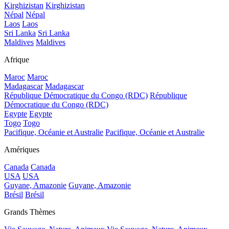
Kirghizistan
Kirghizistan
Népal
Népal
Laos
Laos
Sri Lanka
Sri Lanka
Maldives
Maldives
Afrique
Maroc
Maroc
Madagascar
Madagascar
République Démocratique du Congo (RDC)
République
Démocratique du Congo (RDC)
Egypte
Egypte
Togo
Togo
Pacifique, Océanie et Australie
Pacifique, Océanie et Australie
Amériques
Canada
Canada
USA
USA
Guyane, Amazonie
Guyane, Amazonie
Brésil
Brésil
Grands Thèmes