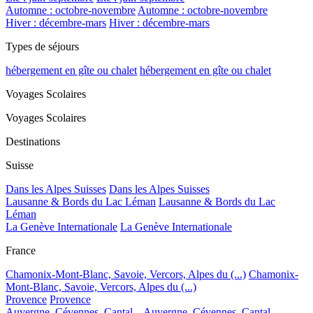
Automne : octobre-novembre
Automne : octobre-novembre
Hiver : décembre-mars
Hiver : décembre-mars
Types de séjours
hébergement en gîte ou chalet
hébergement en gîte ou chalet
Voyages Scolaires
Voyages Scolaires
Destinations
Suisse
Dans les Alpes Suisses
Dans les Alpes Suisses
Lausanne & Bords du Lac Léman
Lausanne & Bords du Lac
Léman
La Genève Internationale
La Genève Internationale
France
Chamonix-Mont-Blanc, Savoie, Vercors, Alpes du (...)
Chamonix-
Mont-Blanc, Savoie, Vercors, Alpes du (...)
Provence
Provence
Auvergne, Cévennes, Cantal...
Auvergne, Cévennes, Cantal...