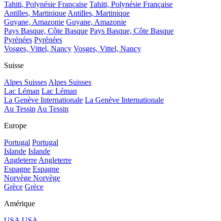
Tahiti, Polynésie Française
Tahiti, Polynésie Française
Antilles, Martinique
Antilles, Martinique
Guyane, Amazonie
Guyane, Amazonie
Pays Basque, Côte Basque
Pays Basque, Côte Basque
Pyrénées
Pyrénées
Vosges, Vittel, Nancy
Vosges, Vittel, Nancy
Suisse
Alpes Suisses
Alpes Suisses
Lac Léman
Lac Léman
La Genève Internationale
La Genève Internationale
Au Tessin
Au Tessin
Europe
Portugal
Portugal
Islande
Islande
Angleterre
Angleterre
Espagne
Espagne
Norvège
Norvège
Grèce
Grèce
Amérique
USA
USA