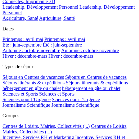
Connectés, Imprimante 3D
Leadership, Développement Personnel
Leadership, Développement
Personnel
Agriculture, Santé
Agriculture, Santé
Dates
Printemps : avril-mai
Printemps : avril-mai
Été : juin-septembre
Été : juin-septembre
Automne : octobre-novembre
Automne : octobre-novembre
Hiver : décembre-mars
Hiver : décembre-mars
Types de séjour
Séjours en Centres de vacances
Séjours en Centres de vacances
Séjours itinérants & expéditions
Séjours itinérants & expéditions
hébergement en gîte ou chalet
hébergement en gîte ou chalet
Sciences et Sports
Sciences et Sports
Sciences pour l’Urgence
Sciences pour l’Urgence
Journalisme Scientifique
Journalisme Scientifique
Groupes
Centres de Loisirs, Mairies, Collectivités (...)
Centres de Loisirs,
Mairies, Collectivités (...)
Incentive, Services RH et Marketing
Incentive, Services RH et