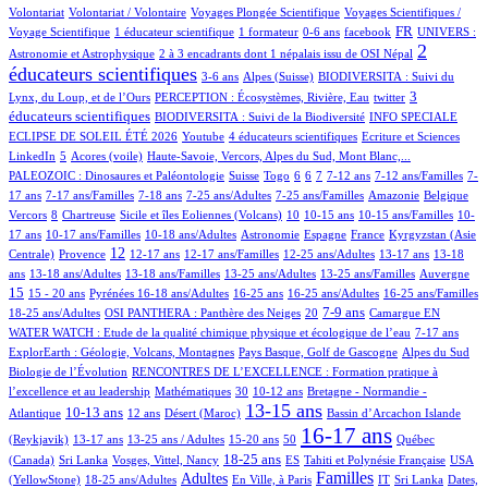
1/923
72/923
10/923
Volontariat
Volontariat / Volontaire
Voyages Plongée Scientifique
Voyages Scientifiques /
130/923
6/923
1/923
12/923
279/923
71/923
FR
Voyage Scientifique
1 éducateur scientifique
1 formateur
0-6 ans
facebook
UNIVERS :
9/923
511/923
2
Astronomie et Astrophysique
2 à 3 encadrants dont 1 népalais issu de OSI Népal
éducateurs scientifiques
12/923
137/923
37/923
3-6 ans
Alpes (Suisse)
BIODIVERSITA : Suivi du
18/923
2/923
277/923
3
Lynx, du Loup, et de l’Ours
PERCEPTION : Écosystèmes, Rivière, Eau
twitter
55/923
36/923
éducateurs scientifiques
BIODIVERSITA : Suivi de la Biodiversité
INFO SPECIALE
2/923
35/923
2/923
2/923
ECLIPSE DE SOLEIL ÉTÉ 2026
Youtube
4 éducateurs scientifiques
Ecriture et Sciences
17/923
3/923
12/923
93/923
LinkedIn
5
Acores (voile)
Haute-Savoie, Vercors, Alpes du Sud, Mont Blanc,...
3/923
4/923
2/923
69/923
102/923
16/923
96/923
5/923
PALEOZOIC : Dinosaures et Paléontologie
Suisse
Togo
6
6
7
7-12 ans
7-12 ans/Familles
7-
27/923
73/923
3/923
10/923
4/923
2/923
2/923
17 ans
7-17 ans/Familles
7-18 ans
7-25 ans/Adultes
7-25 ans/Familles
Amazonie
Belgique
81/923
1/923
11/923
71/923
2/923
5/923
15/923
Vercors
8
Chartreuse
Sicile et îles Eoliennes (Volcans)
10
10-15 ans
10-15 ans/Familles
10-
9/923
6/923
38/923
36/923
8/923
109/923
17 ans
10-17 ans/Familles
10-18 ans/Adultes
Astronomie
Espagne
France
Kyrgyzstan (Asie
198/923
332/923
18/923
2/923
1/923
87/923
8/923
12
Centrale)
Provence
12-17 ans
12-17 ans/Familles
12-25 ans/Adultes
13-17 ans
13-18
78/923
8/923
1/923
9/923
3/923
214/923
ans
13-18 ans/Adultes
13-18 ans/Familles
13-25 ans/Adultes
13-25 ans/Familles
Auvergne
24/923
37/923
118/923
4/923
2/923
1/923
12/923
15
15 - 20 ans
Pyrénées
16-18 ans/Adultes
16-25 ans
16-25 ans/Adultes
16-25 ans/Familles
110/923
46/923
275/923
3/923
137/923
10/923
7-9 ans
18-25 ans/Adultes
OSI PANTHERA : Panthère des Neiges
20
Camargue
EN
16/923
39/923
WATER WATCH : Etude de la qualité chimique physique et écologique de l’eau
7-17 ans
17/923
11/923
4/923
ExplorEarth : Géologie, Volcans, Montagnes
Pays Basque, Golf de Gascogne
Alpes du Sud
88/923
Biologie de l’Évolution
RENCONTRES DE L’EXCELLENCE : Formation pratique à
2/923
10/923
87/923
102/923
l’excellence et au leadership
Mathématiques
30
10-12 ans
Bretagne - Normandie -
251/923
44/923
4/923
503/923
1/923
14/923
13-15 ans
10-13 ans
Atlantique
12 ans
Désert (Maroc)
Bassin d’Arcachon
Islande
27/923
18/923
8/923
2/923
674/923
25/923
16-17 ans
(Reykjavik)
13-17 ans
13-25 ans / Adultes
15-20 ans
50
Québec
1/923
4/923
287/923
37/923
54/923
11/923
18-25 ans
(Canada)
Sri Lanka
Vosges, Vittel, Nancy
ES
Tahiti et Polynésie Française
USA
175/923
406/923
1/923
484/923
7/923
1/923
6/923
Familles
Adultes
(YellowStone)
18-25 ans/Adultes
En Ville, à Paris
IT
Sri Lanka
Dates,