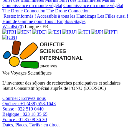
Suivi des Mammifères Marins
Suivi des Mammifères Marins
Connaissance du monde végétal
Connaissance du monde végétal
The Drone Connection
The Drone Connection
Restez informés !
Accessible à tous les Handicaps
Les Filles aussi !
Haut de Gamme pour Tous !
Emplois/Stages
Wishlist (
0
)
Langue : FR
Vos Voyages Scientifiques
L’inventeur des séjours de recherches participatives et solidaires
Statut Consultatif Spécial auprès de l’ONU (ECOSOC)
Courriel :
Ecrivez-nous
Québec :
+1 (438) 558-1643
Suisse :
022 519 0440
Belgique :
023 18 35 65
France :
01 85 08 36 30
Dates, Places, Tarifs :
en direct