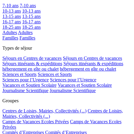
7-10 ans
7-10 ans
10-13 ans
10-13 ans
13-15 ans
13-15 ans
16-17 ans
16-17 ans
18-25 ans
18-25 ans
Adultes
Adultes
Familles
Familles
Types de séjour
Séjours en Centres de vacances
Séjours en Centres de vacances
Séjours itinérants & expéditions
Séjours itinérants & expéditions
hébergement en gîte ou chalet
hébergement en gîte ou chalet
Sciences et Sports
Sciences et Sports
Sciences pour l’Urgence
Sciences pour l’Urgence
Vacances et Soutien Scolaire
Vacances et Soutien Scolaire
Journalisme Scientifique
Journalisme Scientifique
Groupes
Centres de Loisirs, Mairies, Collectivités (...)
Centres de Loisirs,
Mairies, Collectivités (...)
Camps de Vacances Ecoles Privées
Camps de Vacances Ecoles
Privées
Comités d’Entreprises
Comités d’Entreprises