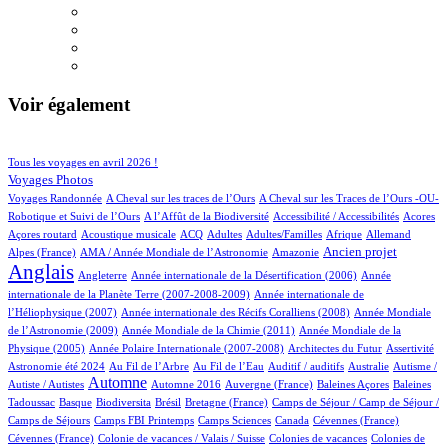
Voir également
84/856
209/856
Tous les voyages en avril 2026 !
146/856
Voyages Photos
4/856
4/856
Voyages Randonnée
A Cheval sur les traces de l’Ours
A Cheval sur les Traces de l’Ours -OU-
4/856
2/856
3/856
1/856
Robotique et Suivi de l’Ours
A l’Affût de la Biodiversité
Accessibilité / Accessibilités
Acores
2/856
100/856
23/856
11/856
2/856
61/856
17/856
Açores routard
Acoustique musicale
ACQ
Adultes
Adultes/Familles
Afrique
Allemand
12/856
5/856
240/856
662/856
Ancien projet
Alpes (France)
AMA / Année Mondiale de l’Astronomie
Amazonie
Anglais
60/856
6/856
14/856
Angleterre
Année internationale de la Désertification (2006)
Année
4/856
internationale de la Planète Terre (2007-2008-2009)
Année internationale de
1/856
12/856
l’Héliophysique (2007)
Année internationale des Récifs Coralliens (2008)
Année Mondiale
2/856
14/856
de l’Astronomie (2009)
Année Mondiale de la Chimie (2011)
Année Mondiale de la
6/856
3/856
2/856
69/856
Physique (2005)
Année Polaire Internationale (2007-2008)
Architectes du Futur
Assertivité
22/856
16/856
2/856
1/856
2/856
Astronomie été 2024
Au Fil de l’Arbre
Au Fil de l’Eau
Auditif / auditifs
Australie
Autisme /
402/856
4/856
4/856
1/856
2/856
Automne
Autiste / Autistes
Automne 2016
Auvergne (France)
Baleines Açores
Baleines
1/856
71/856
1/856
13/856
109/856
Tadoussac
Basque
Biodiversita
Brésil
Bretagne (France)
Camps de Séjour / Camp de Séjour /
4/856
12/856
4/856
2/856
1/856
Camps de Séjours
Camps FBI Printemps
Camps Sciences
Canada
Cévennes (France)
1/856
4/856
3/856
Cévennes (France)
Colonie de vacances / Valais / Suisse
Colonies de vacances
Colonies de