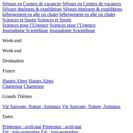
Séjours en Centres de vacances
Séjours en Centres de vacances
Séjours itinérants & expéditions
Séjours itinérants & expéditions
hébergement en gîte ou chalet
hébergement en gîte ou chalet
Sciences et Sports
Sciences et Sports
Sciences pour l’Urgence
Sciences pour l’Urgence
Journalisme Scientifique
Journalisme Scientifique
Week-end
Week-end
Destination
France
Hautes Alpes
Hautes Alpes
Chartreuse
Chartreuse
Grands Thèmes
Vie Sauvage, Nature, Animaux
Vie Sauvage, Nature, Animaux
Dates
Printemps : avril-mai
Printemps : avril-mai
Été : juin-septembre
Été : juin-septembre