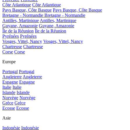
Côte Atlantique
Côte Atlantique
Pays Basque, Côte Basque
Pays Basque, Côte Basque
Bretagne - Normandie
Bretagne - Normandie
Antilles, Martinique
Antilles, Martinique
Guyane, Amazonie
Guyane, Amazonie
Île de la Réunion
Île de la Réunion
Pyrénées
Pyrénées
Vosges, Vittel, Nancy
Vosges, Vittel, Nancy
Chartreuse
Chartreuse
Corse
Corse
Europe
Portugal
Portugal
Angleterre
Angleterre
Espagne
Espagne
Italie
Italie
Islande
Islande
Norvège
Norvège
Grèce
Grèce
Ecosse
Ecosse
Asie
Indonésie
Indonésie