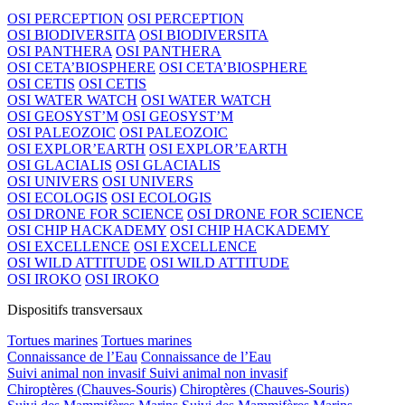
OSI PERCEPTION
OSI PERCEPTION
OSI BIODIVERSITA
OSI BIODIVERSITA
OSI PANTHERA
OSI PANTHERA
OSI CETA’BIOSPHERE
OSI CETA’BIOSPHERE
OSI CETIS
OSI CETIS
OSI WATER WATCH
OSI WATER WATCH
OSI GEOSYST’M
OSI GEOSYST’M
OSI PALEOZOIC
OSI PALEOZOIC
OSI EXPLOR’EARTH
OSI EXPLOR’EARTH
OSI GLACIALIS
OSI GLACIALIS
OSI UNIVERS
OSI UNIVERS
OSI ECOLOGIS
OSI ECOLOGIS
OSI DRONE FOR SCIENCE
OSI DRONE FOR SCIENCE
OSI CHIP HACKADEMY
OSI CHIP HACKADEMY
OSI EXCELLENCE
OSI EXCELLENCE
OSI WILD ATTITUDE
OSI WILD ATTITUDE
OSI IROKO
OSI IROKO
Dispositifs transversaux
Tortues marines
Tortues marines
Connaissance de l’Eau
Connaissance de l’Eau
Suivi animal non invasif
Suivi animal non invasif
Chiroptères (Chauves-Souris)
Chiroptères (Chauves-Souris)