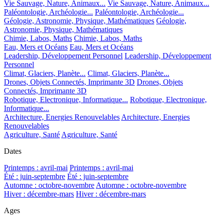
Vie Sauvage, Nature, Animaux...
Vie Sauvage, Nature, Animaux...
Paléontologie, Archéologie...
Paléontologie, Archéologie...
Géologie, Astronomie, Physique, Mathématiques
Géologie,
Astronomie, Physique, Mathématiques
Chimie, Labos, Maths
Chimie, Labos, Maths
Eau, Mers et Océans
Eau, Mers et Océans
Leadership, Développement Personnel
Leadership, Développement
Personnel
Climat, Glaciers, Planète...
Climat, Glaciers, Planète...
Drones, Objets Connectés, Imprimante 3D
Drones, Objets
Connectés, Imprimante 3D
Robotique, Electronique, Informatique...
Robotique, Electronique,
Informatique...
Architecture, Energies Renouvelables
Architecture, Energies
Renouvelables
Agriculture, Santé
Agriculture, Santé
Dates
Printemps : avril-mai
Printemps : avril-mai
Été : juin-septembre
Été : juin-septembre
Automne : octobre-novembre
Automne : octobre-novembre
Hiver : décembre-mars
Hiver : décembre-mars
Ages