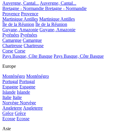
Auvergne, Cantal...
Auvergne, Cantal...
Bretagne - Normandie
Bretagne - Normandie
Provence
Provence
Martinique Antilles
Martinique Antilles
Île de la Réunion
Île de la Réunion
Guyane, Amazonie
Guyane, Amazonie
Pyrénées
Pyrénées
Camargue
Camargue
Chartreuse
Chartreuse
Corse
Corse
Pays Basque, Côte Basque
Pays Basque, Côte Basque
Europe
Monténégro
Monténégro
Portugal
Portugal
Espagne
Espagne
Islande
Islande
Italie
Italie
Norvège
Norvège
Angleterre
Angleterre
Grèce
Grèce
Ecosse
Ecosse
Asie