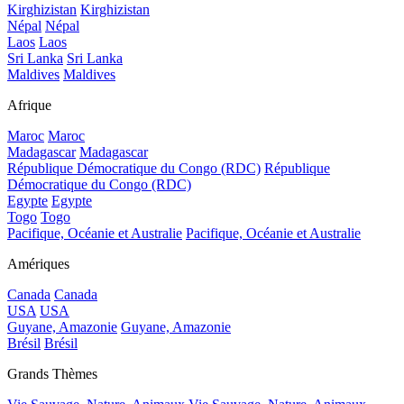
Kirghizistan
Kirghizistan
Népal
Népal
Laos
Laos
Sri Lanka
Sri Lanka
Maldives
Maldives
Afrique
Maroc
Maroc
Madagascar
Madagascar
République Démocratique du Congo (RDC)
République
Démocratique du Congo (RDC)
Egypte
Egypte
Togo
Togo
Pacifique, Océanie et Australie
Pacifique, Océanie et Australie
Amériques
Canada
Canada
USA
USA
Guyane, Amazonie
Guyane, Amazonie
Brésil
Brésil
Grands Thèmes