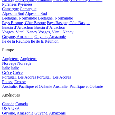
Pyrénées
Pyrénées
Camargue
Camargue
Alpes du Sud
Alpes du Sud
Bretagne, Normandie
Bretagne, Normandie
Pays Basque, Côte Basque
Pays Basque, Côte Basque
Bassin d’Arcachon
Bassin d’Arcachon
Vosges, Vittel, Nancy
Vosges, Vittel, Nancy
Guyane, Amazonie
Guyane, Amazonie
Île de la Réunion
Île de la Réunion
Europe
Angleterre
Angleterre
Norvège
Norvège
Italie
Italie
Grèce
Grèce
Portugal, Les Acores
Portugal, Les Acores
Ecosse
Ecosse
Australie, Pacifique et Océanie
Australie, Pacifique et Océanie
Amériques
Canada
Canada
USA
USA
Guyane, Amazonie
Guyane, Amazonie