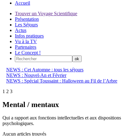
Accueil
Trouver un Voyage Scientifique
Présentation
Les Séjours
Actus
Infos pratiques
Vu à la TV
Partenaires
Le Concept !
NEWS : Cet Automne : tous les séjours
NEWS : Nouvel-An et Février
NEWS : Spécial Toussaint : Halloween au Fil de l’Arbre
1
2
3
Mental / mentaux
Qui a rapport aux fonctions intellectuelles et aux dispositions
psychologiques.
Aucun articles trouvés