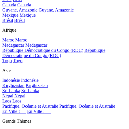
Canada
Canada
Guyane, Amazonie
Guyane, Amazonie
Mexique
Mexique
Brésil
Brésil
Afrique
Maroc
Maroc
Madagascar
Madagascar
République Démocratique du Congo (RDC)
République
Démocratique du Congo (RDC)
Togo
Togo
Asie
Indonésie
Indonésie
Kirghizistan
Kirghizistan
Sri Lanka
Sri Lanka
Népal
Népal
Laos
Laos
Pacifique, Océanie et Australie
Pacifique, Océanie et Australie
En Ville !_-_
En Ville !_-_
Grands Thèmes