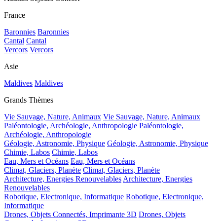
France
Baronnies
Baronnies
Cantal
Cantal
Vercors
Vercors
Asie
Maldives
Maldives
Grands Thèmes
Vie Sauvage, Nature, Animaux
Vie Sauvage, Nature, Animaux
Paléontologie, Archéologie, Anthropologie
Paléontologie,
Archéologie, Anthropologie
Géologie, Astronomie, Physique
Géologie, Astronomie, Physique
Chimie, Labos
Chimie, Labos
Eau, Mers et Océans
Eau, Mers et Océans
Climat, Glaciers, Planète
Climat, Glaciers, Planète
Architecture, Energies Renouvelables
Architecture, Energies
Renouvelables
Robotique, Electronique, Informatique
Robotique, Electronique,
Informatique
Drones, Objets Connectés, Imprimante 3D
Drones, Objets