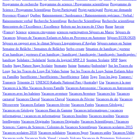
1/856
2/856
Programme de recherche
Programme de science / Programme scientifique
Programme de
1/856
1/856
14/856
71/856
Science / Programme Scientifique
Projet Participatif
Projet participatif
Projet sur demande
5/856
2/856
Provence (France)
Québec
Raisonnement / Surdouance / Raisonnements spéciaux / Verbal /
1/856
2/856
1/856
2/856
Raisonnement verbal
Recherche Scientifique
Recherche Scientifique
Recherche scientifique
4/856
101/856
4/856
Rencontres de l’Excellence / Excellence
Robots sur les traces de l’Ours
Russe
Savoie
10/856
1/856
1/856
1/856
100/856
(France)
Science
sciences citoyennes
sciences participatives
Séjours au Maroc
Séjours de
62/856
4/856
13/856
Vacances
Séjours de Vacances Enfants et Ados en Provence en Automne
Séjours ECOLOGIS
65/856
9/856
100/856
Séjours en rapport avec le climat
Séjours Linguistiques d’Anglais
Séjours nature en Suisse
10/856
2/856
Semaine de Relâche / Semaines de Relâches
Serbo-croate
Situation de handicap / porteur
d’un handicap / porteurs d’un handicap / handicapé / handicapée / handicapés / handicapées /
2/856
3/856
52/856
3/856
1/856
handicap
Solidaire / Solidarité
Sortie du logiciel SPIP 2.0
Soutien Scolaire
SPIP
Stage
1/856
10/856
1/856
163/856
5/856
2/856
Etudes
Stage Nature
Stage Scolaire
Stomates
Suisse
Sumatra (Indonésie)
Sur les Traces du
8/856
6/856
Loup
Sur les Traces du Loup Été Valais Suisse
Sur les Traces du Loup Suisse Enfants Ados
2/856
42/856
7/856
9/856
100/856
ou Familles
Surefficient / Surefficients / Surefficience
Tahiti
Togo
Tous les âges
Transect /
2/856
1/856
10/856
1/856
1/856
Transects
Trisomie 21
UNESCO Kakadu National Parc (Australie)
Usa
Vacances à la mer
1/856
69/856
1/856
Vacances à la Mer
Vacances Açores Famille
Vacances Astronomie / Vacances en Astronomie
1/856
10/856
1/856
1/856
Vacances avec les baleines
Vacances aventure
Vacances Aventure
Vacances bio
Vacances
106/856
1/856
18/856
1/856
1/856
carnaval
Vacances Cheval
Vacances Cheval
Vacances de Février
Vacances de ski
Vacances
68/856
1/856
2/856
18/856
Découverte
Vacances Enfants
Vacances février
Vacances Futées
Vacances Géologie /
1/856
1/856
Vacances en Géologie
Vacances Haut de Gamme
Vacances informatiques / vacances
1/856
2/856
1/856
informatique / vacances en informatique
Vacances Insolites
Vacances insolites
Vacances
2/856
1/856
11/856
Intelligentes
Vacances Originales
Vacances Originales
Vacances Scientifiques / Vacances
1/856
1/856
Sciences / Camps de Sciences / Colonies de Vacances Scientifiques
Vacances scolaires 2015
1/856
1/856
1/856
1/856
1/856
Vacances scolaires 2016
Vacances solidaires
Vacances Sport
Vacances utiles
Vacances Utiles
1/856
2/856
11/856
1/856
Vacances voile
Vacances Voile
Visuel / visuels
Volcans Vacances de Printemps
Volontaire /