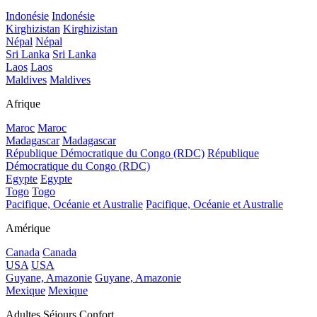
Indonésie
Indonésie
Kirghizistan
Kirghizistan
Népal
Népal
Sri Lanka
Sri Lanka
Laos
Laos
Maldives
Maldives
Afrique
Maroc
Maroc
Madagascar
Madagascar
République Démocratique du Congo (RDC)
République
Démocratique du Congo (RDC)
Egypte
Egypte
Togo
Togo
Pacifique, Océanie et Australie
Pacifique, Océanie et Australie
Amérique
Canada
Canada
USA
USA
Guyane, Amazonie
Guyane, Amazonie
Mexique
Mexique
Adultes Séjours Confort