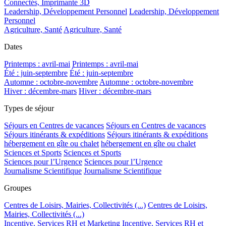
Connectés, Imprimante 3D
Leadership, Développement Personnel
Leadership, Développement
Personnel
Agriculture, Santé
Agriculture, Santé
Dates
Printemps : avril-mai
Printemps : avril-mai
Été : juin-septembre
Été : juin-septembre
Automne : octobre-novembre
Automne : octobre-novembre
Hiver : décembre-mars
Hiver : décembre-mars
Types de séjour
Séjours en Centres de vacances
Séjours en Centres de vacances
Séjours itinérants & expéditions
Séjours itinérants & expéditions
hébergement en gîte ou chalet
hébergement en gîte ou chalet
Sciences et Sports
Sciences et Sports
Sciences pour l’Urgence
Sciences pour l’Urgence
Journalisme Scientifique
Journalisme Scientifique
Groupes
Centres de Loisirs, Mairies, Collectivités (...)
Centres de Loisirs,
Mairies, Collectivités (...)
Incentive, Services RH et Marketing
Incentive, Services RH et