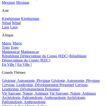
Mexique
Mexique
Asie
Kirghizistan
Kirghizistan
Népal
Népal
Laos
Laos
Afrique
Maroc
Maroc
Togo
Togo
Madagascar
Madagascar
République Démocratique du Congo (RDC)
République
Démocratique du Congo (RDC)
En Ville !
En Ville !
Grands Thèmes
Géologie, Astronomie, Physique
Géologie, Astronomie, Physique
Cerveau, Leadership, Développement Personnel
Cerveau,
Leadership, Développement Personnel
Vie Sauvage, Nature, Animaux
Vie Sauvage, Nature, Animaux
Archéologie, Paléontologie, Anthropologie
Archéologie,
Paléontologie, Anthropologie