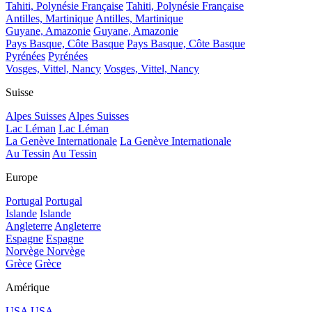
Tahiti, Polynésie Française
Tahiti, Polynésie Française
Antilles, Martinique
Antilles, Martinique
Guyane, Amazonie
Guyane, Amazonie
Pays Basque, Côte Basque
Pays Basque, Côte Basque
Pyrénées
Pyrénées
Vosges, Vittel, Nancy
Vosges, Vittel, Nancy
Suisse
Alpes Suisses
Alpes Suisses
Lac Léman
Lac Léman
La Genève Internationale
La Genève Internationale
Au Tessin
Au Tessin
Europe
Portugal
Portugal
Islande
Islande
Angleterre
Angleterre
Espagne
Espagne
Norvège
Norvège
Grèce
Grèce
Amérique
USA
USA