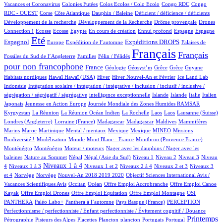
1/856
1/856
1/856
2/856
Vacances et Coronavirus
Colonies Futées
Colos Ecolos / Colo Ecolo
Congo RDC
Congo
1/856
15/856
1/856
2/856
1/856
RDC - OUEST
Corse
Côte Atlantique
Dauphin / Baleine
Déficient / déficience / déficients
1/856
1/856
15/856
Développement de la recherche
Développement de la Recherche
Drôme provençale
Drones
1/856
1/856
1/856
15/856
2/856
18/856
11/856
236/856
Connection !
Ecosse
Ecosse
Egypte
En cours de création
Ennui profond
Espagne
Espagne
653/856
10/856
168/856
245/856
4/856
Eté
Espagnol
Expéditions DROPS
Europe
Expédition de l’automne
Falaises de
2/856
100/856
856/856
465/856
Français
Français
Fossiles du Sud de l’Angleterre
Familles
Félin / Félidés
pour non francophone
266/856
34/856
1/856
1/856
1/856
1/856
3/856
France
Géologie
Géosyst’m
Grêce
Grêce
Guyane
2/856
2/856
140/856
20/856
8/856
2/856
Habitats nordiques
Hawaï
Hawaï (USA)
Hiver
Hiver Nouvel-An et Février
Ice Land Lab
2/856
Indonésie
Intégration scolaire / intégration / intégrative / inclusion / inclusif / inclusive /
2/856
9/856
8/856
9/856
68/856
5/856
ségrégation / ségrégatif / ségrégative
intelligence exceptionnelle
Islande
Islande
Italie
Italien
2/856
5/856
101/856
Japonais
Jeunesse en Action Europe
Journée Mondiale des Zones Humides RAMSAR
5/856
3/856
1/856
1/856
1/856
2/856
56/856
Kyrgyzstan
La Réunion
La Réunion Océan Indien
La Rochelle
Laos
Laos
Lausanne (Suisse)
1/856
4/856
4/856
1/856
2/856
Londres (Angleterre)
Lorraine (France)
Madagascar
Madagascar
Maldives
Mammifères
8/856
7/856
2/856
1/856
1/856
29/856
35/856
Marins
Maroc
Martinique
Mental / mentaux
Mexique
Mexique
MINEO
Missions
2/856
4/856
1/856
7/856
10/856
Biodiversité !
Modélisation
Monde
Mont Blanc - France
Montbrun (Provence France)
10/856
2/856
1/856
Monténégro
Monténégro
Moteur / moteurs
Nager avec les dauphins / Nager avec les
2/856
13/856
13/856
11/856
10/856
10/856
113/856
baleines
Nature au Sommet
Népal
Népal (Asie du Sud)
Niveau 1
Niveau 2
Niveau 3
Niveau
122/856
358/856
13/856
45/856
14/856
144/856
Niveaux 1 à 4
4
Niveaux 1 à 3
Niveaux 1 et 2
Niveaux 2 à 4
Niveaux 2 et 3
Niveaux 3
2/856
2/856
13/856
1/856
et 4
Norvège
Norvège
Nouvel-An 2018 2019 2020
Objectif Sciences International Avis /
7/856
162/856
1/856
1/856
Vacances Scientifiques Avis
Occitan
Océan
Offre Emploi Accrobranche
Offre Emploi Canoe
1/856
2/856
1/856
108/856
Kayak
Offre Emploi Drones
Offre Emploi Equitation
Offre Emploi Montagne
OSI
83/856
107/856
5/856
48/856
2/856
PANTHERA
Paléo Labo+
Panthera à l’automne
Pays Basque (France)
PERCEPTION
9/856
Perfectionnisme / perfectionniste / Enfant perfectionniste / Évitement cognitif / Douance
5/856
3/856
1/856
1/856
11/856
1/856
403/856
1/856
Printemps
Pétrographie
Pisteurs des Alpes
Placettes
Plancton
plancton
Portugais
Portugal