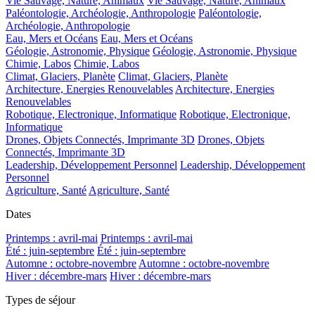
Vie Sauvage, Nature, Animaux
Vie Sauvage, Nature, Animaux
Paléontologie, Archéologie, Anthropologie
Paléontologie,
Archéologie, Anthropologie
Eau, Mers et Océans
Eau, Mers et Océans
Géologie, Astronomie, Physique
Géologie, Astronomie, Physique
Chimie, Labos
Chimie, Labos
Climat, Glaciers, Planète
Climat, Glaciers, Planète
Architecture, Energies Renouvelables
Architecture, Energies
Renouvelables
Robotique, Electronique, Informatique
Robotique, Electronique,
Informatique
Drones, Objets Connectés, Imprimante 3D
Drones, Objets
Connectés, Imprimante 3D
Leadership, Développement Personnel
Leadership, Développement
Personnel
Agriculture, Santé
Agriculture, Santé
Dates
Printemps : avril-mai
Printemps : avril-mai
Été : juin-septembre
Été : juin-septembre
Automne : octobre-novembre
Automne : octobre-novembre
Hiver : décembre-mars
Hiver : décembre-mars
Types de séjour