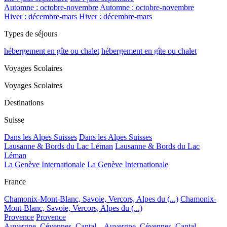
Automne : octobre-novembre
Automne : octobre-novembre
Hiver : décembre-mars
Hiver : décembre-mars
Types de séjours
hébergement en gîte ou chalet
hébergement en gîte ou chalet
Voyages Scolaires
Voyages Scolaires
Destinations
Suisse
Dans les Alpes Suisses
Dans les Alpes Suisses
Lausanne & Bords du Lac Léman
Lausanne & Bords du Lac
Léman
La Genève Internationale
La Genève Internationale
France
Chamonix-Mont-Blanc, Savoie, Vercors, Alpes du (...)
Chamonix-
Mont-Blanc, Savoie, Vercors, Alpes du (...)
Provence
Provence
Auvergne, Cévennes, Cantal...
Auvergne, Cévennes, Cantal...