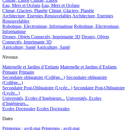
Chimie, Labos
Chimie, Labos
Eau, Mers et Océans
Eau, Mers et Océans
Climat, Glaciers, Planète
Climat, Glaciers, Planète
Architecture, Energies Renouvelables
Architecture, Energies
Renouvelables
Robotique, Electronique, Informatique
Robotique, Electronique,
Informatique
Drones, Objets Connectés, Imprimante 3D
Drones, Objets
Connectés, Imprimante 3D
Agriculture, Santé
Agriculture, Santé
Niveaux
Maternelle et Jardins d’Enfants
Maternelle et Jardins d’Enfants
Primaire
Primaire
Secondaire obligatoire (Collège...)
Secondaire obligatoire
(Collège...)
Secondaire Post-Obligatoire (Lycée...)
Secondaire Post-Obligatoire
(Lycée...)
Universités, Ecoles d’Ingénieurs...
Universités, Ecoles
d’Ingénieurs...
Ecoles Doctorales
Ecoles Doctorales
Dates
Printemps : avril-mai
Printemps : avril-mai