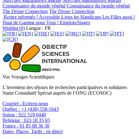
Suivi des Mammifères Marins
Suivi des Mammifères Marins
Connaissance du monde végétal
Connaissance du monde végétal
The Drone Connection
The Drone Connection
Restez informés !
Accessible à tous les Handicaps
Les Filles aussi !
Haut de Gamme pour Tous !
Emplois/Stages
Wishlist (
0
)
Langue : FR
Vos Voyages Scientifiques
L’inventeur des séjours de recherches participatives et solidaires
Statut Consultatif Spécial auprès de l’ONU (ECOSOC)
Courriel :
Ecrivez-nous
Québec :
+1 (438) 558-1643
Suisse :
022 519 0440
Belgique :
023 18 35 65
France :
01 85 08 36 30
Dates, Places, Tarifs :
en direct