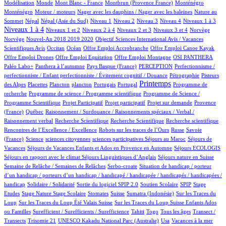
3/1053
1/1053
9/1053
17/1053
17/1053
Modélisation
Monde
Mont Blanc - France
Montbrun (Provence France)
Monténégro
1/1053
1/1053
4/1053
Monténégro
Moteur / moteurs
Nager avec les dauphins / Nager avec les baleines
Nature au
20/1053
20/1053
18/1053
12/1053
15/1053
120/1053
156/1053
430/1053
Sommet
Népal
Népal (Asie du Sud)
Niveau 1
Niveau 2
Niveau 3
Niveau 4
Niveaux 1 à 3
14/1053
70/1053
17/1053
192/1053
2/1053
2/1053
Niveaux 1 à 4
Niveaux 1 et 2
Niveaux 2 à 4
Niveaux 2 et 3
Niveaux 3 et 4
Norvège
27/1053
1/1053
Norvège
Nouvel-An 2018 2019 2020
Objectif Sciences International Avis / Vacances
9/1053
198/1053
1/1053
1/1053
1/1053
Scientifiques Avis
Occitan
Océan
Offre Emploi Accrobranche
Offre Emploi Canoe Kayak
1/1053
1/1053
112/1053
109/1053
Offre Emploi Drones
Offre Emploi Equitation
Offre Emploi Montagne
OSI PANTHERA
111/1053
6/1053
63/1053
1/1053
Paléo Labo+
Panthera à l’automne
Pays Basque (France)
PERCEPTION
Perfectionnisme /
17/1053
10/1053
perfectionniste / Enfant perfectionniste / Évitement cognitif / Douance
Pétrographie
Pisteurs
3/1053
1/1053
1/1053
13/1053
3/1053
494/1053
1/1053
Printemps
des Alpes
Placettes
Plancton
plancton
Portugais
Portugal
Programme de
1/1053
2/1053
recherche
Programme de science / Programme scientifique
Programme de Science /
1/1053
1/1053
18/1053
88/1053
Programme Scientifique
Projet Participatif
Projet participatif
Projet sur demande
Provence
6/1053
1/1053
(France)
Québec
Raisonnement / Surdouance / Raisonnements spéciaux / Verbal /
1/1053
1/1053
1/1053
1/1053
Raisonnement verbal
Recherche Scientifique
Recherche Scientifique
Recherche scientifique
5/1053
102/1053
4/1053
Rencontres de l’Excellence / Excellence
Robots sur les traces de l’Ours
Russe
Savoie
18/1053
1/1053
1/1053
1/1053
100/1053
(France)
Science
sciences citoyennes
sciences participatives
Séjours au Maroc
Séjours de
76/1053
7/1053
18/1053
Vacances
Séjours de Vacances Enfants et Ados en Provence en Automne
Séjours ECOLOGIS
70/1053
14/1053
100/1053
Séjours en rapport avec le climat
Séjours Linguistiques d’Anglais
Séjours nature en Suisse
17/1053
1/1053
Semaine de Relâche / Semaines de Relâches
Serbo-croate
Situation de handicap / porteur
d’un handicap / porteurs d’un handicap / handicapé / handicapée / handicapés / handicapées /
2/1053
3/1053
78/1053
3/1053
1/1053
handicap
Solidaire / Solidarité
Sortie du logiciel SPIP 2.0
Soutien Scolaire
SPIP
Stage
1/1053
18/1053
1/1053
203/1053
4/1053
2/1053
Etudes
Stage Nature
Stage Scolaire
Stomates
Suisse
Sumatra (Indonésie)
Sur les Traces du
11/1053
8/1053
Loup
Sur les Traces du Loup Été Valais Suisse
Sur les Traces du Loup Suisse Enfants Ados
1/1053
62/1053
7/1053
12/1053
100/1053
ou Familles
Surefficient / Surefficients / Surefficience
Tahiti
Togo
Tous les âges
Transect /
1/1053
3/1053
18/1053
1/1053
1/1053
Transects
Trisomie 21
UNESCO Kakadu National Parc (Australie)
Usa
Vacances à la mer