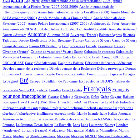
Angleterre
Année internationale de la Désertification (2006)
Année
5/1053
internationale de la Planète Terre (2007-2008-2009)
Année internationale de
3/1053
14/1053
l’Héliophysique (2007)
Année internationale des Récifs Coralliens (2008)
Année Mondiale
3/1053
17/1053
de l’Astronomie (2009)
Année Mondiale de la Chimie (2011)
Année Mondiale de la
6/1053
5/1053
1/1053
65/1053
Physique (2005)
Année Polaire Internationale (2007-2008)
Architectes du Futur
Assertivité
25/1053
16/1053
1/1053
3/1053
1/1053
Astronomie été 2024
Au Fil de l’Arbre
Au Fil de l’Eau
Auditif / auditifs
Australie
Autisme /
480/1053
3/1053
5/1053
1/1053
2/1053
Automne
Autiste / Autistes
Automne 2016
Auvergne (France)
Baleines Açores
Baleines
1/1053
113/1053
1/1053
14/1053
117/1053
Tadoussac
Basque
Biodiversita
Brésil
Bretagne (France)
Camps de Séjour / Camp de Séjour /
6/1053
19/1053
4/1053
3/1053
1/1053
Camps de Séjours
Camps FBI Printemps
Camps Sciences
Canada
Cévennes (France)
1/1053
2/1053
3/1053
Cévennes (France)
Colonie de vacances / Valais / Suisse
Colonies de vacances
Colonies de
1/1053
1/1053
1/1053
3/1053
Vacances et Coronavirus
Colonies Futées
Colos Ecolos / Colo Ecolo
Congo RDC
Congo
1/1053
14/1053
1/1053
1/1053
1/1053
RDC - OUEST
Corse
Côte Atlantique
Dauphin / Baleine
Déficient / déficience / déficients
1/1053
1/1053
23/1053
Développement de la recherche
Développement de la Recherche
Drôme provençale
Drones
2/1053
2/1053
1/1053
28/1053
1/1053
18/1053
15/1053
255/1053
Connection !
Ecosse
Ecosse
Egypte
En cours de création
Ennui profond
Espagne
Espagne
787/1053
15/1053
199/1053
298/1053
3/1053
Eté
Espagnol
Expéditions DROPS
Europe
Expédition de l’automne
Falaises de
2/1053
100/1053
1053/1053
570/1053
Français
Français
Fossiles du Sud de l’Angleterre
Familles
Félin / Félidés
pour non francophone
334/1053
49/1053
1/1053
1/1053
1/1053
1/1053
4/1053
France
Géologie
Géosyst’m
Grêce
Grêce
Guyane
Habitats
3/1053
3/1053
184/1053
29/1053
9/1053
1/1053
1/1053
nordiques
Hawaï
Hawaï (USA)
Hiver
Hiver Nouvel-An et Février
Ice Land Lab
Indonésie
Intégration scolaire / intégration / intégrative / inclusion / inclusif / inclusive / ségrégation /
1/1053
10/1053
9/1053
17/1053
85/1053
6/1053
2/1053
ségrégatif / ségrégative
intelligence exceptionnelle
Islande
Islande
Italie
Italien
Japonais
5/1053
102/1053
6/1053
Jeunesse en Action Europe
Journée Mondiale des Zones Humides RAMSAR
Kyrgyzstan
La
4/1053
1/1053
1/1053
1/1053
2/1053
55/1053
Réunion
La Réunion Océan Indien
La Rochelle
Laos
Laos
Lausanne (Suisse)
Londres
2/1053
5/1053
5/1053
1/1053
1/1053
10/1053
(Angleterre)
Lorraine (France)
Madagascar
Madagascar
Maldives
Mammifères Marins
10/1053
1/1053
1/1053
1/1053
46/1053
53/1053
1/1053
Maroc
Martinique
Mental / mentaux
Mexique
Mexique
MINEO
Missions Biodiversité !