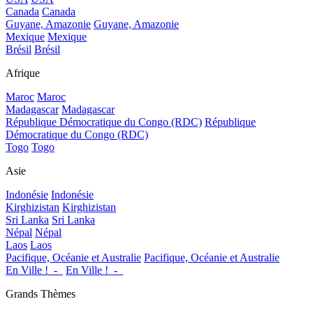
Canada
Canada
Guyane, Amazonie
Guyane, Amazonie
Mexique
Mexique
Brésil
Brésil
Afrique
Maroc
Maroc
Madagascar
Madagascar
République Démocratique du Congo (RDC)
République
Démocratique du Congo (RDC)
Togo
Togo
Asie
Indonésie
Indonésie
Kirghizistan
Kirghizistan
Sri Lanka
Sri Lanka
Népal
Népal
Laos
Laos
Pacifique, Océanie et Australie
Pacifique, Océanie et Australie
En Ville !_-_
En Ville !_-_
Grands Thèmes