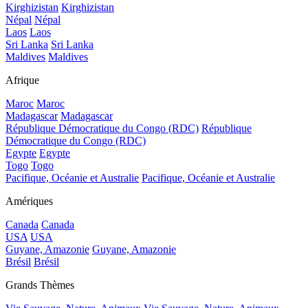
Kirghizistan
Kirghizistan
Népal
Népal
Laos
Laos
Sri Lanka
Sri Lanka
Maldives
Maldives
Afrique
Maroc
Maroc
Madagascar
Madagascar
République Démocratique du Congo (RDC)
République
Démocratique du Congo (RDC)
Egypte
Egypte
Togo
Togo
Pacifique, Océanie et Australie
Pacifique, Océanie et Australie
Amériques
Canada
Canada
USA
USA
Guyane, Amazonie
Guyane, Amazonie
Brésil
Brésil
Grands Thèmes