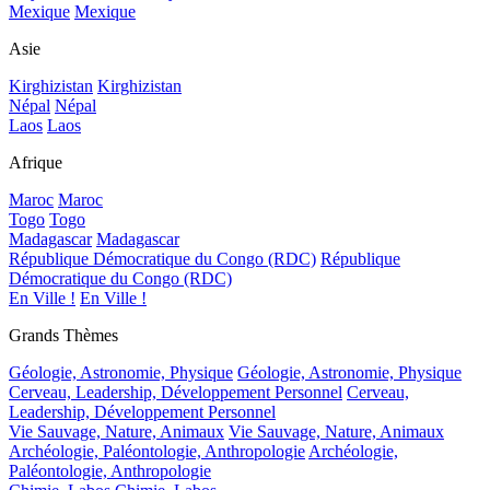
Mexique
Mexique
Asie
Kirghizistan
Kirghizistan
Népal
Népal
Laos
Laos
Afrique
Maroc
Maroc
Togo
Togo
Madagascar
Madagascar
République Démocratique du Congo (RDC)
République
Démocratique du Congo (RDC)
En Ville !
En Ville !
Grands Thèmes
Géologie, Astronomie, Physique
Géologie, Astronomie, Physique
Cerveau, Leadership, Développement Personnel
Cerveau,
Leadership, Développement Personnel
Vie Sauvage, Nature, Animaux
Vie Sauvage, Nature, Animaux
Archéologie, Paléontologie, Anthropologie
Archéologie,
Paléontologie, Anthropologie