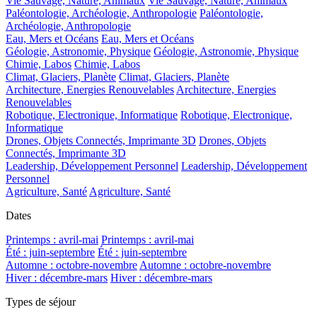
Vie Sauvage, Nature, Animaux
Vie Sauvage, Nature, Animaux
Paléontologie, Archéologie, Anthropologie
Paléontologie,
Archéologie, Anthropologie
Eau, Mers et Océans
Eau, Mers et Océans
Géologie, Astronomie, Physique
Géologie, Astronomie, Physique
Chimie, Labos
Chimie, Labos
Climat, Glaciers, Planète
Climat, Glaciers, Planète
Architecture, Energies Renouvelables
Architecture, Energies
Renouvelables
Robotique, Electronique, Informatique
Robotique, Electronique,
Informatique
Drones, Objets Connectés, Imprimante 3D
Drones, Objets
Connectés, Imprimante 3D
Leadership, Développement Personnel
Leadership, Développement
Personnel
Agriculture, Santé
Agriculture, Santé
Dates
Printemps : avril-mai
Printemps : avril-mai
Été : juin-septembre
Été : juin-septembre
Automne : octobre-novembre
Automne : octobre-novembre
Hiver : décembre-mars
Hiver : décembre-mars
Types de séjour