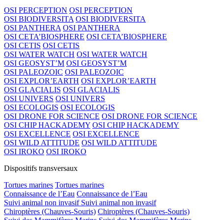
OSI PERCEPTION
OSI PERCEPTION
OSI BIODIVERSITA
OSI BIODIVERSITA
OSI PANTHERA
OSI PANTHERA
OSI CETA’BIOSPHERE
OSI CETA’BIOSPHERE
OSI CETIS
OSI CETIS
OSI WATER WATCH
OSI WATER WATCH
OSI GEOSYST’M
OSI GEOSYST’M
OSI PALEOZOIC
OSI PALEOZOIC
OSI EXPLOR’EARTH
OSI EXPLOR’EARTH
OSI GLACIALIS
OSI GLACIALIS
OSI UNIVERS
OSI UNIVERS
OSI ECOLOGIS
OSI ECOLOGIS
OSI DRONE FOR SCIENCE
OSI DRONE FOR SCIENCE
OSI CHIP HACKADEMY
OSI CHIP HACKADEMY
OSI EXCELLENCE
OSI EXCELLENCE
OSI WILD ATTITUDE
OSI WILD ATTITUDE
OSI IROKO
OSI IROKO
Dispositifs transversaux
Tortues marines
Tortues marines
Connaissance de l’Eau
Connaissance de l’Eau
Suivi animal non invasif
Suivi animal non invasif
Chiroptères (Chauves-Souris)
Chiroptères (Chauves-Souris)