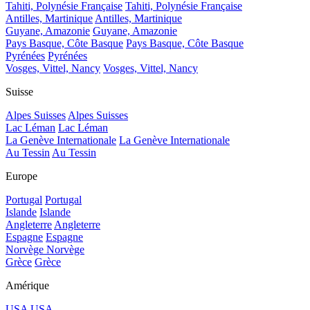
Tahiti, Polynésie Française
Tahiti, Polynésie Française
Antilles, Martinique
Antilles, Martinique
Guyane, Amazonie
Guyane, Amazonie
Pays Basque, Côte Basque
Pays Basque, Côte Basque
Pyrénées
Pyrénées
Vosges, Vittel, Nancy
Vosges, Vittel, Nancy
Suisse
Alpes Suisses
Alpes Suisses
Lac Léman
Lac Léman
La Genève Internationale
La Genève Internationale
Au Tessin
Au Tessin
Europe
Portugal
Portugal
Islande
Islande
Angleterre
Angleterre
Espagne
Espagne
Norvège
Norvège
Grèce
Grèce
Amérique
USA
USA