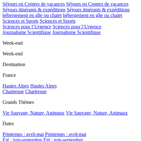
Séjours en Centres de vacances
Séjours en Centres de vacances
Séjours itinérants & expéditions
Séjours itinérants & expéditions
hébergement en gîte ou chalet
hébergement en gîte ou chalet
Sciences et Sports
Sciences et Sports
Sciences pour l’Urgence
Sciences pour l’Urgence
Journalisme Scientifique
Journalisme Scientifique
Week-end
Week-end
Destination
France
Hautes Alpes
Hautes Alpes
Chartreuse
Chartreuse
Grands Thèmes
Vie Sauvage, Nature, Animaux
Vie Sauvage, Nature, Animaux
Dates
Printemps : avril-mai
Printemps : avril-mai
Été : juin-septembre
Été : juin-septembre