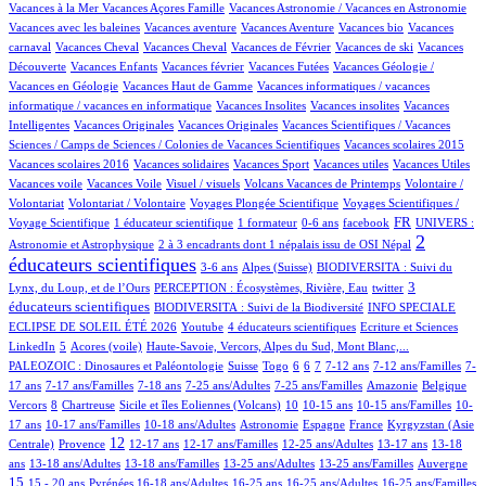
1/1053
65/1053
1/1053
Vacances à la Mer
Vacances Açores Famille
Vacances Astronomie / Vacances en Astronomie
1/1053
18/1053
1/1053
1/1053
Vacances avec les baleines
Vacances aventure
Vacances Aventure
Vacances bio
Vacances
108/1053
1/1053
31/1053
1/1053
1/1053
carnaval
Vacances Cheval
Vacances Cheval
Vacances de Février
Vacances de ski
Vacances
63/1053
1/1053
2/1053
29/1053
Découverte
Vacances Enfants
Vacances février
Vacances Futées
Vacances Géologie /
1/1053
1/1053
Vacances en Géologie
Vacances Haut de Gamme
Vacances informatiques / vacances
1/1053
1/1053
1/1053
informatique / vacances en informatique
Vacances Insolites
Vacances insolites
Vacances
2/1053
1/1053
18/1053
Intelligentes
Vacances Originales
Vacances Originales
Vacances Scientifiques / Vacances
1/1053
1/1053
Sciences / Camps de Sciences / Colonies de Vacances Scientifiques
Vacances scolaires 2015
1/1053
1/1053
1/1053
1/1053
1/1053
Vacances scolaires 2016
Vacances solidaires
Vacances Sport
Vacances utiles
Vacances Utiles
1/1053
1/1053
20/1053
1/1053
Vacances voile
Vacances Voile
Visuel / visuels
Volcans Vacances de Printemps
Volontaire /
1/1053
84/1053
18/1053
Volontariat
Volontariat / Volontaire
Voyages Plongée Scientifique
Voyages Scientifiques /
134/1053
6/1053
2/1053
14/1053
308/1053
69/1053
FR
Voyage Scientifique
1 éducateur scientifique
1 formateur
0-6 ans
facebook
UNIVERS :
11/1053
604/1053
2
Astronomie et Astrophysique
2 à 3 encadrants dont 1 népalais issu de OSI Népal
éducateurs scientifiques
12/1053
175/1053
58/1053
3-6 ans
Alpes (Suisse)
BIODIVERSITA : Suivi du
17/1053
3/1053
309/1053
3
Lynx, du Loup, et de l’Ours
PERCEPTION : Écosystèmes, Rivière, Eau
twitter
78/1053
33/1053
éducateurs scientifiques
BIODIVERSITA : Suivi de la Biodiversité
INFO SPECIALE
3/1053
40/1053
2/1053
3/1053
ECLIPSE DE SOLEIL ÉTÉ 2026
Youtube
4 éducateurs scientifiques
Ecriture et Sciences
19/1053
7/1053
11/1053
109/1053
LinkedIn
5
Acores (voile)
Haute-Savoie, Vercors, Alpes du Sud, Mont Blanc,...
2/1053
4/1053
1/1053
73/1053
105/1053
19/1053
110/1053
5/1053
PALEOZOIC : Dinosaures et Paléontologie
Suisse
Togo
6
6
7
7-12 ans
7-12 ans/Familles
7-
26/1053
75/1053
4/1053
11/1053
14/1053
1/1053
1/1053
17 ans
7-17 ans/Familles
7-18 ans
7-25 ans/Adultes
7-25 ans/Familles
Amazonie
Belgique
118/1053
1/1053
19/1053
93/1053
3/1053
4/1053
18/1053
Vercors
8
Chartreuse
Sicile et îles Eoliennes (Volcans)
10
10-15 ans
10-15 ans/Familles
10-
12/1053
5/1053
36/1053
33/1053
8/1053
110/1053
17 ans
10-17 ans/Familles
10-18 ans/Adultes
Astronomie
Espagne
France
Kyrgyzstan (Asie
223/1053
372/1053
18/1053
2/1053
2/1053
81/1053
17/1053
12
Centrale)
Provence
12-17 ans
12-17 ans/Familles
12-25 ans/Adultes
13-17 ans
13-18
82/1053
7/1053
1/1053
17/1053
3/1053
238/1053
ans
13-18 ans/Adultes
13-18 ans/Familles
13-25 ans/Adultes
13-25 ans/Familles
Auvergne
23/1053
51/1053
123/1053
3/1053
4/1053
1/1053
16/1053
15
15 - 20 ans
Pyrénées
16-18 ans/Adultes
16-25 ans
16-25 ans/Adultes
16-25 ans/Familles