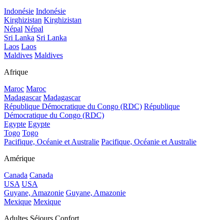
Indonésie
Indonésie
Kirghizistan
Kirghizistan
Népal
Népal
Sri Lanka
Sri Lanka
Laos
Laos
Maldives
Maldives
Afrique
Maroc
Maroc
Madagascar
Madagascar
République Démocratique du Congo (RDC)
République
Démocratique du Congo (RDC)
Egypte
Egypte
Togo
Togo
Pacifique, Océanie et Australie
Pacifique, Océanie et Australie
Amérique
Canada
Canada
USA
USA
Guyane, Amazonie
Guyane, Amazonie
Mexique
Mexique
Adultes Séjours Confort