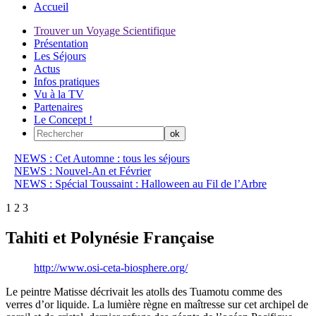
Accueil
Trouver un Voyage Scientifique
Présentation
Les Séjours
Actus
Infos pratiques
Vu à la TV
Partenaires
Le Concept !
NEWS : Cet Automne : tous les séjours
NEWS : Nouvel-An et Février
NEWS : Spécial Toussaint : Halloween au Fil de l’Arbre
1
2
3
Tahiti et Polynésie Française
http://www.osi-ceta-biosphere.org/
Le peintre Matisse décrivait les atolls des Tuamotu comme des
verres d’or liquide. La lumière règne en maîtresse sur cet archipel de