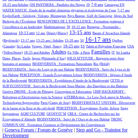
112/1053
45/1053
320/1053
4/1053
153/1053
8/1053
7-9 ans
18-25 ans/Adultes
OSI PANTHERA : Panthère des Neiges
20
Camargue
EN
19/1053
56/1053
WATER WATCH : Etude de la qualité chimique physique et écologique de l’eau
7-17 ans
14/1053
16/1053
5/1053
ExplorEarth : Géologie, Volcans, Montagnes
Pays Basque, Golf de Gascogne
Alpes du Sud
79/1053
Biologie de l’Évolution
RENCONTRES DE L’EXCELLENCE : Formation pratique à
3/1053
9/1053
98/1053
105/1053
l’excellence et au leadership
Mathématiques
30
10-12 ans
Bretagne - Normandie -
304/1053
40/1053
6/1053
572/1053
1/1053
14/1053
13-15 ans
10-13 ans
Atlantique
12 ans
Désert (Maroc)
Bassin d’Arcachon
Islande
26/1053
19/1053
7/1053
2/1053
767/1053
28/1053
16-17 ans
(Reykjavik)
13-17 ans
13-25 ans / Adultes
15-20 ans
50
Québec
1/1053
7/1053
346/1053
36/1053
68/1053
15/1053
18-25 ans
(Canada)
Sri Lanka
Vosges, Vittel, Nancy
ES
Tahiti et Polynésie Française
USA
186/1053
490/1053
1/1053
579/1053
8/1053
1/1053
5/1053
Familles
Adultes
(YellowStone)
18-25 ans/Adultes
En Ville, à Paris
IT
Sri Lanka
5/1053
9/1053
Dates, Places, Tarifs
Japon (Péninsule d’Izu)
WILD ATTITUDE : Rapports entre êtres
41/1053
4/1053
12/1053
humains et animaux
BIODIVERSITA : Formations Naturalistes
Rio (Brésil)
20/1053
BIODIVERSITA : Suivi du Loup et de son Habitat
BIODIVERSITA : Suivi du Lynx et de
1/1053
21/1053
son Habitat
PERCEPTION : Grands Écosystèmes Icônes
BIODIVERSITA : Séjours d’étude
10/1053
96/1053
de la Biodiversité
BIODIVERSITA : Expéditions d’étude de la Biodiversité
CETIS et
19/1053
SUB’ECOSYSTEM : Suivi de la Biodiversité Sous-Marine, des Dauphins et des Baleines
13/1053
14/1053
Genève
DRONE : Ecole de Pilotage, Conception et Fabrication
CHIP HACKADEMY :
2/1053
Robotique et Electronique pour la Science
inTERRAction : Le Low-Tech sauve le Monde -
6/1053
2/1053
Technologies Appropriées
Paris (Camp de Jour)
BIODIVERSITA ET UNIVERS : Découverte
40/1053
3/1053
de la faune et la flore et du ciel étoilé
PERCEPTION : Écosystèmes, Forêts, Arbres
Stage
2/1053
2/1053
1/1053
linguistique
AGRI’CULTURE
GEOSYST’M
CREA : Centre de Recherches sur les
2/1053
2/1053
Écosystèmes d’Altitude
BIODIVERSITA : Suivi de l’Ours et de son Habitat
TRONC
COMMUN OSI : Formation Continue et Déploiements des Compétences
|
Geneva Forum / Forum de Genève
|
Step and Go - Training for
Development