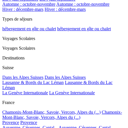
Automne : octobre-novembre
Automne : octobre-novembre
Hiver : décembre-mars
Hiver : décembre-mars
Types de séjours
hébergement en gîte ou chalet
hébergement en gîte ou chalet
Voyages Scolaires
Voyages Scolaires
Destinations
Suisse
Dans les Alpes Suisses
Dans les Alpes Suisses
Lausanne & Bords du Lac Léman
Lausanne & Bords du Lac
Léman
La Genève Internationale
La Genève Internationale
France
Chamonix-Mont-Blanc, Savoie, Vercors, Alpes du (...)
Chamonix-
Mont-Blanc, Savoie, Vercors, Alpes du (...)
Provence
Provence
Auvergne, Cévennes, Cantal...
Auvergne, Cévennes, Cantal...