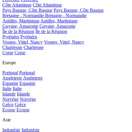
Côte Atlantique
Côte Atlantique
Pays Basque, Côte Basque
Pays Basque, Côte Basque
Bretagne - Normandie
Bretagne - Normandie
Antilles, Martinique
Antilles, Martinique
Guyane, Amazonie
Guyane, Amazonie
Île de la Réunion
Île de la Réunion
Pyrénées
Pyrénées
Vosges, Vittel, Nancy
Vosges, Vittel, Nancy
Chartreuse
Chartreuse
Corse
Corse
Europe
Portugal
Portugal
Angleterre
Angleterre
Espagne
Espagne
Italie
Italie
Islande
Islande
Norvège
Norvège
Grèce
Grèce
Ecosse
Ecosse
Asie
Indonésie
Indonésie