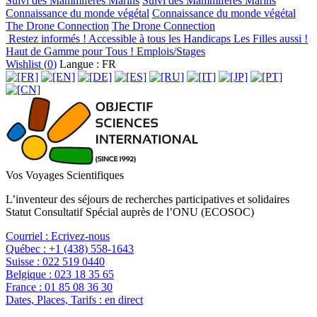
Suivi des Mammifères Marins
Suivi des Mammifères Marins
Connaissance du monde végétal
Connaissance du monde végétal
The Drone Connection
The Drone Connection
Restez informés !
Accessible à tous les Handicaps
Les Filles aussi !
Haut de Gamme pour Tous !
Emplois/Stages
Wishlist (
0
)
Langue : FR
Vos Voyages Scientifiques
L’inventeur des séjours de recherches participatives et solidaires
Statut Consultatif Spécial auprès de l’ONU (ECOSOC)
Courriel :
Ecrivez-nous
Québec :
+1 (438) 558-1643
Suisse :
022 519 0440
Belgique :
023 18 35 65
France :
01 85 08 36 30
Dates, Places, Tarifs :
en direct