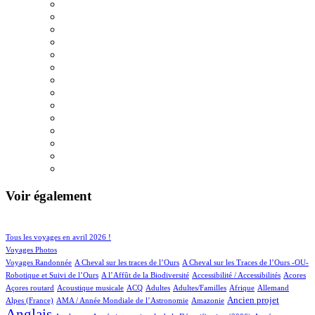
Voir également
112/1053
222/1053
Tous les voyages en avril 2026 !
174/1053
Voyages Photos
6/1053
6/1053
Voyages Randonnée
A Cheval sur les traces de l’Ours
A Cheval sur les Traces de l’Ours -OU-
5/1053
1/1053
6/1053
1/1053
Robotique et Suivi de l’Ours
A l’Affût de la Biodiversité
Accessibilité / Accessibilités
Acores
1/1053
100/1053
35/1053
14/1053
3/1053
75/1053
24/1053
Açores routard
Acoustique musicale
ACQ
Adultes
Adultes/Familles
Afrique
Allemand
14/1053
15/1053
329/1053
809/1053
Ancien projet
Alpes (France)
AMA / Année Mondiale de l’Astronomie
Amazonie
Anglais
58/1053
8/1053
16/1053