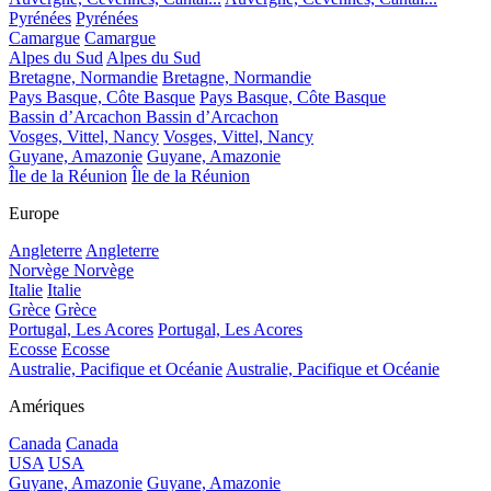
Pyrénées
Pyrénées
Camargue
Camargue
Alpes du Sud
Alpes du Sud
Bretagne, Normandie
Bretagne, Normandie
Pays Basque, Côte Basque
Pays Basque, Côte Basque
Bassin d’Arcachon
Bassin d’Arcachon
Vosges, Vittel, Nancy
Vosges, Vittel, Nancy
Guyane, Amazonie
Guyane, Amazonie
Île de la Réunion
Île de la Réunion
Europe
Angleterre
Angleterre
Norvège
Norvège
Italie
Italie
Grèce
Grèce
Portugal, Les Acores
Portugal, Les Acores
Ecosse
Ecosse
Australie, Pacifique et Océanie
Australie, Pacifique et Océanie
Amériques
Canada
Canada
USA
USA
Guyane, Amazonie
Guyane, Amazonie