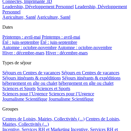
Connectés, Imprimante 3D
Leadership, Développement Personnel
Leadership, Développement
Personnel
Agriculture, Santé
Agriculture, Santé
Dates
Printemps : avril-mai
Printemps : avril-mai
Été : juin-septembre
Été : juin-septembre
Automne : octobre-novembre
Automne : octobre-novembre
Hiver : décembre-mars
Hiver : décembre-mars
Types de séjour
Séjours en Centres de vacances
Séjours en Centres de vacances
Séjours itinérants & expéditions
Séjours itinérants & expéditions
hébergement en gîte ou chalet
hébergement en gîte ou chalet
Sciences et Sports
Sciences et Sports
Sciences pour l’Urgence
Sciences pour l’Urgence
Journalisme Scientifique
Journalisme Scientifique
Groupes
Centres de Loisirs, Mairies, Collectivités (...)
Centres de Loisirs,
Mairies, Collectivités (...)
Incentive, Services RH et Marketing
Incentive, Services RH et