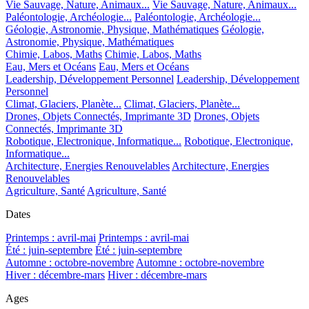
Vie Sauvage, Nature, Animaux...
Vie Sauvage, Nature, Animaux...
Paléontologie, Archéologie...
Paléontologie, Archéologie...
Géologie, Astronomie, Physique, Mathématiques
Géologie,
Astronomie, Physique, Mathématiques
Chimie, Labos, Maths
Chimie, Labos, Maths
Eau, Mers et Océans
Eau, Mers et Océans
Leadership, Développement Personnel
Leadership, Développement
Personnel
Climat, Glaciers, Planète...
Climat, Glaciers, Planète...
Drones, Objets Connectés, Imprimante 3D
Drones, Objets
Connectés, Imprimante 3D
Robotique, Electronique, Informatique...
Robotique, Electronique,
Informatique...
Architecture, Energies Renouvelables
Architecture, Energies
Renouvelables
Agriculture, Santé
Agriculture, Santé
Dates
Printemps : avril-mai
Printemps : avril-mai
Été : juin-septembre
Été : juin-septembre
Automne : octobre-novembre
Automne : octobre-novembre
Hiver : décembre-mars
Hiver : décembre-mars
Ages