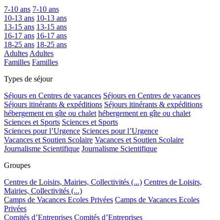
7-10 ans
7-10 ans
10-13 ans
10-13 ans
13-15 ans
13-15 ans
16-17 ans
16-17 ans
18-25 ans
18-25 ans
Adultes
Adultes
Familles
Familles
Types de séjour
Séjours en Centres de vacances
Séjours en Centres de vacances
Séjours itinérants & expéditions
Séjours itinérants & expéditions
hébergement en gîte ou chalet
hébergement en gîte ou chalet
Sciences et Sports
Sciences et Sports
Sciences pour l’Urgence
Sciences pour l’Urgence
Vacances et Soutien Scolaire
Vacances et Soutien Scolaire
Journalisme Scientifique
Journalisme Scientifique
Groupes
Centres de Loisirs, Mairies, Collectivités (...)
Centres de Loisirs,
Mairies, Collectivités (...)
Camps de Vacances Ecoles Privées
Camps de Vacances Ecoles
Privées
Comités d’Entreprises
Comités d’Entreprises