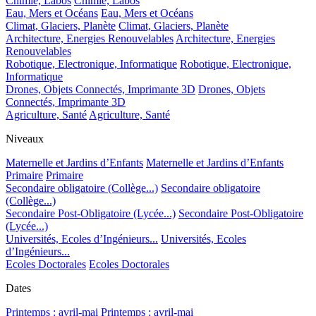
Chimie, Labos
Chimie, Labos
Eau, Mers et Océans
Eau, Mers et Océans
Climat, Glaciers, Planète
Climat, Glaciers, Planète
Architecture, Energies Renouvelables
Architecture, Energies
Renouvelables
Robotique, Electronique, Informatique
Robotique, Electronique,
Informatique
Drones, Objets Connectés, Imprimante 3D
Drones, Objets
Connectés, Imprimante 3D
Agriculture, Santé
Agriculture, Santé
Niveaux
Maternelle et Jardins d’Enfants
Maternelle et Jardins d’Enfants
Primaire
Primaire
Secondaire obligatoire (Collège...)
Secondaire obligatoire
(Collège...)
Secondaire Post-Obligatoire (Lycée...)
Secondaire Post-Obligatoire
(Lycée...)
Universités, Ecoles d’Ingénieurs...
Universités, Ecoles
d’Ingénieurs...
Ecoles Doctorales
Ecoles Doctorales
Dates
Printemps : avril-mai
Printemps : avril-mai