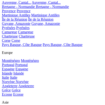
Auvergne, Cantal...
Auvergne, Cantal...
Bretagne - Normandie
Bretagne - Normandie
Provence
Provence
Martinique Antilles
Martinique Antilles
Île de la Réunion
Île de la Réunion
Guyane, Amazonie
Guyane, Amazonie
Pyrénées
Pyrénées
Camargue
Camargue
Chartreuse
Chartreuse
Corse
Corse
Pays Basque, Côte Basque
Pays Basque, Côte Basque
Europe
Monténégro
Monténégro
Portugal
Portugal
Espagne
Espagne
Islande
Islande
Italie
Italie
Norvège
Norvège
Angleterre
Angleterre
Grèce
Grèce
Ecosse
Ecosse
Asie