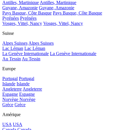
Antilles, Martinique
Antilles, Martinique
Guyane, Amazonie
Guyane, Amazonie
Pays Basque, Côte Basque
Pays Basque, Côte Basque
Pyrénées
Pyrénées
Vosges, Vittel, Nancy
Vosges, Vittel, Nancy
Suisse
Alpes Suisses
Alpes Suisses
Lac Léman
Lac Léman
La Genève Internationale
La Genève Internationale
Au Tessin
Au Tessin
Europe
Portugal
Portugal
Islande
Islande
Angleterre
Angleterre
Espagne
Espagne
Norvège
Norvège
Grèce
Grèce
Amérique
USA
USA
Canada
Canada