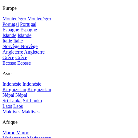
Europe
Monténégro
Monténégro
Portugal
Portugal
Espagne
Espagne
Islande
Islande
Italie
Italie
Norvège
Norvège
Angleterre
Angleterre
Grèce
Grèce
Ecosse
Ecosse
Asie
Indonésie
Indonésie
Kirghizistan
Kirghizistan
Népal
Népal
Sri Lanka
Sri Lanka
Laos
Laos
Maldives
Maldives
Afrique
Maroc
Maroc