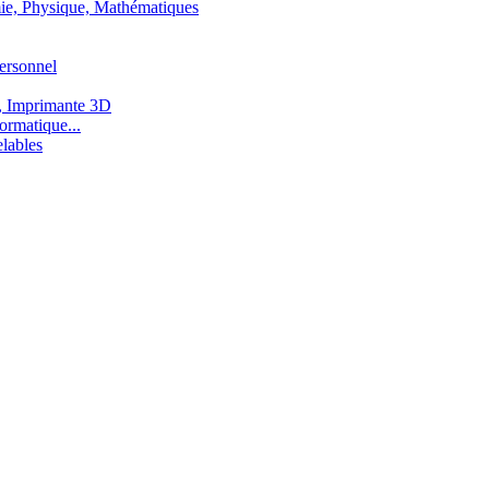
ie, Physique, Mathématiques
ersonnel
, Imprimante 3D
ormatique...
lables