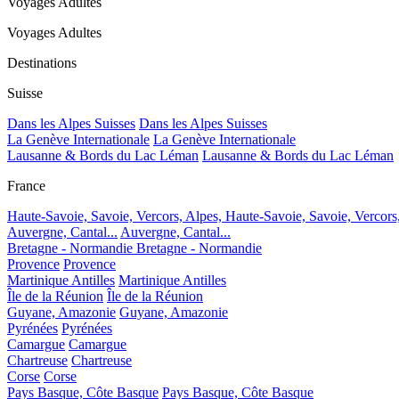
Voyages Adultes
Voyages Adultes
Destinations
Suisse
Dans les Alpes Suisses
Dans les Alpes Suisses
La Genève Internationale
La Genève Internationale
Lausanne & Bords du Lac Léman
Lausanne & Bords du Lac Léman
France
Haute-Savoie, Savoie, Vercors, Alpes,
Haute-Savoie, Savoie, Vercors
Auvergne, Cantal...
Auvergne, Cantal...
Bretagne - Normandie
Bretagne - Normandie
Provence
Provence
Martinique Antilles
Martinique Antilles
Île de la Réunion
Île de la Réunion
Guyane, Amazonie
Guyane, Amazonie
Pyrénées
Pyrénées
Camargue
Camargue
Chartreuse
Chartreuse
Corse
Corse
Pays Basque, Côte Basque
Pays Basque, Côte Basque