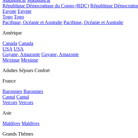
Madagascar
Madagascar
République Démocratique du Congo (RDC)
République Démocrati
Egypte
Egypte
Togo
Togo
Pacifique, Océanie et Australie
Pacifique, Océanie et Australie
Amérique
Canada
Canada
USA
USA
Guyane, Amazonie
Guyane, Amazonie
Mexique
Mexique
Adultes Séjours Confort
France
Baronnies
Baronnies
Cantal
Cantal
Vercors
Vercors
Asie
Maldives
Maldives
Grands Thèmes