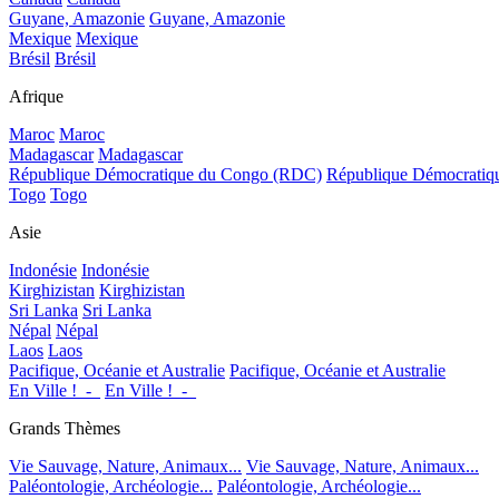
Guyane, Amazonie
Guyane, Amazonie
Mexique
Mexique
Brésil
Brésil
Afrique
Maroc
Maroc
Madagascar
Madagascar
République Démocratique du Congo (RDC)
République Démocrati
Togo
Togo
Asie
Indonésie
Indonésie
Kirghizistan
Kirghizistan
Sri Lanka
Sri Lanka
Népal
Népal
Laos
Laos
Pacifique, Océanie et Australie
Pacifique, Océanie et Australie
En Ville !_-_
En Ville !_-_
Grands Thèmes
Vie Sauvage, Nature, Animaux...
Vie Sauvage, Nature, Animaux...
Paléontologie, Archéologie...
Paléontologie, Archéologie...