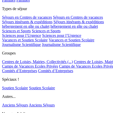
Familles
Familles
Types de séjour
Séjours en Centres de vacances
Séjours en Centres de vacances
Séjours itinérants & expéditions
Séjours itinérants & expéditions
hébergement en gîte ou chalet
hébergement en gîte ou chalet
Sciences et Sports
Sciences et Sports
Sciences pour l’Urgence
Sciences pour l’Urgence
Vacances et Soutien Scolaire
Vacances et Soutien Scolaire
Journalisme Scientifique
Journalisme Scientifique
Groupes
Centres de Loisirs, Mairies, Collectivités (...)
Centres de Loisirs, Mairie
Camps de Vacances Ecoles Privées
Camps de Vacances Ecoles Privé
Comités d’Entreprises
Comités d’Entreprises
Spéciaux !
Soutien Scolaire
Soutien Scolaire
Autres...
Anciens Séjours
Anciens Séjours