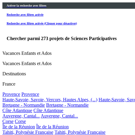
Activer la recherche avec filtres
Recherche avec filtres activée
Recherche avec filtres activée (Cliquer pour désactiver)
Chercher parmi
273
projets de Sciences Participatives
Vacances Enfants et Ados
Vacances Enfants et Ados
Destinations
France
Provence
Provence
Haute-Savoie, Savoie, Vercors, Hautes Alpes, (...)
Haute-Savoie, Savoi
Bretagne - Normandie
Bretagne - Normandie
Côte Atlantique
Côte Atlantique
Auvergne, Cantal...
Auvergne, Cantal...
Corse
Corse
Île de la Réunion
Île de la Réunion
Tahiti, Polynésie Française
Tahiti, Polynésie Française