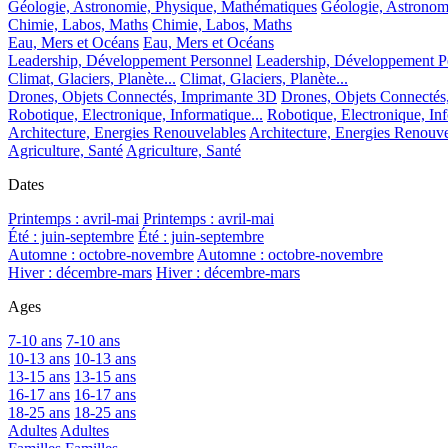
Géologie, Astronomie, Physique, Mathématiques
Géologie, Astronom
Chimie, Labos, Maths
Chimie, Labos, Maths
Eau, Mers et Océans
Eau, Mers et Océans
Leadership, Développement Personnel
Leadership, Développement P
Climat, Glaciers, Planète...
Climat, Glaciers, Planète...
Drones, Objets Connectés, Imprimante 3D
Drones, Objets Connectés
Robotique, Electronique, Informatique...
Robotique, Electronique, Inf
Architecture, Energies Renouvelables
Architecture, Energies Renouve
Agriculture, Santé
Agriculture, Santé
Dates
Printemps : avril-mai
Printemps : avril-mai
Été : juin-septembre
Été : juin-septembre
Automne : octobre-novembre
Automne : octobre-novembre
Hiver : décembre-mars
Hiver : décembre-mars
Ages
7-10 ans
7-10 ans
10-13 ans
10-13 ans
13-15 ans
13-15 ans
16-17 ans
16-17 ans
18-25 ans
18-25 ans
Adultes
Adultes