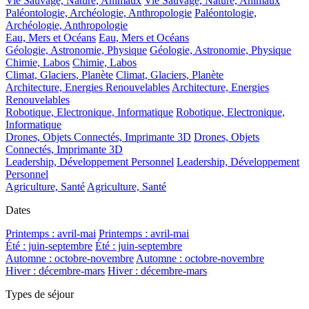
Vie Sauvage, Nature, Animaux
Vie Sauvage, Nature, Animaux
Paléontologie, Archéologie, Anthropologie
Paléontologie,
Archéologie, Anthropologie
Eau, Mers et Océans
Eau, Mers et Océans
Géologie, Astronomie, Physique
Géologie, Astronomie, Physique
Chimie, Labos
Chimie, Labos
Climat, Glaciers, Planète
Climat, Glaciers, Planète
Architecture, Energies Renouvelables
Architecture, Energies
Renouvelables
Robotique, Electronique, Informatique
Robotique, Electronique,
Informatique
Drones, Objets Connectés, Imprimante 3D
Drones, Objets
Connectés, Imprimante 3D
Leadership, Développement Personnel
Leadership, Développement
Personnel
Agriculture, Santé
Agriculture, Santé
Dates
Printemps : avril-mai
Printemps : avril-mai
Été : juin-septembre
Été : juin-septembre
Automne : octobre-novembre
Automne : octobre-novembre
Hiver : décembre-mars
Hiver : décembre-mars
Types de séjour