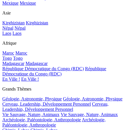
Mexique
Mexique
Asie
Kirghizistan
Kirghizistan
Népal
Népal
Laos
Laos
Afrique
Maroc
Maroc
Togo
Togo
Madagascar
Madagascar
République Démocratique du Congo (RDC)
République
Démocratique du Congo (RDC)
En Ville !
En Ville !
Grands Thèmes
Géologie, Astronomie, Physique
Géologie, Astronomie, Physique
Cerveau, Leadership, Développement Personnel
Cerveau,
Leadership, Développement Personnel
Vie Sauvage, Nature, Animaux
Vie Sauvage, Nature, Animaux
Archéologie, Paléontologie, Anthropologie
Archéologie,
Paléontologie, Anthropologie