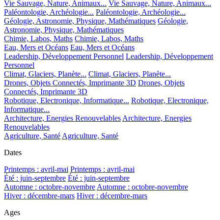
Vie Sauvage, Nature, Animaux...
Vie Sauvage, Nature, Animaux...
Paléontologie, Archéologie...
Paléontologie, Archéologie...
Géologie, Astronomie, Physique, Mathématiques
Géologie,
Astronomie, Physique, Mathématiques
Chimie, Labos, Maths
Chimie, Labos, Maths
Eau, Mers et Océans
Eau, Mers et Océans
Leadership, Développement Personnel
Leadership, Développement
Personnel
Climat, Glaciers, Planète...
Climat, Glaciers, Planète...
Drones, Objets Connectés, Imprimante 3D
Drones, Objets
Connectés, Imprimante 3D
Robotique, Electronique, Informatique...
Robotique, Electronique,
Informatique...
Architecture, Energies Renouvelables
Architecture, Energies
Renouvelables
Agriculture, Santé
Agriculture, Santé
Dates
Printemps : avril-mai
Printemps : avril-mai
Été : juin-septembre
Été : juin-septembre
Automne : octobre-novembre
Automne : octobre-novembre
Hiver : décembre-mars
Hiver : décembre-mars
Ages