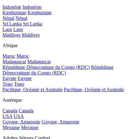
Indonésie
Indonésie
Kirghizistan
Kirghizistan
Népal
Népal
Sri Lanka
Sri Lanka
Laos
Laos
Maldives
Maldives
Afrique
Maroc
Maroc
Madagascar
Madagascar
République Démocratique du Congo (RDC)
République
Démocratique du Congo (RDC)
Egypte
Egypte
Togo
Togo
Pacifique, Océanie et Australie
Pacifique, Océanie et Australie
Amérique
Canada
Canada
USA
USA
Guyane, Amazonie
Guyane, Amazonie
Mexique
Mexique
Adultes Séjours Confort