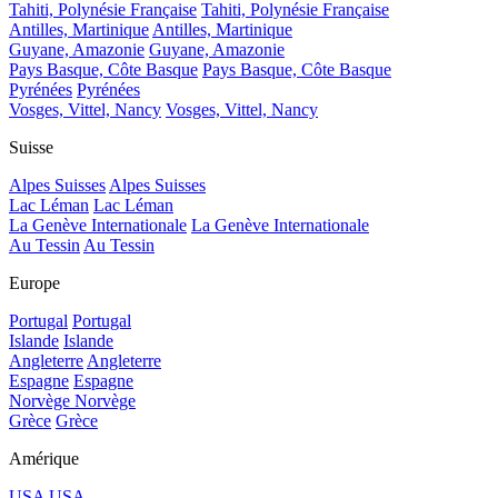
Tahiti, Polynésie Française
Tahiti, Polynésie Française
Antilles, Martinique
Antilles, Martinique
Guyane, Amazonie
Guyane, Amazonie
Pays Basque, Côte Basque
Pays Basque, Côte Basque
Pyrénées
Pyrénées
Vosges, Vittel, Nancy
Vosges, Vittel, Nancy
Suisse
Alpes Suisses
Alpes Suisses
Lac Léman
Lac Léman
La Genève Internationale
La Genève Internationale
Au Tessin
Au Tessin
Europe
Portugal
Portugal
Islande
Islande
Angleterre
Angleterre
Espagne
Espagne
Norvège
Norvège
Grèce
Grèce
Amérique
USA
USA