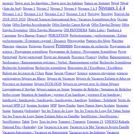
1/521
2/521
5/521
5/521
moteurs
Nager avec les dauphins / Nager avec les baleines
Nature au Sommet
Népal
Népal
7/521
10/521
6/521
45/521
39/521
235/521
8/521
Niveaux 1 à 4
(Asie du Sud)
Niveau 1
Niveau 2
Niveau 3
Niveau 4
Niveaux 1 à 3
36/521
4/521
107/521
2/521
2/521
12/521
Niveaux 1 et 2
Niveaux 2 à 4
Niveaux 2 et 3
Niveaux 3 et 4
Norvège
Norvège
Nouvel-An
1/521
6/521
64/521
2018 2019 2020
Objectif Sciences International Avis / Vacances Scientifiques Avis
Occitan
1/521
1/521
1/521
1/521
Océan
Offre Emploi Accrobranche
Offre Emploi Canoe Kayak
Offre Emploi Drones
Offre
1/521
36/521
32/521
35/521
Emploi Equitation
Offre Emploi Montagne
OSI PANTHERA
Paléo Labo+
Panthera à
3/521
21/521
1/521
l’automne
Pays Basque (France)
PERCEPTION
Perfectionnisme / perfectionniste / Enfant
2/521
5/521
3/521
1/521
perfectionniste / Évitement cognitif / Douance
Pétrographie
Pisteurs des Alpes
Placettes
1/521
6/521
1/521
229/521
1/521
1/521
Printemps
Plancton
plancton
Portugais
Portugal
Programme de recherche
Programme de
2/521
1/521
science / Programme scientifique
Programme de Science / Programme Scientifique
Projet
1/521
13/521
28/521
3/521
1/521
Participatif
Projet participatif
Projet sur demande
Provence (France)
Québec
Raisonnement /
1/521
1/521
Surdouance / Raisonnements spéciaux / Verbal / Raisonnement verbal
Recherche Scientifique
1/521
1/521
3/521
Recherche Scientifique
Recherche scientifique
Rencontres de l’Excellence / Excellence
33/521
4/521
3/521
1/521
1/521
Robots sur les traces de l’Ours
Russe
Savoie (France)
Science
sciences citoyennes
sciences
2/521
32/521
18/521
participatives
Séjours au Maroc
Séjours de Vacances
Séjours de Vacances Enfants et Ados en
3/521
11/521
67/521
Provence en Automne
Séjours ECOLOGIS
Séjours en rapport avec le climat
Séjours
7/521
32/521
4/521
Linguistiques d’Anglais
Séjours nature en Suisse
Semaine de Relâche / Semaines de Relâches
1/521
Serbo-croate
Situation de handicap / porteur d’un handicap / porteurs d’un handicap /
2/521
3/521
handicapé / handicapée / handicapés / handicapées / handicap
Solidaire / Solidarité
Sortie du
19/521
3/521
1/521
1/521
3/521
1/521
82/521
logiciel SPIP 2.0
Soutien Scolaire
SPIP
Stage Etudes
Stage Nature
Stage Scolaire
Stomates
8/521
2/521
4/521
3/521
Suisse
Sumatra (Indonésie)
Sur les Traces du Loup
Sur les Traces du Loup Été Valais Suisse
1/521
Sur les Traces du Loup Suisse Enfants Ados ou Familles
Surefficient / Surefficients /
10/521
6/521
9/521
32/521
1/521
1/521
Surefficience
Tahiti
Togo
Tous les âges
Transect / Transects
Trisomie 21
UNESCO Kakadu
5/521
1/521
1/521
1/521
11/521
National Parc (Australie)
Usa
Vacances à la mer
Vacances à la Mer
Vacances Açores Famille
1/521
1/521
Vacances Astronomie / Vacances en Astronomie
Vacances avec les baleines
Vacances