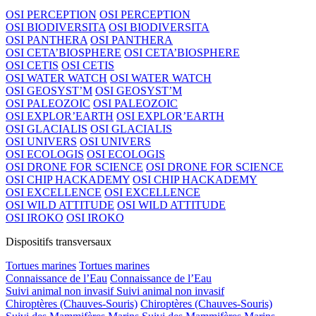
OSI PERCEPTION
OSI PERCEPTION
OSI BIODIVERSITA
OSI BIODIVERSITA
OSI PANTHERA
OSI PANTHERA
OSI CETA’BIOSPHERE
OSI CETA’BIOSPHERE
OSI CETIS
OSI CETIS
OSI WATER WATCH
OSI WATER WATCH
OSI GEOSYST’M
OSI GEOSYST’M
OSI PALEOZOIC
OSI PALEOZOIC
OSI EXPLOR’EARTH
OSI EXPLOR’EARTH
OSI GLACIALIS
OSI GLACIALIS
OSI UNIVERS
OSI UNIVERS
OSI ECOLOGIS
OSI ECOLOGIS
OSI DRONE FOR SCIENCE
OSI DRONE FOR SCIENCE
OSI CHIP HACKADEMY
OSI CHIP HACKADEMY
OSI EXCELLENCE
OSI EXCELLENCE
OSI WILD ATTITUDE
OSI WILD ATTITUDE
OSI IROKO
OSI IROKO
Dispositifs transversaux
Tortues marines
Tortues marines
Connaissance de l’Eau
Connaissance de l’Eau
Suivi animal non invasif
Suivi animal non invasif
Chiroptères (Chauves-Souris)
Chiroptères (Chauves-Souris)