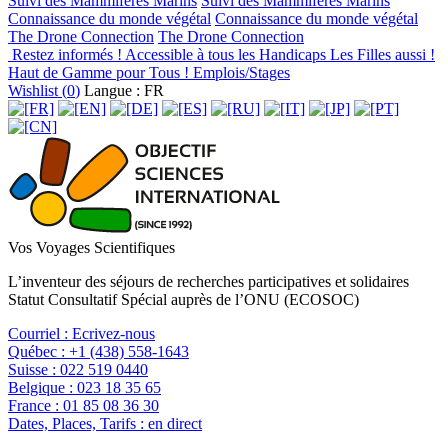
Suivi des Mammifères Marins
Suivi des Mammifères Marins
Connaissance du monde végétal
Connaissance du monde végétal
The Drone Connection
The Drone Connection
Restez informés !
Accessible à tous les Handicaps
Les Filles aussi !
Haut de Gamme pour Tous !
Emplois/Stages
Wishlist (
0
)
Langue : FR
Vos Voyages Scientifiques
L’inventeur des séjours de recherches participatives et solidaires
Statut Consultatif Spécial auprès de l’ONU (ECOSOC)
Courriel :
Ecrivez-nous
Québec :
+1 (438) 558-1643
Suisse :
022 519 0440
Belgique :
023 18 35 65
France :
01 85 08 36 30
Dates, Places, Tarifs :
en direct