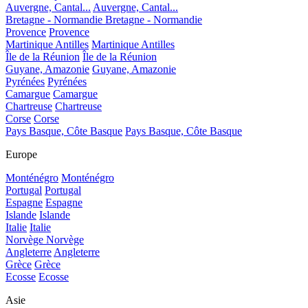
Auvergne, Cantal...
Auvergne, Cantal...
Bretagne - Normandie
Bretagne - Normandie
Provence
Provence
Martinique Antilles
Martinique Antilles
Île de la Réunion
Île de la Réunion
Guyane, Amazonie
Guyane, Amazonie
Pyrénées
Pyrénées
Camargue
Camargue
Chartreuse
Chartreuse
Corse
Corse
Pays Basque, Côte Basque
Pays Basque, Côte Basque
Europe
Monténégro
Monténégro
Portugal
Portugal
Espagne
Espagne
Islande
Islande
Italie
Italie
Norvège
Norvège
Angleterre
Angleterre
Grèce
Grèce
Ecosse
Ecosse
Asie