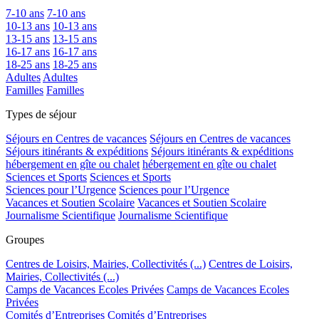
7-10 ans
7-10 ans
10-13 ans
10-13 ans
13-15 ans
13-15 ans
16-17 ans
16-17 ans
18-25 ans
18-25 ans
Adultes
Adultes
Familles
Familles
Types de séjour
Séjours en Centres de vacances
Séjours en Centres de vacances
Séjours itinérants & expéditions
Séjours itinérants & expéditions
hébergement en gîte ou chalet
hébergement en gîte ou chalet
Sciences et Sports
Sciences et Sports
Sciences pour l’Urgence
Sciences pour l’Urgence
Vacances et Soutien Scolaire
Vacances et Soutien Scolaire
Journalisme Scientifique
Journalisme Scientifique
Groupes
Centres de Loisirs, Mairies, Collectivités (...)
Centres de Loisirs,
Mairies, Collectivités (...)
Camps de Vacances Ecoles Privées
Camps de Vacances Ecoles
Privées
Comités d’Entreprises
Comités d’Entreprises