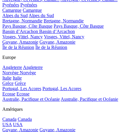
Pyrénées
Pyrénées
Camargue
Camargue
Alpes du Sud
Alpes du Sud
Bretagne, Normandie
Bretagne, Normandie
Pays Basque, Côte Basque
Pays Basque, Côte Basque
Bassin d’Arcachon
Bassin d’Arcachon
Vosges, Vittel, Nancy
Vosges, Vittel, Nancy
Guyane, Amazonie
Guyane, Amazonie
Île de la Réunion
Île de la Réunion
Europe
Angleterre
Angleterre
Norvège
Norvège
Italie
Italie
Grèce
Grèce
Portugal, Les Acores
Portugal, Les Acores
Ecosse
Ecosse
Australie, Pacifique et Océanie
Australie, Pacifique et Océanie
Amériques
Canada
Canada
USA
USA
Guyane, Amazonie
Guyane, Amazonie