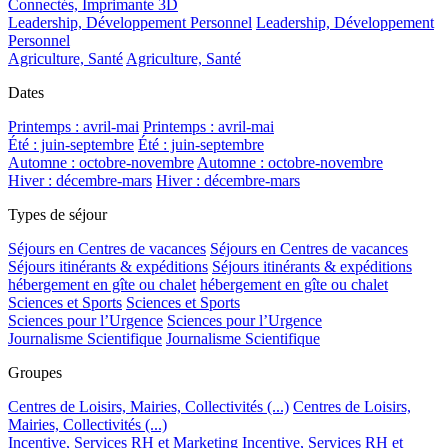
Connectés, Imprimante 3D
Leadership, Développement Personnel
Leadership, Développement
Personnel
Agriculture, Santé
Agriculture, Santé
Dates
Printemps : avril-mai
Printemps : avril-mai
Été : juin-septembre
Été : juin-septembre
Automne : octobre-novembre
Automne : octobre-novembre
Hiver : décembre-mars
Hiver : décembre-mars
Types de séjour
Séjours en Centres de vacances
Séjours en Centres de vacances
Séjours itinérants & expéditions
Séjours itinérants & expéditions
hébergement en gîte ou chalet
hébergement en gîte ou chalet
Sciences et Sports
Sciences et Sports
Sciences pour l’Urgence
Sciences pour l’Urgence
Journalisme Scientifique
Journalisme Scientifique
Groupes
Centres de Loisirs, Mairies, Collectivités (...)
Centres de Loisirs,
Mairies, Collectivités (...)
Incentive, Services RH et Marketing
Incentive, Services RH et