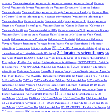
3/521
1/521
1/521
40/521
1/521
aventure
Vacances Aventure
Vacances bio
Vacances carnaval
Vacances Cheval
Vacances
15/521
1/521
1/521
10/521
1/521
Cheval
Vacances de Février
Vacances de ski
Vacances Découverte
Vacances Enfants
2/521
6/521
1/521
Vacances février
Vacances Futées
Vacances Géologie / Vacances en Géologie
Vacances Haut
1/521
1/521
de Gamme
Vacances informatiques / vacances informatique / vacances en informatique
1/521
1/521
2/521
1/521
Vacances Insolites
Vacances insolites
Vacances Intelligentes
Vacances Originales
Vacances
3/521
Originales
Vacances Scientifiques / Vacances Sciences / Camps de Sciences / Colonies de
1/521
1/521
1/521
1/521
Vacances Scientifiques
Vacances scolaires 2015
Vacances scolaires 2016
Vacances solidaires
1/521
1/521
1/521
1/521
1/521
Vacances Sport
Vacances utiles
Vacances Utiles
Vacances voile
Vacances Voile
Visuel /
3/521
1/521
1/521
30/521
visuels
Volcans Vacances de Printemps
Volontaire / Volontariat
Volontariat / Volontaire
4/521
60/521
Voyages Plongée Scientifique
Voyages Scientifiques / Voyage Scientifique
1 éducateur
4/521
2/521
10/521
195/521
15/521
3/521
FR
scientifique
1 formateur
0-6 ans
facebook
UNIVERS : Astronomie et Astrophysique
2 à
324/521
8/521
2 éducateurs scientifiques
3 encadrants dont 1 népalais issu de OSI Népal
3-6
55/521
24/521
6/521
ans
Alpes (Suisse)
BIODIVERSITA : Suivi du Lynx, du Loup, et de l’Ours
PERCEPTION :
1/521
133/521
37/521
3 éducateurs scientifiques
Écosystèmes, Rivière, Eau
twitter
BIODIVERSITA : Suivi de
40/521
1/521
27/521
la Biodiversité
INFO SPECIALE ECLIPSE DE SOLEIL ÉTÉ 2026
Youtube
4 éducateurs
1/521
1/521
16/521
3/521
9/521
scientifiques
Ecriture et Sciences
LinkedIn
5
Acores (voile)
Haute-Savoie, Vercors, Alpes du
32/521
2/521
4/521
1/521
14/521
34/521
8/521
28/521
Sud, Mont Blanc,...
PALEOZOIC : Dinosaures et Paléontologie
Suisse
Togo
6
6
7
7-12 ans
2/521
26/521
18/521
1/521
8/521
1/521
7-12 ans/Familles
7-17 ans
7-17 ans/Familles
7-18 ans
7-25 ans/Adultes
7-25 ans/Familles
1/521
1/521
35/521
1/521
4/521
48/521
2/521
1/521
Amazonie
Belgique
Vercors
8
Chartreuse
Sicile et îles Eoliennes (Volcans)
10
10-15 ans
3/521
6/521
4/521
43/521
40/521
6/521
10-15 ans/Familles
10-17 ans
10-17 ans/Familles
10-18 ans/Adultes
Astronomie
Espagne
40/521
98/521
226/521
16/521
2/521
1/521
12
France
Kyrgyzstan (Asie Centrale)
Provence
12-17 ans
12-17 ans/Familles
12-25
78/521
8/521
17/521
5/521
1/521
2/521
ans/Adultes
13-17 ans
13-18 ans
13-18 ans/Adultes
13-18 ans/Familles
13-25 ans/Adultes
2/521
102/521
23/521
32/521
43/521
2/521
2/521
13-25 ans/Familles
Auvergne
15
15 - 20 ans
Pyrénées
16-18 ans/Adultes
16-25 ans
16-25
2/521
7/521
36/521
49/521
125/521
ans/Adultes
16-25 ans/Familles
18-25 ans/Adultes
OSI PANTHERA : Panthère des Neiges
20
2/521
120/521
10/521
7-9 ans
EN
Camargue
WATER WATCH : Etude de la qualité chimique physique et