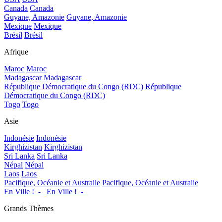
Canada
Canada
Guyane, Amazonie
Guyane, Amazonie
Mexique
Mexique
Brésil
Brésil
Afrique
Maroc
Maroc
Madagascar
Madagascar
République Démocratique du Congo (RDC)
République
Démocratique du Congo (RDC)
Togo
Togo
Asie
Indonésie
Indonésie
Kirghizistan
Kirghizistan
Sri Lanka
Sri Lanka
Népal
Népal
Laos
Laos
Pacifique, Océanie et Australie
Pacifique, Océanie et Australie
En Ville !_-_
En Ville !_-_
Grands Thèmes