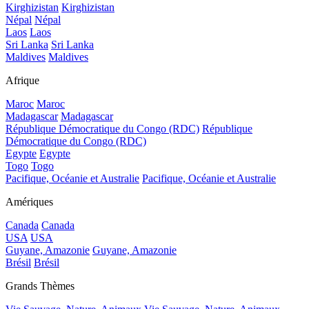
Kirghizistan
Kirghizistan
Népal
Népal
Laos
Laos
Sri Lanka
Sri Lanka
Maldives
Maldives
Afrique
Maroc
Maroc
Madagascar
Madagascar
République Démocratique du Congo (RDC)
République
Démocratique du Congo (RDC)
Egypte
Egypte
Togo
Togo
Pacifique, Océanie et Australie
Pacifique, Océanie et Australie
Amériques
Canada
Canada
USA
USA
Guyane, Amazonie
Guyane, Amazonie
Brésil
Brésil
Grands Thèmes