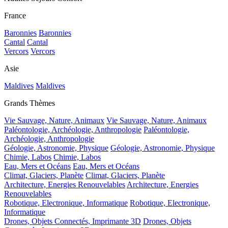
France
Baronnies
Baronnies
Cantal
Cantal
Vercors
Vercors
Asie
Maldives
Maldives
Grands Thèmes
Vie Sauvage, Nature, Animaux
Vie Sauvage, Nature, Animaux
Paléontologie, Archéologie, Anthropologie
Paléontologie,
Archéologie, Anthropologie
Géologie, Astronomie, Physique
Géologie, Astronomie, Physique
Chimie, Labos
Chimie, Labos
Eau, Mers et Océans
Eau, Mers et Océans
Climat, Glaciers, Planète
Climat, Glaciers, Planète
Architecture, Energies Renouvelables
Architecture, Energies
Renouvelables
Robotique, Electronique, Informatique
Robotique, Electronique,
Informatique
Drones, Objets Connectés, Imprimante 3D
Drones, Objets