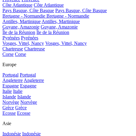
Côte Atlantique
Côte Atlantique
Pays Basque, Côte Basque
Pays Basque, Côte Basque
Bretagne - Normandie
Bretagne - Normandie
Antilles, Martinique
Antilles, Martinique
Guyane, Amazonie
Guyane, Amazonie
Île de la Réunion
Île de la Réunion
Pyrénées
Pyrénées
Vosges, Vittel, Nancy
Vosges, Vittel, Nancy
Chartreuse
Chartreuse
Corse
Corse
Europe
Portugal
Portugal
Angleterre
Angleterre
Espagne
Espagne
Italie
Italie
Islande
Islande
Norvège
Norvège
Grèce
Grèce
Ecosse
Ecosse
Asie
Indonésie
Indonésie