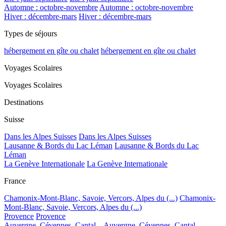
Automne : octobre-novembre
Automne : octobre-novembre
Hiver : décembre-mars
Hiver : décembre-mars
Types de séjours
hébergement en gîte ou chalet
hébergement en gîte ou chalet
Voyages Scolaires
Voyages Scolaires
Destinations
Suisse
Dans les Alpes Suisses
Dans les Alpes Suisses
Lausanne & Bords du Lac Léman
Lausanne & Bords du Lac
Léman
La Genève Internationale
La Genève Internationale
France
Chamonix-Mont-Blanc, Savoie, Vercors, Alpes du (...)
Chamonix-
Mont-Blanc, Savoie, Vercors, Alpes du (...)
Provence
Provence
Auvergne, Cévennes, Cantal...
Auvergne, Cévennes, Cantal...