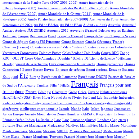
4/521
internationale de la Planète Terre (2007-2008-2009)
Année internationale de
1/521
12/521
l’Héliophysique (2007)
Année internationale des Récifs Coralliens (2008)
Année Mondiale
2/521
14/521
de l’Astronomie (2009)
Année Mondiale de la Chimie (2011)
Année Mondiale de la
5/521
2/521
1/521
11/521
Physique (2005)
Année Polaire Internationale (2007-2008)
Architectes du Futur
Assertivité
9/521
5/521
1/521
1/521
1/521
Astronomie été 2024
Au Fil de l’Arbre
Au Fil de l’Eau
Auditif / auditifs
Australie
Autisme /
236/521
3/521
6/521
1/521
2/521
Automne
Autiste / Autistes
Automne 2016
Auvergne (France)
Baleines Açores
Baleines
1/521
48/521
1/521
9/521
34/521
Tadoussac
Basque
Biodiversita
Brésil
Bretagne (France)
Camps de Séjour / Camp de Séjour /
1/521
4/521
5/521
2/521
1/521
Camps de Séjours
Camps FBI Printemps
Camps Sciences
Canada
Cévennes (France)
1/521
2/521
3/521
Cévennes (France)
Colonie de vacances / Valais / Suisse
Colonies de vacances
Colonies de
1/521
1/521
1/521
2/521
Vacances et Coronavirus
Colonies Futées
Colos Ecolos / Colo Ecolo
Congo RDC
Congo
1/521
11/521
1/521
1/521
1/521
RDC - OUEST
Corse
Côte Atlantique
Dauphin / Baleine
Déficient / déficience / déficients
1/521
1/521
10/521
Développement de la recherche
Développement de la Recherche
Drôme provençale
Drones
1/521
1/521
1/521
9/521
1/521
26/521
14/521
124/521
Connection !
Ecosse
Ecosse
Egypte
En cours de création
Ennui profond
Espagne
Espagne
376/521
10/521
52/521
79/521
2/521
Eté
Espagnol
Europe
Expédition de l’automne
Expéditions DROPS
Falaises de Fossiles
4/521
32/521
521/521
194/521
Français
Français pour non
du Sud de l’Angleterre
Familles
Félin / Félidés
157/521
21/521
1/521
1/521
1/521
1/521
3/521
1/521
francophone
France
Géologie
Géosyst’m
Grêce
Grêce
Guyane
Habitats nordiques
1/521
103/521
15/521
5/521
1/521
1/521
Hawaï
Hawaï (USA)
Hiver
Hiver Nouvel-An et Février
Ice Land Lab
Indonésie
Intégration
scolaire / intégration / intégrative / inclusion / inclusif / inclusive / ségrégation / ségrégatif /
1/521
6/521
5/521
2/521
26/521
4/521
2/521
ségrégative
intelligence exceptionnelle
Islande
Islande
Italie
Italien
Japonais
Jeunesse en
5/521
33/521
5/521
4/521
Action Europe
Journée Mondiale des Zones Humides RAMSAR
Kyrgyzstan
La Réunion
La
1/521
1/521
1/521
4/521
62/521
1/521
Réunion Océan Indien
La Rochelle
Laos
Laos
Lausanne (Suisse)
Londres (Angleterre)
7/521
7/521
2/521
1/521
5/521
9/521
1/521
Lorraine (France)
Madagascar
Madagascar
Maldives
Mammifères Marins
Maroc
Martinique
1/521
1/521
14/521
20/521
1/521
3/521
1/521
Mental / mentaux
Mexique
Mexique
MINEO
Missions Biodiversité !
Modélisation
Monde
4/521
4/521
4/521
1/521
Mont Blanc - France
Montbrun (Provence France)
Monténégro
Monténégro
Moteur /