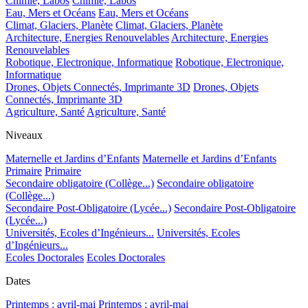
Chimie, Labos
Chimie, Labos
Eau, Mers et Océans
Eau, Mers et Océans
Climat, Glaciers, Planète
Climat, Glaciers, Planète
Architecture, Energies Renouvelables
Architecture, Energies
Renouvelables
Robotique, Electronique, Informatique
Robotique, Electronique,
Informatique
Drones, Objets Connectés, Imprimante 3D
Drones, Objets
Connectés, Imprimante 3D
Agriculture, Santé
Agriculture, Santé
Niveaux
Maternelle et Jardins d’Enfants
Maternelle et Jardins d’Enfants
Primaire
Primaire
Secondaire obligatoire (Collège...)
Secondaire obligatoire
(Collège...)
Secondaire Post-Obligatoire (Lycée...)
Secondaire Post-Obligatoire
(Lycée...)
Universités, Ecoles d’Ingénieurs...
Universités, Ecoles
d’Ingénieurs...
Ecoles Doctorales
Ecoles Doctorales
Dates
Printemps : avril-mai
Printemps : avril-mai