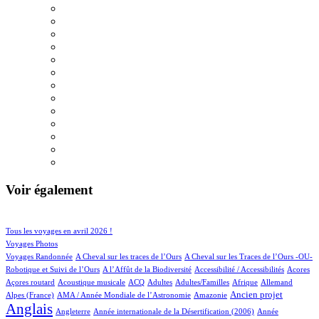
Voir également
30/521
69/521
Tous les voyages en avril 2026 !
55/521
Voyages Photos
4/521
4/521
Voyages Randonnée
A Cheval sur les traces de l’Ours
A Cheval sur les Traces de l’Ours -OU-
2/521
1/521
2/521
1/521
Robotique et Suivi de l’Ours
A l’Affût de la Biodiversité
Accessibilité / Accessibilités
Acores
1/521
32/521
18/521
11/521
2/521
19/521
17/521
Açores routard
Acoustique musicale
ACQ
Adultes
Adultes/Familles
Afrique
Allemand
12/521
2/521
175/521
395/521
Ancien projet
Alpes (France)
AMA / Année Mondiale de l’Astronomie
Amazonie
Anglais
64/521
6/521
13/521
Angleterre
Année internationale de la Désertification (2006)
Année