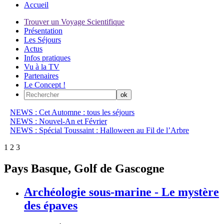
Accueil
Trouver un Voyage Scientifique
Présentation
Les Séjours
Actus
Infos pratiques
Vu à la TV
Partenaires
Le Concept !
NEWS : Cet Automne : tous les séjours
NEWS : Nouvel-An et Février
NEWS : Spécial Toussaint : Halloween au Fil de l’Arbre
1
2
3
Pays Basque, Golf de Gascogne
Archéologie sous-marine - Le mystère
des épaves