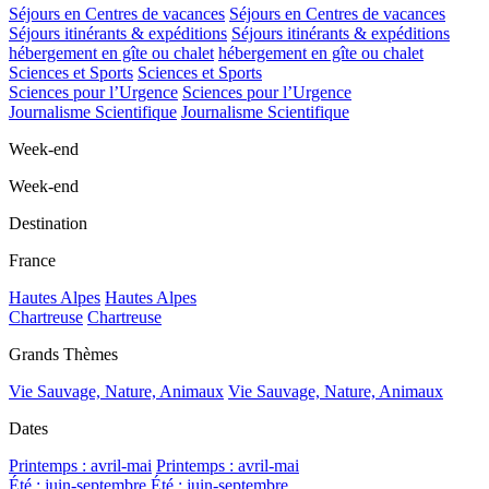
Séjours en Centres de vacances
Séjours en Centres de vacances
Séjours itinérants & expéditions
Séjours itinérants & expéditions
hébergement en gîte ou chalet
hébergement en gîte ou chalet
Sciences et Sports
Sciences et Sports
Sciences pour l’Urgence
Sciences pour l’Urgence
Journalisme Scientifique
Journalisme Scientifique
Week-end
Week-end
Destination
France
Hautes Alpes
Hautes Alpes
Chartreuse
Chartreuse
Grands Thèmes
Vie Sauvage, Nature, Animaux
Vie Sauvage, Nature, Animaux
Dates
Printemps : avril-mai
Printemps : avril-mai
Été : juin-septembre
Été : juin-septembre