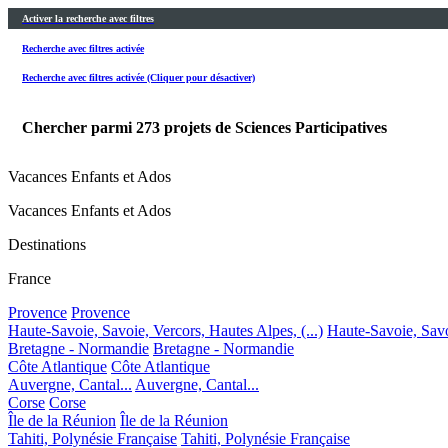
Activer la recherche avec filtres
Recherche avec filtres activée
Recherche avec filtres activée (Cliquer pour désactiver)
Chercher parmi
273
projets de Sciences Participatives
Vacances Enfants et Ados
Vacances Enfants et Ados
Destinations
France
Provence
Provence
Haute-Savoie, Savoie, Vercors, Hautes Alpes, (...)
Haute-Savoie, Savoi
Bretagne - Normandie
Bretagne - Normandie
Côte Atlantique
Côte Atlantique
Auvergne, Cantal...
Auvergne, Cantal...
Corse
Corse
Île de la Réunion
Île de la Réunion
Tahiti, Polynésie Française
Tahiti, Polynésie Française