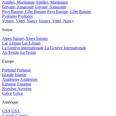
Antilles, Martinique
Antilles, Martinique
Guyane, Amazonie
Guyane, Amazonie
Pays Basque, Côte Basque
Pays Basque, Côte Basque
Pyrénées
Pyrénées
Vosges, Vittel, Nancy
Vosges, Vittel, Nancy
Suisse
Alpes Suisses
Alpes Suisses
Lac Léman
Lac Léman
La Genève Internationale
La Genève Internationale
Au Tessin
Au Tessin
Europe
Portugal
Portugal
Islande
Islande
Angleterre
Angleterre
Espagne
Espagne
Norvège
Norvège
Grèce
Grèce
Amérique
USA
USA
Canada
Canada