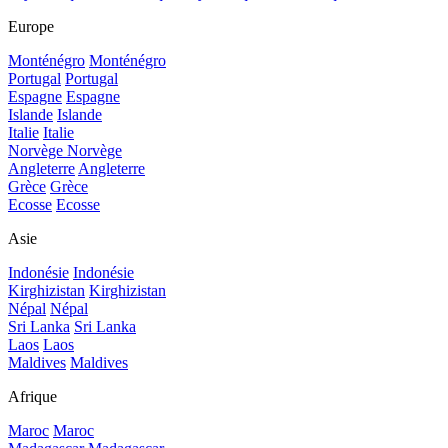
Europe
Monténégro
Monténégro
Portugal
Portugal
Espagne
Espagne
Islande
Islande
Italie
Italie
Norvège
Norvège
Angleterre
Angleterre
Grèce
Grèce
Ecosse
Ecosse
Asie
Indonésie
Indonésie
Kirghizistan
Kirghizistan
Népal
Népal
Sri Lanka
Sri Lanka
Laos
Laos
Maldives
Maldives
Afrique
Maroc
Maroc