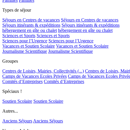
Familles
Familles
Types de séjour
Séjours en Centres de vacances
Séjours en Centres de vacances
Séjours itinérants & expéditions
Séjours itinérants & expéditions
hébergement en gîte ou chalet
hébergement en gîte ou chalet
Sciences et Sports
Sciences et Sports
Sciences pour l’Urgence
Sciences pour l’Urgence
Vacances et Soutien Scolaire
Vacances et Soutien Scolaire
Journalisme Scientifique
Journalisme Scientifique
Groupes
Centres de Loisirs, Mairies, Collectivités (...)
Centres de Loisirs, Mairie
Camps de Vacances Ecoles Privées
Camps de Vacances Ecoles Privé
Comités d’Entreprises
Comités d’Entreprises
Spéciaux !
Soutien Scolaire
Soutien Scolaire
Autres...
Anciens Séjours
Anciens Séjours