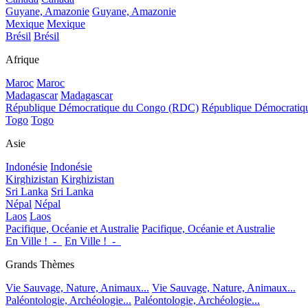
Guyane, Amazonie
Guyane, Amazonie
Mexique
Mexique
Brésil
Brésil
Afrique
Maroc
Maroc
Madagascar
Madagascar
République Démocratique du Congo (RDC)
République Démocrati
Togo
Togo
Asie
Indonésie
Indonésie
Kirghizistan
Kirghizistan
Sri Lanka
Sri Lanka
Népal
Népal
Laos
Laos
Pacifique, Océanie et Australie
Pacifique, Océanie et Australie
En Ville !_-_
En Ville !_-_
Grands Thèmes
Vie Sauvage, Nature, Animaux...
Vie Sauvage, Nature, Animaux...
Paléontologie, Archéologie...
Paléontologie, Archéologie...