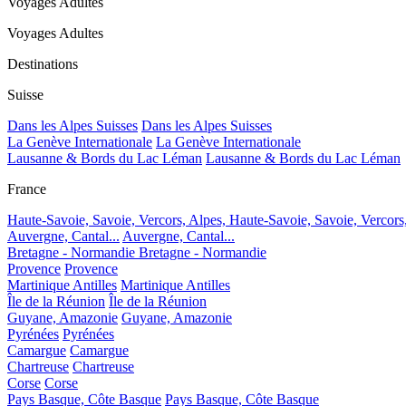
Voyages Adultes
Voyages Adultes
Destinations
Suisse
Dans les Alpes Suisses
Dans les Alpes Suisses
La Genève Internationale
La Genève Internationale
Lausanne & Bords du Lac Léman
Lausanne & Bords du Lac Léman
France
Haute-Savoie, Savoie, Vercors, Alpes,
Haute-Savoie, Savoie, Vercors
Auvergne, Cantal...
Auvergne, Cantal...
Bretagne - Normandie
Bretagne - Normandie
Provence
Provence
Martinique Antilles
Martinique Antilles
Île de la Réunion
Île de la Réunion
Guyane, Amazonie
Guyane, Amazonie
Pyrénées
Pyrénées
Camargue
Camargue
Chartreuse
Chartreuse
Corse
Corse
Pays Basque, Côte Basque
Pays Basque, Côte Basque