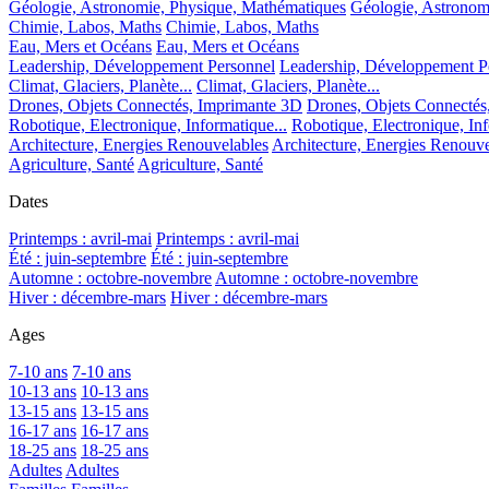
Géologie, Astronomie, Physique, Mathématiques
Géologie, Astronom
Chimie, Labos, Maths
Chimie, Labos, Maths
Eau, Mers et Océans
Eau, Mers et Océans
Leadership, Développement Personnel
Leadership, Développement P
Climat, Glaciers, Planète...
Climat, Glaciers, Planète...
Drones, Objets Connectés, Imprimante 3D
Drones, Objets Connectés
Robotique, Electronique, Informatique...
Robotique, Electronique, Inf
Architecture, Energies Renouvelables
Architecture, Energies Renouve
Agriculture, Santé
Agriculture, Santé
Dates
Printemps : avril-mai
Printemps : avril-mai
Été : juin-septembre
Été : juin-septembre
Automne : octobre-novembre
Automne : octobre-novembre
Hiver : décembre-mars
Hiver : décembre-mars
Ages
7-10 ans
7-10 ans
10-13 ans
10-13 ans
13-15 ans
13-15 ans
16-17 ans
16-17 ans
18-25 ans
18-25 ans
Adultes
Adultes