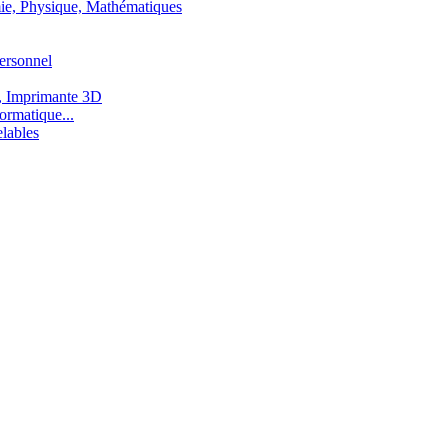
ie, Physique, Mathématiques
ersonnel
, Imprimante 3D
ormatique...
lables