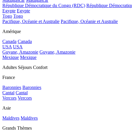
Madagascar
Madagascar
République Démocratique du Congo (RDC)
République Démocrati
Egypte
Egypte
Togo
Togo
Pacifique, Océanie et Australie
Pacifique, Océanie et Australie
Amérique
Canada
Canada
USA
USA
Guyane, Amazonie
Guyane, Amazonie
Mexique
Mexique
Adultes Séjours Confort
France
Baronnies
Baronnies
Cantal
Cantal
Vercors
Vercors
Asie
Maldives
Maldives
Grands Thèmes