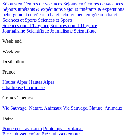
Séjours en Centres de vacances
Séjours en Centres de vacances
Séjours itinérants & expéditions
Séjours itinérants & expéditions
hébergement en gîte ou chalet
hébergement en gîte ou chalet
Sciences et Sports
Sciences et Sports
Sciences pour l’Urgence
Sciences pour l’Urgence
Journalisme Scientifique
Journalisme Scientifique
Week-end
Week-end
Destination
France
Hautes Alpes
Hautes Alpes
Chartreuse
Chartreuse
Grands Thèmes
Vie Sauvage, Nature, Animaux
Vie Sauvage, Nature, Animaux
Dates
Printemps : avril-mai
Printemps : avril-mai
Été : juin-septembre
Été : juin-septembre