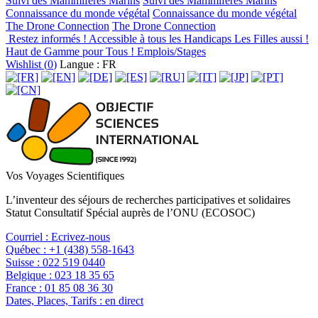
Suivi des Mammifères Marins
Suivi des Mammifères Marins
Connaissance du monde végétal
Connaissance du monde végétal
The Drone Connection
The Drone Connection
Restez informés !
Accessible à tous les Handicaps
Les Filles aussi !
Haut de Gamme pour Tous !
Emplois/Stages
Wishlist (
0
)
Langue : FR
Vos Voyages Scientifiques
L’inventeur des séjours de recherches participatives et solidaires
Statut Consultatif Spécial auprès de l’ONU (ECOSOC)
Courriel :
Ecrivez-nous
Québec :
+1 (438) 558-1643
Suisse :
022 519 0440
Belgique :
023 18 35 65
France :
01 85 08 36 30
Dates, Places, Tarifs :
en direct