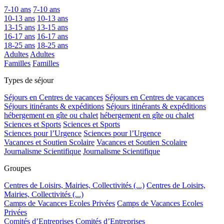
7-10 ans
7-10 ans
10-13 ans
10-13 ans
13-15 ans
13-15 ans
16-17 ans
16-17 ans
18-25 ans
18-25 ans
Adultes
Adultes
Familles
Familles
Types de séjour
Séjours en Centres de vacances
Séjours en Centres de vacances
Séjours itinérants & expéditions
Séjours itinérants & expéditions
hébergement en gîte ou chalet
hébergement en gîte ou chalet
Sciences et Sports
Sciences et Sports
Sciences pour l’Urgence
Sciences pour l’Urgence
Vacances et Soutien Scolaire
Vacances et Soutien Scolaire
Journalisme Scientifique
Journalisme Scientifique
Groupes
Centres de Loisirs, Mairies, Collectivités (...)
Centres de Loisirs,
Mairies, Collectivités (...)
Camps de Vacances Ecoles Privées
Camps de Vacances Ecoles
Privées
Comités d’Entreprises
Comités d’Entreprises