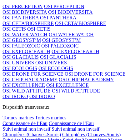
OSI PERCEPTION
OSI PERCEPTION
OSI BIODIVERSITA
OSI BIODIVERSITA
OSI PANTHERA
OSI PANTHERA
OSI CETA’BIOSPHERE
OSI CETA’BIOSPHERE
OSI CETIS
OSI CETIS
OSI WATER WATCH
OSI WATER WATCH
OSI GEOSYST’M
OSI GEOSYST’M
OSI PALEOZOIC
OSI PALEOZOIC
OSI EXPLOR’EARTH
OSI EXPLOR’EARTH
OSI GLACIALIS
OSI GLACIALIS
OSI UNIVERS
OSI UNIVERS
OSI ECOLOGIS
OSI ECOLOGIS
OSI DRONE FOR SCIENCE
OSI DRONE FOR SCIENCE
OSI CHIP HACKADEMY
OSI CHIP HACKADEMY
OSI EXCELLENCE
OSI EXCELLENCE
OSI WILD ATTITUDE
OSI WILD ATTITUDE
OSI IROKO
OSI IROKO
Dispositifs transversaux
Tortues marines
Tortues marines
Connaissance de l’Eau
Connaissance de l’Eau
Suivi animal non invasif
Suivi animal non invasif
Chiroptères (Chauves-Souris)
Chiroptères (Chauves-Souris)