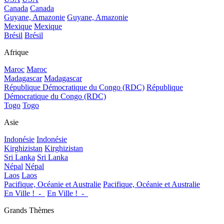
Canada
Canada
Guyane, Amazonie
Guyane, Amazonie
Mexique
Mexique
Brésil
Brésil
Afrique
Maroc
Maroc
Madagascar
Madagascar
République Démocratique du Congo (RDC)
République
Démocratique du Congo (RDC)
Togo
Togo
Asie
Indonésie
Indonésie
Kirghizistan
Kirghizistan
Sri Lanka
Sri Lanka
Népal
Népal
Laos
Laos
Pacifique, Océanie et Australie
Pacifique, Océanie et Australie
En Ville !_-_
En Ville !_-_
Grands Thèmes