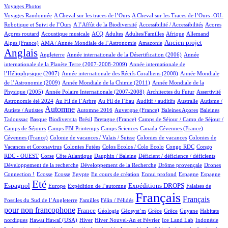
148/950
Voyages Photos
5/950
4/950
Voyages Randonnée
A Cheval sur les traces de l’Ours
A Cheval sur les Traces de l’Ours -OU-
4/950
1/950
5/950
1/950
Robotique et Suivi de l’Ours
A l’Affût de la Biodiversité
Accessibilité / Accessibilités
Acores
3/950
85/950
35/950
14/950
1/950
64/950
24/950
Açores routard
Acoustique musicale
ACQ
Adultes
Adultes/Familles
Afrique
Allemand
13/950
7/950
279/950
740/950
Ancien projet
Alpes (France)
AMA / Année Mondiale de l’Astronomie
Amazonie
Anglais
73/950
6/950
14/950
Angleterre
Année internationale de la Désertification (2006)
Année
4/950
internationale de la Planète Terre (2007-2008-2009)
Année internationale de
1/950
12/950
l’Héliophysique (2007)
Année internationale des Récifs Coralliens (2008)
Année Mondiale
2/950
15/950
de l’Astronomie (2009)
Année Mondiale de la Chimie (2011)
Année Mondiale de la
5/950
2/950
1/950
36/950
Physique (2005)
Année Polaire Internationale (2007-2008)
Architectes du Futur
Assertivité
22/950
12/950
1/950
1/950
1/950
Astronomie été 2024
Au Fil de l’Arbre
Au Fil de l’Eau
Auditif / auditifs
Australie
Autisme /
436/950
5/950
7/950
1/950
2/950
Automne
Autiste / Autistes
Automne 2016
Auvergne (France)
Baleines Açores
Baleines
1/950
87/950
1/950
15/950
93/950
Tadoussac
Basque
Biodiversita
Brésil
Bretagne (France)
Camps de Séjour / Camp de Séjour /
2/950
12/950
7/950
2/950
1/950
Camps de Séjours
Camps FBI Printemps
Camps Sciences
Canada
Cévennes (France)
1/950
4/950
4/950
Cévennes (France)
Colonie de vacances / Valais / Suisse
Colonies de vacances
Colonies de
1/950
1/950
1/950
1/950
Vacances et Coronavirus
Colonies Futées
Colos Ecolos / Colo Ecolo
Congo RDC
Congo
1/950
23/950
1/950
1/950
1/950
RDC - OUEST
Corse
Côte Atlantique
Dauphin / Baleine
Déficient / déficience / déficients
1/950
1/950
25/950
Développement de la recherche
Développement de la Recherche
Drôme provençale
Drones
2/950
2/950
1/950
16/950
1/950
36/950
18/950
258/950
Connection !
Ecosse
Ecosse
Egypte
En cours de création
Ennui profond
Espagne
Espagne
722/950
12/950
153/950
237/950
8/950
Eté
Espagnol
Expéditions DROPS
Europe
Expédition de l’automne
Falaises de
3/950
85/950
950/950
454/950
Français
Français
Fossiles du Sud de l’Angleterre
Familles
Félin / Félidés
pour non francophone
304/950
45/950
1/950
1/950
1/950
1/950
3/950
France
Géologie
Géosyst’m
Grêce
Grêce
Guyane
Habitats
1/950
1/950
150/950
29/950
14/950
2/950
1/950
nordiques
Hawaï
Hawaï (USA)
Hiver
Hiver Nouvel-An et Février
Ice Land Lab
Indonésie