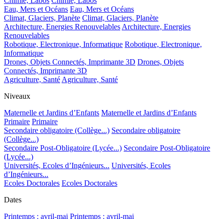
Chimie, Labos
Chimie, Labos
Eau, Mers et Océans
Eau, Mers et Océans
Climat, Glaciers, Planète
Climat, Glaciers, Planète
Architecture, Energies Renouvelables
Architecture, Energies
Renouvelables
Robotique, Electronique, Informatique
Robotique, Electronique,
Informatique
Drones, Objets Connectés, Imprimante 3D
Drones, Objets
Connectés, Imprimante 3D
Agriculture, Santé
Agriculture, Santé
Niveaux
Maternelle et Jardins d’Enfants
Maternelle et Jardins d’Enfants
Primaire
Primaire
Secondaire obligatoire (Collège...)
Secondaire obligatoire
(Collège...)
Secondaire Post-Obligatoire (Lycée...)
Secondaire Post-Obligatoire
(Lycée...)
Universités, Ecoles d’Ingénieurs...
Universités, Ecoles
d’Ingénieurs...
Ecoles Doctorales
Ecoles Doctorales
Dates
Printemps : avril-mai
Printemps : avril-mai