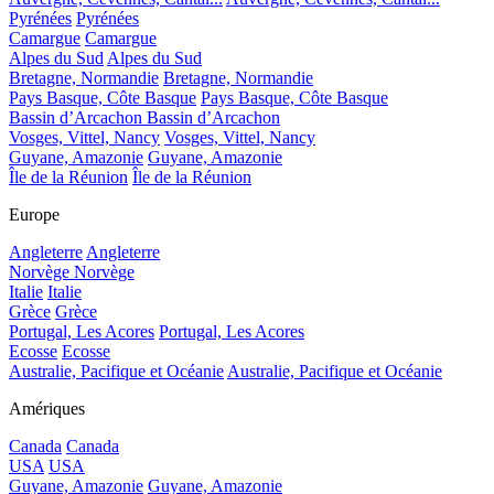
Pyrénées
Pyrénées
Camargue
Camargue
Alpes du Sud
Alpes du Sud
Bretagne, Normandie
Bretagne, Normandie
Pays Basque, Côte Basque
Pays Basque, Côte Basque
Bassin d’Arcachon
Bassin d’Arcachon
Vosges, Vittel, Nancy
Vosges, Vittel, Nancy
Guyane, Amazonie
Guyane, Amazonie
Île de la Réunion
Île de la Réunion
Europe
Angleterre
Angleterre
Norvège
Norvège
Italie
Italie
Grèce
Grèce
Portugal, Les Acores
Portugal, Les Acores
Ecosse
Ecosse
Australie, Pacifique et Océanie
Australie, Pacifique et Océanie
Amériques
Canada
Canada
USA
USA
Guyane, Amazonie
Guyane, Amazonie