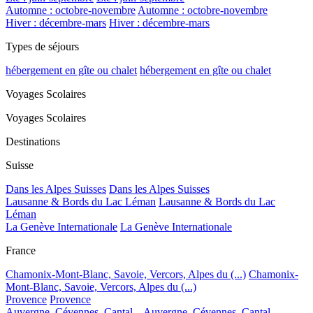
Automne : octobre-novembre
Automne : octobre-novembre
Hiver : décembre-mars
Hiver : décembre-mars
Types de séjours
hébergement en gîte ou chalet
hébergement en gîte ou chalet
Voyages Scolaires
Voyages Scolaires
Destinations
Suisse
Dans les Alpes Suisses
Dans les Alpes Suisses
Lausanne & Bords du Lac Léman
Lausanne & Bords du Lac
Léman
La Genève Internationale
La Genève Internationale
France
Chamonix-Mont-Blanc, Savoie, Vercors, Alpes du (...)
Chamonix-
Mont-Blanc, Savoie, Vercors, Alpes du (...)
Provence
Provence
Auvergne, Cévennes, Cantal...
Auvergne, Cévennes, Cantal...