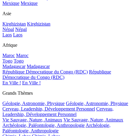
Mexique
Mexique
Asie
Kirghizistan
Kirghizistan
Népal
Népal
Laos
Laos
Afrique
Maroc
Maroc
Togo
Togo
Madagascar
Madagascar
République Démocratique du Congo (RDC)
République
Démocratique du Congo (RDC)
En Ville !
En Ville !
Grands Thèmes
Géologie, Astronomie, Physique
Géologie, Astronomie, Physique
Cerveau, Leadership, Développement Personnel
Cerveau,
Leadership, Développement Personnel
Vie Sauvage, Nature, Animaux
Vie Sauvage, Nature, Animaux
Archéologie, Paléontologie, Anthropologie
Archéologie,
Paléontologie, Anthropologie