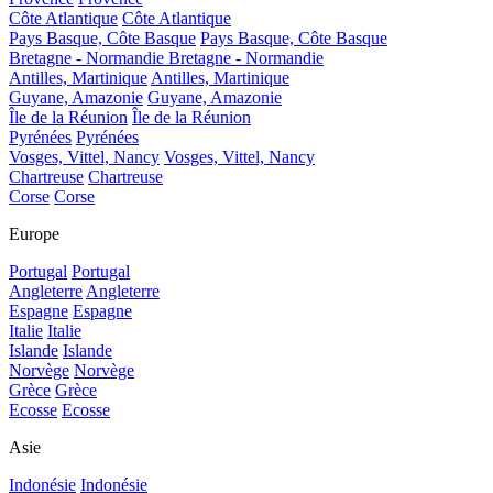
Côte Atlantique
Côte Atlantique
Pays Basque, Côte Basque
Pays Basque, Côte Basque
Bretagne - Normandie
Bretagne - Normandie
Antilles, Martinique
Antilles, Martinique
Guyane, Amazonie
Guyane, Amazonie
Île de la Réunion
Île de la Réunion
Pyrénées
Pyrénées
Vosges, Vittel, Nancy
Vosges, Vittel, Nancy
Chartreuse
Chartreuse
Corse
Corse
Europe
Portugal
Portugal
Angleterre
Angleterre
Espagne
Espagne
Italie
Italie
Islande
Islande
Norvège
Norvège
Grèce
Grèce
Ecosse
Ecosse
Asie
Indonésie
Indonésie