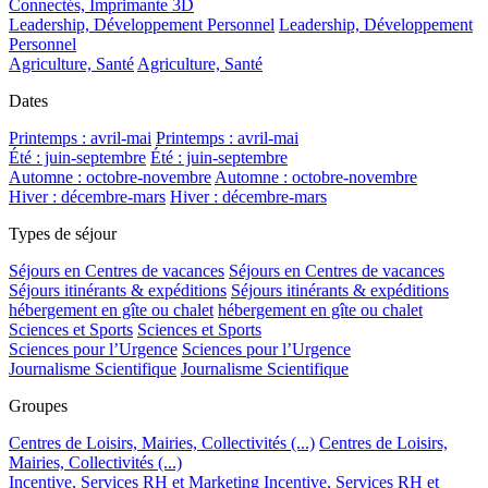
Connectés, Imprimante 3D
Leadership, Développement Personnel
Leadership, Développement
Personnel
Agriculture, Santé
Agriculture, Santé
Dates
Printemps : avril-mai
Printemps : avril-mai
Été : juin-septembre
Été : juin-septembre
Automne : octobre-novembre
Automne : octobre-novembre
Hiver : décembre-mars
Hiver : décembre-mars
Types de séjour
Séjours en Centres de vacances
Séjours en Centres de vacances
Séjours itinérants & expéditions
Séjours itinérants & expéditions
hébergement en gîte ou chalet
hébergement en gîte ou chalet
Sciences et Sports
Sciences et Sports
Sciences pour l’Urgence
Sciences pour l’Urgence
Journalisme Scientifique
Journalisme Scientifique
Groupes
Centres de Loisirs, Mairies, Collectivités (...)
Centres de Loisirs,
Mairies, Collectivités (...)
Incentive, Services RH et Marketing
Incentive, Services RH et