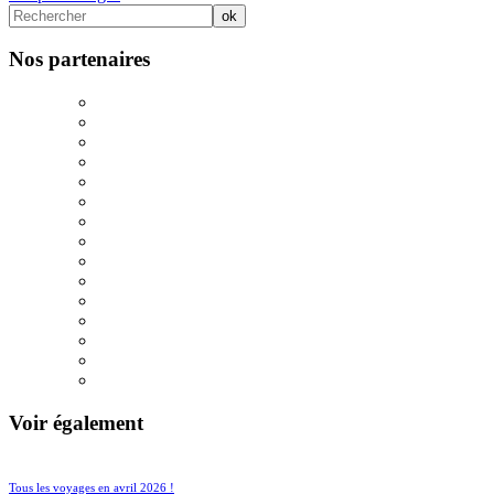
Nos partenaires
Voir également
91/950
176/950
Tous les voyages en avril 2026 !