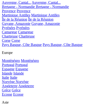
Auvergne, Cantal...
Auvergne, Cantal...
Bretagne - Normandie
Bretagne - Normandie
Provence
Provence
Martinique Antilles
Martinique Antilles
Île de la Réunion
Île de la Réunion
Guyane, Amazonie
Guyane, Amazonie
Pyrénées
Pyrénées
Camargue
Camargue
Chartreuse
Chartreuse
Corse
Corse
Pays Basque, Côte Basque
Pays Basque, Côte Basque
Europe
Monténégro
Monténégro
Portugal
Portugal
Espagne
Espagne
Islande
Islande
Italie
Italie
Norvège
Norvège
Angleterre
Angleterre
Grèce
Grèce
Ecosse
Ecosse
Asie