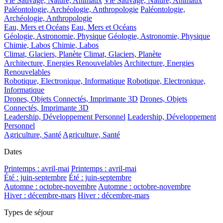
Vie Sauvage, Nature, Animaux
Vie Sauvage, Nature, Animaux
Paléontologie, Archéologie, Anthropologie
Paléontologie,
Archéologie, Anthropologie
Eau, Mers et Océans
Eau, Mers et Océans
Géologie, Astronomie, Physique
Géologie, Astronomie, Physique
Chimie, Labos
Chimie, Labos
Climat, Glaciers, Planète
Climat, Glaciers, Planète
Architecture, Energies Renouvelables
Architecture, Energies
Renouvelables
Robotique, Electronique, Informatique
Robotique, Electronique,
Informatique
Drones, Objets Connectés, Imprimante 3D
Drones, Objets
Connectés, Imprimante 3D
Leadership, Développement Personnel
Leadership, Développement
Personnel
Agriculture, Santé
Agriculture, Santé
Dates
Printemps : avril-mai
Printemps : avril-mai
Été : juin-septembre
Été : juin-septembre
Automne : octobre-novembre
Automne : octobre-novembre
Hiver : décembre-mars
Hiver : décembre-mars
Types de séjour