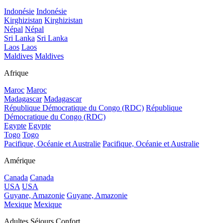
Indonésie
Indonésie
Kirghizistan
Kirghizistan
Népal
Népal
Sri Lanka
Sri Lanka
Laos
Laos
Maldives
Maldives
Afrique
Maroc
Maroc
Madagascar
Madagascar
République Démocratique du Congo (RDC)
République
Démocratique du Congo (RDC)
Egypte
Egypte
Togo
Togo
Pacifique, Océanie et Australie
Pacifique, Océanie et Australie
Amérique
Canada
Canada
USA
USA
Guyane, Amazonie
Guyane, Amazonie
Mexique
Mexique
Adultes Séjours Confort