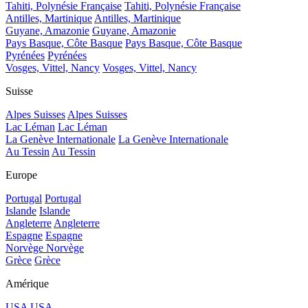
Tahiti, Polynésie Française
Tahiti, Polynésie Française
Antilles, Martinique
Antilles, Martinique
Guyane, Amazonie
Guyane, Amazonie
Pays Basque, Côte Basque
Pays Basque, Côte Basque
Pyrénées
Pyrénées
Vosges, Vittel, Nancy
Vosges, Vittel, Nancy
Suisse
Alpes Suisses
Alpes Suisses
Lac Léman
Lac Léman
La Genève Internationale
La Genève Internationale
Au Tessin
Au Tessin
Europe
Portugal
Portugal
Islande
Islande
Angleterre
Angleterre
Espagne
Espagne
Norvège
Norvège
Grèce
Grèce
Amérique
USA
USA