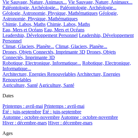
Vie Sauvage, Nature, Animaux...
Vie Sauvage, Nature, Animaux...
Paléontologie, Archéologie...
Paléontologie, Archéologie...
Géologie, Astronomie, Physique, Mathématiques
Géologie,
Astronomie, Physique, Mathématiques
Chimie, Labos, Maths
Chimie, Labos, Maths
Eau, Mers et Océans
Eau, Mers et Océans
Leadership, Développement Personnel
Leadership, Développement
Personnel
Climat, Glaciers, Planète...
Climat, Glaciers, Planète...
Drones, Objets Connectés, Imprimante 3D
Drones, Objets
Connectés, Imprimante 3D
Robotique, Electronique, Informatique...
Robotique, Electronique,
Informatique...
Architecture, Energies Renouvelables
Architecture, Energies
Renouvelables
Agriculture, Santé
Agriculture, Santé
Dates
Printemps : avril-mai
Printemps : avril-mai
Été : juin-septembre
Été : juin-septembre
Automne : octobre-novembre
Automne : octobre-novembre
Hiver : décembre-mars
Hiver : décembre-mars
Ages