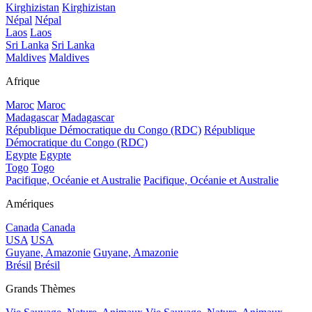
Kirghizistan
Kirghizistan
Népal
Népal
Laos
Laos
Sri Lanka
Sri Lanka
Maldives
Maldives
Afrique
Maroc
Maroc
Madagascar
Madagascar
République Démocratique du Congo (RDC)
République
Démocratique du Congo (RDC)
Egypte
Egypte
Togo
Togo
Pacifique, Océanie et Australie
Pacifique, Océanie et Australie
Amériques
Canada
Canada
USA
USA
Guyane, Amazonie
Guyane, Amazonie
Brésil
Brésil
Grands Thèmes