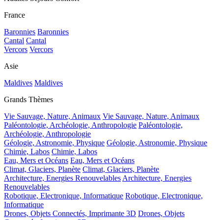
France
Baronnies
Baronnies
Cantal
Cantal
Vercors
Vercors
Asie
Maldives
Maldives
Grands Thèmes
Vie Sauvage, Nature, Animaux
Vie Sauvage, Nature, Animaux
Paléontologie, Archéologie, Anthropologie
Paléontologie,
Archéologie, Anthropologie
Géologie, Astronomie, Physique
Géologie, Astronomie, Physique
Chimie, Labos
Chimie, Labos
Eau, Mers et Océans
Eau, Mers et Océans
Climat, Glaciers, Planète
Climat, Glaciers, Planète
Architecture, Energies Renouvelables
Architecture, Energies
Renouvelables
Robotique, Electronique, Informatique
Robotique, Electronique,
Informatique
Drones, Objets Connectés, Imprimante 3D
Drones, Objets