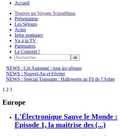
Accueil
Trouver un Voyage Scientifique
Présentation
Les Séjours
Actus
Infos pratiques
Vu à la TV
Partenaires
Le Concept !
NEWS : Cet Automne : tous les séjours
NEWS : Nouvel-An et Février
NEWS : Spécial Toussaint : Halloween au Fil de l’Arbre
1
2
3
Europe
L'Électronique Sauve le Monde :
Episode 1, la maitrise des (...)