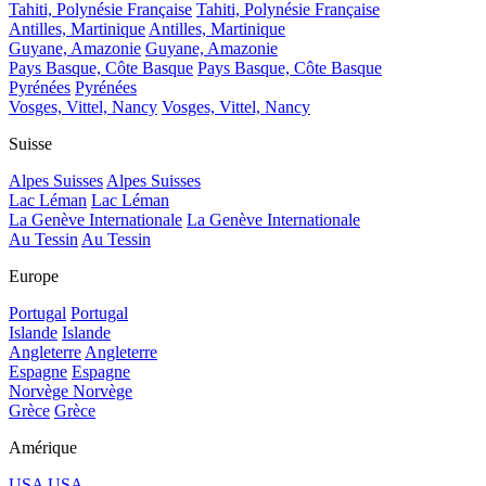
Tahiti, Polynésie Française
Tahiti, Polynésie Française
Antilles, Martinique
Antilles, Martinique
Guyane, Amazonie
Guyane, Amazonie
Pays Basque, Côte Basque
Pays Basque, Côte Basque
Pyrénées
Pyrénées
Vosges, Vittel, Nancy
Vosges, Vittel, Nancy
Suisse
Alpes Suisses
Alpes Suisses
Lac Léman
Lac Léman
La Genève Internationale
La Genève Internationale
Au Tessin
Au Tessin
Europe
Portugal
Portugal
Islande
Islande
Angleterre
Angleterre
Espagne
Espagne
Norvège
Norvège
Grèce
Grèce
Amérique
USA
USA