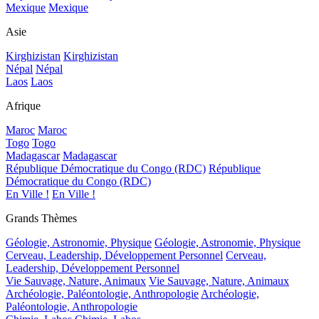
Mexique
Mexique
Asie
Kirghizistan
Kirghizistan
Népal
Népal
Laos
Laos
Afrique
Maroc
Maroc
Togo
Togo
Madagascar
Madagascar
République Démocratique du Congo (RDC)
République
Démocratique du Congo (RDC)
En Ville !
En Ville !
Grands Thèmes
Géologie, Astronomie, Physique
Géologie, Astronomie, Physique
Cerveau, Leadership, Développement Personnel
Cerveau,
Leadership, Développement Personnel
Vie Sauvage, Nature, Animaux
Vie Sauvage, Nature, Animaux
Archéologie, Paléontologie, Anthropologie
Archéologie,
Paléontologie, Anthropologie