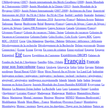
1/1012
14/1012
l’Héliophysique (2007)
Année internationale des Récifs Coralliens (2008)
Année Mondiale
3/1012
18/1012
de l’Astronomie (2009)
Année Mondiale de la Chimie (2011)
Année Mondiale de la
5/1012
6/1012
2/1012
71/1012
Physique (2005)
Année Polaire Internationale (2007-2008)
Architectes du Futur
Assertivité
26/1012
16/1012
2/1012
1/1012
2/1012
Astronomie été 2024
Au Fil de l’Arbre
Au Fil de l’Eau
Auditif / auditifs
Australie
Autisme /
477/1012
4/1012
6/1012
1/1012
2/1012
Automne
Autiste / Autistes
Automne 2016
Auvergne (France)
Baleines Açores
Baleines
2/1012
95/1012
2/1012
14/1012
116/1012
Tadoussac
Basque
Biodiversita
Brésil
Bretagne (France)
Camps de Séjour / Camp de Séjour /
4/1012
19/1012
4/1012
2/1012
1/1012
Camps de Séjours
Camps FBI Printemps
Camps Sciences
Canada
Cévennes (France)
1/1012
4/1012
3/1012
Cévennes (France)
Colonie de vacances / Valais / Suisse
Colonies de vacances
Colonies de
1/1012
1/1012
1/1012
3/1012
Vacances et Coronavirus
Colonies Futées
Colos Ecolos / Colo Ecolo
Congo RDC
Congo
1/1012
17/1012
1/1012
2/1012
1/1012
RDC - OUEST
Corse
Côte Atlantique
Dauphin / Baleine
Déficient / déficience / déficients
1/1012
1/1012
21/1012
Développement de la recherche
Développement de la Recherche
Drôme provençale
Drones
1/1012
1/1012
1/1012
20/1012
2/1012
20/1012
13/1012
260/1012
Connection !
Ecosse
Ecosse
Egypte
En cours de création
Ennui profond
Espagne
Espagne
769/1012
14/1012
194/1012
281/1012
3/1012
Eté
Espagnol
Expéditions DROPS
Europe
Expédition de l’automne
Falaises de
3/1012
100/1012
1012/1012
541/1012
Français
Français
Fossiles du Sud de l’Angleterre
Familles
Félin / Félidés
pour non francophone
309/1012
45/1012
1/1012
1/1012
1/1012
1/1012
3/1012
France
Géologie
Géosyst’m
Grêce
Grêce
Guyane
Habitats
2/1012
2/1012
175/1012
28/1012
10/1012
1/1012
2/1012
nordiques
Hawaï
Hawaï (USA)
Hiver
Hiver Nouvel-An et Février
Ice Land Lab
Indonésie
Intégration scolaire / intégration / intégrative / inclusion / inclusif / inclusive / ségrégation /
2/1012
12/1012
10/1012
16/1012
84/1012
5/1012
2/1012
ségrégatif / ségrégative
intelligence exceptionnelle
Islande
Islande
Italie
Italien
Japonais
5/1012
102/1012
7/1012
Jeunesse en Action Europe
Journée Mondiale des Zones Humides RAMSAR
Kyrgyzstan
La
5/1012
1/1012
1/1012
1/1012
4/1012
57/1012
Réunion
La Réunion Océan Indien
La Rochelle
Laos
Laos
Lausanne (Suisse)
Londres
1/1012
5/1012
5/1012
1/1012
1/1012
9/1012
(Angleterre)
Lorraine (France)
Madagascar
Madagascar
Maldives
Mammifères Marins
8/1012
2/1012
1/1012
1/1012
42/1012
49/1012
2/1012
Maroc
Martinique
Mental / mentaux
Mexique
Mexique
MINEO
Missions Biodiversité !
5/1012
1/1012
9/1012
15/1012
15/1012
Modélisation
Monde
Mont Blanc - France
Montbrun (Provence France)
Monténégro
2/1012
1/1012
3/1012
Monténégro
Moteur / moteurs
Nager avec les dauphins / Nager avec les baleines
Nature au