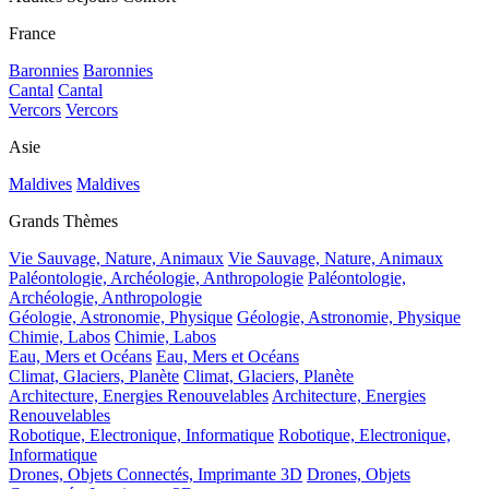
France
Baronnies
Baronnies
Cantal
Cantal
Vercors
Vercors
Asie
Maldives
Maldives
Grands Thèmes
Vie Sauvage, Nature, Animaux
Vie Sauvage, Nature, Animaux
Paléontologie, Archéologie, Anthropologie
Paléontologie,
Archéologie, Anthropologie
Géologie, Astronomie, Physique
Géologie, Astronomie, Physique
Chimie, Labos
Chimie, Labos
Eau, Mers et Océans
Eau, Mers et Océans
Climat, Glaciers, Planète
Climat, Glaciers, Planète
Architecture, Energies Renouvelables
Architecture, Energies
Renouvelables
Robotique, Electronique, Informatique
Robotique, Electronique,
Informatique
Drones, Objets Connectés, Imprimante 3D
Drones, Objets