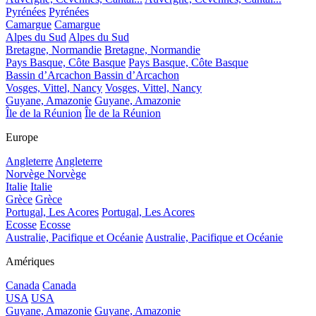
Pyrénées
Pyrénées
Camargue
Camargue
Alpes du Sud
Alpes du Sud
Bretagne, Normandie
Bretagne, Normandie
Pays Basque, Côte Basque
Pays Basque, Côte Basque
Bassin d’Arcachon
Bassin d’Arcachon
Vosges, Vittel, Nancy
Vosges, Vittel, Nancy
Guyane, Amazonie
Guyane, Amazonie
Île de la Réunion
Île de la Réunion
Europe
Angleterre
Angleterre
Norvège
Norvège
Italie
Italie
Grèce
Grèce
Portugal, Les Acores
Portugal, Les Acores
Ecosse
Ecosse
Australie, Pacifique et Océanie
Australie, Pacifique et Océanie
Amériques
Canada
Canada
USA
USA
Guyane, Amazonie
Guyane, Amazonie