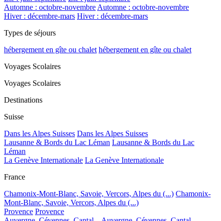
Automne : octobre-novembre
Automne : octobre-novembre
Hiver : décembre-mars
Hiver : décembre-mars
Types de séjours
hébergement en gîte ou chalet
hébergement en gîte ou chalet
Voyages Scolaires
Voyages Scolaires
Destinations
Suisse
Dans les Alpes Suisses
Dans les Alpes Suisses
Lausanne & Bords du Lac Léman
Lausanne & Bords du Lac
Léman
La Genève Internationale
La Genève Internationale
France
Chamonix-Mont-Blanc, Savoie, Vercors, Alpes du (...)
Chamonix-
Mont-Blanc, Savoie, Vercors, Alpes du (...)
Provence
Provence
Auvergne, Cévennes, Cantal...
Auvergne, Cévennes, Cantal...