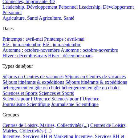
Connectés, Imprimante 3D
Leadership, Développement Personnel
Leadership, Développement
Personnel
Agriculture, Santé
Agriculture, Santé
Dates
Printemps : avril-mai
Printemps : avril-mai
Été : juin-septembre
Été : juin-septembre
Automne : octobre-novembre
Automne : octobre-novembre
Hiver : décembre-mars
Hiver : décembre-mars
Types de séjour
Séjours en Centres de vacances
Séjours en Centres de vacances
Séjours itinérants & expéditions
Séjours itinérants & expéditions
hébergement en gîte ou chalet
hébergement en gîte ou chalet
Sciences et Sports
Sciences et Sports
Sciences pour l’Urgence
Sciences pour l’Urgence
Journalisme Scientifique
Journalisme Scientifique
Groupes
Centres de Loisirs, Mairies, Collectivités (...)
Centres de Loisirs,
Mairies, Collectivités (...)
Incentive, Services RH et Marketing
Incentive, Services RH et