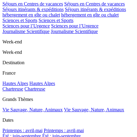
Séjours en Centres de vacances
Séjours en Centres de vacances
Séjours itinérants & expéditions
Séjours itinérants & expéditions
hébergement en gîte ou chalet
hébergement en gîte ou chalet
Sciences et Sports
Sciences et Sports
Sciences pour l’Urgence
Sciences pour l’Urgence
Journalisme Scientifique
Journalisme Scientifique
Week-end
Week-end
Destination
France
Hautes Alpes
Hautes Alpes
Chartreuse
Chartreuse
Grands Thèmes
Vie Sauvage, Nature, Animaux
Vie Sauvage, Nature, Animaux
Dates
Printemps : avril-mai
Printemps : avril-mai
Été : juin-septembre
Été : juin-septembre