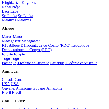
Kirghizistan
Kirghizistan
Népal
Népal
Laos
Laos
Sri Lanka
Sri Lanka
Maldives
Maldives
Afrique
Maroc
Maroc
Madagascar
Madagascar
République Démocratique du Congo (RDC)
République
Démocratique du Congo (RDC)
Egypte
Egypte
Togo
Togo
Pacifique, Océanie et Australie
Pacifique, Océanie et Australie
Amériques
Canada
Canada
USA
USA
Guyane, Amazonie
Guyane, Amazonie
Brésil
Brésil
Grands Thèmes