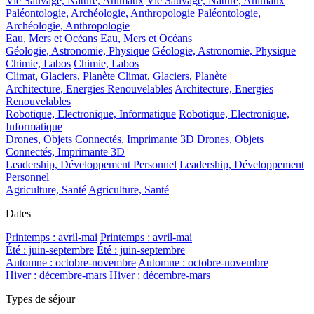
Vie Sauvage, Nature, Animaux
Vie Sauvage, Nature, Animaux
Paléontologie, Archéologie, Anthropologie
Paléontologie,
Archéologie, Anthropologie
Eau, Mers et Océans
Eau, Mers et Océans
Géologie, Astronomie, Physique
Géologie, Astronomie, Physique
Chimie, Labos
Chimie, Labos
Climat, Glaciers, Planète
Climat, Glaciers, Planète
Architecture, Energies Renouvelables
Architecture, Energies
Renouvelables
Robotique, Electronique, Informatique
Robotique, Electronique,
Informatique
Drones, Objets Connectés, Imprimante 3D
Drones, Objets
Connectés, Imprimante 3D
Leadership, Développement Personnel
Leadership, Développement
Personnel
Agriculture, Santé
Agriculture, Santé
Dates
Printemps : avril-mai
Printemps : avril-mai
Été : juin-septembre
Été : juin-septembre
Automne : octobre-novembre
Automne : octobre-novembre
Hiver : décembre-mars
Hiver : décembre-mars
Types de séjour