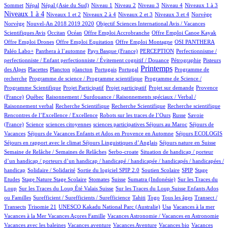
17/1012
17/1012
16/1012
10/1012
15/1012
119/1012
144/1012
419/1012
Sommet
Népal
Népal (Asie du Sud)
Niveau 1
Niveau 2
Niveau 3
Niveau 4
Niveaux 1 à 3
17/1012
63/1012
15/1012
179/1012
3/1012
3/1012
Niveaux 1 à 4
Niveaux 1 et 2
Niveaux 2 à 4
Niveaux 2 et 3
Niveaux 3 et 4
Norvège
18/1012
1/1012
Norvège
Nouvel-An 2018 2019 2020
Objectif Sciences International Avis / Vacances
10/1012
196/1012
1/1012
1/1012
1/1012
Scientifiques Avis
Occitan
Océan
Offre Emploi Accrobranche
Offre Emploi Canoe Kayak
1/1012
1/1012
109/1012
102/1012
Offre Emploi Drones
Offre Emploi Equitation
Offre Emploi Montagne
OSI PANTHERA
108/1012
5/1012
58/1012
2/1012
Paléo Labo+
Panthera à l’automne
Pays Basque (France)
PERCEPTION
Perfectionnisme /
16/1012
6/1012
perfectionniste / Enfant perfectionniste / Évitement cognitif / Douance
Pétrographie
Pisteurs
3/1012
1/1012
1/1012
11/1012
2/1012
471/1012
1/1012
Printemps
des Alpes
Placettes
Plancton
plancton
Portugais
Portugal
Programme de
1/1012
2/1012
recherche
Programme de science / Programme scientifique
Programme de Science /
1/1012
1/1012
15/1012
87/1012
Programme Scientifique
Projet Participatif
Projet participatif
Projet sur demande
Provence
5/1012
2/1012
(France)
Québec
Raisonnement / Surdouance / Raisonnements spéciaux / Verbal /
1/1012
2/1012
1/1012
2/1012
Raisonnement verbal
Recherche Scientifique
Recherche Scientifique
Recherche scientifique
6/1012
102/1012
4/1012
Rencontres de l’Excellence / Excellence
Robots sur les traces de l’Ours
Russe
Savoie
18/1012
1/1012
1/1012
1/1012
100/1012
(France)
Science
sciences citoyennes
sciences participatives
Séjours au Maroc
Séjours de
76/1012
9/1012
16/1012
Vacances
Séjours de Vacances Enfants et Ados en Provence en Automne
Séjours ECOLOGIS
71/1012
12/1012
100/1012
Séjours en rapport avec le climat
Séjours Linguistiques d’Anglais
Séjours nature en Suisse
15/1012
2/1012
Semaine de Relâche / Semaines de Relâches
Serbo-croate
Situation de handicap / porteur
d’un handicap / porteurs d’un handicap / handicapé / handicapée / handicapés / handicapées /
2/1012
4/1012
72/1012
4/1012
1/1012
handicap
Solidaire / Solidarité
Sortie du logiciel SPIP 2.0
Soutien Scolaire
SPIP
Stage
1/1012
17/1012
1/1012
199/1012
5/1012
2/1012
Etudes
Stage Nature
Stage Scolaire
Stomates
Suisse
Sumatra (Indonésie)
Sur les Traces du
11/1012
8/1012
Loup
Sur les Traces du Loup Été Valais Suisse
Sur les Traces du Loup Suisse Enfants Ados
2/1012
57/1012
8/1012
11/1012
100/1012
ou Familles
Surefficient / Surefficients / Surefficience
Tahiti
Togo
Tous les âges
Transect /
2/1012
1/1012
17/1012
1/1012
1/1012
Transects
Trisomie 21
UNESCO Kakadu National Parc (Australie)
Usa
Vacances à la mer
1/1012
70/1012
1/1012
Vacances à la Mer
Vacances Açores Famille
Vacances Astronomie / Vacances en Astronomie
1/1012
17/1012
1/1012
1/1012
Vacances avec les baleines
Vacances aventure
Vacances Aventure
Vacances bio
Vacances