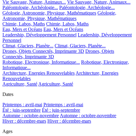
Vie Sauvage, Nature, Animaux...
Vie Sauvage, Nature, Animaux...
Paléontologie, Archéologie...
Paléontologie, Archéologie...
Géologie, Astronomie, Physique, Mathématiques
Géologie,
Astronomie, Physique, Mathématiques
Chimie, Labos, Maths
Chimie, Labos, Maths
Eau, Mers et Océans
Eau, Mers et Océans
Leadership, Développement Personnel
Leadership, Développement
Personnel
Climat, Glaciers, Planète...
Climat, Glaciers, Planète...
Drones, Objets Connectés, Imprimante 3D
Drones, Objets
Connectés, Imprimante 3D
Robotique, Electronique, Informatique...
Robotique, Electronique,
Informatique...
Architecture, Energies Renouvelables
Architecture, Energies
Renouvelables
Agriculture, Santé
Agriculture, Santé
Dates
Printemps : avril-mai
Printemps : avril-mai
Été : juin-septembre
Été : juin-septembre
Automne : octobre-novembre
Automne : octobre-novembre
Hiver : décembre-mars
Hiver : décembre-mars
Ages