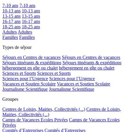
7-10 ans
7-10 ans
10-13 ans
10-13 ans
13-15 ans
13-15 ans
16-17 ans
16-17 ans
18-25 ans
18-25 ans
Adultes
Adultes
Familles
Familles
Types de séjour
Séjours en Centres de vacances
Séjours en Centres de vacances
Séjours itinérants & expéditions
Séjours itinérants & expéditions
hébergement en gîte ou chalet
hébergement en gîte ou chalet
Sciences et Sports
Sciences et Sports
Sciences pour l’Urgence
Sciences pour l’Urgence
Vacances et Soutien Scolaire
Vacances et Soutien Scolaire
Journalisme Scientifique
Journalisme Scientifique
Groupes
Centres de Loisirs, Mairies, Collectivités (...)
Centres de Loisirs,
Mairies, Collectivités (...)
Camps de Vacances Ecoles Privées
Camps de Vacances Ecoles
Privées
Comités d’Entreprises
Comités d’Entreprises