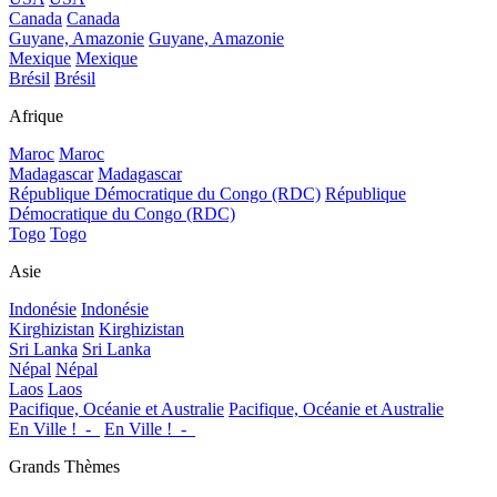
Canada
Canada
Guyane, Amazonie
Guyane, Amazonie
Mexique
Mexique
Brésil
Brésil
Afrique
Maroc
Maroc
Madagascar
Madagascar
République Démocratique du Congo (RDC)
République
Démocratique du Congo (RDC)
Togo
Togo
Asie
Indonésie
Indonésie
Kirghizistan
Kirghizistan
Sri Lanka
Sri Lanka
Népal
Népal
Laos
Laos
Pacifique, Océanie et Australie
Pacifique, Océanie et Australie
En Ville !_-_
En Ville !_-_
Grands Thèmes