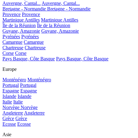
Auvergne, Cantal...
Auvergne, Cantal...
Bretagne - Normandie
Bretagne - Normandie
Provence
Provence
Martinique Antilles
Martinique Antilles
Île de la Réunion
Île de la Réunion
Guyane, Amazonie
Guyane, Amazonie
Pyrénées
Pyrénées
Camargue
Camargue
Chartreuse
Chartreuse
Corse
Corse
Pays Basque, Côte Basque
Pays Basque, Côte Basque
Europe
Monténégro
Monténégro
Portugal
Portugal
Espagne
Espagne
Islande
Islande
Italie
Italie
Norvège
Norvège
Angleterre
Angleterre
Grèce
Grèce
Ecosse
Ecosse
Asie