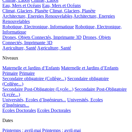
Chimie, Labos
Chimie, Labos
Eau, Mers et Océans
Eau, Mers et Océans
Climat, Glaciers, Planète
Climat, Glaciers, Planète
Architecture, Energies Renouvelables
Architecture, Energies
Renouvelables
Robotique, Electronique, Informatique
Robotique, Electronique,
Informatique
Drones, Objets Connectés, Imprimante 3D
Drones, Objets
Connectés, Imprimante 3D
Agriculture, Santé
Agriculture, Santé
Niveaux
Maternelle et Jardins d’Enfants
Maternelle et Jardins d’Enfants
Primaire
Primaire
Secondaire obligatoire (Collège...)
Secondaire obligatoire
(Collège...)
Secondaire Post-Obligatoire (Lycée...)
Secondaire Post-Obligatoire
(Lycée...)
Universités, Ecoles d’Ingénieurs...
Universités, Ecoles
d’Ingénieurs...
Ecoles Doctorales
Ecoles Doctorales
Dates
Printemps : avril-mai
Printemps : avril-mai