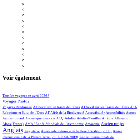
Voir également
106/1012
224/1012
Tous les voyages en avril 2026 !
168/1012
Voyages Photos
4/1012
5/1012
Voyages Randonnée
A Cheval sur les traces de l’Ours
A Cheval sur les Traces de l’Ours -OU-
6/1012
2/1012
6/1012
1/1012
Robotique et Suivi de l’Ours
A l’Affût de la Biodiversité
Accessibilité / Accessibilités
Acores
2/1012
100/1012
33/1012
16/1012
3/1012
77/1012
22/1012
Açores routard
Acoustique musicale
ACQ
Adultes
Adultes/Familles
Afrique
Allemand
14/1012
11/1012
305/1012
785/1012
Ancien projet
Alpes (France)
AMA / Année Mondiale de l’Astronomie
Amazonie
Anglais
60/1012
6/1012
13/1012
Angleterre
Année internationale de la Désertification (2006)
Année
5/1012
internationale de la Planète Terre (2007-2008-2009)
Année internationale de