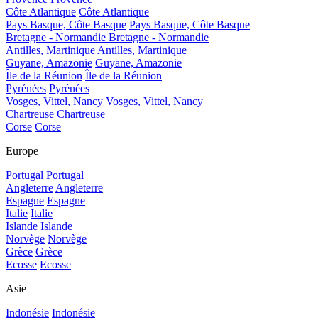
Côte Atlantique
Côte Atlantique
Pays Basque, Côte Basque
Pays Basque, Côte Basque
Bretagne - Normandie
Bretagne - Normandie
Antilles, Martinique
Antilles, Martinique
Guyane, Amazonie
Guyane, Amazonie
Île de la Réunion
Île de la Réunion
Pyrénées
Pyrénées
Vosges, Vittel, Nancy
Vosges, Vittel, Nancy
Chartreuse
Chartreuse
Corse
Corse
Europe
Portugal
Portugal
Angleterre
Angleterre
Espagne
Espagne
Italie
Italie
Islande
Islande
Norvège
Norvège
Grèce
Grèce
Ecosse
Ecosse
Asie
Indonésie
Indonésie