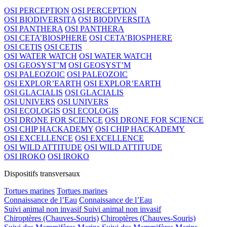
OSI PERCEPTION
OSI PERCEPTION
OSI BIODIVERSITA
OSI BIODIVERSITA
OSI PANTHERA
OSI PANTHERA
OSI CETA’BIOSPHERE
OSI CETA’BIOSPHERE
OSI CETIS
OSI CETIS
OSI WATER WATCH
OSI WATER WATCH
OSI GEOSYST’M
OSI GEOSYST’M
OSI PALEOZOIC
OSI PALEOZOIC
OSI EXPLOR’EARTH
OSI EXPLOR’EARTH
OSI GLACIALIS
OSI GLACIALIS
OSI UNIVERS
OSI UNIVERS
OSI ECOLOGIS
OSI ECOLOGIS
OSI DRONE FOR SCIENCE
OSI DRONE FOR SCIENCE
OSI CHIP HACKADEMY
OSI CHIP HACKADEMY
OSI EXCELLENCE
OSI EXCELLENCE
OSI WILD ATTITUDE
OSI WILD ATTITUDE
OSI IROKO
OSI IROKO
Dispositifs transversaux
Tortues marines
Tortues marines
Connaissance de l’Eau
Connaissance de l’Eau
Suivi animal non invasif
Suivi animal non invasif
Chiroptères (Chauves-Souris)
Chiroptères (Chauves-Souris)