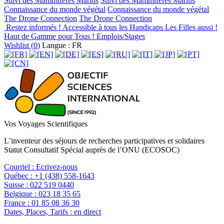
Suivi des Mammifères Marins
Suivi des Mammifères Marins
Connaissance du monde végétal
Connaissance du monde végétal
The Drone Connection
The Drone Connection
Restez informés !
Accessible à tous les Handicaps
Les Filles aussi !
Haut de Gamme pour Tous !
Emplois/Stages
Wishlist (
0
)
Langue : FR
Vos Voyages Scientifiques
L’inventeur des séjours de recherches participatives et solidaires
Statut Consultatif Spécial auprès de l’ONU (ECOSOC)
Courriel :
Ecrivez-nous
Québec :
+1 (438) 558-1643
Suisse :
022 519 0440
Belgique :
023 18 35 65
France :
01 85 08 36 30
Dates, Places, Tarifs :
en direct