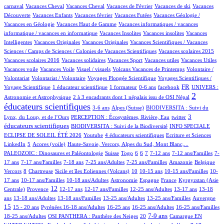
107/1012
1/1012
21/1012
1/1012
1/1012
carnaval
Vacances Cheval
Vacances Cheval
Vacances de Février
Vacances de ski
Vacances
69/1012
1/1012
2/1012
25/1012
Découverte
Vacances Enfants
Vacances février
Vacances Futées
Vacances Géologie /
1/1012
1/1012
Vacances en Géologie
Vacances Haut de Gamme
Vacances informatiques / vacances
1/1012
1/1012
1/1012
informatique / vacances en informatique
Vacances Insolites
Vacances insolites
Vacances
2/1012
1/1012
18/1012
Intelligentes
Vacances Originales
Vacances Originales
Vacances Scientifiques / Vacances
1/1012
1/1012
Sciences / Camps de Sciences / Colonies de Vacances Scientifiques
Vacances scolaires 2015
1/1012
1/1012
1/1012
1/1012
1/1012
Vacances scolaires 2016
Vacances solidaires
Vacances Sport
Vacances utiles
Vacances Utiles
1/1012
2/1012
18/1012
1/1012
Vacances voile
Vacances Voile
Visuel / visuels
Volcans Vacances de Printemps
Volontaire /
1/1012
82/1012
17/1012
Volontariat
Volontariat / Volontaire
Voyages Plongée Scientifique
Voyages Scientifiques /
133/1012
8/1012
2/1012
14/1012
313/1012
77/1012
FR
Voyage Scientifique
1 éducateur scientifique
1 formateur
0-6 ans
facebook
UNIVERS :
8/1012
575/1012
2
Astronomie et Astrophysique
2 à 3 encadrants dont 1 népalais issu de OSI Népal
éducateurs scientifiques
12/1012
165/1012
50/1012
3-6 ans
Alpes (Suisse)
BIODIVERSITA : Suivi du
17/1012
1/1012
301/1012
3
Lynx, du Loup, et de l’Ours
PERCEPTION : Écosystèmes, Rivière, Eau
twitter
67/1012
33/1012
éducateurs scientifiques
BIODIVERSITA : Suivi de la Biodiversité
INFO SPECIALE
1/1012
39/1012
2/1012
1/1012
ECLIPSE DE SOLEIL ÉTÉ 2026
Youtube
4 éducateurs scientifiques
Ecriture et Sciences
20/1012
7/1012
10/1012
102/1012
LinkedIn
5
Acores (voile)
Haute-Savoie, Vercors, Alpes du Sud, Mont Blanc,...
2/1012
5/1012
1/1012
67/1012
103/1012
18/1012
110/1012
5/1012
PALEOZOIC : Dinosaures et Paléontologie
Suisse
Togo
6
6
7
7-12 ans
7-12 ans/Familles
7-
25/1012
78/1012
4/1012
9/1012
10/1012
1/1012
1/1012
17 ans
7-17 ans/Familles
7-18 ans
7-25 ans/Adultes
7-25 ans/Familles
Amazonie
Belgique
104/1012
2/1012
18/1012
88/1012
3/1012
3/1012
17/1012
Vercors
8
Chartreuse
Sicile et îles Eoliennes (Volcans)
10
10-15 ans
10-15 ans/Familles
10-
11/1012
7/1012
36/1012
33/1012
6/1012
110/1012
17 ans
10-17 ans/Familles
10-18 ans/Adultes
Astronomie
Espagne
France
Kyrgyzstan (Asie
211/1012
365/1012
15/1012
3/1012
1/1012
82/1012
13/1012
12
Centrale)
Provence
12-17 ans
12-17 ans/Familles
12-25 ans/Adultes
13-17 ans
13-18
75/1012
7/1012
1/1012
16/1012
3/1012
231/1012
ans
13-18 ans/Adultes
13-18 ans/Familles
13-25 ans/Adultes
13-25 ans/Familles
Auvergne
28/1012
46/1012
121/1012
3/1012
4/1012
2/1012
17/1012
15
15 - 20 ans
Pyrénées
16-18 ans/Adultes
16-25 ans
16-25 ans/Adultes
16-25 ans/Familles
109/1012
50/1012
311/1012
4/1012
153/1012
11/1012
7-9 ans
18-25 ans/Adultes
OSI PANTHERA : Panthère des Neiges
20
Camargue
EN