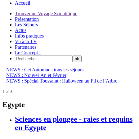
Accueil
Trouver un Voyage Scientifique
Présentation
Les Séjours
Actus
Infos pratiques
Vu à la TV
Partenaires
Le Concept !
NEWS : Cet Automne : tous les séjours
NEWS : Nouvel-An et Février
NEWS : Spécial Toussaint : Halloween au Fil de l’Arbre
1
2
3
Egypte
Sciences en plongée - raies et requins
en Egypte