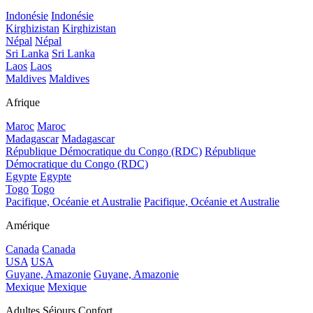
Indonésie
Indonésie
Kirghizistan
Kirghizistan
Népal
Népal
Sri Lanka
Sri Lanka
Laos
Laos
Maldives
Maldives
Afrique
Maroc
Maroc
Madagascar
Madagascar
République Démocratique du Congo (RDC)
République
Démocratique du Congo (RDC)
Egypte
Egypte
Togo
Togo
Pacifique, Océanie et Australie
Pacifique, Océanie et Australie
Amérique
Canada
Canada
USA
USA
Guyane, Amazonie
Guyane, Amazonie
Mexique
Mexique
Adultes Séjours Confort