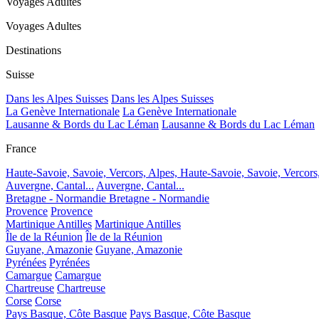
Voyages Adultes
Voyages Adultes
Destinations
Suisse
Dans les Alpes Suisses
Dans les Alpes Suisses
La Genève Internationale
La Genève Internationale
Lausanne & Bords du Lac Léman
Lausanne & Bords du Lac Léman
France
Haute-Savoie, Savoie, Vercors, Alpes,
Haute-Savoie, Savoie, Vercors
Auvergne, Cantal...
Auvergne, Cantal...
Bretagne - Normandie
Bretagne - Normandie
Provence
Provence
Martinique Antilles
Martinique Antilles
Île de la Réunion
Île de la Réunion
Guyane, Amazonie
Guyane, Amazonie
Pyrénées
Pyrénées
Camargue
Camargue
Chartreuse
Chartreuse
Corse
Corse
Pays Basque, Côte Basque
Pays Basque, Côte Basque