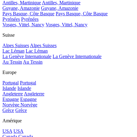
Antilles, Martinique
Antilles, Martinique
Guyane, Amazonie
Guyane, Amazonie
Pays Basque, Côte Basque
Pays Basque, Côte Basque
Pyrénées
Pyrénées
Vosges, Vittel, Nancy
Vosges, Vittel, Nancy
Suisse
Alpes Suisses
Alpes Suisses
Lac Léman
Lac Léman
La Genève Internationale
La Genève Internationale
Au Tessin
Au Tessin
Europe
Portugal
Portugal
Islande
Islande
Angleterre
Angleterre
Espagne
Espagne
Norvège
Norvège
Grèce
Grèce
Amérique
USA
USA
Canada
Canada