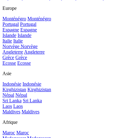
Europe
Monténégro
Monténégro
Portugal
Portugal
Espagne
Espagne
Islande
Islande
Italie
Italie
Norvège
Norvège
Angleterre
Angleterre
Grèce
Grèce
Ecosse
Ecosse
Asie
Indonésie
Indonésie
Kirghizistan
Kirghizistan
Népal
Népal
Sri Lanka
Sri Lanka
Laos
Laos
Maldives
Maldives
Afrique
Maroc
Maroc