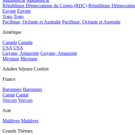
Madagascar
Madagascar
République Démocratique du Congo (RDC)
République Démocrati
Egypte
Egypte
Togo
Togo
Pacifique, Océanie et Australie
Pacifique, Océanie et Australie
Amérique
Canada
Canada
USA
USA
Guyane, Amazonie
Guyane, Amazonie
Mexique
Mexique
Adultes Séjours Confort
France
Baronnies
Baronnies
Cantal
Cantal
Vercors
Vercors
Asie
Maldives
Maldives
Grands Thèmes