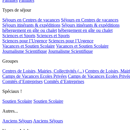
Familles
Familles
Types de séjour
Séjours en Centres de vacances
Séjours en Centres de vacances
Séjours itinérants & expéditions
Séjours itinérants & expéditions
hébergement en gîte ou chalet
hébergement en gîte ou chalet
Sciences et Sports
Sciences et Sports
Sciences pour l’Urgence
Sciences pour l’Urgence
Vacances et Soutien Scolaire
Vacances et Soutien Scolaire
Journalisme Scientifique
Journalisme Scientifique
Groupes
Centres de Loisirs, Mairies, Collectivités (...)
Centres de Loisirs, Mairie
Camps de Vacances Ecoles Privées
Camps de Vacances Ecoles Privé
Comités d’Entreprises
Comités d’Entreprises
Spéciaux !
Soutien Scolaire
Soutien Scolaire
Autres...
Anciens Séjours
Anciens Séjours