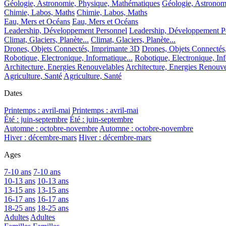
Géologie, Astronomie, Physique, Mathématiques
Géologie, Astronom
Chimie, Labos, Maths
Chimie, Labos, Maths
Eau, Mers et Océans
Eau, Mers et Océans
Leadership, Développement Personnel
Leadership, Développement P
Climat, Glaciers, Planète...
Climat, Glaciers, Planète...
Drones, Objets Connectés, Imprimante 3D
Drones, Objets Connectés
Robotique, Electronique, Informatique...
Robotique, Electronique, Inf
Architecture, Energies Renouvelables
Architecture, Energies Renouve
Agriculture, Santé
Agriculture, Santé
Dates
Printemps : avril-mai
Printemps : avril-mai
Été : juin-septembre
Été : juin-septembre
Automne : octobre-novembre
Automne : octobre-novembre
Hiver : décembre-mars
Hiver : décembre-mars
Ages
7-10 ans
7-10 ans
10-13 ans
10-13 ans
13-15 ans
13-15 ans
16-17 ans
16-17 ans
18-25 ans
18-25 ans
Adultes
Adultes