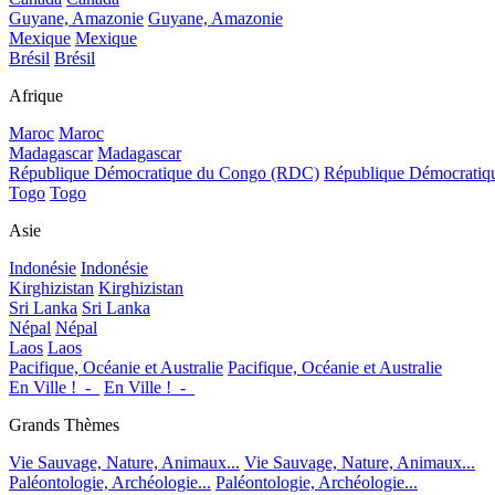
Guyane, Amazonie
Guyane, Amazonie
Mexique
Mexique
Brésil
Brésil
Afrique
Maroc
Maroc
Madagascar
Madagascar
République Démocratique du Congo (RDC)
République Démocrati
Togo
Togo
Asie
Indonésie
Indonésie
Kirghizistan
Kirghizistan
Sri Lanka
Sri Lanka
Népal
Népal
Laos
Laos
Pacifique, Océanie et Australie
Pacifique, Océanie et Australie
En Ville !_-_
En Ville !_-_
Grands Thèmes
Vie Sauvage, Nature, Animaux...
Vie Sauvage, Nature, Animaux...
Paléontologie, Archéologie...
Paléontologie, Archéologie...