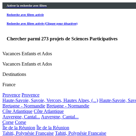
Activer la recherche avec filtres
Recherche avec filtres activée
Recherche avec filtres activée (Cliquer pour désactiver)
Chercher parmi
273
projets de Sciences Participatives
Vacances Enfants et Ados
Vacances Enfants et Ados
Destinations
France
Provence
Provence
Haute-Savoie, Savoie, Vercors, Hautes Alpes, (...)
Haute-Savoie, Savoi
Bretagne - Normandie
Bretagne - Normandie
Côte Atlantique
Côte Atlantique
Auvergne, Cantal...
Auvergne, Cantal...
Corse
Corse
Île de la Réunion
Île de la Réunion
Tahiti, Polynésie Française
Tahiti, Polynésie Française