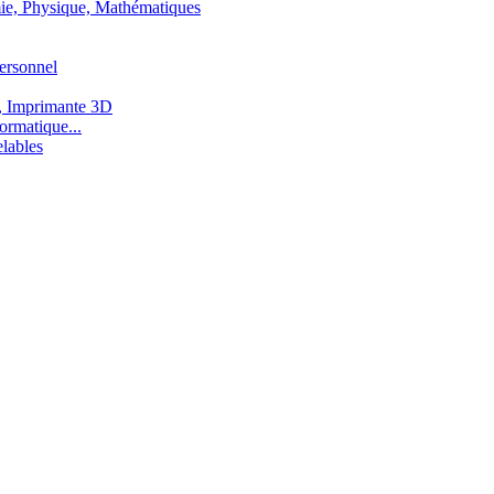
ie, Physique, Mathématiques
ersonnel
, Imprimante 3D
ormatique...
lables