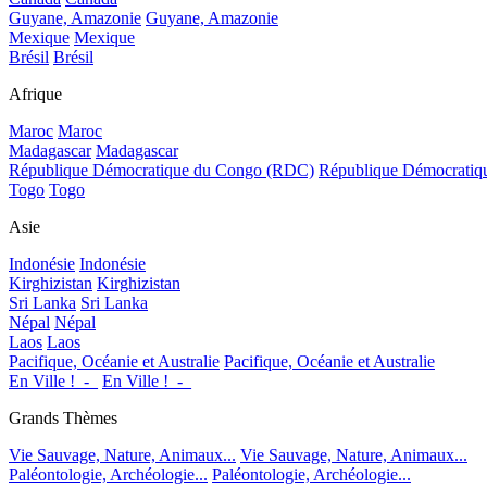
Guyane, Amazonie
Guyane, Amazonie
Mexique
Mexique
Brésil
Brésil
Afrique
Maroc
Maroc
Madagascar
Madagascar
République Démocratique du Congo (RDC)
République Démocrati
Togo
Togo
Asie
Indonésie
Indonésie
Kirghizistan
Kirghizistan
Sri Lanka
Sri Lanka
Népal
Népal
Laos
Laos
Pacifique, Océanie et Australie
Pacifique, Océanie et Australie
En Ville !_-_
En Ville !_-_
Grands Thèmes
Vie Sauvage, Nature, Animaux...
Vie Sauvage, Nature, Animaux...
Paléontologie, Archéologie...
Paléontologie, Archéologie...