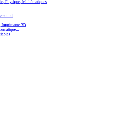
ie, Physique, Mathématiques
ersonnel
, Imprimante 3D
ormatique...
lables