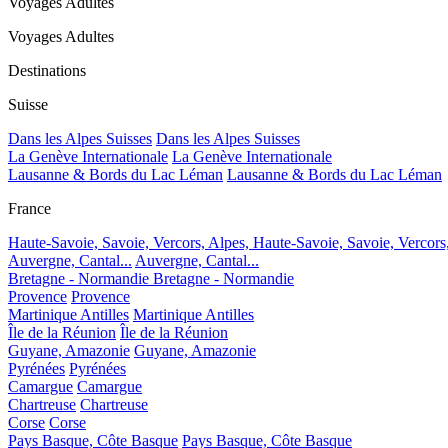
Voyages Adultes
Voyages Adultes
Destinations
Suisse
Dans les Alpes Suisses
Dans les Alpes Suisses
La Genève Internationale
La Genève Internationale
Lausanne & Bords du Lac Léman
Lausanne & Bords du Lac Léman
France
Haute-Savoie, Savoie, Vercors, Alpes,
Haute-Savoie, Savoie, Vercors
Auvergne, Cantal...
Auvergne, Cantal...
Bretagne - Normandie
Bretagne - Normandie
Provence
Provence
Martinique Antilles
Martinique Antilles
Île de la Réunion
Île de la Réunion
Guyane, Amazonie
Guyane, Amazonie
Pyrénées
Pyrénées
Camargue
Camargue
Chartreuse
Chartreuse
Corse
Corse
Pays Basque, Côte Basque
Pays Basque, Côte Basque