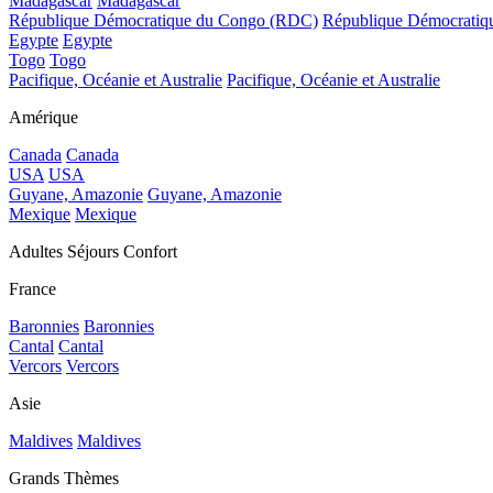
Madagascar
Madagascar
République Démocratique du Congo (RDC)
République Démocrati
Egypte
Egypte
Togo
Togo
Pacifique, Océanie et Australie
Pacifique, Océanie et Australie
Amérique
Canada
Canada
USA
USA
Guyane, Amazonie
Guyane, Amazonie
Mexique
Mexique
Adultes Séjours Confort
France
Baronnies
Baronnies
Cantal
Cantal
Vercors
Vercors
Asie
Maldives
Maldives
Grands Thèmes