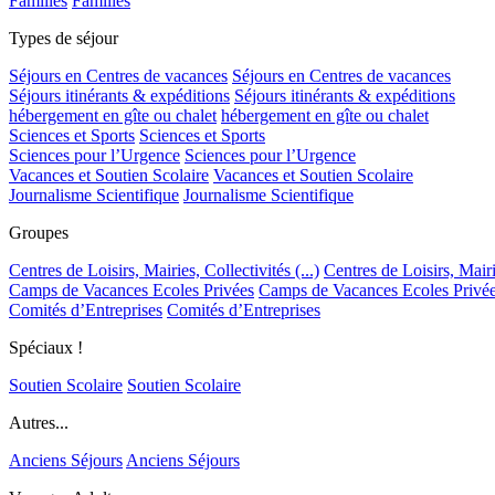
Familles
Familles
Types de séjour
Séjours en Centres de vacances
Séjours en Centres de vacances
Séjours itinérants & expéditions
Séjours itinérants & expéditions
hébergement en gîte ou chalet
hébergement en gîte ou chalet
Sciences et Sports
Sciences et Sports
Sciences pour l’Urgence
Sciences pour l’Urgence
Vacances et Soutien Scolaire
Vacances et Soutien Scolaire
Journalisme Scientifique
Journalisme Scientifique
Groupes
Centres de Loisirs, Mairies, Collectivités (...)
Centres de Loisirs, Mairie
Camps de Vacances Ecoles Privées
Camps de Vacances Ecoles Privé
Comités d’Entreprises
Comités d’Entreprises
Spéciaux !
Soutien Scolaire
Soutien Scolaire
Autres...
Anciens Séjours
Anciens Séjours