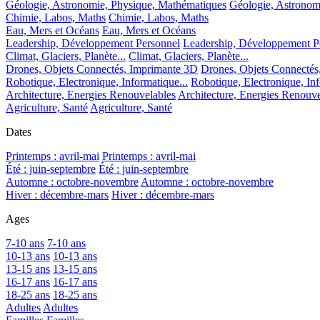
Géologie, Astronomie, Physique, Mathématiques
Géologie, Astronom
Chimie, Labos, Maths
Chimie, Labos, Maths
Eau, Mers et Océans
Eau, Mers et Océans
Leadership, Développement Personnel
Leadership, Développement P
Climat, Glaciers, Planète...
Climat, Glaciers, Planète...
Drones, Objets Connectés, Imprimante 3D
Drones, Objets Connectés
Robotique, Electronique, Informatique...
Robotique, Electronique, Inf
Architecture, Energies Renouvelables
Architecture, Energies Renouve
Agriculture, Santé
Agriculture, Santé
Dates
Printemps : avril-mai
Printemps : avril-mai
Été : juin-septembre
Été : juin-septembre
Automne : octobre-novembre
Automne : octobre-novembre
Hiver : décembre-mars
Hiver : décembre-mars
Ages
7-10 ans
7-10 ans
10-13 ans
10-13 ans
13-15 ans
13-15 ans
16-17 ans
16-17 ans
18-25 ans
18-25 ans
Adultes
Adultes