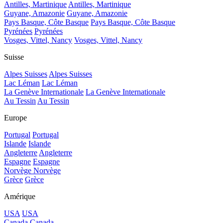
Antilles, Martinique
Antilles, Martinique
Guyane, Amazonie
Guyane, Amazonie
Pays Basque, Côte Basque
Pays Basque, Côte Basque
Pyrénées
Pyrénées
Vosges, Vittel, Nancy
Vosges, Vittel, Nancy
Suisse
Alpes Suisses
Alpes Suisses
Lac Léman
Lac Léman
La Genève Internationale
La Genève Internationale
Au Tessin
Au Tessin
Europe
Portugal
Portugal
Islande
Islande
Angleterre
Angleterre
Espagne
Espagne
Norvège
Norvège
Grèce
Grèce
Amérique
USA
USA
Canada
Canada