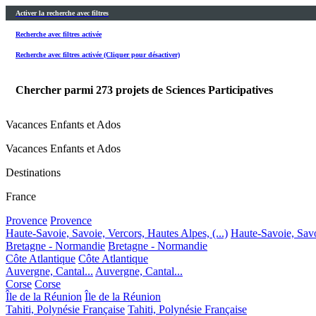
Activer la recherche avec filtres
Recherche avec filtres activée
Recherche avec filtres activée (Cliquer pour désactiver)
Chercher parmi
273
projets de Sciences Participatives
Vacances Enfants et Ados
Vacances Enfants et Ados
Destinations
France
Provence
Provence
Haute-Savoie, Savoie, Vercors, Hautes Alpes, (...)
Haute-Savoie, Savoi
Bretagne - Normandie
Bretagne - Normandie
Côte Atlantique
Côte Atlantique
Auvergne, Cantal...
Auvergne, Cantal...
Corse
Corse
Île de la Réunion
Île de la Réunion
Tahiti, Polynésie Française
Tahiti, Polynésie Française