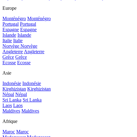
Europe
Monténégro
Monténégro
Portugal
Portugal
Espagne
Espagne
Islande
Islande
Italie
Italie
Norvège
Norvège
Angleterre
Angleterre
Grèce
Grèce
Ecosse
Ecosse
Asie
Indonésie
Indonésie
Kirghizistan
Kirghizistan
Népal
Népal
Sri Lanka
Sri Lanka
Laos
Laos
Maldives
Maldives
Afrique
Maroc
Maroc