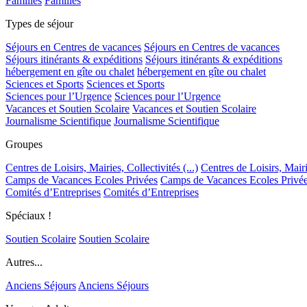
Familles
Familles
Types de séjour
Séjours en Centres de vacances
Séjours en Centres de vacances
Séjours itinérants & expéditions
Séjours itinérants & expéditions
hébergement en gîte ou chalet
hébergement en gîte ou chalet
Sciences et Sports
Sciences et Sports
Sciences pour l’Urgence
Sciences pour l’Urgence
Vacances et Soutien Scolaire
Vacances et Soutien Scolaire
Journalisme Scientifique
Journalisme Scientifique
Groupes
Centres de Loisirs, Mairies, Collectivités (...)
Centres de Loisirs, Mairie
Camps de Vacances Ecoles Privées
Camps de Vacances Ecoles Privé
Comités d’Entreprises
Comités d’Entreprises
Spéciaux !
Soutien Scolaire
Soutien Scolaire
Autres...
Anciens Séjours
Anciens Séjours