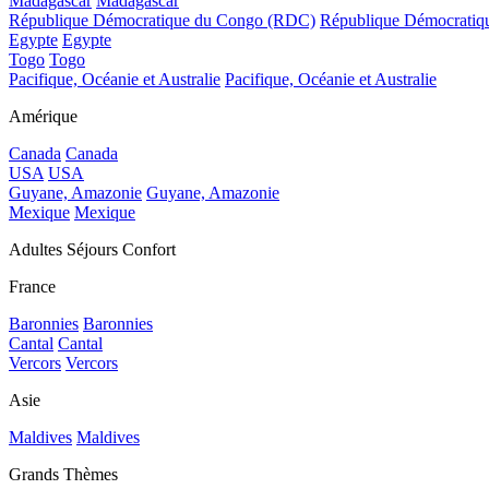
Madagascar
Madagascar
République Démocratique du Congo (RDC)
République Démocrati
Egypte
Egypte
Togo
Togo
Pacifique, Océanie et Australie
Pacifique, Océanie et Australie
Amérique
Canada
Canada
USA
USA
Guyane, Amazonie
Guyane, Amazonie
Mexique
Mexique
Adultes Séjours Confort
France
Baronnies
Baronnies
Cantal
Cantal
Vercors
Vercors
Asie
Maldives
Maldives
Grands Thèmes