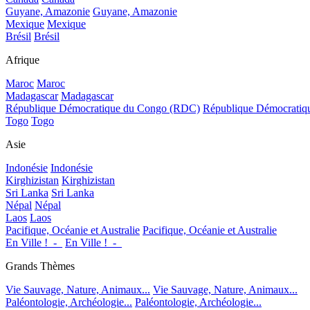
Guyane, Amazonie
Guyane, Amazonie
Mexique
Mexique
Brésil
Brésil
Afrique
Maroc
Maroc
Madagascar
Madagascar
République Démocratique du Congo (RDC)
République Démocrati
Togo
Togo
Asie
Indonésie
Indonésie
Kirghizistan
Kirghizistan
Sri Lanka
Sri Lanka
Népal
Népal
Laos
Laos
Pacifique, Océanie et Australie
Pacifique, Océanie et Australie
En Ville !_-_
En Ville !_-_
Grands Thèmes
Vie Sauvage, Nature, Animaux...
Vie Sauvage, Nature, Animaux...
Paléontologie, Archéologie...
Paléontologie, Archéologie...