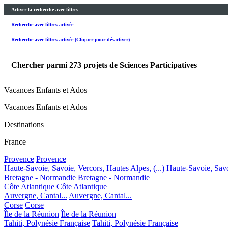
Activer la recherche avec filtres
Recherche avec filtres activée
Recherche avec filtres activée (Cliquer pour désactiver)
Chercher parmi
273
projets de Sciences Participatives
Vacances Enfants et Ados
Vacances Enfants et Ados
Destinations
France
Provence
Provence
Haute-Savoie, Savoie, Vercors, Hautes Alpes, (...)
Haute-Savoie, Savoi
Bretagne - Normandie
Bretagne - Normandie
Côte Atlantique
Côte Atlantique
Auvergne, Cantal...
Auvergne, Cantal...
Corse
Corse
Île de la Réunion
Île de la Réunion
Tahiti, Polynésie Française
Tahiti, Polynésie Française