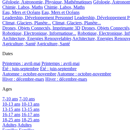
Géologie, Astronomie, Physique, Mathématiques
Géologie, Astronom
Chimie, Labos, Maths
Chimie, Labos, Maths
Eau, Mers et Océans
Eau, Mers et Océans
Leadership, Développement Personnel
Leadership, Développement P
Climat, Glaciers, Planète...
Climat, Glaciers, Planète...
Drones, Objets Connectés, Imprimante 3D
Drones, Objets Connectés
Robotique, Electronique, Informatique...
Robotique, Electronique, Inf
Architecture, Energies Renouvelables
Architecture, Energies Renouve
Agriculture, Santé
Agriculture, Santé
Dates
Printemps : avril-mai
Printemps : avril-mai
Été : juin-septembre
Été : juin-septembre
Automne : octobre-novembre
Automne : octobre-novembre
Hiver : décembre-mars
Hiver : décembre-mars
Ages
7-10 ans
7-10 ans
10-13 ans
10-13 ans
13-15 ans
13-15 ans
16-17 ans
16-17 ans
18-25 ans
18-25 ans
Adultes
Adultes