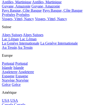
Antilles, Martinique
Antilles, Martinique
Guyane, Amazonie
Guyane, Amazonie
Pays Basque, Côte Basque
Pays Basque, Côte Basque
Pyrénées
Pyrénées
Vosges, Vittel, Nancy
Vosges, Vittel, Nancy
Suisse
Alpes Suisses
Alpes Suisses
Lac Léman
Lac Léman
La Genève Internationale
La Genève Internationale
Au Tessin
Au Tessin
Europe
Portugal
Portugal
Islande
Islande
Angleterre
Angleterre
Espagne
Espagne
Norvège
Norvège
Grèce
Grèce
Amérique
USA
USA
Canada
Canada