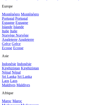
Europe
Monténégro
Monténégro
Portugal
Portugal
Espagne
Espagne
Islande
Islande
Italie
Italie
Norvège
Norvège
Angleterre
Angleterre
Grèce
Grèce
Ecosse
Ecosse
Asie
Indonésie
Indonésie
Kirghizistan
Kirghizistan
Népal
Népal
Sri Lanka
Sri Lanka
Laos
Laos
Maldives
Maldives
Afrique
Maroc
Maroc