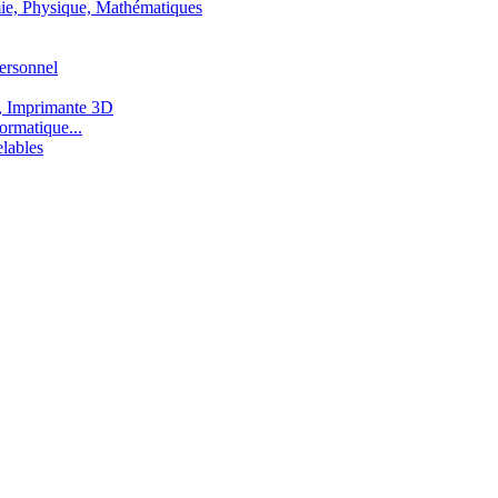
ie, Physique, Mathématiques
ersonnel
, Imprimante 3D
ormatique...
lables