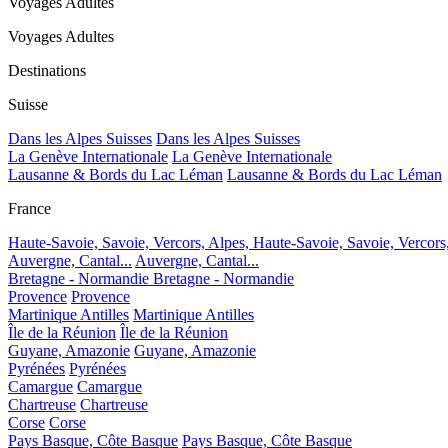
Voyages Adultes
Voyages Adultes
Destinations
Suisse
Dans les Alpes Suisses
Dans les Alpes Suisses
La Genève Internationale
La Genève Internationale
Lausanne & Bords du Lac Léman
Lausanne & Bords du Lac Léman
France
Haute-Savoie, Savoie, Vercors, Alpes,
Haute-Savoie, Savoie, Vercors
Auvergne, Cantal...
Auvergne, Cantal...
Bretagne - Normandie
Bretagne - Normandie
Provence
Provence
Martinique Antilles
Martinique Antilles
Île de la Réunion
Île de la Réunion
Guyane, Amazonie
Guyane, Amazonie
Pyrénées
Pyrénées
Camargue
Camargue
Chartreuse
Chartreuse
Corse
Corse
Pays Basque, Côte Basque
Pays Basque, Côte Basque