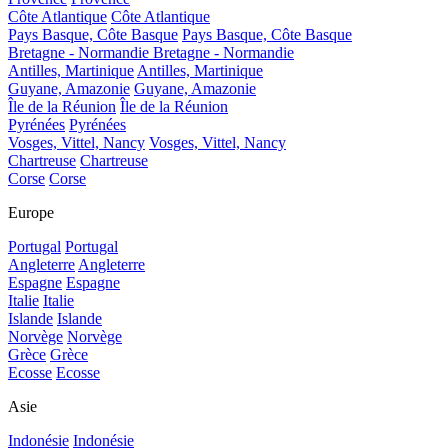
Côte Atlantique
Côte Atlantique
Pays Basque, Côte Basque
Pays Basque, Côte Basque
Bretagne - Normandie
Bretagne - Normandie
Antilles, Martinique
Antilles, Martinique
Guyane, Amazonie
Guyane, Amazonie
Île de la Réunion
Île de la Réunion
Pyrénées
Pyrénées
Vosges, Vittel, Nancy
Vosges, Vittel, Nancy
Chartreuse
Chartreuse
Corse
Corse
Europe
Portugal
Portugal
Angleterre
Angleterre
Espagne
Espagne
Italie
Italie
Islande
Islande
Norvège
Norvège
Grèce
Grèce
Ecosse
Ecosse
Asie
Indonésie
Indonésie