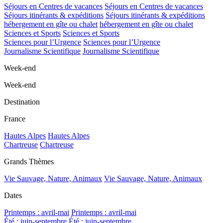
Séjours en Centres de vacances
Séjours en Centres de vacances
Séjours itinérants & expéditions
Séjours itinérants & expéditions
hébergement en gîte ou chalet
hébergement en gîte ou chalet
Sciences et Sports
Sciences et Sports
Sciences pour l’Urgence
Sciences pour l’Urgence
Journalisme Scientifique
Journalisme Scientifique
Week-end
Week-end
Destination
France
Hautes Alpes
Hautes Alpes
Chartreuse
Chartreuse
Grands Thèmes
Vie Sauvage, Nature, Animaux
Vie Sauvage, Nature, Animaux
Dates
Printemps : avril-mai
Printemps : avril-mai
Été : juin-septembre
Été : juin-septembre