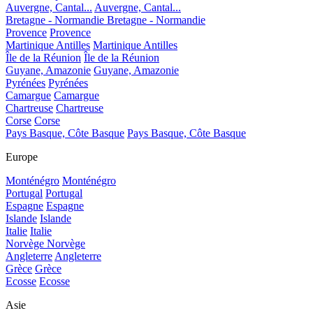
Auvergne, Cantal...
Auvergne, Cantal...
Bretagne - Normandie
Bretagne - Normandie
Provence
Provence
Martinique Antilles
Martinique Antilles
Île de la Réunion
Île de la Réunion
Guyane, Amazonie
Guyane, Amazonie
Pyrénées
Pyrénées
Camargue
Camargue
Chartreuse
Chartreuse
Corse
Corse
Pays Basque, Côte Basque
Pays Basque, Côte Basque
Europe
Monténégro
Monténégro
Portugal
Portugal
Espagne
Espagne
Islande
Islande
Italie
Italie
Norvège
Norvège
Angleterre
Angleterre
Grèce
Grèce
Ecosse
Ecosse
Asie