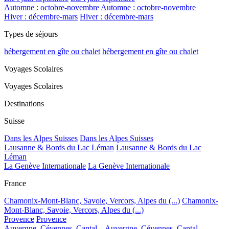
Automne : octobre-novembre
Automne : octobre-novembre
Hiver : décembre-mars
Hiver : décembre-mars
Types de séjours
hébergement en gîte ou chalet
hébergement en gîte ou chalet
Voyages Scolaires
Voyages Scolaires
Destinations
Suisse
Dans les Alpes Suisses
Dans les Alpes Suisses
Lausanne & Bords du Lac Léman
Lausanne & Bords du Lac
Léman
La Genève Internationale
La Genève Internationale
France
Chamonix-Mont-Blanc, Savoie, Vercors, Alpes du (...)
Chamonix-
Mont-Blanc, Savoie, Vercors, Alpes du (...)
Provence
Provence
Auvergne, Cévennes, Cantal...
Auvergne, Cévennes, Cantal...