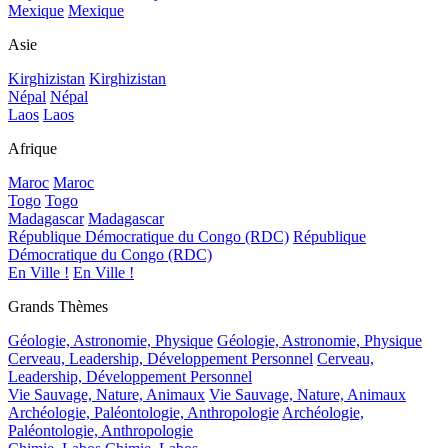
Mexique
Mexique
Asie
Kirghizistan
Kirghizistan
Népal
Népal
Laos
Laos
Afrique
Maroc
Maroc
Togo
Togo
Madagascar
Madagascar
République Démocratique du Congo (RDC)
République
Démocratique du Congo (RDC)
En Ville !
En Ville !
Grands Thèmes
Géologie, Astronomie, Physique
Géologie, Astronomie, Physique
Cerveau, Leadership, Développement Personnel
Cerveau,
Leadership, Développement Personnel
Vie Sauvage, Nature, Animaux
Vie Sauvage, Nature, Animaux
Archéologie, Paléontologie, Anthropologie
Archéologie,
Paléontologie, Anthropologie