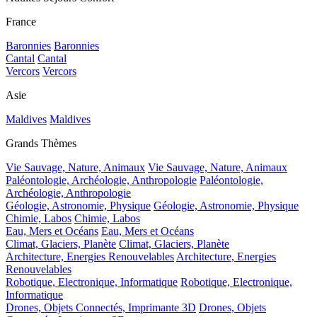
France
Baronnies
Baronnies
Cantal
Cantal
Vercors
Vercors
Asie
Maldives
Maldives
Grands Thèmes
Vie Sauvage, Nature, Animaux
Vie Sauvage, Nature, Animaux
Paléontologie, Archéologie, Anthropologie
Paléontologie,
Archéologie, Anthropologie
Géologie, Astronomie, Physique
Géologie, Astronomie, Physique
Chimie, Labos
Chimie, Labos
Eau, Mers et Océans
Eau, Mers et Océans
Climat, Glaciers, Planète
Climat, Glaciers, Planète
Architecture, Energies Renouvelables
Architecture, Energies
Renouvelables
Robotique, Electronique, Informatique
Robotique, Electronique,
Informatique
Drones, Objets Connectés, Imprimante 3D
Drones, Objets