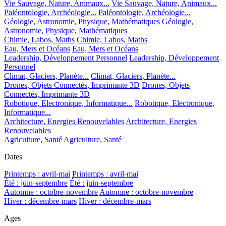
Vie Sauvage, Nature, Animaux...
Vie Sauvage, Nature, Animaux...
Paléontologie, Archéologie...
Paléontologie, Archéologie...
Géologie, Astronomie, Physique, Mathématiques
Géologie,
Astronomie, Physique, Mathématiques
Chimie, Labos, Maths
Chimie, Labos, Maths
Eau, Mers et Océans
Eau, Mers et Océans
Leadership, Développement Personnel
Leadership, Développement
Personnel
Climat, Glaciers, Planète...
Climat, Glaciers, Planète...
Drones, Objets Connectés, Imprimante 3D
Drones, Objets
Connectés, Imprimante 3D
Robotique, Electronique, Informatique...
Robotique, Electronique,
Informatique...
Architecture, Energies Renouvelables
Architecture, Energies
Renouvelables
Agriculture, Santé
Agriculture, Santé
Dates
Printemps : avril-mai
Printemps : avril-mai
Été : juin-septembre
Été : juin-septembre
Automne : octobre-novembre
Automne : octobre-novembre
Hiver : décembre-mars
Hiver : décembre-mars
Ages