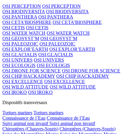
OSI PERCEPTION
OSI PERCEPTION
OSI BIODIVERSITA
OSI BIODIVERSITA
OSI PANTHERA
OSI PANTHERA
OSI CETA’BIOSPHERE
OSI CETA’BIOSPHERE
OSI CETIS
OSI CETIS
OSI WATER WATCH
OSI WATER WATCH
OSI GEOSYST’M
OSI GEOSYST’M
OSI PALEOZOIC
OSI PALEOZOIC
OSI EXPLOR’EARTH
OSI EXPLOR’EARTH
OSI GLACIALIS
OSI GLACIALIS
OSI UNIVERS
OSI UNIVERS
OSI ECOLOGIS
OSI ECOLOGIS
OSI DRONE FOR SCIENCE
OSI DRONE FOR SCIENCE
OSI CHIP HACKADEMY
OSI CHIP HACKADEMY
OSI EXCELLENCE
OSI EXCELLENCE
OSI WILD ATTITUDE
OSI WILD ATTITUDE
OSI IROKO
OSI IROKO
Dispositifs transversaux
Tortues marines
Tortues marines
Connaissance de l’Eau
Connaissance de l’Eau
Suivi animal non invasif
Suivi animal non invasif
Chiroptères (Chauves-Souris)
Chiroptères (Chauves-Souris)