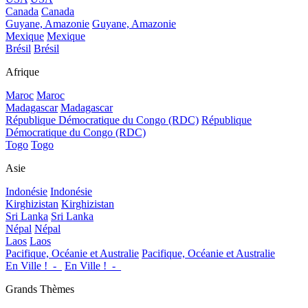
Canada
Canada
Guyane, Amazonie
Guyane, Amazonie
Mexique
Mexique
Brésil
Brésil
Afrique
Maroc
Maroc
Madagascar
Madagascar
République Démocratique du Congo (RDC)
République
Démocratique du Congo (RDC)
Togo
Togo
Asie
Indonésie
Indonésie
Kirghizistan
Kirghizistan
Sri Lanka
Sri Lanka
Népal
Népal
Laos
Laos
Pacifique, Océanie et Australie
Pacifique, Océanie et Australie
En Ville !_-_
En Ville !_-_
Grands Thèmes