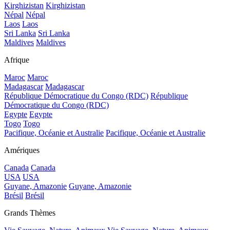
Kirghizistan
Kirghizistan
Népal
Népal
Laos
Laos
Sri Lanka
Sri Lanka
Maldives
Maldives
Afrique
Maroc
Maroc
Madagascar
Madagascar
République Démocratique du Congo (RDC)
République
Démocratique du Congo (RDC)
Egypte
Egypte
Togo
Togo
Pacifique, Océanie et Australie
Pacifique, Océanie et Australie
Amériques
Canada
Canada
USA
USA
Guyane, Amazonie
Guyane, Amazonie
Brésil
Brésil
Grands Thèmes