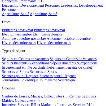
Connectés, Imprimante 3D
Leadership, Développement Personnel
Leadership, Développement
Personnel
Agriculture, Santé
Agriculture, Santé
Dates
Printemps : avril-mai
Printemps : avril-mai
Été : juin-septembre
Été : juin-septembre
Automne : octobre-novembre
Automne : octobre-novembre
Hiver : décembre-mars
Hiver : décembre-mars
Types de séjour
Séjours en Centres de vacances
Séjours en Centres de vacances
Séjours itinérants & expéditions
Séjours itinérants & expéditions
hébergement en gîte ou chalet
hébergement en gîte ou chalet
Sciences et Sports
Sciences et Sports
Sciences pour l’Urgence
Sciences pour l’Urgence
Journalisme Scientifique
Journalisme Scientifique
Groupes
Centres de Loisirs, Mairies, Collectivités (...)
Centres de Loisirs,
Mairies, Collectivités (...)
Incentive, Services RH et Marketing
Incentive, Services RH et