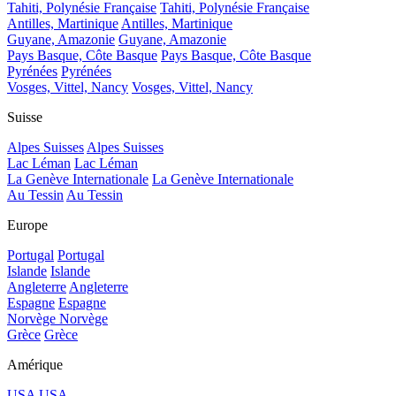
Tahiti, Polynésie Française
Tahiti, Polynésie Française
Antilles, Martinique
Antilles, Martinique
Guyane, Amazonie
Guyane, Amazonie
Pays Basque, Côte Basque
Pays Basque, Côte Basque
Pyrénées
Pyrénées
Vosges, Vittel, Nancy
Vosges, Vittel, Nancy
Suisse
Alpes Suisses
Alpes Suisses
Lac Léman
Lac Léman
La Genève Internationale
La Genève Internationale
Au Tessin
Au Tessin
Europe
Portugal
Portugal
Islande
Islande
Angleterre
Angleterre
Espagne
Espagne
Norvège
Norvège
Grèce
Grèce
Amérique
USA
USA