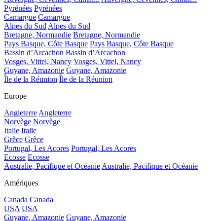
Pyrénées
Pyrénées
Camargue
Camargue
Alpes du Sud
Alpes du Sud
Bretagne, Normandie
Bretagne, Normandie
Pays Basque, Côte Basque
Pays Basque, Côte Basque
Bassin d’Arcachon
Bassin d’Arcachon
Vosges, Vittel, Nancy
Vosges, Vittel, Nancy
Guyane, Amazonie
Guyane, Amazonie
Île de la Réunion
Île de la Réunion
Europe
Angleterre
Angleterre
Norvège
Norvège
Italie
Italie
Grèce
Grèce
Portugal, Les Acores
Portugal, Les Acores
Ecosse
Ecosse
Australie, Pacifique et Océanie
Australie, Pacifique et Océanie
Amériques
Canada
Canada
USA
USA
Guyane, Amazonie
Guyane, Amazonie