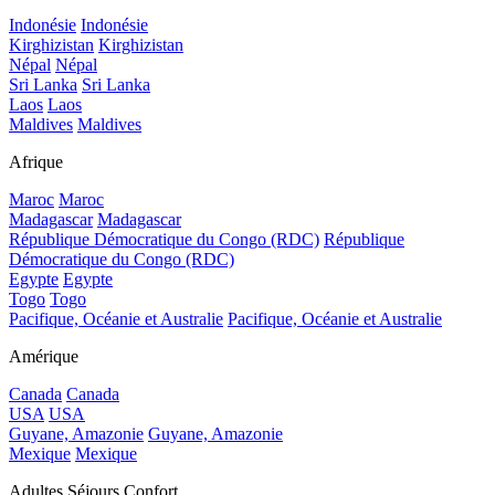
Indonésie
Indonésie
Kirghizistan
Kirghizistan
Népal
Népal
Sri Lanka
Sri Lanka
Laos
Laos
Maldives
Maldives
Afrique
Maroc
Maroc
Madagascar
Madagascar
République Démocratique du Congo (RDC)
République
Démocratique du Congo (RDC)
Egypte
Egypte
Togo
Togo
Pacifique, Océanie et Australie
Pacifique, Océanie et Australie
Amérique
Canada
Canada
USA
USA
Guyane, Amazonie
Guyane, Amazonie
Mexique
Mexique
Adultes Séjours Confort