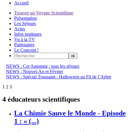
Accueil
Trouver un Voyage Scientifique
Présentation
Les Séjours
Actus
Infos pratiques
Vu à la TV
Partenaires
Le Concept !
NEWS : Cet Automne : tous les séjours
NEWS : Nouvel-An et Février
NEWS : Spécial Toussaint : Halloween au Fil de l’Arbre
1
2
3
4 éducateurs scientifiques
La Chimie Sauve le Monde - Episode
1 : « (...)