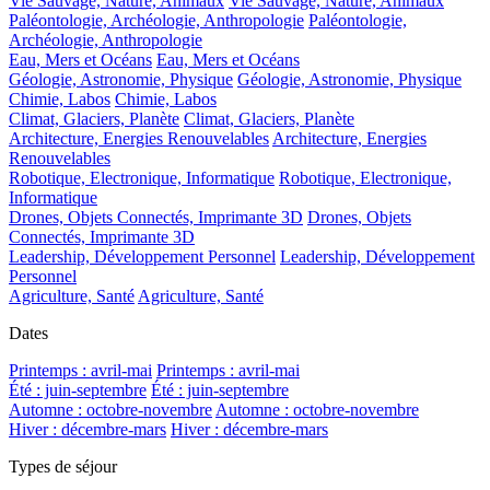
Vie Sauvage, Nature, Animaux
Vie Sauvage, Nature, Animaux
Paléontologie, Archéologie, Anthropologie
Paléontologie,
Archéologie, Anthropologie
Eau, Mers et Océans
Eau, Mers et Océans
Géologie, Astronomie, Physique
Géologie, Astronomie, Physique
Chimie, Labos
Chimie, Labos
Climat, Glaciers, Planète
Climat, Glaciers, Planète
Architecture, Energies Renouvelables
Architecture, Energies
Renouvelables
Robotique, Electronique, Informatique
Robotique, Electronique,
Informatique
Drones, Objets Connectés, Imprimante 3D
Drones, Objets
Connectés, Imprimante 3D
Leadership, Développement Personnel
Leadership, Développement
Personnel
Agriculture, Santé
Agriculture, Santé
Dates
Printemps : avril-mai
Printemps : avril-mai
Été : juin-septembre
Été : juin-septembre
Automne : octobre-novembre
Automne : octobre-novembre
Hiver : décembre-mars
Hiver : décembre-mars
Types de séjour