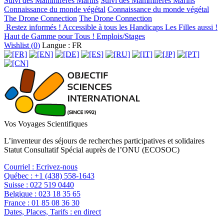
Suivi des Mammifères Marins
Suivi des Mammifères Marins
Connaissance du monde végétal
Connaissance du monde végétal
The Drone Connection
The Drone Connection
Restez informés !
Accessible à tous les Handicaps
Les Filles aussi !
Haut de Gamme pour Tous !
Emplois/Stages
Wishlist (
0
)
Langue : FR
Vos Voyages Scientifiques
L’inventeur des séjours de recherches participatives et solidaires
Statut Consultatif Spécial auprès de l’ONU (ECOSOC)
Courriel :
Ecrivez-nous
Québec :
+1 (438) 558-1643
Suisse :
022 519 0440
Belgique :
023 18 35 65
France :
01 85 08 36 30
Dates, Places, Tarifs :
en direct