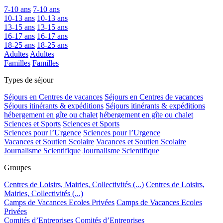
7-10 ans
7-10 ans
10-13 ans
10-13 ans
13-15 ans
13-15 ans
16-17 ans
16-17 ans
18-25 ans
18-25 ans
Adultes
Adultes
Familles
Familles
Types de séjour
Séjours en Centres de vacances
Séjours en Centres de vacances
Séjours itinérants & expéditions
Séjours itinérants & expéditions
hébergement en gîte ou chalet
hébergement en gîte ou chalet
Sciences et Sports
Sciences et Sports
Sciences pour l’Urgence
Sciences pour l’Urgence
Vacances et Soutien Scolaire
Vacances et Soutien Scolaire
Journalisme Scientifique
Journalisme Scientifique
Groupes
Centres de Loisirs, Mairies, Collectivités (...)
Centres de Loisirs,
Mairies, Collectivités (...)
Camps de Vacances Ecoles Privées
Camps de Vacances Ecoles
Privées
Comités d’Entreprises
Comités d’Entreprises