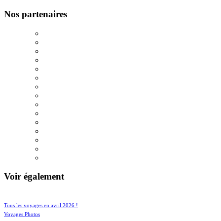
Nos partenaires
Voir également
38/551
83/551
Tous les voyages en avril 2026 !
68/551
Voyages Photos