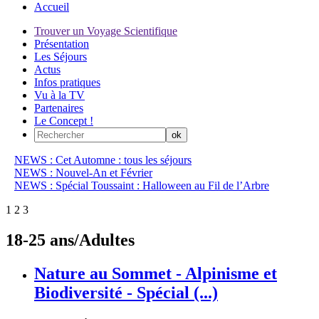
Accueil
Trouver un Voyage Scientifique
Présentation
Les Séjours
Actus
Infos pratiques
Vu à la TV
Partenaires
Le Concept !
NEWS : Cet Automne : tous les séjours
NEWS : Nouvel-An et Février
NEWS : Spécial Toussaint : Halloween au Fil de l’Arbre
1
2
3
18-25 ans/Adultes
Nature au Sommet - Alpinisme et
Biodiversité - Spécial (...)