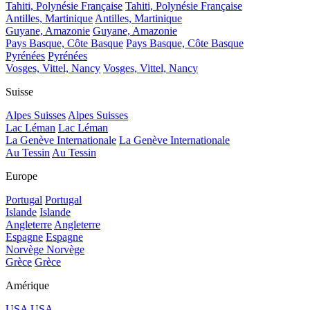
Tahiti, Polynésie Française
Tahiti, Polynésie Française
Antilles, Martinique
Antilles, Martinique
Guyane, Amazonie
Guyane, Amazonie
Pays Basque, Côte Basque
Pays Basque, Côte Basque
Pyrénées
Pyrénées
Vosges, Vittel, Nancy
Vosges, Vittel, Nancy
Suisse
Alpes Suisses
Alpes Suisses
Lac Léman
Lac Léman
La Genève Internationale
La Genève Internationale
Au Tessin
Au Tessin
Europe
Portugal
Portugal
Islande
Islande
Angleterre
Angleterre
Espagne
Espagne
Norvège
Norvège
Grèce
Grèce
Amérique
USA
USA