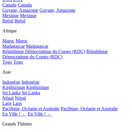
Canada
Canada
Guyane, Amazonie
Guyane, Amazonie
Mexique
Mexique
Brésil
Brésil
Afrique
Maroc
Maroc
Madagascar
Madagascar
République Démocratique du Congo (RDC)
République
Démocratique du Congo (RDC)
Togo
Togo
Asie
Indonésie
Indonésie
Kirghizistan
Kirghizistan
Sri Lanka
Sri Lanka
Népal
Népal
Laos
Laos
Pacifique, Océanie et Australie
Pacifique, Océanie et Australie
En Ville !_-_
En Ville !_-_
Grands Thèmes