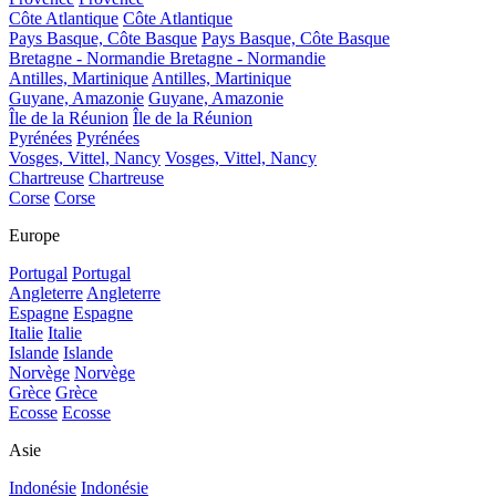
Côte Atlantique
Côte Atlantique
Pays Basque, Côte Basque
Pays Basque, Côte Basque
Bretagne - Normandie
Bretagne - Normandie
Antilles, Martinique
Antilles, Martinique
Guyane, Amazonie
Guyane, Amazonie
Île de la Réunion
Île de la Réunion
Pyrénées
Pyrénées
Vosges, Vittel, Nancy
Vosges, Vittel, Nancy
Chartreuse
Chartreuse
Corse
Corse
Europe
Portugal
Portugal
Angleterre
Angleterre
Espagne
Espagne
Italie
Italie
Islande
Islande
Norvège
Norvège
Grèce
Grèce
Ecosse
Ecosse
Asie
Indonésie
Indonésie