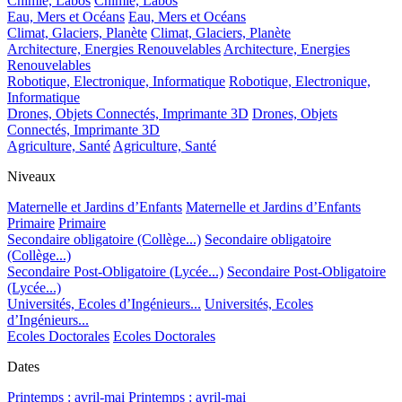
Chimie, Labos
Chimie, Labos
Eau, Mers et Océans
Eau, Mers et Océans
Climat, Glaciers, Planète
Climat, Glaciers, Planète
Architecture, Energies Renouvelables
Architecture, Energies
Renouvelables
Robotique, Electronique, Informatique
Robotique, Electronique,
Informatique
Drones, Objets Connectés, Imprimante 3D
Drones, Objets
Connectés, Imprimante 3D
Agriculture, Santé
Agriculture, Santé
Niveaux
Maternelle et Jardins d’Enfants
Maternelle et Jardins d’Enfants
Primaire
Primaire
Secondaire obligatoire (Collège...)
Secondaire obligatoire
(Collège...)
Secondaire Post-Obligatoire (Lycée...)
Secondaire Post-Obligatoire
(Lycée...)
Universités, Ecoles d’Ingénieurs...
Universités, Ecoles
d’Ingénieurs...
Ecoles Doctorales
Ecoles Doctorales
Dates
Printemps : avril-mai
Printemps : avril-mai