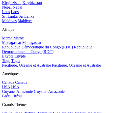
Kirghizistan
Kirghizistan
Népal
Népal
Laos
Laos
Sri Lanka
Sri Lanka
Maldives
Maldives
Afrique
Maroc
Maroc
Madagascar
Madagascar
République Démocratique du Congo (RDC)
République
Démocratique du Congo (RDC)
Egypte
Egypte
Togo
Togo
Pacifique, Océanie et Australie
Pacifique, Océanie et Australie
Amériques
Canada
Canada
USA
USA
Guyane, Amazonie
Guyane, Amazonie
Brésil
Brésil
Grands Thèmes