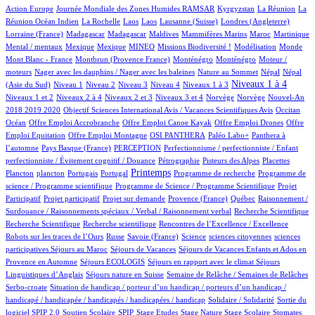
5/551
36/551
4/551
3/551
Action Europe
Journée Mondiale des Zones Humides RAMSAR
Kyrgyzstan
La Réunion
La
1/551
1/551
1/551
7/551
62/551
1/551
Réunion Océan Indien
La Rochelle
Laos
Laos
Lausanne (Suisse)
Londres (Angleterre)
6/551
6/551
1/551
1/551
8/551
9/551
1/551
Lorraine (France)
Madagascar
Madagascar
Maldives
Mammifères Marins
Maroc
Martinique
1/551
1/551
18/551
28/551
1/551
3/551
1/551
Mental / mentaux
Mexique
Mexique
MINEO
Missions Biodiversité !
Modélisation
Monde
4/551
7/551
7/551
1/551
Mont Blanc - France
Montbrun (Provence France)
Monténégro
Monténégro
Moteur /
1/551
2/551
9/551
9/551
moteurs
Nager avec les dauphins / Nager avec les baleines
Nature au Sommet
Népal
Népal
7/551
10/551
8/551
46/551
51/551
241/551
8/551
Niveaux 1 à 4
(Asie du Sud)
Niveau 1
Niveau 2
Niveau 3
Niveau 4
Niveaux 1 à 3
44/551
6/551
115/551
2/551
2/551
13/551
Niveaux 1 et 2
Niveaux 2 à 4
Niveaux 2 et 3
Niveaux 3 et 4
Norvège
Norvège
Nouvel-An
1/551
6/551
66/551
2018 2019 2020
Objectif Sciences International Avis / Vacances Scientifiques Avis
Occitan
1/551
1/551
1/551
1/551
Océan
Offre Emploi Accrobranche
Offre Emploi Canoe Kayak
Offre Emploi Drones
Offre
1/551
41/551
37/551
40/551
Emploi Equitation
Offre Emploi Montagne
OSI PANTHERA
Paléo Labo+
Panthera à
3/551
27/551
1/551
l’automne
Pays Basque (France)
PERCEPTION
Perfectionnisme / perfectionniste / Enfant
3/551
5/551
3/551
1/551
perfectionniste / Évitement cognitif / Douance
Pétrographie
Pisteurs des Alpes
Placettes
1/551
8/551
1/551
246/551
1/551
1/551
Printemps
Plancton
plancton
Portugais
Portugal
Programme de recherche
Programme de
2/551
1/551
science / Programme scientifique
Programme de Science / Programme Scientifique
Projet
1/551
11/551
33/551
3/551
1/551
Participatif
Projet participatif
Projet sur demande
Provence (France)
Québec
Raisonnement /
1/551
1/551
Surdouance / Raisonnements spéciaux / Verbal / Raisonnement verbal
Recherche Scientifique
1/551
1/551
3/551
Recherche Scientifique
Recherche scientifique
Rencontres de l’Excellence / Excellence
36/551
4/551
4/551
1/551
1/551
Robots sur les traces de l’Ours
Russe
Savoie (France)
Science
sciences citoyennes
sciences
3/551
35/551
22/551
participatives
Séjours au Maroc
Séjours de Vacances
Séjours de Vacances Enfants et Ados en
3/551
12/551
69/551
Provence en Automne
Séjours ECOLOGIS
Séjours en rapport avec le climat
Séjours
7/551
35/551
7/551
Linguistiques d’Anglais
Séjours nature en Suisse
Semaine de Relâche / Semaines de Relâches
1/551
Serbo-croate
Situation de handicap / porteur d’un handicap / porteurs d’un handicap /
2/551
3/551
handicapé / handicapée / handicapés / handicapées / handicap
Solidaire / Solidarité
Sortie du
26/551
3/551
1/551
1/551
4/551
1/551
90/551
logiciel SPIP 2.0
Soutien Scolaire
SPIP
Stage Etudes
Stage Nature
Stage Scolaire
Stomates