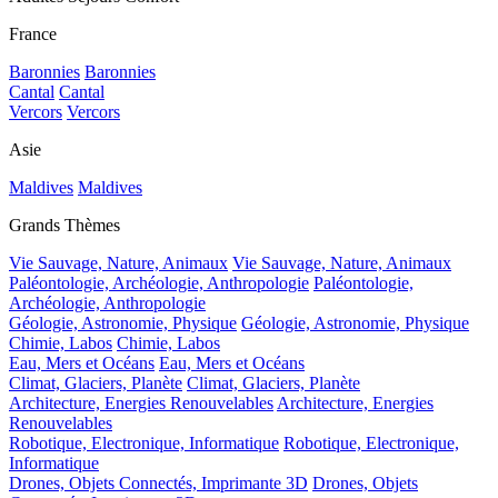
France
Baronnies
Baronnies
Cantal
Cantal
Vercors
Vercors
Asie
Maldives
Maldives
Grands Thèmes
Vie Sauvage, Nature, Animaux
Vie Sauvage, Nature, Animaux
Paléontologie, Archéologie, Anthropologie
Paléontologie,
Archéologie, Anthropologie
Géologie, Astronomie, Physique
Géologie, Astronomie, Physique
Chimie, Labos
Chimie, Labos
Eau, Mers et Océans
Eau, Mers et Océans
Climat, Glaciers, Planète
Climat, Glaciers, Planète
Architecture, Energies Renouvelables
Architecture, Energies
Renouvelables
Robotique, Electronique, Informatique
Robotique, Electronique,
Informatique
Drones, Objets Connectés, Imprimante 3D
Drones, Objets