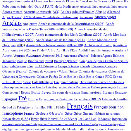
4/551
4/551
Voyages Randonnée
A Cheval sur les traces de l’Ours
A Cheval sur les Traces de l’Ours -OU-
2/551
1/551
1/551
1/551
Robotique et Suivi de l’Ours
A l’Affût de la Biodiversité
Accessibilité / Accessibilités
Acores
1/551
35/551
17/551
11/551
3/551
22/551
17/551
Açores routard
Acoustique musicale
ACQ
Adultes
Adultes/Familles
Afrique
Allemand
12/551
3/551
183/551
419/551
Ancien projet
Alpes (France)
AMA / Année Mondiale de l’Astronomie
Amazonie
Anglais
64/551
6/551
13/551
Angleterre
Année internationale de la Désertification (2006)
Année
4/551
internationale de la Planète Terre (2007-2008-2009)
Année internationale de
1/551
12/551
l’Héliophysique (2007)
Année internationale des Récifs Coralliens (2008)
Année Mondiale
2/551
14/551
de l’Astronomie (2009)
Année Mondiale de la Chimie (2011)
Année Mondiale de la
5/551
2/551
1/551
14/551
Physique (2005)
Année Polaire Internationale (2007-2008)
Architectes du Futur
Assertivité
12/551
6/551
1/551
1/551
1/551
Astronomie été 2024
Au Fil de l’Arbre
Au Fil de l’Eau
Auditif / auditifs
Australie
Autisme /
243/551
3/551
5/551
1/551
2/551
Automne
Autiste / Autistes
Automne 2016
Auvergne (France)
Baleines Açores
Baleines
1/551
57/551
1/551
8/551
38/551
Tadoussac
Basque
Biodiversita
Brésil
Bretagne (France)
Camps de Séjour / Camp de Séjour /
2/551
5/551
5/551
2/551
1/551
Camps de Séjours
Camps FBI Printemps
Camps Sciences
Canada
Cévennes (France)
1/551
2/551
3/551
Cévennes (France)
Colonie de vacances / Valais / Suisse
Colonies de vacances
Colonies de
1/551
1/551
1/551
3/551
Vacances et Coronavirus
Colonies Futées
Colos Ecolos / Colo Ecolo
Congo RDC
Congo
1/551
11/551
1/551
1/551
1/551
RDC - OUEST
Corse
Côte Atlantique
Dauphin / Baleine
Déficient / déficience / déficients
1/551
1/551
13/551
Développement de la recherche
Développement de la Recherche
Drôme provençale
Drones
1/551
1/551
1/551
10/551
1/551
23/551
14/551
129/551
Connection !
Ecosse
Ecosse
Egypte
En cours de création
Ennui profond
Espagne
Espagne
405/551
10/551
58/551
94/551
2/551
Eté
Espagnol
Europe
Expédition de l’automne
Expéditions DROPS
Falaises de Fossiles
3/551
35/551
551/551
221/551
Français
Français pour non
du Sud de l’Angleterre
Familles
Félin / Félidés
171/551
25/551
1/551
1/551
1/551
1/551
3/551
1/551
francophone
France
Géologie
Géosyst’m
Grêce
Grêce
Guyane
Habitats nordiques
1/551
98/551
17/551
7/551
2/551
1/551
Hawaï
Hawaï (USA)
Hiver
Hiver Nouvel-An et Février
Ice Land Lab
Indonésie
Intégration
scolaire / intégration / intégrative / inclusion / inclusif / inclusive / ségrégation / ségrégatif /
1/551
8/551
7/551
3/551
29/551
4/551
2/551
ségrégative
intelligence exceptionnelle
Islande
Islande
Italie
Italien
Japonais
Jeunesse en