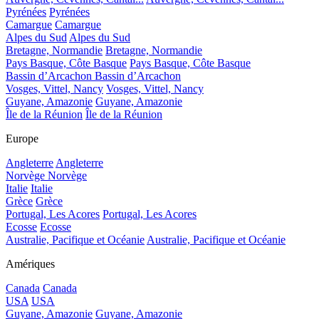
Pyrénées
Pyrénées
Camargue
Camargue
Alpes du Sud
Alpes du Sud
Bretagne, Normandie
Bretagne, Normandie
Pays Basque, Côte Basque
Pays Basque, Côte Basque
Bassin d’Arcachon
Bassin d’Arcachon
Vosges, Vittel, Nancy
Vosges, Vittel, Nancy
Guyane, Amazonie
Guyane, Amazonie
Île de la Réunion
Île de la Réunion
Europe
Angleterre
Angleterre
Norvège
Norvège
Italie
Italie
Grèce
Grèce
Portugal, Les Acores
Portugal, Les Acores
Ecosse
Ecosse
Australie, Pacifique et Océanie
Australie, Pacifique et Océanie
Amériques
Canada
Canada
USA
USA
Guyane, Amazonie
Guyane, Amazonie