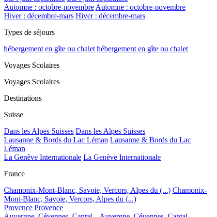
Automne : octobre-novembre
Automne : octobre-novembre
Hiver : décembre-mars
Hiver : décembre-mars
Types de séjours
hébergement en gîte ou chalet
hébergement en gîte ou chalet
Voyages Scolaires
Voyages Scolaires
Destinations
Suisse
Dans les Alpes Suisses
Dans les Alpes Suisses
Lausanne & Bords du Lac Léman
Lausanne & Bords du Lac
Léman
La Genève Internationale
La Genève Internationale
France
Chamonix-Mont-Blanc, Savoie, Vercors, Alpes du (...)
Chamonix-
Mont-Blanc, Savoie, Vercors, Alpes du (...)
Provence
Provence
Auvergne, Cévennes, Cantal...
Auvergne, Cévennes, Cantal...