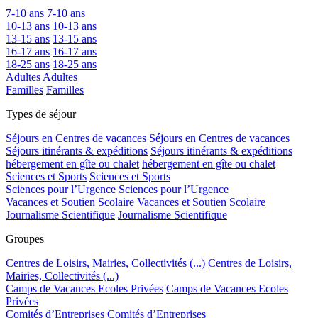
7-10 ans
7-10 ans
10-13 ans
10-13 ans
13-15 ans
13-15 ans
16-17 ans
16-17 ans
18-25 ans
18-25 ans
Adultes
Adultes
Familles
Familles
Types de séjour
Séjours en Centres de vacances
Séjours en Centres de vacances
Séjours itinérants & expéditions
Séjours itinérants & expéditions
hébergement en gîte ou chalet
hébergement en gîte ou chalet
Sciences et Sports
Sciences et Sports
Sciences pour l’Urgence
Sciences pour l’Urgence
Vacances et Soutien Scolaire
Vacances et Soutien Scolaire
Journalisme Scientifique
Journalisme Scientifique
Groupes
Centres de Loisirs, Mairies, Collectivités (...)
Centres de Loisirs,
Mairies, Collectivités (...)
Camps de Vacances Ecoles Privées
Camps de Vacances Ecoles
Privées
Comités d’Entreprises
Comités d’Entreprises