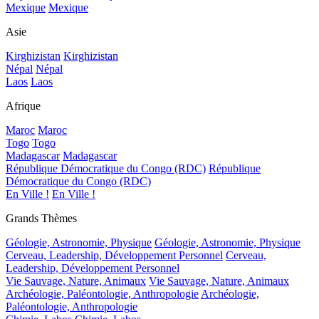
Mexique
Mexique
Asie
Kirghizistan
Kirghizistan
Népal
Népal
Laos
Laos
Afrique
Maroc
Maroc
Togo
Togo
Madagascar
Madagascar
République Démocratique du Congo (RDC)
République
Démocratique du Congo (RDC)
En Ville !
En Ville !
Grands Thèmes
Géologie, Astronomie, Physique
Géologie, Astronomie, Physique
Cerveau, Leadership, Développement Personnel
Cerveau,
Leadership, Développement Personnel
Vie Sauvage, Nature, Animaux
Vie Sauvage, Nature, Animaux
Archéologie, Paléontologie, Anthropologie
Archéologie,
Paléontologie, Anthropologie