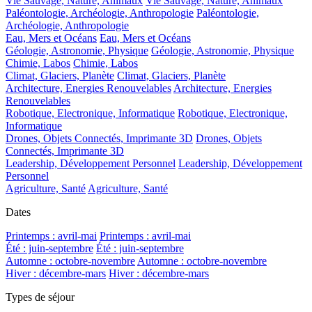
Vie Sauvage, Nature, Animaux
Vie Sauvage, Nature, Animaux
Paléontologie, Archéologie, Anthropologie
Paléontologie,
Archéologie, Anthropologie
Eau, Mers et Océans
Eau, Mers et Océans
Géologie, Astronomie, Physique
Géologie, Astronomie, Physique
Chimie, Labos
Chimie, Labos
Climat, Glaciers, Planète
Climat, Glaciers, Planète
Architecture, Energies Renouvelables
Architecture, Energies
Renouvelables
Robotique, Electronique, Informatique
Robotique, Electronique,
Informatique
Drones, Objets Connectés, Imprimante 3D
Drones, Objets
Connectés, Imprimante 3D
Leadership, Développement Personnel
Leadership, Développement
Personnel
Agriculture, Santé
Agriculture, Santé
Dates
Printemps : avril-mai
Printemps : avril-mai
Été : juin-septembre
Été : juin-septembre
Automne : octobre-novembre
Automne : octobre-novembre
Hiver : décembre-mars
Hiver : décembre-mars
Types de séjour