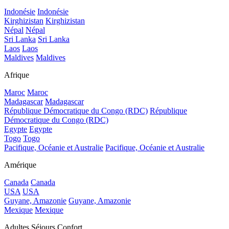
Indonésie
Indonésie
Kirghizistan
Kirghizistan
Népal
Népal
Sri Lanka
Sri Lanka
Laos
Laos
Maldives
Maldives
Afrique
Maroc
Maroc
Madagascar
Madagascar
République Démocratique du Congo (RDC)
République
Démocratique du Congo (RDC)
Egypte
Egypte
Togo
Togo
Pacifique, Océanie et Australie
Pacifique, Océanie et Australie
Amérique
Canada
Canada
USA
USA
Guyane, Amazonie
Guyane, Amazonie
Mexique
Mexique
Adultes Séjours Confort