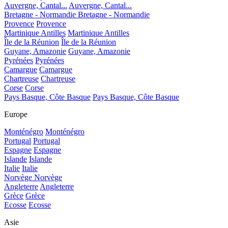
Auvergne, Cantal...
Auvergne, Cantal...
Bretagne - Normandie
Bretagne - Normandie
Provence
Provence
Martinique Antilles
Martinique Antilles
Île de la Réunion
Île de la Réunion
Guyane, Amazonie
Guyane, Amazonie
Pyrénées
Pyrénées
Camargue
Camargue
Chartreuse
Chartreuse
Corse
Corse
Pays Basque, Côte Basque
Pays Basque, Côte Basque
Europe
Monténégro
Monténégro
Portugal
Portugal
Espagne
Espagne
Islande
Islande
Italie
Italie
Norvège
Norvège
Angleterre
Angleterre
Grèce
Grèce
Ecosse
Ecosse
Asie