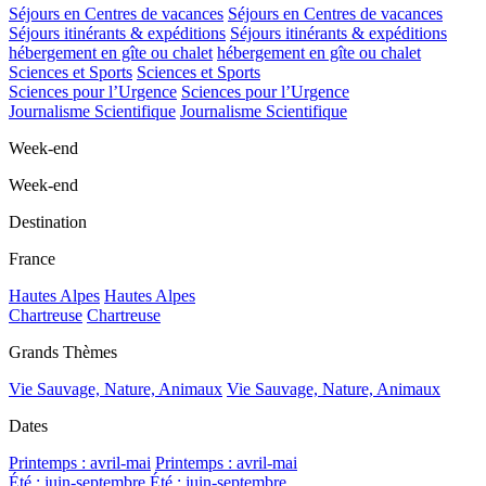
Séjours en Centres de vacances
Séjours en Centres de vacances
Séjours itinérants & expéditions
Séjours itinérants & expéditions
hébergement en gîte ou chalet
hébergement en gîte ou chalet
Sciences et Sports
Sciences et Sports
Sciences pour l’Urgence
Sciences pour l’Urgence
Journalisme Scientifique
Journalisme Scientifique
Week-end
Week-end
Destination
France
Hautes Alpes
Hautes Alpes
Chartreuse
Chartreuse
Grands Thèmes
Vie Sauvage, Nature, Animaux
Vie Sauvage, Nature, Animaux
Dates
Printemps : avril-mai
Printemps : avril-mai
Été : juin-septembre
Été : juin-septembre