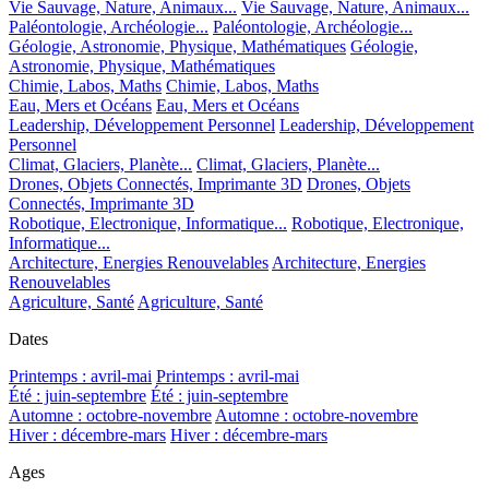
Vie Sauvage, Nature, Animaux...
Vie Sauvage, Nature, Animaux...
Paléontologie, Archéologie...
Paléontologie, Archéologie...
Géologie, Astronomie, Physique, Mathématiques
Géologie,
Astronomie, Physique, Mathématiques
Chimie, Labos, Maths
Chimie, Labos, Maths
Eau, Mers et Océans
Eau, Mers et Océans
Leadership, Développement Personnel
Leadership, Développement
Personnel
Climat, Glaciers, Planète...
Climat, Glaciers, Planète...
Drones, Objets Connectés, Imprimante 3D
Drones, Objets
Connectés, Imprimante 3D
Robotique, Electronique, Informatique...
Robotique, Electronique,
Informatique...
Architecture, Energies Renouvelables
Architecture, Energies
Renouvelables
Agriculture, Santé
Agriculture, Santé
Dates
Printemps : avril-mai
Printemps : avril-mai
Été : juin-septembre
Été : juin-septembre
Automne : octobre-novembre
Automne : octobre-novembre
Hiver : décembre-mars
Hiver : décembre-mars
Ages