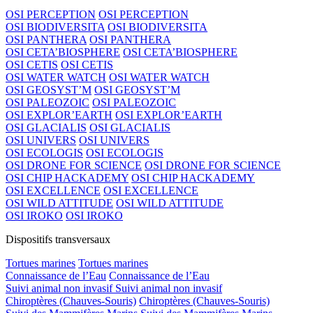
OSI PERCEPTION
OSI PERCEPTION
OSI BIODIVERSITA
OSI BIODIVERSITA
OSI PANTHERA
OSI PANTHERA
OSI CETA’BIOSPHERE
OSI CETA’BIOSPHERE
OSI CETIS
OSI CETIS
OSI WATER WATCH
OSI WATER WATCH
OSI GEOSYST’M
OSI GEOSYST’M
OSI PALEOZOIC
OSI PALEOZOIC
OSI EXPLOR’EARTH
OSI EXPLOR’EARTH
OSI GLACIALIS
OSI GLACIALIS
OSI UNIVERS
OSI UNIVERS
OSI ECOLOGIS
OSI ECOLOGIS
OSI DRONE FOR SCIENCE
OSI DRONE FOR SCIENCE
OSI CHIP HACKADEMY
OSI CHIP HACKADEMY
OSI EXCELLENCE
OSI EXCELLENCE
OSI WILD ATTITUDE
OSI WILD ATTITUDE
OSI IROKO
OSI IROKO
Dispositifs transversaux
Tortues marines
Tortues marines
Connaissance de l’Eau
Connaissance de l’Eau
Suivi animal non invasif
Suivi animal non invasif
Chiroptères (Chauves-Souris)
Chiroptères (Chauves-Souris)