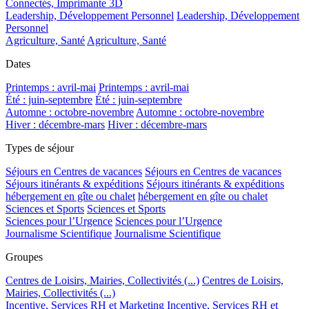
Connectés, Imprimante 3D
Leadership, Développement Personnel
Leadership, Développement
Personnel
Agriculture, Santé
Agriculture, Santé
Dates
Printemps : avril-mai
Printemps : avril-mai
Été : juin-septembre
Été : juin-septembre
Automne : octobre-novembre
Automne : octobre-novembre
Hiver : décembre-mars
Hiver : décembre-mars
Types de séjour
Séjours en Centres de vacances
Séjours en Centres de vacances
Séjours itinérants & expéditions
Séjours itinérants & expéditions
hébergement en gîte ou chalet
hébergement en gîte ou chalet
Sciences et Sports
Sciences et Sports
Sciences pour l’Urgence
Sciences pour l’Urgence
Journalisme Scientifique
Journalisme Scientifique
Groupes
Centres de Loisirs, Mairies, Collectivités (...)
Centres de Loisirs,
Mairies, Collectivités (...)
Incentive, Services RH et Marketing
Incentive, Services RH et