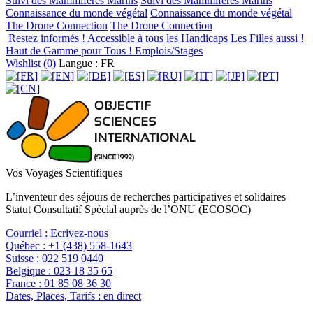
Suivi des Mammifères Marins
Suivi des Mammifères Marins
Connaissance du monde végétal
Connaissance du monde végétal
The Drone Connection
The Drone Connection
Restez informés !
Accessible à tous les Handicaps
Les Filles aussi !
Haut de Gamme pour Tous !
Emplois/Stages
Wishlist (
0
)
Langue : FR
Vos Voyages Scientifiques
L’inventeur des séjours de recherches participatives et solidaires
Statut Consultatif Spécial auprès de l’ONU (ECOSOC)
Courriel :
Ecrivez-nous
Québec :
+1 (438) 558-1643
Suisse :
022 519 0440
Belgique :
023 18 35 65
France :
01 85 08 36 30
Dates, Places, Tarifs :
en direct