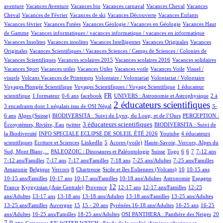
4/554
1/554
1/554
43/554
1/554
aventure
Vacances Aventure
Vacances bio
Vacances carnaval
Vacances Cheval
Vacances
16/554
1/554
1/554
12/554
1/554
Cheval
Vacances de Février
Vacances de ski
Vacances Découverte
Vacances Enfants
2/554
10/554
1/554
Vacances février
Vacances Futées
Vacances Géologie / Vacances en Géologie
Vacances Haut
1/554
1/554
de Gamme
Vacances informatiques / vacances informatique / vacances en informatique
1/554
1/554
2/554
1/554
Vacances Insolites
Vacances insolites
Vacances Intelligentes
Vacances Originales
Vacances
4/554
Originales
Vacances Scientifiques / Vacances Sciences / Camps de Sciences / Colonies de
1/554
1/554
1/554
1/554
Vacances Scientifiques
Vacances scolaires 2015
Vacances scolaires 2016
Vacances solidaires
1/554
1/554
1/554
1/554
1/554
Vacances Sport
Vacances utiles
Vacances Utiles
Vacances voile
Vacances Voile
Visuel /
4/554
1/554
1/554
30/554
visuels
Volcans Vacances de Printemps
Volontaire / Volontariat
Volontariat / Volontaire
6/554
64/554
Voyages Plongée Scientifique
Voyages Scientifiques / Voyage Scientifique
1 éducateur
4/554
1/554
8/554
189/554
17/554
5/554
FR
scientifique
1 formateur
0-6 ans
facebook
UNIVERS : Astronomie et Astrophysique
2 à
349/554
9/554
2 éducateurs scientifiques
3 encadrants dont 1 népalais issu de OSI Népal
3-
66/554
27/554
7/554
6 ans
Alpes (Suisse)
BIODIVERSITA : Suivi du Lynx, du Loup, et de l’Ours
PERCEPTION :
1/554
141/554
40/554
3 éducateurs scientifiques
Écosystèmes, Rivière, Eau
twitter
BIODIVERSITA : Suivi de
32/554
1/554
25/554
la Biodiversité
INFO SPECIALE ECLIPSE DE SOLEIL ÉTÉ 2026
Youtube
4 éducateurs
1/554
1/554
16/554
3/554
9/554
scientifiques
Ecriture et Sciences
LinkedIn
5
Acores (voile)
Haute-Savoie, Vercors, Alpes du
41/554
2/554
4/554
1/554
20/554
39/554
11/554
38/554
Sud, Mont Blanc,...
PALEOZOIC : Dinosaures et Paléontologie
Suisse
Togo
6
6
7
7-12 ans
2/554
22/554
20/554
2/554
7/554
2/554
7-12 ans/Familles
7-17 ans
7-17 ans/Familles
7-18 ans
7-25 ans/Adultes
7-25 ans/Familles
1/554
1/554
34/554
1/554
5/554
55/554
3/554
1/554
Amazonie
Belgique
Vercors
8
Chartreuse
Sicile et îles Eoliennes (Volcans)
10
10-15 ans
6/554
6/554
4/554
34/554
32/554
6/554
10-15 ans/Familles
10-17 ans
10-17 ans/Familles
10-18 ans/Adultes
Astronomie
Espagne
45/554
114/554
247/554
14/554
1/554
1/554
12
France
Kyrgyzstan (Asie Centrale)
Provence
12-17 ans
12-17 ans/Familles
12-25
84/554
7/554
25/554
7/554
1/554
3/554
ans/Adultes
13-17 ans
13-18 ans
13-18 ans/Adultes
13-18 ans/Familles
13-25 ans/Adultes
3/554
111/554
16/554
34/554
51/554
2/554
2/554
13-25 ans/Familles
Auvergne
15
15 - 20 ans
Pyrénées
16-18 ans/Adultes
16-25 ans
16-25
2/554
10/554
43/554
39/554
140/554
ans/Adultes
16-25 ans/Familles
18-25 ans/Adultes
OSI PANTHERA : Panthère des Neiges
20
2/554
110/554
10/554