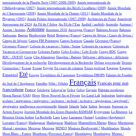
4/554
internationale de la Planète Terre (2007-2008-2009)
Année internationale de
1/554
12/554
l’Héliophysique (2007)
Année internationale des Récifs Coralliens (2008)
Année Mondiale
2/554
15/554
de l’Astronomie (2009)
Année Mondiale de la Chimie (2011)
Année Mondiale de la
5/554
2/554
1/554
13/554
Physique (2005)
Année Polaire Internationale (2007-2008)
Architectes du Futur
Assertivité
12/554
6/554
1/554
1/554
1/554
Astronomie été 2024
Au Fil de l’Arbre
Au Fil de l’Eau
Auditif / auditifs
Australie
Autisme /
250/554
3/554
5/554
1/554
2/554
Automne
Autiste / Autistes
Automne 2016
Auvergne (France)
Baleines Açores
Baleines
1/554
55/554
1/554
10/554
40/554
Tadoussac
Basque
Biodiversita
Brésil
Bretagne (France)
Camps de Séjour / Camp de Séjour /
1/554
5/554
6/554
2/554
1/554
Camps de Séjours
Camps FBI Printemps
Camps Sciences
Canada
Cévennes (France)
1/554
2/554
3/554
Cévennes (France)
Colonie de vacances / Valais / Suisse
Colonies de vacances
Colonies de
1/554
1/554
1/554
3/554
Vacances et Coronavirus
Colonies Futées
Colos Ecolos / Colo Ecolo
Congo RDC
Congo
1/554
10/554
1/554
1/554
1/554
RDC - OUEST
Corse
Côte Atlantique
Dauphin / Baleine
Déficient / déficience / déficients
1/554
1/554
14/554
Développement de la recherche
Développement de la Recherche
Drôme provençale
Drones
1/554
1/554
1/554
11/554
1/554
20/554
12/554
128/554
Connection !
Ecosse
Ecosse
Egypte
En cours de création
Ennui profond
Espagne
Espagne
410/554
10/554
59/554
97/554
2/554
Eté
Espagnol
Europe
Expédition de l’automne
Expéditions DROPS
Falaises de Fossiles
2/554
37/554
554/554
230/554
Français
Français pour non
du Sud de l’Angleterre
Familles
Félin / Félidés
176/554
25/554
1/554
1/554
1/554
1/554
3/554
1/554
francophone
France
Géologie
Géosyst’m
Grêce
Grêce
Guyane
Habitats nordiques
1/554
94/554
15/554
7/554
1/554
1/554
Hawaï
Hawaï (USA)
Hiver
Hiver Nouvel-An et Février
Ice Land Lab
Indonésie
Intégration
scolaire / intégration / intégrative / inclusion / inclusif / inclusive / ségrégation / ségrégatif /
1/554
8/554
7/554
3/554
30/554
5/554
3/554
ségrégative
intelligence exceptionnelle
Islande
Islande
Italie
Italien
Japonais
Jeunesse en
5/554
38/554
4/554
3/554
Action Europe
Journée Mondiale des Zones Humides RAMSAR
Kyrgyzstan
La Réunion
La
1/554
1/554
1/554
6/554
61/554
1/554
Réunion Océan Indien
La Rochelle
Laos
Laos
Lausanne (Suisse)
Londres (Angleterre)
6/554
6/554
2/554
1/554
8/554
8/554
1/554
Lorraine (France)
Madagascar
Madagascar
Maldives
Mammifères Marins
Maroc
Martinique
1/554
1/554
18/554
25/554
1/554
3/554
1/554
Mental / mentaux
Mexique
Mexique
MINEO
Missions Biodiversité !
Modélisation
Monde
6/554
7/554
7/554
1/554
Mont Blanc - France
Montbrun (Provence France)
Monténégro
Monténégro
Moteur /