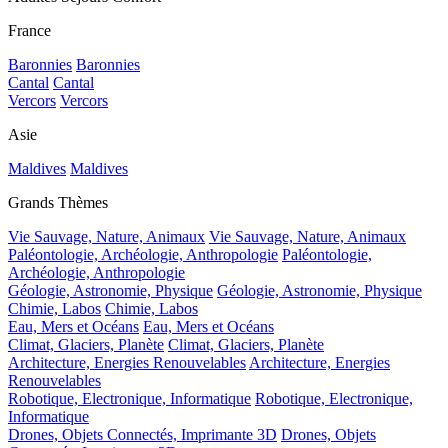
France
Baronnies
Baronnies
Cantal
Cantal
Vercors
Vercors
Asie
Maldives
Maldives
Grands Thèmes
Vie Sauvage, Nature, Animaux
Vie Sauvage, Nature, Animaux
Paléontologie, Archéologie, Anthropologie
Paléontologie,
Archéologie, Anthropologie
Géologie, Astronomie, Physique
Géologie, Astronomie, Physique
Chimie, Labos
Chimie, Labos
Eau, Mers et Océans
Eau, Mers et Océans
Climat, Glaciers, Planète
Climat, Glaciers, Planète
Architecture, Energies Renouvelables
Architecture, Energies
Renouvelables
Robotique, Electronique, Informatique
Robotique, Electronique,
Informatique
Drones, Objets Connectés, Imprimante 3D
Drones, Objets