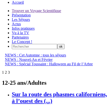
Accueil
Trouver un Voyage Scientifique
Présentation
Les Séjours
Actus
Infos pratiques
Vu à la TV
Partenaires
Le Concept !
NEWS : Cet Automne : tous les séjours
NEWS : Nouvel-An et Février
NEWS : Spécial Toussaint : Halloween au Fil de l’Arbre
1
2
3
12-25 ans/Adultes
Sur la route des phasmes californiens,
à l’ouest des (...)