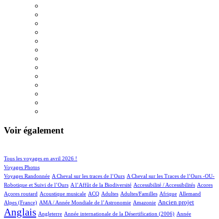
Voir également
38/554
82/554
Tous les voyages en avril 2026 !
69/554
Voyages Photos
4/554
4/554
Voyages Randonnée
A Cheval sur les traces de l’Ours
A Cheval sur les Traces de l’Ours -OU-
2/554
1/554
2/554
1/554
Robotique et Suivi de l’Ours
A l’Affût de la Biodiversité
Accessibilité / Accessibilités
Acores
1/554
37/554
18/554
11/554
3/554
25/554
16/554
Açores routard
Acoustique musicale
ACQ
Adultes
Adultes/Familles
Afrique
Allemand
13/554
3/554
185/554
414/554
Ancien projet
Alpes (France)
AMA / Année Mondiale de l’Astronomie
Amazonie
Anglais
63/554
6/554
14/554
Angleterre
Année internationale de la Désertification (2006)
Année