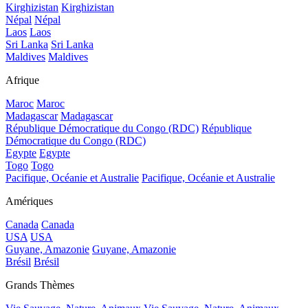
Kirghizistan
Kirghizistan
Népal
Népal
Laos
Laos
Sri Lanka
Sri Lanka
Maldives
Maldives
Afrique
Maroc
Maroc
Madagascar
Madagascar
République Démocratique du Congo (RDC)
République
Démocratique du Congo (RDC)
Egypte
Egypte
Togo
Togo
Pacifique, Océanie et Australie
Pacifique, Océanie et Australie
Amériques
Canada
Canada
USA
USA
Guyane, Amazonie
Guyane, Amazonie
Brésil
Brésil
Grands Thèmes