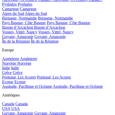
Pyrénées
Pyrénées
Camargue
Camargue
Alpes du Sud
Alpes du Sud
Bretagne, Normandie
Bretagne, Normandie
Pays Basque, Côte Basque
Pays Basque, Côte Basque
Bassin d’Arcachon
Bassin d’Arcachon
Vosges, Vittel, Nancy
Vosges, Vittel, Nancy
Guyane, Amazonie
Guyane, Amazonie
Île de la Réunion
Île de la Réunion
Europe
Angleterre
Angleterre
Norvège
Norvège
Italie
Italie
Grèce
Grèce
Portugal, Les Acores
Portugal, Les Acores
Ecosse
Ecosse
Australie, Pacifique et Océanie
Australie, Pacifique et Océanie
Amériques
Canada
Canada
USA
USA
Guyane, Amazonie
Guyane, Amazonie