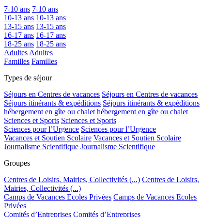
7-10 ans
7-10 ans
10-13 ans
10-13 ans
13-15 ans
13-15 ans
16-17 ans
16-17 ans
18-25 ans
18-25 ans
Adultes
Adultes
Familles
Familles
Types de séjour
Séjours en Centres de vacances
Séjours en Centres de vacances
Séjours itinérants & expéditions
Séjours itinérants & expéditions
hébergement en gîte ou chalet
hébergement en gîte ou chalet
Sciences et Sports
Sciences et Sports
Sciences pour l’Urgence
Sciences pour l’Urgence
Vacances et Soutien Scolaire
Vacances et Soutien Scolaire
Journalisme Scientifique
Journalisme Scientifique
Groupes
Centres de Loisirs, Mairies, Collectivités (...)
Centres de Loisirs,
Mairies, Collectivités (...)
Camps de Vacances Ecoles Privées
Camps de Vacances Ecoles
Privées
Comités d’Entreprises
Comités d’Entreprises