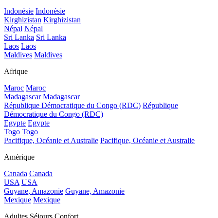
Indonésie
Indonésie
Kirghizistan
Kirghizistan
Népal
Népal
Sri Lanka
Sri Lanka
Laos
Laos
Maldives
Maldives
Afrique
Maroc
Maroc
Madagascar
Madagascar
République Démocratique du Congo (RDC)
République
Démocratique du Congo (RDC)
Egypte
Egypte
Togo
Togo
Pacifique, Océanie et Australie
Pacifique, Océanie et Australie
Amérique
Canada
Canada
USA
USA
Guyane, Amazonie
Guyane, Amazonie
Mexique
Mexique
Adultes Séjours Confort