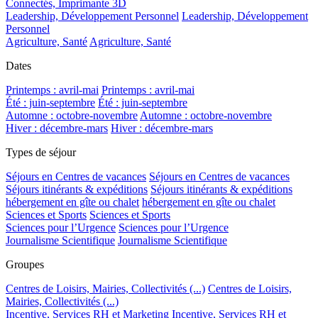
Connectés, Imprimante 3D
Leadership, Développement Personnel
Leadership, Développement
Personnel
Agriculture, Santé
Agriculture, Santé
Dates
Printemps : avril-mai
Printemps : avril-mai
Été : juin-septembre
Été : juin-septembre
Automne : octobre-novembre
Automne : octobre-novembre
Hiver : décembre-mars
Hiver : décembre-mars
Types de séjour
Séjours en Centres de vacances
Séjours en Centres de vacances
Séjours itinérants & expéditions
Séjours itinérants & expéditions
hébergement en gîte ou chalet
hébergement en gîte ou chalet
Sciences et Sports
Sciences et Sports
Sciences pour l’Urgence
Sciences pour l’Urgence
Journalisme Scientifique
Journalisme Scientifique
Groupes
Centres de Loisirs, Mairies, Collectivités (...)
Centres de Loisirs,
Mairies, Collectivités (...)
Incentive, Services RH et Marketing
Incentive, Services RH et