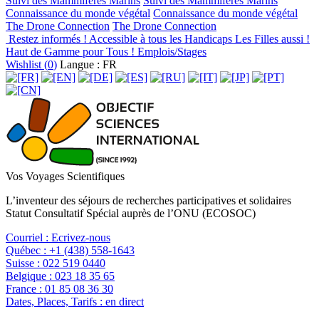
Suivi des Mammifères Marins
Suivi des Mammifères Marins
Connaissance du monde végétal
Connaissance du monde végétal
The Drone Connection
The Drone Connection
Restez informés !
Accessible à tous les Handicaps
Les Filles aussi !
Haut de Gamme pour Tous !
Emplois/Stages
Wishlist (
0
)
Langue : FR
Vos Voyages Scientifiques
L’inventeur des séjours de recherches participatives et solidaires
Statut Consultatif Spécial auprès de l’ONU (ECOSOC)
Courriel :
Ecrivez-nous
Québec :
+1 (438) 558-1643
Suisse :
022 519 0440
Belgique :
023 18 35 65
France :
01 85 08 36 30
Dates, Places, Tarifs :
en direct