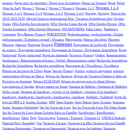
1/554
2/554
9/554
9/554
moteurs
Nager avec les dauphins / Nager avec les baleines
Nature au Sommet
Népal
Népal
8/554
9/554
8/554
49/554
49/554
243/554
8/554
Niveaux 1 à 4
(Asie du Sud)
Niveau 1
Niveau 2
Niveau 3
Niveau 4
Niveaux 1 à 3
43/554
6/554
114/554
2/554
2/554
12/554
Niveaux 1 et 2
Niveaux 2 à 4
Niveaux 2 et 3
Niveaux 3 et 4
Norvège
Norvège
Nouvel-An
1/554
6/554
70/554
2018 2019 2020
Objectif Sciences International Avis / Vacances Scientifiques Avis
Occitan
1/554
1/554
1/554
1/554
Océan
Offre Emploi Accrobranche
Offre Emploi Canoe Kayak
Offre Emploi Drones
Offre
1/554
43/554
41/554
42/554
Emploi Equitation
Offre Emploi Montagne
OSI PANTHERA
Paléo Labo+
Panthera à
3/554
27/554
1/554
l’automne
Pays Basque (France)
PERCEPTION
Perfectionnisme / perfectionniste / Enfant
3/554
5/554
3/554
1/554
perfectionniste / Évitement cognitif / Douance
Pétrographie
Pisteurs des Alpes
Placettes
1/554
8/554
1/554
251/554
1/554
1/554
Printemps
Plancton
plancton
Portugais
Portugal
Programme de recherche
Programme
2/554
1/554
de science / Programme scientifique
Programme de Science / Programme Scientifique
Projet
1/554
11/554
35/554
3/554
1/554
Participatif
Projet participatif
Projet sur demande
Provence (France)
Québec
Raisonnement /
1/554
1/554
Surdouance / Raisonnements spéciaux / Verbal / Raisonnement verbal
Recherche Scientifique
1/554
1/554
3/554
Recherche Scientifique
Recherche scientifique
Rencontres de l’Excellence / Excellence
38/554
3/554
4/554
1/554
1/554
Robots sur les traces de l’Ours
Russe
Savoie (France)
Science
sciences citoyennes
sciences
3/554
37/554
25/554
participatives
Séjours au Maroc
Séjours de Vacances
Séjours de Vacances Enfants et Ados en
3/554
12/554
69/554
Provence en Automne
Séjours ECOLOGIS
Séjours en rapport avec le climat
Séjours
7/554
37/554
7/554
Linguistiques d’Anglais
Séjours nature en Suisse
Semaine de Relâche / Semaines de Relâches
1/554
Serbo-croate
Situation de handicap / porteur d’un handicap / porteurs d’un handicap /
2/554
3/554
handicapé / handicapée / handicapés / handicapées / handicap
Solidaire / Solidarité
Sortie du
27/554
3/554
1/554
1/554
4/554
1/554
87/554
logiciel SPIP 2.0
Soutien Scolaire
SPIP
Stage Etudes
Stage Nature
Stage Scolaire
Stomates
6/554
3/554
6/554
5/554
Suisse
Sumatra (Indonésie)
Sur les Traces du Loup
Sur les Traces du Loup Été Valais Suisse
1/554
Sur les Traces du Loup Suisse Enfants Ados ou Familles
Surefficient / Surefficients /
9/554
6/554
8/554
37/554
1/554
1/554
Surefficience
Tahiti
Togo
Tous les âges
Transect / Transects
Trisomie 21
UNESCO Kakadu
6/554
1/554
1/554
1/554
13/554
National Parc (Australie)
Usa
Vacances à la mer
Vacances à la Mer
Vacances Açores Famille
1/554
1/554
Vacances Astronomie / Vacances en Astronomie
Vacances avec les baleines
Vacances