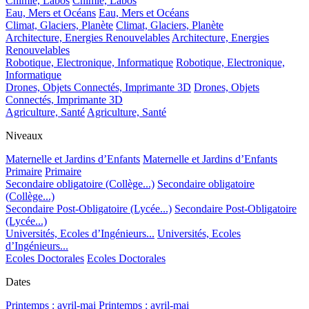
Chimie, Labos
Chimie, Labos
Eau, Mers et Océans
Eau, Mers et Océans
Climat, Glaciers, Planète
Climat, Glaciers, Planète
Architecture, Energies Renouvelables
Architecture, Energies
Renouvelables
Robotique, Electronique, Informatique
Robotique, Electronique,
Informatique
Drones, Objets Connectés, Imprimante 3D
Drones, Objets
Connectés, Imprimante 3D
Agriculture, Santé
Agriculture, Santé
Niveaux
Maternelle et Jardins d’Enfants
Maternelle et Jardins d’Enfants
Primaire
Primaire
Secondaire obligatoire (Collège...)
Secondaire obligatoire
(Collège...)
Secondaire Post-Obligatoire (Lycée...)
Secondaire Post-Obligatoire
(Lycée...)
Universités, Ecoles d’Ingénieurs...
Universités, Ecoles
d’Ingénieurs...
Ecoles Doctorales
Ecoles Doctorales
Dates
Printemps : avril-mai
Printemps : avril-mai