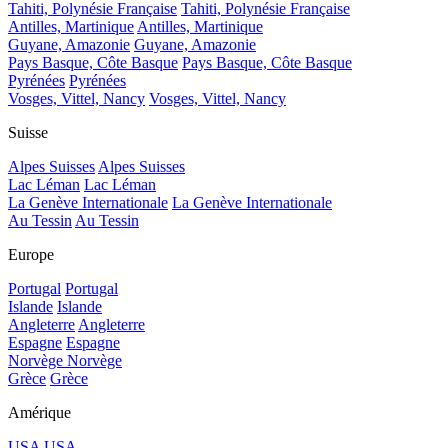
Tahiti, Polynésie Française
Tahiti, Polynésie Française
Antilles, Martinique
Antilles, Martinique
Guyane, Amazonie
Guyane, Amazonie
Pays Basque, Côte Basque
Pays Basque, Côte Basque
Pyrénées
Pyrénées
Vosges, Vittel, Nancy
Vosges, Vittel, Nancy
Suisse
Alpes Suisses
Alpes Suisses
Lac Léman
Lac Léman
La Genève Internationale
La Genève Internationale
Au Tessin
Au Tessin
Europe
Portugal
Portugal
Islande
Islande
Angleterre
Angleterre
Espagne
Espagne
Norvège
Norvège
Grèce
Grèce
Amérique
USA
USA