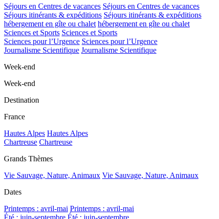
Séjours en Centres de vacances
Séjours en Centres de vacances
Séjours itinérants & expéditions
Séjours itinérants & expéditions
hébergement en gîte ou chalet
hébergement en gîte ou chalet
Sciences et Sports
Sciences et Sports
Sciences pour l’Urgence
Sciences pour l’Urgence
Journalisme Scientifique
Journalisme Scientifique
Week-end
Week-end
Destination
France
Hautes Alpes
Hautes Alpes
Chartreuse
Chartreuse
Grands Thèmes
Vie Sauvage, Nature, Animaux
Vie Sauvage, Nature, Animaux
Dates
Printemps : avril-mai
Printemps : avril-mai
Été : juin-septembre
Été : juin-septembre