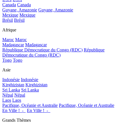
Canada
Canada
Guyane, Amazonie
Guyane, Amazonie
Mexique
Mexique
Brésil
Brésil
Afrique
Maroc
Maroc
Madagascar
Madagascar
République Démocratique du Congo (RDC)
République
Démocratique du Congo (RDC)
Togo
Togo
Asie
Indonésie
Indonésie
Kirghizistan
Kirghizistan
Sri Lanka
Sri Lanka
Népal
Népal
Laos
Laos
Pacifique, Océanie et Australie
Pacifique, Océanie et Australie
En Ville !_-_
En Ville !_-_
Grands Thèmes