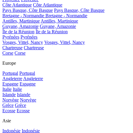
Côte Atlantique
Côte Atlantique
Pays Basque, Côte Basque
Pays Basque, Côte Basque
Bretagne - Normandie
Bretagne - Normandie
Antilles, Martinique
Antilles, Martinique
Guyane, Amazonie
Guyane, Amazonie
Île de la Réunion
Île de la Réunion
Pyrénées
Pyrénées
Vosges, Vittel, Nancy
Vosges, Vittel, Nancy
Chartreuse
Chartreuse
Corse
Corse
Europe
Portugal
Portugal
Angleterre
Angleterre
Espagne
Espagne
Italie
Italie
Islande
Islande
Norvège
Norvège
Grèce
Grèce
Ecosse
Ecosse
Asie
Indonésie
Indonésie