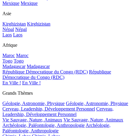
Mexique
Mexique
Asie
Kirghizistan
Kirghizistan
Népal
Népal
Laos
Laos
Afrique
Maroc
Maroc
Togo
Togo
Madagascar
Madagascar
République Démocratique du Congo (RDC)
République
Démocratique du Congo (RDC)
En Ville !
En Ville !
Grands Thèmes
Géologie, Astronomie, Physique
Géologie, Astronomie, Physique
Cerveau, Leadership, Développement Personnel
Cerveau,
Leadership, Développement Personnel
Vie Sauvage, Nature, Animaux
Vie Sauvage, Nature, Animaux
Archéologie, Paléontologie, Anthropologie
Archéologie,
Paléontologie, Anthropologie