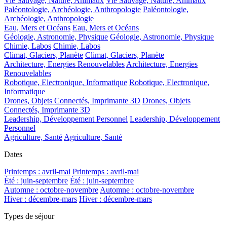
Vie Sauvage, Nature, Animaux
Vie Sauvage, Nature, Animaux
Paléontologie, Archéologie, Anthropologie
Paléontologie,
Archéologie, Anthropologie
Eau, Mers et Océans
Eau, Mers et Océans
Géologie, Astronomie, Physique
Géologie, Astronomie, Physique
Chimie, Labos
Chimie, Labos
Climat, Glaciers, Planète
Climat, Glaciers, Planète
Architecture, Energies Renouvelables
Architecture, Energies
Renouvelables
Robotique, Electronique, Informatique
Robotique, Electronique,
Informatique
Drones, Objets Connectés, Imprimante 3D
Drones, Objets
Connectés, Imprimante 3D
Leadership, Développement Personnel
Leadership, Développement
Personnel
Agriculture, Santé
Agriculture, Santé
Dates
Printemps : avril-mai
Printemps : avril-mai
Été : juin-septembre
Été : juin-septembre
Automne : octobre-novembre
Automne : octobre-novembre
Hiver : décembre-mars
Hiver : décembre-mars
Types de séjour