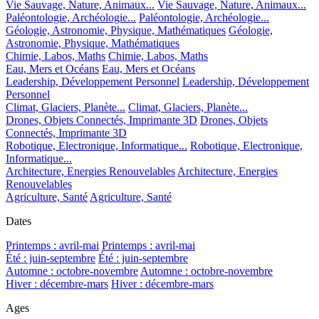
Vie Sauvage, Nature, Animaux...
Vie Sauvage, Nature, Animaux...
Paléontologie, Archéologie...
Paléontologie, Archéologie...
Géologie, Astronomie, Physique, Mathématiques
Géologie,
Astronomie, Physique, Mathématiques
Chimie, Labos, Maths
Chimie, Labos, Maths
Eau, Mers et Océans
Eau, Mers et Océans
Leadership, Développement Personnel
Leadership, Développement
Personnel
Climat, Glaciers, Planète...
Climat, Glaciers, Planète...
Drones, Objets Connectés, Imprimante 3D
Drones, Objets
Connectés, Imprimante 3D
Robotique, Electronique, Informatique...
Robotique, Electronique,
Informatique...
Architecture, Energies Renouvelables
Architecture, Energies
Renouvelables
Agriculture, Santé
Agriculture, Santé
Dates
Printemps : avril-mai
Printemps : avril-mai
Été : juin-septembre
Été : juin-septembre
Automne : octobre-novembre
Automne : octobre-novembre
Hiver : décembre-mars
Hiver : décembre-mars
Ages