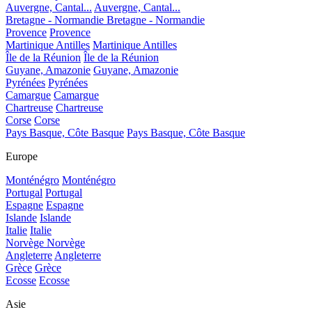
Auvergne, Cantal...
Auvergne, Cantal...
Bretagne - Normandie
Bretagne - Normandie
Provence
Provence
Martinique Antilles
Martinique Antilles
Île de la Réunion
Île de la Réunion
Guyane, Amazonie
Guyane, Amazonie
Pyrénées
Pyrénées
Camargue
Camargue
Chartreuse
Chartreuse
Corse
Corse
Pays Basque, Côte Basque
Pays Basque, Côte Basque
Europe
Monténégro
Monténégro
Portugal
Portugal
Espagne
Espagne
Islande
Islande
Italie
Italie
Norvège
Norvège
Angleterre
Angleterre
Grèce
Grèce
Ecosse
Ecosse
Asie