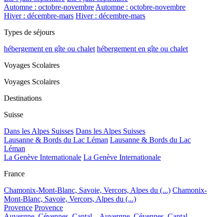
Automne : octobre-novembre
Automne : octobre-novembre
Hiver : décembre-mars
Hiver : décembre-mars
Types de séjours
hébergement en gîte ou chalet
hébergement en gîte ou chalet
Voyages Scolaires
Voyages Scolaires
Destinations
Suisse
Dans les Alpes Suisses
Dans les Alpes Suisses
Lausanne & Bords du Lac Léman
Lausanne & Bords du Lac
Léman
La Genève Internationale
La Genève Internationale
France
Chamonix-Mont-Blanc, Savoie, Vercors, Alpes du (...)
Chamonix-
Mont-Blanc, Savoie, Vercors, Alpes du (...)
Provence
Provence
Auvergne, Cévennes, Cantal...
Auvergne, Cévennes, Cantal...