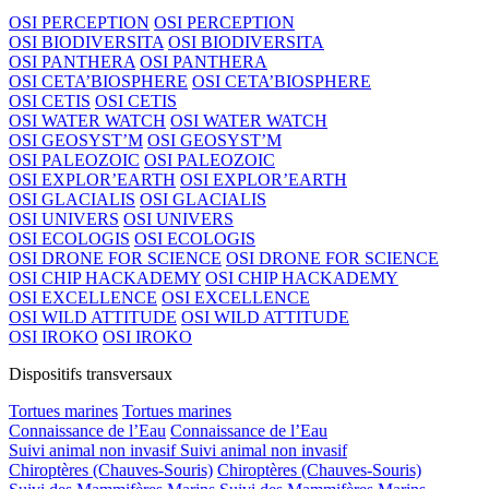
OSI PERCEPTION
OSI PERCEPTION
OSI BIODIVERSITA
OSI BIODIVERSITA
OSI PANTHERA
OSI PANTHERA
OSI CETA’BIOSPHERE
OSI CETA’BIOSPHERE
OSI CETIS
OSI CETIS
OSI WATER WATCH
OSI WATER WATCH
OSI GEOSYST’M
OSI GEOSYST’M
OSI PALEOZOIC
OSI PALEOZOIC
OSI EXPLOR’EARTH
OSI EXPLOR’EARTH
OSI GLACIALIS
OSI GLACIALIS
OSI UNIVERS
OSI UNIVERS
OSI ECOLOGIS
OSI ECOLOGIS
OSI DRONE FOR SCIENCE
OSI DRONE FOR SCIENCE
OSI CHIP HACKADEMY
OSI CHIP HACKADEMY
OSI EXCELLENCE
OSI EXCELLENCE
OSI WILD ATTITUDE
OSI WILD ATTITUDE
OSI IROKO
OSI IROKO
Dispositifs transversaux
Tortues marines
Tortues marines
Connaissance de l’Eau
Connaissance de l’Eau
Suivi animal non invasif
Suivi animal non invasif
Chiroptères (Chauves-Souris)
Chiroptères (Chauves-Souris)