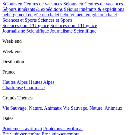
Séjours en Centres de vacances
Séjours en Centres de vacances
Séjours itinérants & expéditions
Séjours itinérants & expéditions
hébergement en gîte ou chalet
hébergement en gîte ou chalet
Sciences et Sports
Sciences et Sports
Sciences pour l’Urgence
Sciences pour l’Urgence
Journalisme Scientifique
Journalisme Scientifique
Week-end
Week-end
Destination
France
Hautes Alpes
Hautes Alpes
Chartreuse
Chartreuse
Grands Thèmes
Vie Sauvage, Nature, Animaux
Vie Sauvage, Nature, Animaux
Dates
Printemps : avril-mai
Printemps : avril-mai
Été : juin-septembre
Été : juin-septembre