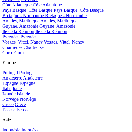
Côte Atlantique
Côte Atlantique
Pays Basque, Côte Basque
Pays Basque, Côte Basque
Bretagne - Normandie
Bretagne - Normandie
Antilles, Martinique
Antilles, Martinique
Guyane, Amazonie
Guyane, Amazonie
Île de la Réunion
Île de la Réunion
Pyrénées
Pyrénées
Vosges, Vittel, Nancy
Vosges, Vittel, Nancy
Chartreuse
Chartreuse
Corse
Corse
Europe
Portugal
Portugal
Angleterre
Angleterre
Espagne
Espagne
Italie
Italie
Islande
Islande
Norvège
Norvège
Grèce
Grèce
Ecosse
Ecosse
Asie
Indonésie
Indonésie