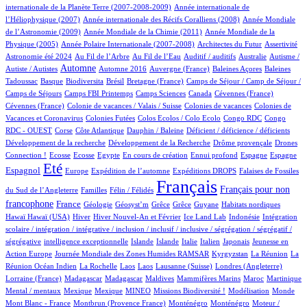
4/697
internationale de la Planète Terre (2007-2008-2009)
Année internationale de
1/697
13/697
l’Héliophysique (2007)
Année internationale des Récifs Coralliens (2008)
Année Mondiale
2/697
14/697
de l’Astronomie (2009)
Année Mondiale de la Chimie (2011)
Année Mondiale de la
5/697
3/697
1/697
23/697
Physique (2005)
Année Polaire Internationale (2007-2008)
Architectes du Futur
Assertivité
18/697
7/697
1/697
1/697
1/697
Astronomie été 2024
Au Fil de l’Arbre
Au Fil de l’Eau
Auditif / auditifs
Australie
Autisme /
302/697
5/697
4/697
1/697
2/697
Automne
Autiste / Autistes
Automne 2016
Auvergne (France)
Baleines Açores
Baleines
1/697
62/697
1/697
14/697
51/697
Tadoussac
Basque
Biodiversita
Brésil
Bretagne (France)
Camps de Séjour / Camp de Séjour /
2/697
6/697
4/697
2/697
1/697
Camps de Séjours
Camps FBI Printemps
Camps Sciences
Canada
Cévennes (France)
1/697
4/697
4/697
Cévennes (France)
Colonie de vacances / Valais / Suisse
Colonies de vacances
Colonies de
2/697
2/697
1/697
5/697
Vacances et Coronavirus
Colonies Futées
Colos Ecolos / Colo Ecolo
Congo RDC
Congo
1/697
15/697
1/697
1/697
1/697
RDC - OUEST
Corse
Côte Atlantique
Dauphin / Baleine
Déficient / déficience / déficients
1/697
1/697
12/697
Développement de la recherche
Développement de la Recherche
Drôme provençale
Drones
2/697
2/697
2/697
10/697
1/697
42/697
22/697
201/697
Connection !
Ecosse
Ecosse
Egypte
En cours de création
Ennui profond
Espagne
Espagne
503/697
10/697
79/697
124/697
4/697
Eté
Espagnol
Europe
Expédition de l’automne
Expéditions DROPS
Falaises de Fossiles
2/697
49/697
697/697
276/697
Français
Français pour non
du Sud de l’Angleterre
Familles
Félin / Félidés
207/697
24/697
1/697
1/697
1/697
1/697
4/697
1/697
francophone
France
Géologie
Géosyst’m
Grêce
Grêce
Guyane
Habitats nordiques
1/697
123/697
24/697
8/697
1/697
1/697
Hawaï
Hawaï (USA)
Hiver
Hiver Nouvel-An et Février
Ice Land Lab
Indonésie
Intégration
scolaire / intégration / intégrative / inclusion / inclusif / inclusive / ségrégation / ségrégatif /
1/697
9/697
8/697
2/697
36/697
4/697
2/697
ségrégative
intelligence exceptionnelle
Islande
Islande
Italie
Italien
Japonais
Jeunesse en
5/697
50/697
4/697
3/697
Action Europe
Journée Mondiale des Zones Humides RAMSAR
Kyrgyzstan
La Réunion
La
1/697
1/697
1/697
2/697
78/697
1/697
Réunion Océan Indien
La Rochelle
Laos
Laos
Lausanne (Suisse)
Londres (Angleterre)
6/697
6/697
1/697
1/697
6/697
13/697
1/697
Lorraine (France)
Madagascar
Madagascar
Maldives
Mammifères Marins
Maroc
Martinique
1/697
1/697
19/697
30/697
1/697
3/697
1/697
Mental / mentaux
Mexique
Mexique
MINEO
Missions Biodiversité !
Modélisation
Monde
7/697
5/697
5/697
1/697
Mont Blanc - France
Montbrun (Provence France)
Monténégro
Monténégro
Moteur /