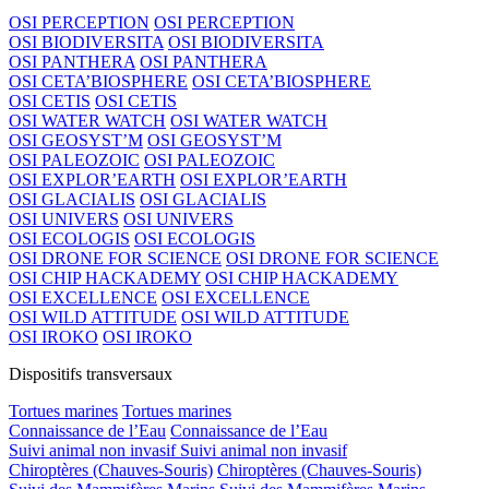
OSI PERCEPTION
OSI PERCEPTION
OSI BIODIVERSITA
OSI BIODIVERSITA
OSI PANTHERA
OSI PANTHERA
OSI CETA’BIOSPHERE
OSI CETA’BIOSPHERE
OSI CETIS
OSI CETIS
OSI WATER WATCH
OSI WATER WATCH
OSI GEOSYST’M
OSI GEOSYST’M
OSI PALEOZOIC
OSI PALEOZOIC
OSI EXPLOR’EARTH
OSI EXPLOR’EARTH
OSI GLACIALIS
OSI GLACIALIS
OSI UNIVERS
OSI UNIVERS
OSI ECOLOGIS
OSI ECOLOGIS
OSI DRONE FOR SCIENCE
OSI DRONE FOR SCIENCE
OSI CHIP HACKADEMY
OSI CHIP HACKADEMY
OSI EXCELLENCE
OSI EXCELLENCE
OSI WILD ATTITUDE
OSI WILD ATTITUDE
OSI IROKO
OSI IROKO
Dispositifs transversaux
Tortues marines
Tortues marines
Connaissance de l’Eau
Connaissance de l’Eau
Suivi animal non invasif
Suivi animal non invasif
Chiroptères (Chauves-Souris)
Chiroptères (Chauves-Souris)