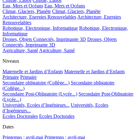
Chimie, Labos
Chimie, Labos
Eau, Mers et Océans
Eau, Mers et Océans
Climat, Glaciers, Planète
Climat, Glaciers, Planète
Architecture, Energies Renouvelables
Architecture, Energies
Renouvelables
Robotique, Electronique, Informatique
Robotique, Electronique,
Informatique
Drones, Objets Connectés, Imprimante 3D
Drones, Objets
Connectés, Imprimante 3D
Agriculture, Santé
Agriculture, Santé
Niveaux
Maternelle et Jardins d’Enfants
Maternelle et Jardins d’Enfants
Primaire
Primaire
Secondaire obligatoire (Collège...)
Secondaire obligatoire
(Collège...)
Secondaire Post-Obligatoire (Lycée...)
Secondaire Post-Obligatoire
(Lycée...)
Universités, Ecoles d’Ingénieurs...
Universités, Ecoles
d’Ingénieurs...
Ecoles Doctorales
Ecoles Doctorales
Dates
Printemps : avril-mai
Printemps : avril-mai