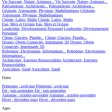
Vie Sauvage, Nature, Animaux...
Vie Sauvage, Nature, Animaux...
Paléontologie, Archéologie...
Paléontologie, Archéologie...
Géologie, Astronomie, Physique, Mathématiques
Géologie,
Astronomie, Physique, Mathématiques
Chimie, Labos, Maths
Chimie, Labos, Maths
Eau, Mers et Océans
Eau, Mers et Océans
Leadership, Développement Personnel
Leadership, Développement
Personnel
Climat, Glaciers, Planète...
Climat, Glaciers, Planète...
Drones, Objets Connectés, Imprimante 3D
Drones, Objets
Connectés, Imprimante 3D
Robotique, Electronique, Informatique...
Robotique, Electronique,
Informatique...
Architecture, Energies Renouvelables
Architecture, Energies
Renouvelables
Agriculture, Santé
Agriculture, Santé
Dates
Printemps : avril-mai
Printemps : avril-mai
Été : juin-septembre
Été : juin-septembre
Automne : octobre-novembre
Automne : octobre-novembre
Hiver : décembre-mars
Hiver : décembre-mars
Ages