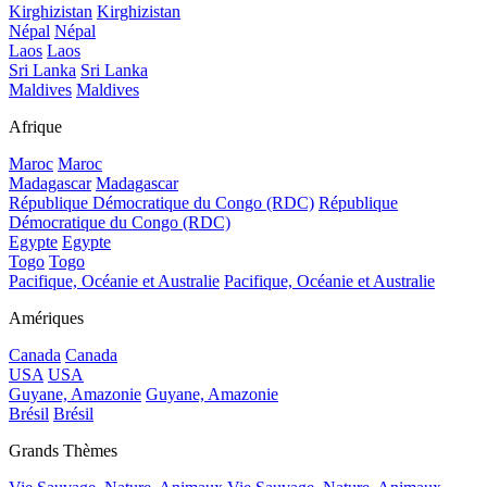
Kirghizistan
Kirghizistan
Népal
Népal
Laos
Laos
Sri Lanka
Sri Lanka
Maldives
Maldives
Afrique
Maroc
Maroc
Madagascar
Madagascar
République Démocratique du Congo (RDC)
République
Démocratique du Congo (RDC)
Egypte
Egypte
Togo
Togo
Pacifique, Océanie et Australie
Pacifique, Océanie et Australie
Amériques
Canada
Canada
USA
USA
Guyane, Amazonie
Guyane, Amazonie
Brésil
Brésil
Grands Thèmes