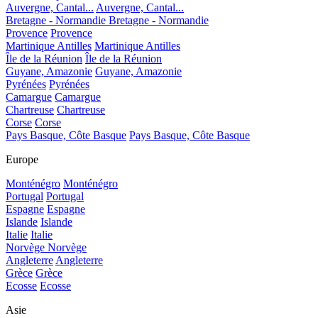
Auvergne, Cantal...
Auvergne, Cantal...
Bretagne - Normandie
Bretagne - Normandie
Provence
Provence
Martinique Antilles
Martinique Antilles
Île de la Réunion
Île de la Réunion
Guyane, Amazonie
Guyane, Amazonie
Pyrénées
Pyrénées
Camargue
Camargue
Chartreuse
Chartreuse
Corse
Corse
Pays Basque, Côte Basque
Pays Basque, Côte Basque
Europe
Monténégro
Monténégro
Portugal
Portugal
Espagne
Espagne
Islande
Islande
Italie
Italie
Norvège
Norvège
Angleterre
Angleterre
Grèce
Grèce
Ecosse
Ecosse
Asie