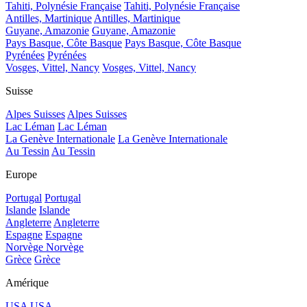
Tahiti, Polynésie Française
Tahiti, Polynésie Française
Antilles, Martinique
Antilles, Martinique
Guyane, Amazonie
Guyane, Amazonie
Pays Basque, Côte Basque
Pays Basque, Côte Basque
Pyrénées
Pyrénées
Vosges, Vittel, Nancy
Vosges, Vittel, Nancy
Suisse
Alpes Suisses
Alpes Suisses
Lac Léman
Lac Léman
La Genève Internationale
La Genève Internationale
Au Tessin
Au Tessin
Europe
Portugal
Portugal
Islande
Islande
Angleterre
Angleterre
Espagne
Espagne
Norvège
Norvège
Grèce
Grèce
Amérique
USA
USA