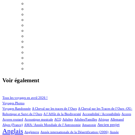
Voir également
42/697
109/697
Tous les voyages en avril 2026 !
79/697
Voyages Photos
4/697
4/697
Voyages Randonnée
A Cheval sur les traces de l’Ours
A Cheval sur les Traces de l’Ours -OU-
2/697
1/697
2/697
1/697
Robotique et Suivi de l’Ours
A l’Affût de la Biodiversité
Accessibilité / Accessibilités
Acores
3/697
49/697
23/697
21/697
5/697
30/697
23/697
Açores routard
Acoustique musicale
ACQ
Adultes
Adultes/Familles
Afrique
Allemand
13/697
3/697
217/697
555/697
Ancien projet
Alpes (France)
AMA / Année Mondiale de l’Astronomie
Amazonie
Anglais
82/697
6/697
13/697
Angleterre
Année internationale de la Désertification (2006)
Année