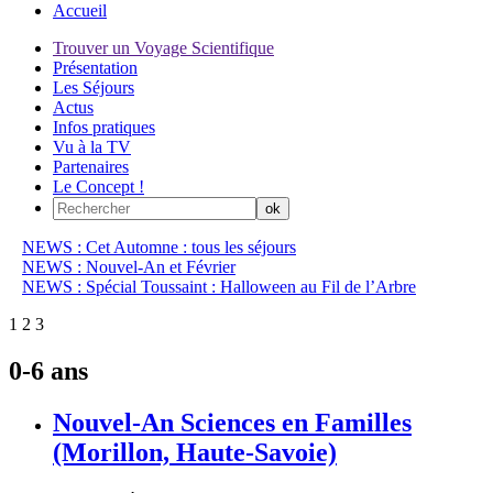
Accueil
Trouver un Voyage Scientifique
Présentation
Les Séjours
Actus
Infos pratiques
Vu à la TV
Partenaires
Le Concept !
NEWS : Cet Automne : tous les séjours
NEWS : Nouvel-An et Février
NEWS : Spécial Toussaint : Halloween au Fil de l’Arbre
1
2
3
0-6 ans
Nouvel-An Sciences en Familles
(Morillon, Haute-Savoie)