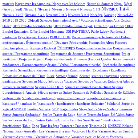
1/697
2/697
8/697
8/697
moteurs
Nager avec les dauphins / Nager avec les baleines
Nature au Sommet
Népal
Népal
8/697
12/697
9/697
61/697
61/697
331/697
11/697
Niveaux 1 à 4
(Asie du Sud)
Niveau 1
Niveau 2
Niveau 3
Niveau 4
Niveaux 1 à 3
44/697
6/697
134/697
3/697
3/697
21/697
Niveaux 1 et 2
Niveaux 2 à 4
Niveaux 2 et 3
Niveaux 3 et 4
Norvège
Norvège
Nouvel-An
1/697
6/697
101/697
2018 2019 2020
Objectif Sciences International Avis / Vacances Scientifiques Avis
Occitan
1/697
1/697
1/697
1/697
Océan
Offre Emploi Accrobranche
Offre Emploi Canoe Kayak
Offre Emploi Drones
Offre
1/697
53/697
51/697
52/697
Emploi Equitation
Offre Emploi Montagne
OSI PANTHERA
Paléo Labo+
Panthera à
3/697
30/697
1/697
l’automne
Pays Basque (France)
PERCEPTION
Perfectionnisme / perfectionniste / Enfant
2/697
13/697
3/697
1/697
perfectionniste / Évitement cognitif / Douance
Pétrographie
Pisteurs des Alpes
Placettes
1/697
10/697
1/697
293/697
1/697
1/697
Printemps
Plancton
plancton
Portugais
Portugal
Programme de recherche
Programme de
2/697
1/697
science / Programme scientifique
Programme de Science / Programme Scientifique
Projet
1/697
12/697
41/697
3/697
1/697
Participatif
Projet participatif
Projet sur demande
Provence (France)
Québec
Raisonnement /
1/697
1/697
Surdouance / Raisonnements spéciaux / Verbal / Raisonnement verbal
Recherche Scientifique
1/697
1/697
3/697
Recherche Scientifique
Recherche scientifique
Rencontres de l’Excellence / Excellence
50/697
3/697
3/697
1/697
1/697
Robots sur les traces de l’Ours
Russe
Savoie (France)
Science
sciences citoyennes
sciences
1/697
49/697
34/697
participatives
Séjours au Maroc
Séjours de Vacances
Séjours de Vacances Enfants et Ados en
5/697
13/697
86/697
Provence en Automne
Séjours ECOLOGIS
Séjours en rapport avec le climat
Séjours
11/697
49/697
5/697
Linguistiques d’Anglais
Séjours nature en Suisse
Semaine de Relâche / Semaines de Relâches
1/697
Serbo-croate
Situation de handicap / porteur d’un handicap / porteurs d’un handicap /
3/697
4/697
handicapé / handicapée / handicapés / handicapées / handicap
Solidaire / Solidarité
Sortie du
29/697
4/697
1/697
1/697
3/697
1/697
108/697
logiciel SPIP 2.0
Soutien Scolaire
SPIP
Stage Etudes
Stage Nature
Stage Scolaire
Stomates
14/697
2/697
4/697
3/697
Suisse
Sumatra (Indonésie)
Sur les Traces du Loup
Sur les Traces du Loup Été Valais Suisse
1/697
Sur les Traces du Loup Suisse Enfants Ados ou Familles
Surefficient / Surefficients /
13/697
6/697
12/697
49/697
1/697
1/697
Surefficience
Tahiti
Togo
Tous les âges
Transect / Transects
Trisomie 21
UNESCO Kakadu
6/697
1/697
1/697
1/697
23/697
National Parc (Australie)
Usa
Vacances à la mer
Vacances à la Mer
Vacances Açores Famille
1/697
1/697
Vacances Astronomie / Vacances en Astronomie
Vacances avec les baleines
Vacances