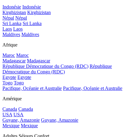
Indonésie
Indonésie
Kirghizistan
Kirghizistan
Népal
Népal
Sri Lanka
Sri Lanka
Laos
Laos
Maldives
Maldives
Afrique
Maroc
Maroc
Madagascar
Madagascar
République Démocratique du Congo (RDC)
République
Démocratique du Congo (RDC)
Egypte
Egypte
Togo
Togo
Pacifique, Océanie et Australie
Pacifique, Océanie et Australie
Amérique
Canada
Canada
USA
USA
Guyane, Amazonie
Guyane, Amazonie
Mexique
Mexique
Adultes Séjours Confort