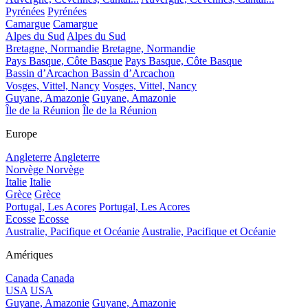
Pyrénées
Pyrénées
Camargue
Camargue
Alpes du Sud
Alpes du Sud
Bretagne, Normandie
Bretagne, Normandie
Pays Basque, Côte Basque
Pays Basque, Côte Basque
Bassin d’Arcachon
Bassin d’Arcachon
Vosges, Vittel, Nancy
Vosges, Vittel, Nancy
Guyane, Amazonie
Guyane, Amazonie
Île de la Réunion
Île de la Réunion
Europe
Angleterre
Angleterre
Norvège
Norvège
Italie
Italie
Grèce
Grèce
Portugal, Les Acores
Portugal, Les Acores
Ecosse
Ecosse
Australie, Pacifique et Océanie
Australie, Pacifique et Océanie
Amériques
Canada
Canada
USA
USA
Guyane, Amazonie
Guyane, Amazonie