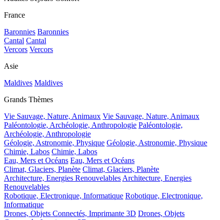
France
Baronnies
Baronnies
Cantal
Cantal
Vercors
Vercors
Asie
Maldives
Maldives
Grands Thèmes
Vie Sauvage, Nature, Animaux
Vie Sauvage, Nature, Animaux
Paléontologie, Archéologie, Anthropologie
Paléontologie,
Archéologie, Anthropologie
Géologie, Astronomie, Physique
Géologie, Astronomie, Physique
Chimie, Labos
Chimie, Labos
Eau, Mers et Océans
Eau, Mers et Océans
Climat, Glaciers, Planète
Climat, Glaciers, Planète
Architecture, Energies Renouvelables
Architecture, Energies
Renouvelables
Robotique, Electronique, Informatique
Robotique, Electronique,
Informatique
Drones, Objets Connectés, Imprimante 3D
Drones, Objets