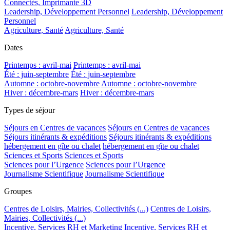
Connectés, Imprimante 3D
Leadership, Développement Personnel
Leadership, Développement
Personnel
Agriculture, Santé
Agriculture, Santé
Dates
Printemps : avril-mai
Printemps : avril-mai
Été : juin-septembre
Été : juin-septembre
Automne : octobre-novembre
Automne : octobre-novembre
Hiver : décembre-mars
Hiver : décembre-mars
Types de séjour
Séjours en Centres de vacances
Séjours en Centres de vacances
Séjours itinérants & expéditions
Séjours itinérants & expéditions
hébergement en gîte ou chalet
hébergement en gîte ou chalet
Sciences et Sports
Sciences et Sports
Sciences pour l’Urgence
Sciences pour l’Urgence
Journalisme Scientifique
Journalisme Scientifique
Groupes
Centres de Loisirs, Mairies, Collectivités (...)
Centres de Loisirs,
Mairies, Collectivités (...)
Incentive, Services RH et Marketing
Incentive, Services RH et