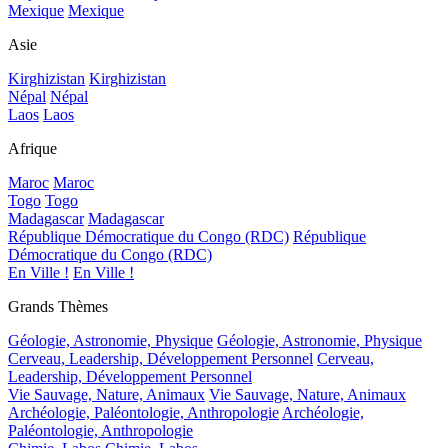
Mexique
Mexique
Asie
Kirghizistan
Kirghizistan
Népal
Népal
Laos
Laos
Afrique
Maroc
Maroc
Togo
Togo
Madagascar
Madagascar
République Démocratique du Congo (RDC)
République
Démocratique du Congo (RDC)
En Ville !
En Ville !
Grands Thèmes
Géologie, Astronomie, Physique
Géologie, Astronomie, Physique
Cerveau, Leadership, Développement Personnel
Cerveau,
Leadership, Développement Personnel
Vie Sauvage, Nature, Animaux
Vie Sauvage, Nature, Animaux
Archéologie, Paléontologie, Anthropologie
Archéologie,
Paléontologie, Anthropologie