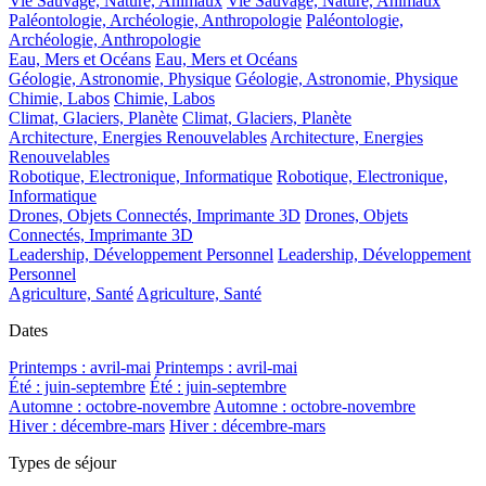
Vie Sauvage, Nature, Animaux
Vie Sauvage, Nature, Animaux
Paléontologie, Archéologie, Anthropologie
Paléontologie,
Archéologie, Anthropologie
Eau, Mers et Océans
Eau, Mers et Océans
Géologie, Astronomie, Physique
Géologie, Astronomie, Physique
Chimie, Labos
Chimie, Labos
Climat, Glaciers, Planète
Climat, Glaciers, Planète
Architecture, Energies Renouvelables
Architecture, Energies
Renouvelables
Robotique, Electronique, Informatique
Robotique, Electronique,
Informatique
Drones, Objets Connectés, Imprimante 3D
Drones, Objets
Connectés, Imprimante 3D
Leadership, Développement Personnel
Leadership, Développement
Personnel
Agriculture, Santé
Agriculture, Santé
Dates
Printemps : avril-mai
Printemps : avril-mai
Été : juin-septembre
Été : juin-septembre
Automne : octobre-novembre
Automne : octobre-novembre
Hiver : décembre-mars
Hiver : décembre-mars
Types de séjour