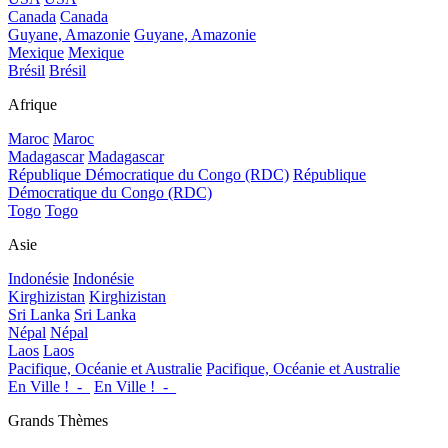
Canada
Canada
Guyane, Amazonie
Guyane, Amazonie
Mexique
Mexique
Brésil
Brésil
Afrique
Maroc
Maroc
Madagascar
Madagascar
République Démocratique du Congo (RDC)
République
Démocratique du Congo (RDC)
Togo
Togo
Asie
Indonésie
Indonésie
Kirghizistan
Kirghizistan
Sri Lanka
Sri Lanka
Népal
Népal
Laos
Laos
Pacifique, Océanie et Australie
Pacifique, Océanie et Australie
En Ville !_-_
En Ville !_-_
Grands Thèmes