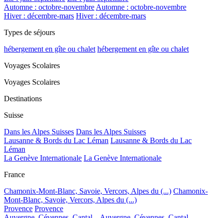
Automne : octobre-novembre
Automne : octobre-novembre
Hiver : décembre-mars
Hiver : décembre-mars
Types de séjours
hébergement en gîte ou chalet
hébergement en gîte ou chalet
Voyages Scolaires
Voyages Scolaires
Destinations
Suisse
Dans les Alpes Suisses
Dans les Alpes Suisses
Lausanne & Bords du Lac Léman
Lausanne & Bords du Lac
Léman
La Genève Internationale
La Genève Internationale
France
Chamonix-Mont-Blanc, Savoie, Vercors, Alpes du (...)
Chamonix-
Mont-Blanc, Savoie, Vercors, Alpes du (...)
Provence
Provence
Auvergne, Cévennes, Cantal...
Auvergne, Cévennes, Cantal...