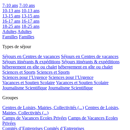
7-10 ans
7-10 ans
10-13 ans
10-13 ans
13-15 ans
13-15 ans
16-17 ans
16-17 ans
18-25 ans
18-25 ans
Adultes
Adultes
Familles
Familles
Types de séjour
Séjours en Centres de vacances
Séjours en Centres de vacances
Séjours itinérants & expéditions
Séjours itinérants & expéditions
hébergement en gîte ou chalet
hébergement en gîte ou chalet
Sciences et Sports
Sciences et Sports
Sciences pour l’Urgence
Sciences pour l’Urgence
Vacances et Soutien Scolaire
Vacances et Soutien Scolaire
Journalisme Scientifique
Journalisme Scientifique
Groupes
Centres de Loisirs, Mairies, Collectivités (...)
Centres de Loisirs,
Mairies, Collectivités (...)
Camps de Vacances Ecoles Privées
Camps de Vacances Ecoles
Privées
Comités d’Entreprises
Comités d’Entreprises