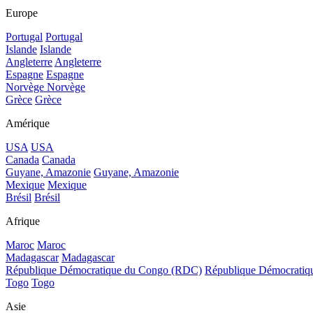
Europe
Portugal
Portugal
Islande
Islande
Angleterre
Angleterre
Espagne
Espagne
Norvège
Norvège
Grèce
Grèce
Amérique
USA
USA
Canada
Canada
Guyane, Amazonie
Guyane, Amazonie
Mexique
Mexique
Brésil
Brésil
Afrique
Maroc
Maroc
Madagascar
Madagascar
République Démocratique du Congo (RDC)
République Démocrati
Togo
Togo
Asie