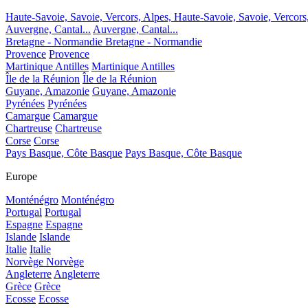
Haute-Savoie, Savoie, Vercors, Alpes,
Haute-Savoie, Savoie, Vercors
Auvergne, Cantal...
Auvergne, Cantal...
Bretagne - Normandie
Bretagne - Normandie
Provence
Provence
Martinique Antilles
Martinique Antilles
Île de la Réunion
Île de la Réunion
Guyane, Amazonie
Guyane, Amazonie
Pyrénées
Pyrénées
Camargue
Camargue
Chartreuse
Chartreuse
Corse
Corse
Pays Basque, Côte Basque
Pays Basque, Côte Basque
Europe
Monténégro
Monténégro
Portugal
Portugal
Espagne
Espagne
Islande
Islande
Italie
Italie
Norvège
Norvège
Angleterre
Angleterre
Grèce
Grèce
Ecosse
Ecosse