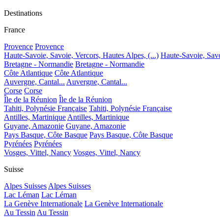
Destinations
France
Provence
Provence
Haute-Savoie, Savoie, Vercors, Hautes Alpes, (...)
Haute-Savoie, Savoi
Bretagne - Normandie
Bretagne - Normandie
Côte Atlantique
Côte Atlantique
Auvergne, Cantal...
Auvergne, Cantal...
Corse
Corse
Île de la Réunion
Île de la Réunion
Tahiti, Polynésie Française
Tahiti, Polynésie Française
Antilles, Martinique
Antilles, Martinique
Guyane, Amazonie
Guyane, Amazonie
Pays Basque, Côte Basque
Pays Basque, Côte Basque
Pyrénées
Pyrénées
Vosges, Vittel, Nancy
Vosges, Vittel, Nancy
Suisse
Alpes Suisses
Alpes Suisses
Lac Léman
Lac Léman
La Genève Internationale
La Genève Internationale
Au Tessin
Au Tessin