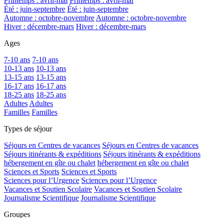
Printemps : avril-mai
Printemps : avril-mai
Été : juin-septembre
Été : juin-septembre
Automne : octobre-novembre
Automne : octobre-novembre
Hiver : décembre-mars
Hiver : décembre-mars
Ages
7-10 ans
7-10 ans
10-13 ans
10-13 ans
13-15 ans
13-15 ans
16-17 ans
16-17 ans
18-25 ans
18-25 ans
Adultes
Adultes
Familles
Familles
Types de séjour
Séjours en Centres de vacances
Séjours en Centres de vacances
Séjours itinérants & expéditions
Séjours itinérants & expéditions
hébergement en gîte ou chalet
hébergement en gîte ou chalet
Sciences et Sports
Sciences et Sports
Sciences pour l’Urgence
Sciences pour l’Urgence
Vacances et Soutien Scolaire
Vacances et Soutien Scolaire
Journalisme Scientifique
Journalisme Scientifique
Groupes