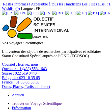
Restez informés !
Accessible à tous les Handicaps
Les Filles aussi !
H
Wishlist (
0
)
Langue : FR
Vos Voyages Scientifiques
L’inventeur des séjours de recherches participatives et solidaires
Statut Consultatif Spécial auprès de l’ONU (ECOSOC)
Courriel :
Ecrivez-nous
Québec :
+1 (438) 558-1643
Suisse :
022 519 0440
Belgique :
023 18 35 65
France :
01 85 08 36 30
Dates, Places, Tarifs :
en direct
Accueil
Trouver un Voyage Scientifique
Présentation