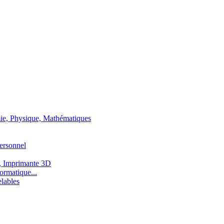
ie, Physique, Mathématiques
ersonnel
, Imprimante 3D
ormatique...
lables