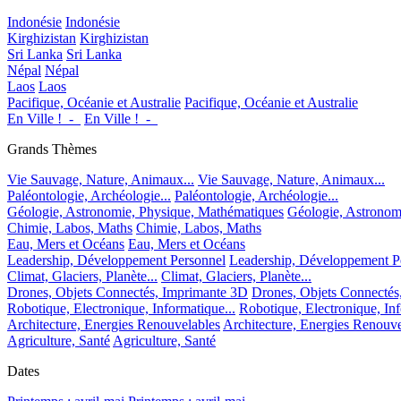
Indonésie
Indonésie
Kirghizistan
Kirghizistan
Sri Lanka
Sri Lanka
Népal
Népal
Laos
Laos
Pacifique, Océanie et Australie
Pacifique, Océanie et Australie
En Ville !_-_
En Ville !_-_
Grands Thèmes
Vie Sauvage, Nature, Animaux...
Vie Sauvage, Nature, Animaux...
Paléontologie, Archéologie...
Paléontologie, Archéologie...
Géologie, Astronomie, Physique, Mathématiques
Géologie, Astronom
Chimie, Labos, Maths
Chimie, Labos, Maths
Eau, Mers et Océans
Eau, Mers et Océans
Leadership, Développement Personnel
Leadership, Développement P
Climat, Glaciers, Planète...
Climat, Glaciers, Planète...
Drones, Objets Connectés, Imprimante 3D
Drones, Objets Connectés
Robotique, Electronique, Informatique...
Robotique, Electronique, Inf
Architecture, Energies Renouvelables
Architecture, Energies Renouve
Agriculture, Santé
Agriculture, Santé
Dates