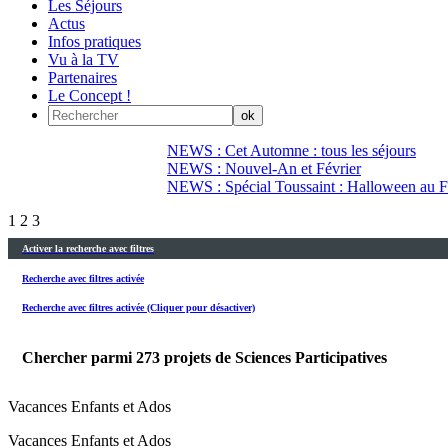
Les Séjours
Actus
Infos pratiques
Vu à la TV
Partenaires
Le Concept !
NEWS : Cet Automne : tous les séjours
NEWS : Nouvel-An et Février
NEWS : Spécial Toussaint : Halloween au Fi
1
2
3
Activer la recherche avec filtres
Recherche avec filtres activée
Recherche avec filtres activée (Cliquer pour désactiver)
Chercher parmi
273
projets de Sciences Participatives
Vacances Enfants et Ados
Vacances Enfants et Ados