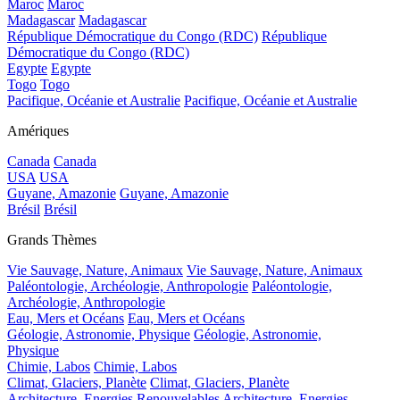
Maroc
Maroc
Madagascar
Madagascar
République Démocratique du Congo (RDC)
République
Démocratique du Congo (RDC)
Egypte
Egypte
Togo
Togo
Pacifique, Océanie et Australie
Pacifique, Océanie et Australie
Amériques
Canada
Canada
USA
USA
Guyane, Amazonie
Guyane, Amazonie
Brésil
Brésil
Grands Thèmes
Vie Sauvage, Nature, Animaux
Vie Sauvage, Nature, Animaux
Paléontologie, Archéologie, Anthropologie
Paléontologie,
Archéologie, Anthropologie
Eau, Mers et Océans
Eau, Mers et Océans
Géologie, Astronomie, Physique
Géologie, Astronomie,
Physique
Chimie, Labos
Chimie, Labos
Climat, Glaciers, Planète
Climat, Glaciers, Planète
Architecture, Energies Renouvelables
Architecture, Energies