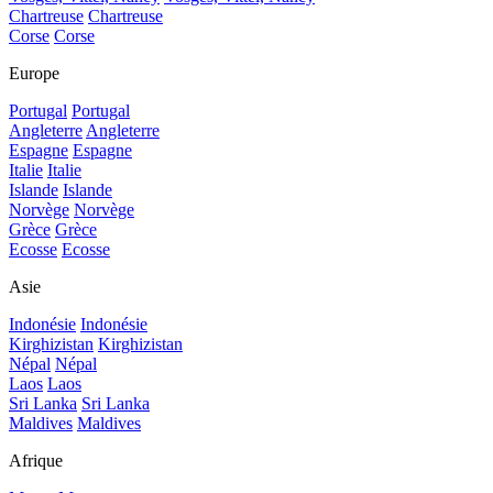
Chartreuse
Chartreuse
Corse
Corse
Europe
Portugal
Portugal
Angleterre
Angleterre
Espagne
Espagne
Italie
Italie
Islande
Islande
Norvège
Norvège
Grèce
Grèce
Ecosse
Ecosse
Asie
Indonésie
Indonésie
Kirghizistan
Kirghizistan
Népal
Népal
Laos
Laos
Sri Lanka
Sri Lanka
Maldives
Maldives
Afrique