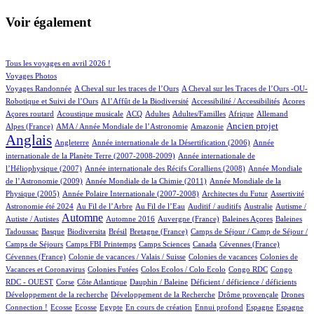
Voir également
115/1062
211/1062
Tous les voyages en avril 2026 !
173/1062
Voyages Photos
5/1062
4/1062
Voyages Randonnée
A Cheval sur les traces de l’Ours
A Cheval sur les Traces de l’Ours -OU-
6/1062
2/1062
5/1062
1/1062
Robotique et Suivi de l’Ours
A l’Affût de la Biodiversité
Accessibilité / Accessibilités
Acores
3/1062
100/1062
35/1062
16/1062
2/1062
84/1062
28/1062
Açores routard
Acoustique musicale
ACQ
Adultes
Adultes/Familles
Afrique
Allemand
13/1062
7/1062
303/1062
824/1062
Ancien projet
Alpes (France)
AMA / Année Mondiale de l’Astronomie
Amazonie
Anglais
78/1062
6/1062
14/1062
Angleterre
Année internationale de la Désertification (2006)
Année
4/1062
internationale de la Planète Terre (2007-2008-2009)
Année internationale de
1/1062
12/1062
l’Héliophysique (2007)
Année internationale des Récifs Coralliens (2008)
Année Mondiale
2/1062
16/1062
de l’Astronomie (2009)
Année Mondiale de la Chimie (2011)
Année Mondiale de la
5/1062
3/1062
1/1062
48/1062
Physique (2005)
Année Polaire Internationale (2007-2008)
Architectes du Futur
Assertivité
28/1062
15/1062
2/1062
1/1062
2/1062
Astronomie été 2024
Au Fil de l’Arbre
Au Fil de l’Eau
Auditif / auditifs
Australie
Autisme /
492/1062
5/1062
6/1062
1/1062
2/1062
Automne
Autiste / Autistes
Automne 2016
Auvergne (France)
Baleines Açores
Baleines
1/1062
100/1062
1/1062
16/1062
108/1062
Tadoussac
Basque
Biodiversita
Brésil
Bretagne (France)
Camps de Séjour / Camp de Séjour /
2/1062
12/1062
6/1062
2/1062
1/1062
Camps de Séjours
Camps FBI Printemps
Camps Sciences
Canada
Cévennes (France)
1/1062
5/1062
4/1062
Cévennes (France)
Colonie de vacances / Valais / Suisse
Colonies de vacances
Colonies de
1/1062
1/1062
2/1062
2/1062
Vacances et Coronavirus
Colonies Futées
Colos Ecolos / Colo Ecolo
Congo RDC
Congo
1/1062
22/1062
1/1062
2/1062
1/1062
RDC - OUEST
Corse
Côte Atlantique
Dauphin / Baleine
Déficient / déficience / déficients
1/1062
2/1062
23/1062
Développement de la recherche
Développement de la Recherche
Drôme provençale
Drones
2/1062
2/1062
1/1062
18/1062
1/1062
30/1062
15/1062
288/1062
Connection !
Ecosse
Ecosse
Egypte
En cours de création
Ennui profond
Espagne
Espagne