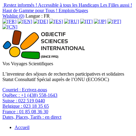
Restez informés !
Accessible à tous les Handicaps
Les Filles aussi !
Haut de Gamme pour Tous !
Emplois/Stages
Wishlist (
0
)
Langue : FR
Vos Voyages Scientifiques
L’inventeur des séjours de recherches participatives et solidaires
Statut Consultatif Spécial auprès de l’ONU (ECOSOC)
Courriel :
Ecrivez-nous
Québec :
+1 (438) 558-1643
Suisse :
022 519 0440
Belgique :
023 18 35 65
France :
01 85 08 36 30
Dates, Places, Tarifs :
en direct
Accueil