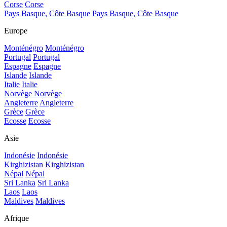
Corse
Corse
Pays Basque, Côte Basque
Pays Basque, Côte Basque
Europe
Monténégro
Monténégro
Portugal
Portugal
Espagne
Espagne
Islande
Islande
Italie
Italie
Norvège
Norvège
Angleterre
Angleterre
Grèce
Grèce
Ecosse
Ecosse
Asie
Indonésie
Indonésie
Kirghizistan
Kirghizistan
Népal
Népal
Sri Lanka
Sri Lanka
Laos
Laos
Maldives
Maldives
Afrique