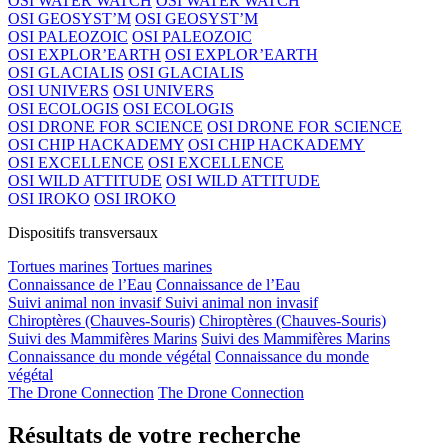
OSI WATER WATCH
OSI WATER WATCH
OSI GEOSYST’M
OSI GEOSYST’M
OSI PALEOZOIC
OSI PALEOZOIC
OSI EXPLOR’EARTH
OSI EXPLOR’EARTH
OSI GLACIALIS
OSI GLACIALIS
OSI UNIVERS
OSI UNIVERS
OSI ECOLOGIS
OSI ECOLOGIS
OSI DRONE FOR SCIENCE
OSI DRONE FOR SCIENCE
OSI CHIP HACKADEMY
OSI CHIP HACKADEMY
OSI EXCELLENCE
OSI EXCELLENCE
OSI WILD ATTITUDE
OSI WILD ATTITUDE
OSI IROKO
OSI IROKO
Dispositifs transversaux
Tortues marines
Tortues marines
Connaissance de l’Eau
Connaissance de l’Eau
Suivi animal non invasif
Suivi animal non invasif
Chiroptères (Chauves-Souris)
Chiroptères (Chauves-Souris)
Suivi des Mammifères Marins
Suivi des Mammifères Marins
Connaissance du monde végétal
Connaissance du monde
végétal
The Drone Connection
The Drone Connection
Résultats de votre recherche