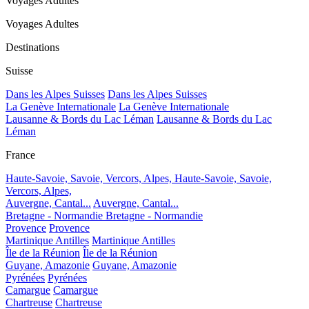
Voyages Adultes
Voyages Adultes
Destinations
Suisse
Dans les Alpes Suisses
Dans les Alpes Suisses
La Genève Internationale
La Genève Internationale
Lausanne & Bords du Lac Léman
Lausanne & Bords du Lac
Léman
France
Haute-Savoie, Savoie, Vercors, Alpes,
Haute-Savoie, Savoie,
Vercors, Alpes,
Auvergne, Cantal...
Auvergne, Cantal...
Bretagne - Normandie
Bretagne - Normandie
Provence
Provence
Martinique Antilles
Martinique Antilles
Île de la Réunion
Île de la Réunion
Guyane, Amazonie
Guyane, Amazonie
Pyrénées
Pyrénées
Camargue
Camargue
Chartreuse
Chartreuse