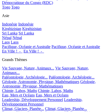
Démocratique du Congo (RDC)
Togo
Togo
Asie
Indonésie
Indonésie
Kirghizistan
Kirghizistan
Sri Lanka
Sri Lanka
Népal
Népal
Laos
Laos
Pacifique, Océanie et Australie
Pacifique, Océanie et Australie
En Ville !_-_
En Ville !_-_
Grands Thèmes
Vie Sauvage, Nature, Animaux...
Vie Sauvage, Nature,
Animaux...
Paléontologie, Archéologie...
Paléontologie, Archéologie...
Géologie, Astronomie, Physique, Mathématiques
Géologie,
Astronomie, Physique, Mathématiques
Chimie, Labos, Maths
Chimie, Labos, Maths
Eau, Mers et Océans
Eau, Mers et Océans
Leadership, Développement Personnel
Leadership,
Développement Personnel
Climat, Glaciers, Planète...
Climat, Glaciers, Planète...