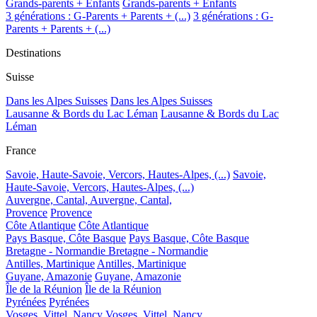
Grands-parents + Enfants
Grands-parents + Enfants
3 générations : G-Parents + Parents + (...)
3 générations : G-
Parents + Parents + (...)
Destinations
Suisse
Dans les Alpes Suisses
Dans les Alpes Suisses
Lausanne & Bords du Lac Léman
Lausanne & Bords du Lac
Léman
France
Savoie, Haute-Savoie, Vercors, Hautes-Alpes, (...)
Savoie,
Haute-Savoie, Vercors, Hautes-Alpes, (...)
Auvergne, Cantal,
Auvergne, Cantal,
Provence
Provence
Côte Atlantique
Côte Atlantique
Pays Basque, Côte Basque
Pays Basque, Côte Basque
Bretagne - Normandie
Bretagne - Normandie
Antilles, Martinique
Antilles, Martinique
Guyane, Amazonie
Guyane, Amazonie
Île de la Réunion
Île de la Réunion
Pyrénées
Pyrénées
Vosges, Vittel, Nancy
Vosges, Vittel, Nancy