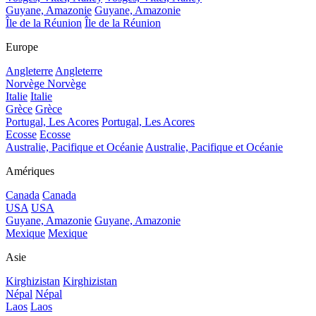
Guyane, Amazonie
Guyane, Amazonie
Île de la Réunion
Île de la Réunion
Europe
Angleterre
Angleterre
Norvège
Norvège
Italie
Italie
Grèce
Grèce
Portugal, Les Acores
Portugal, Les Acores
Ecosse
Ecosse
Australie, Pacifique et Océanie
Australie, Pacifique et Océanie
Amériques
Canada
Canada
USA
USA
Guyane, Amazonie
Guyane, Amazonie
Mexique
Mexique
Asie
Kirghizistan
Kirghizistan
Népal
Népal
Laos
Laos