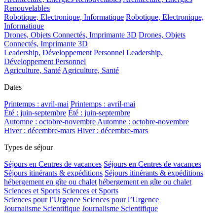
Renouvelables
Robotique, Electronique, Informatique
Robotique, Electronique,
Informatique
Drones, Objets Connectés, Imprimante 3D
Drones, Objets
Connectés, Imprimante 3D
Leadership, Développement Personnel
Leadership,
Développement Personnel
Agriculture, Santé
Agriculture, Santé
Dates
Printemps : avril-mai
Printemps : avril-mai
Été : juin-septembre
Été : juin-septembre
Automne : octobre-novembre
Automne : octobre-novembre
Hiver : décembre-mars
Hiver : décembre-mars
Types de séjour
Séjours en Centres de vacances
Séjours en Centres de vacances
Séjours itinérants & expéditions
Séjours itinérants & expéditions
hébergement en gîte ou chalet
hébergement en gîte ou chalet
Sciences et Sports
Sciences et Sports
Sciences pour l’Urgence
Sciences pour l’Urgence
Journalisme Scientifique
Journalisme Scientifique