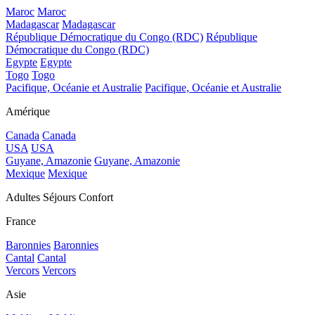
Maroc
Maroc
Madagascar
Madagascar
République Démocratique du Congo (RDC)
République
Démocratique du Congo (RDC)
Egypte
Egypte
Togo
Togo
Pacifique, Océanie et Australie
Pacifique, Océanie et Australie
Amérique
Canada
Canada
USA
USA
Guyane, Amazonie
Guyane, Amazonie
Mexique
Mexique
Adultes Séjours Confort
France
Baronnies
Baronnies
Cantal
Cantal
Vercors
Vercors
Asie