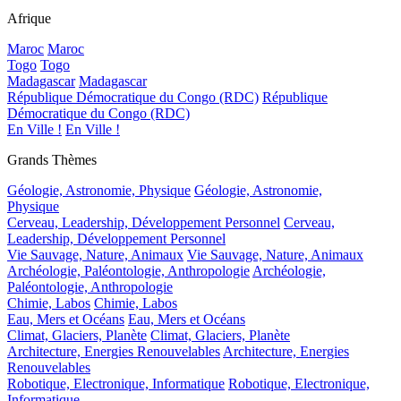
Afrique
Maroc
Maroc
Togo
Togo
Madagascar
Madagascar
République Démocratique du Congo (RDC)
République
Démocratique du Congo (RDC)
En Ville !
En Ville !
Grands Thèmes
Géologie, Astronomie, Physique
Géologie, Astronomie,
Physique
Cerveau, Leadership, Développement Personnel
Cerveau,
Leadership, Développement Personnel
Vie Sauvage, Nature, Animaux
Vie Sauvage, Nature, Animaux
Archéologie, Paléontologie, Anthropologie
Archéologie,
Paléontologie, Anthropologie
Chimie, Labos
Chimie, Labos
Eau, Mers et Océans
Eau, Mers et Océans
Climat, Glaciers, Planète
Climat, Glaciers, Planète
Architecture, Energies Renouvelables
Architecture, Energies
Renouvelables
Robotique, Electronique, Informatique
Robotique, Electronique,
Informatique