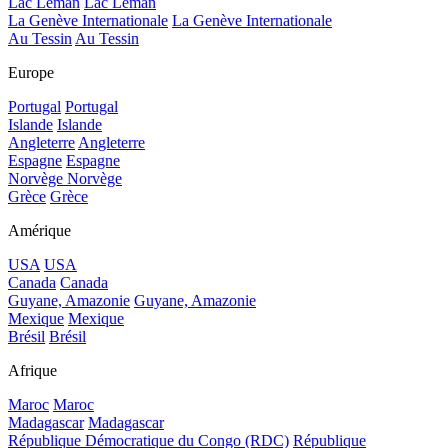
Lac Léman
Lac Léman
La Genève Internationale
La Genève Internationale
Au Tessin
Au Tessin
Europe
Portugal
Portugal
Islande
Islande
Angleterre
Angleterre
Espagne
Espagne
Norvège
Norvège
Grèce
Grèce
Amérique
USA
USA
Canada
Canada
Guyane, Amazonie
Guyane, Amazonie
Mexique
Mexique
Brésil
Brésil
Afrique
Maroc
Maroc
Madagascar
Madagascar
République Démocratique du Congo (RDC)
République