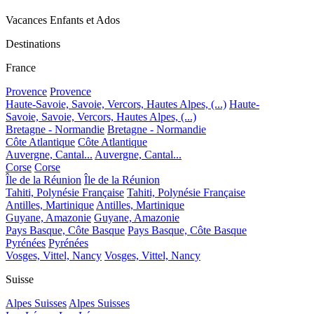
Vacances Enfants et Ados
Destinations
France
Provence
Provence
Haute-Savoie, Savoie, Vercors, Hautes Alpes, (...)
Haute-
Savoie, Savoie, Vercors, Hautes Alpes, (...)
Bretagne - Normandie
Bretagne - Normandie
Côte Atlantique
Côte Atlantique
Auvergne, Cantal...
Auvergne, Cantal...
Corse
Corse
Île de la Réunion
Île de la Réunion
Tahiti, Polynésie Française
Tahiti, Polynésie Française
Antilles, Martinique
Antilles, Martinique
Guyane, Amazonie
Guyane, Amazonie
Pays Basque, Côte Basque
Pays Basque, Côte Basque
Pyrénées
Pyrénées
Vosges, Vittel, Nancy
Vosges, Vittel, Nancy
Suisse
Alpes Suisses
Alpes Suisses