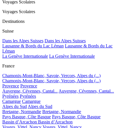
Voyages Scolaires
Voyages Scolaires
Destinations
Suisse
Dans les Alpes Suisses
Dans les Alpes Suisses
Lausanne & Bords du Lac Léman
Lausanne & Bords du Lac
Léman
La Genève Internationale
La Genève Internationale
France
Chamonix-Mont-Blanc, Savoie, Vercors, Alpes du (...)
Chamonix-Mont-Blanc, Savoie, Vercors, Alpes du (...)
Provence
Provence
Auvergne, Cévennes, Cantal...
Auvergne, Cévennes, Cantal...
Pyrénées
Pyrénées
Camargue
Camargue
Alpes du Sud
Alpes du Sud
Bretagne, Normandie
Bretagne, Normandie
Pays Basque, Côte Basque
Pays Basque, Côte Basque
Bassin d’Arcachon
Bassin d’Arcachon
Vosges, Vittel, Nancy
Vosges, Vittel, Nancy