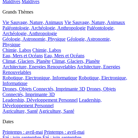
Maldives
Maldives
Grands Thèmes
Vie Sauvage, Nature, Animaux
Vie Sauvage, Nature, Animaux
Paléontologie, Archéologie, Anthropologie
Paléontologie,
Archéologie, Anthropologie
Géologie, Astronomie, Physique
Géologie, Astronomie,
Physique
Chimie, Labos
Chimie, Labos
Eau, Mers et Océans
Eau, Mers et Océans
Climat, Glaciers, Planète
Climat, Glaciers, Planète
Architecture, Energies Renouvelables
Architecture, Energies
Renouvelables
Robotique, Electronique, Informatique
Robotique, Electronique,
Informatique
Drones, Objets Connectés, Imprimante 3D
Drones, Objets
Connectés, Imprimante 3D
Leadership, Développement Personnel
Leadership,
Développement Personnel
Agriculture, Santé
Agriculture, Santé
Dates
Printemps : avril-mai
Printemps : avril-mai
Été : juin-septembre
Été : juin-septembre