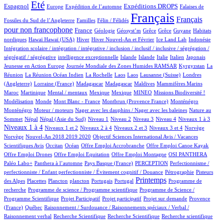
810/1062
13/1062
181/1062
289/1062
7/1062
Eté
Espagnol
Expéditions DROPS
Europe
Expédition de l’automne
Falaises de
3/1062
100/1062
1062/1062
533/1062
Français
Français
Fossiles du Sud de l’Angleterre
Familles
Félin / Félidés
pour non francophone
340/1062
47/1062
1/1062
1/1062
1/1062
1/1062
3/1062
France
Géologie
Géosyst’m
Grêce
Grêce
Guyane
Habitats
2/1062
2/1062
166/1062
28/1062
15/1062
2/1062
1/1062
nordiques
Hawaï
Hawaï (USA)
Hiver
Hiver Nouvel-An et Février
Ice Land Lab
Indonésie
Intégration scolaire / intégration / intégrative / inclusion / inclusif / inclusive / ségrégation /
1/1062
16/1062
15/1062
8/1062
88/1062
6/1062
2/1062
ségrégatif / ségrégative
intelligence exceptionnelle
Islande
Islande
Italie
Italien
Japonais
5/1062
102/1062
7/1062
Jeunesse en Action Europe
Journée Mondiale des Zones Humides RAMSAR
Kyrgyzstan
La
5/1062
2/1062
2/1062
2/1062
4/1062
71/1062
Réunion
La Réunion Océan Indien
La Rochelle
Laos
Laos
Lausanne (Suisse)
Londres
2/1062
7/1062
7/1062
3/1062
2/1062
10/1062
(Angleterre)
Lorraine (France)
Madagascar
Madagascar
Maldives
Mammifères Marins
11/1062
2/1062
1/1062
1/1062
40/1062
48/1062
1/1062
Maroc
Martinique
Mental / mentaux
Mexique
Mexique
MINEO
Missions Biodiversité !
4/1062
1/1062
9/1062
18/1062
18/1062
Modélisation
Monde
Mont Blanc - France
Montbrun (Provence France)
Monténégro
2/1062
1/1062
2/1062
Monténégro
Moteur / moteurs
Nager avec les dauphins / Nager avec les baleines
Nature au
25/1062
25/1062
16/1062
15/1062
13/1062
118/1062
125/1062
458/1062
Sommet
Népal
Népal (Asie du Sud)
Niveau 1
Niveau 2
Niveau 3
Niveau 4
Niveaux 1 à 3
17/1062
70/1062
17/1062
197/1062
2/1062
2/1062
Niveaux 1 à 4
Niveaux 1 et 2
Niveaux 2 à 4
Niveaux 2 et 3
Niveaux 3 et 4
Norvège
15/1062
1/1062
Norvège
Nouvel-An 2018 2019 2020
Objectif Sciences International Avis / Vacances
10/1062
199/1062
1/1062
1/1062
1/1062
Scientifiques Avis
Occitan
Océan
Offre Emploi Accrobranche
Offre Emploi Canoe Kayak
1/1062
1/1062
118/1062
114/1062
Offre Emploi Drones
Offre Emploi Equitation
Offre Emploi Montagne
OSI PANTHERA
117/1062
6/1062
54/1062
1/1062
Paléo Labo+
Panthera à l’automne
Pays Basque (France)
PERCEPTION
Perfectionnisme /
8/1062
8/1062
perfectionniste / Enfant perfectionniste / Évitement cognitif / Douance
Pétrographie
Pisteurs
3/1062
1/1062
1/1062
13/1062
2/1062
499/1062
1/1062
Printemps
des Alpes
Placettes
Plancton
plancton
Portugais
Portugal
Programme de
1/1062
2/1062
recherche
Programme de science / Programme scientifique
Programme de Science /
1/1062
1/1062
17/1062
92/1062
Programme Scientifique
Projet Participatif
Projet participatif
Projet sur demande
Provence
6/1062
1/1062
(France)
Québec
Raisonnement / Surdouance / Raisonnements spéciaux / Verbal /
1/1062
2/1062
1/1062
1/1062
Raisonnement verbal
Recherche Scientifique
Recherche Scientifique
Recherche scientifique