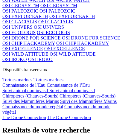
OSI WATER WATCH
OSI WATER WATCH
OSI GEOSYST’M
OSI GEOSYST’M
OSI PALEOZOIC
OSI PALEOZOIC
OSI EXPLOR’EARTH
OSI EXPLOR’EARTH
OSI GLACIALIS
OSI GLACIALIS
OSI UNIVERS
OSI UNIVERS
OSI ECOLOGIS
OSI ECOLOGIS
OSI DRONE FOR SCIENCE
OSI DRONE FOR SCIENCE
OSI CHIP HACKADEMY
OSI CHIP HACKADEMY
OSI EXCELLENCE
OSI EXCELLENCE
OSI WILD ATTITUDE
OSI WILD ATTITUDE
OSI IROKO
OSI IROKO
Dispositifs transversaux
Tortues marines
Tortues marines
Connaissance de l’Eau
Connaissance de l’Eau
Suivi animal non invasif
Suivi animal non invasif
Chiroptères (Chauves-Souris)
Chiroptères (Chauves-Souris)
Suivi des Mammifères Marins
Suivi des Mammifères Marins
Connaissance du monde végétal
Connaissance du monde
végétal
The Drone Connection
The Drone Connection
Résultats de votre recherche