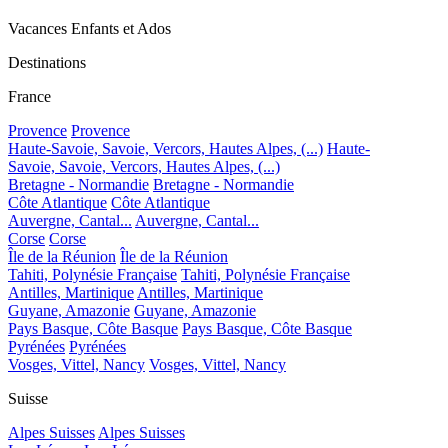
Vacances Enfants et Ados
Destinations
France
Provence
Provence
Haute-Savoie, Savoie, Vercors, Hautes Alpes, (...)
Haute-
Savoie, Savoie, Vercors, Hautes Alpes, (...)
Bretagne - Normandie
Bretagne - Normandie
Côte Atlantique
Côte Atlantique
Auvergne, Cantal...
Auvergne, Cantal...
Corse
Corse
Île de la Réunion
Île de la Réunion
Tahiti, Polynésie Française
Tahiti, Polynésie Française
Antilles, Martinique
Antilles, Martinique
Guyane, Amazonie
Guyane, Amazonie
Pays Basque, Côte Basque
Pays Basque, Côte Basque
Pyrénées
Pyrénées
Vosges, Vittel, Nancy
Vosges, Vittel, Nancy
Suisse
Alpes Suisses
Alpes Suisses