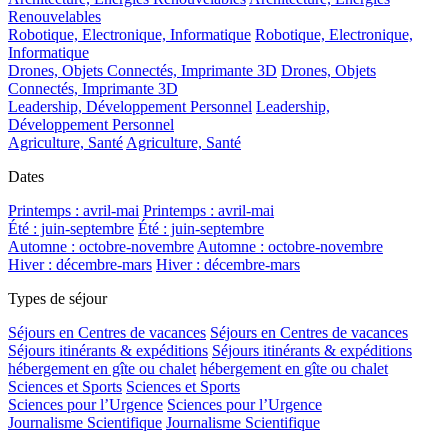
Renouvelables
Robotique, Electronique, Informatique
Robotique, Electronique,
Informatique
Drones, Objets Connectés, Imprimante 3D
Drones, Objets
Connectés, Imprimante 3D
Leadership, Développement Personnel
Leadership,
Développement Personnel
Agriculture, Santé
Agriculture, Santé
Dates
Printemps : avril-mai
Printemps : avril-mai
Été : juin-septembre
Été : juin-septembre
Automne : octobre-novembre
Automne : octobre-novembre
Hiver : décembre-mars
Hiver : décembre-mars
Types de séjour
Séjours en Centres de vacances
Séjours en Centres de vacances
Séjours itinérants & expéditions
Séjours itinérants & expéditions
hébergement en gîte ou chalet
hébergement en gîte ou chalet
Sciences et Sports
Sciences et Sports
Sciences pour l’Urgence
Sciences pour l’Urgence
Journalisme Scientifique
Journalisme Scientifique