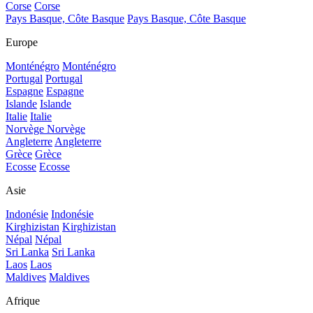
Corse
Corse
Pays Basque, Côte Basque
Pays Basque, Côte Basque
Europe
Monténégro
Monténégro
Portugal
Portugal
Espagne
Espagne
Islande
Islande
Italie
Italie
Norvège
Norvège
Angleterre
Angleterre
Grèce
Grèce
Ecosse
Ecosse
Asie
Indonésie
Indonésie
Kirghizistan
Kirghizistan
Népal
Népal
Sri Lanka
Sri Lanka
Laos
Laos
Maldives
Maldives
Afrique