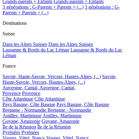
Grands-parents + Enfants
Grands-parents + Enfants
3 générations : G-Parents + Parents + (...)
3 générations : G-
Parents + Parents + (...)
Destinations
Suisse
Dans les Alpes Suisses
Dans les Alpes Suisses
Lausanne & Bords du Lac Léman
Lausanne & Bords du Lac
Léman
France
Savoie, Haute-Savoie, Vercors, Hautes-Alpes, (...)
Savoie,
Haute-Savoie, Vercors, Hautes-Alpes, (...)
Auvergne, Cantal,
Auvergne, Cantal,
Provence
Provence
Côte Atlantique
Côte Atlantique
Pays Basque, Côte Basque
Pays Basque, Côte Basque
Bretagne - Normandie
Bretagne - Normandie
Antilles, Martinique
Antilles, Martinique
Guyane, Amazonie
Guyane, Amazonie
Île de la Réunion
Île de la Réunion
Pyrénées
Pyrénées
Vosges, Vittel, Nancy
Vosges, Vittel, Nancy