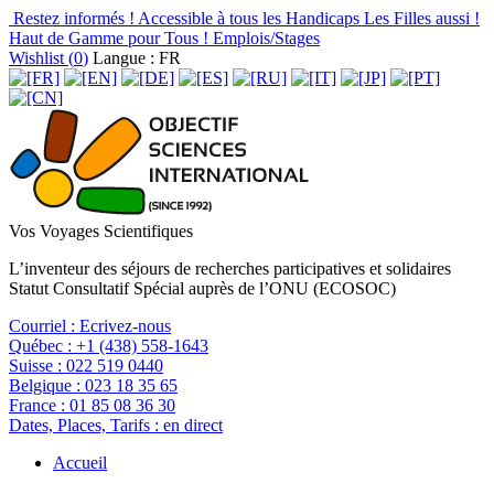
Restez informés !
Accessible à tous les Handicaps
Les Filles aussi !
Haut de Gamme pour Tous !
Emplois/Stages
Wishlist (
0
)
Langue : FR
Vos Voyages Scientifiques
L’inventeur des séjours de recherches participatives et solidaires
Statut Consultatif Spécial auprès de l’ONU (ECOSOC)
Courriel :
Ecrivez-nous
Québec :
+1 (438) 558-1643
Suisse :
022 519 0440
Belgique :
023 18 35 65
France :
01 85 08 36 30
Dates, Places, Tarifs :
en direct
Accueil