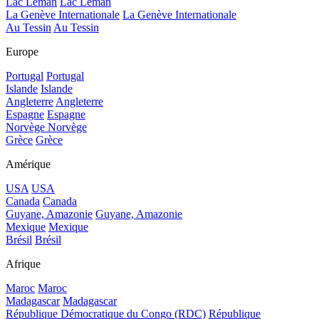
Lac Léman
Lac Léman
La Genève Internationale
La Genève Internationale
Au Tessin
Au Tessin
Europe
Portugal
Portugal
Islande
Islande
Angleterre
Angleterre
Espagne
Espagne
Norvège
Norvège
Grèce
Grèce
Amérique
USA
USA
Canada
Canada
Guyane, Amazonie
Guyane, Amazonie
Mexique
Mexique
Brésil
Brésil
Afrique
Maroc
Maroc
Madagascar
Madagascar
République Démocratique du Congo (RDC)
République