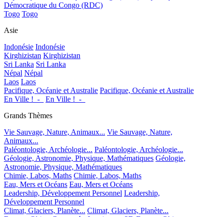
Démocratique du Congo (RDC)
Togo
Togo
Asie
Indonésie
Indonésie
Kirghizistan
Kirghizistan
Sri Lanka
Sri Lanka
Népal
Népal
Laos
Laos
Pacifique, Océanie et Australie
Pacifique, Océanie et Australie
En Ville !_-_
En Ville !_-_
Grands Thèmes
Vie Sauvage, Nature, Animaux...
Vie Sauvage, Nature,
Animaux...
Paléontologie, Archéologie...
Paléontologie, Archéologie...
Géologie, Astronomie, Physique, Mathématiques
Géologie,
Astronomie, Physique, Mathématiques
Chimie, Labos, Maths
Chimie, Labos, Maths
Eau, Mers et Océans
Eau, Mers et Océans
Leadership, Développement Personnel
Leadership,
Développement Personnel
Climat, Glaciers, Planète...
Climat, Glaciers, Planète...