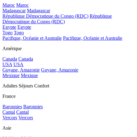
Maroc
Maroc
Madagascar
Madagascar
République Démocratique du Congo (RDC)
République
Démocratique du Congo (RDC)
Egypte
Egypte
Togo
Togo
Pacifique, Océanie et Australie
Pacifique, Océanie et Australie
Amérique
Canada
Canada
USA
USA
Guyane, Amazonie
Guyane, Amazonie
Mexique
Mexique
Adultes Séjours Confort
France
Baronnies
Baronnies
Cantal
Cantal
Vercors
Vercors
Asie