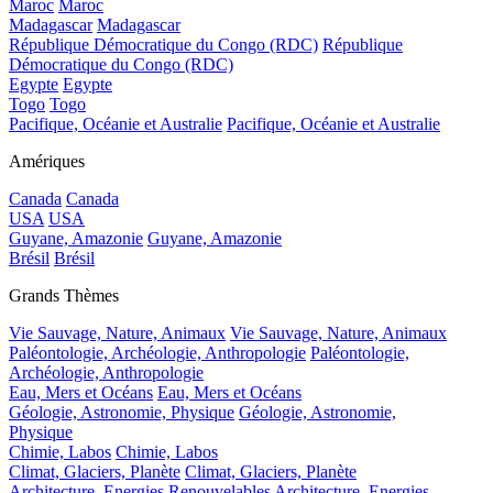
Maroc
Maroc
Madagascar
Madagascar
République Démocratique du Congo (RDC)
République
Démocratique du Congo (RDC)
Egypte
Egypte
Togo
Togo
Pacifique, Océanie et Australie
Pacifique, Océanie et Australie
Amériques
Canada
Canada
USA
USA
Guyane, Amazonie
Guyane, Amazonie
Brésil
Brésil
Grands Thèmes
Vie Sauvage, Nature, Animaux
Vie Sauvage, Nature, Animaux
Paléontologie, Archéologie, Anthropologie
Paléontologie,
Archéologie, Anthropologie
Eau, Mers et Océans
Eau, Mers et Océans
Géologie, Astronomie, Physique
Géologie, Astronomie,
Physique
Chimie, Labos
Chimie, Labos
Climat, Glaciers, Planète
Climat, Glaciers, Planète
Architecture, Energies Renouvelables
Architecture, Energies