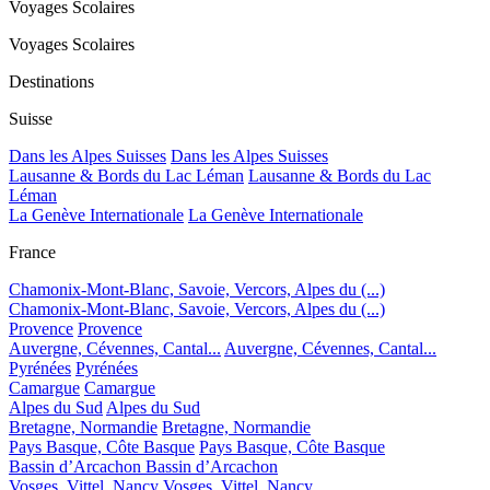
Voyages Scolaires
Voyages Scolaires
Destinations
Suisse
Dans les Alpes Suisses
Dans les Alpes Suisses
Lausanne & Bords du Lac Léman
Lausanne & Bords du Lac
Léman
La Genève Internationale
La Genève Internationale
France
Chamonix-Mont-Blanc, Savoie, Vercors, Alpes du (...)
Chamonix-Mont-Blanc, Savoie, Vercors, Alpes du (...)
Provence
Provence
Auvergne, Cévennes, Cantal...
Auvergne, Cévennes, Cantal...
Pyrénées
Pyrénées
Camargue
Camargue
Alpes du Sud
Alpes du Sud
Bretagne, Normandie
Bretagne, Normandie
Pays Basque, Côte Basque
Pays Basque, Côte Basque
Bassin d’Arcachon
Bassin d’Arcachon
Vosges, Vittel, Nancy
Vosges, Vittel, Nancy