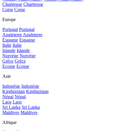
Chartreuse
Chartreuse
Corse
Corse
Europe
Portugal
Portugal
Angleterre
Angleterre
Espagne
Espagne
Italie
Italie
Islande
Islande
Norvège
Norvège
Grèce
Grèce
Ecosse
Ecosse
Asie
Indonésie
Indonésie
Kirghizistan
Kirghizistan
Népal
Népal
Laos
Laos
Sri Lanka
Sri Lanka
Maldives
Maldives
Afrique