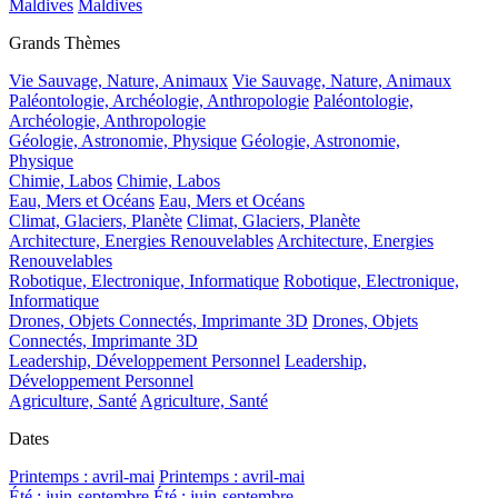
Maldives
Maldives
Grands Thèmes
Vie Sauvage, Nature, Animaux
Vie Sauvage, Nature, Animaux
Paléontologie, Archéologie, Anthropologie
Paléontologie,
Archéologie, Anthropologie
Géologie, Astronomie, Physique
Géologie, Astronomie,
Physique
Chimie, Labos
Chimie, Labos
Eau, Mers et Océans
Eau, Mers et Océans
Climat, Glaciers, Planète
Climat, Glaciers, Planète
Architecture, Energies Renouvelables
Architecture, Energies
Renouvelables
Robotique, Electronique, Informatique
Robotique, Electronique,
Informatique
Drones, Objets Connectés, Imprimante 3D
Drones, Objets
Connectés, Imprimante 3D
Leadership, Développement Personnel
Leadership,
Développement Personnel
Agriculture, Santé
Agriculture, Santé
Dates
Printemps : avril-mai
Printemps : avril-mai
Été : juin-septembre
Été : juin-septembre