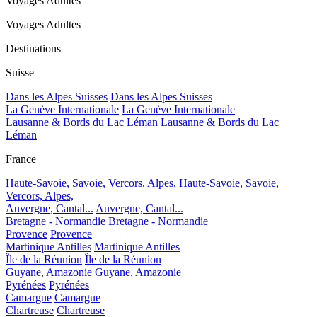
Voyages Adultes
Voyages Adultes
Destinations
Suisse
Dans les Alpes Suisses
Dans les Alpes Suisses
La Genève Internationale
La Genève Internationale
Lausanne & Bords du Lac Léman
Lausanne & Bords du Lac
Léman
France
Haute-Savoie, Savoie, Vercors, Alpes,
Haute-Savoie, Savoie,
Vercors, Alpes,
Auvergne, Cantal...
Auvergne, Cantal...
Bretagne - Normandie
Bretagne - Normandie
Provence
Provence
Martinique Antilles
Martinique Antilles
Île de la Réunion
Île de la Réunion
Guyane, Amazonie
Guyane, Amazonie
Pyrénées
Pyrénées
Camargue
Camargue
Chartreuse
Chartreuse