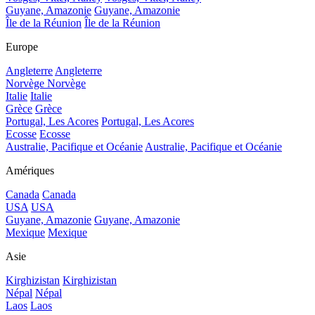
Guyane, Amazonie
Guyane, Amazonie
Île de la Réunion
Île de la Réunion
Europe
Angleterre
Angleterre
Norvège
Norvège
Italie
Italie
Grèce
Grèce
Portugal, Les Acores
Portugal, Les Acores
Ecosse
Ecosse
Australie, Pacifique et Océanie
Australie, Pacifique et Océanie
Amériques
Canada
Canada
USA
USA
Guyane, Amazonie
Guyane, Amazonie
Mexique
Mexique
Asie
Kirghizistan
Kirghizistan
Népal
Népal
Laos
Laos