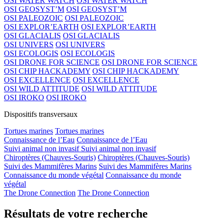
OSI WATER WATCH
OSI WATER WATCH
OSI GEOSYST’M
OSI GEOSYST’M
OSI PALEOZOIC
OSI PALEOZOIC
OSI EXPLOR’EARTH
OSI EXPLOR’EARTH
OSI GLACIALIS
OSI GLACIALIS
OSI UNIVERS
OSI UNIVERS
OSI ECOLOGIS
OSI ECOLOGIS
OSI DRONE FOR SCIENCE
OSI DRONE FOR SCIENCE
OSI CHIP HACKADEMY
OSI CHIP HACKADEMY
OSI EXCELLENCE
OSI EXCELLENCE
OSI WILD ATTITUDE
OSI WILD ATTITUDE
OSI IROKO
OSI IROKO
Dispositifs transversaux
Tortues marines
Tortues marines
Connaissance de l’Eau
Connaissance de l’Eau
Suivi animal non invasif
Suivi animal non invasif
Chiroptères (Chauves-Souris)
Chiroptères (Chauves-Souris)
Suivi des Mammifères Marins
Suivi des Mammifères Marins
Connaissance du monde végétal
Connaissance du monde
végétal
The Drone Connection
The Drone Connection
Résultats de votre recherche