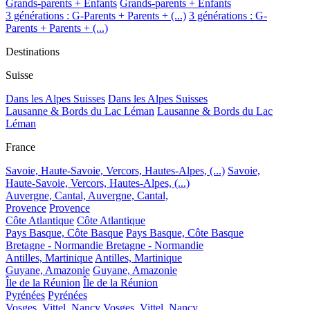
Grands-parents + Enfants
Grands-parents + Enfants
3 générations : G-Parents + Parents + (...)
3 générations : G-
Parents + Parents + (...)
Destinations
Suisse
Dans les Alpes Suisses
Dans les Alpes Suisses
Lausanne & Bords du Lac Léman
Lausanne & Bords du Lac
Léman
France
Savoie, Haute-Savoie, Vercors, Hautes-Alpes, (...)
Savoie,
Haute-Savoie, Vercors, Hautes-Alpes, (...)
Auvergne, Cantal,
Auvergne, Cantal,
Provence
Provence
Côte Atlantique
Côte Atlantique
Pays Basque, Côte Basque
Pays Basque, Côte Basque
Bretagne - Normandie
Bretagne - Normandie
Antilles, Martinique
Antilles, Martinique
Guyane, Amazonie
Guyane, Amazonie
Île de la Réunion
Île de la Réunion
Pyrénées
Pyrénées
Vosges, Vittel, Nancy
Vosges, Vittel, Nancy