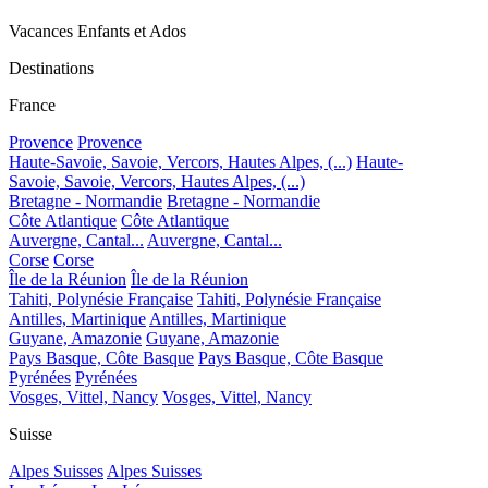
Vacances Enfants et Ados
Destinations
France
Provence
Provence
Haute-Savoie, Savoie, Vercors, Hautes Alpes, (...)
Haute-
Savoie, Savoie, Vercors, Hautes Alpes, (...)
Bretagne - Normandie
Bretagne - Normandie
Côte Atlantique
Côte Atlantique
Auvergne, Cantal...
Auvergne, Cantal...
Corse
Corse
Île de la Réunion
Île de la Réunion
Tahiti, Polynésie Française
Tahiti, Polynésie Française
Antilles, Martinique
Antilles, Martinique
Guyane, Amazonie
Guyane, Amazonie
Pays Basque, Côte Basque
Pays Basque, Côte Basque
Pyrénées
Pyrénées
Vosges, Vittel, Nancy
Vosges, Vittel, Nancy
Suisse
Alpes Suisses
Alpes Suisses