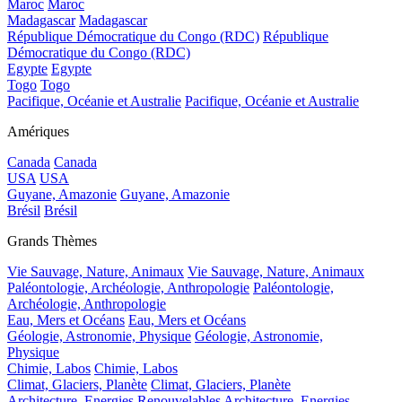
Maroc
Maroc
Madagascar
Madagascar
République Démocratique du Congo (RDC)
République
Démocratique du Congo (RDC)
Egypte
Egypte
Togo
Togo
Pacifique, Océanie et Australie
Pacifique, Océanie et Australie
Amériques
Canada
Canada
USA
USA
Guyane, Amazonie
Guyane, Amazonie
Brésil
Brésil
Grands Thèmes
Vie Sauvage, Nature, Animaux
Vie Sauvage, Nature, Animaux
Paléontologie, Archéologie, Anthropologie
Paléontologie,
Archéologie, Anthropologie
Eau, Mers et Océans
Eau, Mers et Océans
Géologie, Astronomie, Physique
Géologie, Astronomie,
Physique
Chimie, Labos
Chimie, Labos
Climat, Glaciers, Planète
Climat, Glaciers, Planète
Architecture, Energies Renouvelables
Architecture, Energies