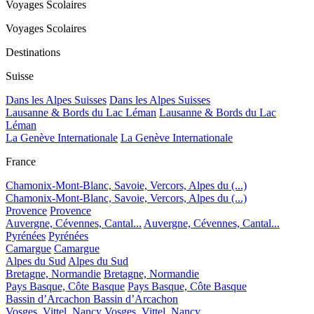
Voyages Scolaires
Voyages Scolaires
Destinations
Suisse
Dans les Alpes Suisses
Dans les Alpes Suisses
Lausanne & Bords du Lac Léman
Lausanne & Bords du Lac
Léman
La Genève Internationale
La Genève Internationale
France
Chamonix-Mont-Blanc, Savoie, Vercors, Alpes du (...)
Chamonix-Mont-Blanc, Savoie, Vercors, Alpes du (...)
Provence
Provence
Auvergne, Cévennes, Cantal...
Auvergne, Cévennes, Cantal...
Pyrénées
Pyrénées
Camargue
Camargue
Alpes du Sud
Alpes du Sud
Bretagne, Normandie
Bretagne, Normandie
Pays Basque, Côte Basque
Pays Basque, Côte Basque
Bassin d’Arcachon
Bassin d’Arcachon
Vosges, Vittel, Nancy
Vosges, Vittel, Nancy