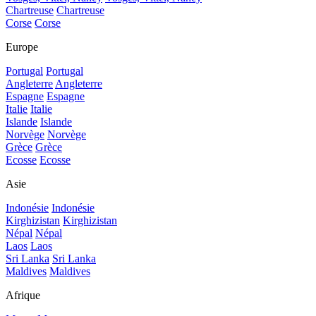
Chartreuse
Chartreuse
Corse
Corse
Europe
Portugal
Portugal
Angleterre
Angleterre
Espagne
Espagne
Italie
Italie
Islande
Islande
Norvège
Norvège
Grèce
Grèce
Ecosse
Ecosse
Asie
Indonésie
Indonésie
Kirghizistan
Kirghizistan
Népal
Népal
Laos
Laos
Sri Lanka
Sri Lanka
Maldives
Maldives
Afrique