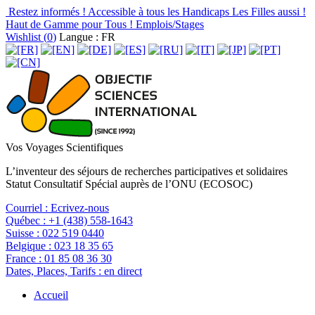
Restez informés !
Accessible à tous les Handicaps
Les Filles aussi !
Haut de Gamme pour Tous !
Emplois/Stages
Wishlist (
0
)
Langue : FR
Vos Voyages Scientifiques
L’inventeur des séjours de recherches participatives et solidaires
Statut Consultatif Spécial auprès de l’ONU (ECOSOC)
Courriel :
Ecrivez-nous
Québec :
+1 (438) 558-1643
Suisse :
022 519 0440
Belgique :
023 18 35 65
France :
01 85 08 36 30
Dates, Places, Tarifs :
en direct
Accueil