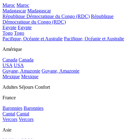
Maroc
Maroc
Madagascar
Madagascar
République Démocratique du Congo (RDC)
République
Démocratique du Congo (RDC)
Egypte
Egypte
Togo
Togo
Pacifique, Océanie et Australie
Pacifique, Océanie et Australie
Amérique
Canada
Canada
USA
USA
Guyane, Amazonie
Guyane, Amazonie
Mexique
Mexique
Adultes Séjours Confort
France
Baronnies
Baronnies
Cantal
Cantal
Vercors
Vercors
Asie