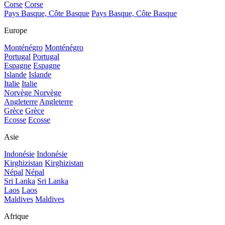
Corse
Corse
Pays Basque, Côte Basque
Pays Basque, Côte Basque
Europe
Monténégro
Monténégro
Portugal
Portugal
Espagne
Espagne
Islande
Islande
Italie
Italie
Norvège
Norvège
Angleterre
Angleterre
Grèce
Grèce
Ecosse
Ecosse
Asie
Indonésie
Indonésie
Kirghizistan
Kirghizistan
Népal
Népal
Sri Lanka
Sri Lanka
Laos
Laos
Maldives
Maldives
Afrique