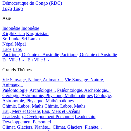
Démocratique du Congo (RDC)
Togo
Togo
Asie
Indonésie
Indonésie
Kirghizistan
Kirghizistan
Sri Lanka
Sri Lanka
Népal
Népal
Laos
Laos
Pacifique, Océanie et Australie
Pacifique, Océanie et Australie
En Ville !_-_
En Ville !_-_
Grands Thèmes
Vie Sauvage, Nature, Animaux...
Vie Sauvage, Nature,
Animaux...
Paléontologie, Archéologie...
Paléontologie, Archéologie...
Géologie, Astronomie, Physique, Mathématiques
Géologie,
Astronomie, Physique, Mathématiques
Chimie, Labos, Maths
Chimie, Labos, Maths
Eau, Mers et Océans
Eau, Mers et Océans
Leadership, Développement Personnel
Leadership,
Développement Personnel
Climat, Glaciers, Planète...
Climat, Glaciers, Planète...