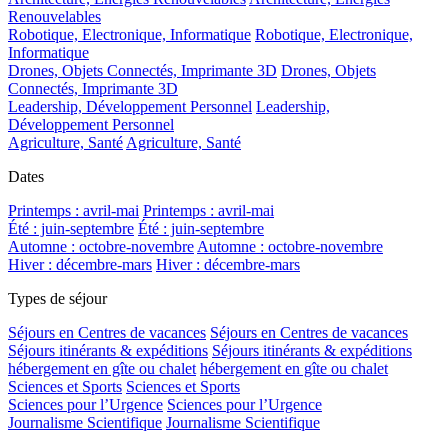
Renouvelables
Robotique, Electronique, Informatique
Robotique, Electronique,
Informatique
Drones, Objets Connectés, Imprimante 3D
Drones, Objets
Connectés, Imprimante 3D
Leadership, Développement Personnel
Leadership,
Développement Personnel
Agriculture, Santé
Agriculture, Santé
Dates
Printemps : avril-mai
Printemps : avril-mai
Été : juin-septembre
Été : juin-septembre
Automne : octobre-novembre
Automne : octobre-novembre
Hiver : décembre-mars
Hiver : décembre-mars
Types de séjour
Séjours en Centres de vacances
Séjours en Centres de vacances
Séjours itinérants & expéditions
Séjours itinérants & expéditions
hébergement en gîte ou chalet
hébergement en gîte ou chalet
Sciences et Sports
Sciences et Sports
Sciences pour l’Urgence
Sciences pour l’Urgence
Journalisme Scientifique
Journalisme Scientifique