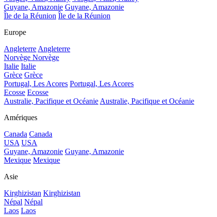
Guyane, Amazonie
Guyane, Amazonie
Île de la Réunion
Île de la Réunion
Europe
Angleterre
Angleterre
Norvège
Norvège
Italie
Italie
Grèce
Grèce
Portugal, Les Acores
Portugal, Les Acores
Ecosse
Ecosse
Australie, Pacifique et Océanie
Australie, Pacifique et Océanie
Amériques
Canada
Canada
USA
USA
Guyane, Amazonie
Guyane, Amazonie
Mexique
Mexique
Asie
Kirghizistan
Kirghizistan
Népal
Népal
Laos
Laos