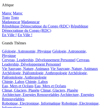
Afrique
Maroc
Maroc
Togo
Togo
Madagascar
Madagascar
République Démocratique du Congo (RDC)
République
Démocratique du Congo (RDC)
En Ville !
En Ville !
Grands Thèmes
Géologie, Astronomie, Physique
Géologie, Astronomie,
Physique
Cerveau, Leadership, Développement Personnel
Cerveau,
Leadership, Développement Personnel
Vie Sauvage, Nature, Animaux
Vie Sauvage, Nature, Animaux
Archéologie, Paléontologie, Anthropologie
Archéologie,
Paléontologie, Anthropologie
Chimie, Labos
Chimie, Labos
Eau, Mers et Océans
Eau, Mers et Océans
Climat, Glaciers, Planète
Climat, Glaciers, Planète
Architecture, Energies Renouvelables
Architecture, Energies
Renouvelables
Robotique, Electronique, Informatique
Robotique, Electronique,
Informatique