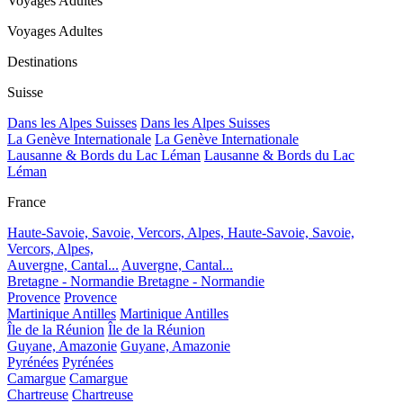
Voyages Adultes
Voyages Adultes
Destinations
Suisse
Dans les Alpes Suisses
Dans les Alpes Suisses
La Genève Internationale
La Genève Internationale
Lausanne & Bords du Lac Léman
Lausanne & Bords du Lac
Léman
France
Haute-Savoie, Savoie, Vercors, Alpes,
Haute-Savoie, Savoie,
Vercors, Alpes,
Auvergne, Cantal...
Auvergne, Cantal...
Bretagne - Normandie
Bretagne - Normandie
Provence
Provence
Martinique Antilles
Martinique Antilles
Île de la Réunion
Île de la Réunion
Guyane, Amazonie
Guyane, Amazonie
Pyrénées
Pyrénées
Camargue
Camargue
Chartreuse
Chartreuse