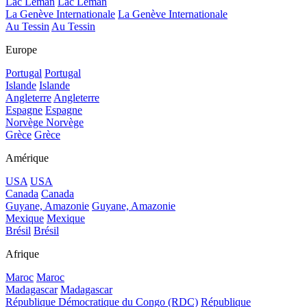
Lac Léman
Lac Léman
La Genève Internationale
La Genève Internationale
Au Tessin
Au Tessin
Europe
Portugal
Portugal
Islande
Islande
Angleterre
Angleterre
Espagne
Espagne
Norvège
Norvège
Grèce
Grèce
Amérique
USA
USA
Canada
Canada
Guyane, Amazonie
Guyane, Amazonie
Mexique
Mexique
Brésil
Brésil
Afrique
Maroc
Maroc
Madagascar
Madagascar
République Démocratique du Congo (RDC)
République