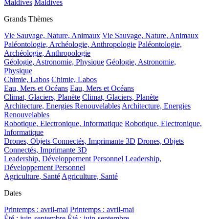
Maldives
Maldives
Grands Thèmes
Vie Sauvage, Nature, Animaux
Vie Sauvage, Nature, Animaux
Paléontologie, Archéologie, Anthropologie
Paléontologie,
Archéologie, Anthropologie
Géologie, Astronomie, Physique
Géologie, Astronomie,
Physique
Chimie, Labos
Chimie, Labos
Eau, Mers et Océans
Eau, Mers et Océans
Climat, Glaciers, Planète
Climat, Glaciers, Planète
Architecture, Energies Renouvelables
Architecture, Energies
Renouvelables
Robotique, Electronique, Informatique
Robotique, Electronique,
Informatique
Drones, Objets Connectés, Imprimante 3D
Drones, Objets
Connectés, Imprimante 3D
Leadership, Développement Personnel
Leadership,
Développement Personnel
Agriculture, Santé
Agriculture, Santé
Dates
Printemps : avril-mai
Printemps : avril-mai
Été : juin-septembre
Été : juin-septembre